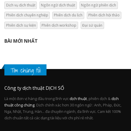
Dịch vụ dịch thuật
Ngôn ngữ dịch thuật
Ngôn ngữ phiên dịch
Phiên dịch chuyên nghiệp
Phiên dịch du lịch
Phiên dịch hội thảo
Phiên dịch sự kiện
Phiên dịch workshop
Đại sứ quán
BÀI MỚI NHẤT
Tìm chúng tôi
Công ty dịch thuật DỊCH SỐ
Là một đơn vị hàng đầu trong lĩnh vực
dịch thuật
, phiên dịch &
dịch
thuật công chứng
. Dịch chính xác hơn 30 ngôn ngữ : Anh, Pháp, Đức,
Nga, Nhật, Trung, Hàn... đa chuyên ngành, đa lĩnh vực. Cam kết 100%
dịch chuẩn tất cả các dạng tài liệu với chi phí rẻ nhất.