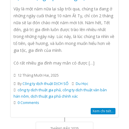
Vậy là một năm nữa lại sắp trôi qua, chúng ta đang ở
những ngày cuối tháng 10 năm Ất Tỵ, chỉ còn 2 tháng
nữa sẽ lại đón chào một năm mới tới. Năm hết, Tết
đến, giá trị gia đình luôn được trào lên nhiều nhất
trong những ngày này. Lúc này, là lúc chúng ta nhìn về
tổ tiên, quê hương, và luôn mong muốn hiểu hơn về
gia tộc, gia đình của mình.
Có rất nhiều gia đình may mắn có được […]
12 Tháng Mười Hai, 2025
By
Công ty dịch thuật DỊCH SỐ
Du Học
công ty dịch thuật gia phả
,
công ty dịch thuật văn bản
hán nôm
,
dịch thuật gia phả chính xác
0 Comments
Xem chi tiết...
THÁNG BẢY 2025