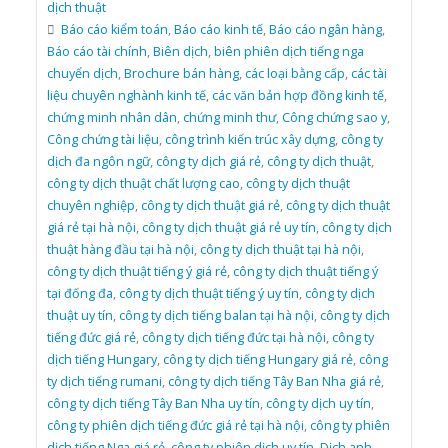
dịch thuật
Báo cáo kiểm toán
,
Báo cáo kinh tế
,
Báo cáo ngân hàng
,
Báo cáo tài chính
,
Biên dịch
,
biên phiên dịch tiếng nga
chuyển dịch
,
Brochure bán hàng
,
các loại bằng cấp
,
các tài
liệu chuyên nghành kinh tế
,
các văn bản hợp đồng kinh tế
,
chứng minh nhân dân
,
chứng minh thư
,
Công chứng sao y
,
Công chứng tài liệu
,
công trình kiến trúc xây dựng
,
công ty
dịch đa ngôn ngữ
,
công ty dịch giá rẻ
,
công ty dịch thuật
,
công ty dịch thuật chất lượng cao
,
công ty dịch thuật
chuyên nghiệp
,
công ty dịch thuật giá rẻ
,
công ty dịch thuật
giá rẻ tại hà nội
,
công ty dịch thuật giá rẻ uy tín
,
công ty dịch
thuật hàng đầu tại hà nội
,
công ty dịch thuật tại hà nội
,
công ty dịch thuật tiếng ý giá rẻ
,
công ty dịch thuật tiếng ý
tại đống đa
,
công ty dịch thuật tiếng ý uy tín
,
công ty dịch
thuật uy tín
,
công ty dịch tiếng balan tại hà nội
,
công ty dịch
tiếng đức giá rẻ
,
công ty dịch tiếng đức tại hà nội
,
công ty
dịch tiếng Hungary
,
công ty dịch tiếng Hungary giá rẻ
,
công
ty dịch tiếng rumani
,
công ty dịch tiếng Tây Ban Nha giá rẻ
,
công ty dịch tiếng Tây Ban Nha uy tín
,
công ty dịch uy tín
,
công ty phiên dịch tiếng đức giá rẻ tại hà nội
,
công ty phiên
dịch tiếng Nga giá rẻ
,
công ty phiên dịch uy tín
,
Dịch anh