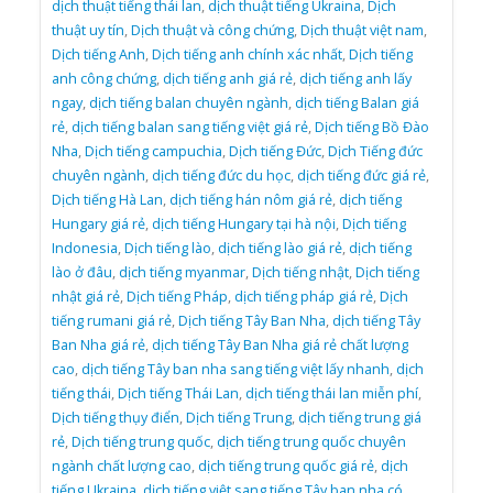
dịch thuật tiếng thái lan
,
dịch thuật tiếng Ukraina
,
Dịch
thuật uy tín
,
Dịch thuật và công chứng
,
Dịch thuật việt nam
,
Dịch tiếng Anh
,
Dịch tiếng anh chính xác nhất
,
Dịch tiếng
anh công chứng
,
dịch tiếng anh giá rẻ
,
dịch tiếng anh lấy
ngay
,
dịch tiếng balan chuyên ngành
,
dịch tiếng Balan giá
rẻ
,
dịch tiếng balan sang tiếng việt giá rẻ
,
Dịch tiếng Bồ Đào
Nha
,
Dịch tiếng campuchia
,
Dịch tiếng Đức
,
Dịch Tiếng đức
chuyên ngành
,
dịch tiếng đức du học
,
dịch tiếng đức giá rẻ
,
Dịch tiếng Hà Lan
,
dịch tiếng hán nôm giá rẻ
,
dịch tiếng
Hungary giá rẻ
,
dịch tiếng Hungary tại hà nội
,
Dịch tiếng
Indonesia
,
Dịch tiếng lào
,
dịch tiếng lào giá rẻ
,
dịch tiếng
lào ở đâu
,
dịch tiếng myanmar
,
Dịch tiếng nhật
,
Dịch tiếng
nhật giá rẻ
,
Dịch tiếng Pháp
,
dịch tiếng pháp giá rẻ
,
Dịch
tiếng rumani giá rẻ
,
Dịch tiếng Tây Ban Nha
,
dịch tiếng Tây
Ban Nha giá rẻ
,
dịch tiếng Tây Ban Nha giá rẻ chất lượng
cao
,
dịch tiếng Tây ban nha sang tiếng việt lấy nhanh
,
dịch
tiếng thái
,
Dịch tiếng Thái Lan
,
dịch tiếng thái lan miễn phí
,
Dịch tiếng thụy điển
,
Dịch tiếng Trung
,
dịch tiếng trung giá
rẻ
,
Dịch tiếng trung quốc
,
dịch tiếng trung quốc chuyên
ngành chất lượng cao
,
dịch tiếng trung quốc giá rẻ
,
dịch
tiếng Ukraina
,
dịch tiếng việt sang tiếng Tây ban nha có