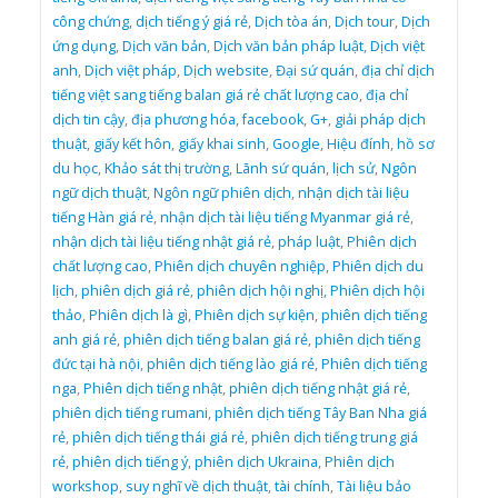
công chứng
,
dịch tiếng ý giá rẻ
,
Dịch tòa án
,
Dịch tour
,
Dịch
ứng dụng
,
Dịch văn bản
,
Dịch văn bản pháp luật
,
Dịch việt
anh
,
Dịch việt pháp
,
Dịch website
,
Đại sứ quán
,
địa chỉ dịch
tiếng việt sang tiếng balan giá rẻ chất lượng cao
,
địa chỉ
dịch tin cậy
,
địa phương hóa
,
facebook
,
G+
,
giải pháp dịch
thuật
,
giấy kết hôn
,
giấy khai sinh
,
Google
,
Hiệu đính
,
hồ sơ
du học
,
Khảo sát thị trường
,
Lãnh sứ quán
,
lịch sử
,
Ngôn
ngữ dịch thuật
,
Ngôn ngữ phiên dịch
,
nhận dịch tài liệu
tiếng Hàn giá rẻ
,
nhận dịch tài liệu tiếng Myanmar giá rẻ
,
nhận dịch tài liệu tiếng nhật giá rẻ
,
pháp luật
,
Phiên dịch
chất lượng cao
,
Phiên dịch chuyên nghiệp
,
Phiên dịch du
lịch
,
phiên dịch giá rẻ
,
phiên dịch hội nghị
,
Phiên dịch hội
thảo
,
Phiên dịch là gì
,
Phiên dịch sự kiện
,
phiên dịch tiếng
anh giá rẻ
,
phiên dịch tiếng balan giá rẻ
,
phiên dịch tiếng
đức tại hà nội
,
phiên dịch tiếng lào giá rẻ
,
Phiên dịch tiếng
nga
,
Phiên dịch tiếng nhật
,
phiên dịch tiếng nhật giá rẻ
,
phiên dịch tiếng rumani
,
phiên dịch tiếng Tây Ban Nha giá
rẻ
,
phiên dịch tiếng thái giá rẻ
,
phiên dịch tiếng trung giá
rẻ
,
phiên dịch tiếng ý
,
phiên dịch Ukraina
,
Phiên dịch
workshop
,
suy nghĩ về dịch thuật
,
tài chính
,
Tài liệu bảo