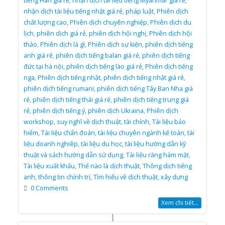
tiếng Hàn giá rẻ
,
nhận dịch tài liệu tiếng Myanmar giá rẻ
,
nhận dịch tài liệu tiếng nhật giá rẻ
,
pháp luật
,
Phiên dịch
chất lượng cao
,
Phiên dịch chuyên nghiệp
,
Phiên dịch du
lịch
,
phiên dịch giá rẻ
,
phiên dịch hội nghị
,
Phiên dịch hội
thảo
,
Phiên dịch là gì
,
Phiên dịch sự kiện
,
phiên dịch tiếng
anh giá rẻ
,
phiên dịch tiếng balan giá rẻ
,
phiên dịch tiếng
đức tại hà nội
,
phiên dịch tiếng lào giá rẻ
,
Phiên dịch tiếng
nga
,
Phiên dịch tiếng nhật
,
phiên dịch tiếng nhật giá rẻ
,
phiên dịch tiếng rumani
,
phiên dịch tiếng Tây Ban Nha giá
rẻ
,
phiên dịch tiếng thái giá rẻ
,
phiên dịch tiếng trung giá
rẻ
,
phiên dịch tiếng ý
,
phiên dịch Ukraina
,
Phiên dịch
workshop
,
suy nghĩ về dịch thuật
,
tài chính
,
Tài liệu bảo
hiểm
,
Tài liệu chẩn đoán
,
tài liệu chuyên ngành kế toán
,
tài
liệu doanh nghiêp
,
tài liệu du học
,
tài liệu hướng dẫn kỹ
thuật và sách hướng dẫn sử dụng
,
Tài liệu răng hàm mặt
,
Tài liệu xuất khẩu
,
Thế nào là dịch thuật
,
Thông dịch tiếng
anh
,
thông tin chính trị
,
Tìm hiểu về dịch thuật
,
xây dựng
0 Comments
Xem chi tiết...