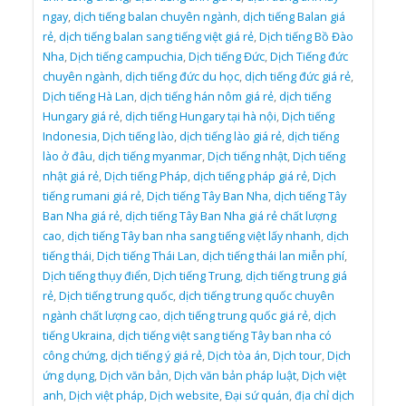
ngay
,
dịch tiếng balan chuyên ngành
,
dịch tiếng Balan giá
rẻ
,
dịch tiếng balan sang tiếng việt giá rẻ
,
Dịch tiếng Bồ Đào
Nha
,
Dịch tiếng campuchia
,
Dịch tiếng Đức
,
Dịch Tiếng đức
chuyên ngành
,
dịch tiếng đức du học
,
dịch tiếng đức giá rẻ
,
Dịch tiếng Hà Lan
,
dịch tiếng hán nôm giá rẻ
,
dịch tiếng
Hungary giá rẻ
,
dịch tiếng Hungary tại hà nội
,
Dịch tiếng
Indonesia
,
Dịch tiếng lào
,
dịch tiếng lào giá rẻ
,
dịch tiếng
lào ở đâu
,
dịch tiếng myanmar
,
Dịch tiếng nhật
,
Dịch tiếng
nhật giá rẻ
,
Dịch tiếng Pháp
,
dịch tiếng pháp giá rẻ
,
Dịch
tiếng rumani giá rẻ
,
Dịch tiếng Tây Ban Nha
,
dịch tiếng Tây
Ban Nha giá rẻ
,
dịch tiếng Tây Ban Nha giá rẻ chất lượng
cao
,
dịch tiếng Tây ban nha sang tiếng việt lấy nhanh
,
dịch
tiếng thái
,
Dịch tiếng Thái Lan
,
dịch tiếng thái lan miễn phí
,
Dịch tiếng thụy điển
,
Dịch tiếng Trung
,
dịch tiếng trung giá
rẻ
,
Dịch tiếng trung quốc
,
dịch tiếng trung quốc chuyên
ngành chất lượng cao
,
dịch tiếng trung quốc giá rẻ
,
dịch
tiếng Ukraina
,
dịch tiếng việt sang tiếng Tây ban nha có
công chứng
,
dịch tiếng ý giá rẻ
,
Dịch tòa án
,
Dịch tour
,
Dịch
ứng dụng
,
Dịch văn bản
,
Dịch văn bản pháp luật
,
Dịch việt
anh
,
Dịch việt pháp
,
Dịch website
,
Đại sứ quán
,
địa chỉ dịch