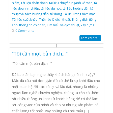
hiểm
,
Tài liệu chẩn đoán
,
tài liệu chuyên ngành kế toán
,
tài
liệu doanh nghiêp
,
tài liệu du học
,
tài liệu hướng dẫn kỹ
thuật và sách hướng dẫn sử dụng
,
Tài liệu răng hàm mặt
,
Tài liệu xuất khẩu
,
Thế nào là dịch thuật
,
Thông dịch tiếng
anh
,
thông tin chính trị
,
Tìm hiểu về dịch thuật
,
xây dựng
0 Comments
Xem chi tiết...
“Tôi cần một bản dịch…”
“Tôi cần một bản dịch…”
Đã bao lần bạn nghe thấy khách hàng nói như vậy?
Mặc dù câu nói đơn giản đó có thể là sự khởi đầu cho
một quan hệ đối tác có lợi và lâu dài, nhưng là những
người làm nghề chuyên nghiệp, chúng ta cần có thêm
rất nhiều thông tin khác từ khách hàng để có thể làm
tốt công việc của mình và cho ra những sản phẩm có
chất lượng tốt nhất. Vậy những câu hỏi mấu […]