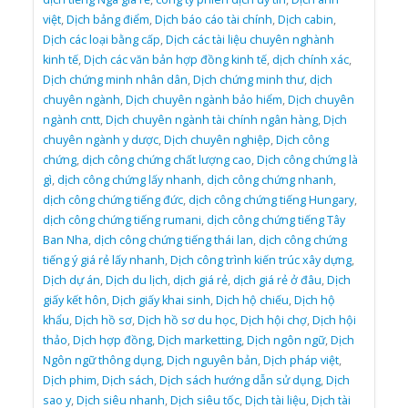
việt
,
Dịch bảng điểm
,
Dịch báo cáo tài chính
,
Dịch cabin
,
Dịch các loại bằng cấp
,
Dịch các tài liệu chuyên nghành
kinh tế
,
Dịch các văn bản hợp đồng kinh tế
,
dịch chính xác
,
Dịch chứng minh nhân dân
,
Dịch chứng minh thư
,
dịch
chuyên ngành
,
Dịch chuyên ngành bảo hiểm
,
Dịch chuyên
ngành cntt
,
Dịch chuyên ngành tài chính ngân hàng
,
Dịch
chuyên ngành y dược
,
Dịch chuyên nghiệp
,
Dịch công
chứng
,
dịch công chứng chất lượng cao
,
Dịch công chứng là
gì
,
dịch công chứng lấy nhanh
,
dịch công chứng nhanh
,
dịch công chứng tiếng đức
,
dịch công chứng tiếng Hungary
,
dịch công chứng tiếng rumani
,
dịch công chứng tiếng Tây
Ban Nha
,
dịch công chứng tiếng thái lan
,
dịch công chứng
tiếng ý giá rẻ lấy nhanh
,
Dịch công trình kiến trúc xây dựng
,
Dịch dự án
,
Dịch du lịch
,
dịch giá rẻ
,
dịch giá rẻ ở đâu
,
Dịch
giấy kết hôn
,
Dịch giấy khai sinh
,
Dịch hộ chiếu
,
Dịch hộ
khẩu
,
Dịch hồ sơ
,
Dịch hồ sơ du học
,
Dịch hội chợ
,
Dịch hội
thảo
,
Dịch hợp đồng
,
Dịch marketting
,
Dịch ngôn ngữ
,
Dịch
Ngôn ngữ thông dụng
,
Dịch nguyên bản
,
Dịch pháp việt
,
Dịch phim
,
Dịch sách
,
Dịch sách hướng dẫn sử dụng
,
Dịch
sao y
,
Dịch siêu nhanh
,
Dịch siêu tốc
,
Dịch tài liệu
,
Dịch tài