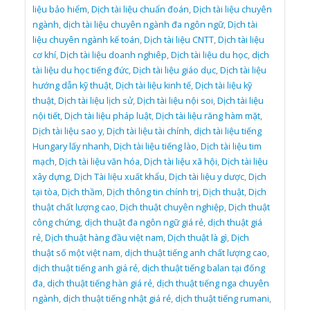
liệu bảo hiểm
,
Dịch tài liệu chuẩn đoán
,
Dịch tài liệu chuyên
ngành
,
dịch tài liệu chuyên ngành đa ngôn ngữ
,
Dịch tài
liệu chuyên ngành kế toán
,
Dịch tài liệu CNTT
,
Dịch tài liệu
cơ khí
,
Dịch tài liệu doanh nghiêp
,
Dịch tài liệu du học
,
dịch
tài liệu du học tiếng đức
,
Dịch tài liệu giáo dục
,
Dịch tài liệu
hướng dẫn kỹ thuật
,
Dịch tài liệu kinh tế
,
Dịch tài liệu kỹ
thuật
,
Dịch tài liệu lịch sử
,
Dịch tài liệu nội soi
,
Dịch tài liệu
nội tiết
,
Dịch tài liệu pháp luật
,
Dịch tài liệu răng hàm mặt
,
Dịch tài liệu sao y
,
Dịch tài liệu tài chính
,
dịch tài liệu tiếng
Hungary lấy nhanh
,
Dịch tài liệu tiếng lào
,
Dịch tài liệu tim
mạch
,
Dịch tài liệu văn hóa
,
Dịch tài liệu xã hội
,
Dịch tài liệu
xây dựng
,
Dịch Tài liệu xuất khẩu
,
Dịch tài liệu y dược
,
Dịch
tại tòa
,
Dịch thầm
,
Dịch thông tin chính trị
,
Dịch thuật
,
Dịch
thuật chất lượng cao
,
Dịch thuật chuyên nghiệp
,
Dịch thuật
công chứng
,
dịch thuật đa ngôn ngữ giá rẻ
,
dịch thuật giá
rẻ
,
Dịch thuật hàng đầu việt nam
,
Dịch thuật là gì
,
Dịch
thuật số một việt nam
,
dịch thuật tiếng anh chất lượng cao
,
dịch thuật tiếng anh giá rẻ
,
dịch thuật tiếng balan tại đống
đa
,
dịch thuật tiếng hàn giá rẻ
,
dịch thuật tiếng nga chuyên
ngành
,
dịch thuật tiếng nhật giá rẻ
,
dịch thuật tiếng rumani
,