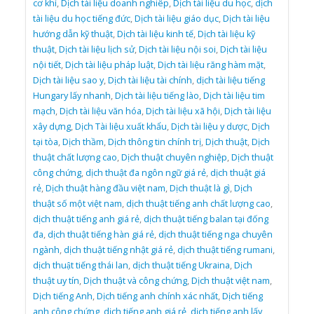
cơ khí
,
Dịch tài liệu doanh nghiêp
,
Dịch tài liệu du học
,
dịch
tài liệu du học tiếng đức
,
Dịch tài liệu giáo dục
,
Dịch tài liệu
hướng dẫn kỹ thuật
,
Dịch tài liệu kinh tế
,
Dịch tài liệu kỹ
thuật
,
Dịch tài liệu lịch sử
,
Dịch tài liệu nội soi
,
Dịch tài liệu
nội tiết
,
Dịch tài liệu pháp luật
,
Dịch tài liệu răng hàm mặt
,
Dịch tài liệu sao y
,
Dịch tài liệu tài chính
,
dịch tài liệu tiếng
Hungary lấy nhanh
,
Dịch tài liệu tiếng lào
,
Dịch tài liệu tim
mạch
,
Dịch tài liệu văn hóa
,
Dịch tài liệu xã hội
,
Dịch tài liệu
xây dựng
,
Dịch Tài liệu xuất khẩu
,
Dịch tài liệu y dược
,
Dịch
tại tòa
,
Dịch thầm
,
Dịch thông tin chính trị
,
Dịch thuật
,
Dịch
thuật chất lượng cao
,
Dịch thuật chuyên nghiệp
,
Dịch thuật
công chứng
,
dịch thuật đa ngôn ngữ giá rẻ
,
dịch thuật giá
rẻ
,
Dịch thuật hàng đầu việt nam
,
Dịch thuật là gì
,
Dịch
thuật số một việt nam
,
dịch thuật tiếng anh chất lượng cao
,
dịch thuật tiếng anh giá rẻ
,
dịch thuật tiếng balan tại đống
đa
,
dịch thuật tiếng hàn giá rẻ
,
dịch thuật tiếng nga chuyên
ngành
,
dịch thuật tiếng nhật giá rẻ
,
dịch thuật tiếng rumani
,
dịch thuật tiếng thái lan
,
dịch thuật tiếng Ukraina
,
Dịch
thuật uy tín
,
Dịch thuật và công chứng
,
Dịch thuật việt nam
,
Dịch tiếng Anh
,
Dịch tiếng anh chính xác nhất
,
Dịch tiếng
anh công chứng
,
dịch tiếng anh giá rẻ
,
dịch tiếng anh lấy