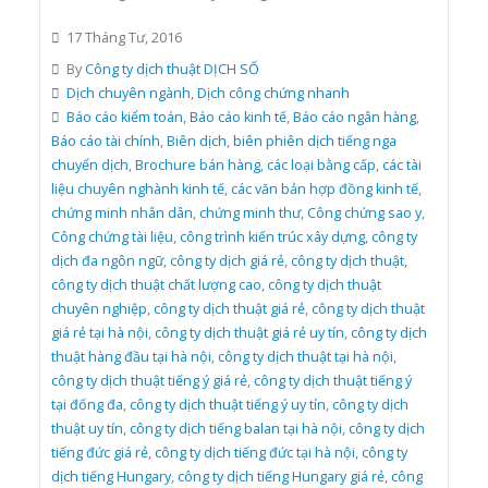
17 Tháng Tư, 2016
By
Công ty dịch thuật DỊCH SỐ
Dịch chuyên ngành
,
Dịch công chứng nhanh
Báo cáo kiểm toán
,
Báo cáo kinh tế
,
Báo cáo ngân hàng
,
Báo cáo tài chính
,
Biên dịch
,
biên phiên dịch tiếng nga
chuyển dịch
,
Brochure bán hàng
,
các loại bằng cấp
,
các tài
liệu chuyên nghành kinh tế
,
các văn bản hợp đồng kinh tế
,
chứng minh nhân dân
,
chứng minh thư
,
Công chứng sao y
,
Công chứng tài liệu
,
công trình kiến trúc xây dựng
,
công ty
dịch đa ngôn ngữ
,
công ty dịch giá rẻ
,
công ty dịch thuật
,
công ty dịch thuật chất lượng cao
,
công ty dịch thuật
chuyên nghiệp
,
công ty dịch thuật giá rẻ
,
công ty dịch thuật
giá rẻ tại hà nội
,
công ty dịch thuật giá rẻ uy tín
,
công ty dịch
thuật hàng đầu tại hà nội
,
công ty dịch thuật tại hà nội
,
công ty dịch thuật tiếng ý giá rẻ
,
công ty dịch thuật tiếng ý
tại đống đa
,
công ty dịch thuật tiếng ý uy tín
,
công ty dịch
thuật uy tín
,
công ty dịch tiếng balan tại hà nội
,
công ty dịch
tiếng đức giá rẻ
,
công ty dịch tiếng đức tại hà nội
,
công ty
dịch tiếng Hungary
,
công ty dịch tiếng Hungary giá rẻ
,
công