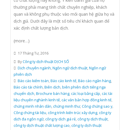
có chất lượng hay không. Ý kiến đánh giá của họ
thường phải mang tính chất chuyên nghiệp, khách
quan và không phụ thuộc vào mối quan hệ giữa họ và
dịch giả. Dưới đây là một số tiêu chí khách quan để
xác định chất lượng bản dịch.
(more…)
17 Tháng Tư, 2016
By
Công ty dịch thuật DỊCH SỐ
Dịch chuyên ngành
,
Ngôn ngữ dịch thuật
,
Ngôn ngữ
phiên dịch
Báo cáo kiểm toán
,
Báo cáo kinh tế
,
Báo cáo ngân hàng
,
Báo cáo tài chính
,
Biên dịch
,
biên phiên dịch tiếng nga
chuyển dịch
,
Brochure bán hàng
,
các loại bằng cấp
,
các tài
liệu chuyên nghành kinh tế
,
các văn bản hợp đồng kinh tế
,
chứng minh nhân dân
,
chứng minh thư
,
Công chứng sao y
,
Công chứng tài liệu
,
công trình kiến trúc xây dựng
,
công ty
dịch đa ngôn ngữ
,
công ty dịch giá rẻ
,
công ty dịch thuật
,
công ty dịch thuật chất lượng cao
,
công ty dịch thuật