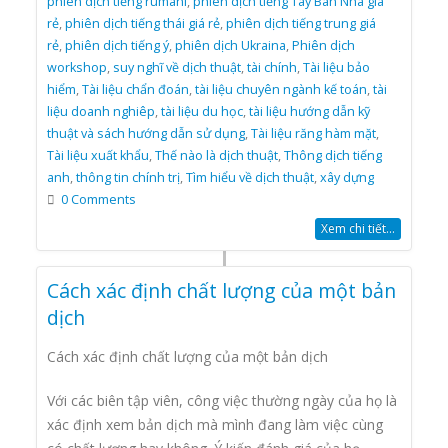
phiên dịch tiếng rumani
,
phiên dịch tiếng Tây Ban Nha giá
rẻ
,
phiên dịch tiếng thái giá rẻ
,
phiên dịch tiếng trung giá
rẻ
,
phiên dịch tiếng ý
,
phiên dịch Ukraina
,
Phiên dịch
workshop
,
suy nghĩ về dịch thuật
,
tài chính
,
Tài liệu bảo
hiểm
,
Tài liệu chẩn đoán
,
tài liệu chuyên ngành kế toán
,
tài
liệu doanh nghiêp
,
tài liệu du học
,
tài liệu hướng dẫn kỹ
thuật và sách hướng dẫn sử dụng
,
Tài liệu răng hàm mặt
,
Tài liệu xuất khẩu
,
Thế nào là dịch thuật
,
Thông dịch tiếng
anh
,
thông tin chính trị
,
Tìm hiểu về dịch thuật
,
xây dựng
0 Comments
Xem chi tiết...
Cách xác định chất lượng của một bản
dịch
Cách xác định chất lượng của một bản dịch
Với các biên tập viên, công việc thường ngày của họ là
xác định xem bản dịch mà mình đang làm việc cùng