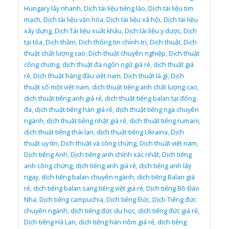
Hungary lấy nhanh
,
Dịch tài liệu tiếng lào
,
Dịch tài liệu tim
mạch
,
Dịch tài liệu văn hóa
,
Dịch tài liệu xã hội
,
Dịch tài liệu
xây dựng
,
Dịch Tài liệu xuất khẩu
,
Dịch tài liệu y dược
,
Dịch
tại tòa
,
Dịch thầm
,
Dịch thông tin chính trị
,
Dịch thuật
,
Dịch
thuật chất lượng cao
,
Dịch thuật chuyên nghiệp
,
Dịch thuật
công chứng
,
dịch thuật đa ngôn ngữ giá rẻ
,
dịch thuật giá
rẻ
,
Dịch thuật hàng đầu việt nam
,
Dịch thuật là gì
,
Dịch
thuật số một việt nam
,
dịch thuật tiếng anh chất lượng cao
,
dịch thuật tiếng anh giá rẻ
,
dịch thuật tiếng balan tại đống
đa
,
dịch thuật tiếng hàn giá rẻ
,
dịch thuật tiếng nga chuyên
ngành
,
dịch thuật tiếng nhật giá rẻ
,
dịch thuật tiếng rumani
,
dịch thuật tiếng thái lan
,
dịch thuật tiếng Ukraina
,
Dịch
thuật uy tín
,
Dịch thuật và công chứng
,
Dịch thuật việt nam
,
Dịch tiếng Anh
,
Dịch tiếng anh chính xác nhất
,
Dịch tiếng
anh công chứng
,
dịch tiếng anh giá rẻ
,
dịch tiếng anh lấy
ngay
,
dịch tiếng balan chuyên ngành
,
dịch tiếng Balan giá
rẻ
,
dịch tiếng balan sang tiếng việt giá rẻ
,
Dịch tiếng Bồ Đào
Nha
,
Dịch tiếng campuchia
,
Dịch tiếng Đức
,
Dịch Tiếng đức
chuyên ngành
,
dịch tiếng đức du học
,
dịch tiếng đức giá rẻ
,
Dịch tiếng Hà Lan
,
dịch tiếng hán nôm giá rẻ
,
dịch tiếng