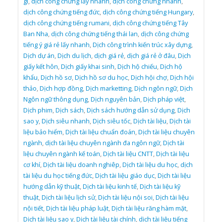
gì
,
dịch công chứng lấy nhanh
,
dịch công chứng nhanh
,
dịch công chứng tiếng đức
,
dịch công chứng tiếng Hungary
,
dịch công chứng tiếng rumani
,
dịch công chứng tiếng Tây
Ban Nha
,
dịch công chứng tiếng thái lan
,
dịch công chứng
tiếng ý giá rẻ lấy nhanh
,
Dịch công trình kiến trúc xây dựng
,
Dịch dự án
,
Dịch du lịch
,
dịch giá rẻ
,
dịch giá rẻ ở đâu
,
Dịch
giấy kết hôn
,
Dịch giấy khai sinh
,
Dịch hộ chiếu
,
Dịch hộ
khẩu
,
Dịch hồ sơ
,
Dịch hồ sơ du học
,
Dịch hội chợ
,
Dịch hội
thảo
,
Dịch hợp đồng
,
Dịch marketting
,
Dịch ngôn ngữ
,
Dịch
Ngôn ngữ thông dụng
,
Dịch nguyên bản
,
Dịch pháp việt
,
Dịch phim
,
Dịch sách
,
Dịch sách hướng dẫn sử dụng
,
Dịch
sao y
,
Dịch siêu nhanh
,
Dịch siêu tốc
,
Dịch tài liệu
,
Dịch tài
liệu bảo hiểm
,
Dịch tài liệu chuẩn đoán
,
Dịch tài liệu chuyên
ngành
,
dịch tài liệu chuyên ngành đa ngôn ngữ
,
Dịch tài
liệu chuyên ngành kế toán
,
Dịch tài liệu CNTT
,
Dịch tài liệu
cơ khí
,
Dịch tài liệu doanh nghiêp
,
Dịch tài liệu du học
,
dịch
tài liệu du học tiếng đức
,
Dịch tài liệu giáo dục
,
Dịch tài liệu
hướng dẫn kỹ thuật
,
Dịch tài liệu kinh tế
,
Dịch tài liệu kỹ
thuật
,
Dịch tài liệu lịch sử
,
Dịch tài liệu nội soi
,
Dịch tài liệu
nội tiết
,
Dịch tài liệu pháp luật
,
Dịch tài liệu răng hàm mặt
,
Dịch tài liệu sao y
,
Dịch tài liệu tài chính
,
dịch tài liệu tiếng