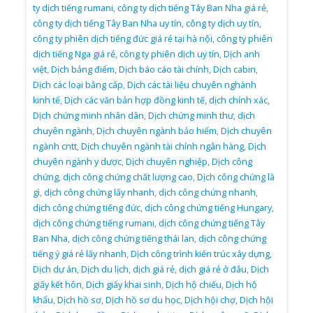
ty dịch tiếng rumani
,
công ty dịch tiếng Tây Ban Nha giá rẻ
,
công ty dịch tiếng Tây Ban Nha uy tín
,
công ty dịch uy tín
,
công ty phiên dịch tiếng đức giá rẻ tại hà nội
,
công ty phiên
dịch tiếng Nga giá rẻ
,
công ty phiên dịch uy tín
,
Dịch anh
việt
,
Dịch bảng điểm
,
Dịch báo cáo tài chính
,
Dịch cabin
,
Dịch các loại bằng cấp
,
Dịch các tài liệu chuyên nghành
kinh tế
,
Dịch các văn bản hợp đồng kinh tế
,
dịch chính xác
,
Dịch chứng minh nhân dân
,
Dịch chứng minh thư
,
dịch
chuyên ngành
,
Dịch chuyên ngành bảo hiểm
,
Dịch chuyên
ngành cntt
,
Dịch chuyên ngành tài chính ngân hàng
,
Dịch
chuyên ngành y dược
,
Dịch chuyên nghiệp
,
Dịch công
chứng
,
dịch công chứng chất lượng cao
,
Dịch công chứng là
gì
,
dịch công chứng lấy nhanh
,
dịch công chứng nhanh
,
dịch công chứng tiếng đức
,
dịch công chứng tiếng Hungary
,
dịch công chứng tiếng rumani
,
dịch công chứng tiếng Tây
Ban Nha
,
dịch công chứng tiếng thái lan
,
dịch công chứng
tiếng ý giá rẻ lấy nhanh
,
Dịch công trình kiến trúc xây dựng
,
Dịch dự án
,
Dịch du lịch
,
dịch giá rẻ
,
dịch giá rẻ ở đâu
,
Dịch
giấy kết hôn
,
Dịch giấy khai sinh
,
Dịch hộ chiếu
,
Dịch hộ
khẩu
,
Dịch hồ sơ
,
Dịch hồ sơ du học
,
Dịch hội chợ
,
Dịch hội