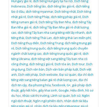
Hungary giá rẻ
,
dịch tiếng Hungary tại hà nội
,
Dịch tiếng
Indonesia
,
Dịch tiếng lào
,
dịch tiếng lào giá rẻ
,
dịch tiếng
lào ở đâu
,
dịch tiếng myanmar
,
Dịch tiếng nhật
,
Dịch tiếng
nhật giá rẻ
,
Dịch tiếng Pháp
,
dịch tiếng pháp giá rẻ
,
Dịch
tiếng rumani giá rẻ
,
Dịch tiếng Tây Ban Nha
,
dịch tiếng Tây
Ban Nha giá rẻ
,
dịch tiếng Tây Ban Nha giá rẻ chất lượng
cao
,
dịch tiếng Tây ban nha sang tiếng việt lấy nhanh
,
dịch
tiếng thái
,
Dịch tiếng Thái Lan
,
dịch tiếng thái lan miễn phí
,
Dịch tiếng thụy điển
,
Dịch tiếng Trung
,
dịch tiếng trung giá
rẻ
,
Dịch tiếng trung quốc
,
dịch tiếng trung quốc chuyên
ngành chất lượng cao
,
dịch tiếng trung quốc giá rẻ
,
dịch
tiếng Ukraina
,
dịch tiếng việt sang tiếng Tây ban nha có
công chứng
,
dịch tiếng ý giá rẻ
,
Dịch tòa án
,
Dịch tour
,
Dịch
ứng dụng
,
Dịch văn bản
,
Dịch văn bản pháp luật
,
Dịch việt
anh
,
Dịch việt pháp
,
Dịch website
,
Đại sứ quán
,
địa chỉ dịch
tiếng việt sang tiếng balan giá rẻ chất lượng cao
,
địa chỉ
dịch tin cậy
,
địa phương hóa
,
facebook
,
G+
,
giải pháp dịch
thuật
,
giấy kết hôn
,
giấy khai sinh
,
Google
,
Hiệu đính
,
hồ sơ
du học
,
Khảo sát thị trường
,
Lãnh sứ quán
,
lịch sử
,
Ngôn
ngữ dịch thuật
,
Ngôn ngữ phiên dịch
,
nhận dịch tài liệu
tiếng Hàn giá rẻ
,
nhận dịch tài liệu tiếng Myanmar giá rẻ
,