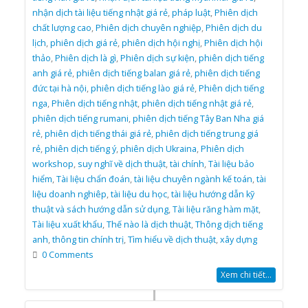
nhận dịch tài liệu tiếng nhật giá rẻ
,
pháp luật
,
Phiên dịch
chất lượng cao
,
Phiên dịch chuyên nghiệp
,
Phiên dịch du
lịch
,
phiên dịch giá rẻ
,
phiên dịch hội nghị
,
Phiên dịch hội
thảo
,
Phiên dịch là gì
,
Phiên dịch sự kiện
,
phiên dịch tiếng
anh giá rẻ
,
phiên dịch tiếng balan giá rẻ
,
phiên dịch tiếng
đức tại hà nội
,
phiên dịch tiếng lào giá rẻ
,
Phiên dịch tiếng
nga
,
Phiên dịch tiếng nhật
,
phiên dịch tiếng nhật giá rẻ
,
phiên dịch tiếng rumani
,
phiên dịch tiếng Tây Ban Nha giá
rẻ
,
phiên dịch tiếng thái giá rẻ
,
phiên dịch tiếng trung giá
rẻ
,
phiên dịch tiếng ý
,
phiên dịch Ukraina
,
Phiên dịch
workshop
,
suy nghĩ về dịch thuật
,
tài chính
,
Tài liệu bảo
hiểm
,
Tài liệu chẩn đoán
,
tài liệu chuyên ngành kế toán
,
tài
liệu doanh nghiêp
,
tài liệu du học
,
tài liệu hướng dẫn kỹ
thuật và sách hướng dẫn sử dụng
,
Tài liệu răng hàm mặt
,
Tài liệu xuất khẩu
,
Thế nào là dịch thuật
,
Thông dịch tiếng
anh
,
thông tin chính trị
,
Tìm hiểu về dịch thuật
,
xây dựng
0 Comments
Xem chi tiết...