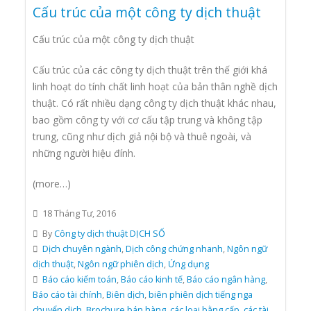
Cấu trúc của một công ty dịch thuật
Cấu trúc của một công ty dịch thuật
Cấu trúc của các công ty dịch thuật trên thế giới khá
linh hoạt do tính chất linh hoạt của bản thân nghề dịch
thuật. Có rất nhiều dạng công ty dịch thuật khác nhau,
bao gồm công ty với cơ cấu tập trung và không tập
trung, cũng như dịch giả nội bộ và thuê ngoài, và
những người hiệu đính.
(more…)
18 Tháng Tư, 2016
By
Công ty dịch thuật DỊCH SỐ
Dịch chuyên ngành
,
Dịch công chứng nhanh
,
Ngôn ngữ
dịch thuật
,
Ngôn ngữ phiên dịch
,
Ứng dụng
Báo cáo kiểm toán
,
Báo cáo kinh tế
,
Báo cáo ngân hàng
,
Báo cáo tài chính
,
Biên dịch
,
biên phiên dịch tiếng nga
chuyển dịch
,
Brochure bán hàng
,
các loại bằng cấp
,
các tài