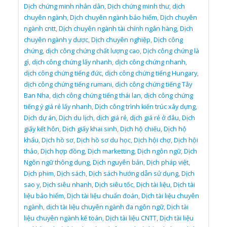
Dịch chứng minh nhân dân
,
Dịch chứng minh thư
,
dịch
chuyên ngành
,
Dịch chuyên ngành bảo hiểm
,
Dịch chuyên
ngành cntt
,
Dịch chuyên ngành tài chính ngân hàng
,
Dịch
chuyên ngành y dược
,
Dịch chuyên nghiệp
,
Dịch công
chứng
,
dịch công chứng chất lượng cao
,
Dịch công chứng là
gì
,
dịch công chứng lấy nhanh
,
dịch công chứng nhanh
,
dịch công chứng tiếng đức
,
dịch công chứng tiếng Hungary
,
dịch công chứng tiếng rumani
,
dịch công chứng tiếng Tây
Ban Nha
,
dịch công chứng tiếng thái lan
,
dịch công chứng
tiếng ý giá rẻ lấy nhanh
,
Dịch công trình kiến trúc xây dựng
,
Dịch dự án
,
Dịch du lịch
,
dịch giá rẻ
,
dịch giá rẻ ở đâu
,
Dịch
giấy kết hôn
,
Dịch giấy khai sinh
,
Dịch hộ chiếu
,
Dịch hộ
khẩu
,
Dịch hồ sơ
,
Dịch hồ sơ du học
,
Dịch hội chợ
,
Dịch hội
thảo
,
Dịch hợp đồng
,
Dịch marketting
,
Dịch ngôn ngữ
,
Dịch
Ngôn ngữ thông dụng
,
Dịch nguyên bản
,
Dịch pháp việt
,
Dịch phim
,
Dịch sách
,
Dịch sách hướng dẫn sử dụng
,
Dịch
sao y
,
Dịch siêu nhanh
,
Dịch siêu tốc
,
Dịch tài liệu
,
Dịch tài
liệu bảo hiểm
,
Dịch tài liệu chuẩn đoán
,
Dịch tài liệu chuyên
ngành
,
dịch tài liệu chuyên ngành đa ngôn ngữ
,
Dịch tài
liệu chuyên ngành kế toán
,
Dịch tài liệu CNTT
,
Dịch tài liệu