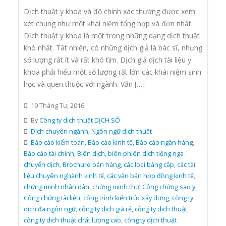
Dịch thuật y khoa và độ chính xác thường được xem
xét chung như một khái niệm tổng hợp và đơn nhất.
Dịch thuật y khoa là một trong những dạng dịch thuật
khó nhất. Tất nhiên, có những dịch giả là bác sĩ, nhưng
số lượng rất ít và rất khó tìm. Dịch giả dịch tài liệu y
khoa phải hiểu một số lượng rất lớn các khái niệm sinh
học và quen thuộc với ngành. Vấn […]
19 Tháng Tư, 2016
By
Công ty dịch thuật DỊCH SỐ
Dịch chuyên ngành
,
Ngôn ngữ dịch thuật
Báo cáo kiểm toán
,
Báo cáo kinh tế
,
Báo cáo ngân hàng
,
Báo cáo tài chính
,
Biên dịch
,
biên phiên dịch tiếng nga
chuyển dịch
,
Brochure bán hàng
,
các loại bằng cấp
,
các tài
liệu chuyên nghành kinh tế
,
các văn bản hợp đồng kinh tế
,
chứng minh nhân dân
,
chứng minh thư
,
Công chứng sao y
,
Công chứng tài liệu
,
công trình kiến trúc xây dựng
,
công ty
dịch đa ngôn ngữ
,
công ty dịch giá rẻ
,
công ty dịch thuật
,
công ty dịch thuật chất lượng cao
,
công ty dịch thuật