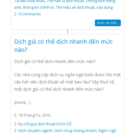
Tài liệu xuất khẩu
,
Thế nào là dịch thuật
,
Thông dịch tiếng
anh
,
thông tin chính trị
,
Tìm hiểu về dịch thuật
,
xây dựng
0 Comments
Xem chi tiết...
Dịch giả có thể dịch nhanh đến mức
nào?
Dịch giả có thể dịch nhanh đến mức nào?
Các nhà cung cấp dịch vụ ngôn ngữ luôn được hỏi một
câu hỏi: việc dịch thuật sẽ mất bao lâu? Vậy thực tế,
một dịch giả có thể dịch nhanh đến mức nào?
(more…)
18 Tháng Tư, 2016
By
Công ty dịch thuật DỊCH SỐ
Dịch chuyên ngành
,
Dịch công chứng nhanh
,
Ngôn ngữ