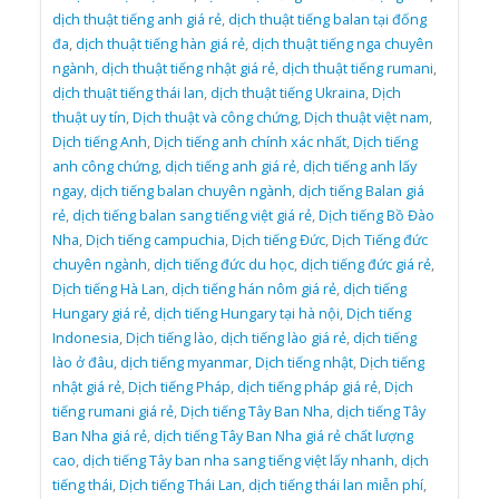
dịch thuật tiếng anh giá rẻ
,
dịch thuật tiếng balan tại đống
đa
,
dịch thuật tiếng hàn giá rẻ
,
dịch thuật tiếng nga chuyên
ngành
,
dịch thuật tiếng nhật giá rẻ
,
dịch thuật tiếng rumani
,
dịch thuật tiếng thái lan
,
dịch thuật tiếng Ukraina
,
Dịch
thuật uy tín
,
Dịch thuật và công chứng
,
Dịch thuật việt nam
,
Dịch tiếng Anh
,
Dịch tiếng anh chính xác nhất
,
Dịch tiếng
anh công chứng
,
dịch tiếng anh giá rẻ
,
dịch tiếng anh lấy
ngay
,
dịch tiếng balan chuyên ngành
,
dịch tiếng Balan giá
rẻ
,
dịch tiếng balan sang tiếng việt giá rẻ
,
Dịch tiếng Bồ Đào
Nha
,
Dịch tiếng campuchia
,
Dịch tiếng Đức
,
Dịch Tiếng đức
chuyên ngành
,
dịch tiếng đức du học
,
dịch tiếng đức giá rẻ
,
Dịch tiếng Hà Lan
,
dịch tiếng hán nôm giá rẻ
,
dịch tiếng
Hungary giá rẻ
,
dịch tiếng Hungary tại hà nội
,
Dịch tiếng
Indonesia
,
Dịch tiếng lào
,
dịch tiếng lào giá rẻ
,
dịch tiếng
lào ở đâu
,
dịch tiếng myanmar
,
Dịch tiếng nhật
,
Dịch tiếng
nhật giá rẻ
,
Dịch tiếng Pháp
,
dịch tiếng pháp giá rẻ
,
Dịch
tiếng rumani giá rẻ
,
Dịch tiếng Tây Ban Nha
,
dịch tiếng Tây
Ban Nha giá rẻ
,
dịch tiếng Tây Ban Nha giá rẻ chất lượng
cao
,
dịch tiếng Tây ban nha sang tiếng việt lấy nhanh
,
dịch
tiếng thái
,
Dịch tiếng Thái Lan
,
dịch tiếng thái lan miễn phí
,