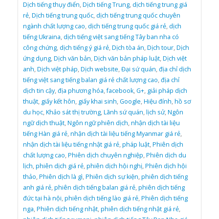
Dịch tiếng thụy điển
,
Dịch tiếng Trung
,
dịch tiếng trung giá
rẻ
,
Dịch tiếng trung quốc
,
dịch tiếng trung quốc chuyên
ngành chất lượng cao
,
dịch tiếng trung quốc giá rẻ
,
dịch
tiếng Ukraina
,
dịch tiếng việt sang tiếng Tây ban nha có
công chứng
,
dịch tiếng ý giá rẻ
,
Dịch tòa án
,
Dịch tour
,
Dịch
ứng dụng
,
Dịch văn bản
,
Dịch văn bản pháp luật
,
Dịch việt
anh
,
Dịch việt pháp
,
Dịch website
,
Đại sứ quán
,
địa chỉ dịch
tiếng việt sang tiếng balan giá rẻ chất lượng cao
,
địa chỉ
dịch tin cậy
,
địa phương hóa
,
facebook
,
G+
,
giải pháp dịch
thuật
,
giấy kết hôn
,
giấy khai sinh
,
Google
,
Hiệu đính
,
hồ sơ
du học
,
Khảo sát thị trường
,
Lãnh sứ quán
,
lịch sử
,
Ngôn
ngữ dịch thuật
,
Ngôn ngữ phiên dịch
,
nhận dịch tài liệu
tiếng Hàn giá rẻ
,
nhận dịch tài liệu tiếng Myanmar giá rẻ
,
nhận dịch tài liệu tiếng nhật giá rẻ
,
pháp luật
,
Phiên dịch
chất lượng cao
,
Phiên dịch chuyên nghiệp
,
Phiên dịch du
lịch
,
phiên dịch giá rẻ
,
phiên dịch hội nghị
,
Phiên dịch hội
thảo
,
Phiên dịch là gì
,
Phiên dịch sự kiện
,
phiên dịch tiếng
anh giá rẻ
,
phiên dịch tiếng balan giá rẻ
,
phiên dịch tiếng
đức tại hà nội
,
phiên dịch tiếng lào giá rẻ
,
Phiên dịch tiếng
nga
,
Phiên dịch tiếng nhật
,
phiên dịch tiếng nhật giá rẻ
,