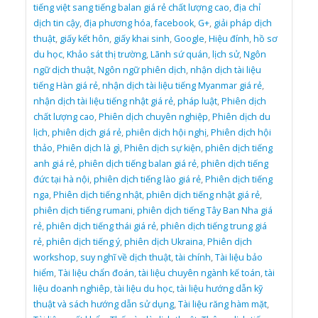
tiếng việt sang tiếng balan giá rẻ chất lượng cao
,
địa chỉ
dịch tin cậy
,
địa phương hóa
,
facebook
,
G+
,
giải pháp dịch
thuật
,
giấy kết hôn
,
giấy khai sinh
,
Google
,
Hiệu đính
,
hồ sơ
du học
,
Khảo sát thị trường
,
Lãnh sứ quán
,
lịch sử
,
Ngôn
ngữ dịch thuật
,
Ngôn ngữ phiên dịch
,
nhận dịch tài liệu
tiếng Hàn giá rẻ
,
nhận dịch tài liệu tiếng Myanmar giá rẻ
,
nhận dịch tài liệu tiếng nhật giá rẻ
,
pháp luật
,
Phiên dịch
chất lượng cao
,
Phiên dịch chuyên nghiệp
,
Phiên dịch du
lịch
,
phiên dịch giá rẻ
,
phiên dịch hội nghị
,
Phiên dịch hội
thảo
,
Phiên dịch là gì
,
Phiên dịch sự kiện
,
phiên dịch tiếng
anh giá rẻ
,
phiên dịch tiếng balan giá rẻ
,
phiên dịch tiếng
đức tại hà nội
,
phiên dịch tiếng lào giá rẻ
,
Phiên dịch tiếng
nga
,
Phiên dịch tiếng nhật
,
phiên dịch tiếng nhật giá rẻ
,
phiên dịch tiếng rumani
,
phiên dịch tiếng Tây Ban Nha giá
rẻ
,
phiên dịch tiếng thái giá rẻ
,
phiên dịch tiếng trung giá
rẻ
,
phiên dịch tiếng ý
,
phiên dịch Ukraina
,
Phiên dịch
workshop
,
suy nghĩ về dịch thuật
,
tài chính
,
Tài liệu bảo
hiểm
,
Tài liệu chẩn đoán
,
tài liệu chuyên ngành kế toán
,
tài
liệu doanh nghiêp
,
tài liệu du học
,
tài liệu hướng dẫn kỹ
thuật và sách hướng dẫn sử dụng
,
Tài liệu răng hàm mặt
,