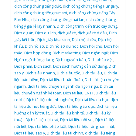
dịch công chứng tiếng đức
,
dịch công chứng tiếng Hungary
,
dịch công chứng tiếng rumani
,
dịch công chứng tiếng Tây
Ban Nha
,
dịch công chứng tiếng thái lan
,
dịch công chứng
tiếng ý giá rẻ lấy nhanh
,
Dịch công trình kiến trúc xây dựng
,
Dịch dự án
,
Dịch du lịch
,
dịch giá rẻ
,
dịch giá rẻ ở đâu
,
Dịch
giấy kết hôn
,
Dịch giấy khai sinh
,
Dịch hộ chiếu
,
Dịch hộ
khẩu
,
Dịch hồ sơ
,
Dịch hồ sơ du học
,
Dịch hội chợ
,
Dịch hội
thảo
,
Dịch hợp đồng
,
Dịch marketting
,
Dịch ngôn ngữ
,
Dịch
Ngôn ngữ thông dụng
,
Dịch nguyên bản
,
Dịch pháp việt
,
Dịch phim
,
Dịch sách
,
Dịch sách hướng dẫn sử dụng
,
Dịch
sao y
,
Dịch siêu nhanh
,
Dịch siêu tốc
,
Dịch tài liệu
,
Dịch tài
liệu bảo hiểm
,
Dịch tài liệu chuẩn đoán
,
Dịch tài liệu chuyên
ngành
,
dịch tài liệu chuyên ngành đa ngôn ngữ
,
Dịch tài
liệu chuyên ngành kế toán
,
Dịch tài liệu CNTT
,
Dịch tài liệu
cơ khí
,
Dịch tài liệu doanh nghiêp
,
Dịch tài liệu du học
,
dịch
tài liệu du học tiếng đức
,
Dịch tài liệu giáo dục
,
Dịch tài liệu
hướng dẫn kỹ thuật
,
Dịch tài liệu kinh tế
,
Dịch tài liệu kỹ
thuật
,
Dịch tài liệu lịch sử
,
Dịch tài liệu nội soi
,
Dịch tài liệu
nội tiết
,
Dịch tài liệu pháp luật
,
Dịch tài liệu răng hàm mặt
,
Dịch tài liệu sao y
,
Dịch tài liệu tài chính
,
dịch tài liệu tiếng