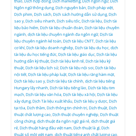
thảo
,
Dịch hợp đồng
,
Dịch marketting
,
Dịch ngôn ngữ
,
Dịch
Ngôn ngữ thông dụng
,
Dịch nguyên bản
,
Dịch pháp việt
,
Dịch phim
,
Dịch sách
,
Dịch sách hướng dẫn sử dụng
,
Dịch
sao y
,
Dịch siêu nhanh
,
Dịch siêu tốc
,
Dịch tài liệu
,
Dịch tài
liệu bảo hiểm
,
Dịch tài liệu chuẩn đoán
,
Dịch tài liệu chuyên
ngành
,
dịch tài liệu chuyên ngành đa ngôn ngữ
,
Dịch tài
liệu chuyên ngành kế toán
,
Dịch tài liệu CNTT
,
Dịch tài liệu
cơ khí
,
Dịch tài liệu doanh nghiêp
,
Dịch tài liệu du học
,
dịch
tài liệu du học tiếng đức
,
Dịch tài liệu giáo dục
,
Dịch tài liệu
hướng dẫn kỹ thuật
,
Dịch tài liệu kinh tế
,
Dịch tài liệu kỹ
thuật
,
Dịch tài liệu lịch sử
,
Dịch tài liệu nội soi
,
Dịch tài liệu
nội tiết
,
Dịch tài liệu pháp luật
,
Dịch tài liệu răng hàm mặt
,
Dịch tài liệu sao y
,
Dịch tài liệu tài chính
,
dịch tài liệu tiếng
Hungary lấy nhanh
,
Dịch tài liệu tiếng lào
,
Dịch tài liệu tim
mạch
,
Dịch tài liệu văn hóa
,
Dịch tài liệu xã hội
,
Dịch tài liệu
xây dựng
,
Dịch Tài liệu xuất khẩu
,
Dịch tài liệu y dược
,
Dịch
tại tòa
,
Dịch thầm
,
Dịch thông tin chính trị
,
Dịch thuật
,
Dịch
thuật chất lượng cao
,
Dịch thuật chuyên nghiệp
,
Dịch thuật
công chứng
,
dịch thuật đa ngôn ngữ giá rẻ
,
dịch thuật giá
rẻ
,
Dịch thuật hàng đầu việt nam
,
Dịch thuật là gì
,
Dịch
thuật số một việt nam
,
dịch thuật tiếng anh chất lượng cao
,