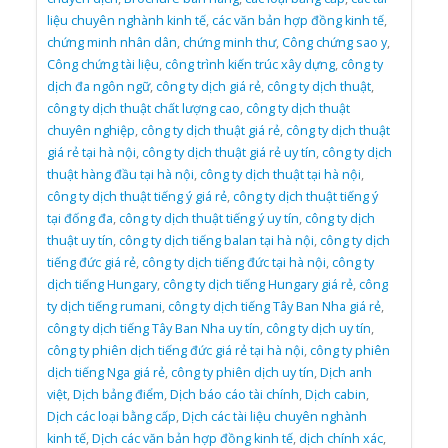
liệu chuyên nghành kinh tế
,
các văn bản hợp đồng kinh tế
,
chứng minh nhân dân
,
chứng minh thư
,
Công chứng sao y
,
Công chứng tài liệu
,
công trình kiến trúc xây dựng
,
công ty
dịch đa ngôn ngữ
,
công ty dịch giá rẻ
,
công ty dịch thuật
,
công ty dịch thuật chất lượng cao
,
công ty dịch thuật
chuyên nghiệp
,
công ty dịch thuật giá rẻ
,
công ty dịch thuật
giá rẻ tại hà nội
,
công ty dịch thuật giá rẻ uy tín
,
công ty dịch
thuật hàng đầu tại hà nội
,
công ty dịch thuật tại hà nội
,
công ty dịch thuật tiếng ý giá rẻ
,
công ty dịch thuật tiếng ý
tại đống đa
,
công ty dịch thuật tiếng ý uy tín
,
công ty dịch
thuật uy tín
,
công ty dịch tiếng balan tại hà nội
,
công ty dịch
tiếng đức giá rẻ
,
công ty dịch tiếng đức tại hà nội
,
công ty
dịch tiếng Hungary
,
công ty dịch tiếng Hungary giá rẻ
,
công
ty dịch tiếng rumani
,
công ty dịch tiếng Tây Ban Nha giá rẻ
,
công ty dịch tiếng Tây Ban Nha uy tín
,
công ty dịch uy tín
,
công ty phiên dịch tiếng đức giá rẻ tại hà nội
,
công ty phiên
dịch tiếng Nga giá rẻ
,
công ty phiên dịch uy tín
,
Dịch anh
việt
,
Dịch bảng điểm
,
Dịch báo cáo tài chính
,
Dịch cabin
,
Dịch các loại bằng cấp
,
Dịch các tài liệu chuyên nghành
kinh tế
,
Dịch các văn bản hợp đồng kinh tế
,
dịch chính xác
,