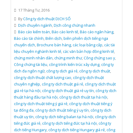
17 Tháng Tư, 2016
By
Công ty dịch thuật DỊCH SỐ
Dịch chuyên ngành
,
Dịch công chứng nhanh
Báo cáo kiểm toán
,
Báo cáo kinh tế
,
Báo cáo ngân hàng
,
Báo cáo tài chính
,
Biên dịch
,
biên phiên dịch tiếng nga
chuyển dịch
,
Brochure bán hàng
,
các loại bằng cấp
,
các tài
liệu chuyên nghành kinh tế
,
các văn bản hợp đồng kinh tế
,
chứng minh nhân dân
,
chứng minh thư
,
Công chứng sao y
,
Công chứng tài liệu
,
công trình kiến trúc xây dựng
,
công ty
dịch đa ngôn ngữ
,
công ty dịch giá rẻ
,
công ty dịch thuật
,
công ty dịch thuật chất lượng cao
,
công ty dịch thuật
chuyên nghiệp
,
công ty dịch thuật giá rẻ
,
công ty dịch thuật
giá rẻ tại hà nội
,
công ty dịch thuật giá rẻ uy tín
,
công ty dịch
thuật hàng đầu tại hà nội
,
công ty dịch thuật tại hà nội
,
công ty dịch thuật tiếng ý giá rẻ
,
công ty dịch thuật tiếng ý
tại đống đa
,
công ty dịch thuật tiếng ý uy tín
,
công ty dịch
thuật uy tín
,
công ty dịch tiếng balan tại hà nội
,
công ty dịch
tiếng đức giá rẻ
,
công ty dịch tiếng đức tại hà nội
,
công ty
dịch tiếng Hungary
,
công ty dịch tiếng Hungary giá rẻ
,
công