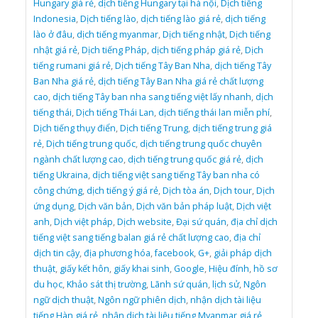
Hungary giá rẻ
,
dịch tiếng Hungary tại hà nội
,
Dịch tiếng
Indonesia
,
Dịch tiếng lào
,
dịch tiếng lào giá rẻ
,
dịch tiếng
lào ở đâu
,
dịch tiếng myanmar
,
Dịch tiếng nhật
,
Dịch tiếng
nhật giá rẻ
,
Dịch tiếng Pháp
,
dịch tiếng pháp giá rẻ
,
Dịch
tiếng rumani giá rẻ
,
Dịch tiếng Tây Ban Nha
,
dịch tiếng Tây
Ban Nha giá rẻ
,
dịch tiếng Tây Ban Nha giá rẻ chất lượng
cao
,
dịch tiếng Tây ban nha sang tiếng việt lấy nhanh
,
dịch
tiếng thái
,
Dịch tiếng Thái Lan
,
dịch tiếng thái lan miễn phí
,
Dịch tiếng thụy điển
,
Dịch tiếng Trung
,
dịch tiếng trung giá
rẻ
,
Dịch tiếng trung quốc
,
dịch tiếng trung quốc chuyên
ngành chất lượng cao
,
dịch tiếng trung quốc giá rẻ
,
dịch
tiếng Ukraina
,
dịch tiếng việt sang tiếng Tây ban nha có
công chứng
,
dịch tiếng ý giá rẻ
,
Dịch tòa án
,
Dịch tour
,
Dịch
ứng dụng
,
Dịch văn bản
,
Dịch văn bản pháp luật
,
Dịch việt
anh
,
Dịch việt pháp
,
Dịch website
,
Đại sứ quán
,
địa chỉ dịch
tiếng việt sang tiếng balan giá rẻ chất lượng cao
,
địa chỉ
dịch tin cậy
,
địa phương hóa
,
facebook
,
G+
,
giải pháp dịch
thuật
,
giấy kết hôn
,
giấy khai sinh
,
Google
,
Hiệu đính
,
hồ sơ
du học
,
Khảo sát thị trường
,
Lãnh sứ quán
,
lịch sử
,
Ngôn
ngữ dịch thuật
,
Ngôn ngữ phiên dịch
,
nhận dịch tài liệu
tiếng Hàn giá rẻ
,
nhận dịch tài liệu tiếng Myanmar giá rẻ
,