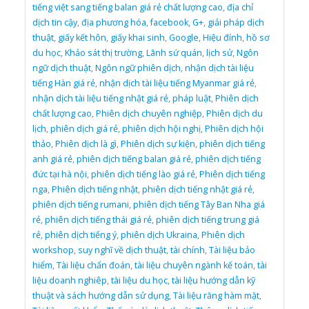
tiếng việt sang tiếng balan giá rẻ chất lượng cao
,
địa chỉ
dịch tin cậy
,
địa phương hóa
,
facebook
,
G+
,
giải pháp dịch
thuật
,
giấy kết hôn
,
giấy khai sinh
,
Google
,
Hiệu đính
,
hồ sơ
du học
,
Khảo sát thị trường
,
Lãnh sứ quán
,
lịch sử
,
Ngôn
ngữ dịch thuật
,
Ngôn ngữ phiên dịch
,
nhận dịch tài liệu
tiếng Hàn giá rẻ
,
nhận dịch tài liệu tiếng Myanmar giá rẻ
,
nhận dịch tài liệu tiếng nhật giá rẻ
,
pháp luật
,
Phiên dịch
chất lượng cao
,
Phiên dịch chuyên nghiệp
,
Phiên dịch du
lịch
,
phiên dịch giá rẻ
,
phiên dịch hội nghị
,
Phiên dịch hội
thảo
,
Phiên dịch là gì
,
Phiên dịch sự kiện
,
phiên dịch tiếng
anh giá rẻ
,
phiên dịch tiếng balan giá rẻ
,
phiên dịch tiếng
đức tại hà nội
,
phiên dịch tiếng lào giá rẻ
,
Phiên dịch tiếng
nga
,
Phiên dịch tiếng nhật
,
phiên dịch tiếng nhật giá rẻ
,
phiên dịch tiếng rumani
,
phiên dịch tiếng Tây Ban Nha giá
rẻ
,
phiên dịch tiếng thái giá rẻ
,
phiên dịch tiếng trung giá
rẻ
,
phiên dịch tiếng ý
,
phiên dịch Ukraina
,
Phiên dịch
workshop
,
suy nghĩ về dịch thuật
,
tài chính
,
Tài liệu bảo
hiểm
,
Tài liệu chẩn đoán
,
tài liệu chuyên ngành kế toán
,
tài
liệu doanh nghiêp
,
tài liệu du học
,
tài liệu hướng dẫn kỹ
thuật và sách hướng dẫn sử dụng
,
Tài liệu răng hàm mặt
,