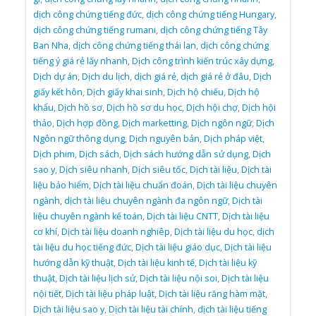
dịch công chứng tiếng đức
,
dịch công chứng tiếng Hungary
,
dịch công chứng tiếng rumani
,
dịch công chứng tiếng Tây
Ban Nha
,
dịch công chứng tiếng thái lan
,
dịch công chứng
tiếng ý giá rẻ lấy nhanh
,
Dịch công trình kiến trúc xây dựng
,
Dịch dự án
,
Dịch du lịch
,
dịch giá rẻ
,
dịch giá rẻ ở đâu
,
Dịch
giấy kết hôn
,
Dịch giấy khai sinh
,
Dịch hộ chiếu
,
Dịch hộ
khẩu
,
Dịch hồ sơ
,
Dịch hồ sơ du học
,
Dịch hội chợ
,
Dịch hội
thảo
,
Dịch hợp đồng
,
Dịch marketting
,
Dịch ngôn ngữ
,
Dịch
Ngôn ngữ thông dụng
,
Dịch nguyên bản
,
Dịch pháp việt
,
Dịch phim
,
Dịch sách
,
Dịch sách hướng dẫn sử dụng
,
Dịch
sao y
,
Dịch siêu nhanh
,
Dịch siêu tốc
,
Dịch tài liệu
,
Dịch tài
liệu bảo hiểm
,
Dịch tài liệu chuẩn đoán
,
Dịch tài liệu chuyên
ngành
,
dịch tài liệu chuyên ngành đa ngôn ngữ
,
Dịch tài
liệu chuyên ngành kế toán
,
Dịch tài liệu CNTT
,
Dịch tài liệu
cơ khí
,
Dịch tài liệu doanh nghiêp
,
Dịch tài liệu du học
,
dịch
tài liệu du học tiếng đức
,
Dịch tài liệu giáo dục
,
Dịch tài liệu
hướng dẫn kỹ thuật
,
Dịch tài liệu kinh tế
,
Dịch tài liệu kỹ
thuật
,
Dịch tài liệu lịch sử
,
Dịch tài liệu nội soi
,
Dịch tài liệu
nội tiết
,
Dịch tài liệu pháp luật
,
Dịch tài liệu răng hàm mặt
,
Dịch tài liệu sao y
,
Dịch tài liệu tài chính
,
dịch tài liệu tiếng