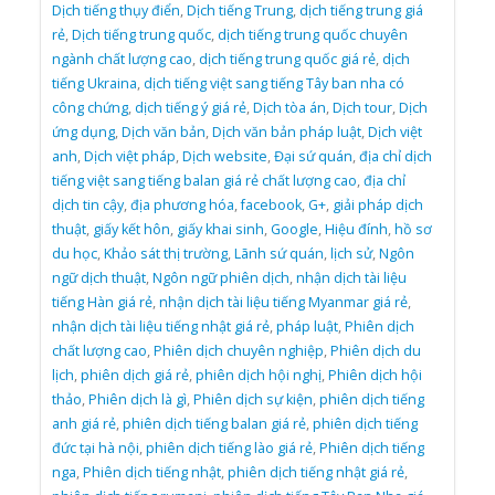
Dịch tiếng thụy điển
,
Dịch tiếng Trung
,
dịch tiếng trung giá
rẻ
,
Dịch tiếng trung quốc
,
dịch tiếng trung quốc chuyên
ngành chất lượng cao
,
dịch tiếng trung quốc giá rẻ
,
dịch
tiếng Ukraina
,
dịch tiếng việt sang tiếng Tây ban nha có
công chứng
,
dịch tiếng ý giá rẻ
,
Dịch tòa án
,
Dịch tour
,
Dịch
ứng dụng
,
Dịch văn bản
,
Dịch văn bản pháp luật
,
Dịch việt
anh
,
Dịch việt pháp
,
Dịch website
,
Đại sứ quán
,
địa chỉ dịch
tiếng việt sang tiếng balan giá rẻ chất lượng cao
,
địa chỉ
dịch tin cậy
,
địa phương hóa
,
facebook
,
G+
,
giải pháp dịch
thuật
,
giấy kết hôn
,
giấy khai sinh
,
Google
,
Hiệu đính
,
hồ sơ
du học
,
Khảo sát thị trường
,
Lãnh sứ quán
,
lịch sử
,
Ngôn
ngữ dịch thuật
,
Ngôn ngữ phiên dịch
,
nhận dịch tài liệu
tiếng Hàn giá rẻ
,
nhận dịch tài liệu tiếng Myanmar giá rẻ
,
nhận dịch tài liệu tiếng nhật giá rẻ
,
pháp luật
,
Phiên dịch
chất lượng cao
,
Phiên dịch chuyên nghiệp
,
Phiên dịch du
lịch
,
phiên dịch giá rẻ
,
phiên dịch hội nghị
,
Phiên dịch hội
thảo
,
Phiên dịch là gì
,
Phiên dịch sự kiện
,
phiên dịch tiếng
anh giá rẻ
,
phiên dịch tiếng balan giá rẻ
,
phiên dịch tiếng
đức tại hà nội
,
phiên dịch tiếng lào giá rẻ
,
Phiên dịch tiếng
nga
,
Phiên dịch tiếng nhật
,
phiên dịch tiếng nhật giá rẻ
,