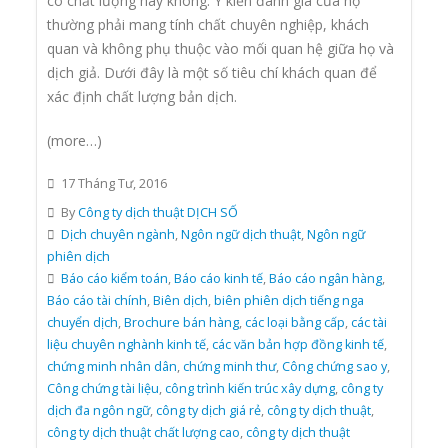
có chất lượng hay không. Ý kiến đánh giá của họ
thường phải mang tính chất chuyên nghiệp, khách
quan và không phụ thuộc vào mối quan hệ giữa họ và
dịch giả. Dưới đây là một số tiêu chí khách quan để
xác định chất lượng bản dịch.
(more…)
17 Tháng Tư, 2016
By
Công ty dịch thuật DỊCH SỐ
Dịch chuyên ngành
,
Ngôn ngữ dịch thuật
,
Ngôn ngữ
phiên dịch
Báo cáo kiểm toán
,
Báo cáo kinh tế
,
Báo cáo ngân hàng
,
Báo cáo tài chính
,
Biên dịch
,
biên phiên dịch tiếng nga
chuyển dịch
,
Brochure bán hàng
,
các loại bằng cấp
,
các tài
liệu chuyên nghành kinh tế
,
các văn bản hợp đồng kinh tế
,
chứng minh nhân dân
,
chứng minh thư
,
Công chứng sao y
,
Công chứng tài liệu
,
công trình kiến trúc xây dựng
,
công ty
dịch đa ngôn ngữ
,
công ty dịch giá rẻ
,
công ty dịch thuật
,
công ty dịch thuật chất lượng cao
,
công ty dịch thuật