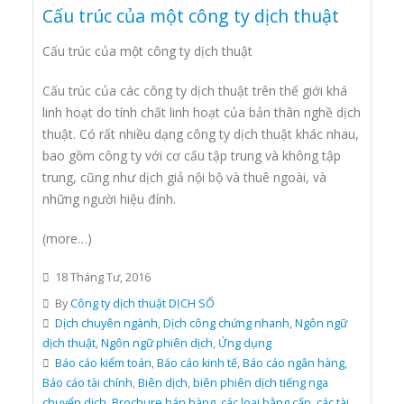
Cấu trúc của một công ty dịch thuật
Cấu trúc của một công ty dịch thuật
Cấu trúc của các công ty dịch thuật trên thế giới khá
linh hoạt do tính chất linh hoạt của bản thân nghề dịch
thuật. Có rất nhiều dạng công ty dịch thuật khác nhau,
bao gồm công ty với cơ cấu tập trung và không tập
trung, cũng như dịch giả nội bộ và thuê ngoài, và
những người hiệu đính.
(more…)
18 Tháng Tư, 2016
By
Công ty dịch thuật DỊCH SỐ
Dịch chuyên ngành
,
Dịch công chứng nhanh
,
Ngôn ngữ
dịch thuật
,
Ngôn ngữ phiên dịch
,
Ứng dụng
Báo cáo kiểm toán
,
Báo cáo kinh tế
,
Báo cáo ngân hàng
,
Báo cáo tài chính
,
Biên dịch
,
biên phiên dịch tiếng nga
chuyển dịch
,
Brochure bán hàng
,
các loại bằng cấp
,
các tài