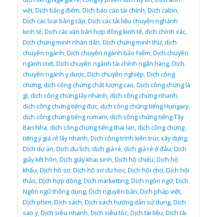
việt
,
Dịch bảng điểm
,
Dịch báo cáo tài chính
,
Dịch cabin
,
Dịch các loại bằng cấp
,
Dịch các tài liệu chuyên nghành
kinh tế
,
Dịch các văn bản hợp đồng kinh tế
,
dịch chính xác
,
Dịch chứng minh nhân dân
,
Dịch chứng minh thư
,
dịch
chuyên ngành
,
Dịch chuyên ngành bảo hiểm
,
Dịch chuyên
ngành cntt
,
Dịch chuyên ngành tài chính ngân hàng
,
Dịch
chuyên ngành y dược
,
Dịch chuyên nghiệp
,
Dịch công
chứng
,
dịch công chứng chất lượng cao
,
Dịch công chứng là
gì
,
dịch công chứng lấy nhanh
,
dịch công chứng nhanh
,
dịch công chứng tiếng đức
,
dịch công chứng tiếng Hungary
,
dịch công chứng tiếng rumani
,
dịch công chứng tiếng Tây
Ban Nha
,
dịch công chứng tiếng thái lan
,
dịch công chứng
tiếng ý giá rẻ lấy nhanh
,
Dịch công trình kiến trúc xây dựng
,
Dịch dự án
,
Dịch du lịch
,
dịch giá rẻ
,
dịch giá rẻ ở đâu
,
Dịch
giấy kết hôn
,
Dịch giấy khai sinh
,
Dịch hộ chiếu
,
Dịch hộ
khẩu
,
Dịch hồ sơ
,
Dịch hồ sơ du học
,
Dịch hội chợ
,
Dịch hội
thảo
,
Dịch hợp đồng
,
Dịch marketting
,
Dịch ngôn ngữ
,
Dịch
Ngôn ngữ thông dụng
,
Dịch nguyên bản
,
Dịch pháp việt
,
Dịch phim
,
Dịch sách
,
Dịch sách hướng dẫn sử dụng
,
Dịch
sao y
,
Dịch siêu nhanh
,
Dịch siêu tốc
,
Dịch tài liệu
,
Dịch tài