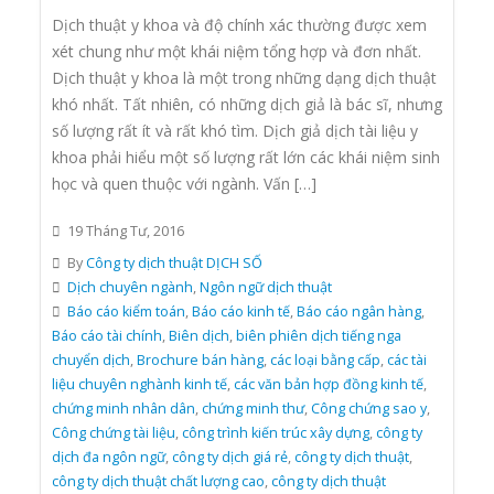
Dịch thuật y khoa và độ chính xác thường được xem
xét chung như một khái niệm tổng hợp và đơn nhất.
Dịch thuật y khoa là một trong những dạng dịch thuật
khó nhất. Tất nhiên, có những dịch giả là bác sĩ, nhưng
số lượng rất ít và rất khó tìm. Dịch giả dịch tài liệu y
khoa phải hiểu một số lượng rất lớn các khái niệm sinh
học và quen thuộc với ngành. Vấn […]
19 Tháng Tư, 2016
By
Công ty dịch thuật DỊCH SỐ
Dịch chuyên ngành
,
Ngôn ngữ dịch thuật
Báo cáo kiểm toán
,
Báo cáo kinh tế
,
Báo cáo ngân hàng
,
Báo cáo tài chính
,
Biên dịch
,
biên phiên dịch tiếng nga
chuyển dịch
,
Brochure bán hàng
,
các loại bằng cấp
,
các tài
liệu chuyên nghành kinh tế
,
các văn bản hợp đồng kinh tế
,
chứng minh nhân dân
,
chứng minh thư
,
Công chứng sao y
,
Công chứng tài liệu
,
công trình kiến trúc xây dựng
,
công ty
dịch đa ngôn ngữ
,
công ty dịch giá rẻ
,
công ty dịch thuật
,
công ty dịch thuật chất lượng cao
,
công ty dịch thuật