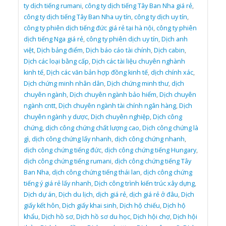
ty dịch tiếng rumani
,
công ty dịch tiếng Tây Ban Nha giá rẻ
,
công ty dịch tiếng Tây Ban Nha uy tín
,
công ty dịch uy tín
,
công ty phiên dịch tiếng đức giá rẻ tại hà nội
,
công ty phiên
dịch tiếng Nga giá rẻ
,
công ty phiên dịch uy tín
,
Dịch anh
việt
,
Dịch bảng điểm
,
Dịch báo cáo tài chính
,
Dịch cabin
,
Dịch các loại bằng cấp
,
Dịch các tài liệu chuyên nghành
kinh tế
,
Dịch các văn bản hợp đồng kinh tế
,
dịch chính xác
,
Dịch chứng minh nhân dân
,
Dịch chứng minh thư
,
dịch
chuyên ngành
,
Dịch chuyên ngành bảo hiểm
,
Dịch chuyên
ngành cntt
,
Dịch chuyên ngành tài chính ngân hàng
,
Dịch
chuyên ngành y dược
,
Dịch chuyên nghiệp
,
Dịch công
chứng
,
dịch công chứng chất lượng cao
,
Dịch công chứng là
gì
,
dịch công chứng lấy nhanh
,
dịch công chứng nhanh
,
dịch công chứng tiếng đức
,
dịch công chứng tiếng Hungary
,
dịch công chứng tiếng rumani
,
dịch công chứng tiếng Tây
Ban Nha
,
dịch công chứng tiếng thái lan
,
dịch công chứng
tiếng ý giá rẻ lấy nhanh
,
Dịch công trình kiến trúc xây dựng
,
Dịch dự án
,
Dịch du lịch
,
dịch giá rẻ
,
dịch giá rẻ ở đâu
,
Dịch
giấy kết hôn
,
Dịch giấy khai sinh
,
Dịch hộ chiếu
,
Dịch hộ
khẩu
,
Dịch hồ sơ
,
Dịch hồ sơ du học
,
Dịch hội chợ
,
Dịch hội