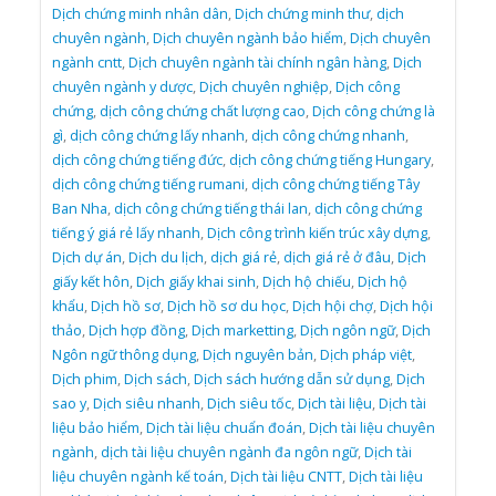
Dịch chứng minh nhân dân
,
Dịch chứng minh thư
,
dịch
chuyên ngành
,
Dịch chuyên ngành bảo hiểm
,
Dịch chuyên
ngành cntt
,
Dịch chuyên ngành tài chính ngân hàng
,
Dịch
chuyên ngành y dược
,
Dịch chuyên nghiệp
,
Dịch công
chứng
,
dịch công chứng chất lượng cao
,
Dịch công chứng là
gì
,
dịch công chứng lấy nhanh
,
dịch công chứng nhanh
,
dịch công chứng tiếng đức
,
dịch công chứng tiếng Hungary
,
dịch công chứng tiếng rumani
,
dịch công chứng tiếng Tây
Ban Nha
,
dịch công chứng tiếng thái lan
,
dịch công chứng
tiếng ý giá rẻ lấy nhanh
,
Dịch công trình kiến trúc xây dựng
,
Dịch dự án
,
Dịch du lịch
,
dịch giá rẻ
,
dịch giá rẻ ở đâu
,
Dịch
giấy kết hôn
,
Dịch giấy khai sinh
,
Dịch hộ chiếu
,
Dịch hộ
khẩu
,
Dịch hồ sơ
,
Dịch hồ sơ du học
,
Dịch hội chợ
,
Dịch hội
thảo
,
Dịch hợp đồng
,
Dịch marketting
,
Dịch ngôn ngữ
,
Dịch
Ngôn ngữ thông dụng
,
Dịch nguyên bản
,
Dịch pháp việt
,
Dịch phim
,
Dịch sách
,
Dịch sách hướng dẫn sử dụng
,
Dịch
sao y
,
Dịch siêu nhanh
,
Dịch siêu tốc
,
Dịch tài liệu
,
Dịch tài
liệu bảo hiểm
,
Dịch tài liệu chuẩn đoán
,
Dịch tài liệu chuyên
ngành
,
dịch tài liệu chuyên ngành đa ngôn ngữ
,
Dịch tài
liệu chuyên ngành kế toán
,
Dịch tài liệu CNTT
,
Dịch tài liệu