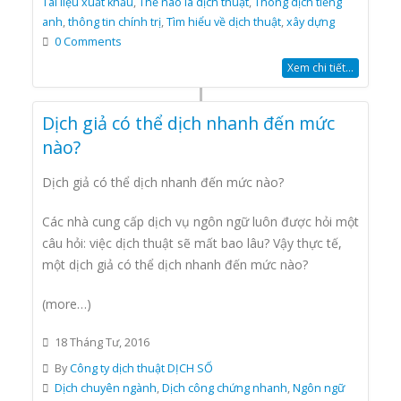
Tài liệu xuất khẩu
,
Thế nào là dịch thuật
,
Thông dịch tiếng
anh
,
thông tin chính trị
,
Tìm hiểu về dịch thuật
,
xây dựng
0 Comments
Xem chi tiết...
Dịch giả có thể dịch nhanh đến mức
nào?
Dịch giả có thể dịch nhanh đến mức nào?
Các nhà cung cấp dịch vụ ngôn ngữ luôn được hỏi một
câu hỏi: việc dịch thuật sẽ mất bao lâu? Vậy thực tế,
một dịch giả có thể dịch nhanh đến mức nào?
(more…)
18 Tháng Tư, 2016
By
Công ty dịch thuật DỊCH SỐ
Dịch chuyên ngành
,
Dịch công chứng nhanh
,
Ngôn ngữ