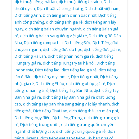
dịch thuật tiếng thái lan
,
dịch thuật tiếng Ukraina
,
Dịch
thuật uy tín
,
Dịch thuật và công chứng
,
Dịch thuật việt nam
,
Dịch tiếng Anh
,
Dịch tiếng anh chính xác nhất
,
Dịch tiếng
anh công chứng
,
dịch tiếng anh giá rẻ
,
dịch tiếng anh lấy
ngay
,
dịch tiếng balan chuyên ngành
,
dịch tiếng Balan giá
rẻ
,
dịch tiếng balan sang tiếng việt giá rẻ
,
Dịch tiếng Bồ Đào
Nha
,
Dịch tiếng campuchia
,
Dịch tiếng Đức
,
Dịch Tiếng đức
chuyên ngành
,
dịch tiếng đức du học
,
dịch tiếng đức giá rẻ
,
Dịch tiếng Hà Lan
,
dịch tiếng hán nôm giá rẻ
,
dịch tiếng
Hungary giá rẻ
,
dịch tiếng Hungary tại hà nội
,
Dịch tiếng
Indonesia
,
Dịch tiếng lào
,
dịch tiếng lào giá rẻ
,
dịch tiếng
lào ở đâu
,
dịch tiếng myanmar
,
Dịch tiếng nhật
,
Dịch tiếng
nhật giá rẻ
,
Dịch tiếng Pháp
,
dịch tiếng pháp giá rẻ
,
Dịch
tiếng rumani giá rẻ
,
Dịch tiếng Tây Ban Nha
,
dịch tiếng Tây
Ban Nha giá rẻ
,
dịch tiếng Tây Ban Nha giá rẻ chất lượng
cao
,
dịch tiếng Tây ban nha sang tiếng việt lấy nhanh
,
dịch
tiếng thái
,
Dịch tiếng Thái Lan
,
dịch tiếng thái lan miễn phí
,
Dịch tiếng thụy điển
,
Dịch tiếng Trung
,
dịch tiếng trung giá
rẻ
,
Dịch tiếng trung quốc
,
dịch tiếng trung quốc chuyên
ngành chất lượng cao
,
dịch tiếng trung quốc giá rẻ
,
dịch
tiếng Ukraina
,
dịch tiếng việt sang tiếng Tây ban nha có