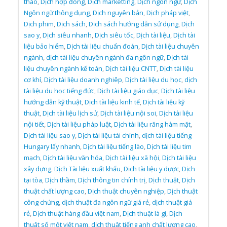
thảo
,
Dịch hợp đồng
,
Dịch marketting
,
Dịch ngôn ngữ
,
Dịch
Ngôn ngữ thông dụng
,
Dịch nguyên bản
,
Dịch pháp việt
,
Dịch phim
,
Dịch sách
,
Dịch sách hướng dẫn sử dụng
,
Dịch
sao y
,
Dịch siêu nhanh
,
Dịch siêu tốc
,
Dịch tài liệu
,
Dịch tài
liệu bảo hiểm
,
Dịch tài liệu chuẩn đoán
,
Dịch tài liệu chuyên
ngành
,
dịch tài liệu chuyên ngành đa ngôn ngữ
,
Dịch tài
liệu chuyên ngành kế toán
,
Dịch tài liệu CNTT
,
Dịch tài liệu
cơ khí
,
Dịch tài liệu doanh nghiêp
,
Dịch tài liệu du học
,
dịch
tài liệu du học tiếng đức
,
Dịch tài liệu giáo dục
,
Dịch tài liệu
hướng dẫn kỹ thuật
,
Dịch tài liệu kinh tế
,
Dịch tài liệu kỹ
thuật
,
Dịch tài liệu lịch sử
,
Dịch tài liệu nội soi
,
Dịch tài liệu
nội tiết
,
Dịch tài liệu pháp luật
,
Dịch tài liệu răng hàm mặt
,
Dịch tài liệu sao y
,
Dịch tài liệu tài chính
,
dịch tài liệu tiếng
Hungary lấy nhanh
,
Dịch tài liệu tiếng lào
,
Dịch tài liệu tim
mạch
,
Dịch tài liệu văn hóa
,
Dịch tài liệu xã hội
,
Dịch tài liệu
xây dựng
,
Dịch Tài liệu xuất khẩu
,
Dịch tài liệu y dược
,
Dịch
tại tòa
,
Dịch thầm
,
Dịch thông tin chính trị
,
Dịch thuật
,
Dịch
thuật chất lượng cao
,
Dịch thuật chuyên nghiệp
,
Dịch thuật
công chứng
,
dịch thuật đa ngôn ngữ giá rẻ
,
dịch thuật giá
rẻ
,
Dịch thuật hàng đầu việt nam
,
Dịch thuật là gì
,
Dịch
thuật số một việt nam
,
dịch thuật tiếng anh chất lượng cao
,