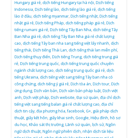
Hungary giá rẻ
,
dịch tiếng Hungary tại hà nội
,
Dịch tiếng
Indonesia
,
Dịch tiếng lào
,
dịch tiếng lào giá rẻ
,
dịch tiếng
lào ở đâu
,
dịch tiếng myanmar
,
Dịch tiếng nhật
,
Dịch tiếng
nhật giá rẻ
,
Dịch tiếng Pháp
,
dịch tiếng pháp giá rẻ
,
Dịch
tiếng rumani giá rẻ
,
Dịch tiếng Tây Ban Nha
,
dịch tiếng Tây
Ban Nha giá rẻ
,
dịch tiếng Tây Ban Nha giá rẻ chất lượng
cao
,
dịch tiếng Tây ban nha sang tiếng việt lấy nhanh
,
dịch
tiếng thái
,
Dịch tiếng Thái Lan
,
dịch tiếng thái lan miễn phí
,
Dịch tiếng thụy điển
,
Dịch tiếng Trung
,
dịch tiếng trung giá
rẻ
,
Dịch tiếng trung quốc
,
dịch tiếng trung quốc chuyên
ngành chất lượng cao
,
dịch tiếng trung quốc giá rẻ
,
dịch
tiếng Ukraina
,
dịch tiếng việt sang tiếng Tây ban nha có
công chứng
,
dịch tiếng ý giá rẻ
,
Dịch tòa án
,
Dịch tour
,
Dịch
ứng dụng
,
Dịch văn bản
,
Dịch văn bản pháp luật
,
Dịch việt
anh
,
Dịch việt pháp
,
Dịch website
,
Đại sứ quán
,
địa chỉ dịch
tiếng việt sang tiếng balan giá rẻ chất lượng cao
,
địa chỉ
dịch tin cậy
,
địa phương hóa
,
facebook
,
G+
,
giải pháp dịch
thuật
,
giấy kết hôn
,
giấy khai sinh
,
Google
,
Hiệu đính
,
hồ sơ
du học
,
Khảo sát thị trường
,
Lãnh sứ quán
,
lịch sử
,
Ngôn
ngữ dịch thuật
,
Ngôn ngữ phiên dịch
,
nhận dịch tài liệu