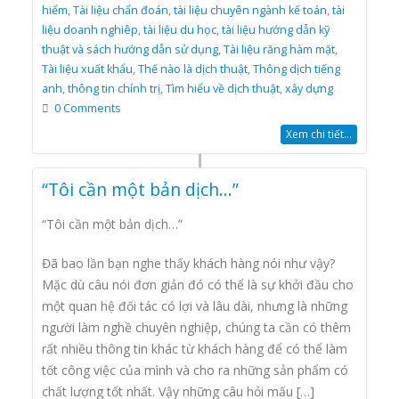
hiểm
,
Tài liệu chẩn đoán
,
tài liệu chuyên ngành kế toán
,
tài
liệu doanh nghiêp
,
tài liệu du học
,
tài liệu hướng dẫn kỹ
thuật và sách hướng dẫn sử dụng
,
Tài liệu răng hàm mặt
,
Tài liệu xuất khẩu
,
Thế nào là dịch thuật
,
Thông dịch tiếng
anh
,
thông tin chính trị
,
Tìm hiểu về dịch thuật
,
xây dựng
0 Comments
Xem chi tiết...
“Tôi cần một bản dịch…”
“Tôi cần một bản dịch…”
Đã bao lần bạn nghe thấy khách hàng nói như vậy?
Mặc dù câu nói đơn giản đó có thể là sự khởi đầu cho
một quan hệ đối tác có lợi và lâu dài, nhưng là những
người làm nghề chuyên nghiệp, chúng ta cần có thêm
rất nhiều thông tin khác từ khách hàng để có thể làm
tốt công việc của mình và cho ra những sản phẩm có
chất lượng tốt nhất. Vậy những câu hỏi mấu […]