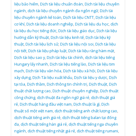
liệu bảo hiểm
,
Dịch tài liệu chuẩn đoán
,
Dịch tài liệu chuyên
ngành
,
dịch tài liệu chuyên ngành đa ngôn ngữ
,
Dịch tài
liệu chuyên ngành kế toán
,
Dịch tài liệu CNTT
,
Dịch tài liệu
cơ khí
,
Dịch tài liệu doanh nghiêp
,
Dịch tài liệu du học
,
dịch
tài liệu du học tiếng đức
,
Dịch tài liệu giáo dục
,
Dịch tài liệu
hướng dẫn kỹ thuật
,
Dịch tài liệu kinh tế
,
Dịch tài liệu kỹ
thuật
,
Dịch tài liệu lịch sử
,
Dịch tài liệu nội soi
,
Dịch tài liệu
nội tiết
,
Dịch tài liệu pháp luật
,
Dịch tài liệu răng hàm mặt
,
Dịch tài liệu sao y
,
Dịch tài liệu tài chính
,
dịch tài liệu tiếng
Hungary lấy nhanh
,
Dịch tài liệu tiếng lào
,
Dịch tài liệu tim
mạch
,
Dịch tài liệu văn hóa
,
Dịch tài liệu xã hội
,
Dịch tài liệu
xây dựng
,
Dịch Tài liệu xuất khẩu
,
Dịch tài liệu y dược
,
Dịch
tại tòa
,
Dịch thầm
,
Dịch thông tin chính trị
,
Dịch thuật
,
Dịch
thuật chất lượng cao
,
Dịch thuật chuyên nghiệp
,
Dịch thuật
công chứng
,
dịch thuật đa ngôn ngữ giá rẻ
,
dịch thuật giá
rẻ
,
Dịch thuật hàng đầu việt nam
,
Dịch thuật là gì
,
Dịch
thuật số một việt nam
,
dịch thuật tiếng anh chất lượng cao
,
dịch thuật tiếng anh giá rẻ
,
dịch thuật tiếng balan tại đống
đa
,
dịch thuật tiếng hàn giá rẻ
,
dịch thuật tiếng nga chuyên
ngành
,
dịch thuật tiếng nhật giá rẻ
,
dịch thuật tiếng rumani
,