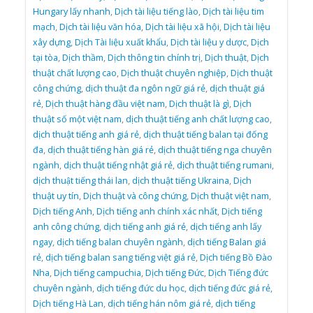
Hungary lấy nhanh
,
Dịch tài liệu tiếng lào
,
Dịch tài liệu tim
mạch
,
Dịch tài liệu văn hóa
,
Dịch tài liệu xã hội
,
Dịch tài liệu
xây dựng
,
Dịch Tài liệu xuất khẩu
,
Dịch tài liệu y dược
,
Dịch
tại tòa
,
Dịch thầm
,
Dịch thông tin chính trị
,
Dịch thuật
,
Dịch
thuật chất lượng cao
,
Dịch thuật chuyên nghiệp
,
Dịch thuật
công chứng
,
dịch thuật đa ngôn ngữ giá rẻ
,
dịch thuật giá
rẻ
,
Dịch thuật hàng đầu việt nam
,
Dịch thuật là gì
,
Dịch
thuật số một việt nam
,
dịch thuật tiếng anh chất lượng cao
,
dịch thuật tiếng anh giá rẻ
,
dịch thuật tiếng balan tại đống
đa
,
dịch thuật tiếng hàn giá rẻ
,
dịch thuật tiếng nga chuyên
ngành
,
dịch thuật tiếng nhật giá rẻ
,
dịch thuật tiếng rumani
,
dịch thuật tiếng thái lan
,
dịch thuật tiếng Ukraina
,
Dịch
thuật uy tín
,
Dịch thuật và công chứng
,
Dịch thuật việt nam
,
Dịch tiếng Anh
,
Dịch tiếng anh chính xác nhất
,
Dịch tiếng
anh công chứng
,
dịch tiếng anh giá rẻ
,
dịch tiếng anh lấy
ngay
,
dịch tiếng balan chuyên ngành
,
dịch tiếng Balan giá
rẻ
,
dịch tiếng balan sang tiếng việt giá rẻ
,
Dịch tiếng Bồ Đào
Nha
,
Dịch tiếng campuchia
,
Dịch tiếng Đức
,
Dịch Tiếng đức
chuyên ngành
,
dịch tiếng đức du học
,
dịch tiếng đức giá rẻ
,
Dịch tiếng Hà Lan
,
dịch tiếng hán nôm giá rẻ
,
dịch tiếng