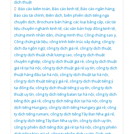
dịch thuật
Báo cáo kiểm toán
,
Báo cáo kinh tế
,
Báo cáo ngân hàng
,
Báo cáo tài chính
,
Biên dịch
,
biên phiên dịch tiếng nga
chuyển dịch
,
Brochure bán hàng
,
các loại bằng cấp
,
các tài
liệu chuyên nghành kinh tế
,
các văn bản hợp đồng kinh tế
,
chứng minh nhân dân
,
chứng minh thư
,
Công chứng sao y
,
Công chứng tài liệu
,
công trình kiến trúc xây dựng
,
công ty
dịch đa ngôn ngữ
,
công ty dịch giá rẻ
,
công ty dịch thuật
,
công ty dịch thuật chất lượng cao
,
công ty dịch thuật
chuyên nghiệp
,
công ty dịch thuật giá rẻ
,
công ty dịch thuật
giá rẻ tại hà nội
,
công ty dịch thuật giá rẻ uy tín
,
công ty dịch
thuật hàng đầu tại hà nội
,
công ty dịch thuật tại hà nội
,
công ty dịch thuật tiếng ý giá rẻ
,
công ty dịch thuật tiếng ý
tại đống đa
,
công ty dịch thuật tiếng ý uy tín
,
công ty dịch
thuật uy tín
,
công ty dịch tiếng balan tại hà nội
,
công ty dịch
tiếng đức giá rẻ
,
công ty dịch tiếng đức tại hà nội
,
công ty
dịch tiếng Hungary
,
công ty dịch tiếng Hungary giá rẻ
,
công
ty dịch tiếng rumani
,
công ty dịch tiếng Tây Ban Nha giá rẻ
,
công ty dịch tiếng Tây Ban Nha uy tín
,
công ty dịch uy tín
,
công ty phiên dịch tiếng đức giá rẻ tại hà nội
,
công ty phiên
dịch tiếng Nga giá rẻ
,
công ty phiên dịch uy tín
,
Dịch anh