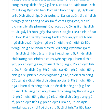
công chứng
,
dịch tiếng ý giá rẻ
,
Dịch tòa án
,
Dịch tour
,
Dịch
ứng dụng
,
Dịch văn bản
,
Dịch văn bản pháp luật
,
Dịch việt
anh
,
Dịch việt pháp
,
Dịch website
,
Đại sứ quán
,
địa chỉ dịch
tiếng việt sang tiếng balan giá rẻ chất lượng cao
,
địa chỉ
dịch tin cậy
,
địa phương hóa
,
facebook
,
G+
,
giải pháp dịch
thuật
,
giấy kết hôn
,
giấy khai sinh
,
Google
,
Hiệu đính
,
hồ sơ
du học
,
Khảo sát thị trường
,
Lãnh sứ quán
,
lịch sử
,
Ngôn
ngữ dịch thuật
,
Ngôn ngữ phiên dịch
,
nhận dịch tài liệu
tiếng Hàn giá rẻ
,
nhận dịch tài liệu tiếng Myanmar giá rẻ
,
nhận dịch tài liệu tiếng nhật giá rẻ
,
pháp luật
,
Phiên dịch
chất lượng cao
,
Phiên dịch chuyên nghiệp
,
Phiên dịch du
lịch
,
phiên dịch giá rẻ
,
phiên dịch hội nghị
,
Phiên dịch hội
thảo
,
Phiên dịch là gì
,
Phiên dịch sự kiện
,
phiên dịch tiếng
anh giá rẻ
,
phiên dịch tiếng balan giá rẻ
,
phiên dịch tiếng
đức tại hà nội
,
phiên dịch tiếng lào giá rẻ
,
Phiên dịch tiếng
nga
,
Phiên dịch tiếng nhật
,
phiên dịch tiếng nhật giá rẻ
,
phiên dịch tiếng rumani
,
phiên dịch tiếng Tây Ban Nha giá
rẻ
,
phiên dịch tiếng thái giá rẻ
,
phiên dịch tiếng trung giá
rẻ
,
phiên dịch tiếng ý
,
phiên dịch Ukraina
,
Phiên dịch
workshop
,
suy nghĩ về dịch thuật
,
tài chính
,
Tài liệu bảo