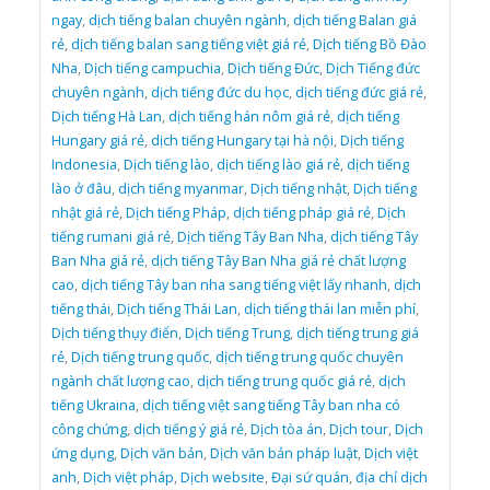
ngay
,
dịch tiếng balan chuyên ngành
,
dịch tiếng Balan giá
rẻ
,
dịch tiếng balan sang tiếng việt giá rẻ
,
Dịch tiếng Bồ Đào
Nha
,
Dịch tiếng campuchia
,
Dịch tiếng Đức
,
Dịch Tiếng đức
chuyên ngành
,
dịch tiếng đức du học
,
dịch tiếng đức giá rẻ
,
Dịch tiếng Hà Lan
,
dịch tiếng hán nôm giá rẻ
,
dịch tiếng
Hungary giá rẻ
,
dịch tiếng Hungary tại hà nội
,
Dịch tiếng
Indonesia
,
Dịch tiếng lào
,
dịch tiếng lào giá rẻ
,
dịch tiếng
lào ở đâu
,
dịch tiếng myanmar
,
Dịch tiếng nhật
,
Dịch tiếng
nhật giá rẻ
,
Dịch tiếng Pháp
,
dịch tiếng pháp giá rẻ
,
Dịch
tiếng rumani giá rẻ
,
Dịch tiếng Tây Ban Nha
,
dịch tiếng Tây
Ban Nha giá rẻ
,
dịch tiếng Tây Ban Nha giá rẻ chất lượng
cao
,
dịch tiếng Tây ban nha sang tiếng việt lấy nhanh
,
dịch
tiếng thái
,
Dịch tiếng Thái Lan
,
dịch tiếng thái lan miễn phí
,
Dịch tiếng thụy điển
,
Dịch tiếng Trung
,
dịch tiếng trung giá
rẻ
,
Dịch tiếng trung quốc
,
dịch tiếng trung quốc chuyên
ngành chất lượng cao
,
dịch tiếng trung quốc giá rẻ
,
dịch
tiếng Ukraina
,
dịch tiếng việt sang tiếng Tây ban nha có
công chứng
,
dịch tiếng ý giá rẻ
,
Dịch tòa án
,
Dịch tour
,
Dịch
ứng dụng
,
Dịch văn bản
,
Dịch văn bản pháp luật
,
Dịch việt
anh
,
Dịch việt pháp
,
Dịch website
,
Đại sứ quán
,
địa chỉ dịch