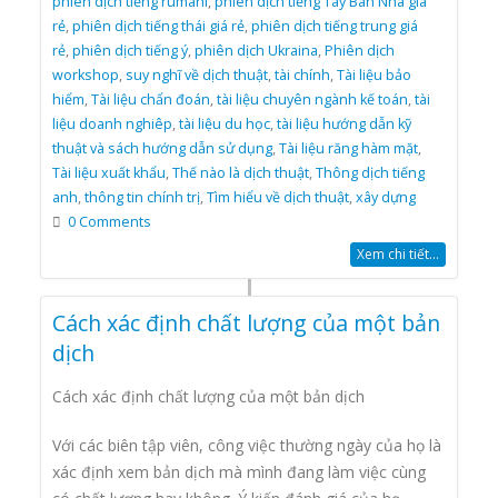
phiên dịch tiếng rumani
,
phiên dịch tiếng Tây Ban Nha giá
rẻ
,
phiên dịch tiếng thái giá rẻ
,
phiên dịch tiếng trung giá
rẻ
,
phiên dịch tiếng ý
,
phiên dịch Ukraina
,
Phiên dịch
workshop
,
suy nghĩ về dịch thuật
,
tài chính
,
Tài liệu bảo
hiểm
,
Tài liệu chẩn đoán
,
tài liệu chuyên ngành kế toán
,
tài
liệu doanh nghiêp
,
tài liệu du học
,
tài liệu hướng dẫn kỹ
thuật và sách hướng dẫn sử dụng
,
Tài liệu răng hàm mặt
,
Tài liệu xuất khẩu
,
Thế nào là dịch thuật
,
Thông dịch tiếng
anh
,
thông tin chính trị
,
Tìm hiểu về dịch thuật
,
xây dựng
0 Comments
Xem chi tiết...
Cách xác định chất lượng của một bản
dịch
Cách xác định chất lượng của một bản dịch
Với các biên tập viên, công việc thường ngày của họ là
xác định xem bản dịch mà mình đang làm việc cùng