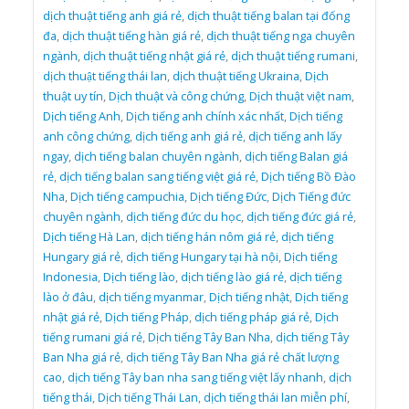
dịch thuật tiếng anh giá rẻ
,
dịch thuật tiếng balan tại đống
đa
,
dịch thuật tiếng hàn giá rẻ
,
dịch thuật tiếng nga chuyên
ngành
,
dịch thuật tiếng nhật giá rẻ
,
dịch thuật tiếng rumani
,
dịch thuật tiếng thái lan
,
dịch thuật tiếng Ukraina
,
Dịch
thuật uy tín
,
Dịch thuật và công chứng
,
Dịch thuật việt nam
,
Dịch tiếng Anh
,
Dịch tiếng anh chính xác nhất
,
Dịch tiếng
anh công chứng
,
dịch tiếng anh giá rẻ
,
dịch tiếng anh lấy
ngay
,
dịch tiếng balan chuyên ngành
,
dịch tiếng Balan giá
rẻ
,
dịch tiếng balan sang tiếng việt giá rẻ
,
Dịch tiếng Bồ Đào
Nha
,
Dịch tiếng campuchia
,
Dịch tiếng Đức
,
Dịch Tiếng đức
chuyên ngành
,
dịch tiếng đức du học
,
dịch tiếng đức giá rẻ
,
Dịch tiếng Hà Lan
,
dịch tiếng hán nôm giá rẻ
,
dịch tiếng
Hungary giá rẻ
,
dịch tiếng Hungary tại hà nội
,
Dịch tiếng
Indonesia
,
Dịch tiếng lào
,
dịch tiếng lào giá rẻ
,
dịch tiếng
lào ở đâu
,
dịch tiếng myanmar
,
Dịch tiếng nhật
,
Dịch tiếng
nhật giá rẻ
,
Dịch tiếng Pháp
,
dịch tiếng pháp giá rẻ
,
Dịch
tiếng rumani giá rẻ
,
Dịch tiếng Tây Ban Nha
,
dịch tiếng Tây
Ban Nha giá rẻ
,
dịch tiếng Tây Ban Nha giá rẻ chất lượng
cao
,
dịch tiếng Tây ban nha sang tiếng việt lấy nhanh
,
dịch
tiếng thái
,
Dịch tiếng Thái Lan
,
dịch tiếng thái lan miễn phí
,