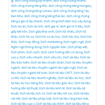
gì
,
dịch công chứng lấy nhanh
,
dịch công chứng nhanh
,
dịch công chứng tiếng đức
,
dịch công chứng tiếng Hungary
,
dịch công chứng tiếng rumani
,
dịch công chứng tiếng Tây
Ban Nha
,
dịch công chứng tiếng thái lan
,
dịch công chứng
tiếng ý giá rẻ lấy nhanh
,
Dịch công trình kiến trúc xây dựng
,
Dịch dự án
,
Dịch du lịch
,
dịch giá rẻ
,
dịch giá rẻ ở đâu
,
Dịch
giấy kết hôn
,
Dịch giấy khai sinh
,
Dịch hộ chiếu
,
Dịch hộ
khẩu
,
Dịch hồ sơ
,
Dịch hồ sơ du học
,
Dịch hội chợ
,
Dịch hội
thảo
,
Dịch hợp đồng
,
Dịch marketting
,
Dịch ngôn ngữ
,
Dịch
Ngôn ngữ thông dụng
,
Dịch nguyên bản
,
Dịch pháp việt
,
Dịch phim
,
Dịch sách
,
Dịch sách hướng dẫn sử dụng
,
Dịch
sao y
,
Dịch siêu nhanh
,
Dịch siêu tốc
,
Dịch tài liệu
,
Dịch tài
liệu bảo hiểm
,
Dịch tài liệu chuẩn đoán
,
Dịch tài liệu chuyên
ngành
,
dịch tài liệu chuyên ngành đa ngôn ngữ
,
Dịch tài
liệu chuyên ngành kế toán
,
Dịch tài liệu CNTT
,
Dịch tài liệu
cơ khí
,
Dịch tài liệu doanh nghiêp
,
Dịch tài liệu du học
,
dịch
tài liệu du học tiếng đức
,
Dịch tài liệu giáo dục
,
Dịch tài liệu
hướng dẫn kỹ thuật
,
Dịch tài liệu kinh tế
,
Dịch tài liệu kỹ
thuật
,
Dịch tài liệu lịch sử
,
Dịch tài liệu nội soi
,
Dịch tài liệu
nội tiết
,
Dịch tài liệu pháp luật
,
Dịch tài liệu răng hàm mặt
,
Dịch tài liệu sao y
,
Dịch tài liệu tài chính
,
dịch tài liệu tiếng