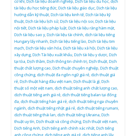
cơ khí
,
Dịch tài liệu doanh nghiêp
,
Dịch tài liệu du học
,
dịch
tài liệu du học tiếng đức
,
Dịch tài liệu giáo dục
,
Dịch tài liệu
hướng dẫn kỹ thuật
,
Dịch tài liệu kinh tế
,
Dịch tài liệu kỹ
thuật
,
Dịch tài liệu lịch sử
,
Dịch tài liệu nội soi
,
Dịch tài liệu
nội tiết
,
Dịch tài liệu pháp luật
,
Dịch tài liệu răng hàm mặt
,
Dịch tài liệu sao y
,
Dịch tài liệu tài chính
,
dịch tài liệu tiếng
Hungary lấy nhanh
,
Dịch tài liệu tiếng lào
,
Dịch tài liệu tim
mạch
,
Dịch tài liệu văn hóa
,
Dịch tài liệu xã hội
,
Dịch tài liệu
xây dựng
,
Dịch Tài liệu xuất khẩu
,
Dịch tài liệu y dược
,
Dịch
tại tòa
,
Dịch thầm
,
Dịch thông tin chính trị
,
Dịch thuật
,
Dịch
thuật chất lượng cao
,
Dịch thuật chuyên nghiệp
,
Dịch thuật
công chứng
,
dịch thuật đa ngôn ngữ giá rẻ
,
dịch thuật giá
rẻ
,
Dịch thuật hàng đầu việt nam
,
Dịch thuật là gì
,
Dịch
thuật số một việt nam
,
dịch thuật tiếng anh chất lượng cao
,
dịch thuật tiếng anh giá rẻ
,
dịch thuật tiếng balan tại đống
đa
,
dịch thuật tiếng hàn giá rẻ
,
dịch thuật tiếng nga chuyên
ngành
,
dịch thuật tiếng nhật giá rẻ
,
dịch thuật tiếng rumani
,
dịch thuật tiếng thái lan
,
dịch thuật tiếng Ukraina
,
Dịch
thuật uy tín
,
Dịch thuật và công chứng
,
Dịch thuật việt nam
,
Dịch tiếng Anh
,
Dịch tiếng anh chính xác nhất
,
Dịch tiếng
anh công chứng
,
dịch tiếng anh giá rẻ
,
dịch tiếng anh lấy