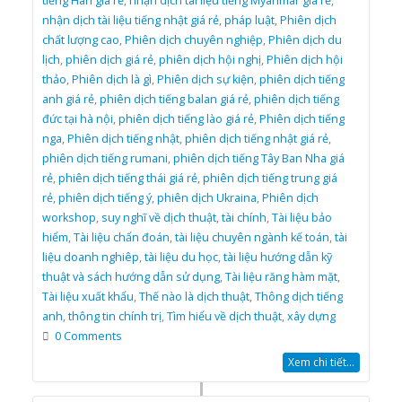
tiếng Hàn giá rẻ
,
nhận dịch tài liệu tiếng Myanmar giá rẻ
,
nhận dịch tài liệu tiếng nhật giá rẻ
,
pháp luật
,
Phiên dịch
chất lượng cao
,
Phiên dịch chuyên nghiệp
,
Phiên dịch du
lịch
,
phiên dịch giá rẻ
,
phiên dịch hội nghị
,
Phiên dịch hội
thảo
,
Phiên dịch là gì
,
Phiên dịch sự kiện
,
phiên dịch tiếng
anh giá rẻ
,
phiên dịch tiếng balan giá rẻ
,
phiên dịch tiếng
đức tại hà nội
,
phiên dịch tiếng lào giá rẻ
,
Phiên dịch tiếng
nga
,
Phiên dịch tiếng nhật
,
phiên dịch tiếng nhật giá rẻ
,
phiên dịch tiếng rumani
,
phiên dịch tiếng Tây Ban Nha giá
rẻ
,
phiên dịch tiếng thái giá rẻ
,
phiên dịch tiếng trung giá
rẻ
,
phiên dịch tiếng ý
,
phiên dịch Ukraina
,
Phiên dịch
workshop
,
suy nghĩ về dịch thuật
,
tài chính
,
Tài liệu bảo
hiểm
,
Tài liệu chẩn đoán
,
tài liệu chuyên ngành kế toán
,
tài
liệu doanh nghiêp
,
tài liệu du học
,
tài liệu hướng dẫn kỹ
thuật và sách hướng dẫn sử dụng
,
Tài liệu răng hàm mặt
,
Tài liệu xuất khẩu
,
Thế nào là dịch thuật
,
Thông dịch tiếng
anh
,
thông tin chính trị
,
Tìm hiểu về dịch thuật
,
xây dựng
0 Comments
Xem chi tiết...