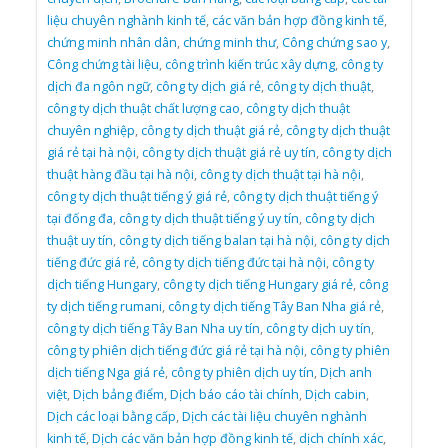
liệu chuyên nghành kinh tế
,
các văn bản hợp đồng kinh tế
,
chứng minh nhân dân
,
chứng minh thư
,
Công chứng sao y
,
Công chứng tài liệu
,
công trình kiến trúc xây dựng
,
công ty
dịch đa ngôn ngữ
,
công ty dịch giá rẻ
,
công ty dịch thuật
,
công ty dịch thuật chất lượng cao
,
công ty dịch thuật
chuyên nghiệp
,
công ty dịch thuật giá rẻ
,
công ty dịch thuật
giá rẻ tại hà nội
,
công ty dịch thuật giá rẻ uy tín
,
công ty dịch
thuật hàng đầu tại hà nội
,
công ty dịch thuật tại hà nội
,
công ty dịch thuật tiếng ý giá rẻ
,
công ty dịch thuật tiếng ý
tại đống đa
,
công ty dịch thuật tiếng ý uy tín
,
công ty dịch
thuật uy tín
,
công ty dịch tiếng balan tại hà nội
,
công ty dịch
tiếng đức giá rẻ
,
công ty dịch tiếng đức tại hà nội
,
công ty
dịch tiếng Hungary
,
công ty dịch tiếng Hungary giá rẻ
,
công
ty dịch tiếng rumani
,
công ty dịch tiếng Tây Ban Nha giá rẻ
,
công ty dịch tiếng Tây Ban Nha uy tín
,
công ty dịch uy tín
,
công ty phiên dịch tiếng đức giá rẻ tại hà nội
,
công ty phiên
dịch tiếng Nga giá rẻ
,
công ty phiên dịch uy tín
,
Dịch anh
việt
,
Dịch bảng điểm
,
Dịch báo cáo tài chính
,
Dịch cabin
,
Dịch các loại bằng cấp
,
Dịch các tài liệu chuyên nghành
kinh tế
,
Dịch các văn bản hợp đồng kinh tế
,
dịch chính xác
,