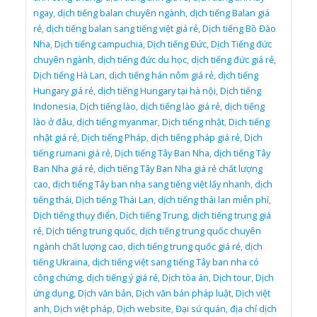
ngay
,
dịch tiếng balan chuyên ngành
,
dịch tiếng Balan giá
rẻ
,
dịch tiếng balan sang tiếng việt giá rẻ
,
Dịch tiếng Bồ Đào
Nha
,
Dịch tiếng campuchia
,
Dịch tiếng Đức
,
Dịch Tiếng đức
chuyên ngành
,
dịch tiếng đức du học
,
dịch tiếng đức giá rẻ
,
Dịch tiếng Hà Lan
,
dịch tiếng hán nôm giá rẻ
,
dịch tiếng
Hungary giá rẻ
,
dịch tiếng Hungary tại hà nội
,
Dịch tiếng
Indonesia
,
Dịch tiếng lào
,
dịch tiếng lào giá rẻ
,
dịch tiếng
lào ở đâu
,
dịch tiếng myanmar
,
Dịch tiếng nhật
,
Dịch tiếng
nhật giá rẻ
,
Dịch tiếng Pháp
,
dịch tiếng pháp giá rẻ
,
Dịch
tiếng rumani giá rẻ
,
Dịch tiếng Tây Ban Nha
,
dịch tiếng Tây
Ban Nha giá rẻ
,
dịch tiếng Tây Ban Nha giá rẻ chất lượng
cao
,
dịch tiếng Tây ban nha sang tiếng việt lấy nhanh
,
dịch
tiếng thái
,
Dịch tiếng Thái Lan
,
dịch tiếng thái lan miễn phí
,
Dịch tiếng thụy điển
,
Dịch tiếng Trung
,
dịch tiếng trung giá
rẻ
,
Dịch tiếng trung quốc
,
dịch tiếng trung quốc chuyên
ngành chất lượng cao
,
dịch tiếng trung quốc giá rẻ
,
dịch
tiếng Ukraina
,
dịch tiếng việt sang tiếng Tây ban nha có
công chứng
,
dịch tiếng ý giá rẻ
,
Dịch tòa án
,
Dịch tour
,
Dịch
ứng dụng
,
Dịch văn bản
,
Dịch văn bản pháp luật
,
Dịch việt
anh
,
Dịch việt pháp
,
Dịch website
,
Đại sứ quán
,
địa chỉ dịch