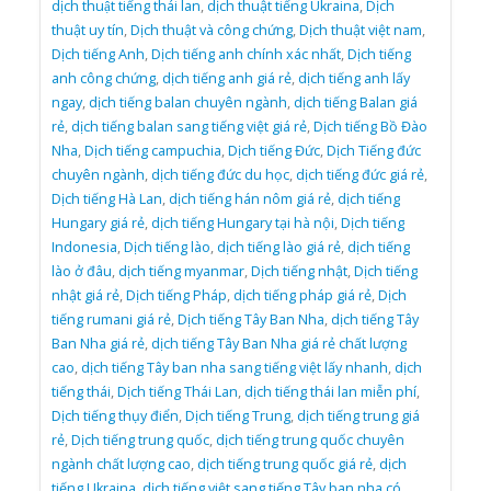
dịch thuật tiếng thái lan
,
dịch thuật tiếng Ukraina
,
Dịch
thuật uy tín
,
Dịch thuật và công chứng
,
Dịch thuật việt nam
,
Dịch tiếng Anh
,
Dịch tiếng anh chính xác nhất
,
Dịch tiếng
anh công chứng
,
dịch tiếng anh giá rẻ
,
dịch tiếng anh lấy
ngay
,
dịch tiếng balan chuyên ngành
,
dịch tiếng Balan giá
rẻ
,
dịch tiếng balan sang tiếng việt giá rẻ
,
Dịch tiếng Bồ Đào
Nha
,
Dịch tiếng campuchia
,
Dịch tiếng Đức
,
Dịch Tiếng đức
chuyên ngành
,
dịch tiếng đức du học
,
dịch tiếng đức giá rẻ
,
Dịch tiếng Hà Lan
,
dịch tiếng hán nôm giá rẻ
,
dịch tiếng
Hungary giá rẻ
,
dịch tiếng Hungary tại hà nội
,
Dịch tiếng
Indonesia
,
Dịch tiếng lào
,
dịch tiếng lào giá rẻ
,
dịch tiếng
lào ở đâu
,
dịch tiếng myanmar
,
Dịch tiếng nhật
,
Dịch tiếng
nhật giá rẻ
,
Dịch tiếng Pháp
,
dịch tiếng pháp giá rẻ
,
Dịch
tiếng rumani giá rẻ
,
Dịch tiếng Tây Ban Nha
,
dịch tiếng Tây
Ban Nha giá rẻ
,
dịch tiếng Tây Ban Nha giá rẻ chất lượng
cao
,
dịch tiếng Tây ban nha sang tiếng việt lấy nhanh
,
dịch
tiếng thái
,
Dịch tiếng Thái Lan
,
dịch tiếng thái lan miễn phí
,
Dịch tiếng thụy điển
,
Dịch tiếng Trung
,
dịch tiếng trung giá
rẻ
,
Dịch tiếng trung quốc
,
dịch tiếng trung quốc chuyên
ngành chất lượng cao
,
dịch tiếng trung quốc giá rẻ
,
dịch
tiếng Ukraina
,
dịch tiếng việt sang tiếng Tây ban nha có