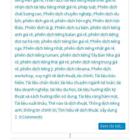
tiếng Hàn giá rẻ
,
nhận dịch tài liệu tiếng Myanmar giá rẻ
,
nhận dịch tài liệu tiếng nhật giá rẻ
,
pháp luật
,
Phiên dịch
chất lượng cao
,
Phiên dịch chuyên nghiệp
,
Phiên dịch du
lịch
,
phiên dịch giá rẻ
,
phiên dịch hội nghị
,
Phiên dịch hội
thảo
,
Phiên dịch là gì
,
Phiên dịch sự kiện
,
phiên dịch tiếng
anh giá rẻ
,
phiên dịch tiếng balan giá rẻ
,
phiên dịch tiếng
đức tại hà nội
,
phiên dịch tiếng lào giá rẻ
,
Phiên dịch tiếng
nga
,
Phiên dịch tiếng nhật
,
phiên dịch tiếng nhật giá rẻ
,
phiên dịch tiếng rumani
,
phiên dịch tiếng Tây Ban Nha giá
rẻ
,
phiên dịch tiếng thái giá rẻ
,
phiên dịch tiếng trung giá
rẻ
,
phiên dịch tiếng ý
,
phiên dịch Ukraina
,
Phiên dịch
workshop
,
suy nghĩ về dịch thuật
,
tài chính
,
Tài liệu bảo
hiểm
,
Tài liệu chẩn đoán
,
tài liệu chuyên ngành kế toán
,
tài
liệu doanh nghiêp
,
tài liệu du học
,
tài liệu hướng dẫn kỹ
thuật và sách hướng dẫn sử dụng
,
Tài liệu răng hàm mặt
,
Tài liệu xuất khẩu
,
Thế nào là dịch thuật
,
Thông dịch tiếng
anh
,
thông tin chính trị
,
Tìm hiểu về dịch thuật
,
xây dựng
0 Comments
Xem chi tiết...