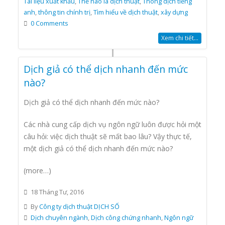
Tài liệu xuất khẩu
,
Thế nào là dịch thuật
,
Thông dịch tiếng
anh
,
thông tin chính trị
,
Tìm hiểu về dịch thuật
,
xây dựng
0 Comments
Xem chi tiết...
Dịch giả có thể dịch nhanh đến mức
nào?
Dịch giả có thể dịch nhanh đến mức nào?
Các nhà cung cấp dịch vụ ngôn ngữ luôn được hỏi một
câu hỏi: việc dịch thuật sẽ mất bao lâu? Vậy thực tế,
một dịch giả có thể dịch nhanh đến mức nào?
(more…)
18 Tháng Tư, 2016
By
Công ty dịch thuật DỊCH SỐ
Dịch chuyên ngành
,
Dịch công chứng nhanh
,
Ngôn ngữ