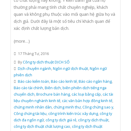
có chất lượng hay không. Ý kiến đánh giá của họ
thường phải mang tính chất chuyên nghiệp, khách
quan và không phụ thuộc vào mối quan hệ giữa họ và
dịch giả. Dưới đây là một số tiêu chí khách quan để
xác định chất lượng bản dịch.
(more…)
17 Tháng Tư, 2016
By
Công ty dịch thuật DỊCH SỐ
Dịch chuyên ngành
,
Ngôn ngữ dịch thuật
,
Ngôn ngữ
phiên dịch
Báo cáo kiểm toán
,
Báo cáo kinh tế
,
Báo cáo ngân hàng
,
Báo cáo tài chính
,
Biên dịch
,
biên phiên dịch tiếng nga
chuyển dịch
,
Brochure bán hàng
,
các loại bằng cấp
,
các tài
liệu chuyên nghành kinh tế
,
các văn bản hợp đồng kinh tế
,
chứng minh nhân dân
,
chứng minh thư
,
Công chứng sao y
,
Công chứng tài liệu
,
công trình kiến trúc xây dựng
,
công ty
dịch đa ngôn ngữ
,
công ty dịch giá rẻ
,
công ty dịch thuật
,
công ty dịch thuật chất lượng cao
,
công ty dịch thuật