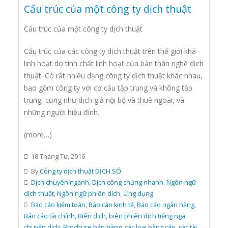
Cấu trúc của một công ty dịch thuật
Cấu trúc của một công ty dịch thuật
Cấu trúc của các công ty dịch thuật trên thế giới khá
linh hoạt do tính chất linh hoạt của bản thân nghề dịch
thuật. Có rất nhiều dạng công ty dịch thuật khác nhau,
bao gồm công ty với cơ cấu tập trung và không tập
trung, cũng như dịch giả nội bộ và thuê ngoài, và
những người hiệu đính.
(more…)
18 Tháng Tư, 2016
By
Công ty dịch thuật DỊCH SỐ
Dịch chuyên ngành
,
Dịch công chứng nhanh
,
Ngôn ngữ
dịch thuật
,
Ngôn ngữ phiên dịch
,
Ứng dụng
Báo cáo kiểm toán
,
Báo cáo kinh tế
,
Báo cáo ngân hàng
,
Báo cáo tài chính
,
Biên dịch
,
biên phiên dịch tiếng nga
chuyển dịch
,
Brochure bán hàng
,
các loại bằng cấp
,
các tài