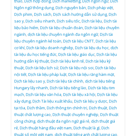
thảo
,
Dịch hợp đồng
,
Dịch marketting
,
Dịch ngôn ngữ
,
Dịch
Ngôn ngữ thông dụng
,
Dịch nguyên bản
,
Dịch pháp việt
,
Dịch phim
,
Dịch sách
,
Dịch sách hướng dẫn sử dụng
,
Dịch
sao y
,
Dịch siêu nhanh
,
Dịch siêu tốc
,
Dịch tài liệu
,
Dịch tài
liệu bảo hiểm
,
Dịch tài liệu chuẩn đoán
,
Dịch tài liệu chuyên
ngành
,
dịch tài liệu chuyên ngành đa ngôn ngữ
,
Dịch tài
liệu chuyên ngành kế toán
,
Dịch tài liệu CNTT
,
Dịch tài liệu
cơ khí
,
Dịch tài liệu doanh nghiêp
,
Dịch tài liệu du học
,
dịch
tài liệu du học tiếng đức
,
Dịch tài liệu giáo dục
,
Dịch tài liệu
hướng dẫn kỹ thuật
,
Dịch tài liệu kinh tế
,
Dịch tài liệu kỹ
thuật
,
Dịch tài liệu lịch sử
,
Dịch tài liệu nội soi
,
Dịch tài liệu
nội tiết
,
Dịch tài liệu pháp luật
,
Dịch tài liệu răng hàm mặt
,
Dịch tài liệu sao y
,
Dịch tài liệu tài chính
,
dịch tài liệu tiếng
Hungary lấy nhanh
,
Dịch tài liệu tiếng lào
,
Dịch tài liệu tim
mạch
,
Dịch tài liệu văn hóa
,
Dịch tài liệu xã hội
,
Dịch tài liệu
xây dựng
,
Dịch Tài liệu xuất khẩu
,
Dịch tài liệu y dược
,
Dịch
tại tòa
,
Dịch thầm
,
Dịch thông tin chính trị
,
Dịch thuật
,
Dịch
thuật chất lượng cao
,
Dịch thuật chuyên nghiệp
,
Dịch thuật
công chứng
,
dịch thuật đa ngôn ngữ giá rẻ
,
dịch thuật giá
rẻ
,
Dịch thuật hàng đầu việt nam
,
Dịch thuật là gì
,
Dịch
thuật số một việt nam
,
dịch thuật tiếng anh chất lượng cao
,