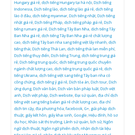
Hungary giá rẻ
,
dịch tiếng Hungary tại hà nội
,
Dịch tiếng
Indonesia
,
Dịch tiếng lào
,
dịch tiếng lào giá rẻ
,
dịch tiếng
lào ở đâu
,
dịch tiếng myanmar
,
Dịch tiếng nhật
,
Dịch tiếng
nhật giá rẻ
,
Dịch tiếng Pháp
,
dịch tiếng pháp giá rẻ
,
Dịch
tiếng rumani giá rẻ
,
Dịch tiếng Tây Ban Nha
,
dịch tiếng Tây
Ban Nha giá rẻ
,
dịch tiếng Tây Ban Nha giá rẻ chất lượng
cao
,
dịch tiếng Tây ban nha sang tiếng việt lấy nhanh
,
dịch
tiếng thái
,
Dịch tiếng Thái Lan
,
dịch tiếng thái lan miễn phí
,
Dịch tiếng thụy điển
,
Dịch tiếng Trung
,
dịch tiếng trung giá
rẻ
,
Dịch tiếng trung quốc
,
dịch tiếng trung quốc chuyên
ngành chất lượng cao
,
dịch tiếng trung quốc giá rẻ
,
dịch
tiếng Ukraina
,
dịch tiếng việt sang tiếng Tây ban nha có
công chứng
,
dịch tiếng ý giá rẻ
,
Dịch tòa án
,
Dịch tour
,
Dịch
ứng dụng
,
Dịch văn bản
,
Dịch văn bản pháp luật
,
Dịch việt
anh
,
Dịch việt pháp
,
Dịch website
,
Đại sứ quán
,
địa chỉ dịch
tiếng việt sang tiếng balan giá rẻ chất lượng cao
,
địa chỉ
dịch tin cậy
,
địa phương hóa
,
facebook
,
G+
,
giải pháp dịch
thuật
,
giấy kết hôn
,
giấy khai sinh
,
Google
,
Hiệu đính
,
hồ sơ
du học
,
Khảo sát thị trường
,
Lãnh sứ quán
,
lịch sử
,
Ngôn
ngữ dịch thuật
,
Ngôn ngữ phiên dịch
,
nhận dịch tài liệu