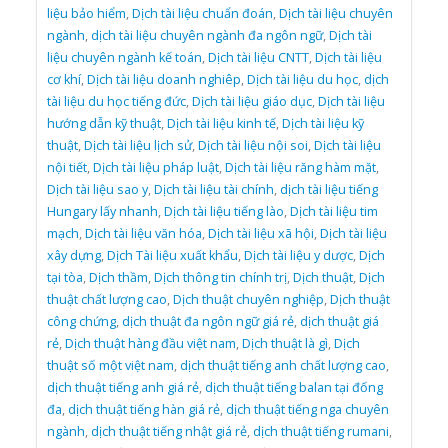
liệu bảo hiểm
,
Dịch tài liệu chuẩn đoán
,
Dịch tài liệu chuyên
ngành
,
dịch tài liệu chuyên ngành đa ngôn ngữ
,
Dịch tài
liệu chuyên ngành kế toán
,
Dịch tài liệu CNTT
,
Dịch tài liệu
cơ khí
,
Dịch tài liệu doanh nghiêp
,
Dịch tài liệu du học
,
dịch
tài liệu du học tiếng đức
,
Dịch tài liệu giáo dục
,
Dịch tài liệu
hướng dẫn kỹ thuật
,
Dịch tài liệu kinh tế
,
Dịch tài liệu kỹ
thuật
,
Dịch tài liệu lịch sử
,
Dịch tài liệu nội soi
,
Dịch tài liệu
nội tiết
,
Dịch tài liệu pháp luật
,
Dịch tài liệu răng hàm mặt
,
Dịch tài liệu sao y
,
Dịch tài liệu tài chính
,
dịch tài liệu tiếng
Hungary lấy nhanh
,
Dịch tài liệu tiếng lào
,
Dịch tài liệu tim
mạch
,
Dịch tài liệu văn hóa
,
Dịch tài liệu xã hội
,
Dịch tài liệu
xây dựng
,
Dịch Tài liệu xuất khẩu
,
Dịch tài liệu y dược
,
Dịch
tại tòa
,
Dịch thầm
,
Dịch thông tin chính trị
,
Dịch thuật
,
Dịch
thuật chất lượng cao
,
Dịch thuật chuyên nghiệp
,
Dịch thuật
công chứng
,
dịch thuật đa ngôn ngữ giá rẻ
,
dịch thuật giá
rẻ
,
Dịch thuật hàng đầu việt nam
,
Dịch thuật là gì
,
Dịch
thuật số một việt nam
,
dịch thuật tiếng anh chất lượng cao
,
dịch thuật tiếng anh giá rẻ
,
dịch thuật tiếng balan tại đống
đa
,
dịch thuật tiếng hàn giá rẻ
,
dịch thuật tiếng nga chuyên
ngành
,
dịch thuật tiếng nhật giá rẻ
,
dịch thuật tiếng rumani
,