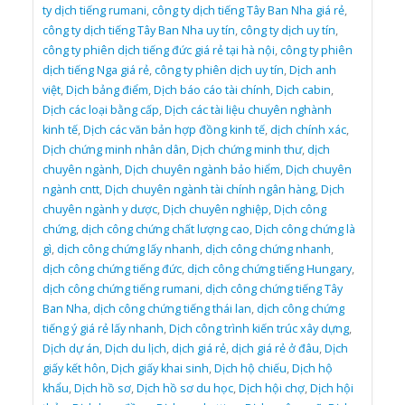
ty dịch tiếng rumani
,
công ty dịch tiếng Tây Ban Nha giá rẻ
,
công ty dịch tiếng Tây Ban Nha uy tín
,
công ty dịch uy tín
,
công ty phiên dịch tiếng đức giá rẻ tại hà nội
,
công ty phiên
dịch tiếng Nga giá rẻ
,
công ty phiên dịch uy tín
,
Dịch anh
việt
,
Dịch bảng điểm
,
Dịch báo cáo tài chính
,
Dịch cabin
,
Dịch các loại bằng cấp
,
Dịch các tài liệu chuyên nghành
kinh tế
,
Dịch các văn bản hợp đồng kinh tế
,
dịch chính xác
,
Dịch chứng minh nhân dân
,
Dịch chứng minh thư
,
dịch
chuyên ngành
,
Dịch chuyên ngành bảo hiểm
,
Dịch chuyên
ngành cntt
,
Dịch chuyên ngành tài chính ngân hàng
,
Dịch
chuyên ngành y dược
,
Dịch chuyên nghiệp
,
Dịch công
chứng
,
dịch công chứng chất lượng cao
,
Dịch công chứng là
gì
,
dịch công chứng lấy nhanh
,
dịch công chứng nhanh
,
dịch công chứng tiếng đức
,
dịch công chứng tiếng Hungary
,
dịch công chứng tiếng rumani
,
dịch công chứng tiếng Tây
Ban Nha
,
dịch công chứng tiếng thái lan
,
dịch công chứng
tiếng ý giá rẻ lấy nhanh
,
Dịch công trình kiến trúc xây dựng
,
Dịch dự án
,
Dịch du lịch
,
dịch giá rẻ
,
dịch giá rẻ ở đâu
,
Dịch
giấy kết hôn
,
Dịch giấy khai sinh
,
Dịch hộ chiếu
,
Dịch hộ
khẩu
,
Dịch hồ sơ
,
Dịch hồ sơ du học
,
Dịch hội chợ
,
Dịch hội