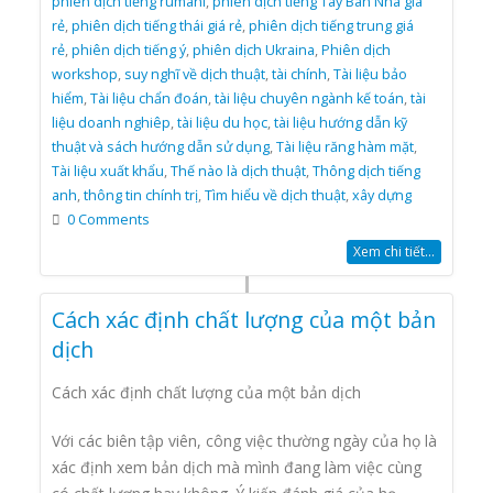
phiên dịch tiếng rumani
,
phiên dịch tiếng Tây Ban Nha giá
rẻ
,
phiên dịch tiếng thái giá rẻ
,
phiên dịch tiếng trung giá
rẻ
,
phiên dịch tiếng ý
,
phiên dịch Ukraina
,
Phiên dịch
workshop
,
suy nghĩ về dịch thuật
,
tài chính
,
Tài liệu bảo
hiểm
,
Tài liệu chẩn đoán
,
tài liệu chuyên ngành kế toán
,
tài
liệu doanh nghiêp
,
tài liệu du học
,
tài liệu hướng dẫn kỹ
thuật và sách hướng dẫn sử dụng
,
Tài liệu răng hàm mặt
,
Tài liệu xuất khẩu
,
Thế nào là dịch thuật
,
Thông dịch tiếng
anh
,
thông tin chính trị
,
Tìm hiểu về dịch thuật
,
xây dựng
0 Comments
Xem chi tiết...
Cách xác định chất lượng của một bản
dịch
Cách xác định chất lượng của một bản dịch
Với các biên tập viên, công việc thường ngày của họ là
xác định xem bản dịch mà mình đang làm việc cùng