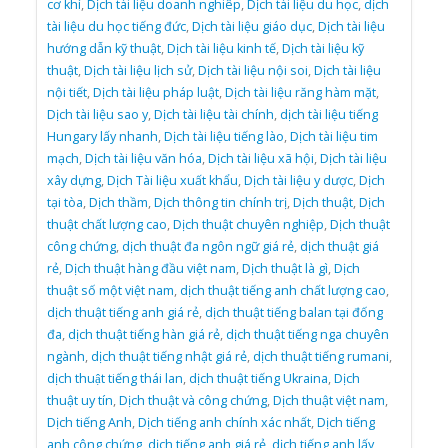
cơ khí
,
Dịch tài liệu doanh nghiêp
,
Dịch tài liệu du học
,
dịch
tài liệu du học tiếng đức
,
Dịch tài liệu giáo dục
,
Dịch tài liệu
hướng dẫn kỹ thuật
,
Dịch tài liệu kinh tế
,
Dịch tài liệu kỹ
thuật
,
Dịch tài liệu lịch sử
,
Dịch tài liệu nội soi
,
Dịch tài liệu
nội tiết
,
Dịch tài liệu pháp luật
,
Dịch tài liệu răng hàm mặt
,
Dịch tài liệu sao y
,
Dịch tài liệu tài chính
,
dịch tài liệu tiếng
Hungary lấy nhanh
,
Dịch tài liệu tiếng lào
,
Dịch tài liệu tim
mạch
,
Dịch tài liệu văn hóa
,
Dịch tài liệu xã hội
,
Dịch tài liệu
xây dựng
,
Dịch Tài liệu xuất khẩu
,
Dịch tài liệu y dược
,
Dịch
tại tòa
,
Dịch thầm
,
Dịch thông tin chính trị
,
Dịch thuật
,
Dịch
thuật chất lượng cao
,
Dịch thuật chuyên nghiệp
,
Dịch thuật
công chứng
,
dịch thuật đa ngôn ngữ giá rẻ
,
dịch thuật giá
rẻ
,
Dịch thuật hàng đầu việt nam
,
Dịch thuật là gì
,
Dịch
thuật số một việt nam
,
dịch thuật tiếng anh chất lượng cao
,
dịch thuật tiếng anh giá rẻ
,
dịch thuật tiếng balan tại đống
đa
,
dịch thuật tiếng hàn giá rẻ
,
dịch thuật tiếng nga chuyên
ngành
,
dịch thuật tiếng nhật giá rẻ
,
dịch thuật tiếng rumani
,
dịch thuật tiếng thái lan
,
dịch thuật tiếng Ukraina
,
Dịch
thuật uy tín
,
Dịch thuật và công chứng
,
Dịch thuật việt nam
,
Dịch tiếng Anh
,
Dịch tiếng anh chính xác nhất
,
Dịch tiếng
anh công chứng
,
dịch tiếng anh giá rẻ
,
dịch tiếng anh lấy