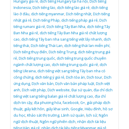
Hungary giá rẻ
,
dịch tiếng Hungary tại hà nội
,
Dịch tiếng
Indonesia
,
Dịch tiếng lào
,
dịch tiếng lào giá rẻ
,
dịch tiếng
lào ở đâu
,
dịch tiếng myanmar
,
Dịch tiếng nhật
,
Dịch tiếng
nhật giá rẻ
,
Dịch tiếng Pháp
,
dịch tiếng pháp giá rẻ
,
Dịch
tiếng rumani giá rẻ
,
Dịch tiếng Tây Ban Nha
,
dịch tiếng Tây
Ban Nha giá rẻ
,
dịch tiếng Tây Ban Nha giá rẻ chất lượng
cao
,
dịch tiếng Tây ban nha sang tiếng việt lấy nhanh
,
dịch
tiếng thái
,
Dịch tiếng Thái Lan
,
dịch tiếng thái lan miễn phí
,
Dịch tiếng thụy điển
,
Dịch tiếng Trung
,
dịch tiếng trung giá
rẻ
,
Dịch tiếng trung quốc
,
dịch tiếng trung quốc chuyên
ngành chất lượng cao
,
dịch tiếng trung quốc giá rẻ
,
dịch
tiếng Ukraina
,
dịch tiếng việt sang tiếng Tây ban nha có
công chứng
,
dịch tiếng ý giá rẻ
,
Dịch tòa án
,
Dịch tour
,
Dịch
ứng dụng
,
Dịch văn bản
,
Dịch văn bản pháp luật
,
Dịch việt
anh
,
Dịch việt pháp
,
Dịch website
,
Đại sứ quán
,
địa chỉ dịch
tiếng việt sang tiếng balan giá rẻ chất lượng cao
,
địa chỉ
dịch tin cậy
,
địa phương hóa
,
facebook
,
G+
,
giải pháp dịch
thuật
,
giấy kết hôn
,
giấy khai sinh
,
Google
,
Hiệu đính
,
hồ sơ
du học
,
Khảo sát thị trường
,
Lãnh sứ quán
,
lịch sử
,
Ngôn
ngữ dịch thuật
,
Ngôn ngữ phiên dịch
,
nhận dịch tài liệu
tiếng Hàn giá rẻ
,
nhận dịch tài liệu tiếng Myanmar giá rẻ
,