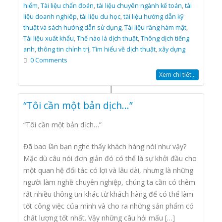
hiểm
,
Tài liệu chẩn đoán
,
tài liệu chuyên ngành kế toán
,
tài
liệu doanh nghiêp
,
tài liệu du học
,
tài liệu hướng dẫn kỹ
thuật và sách hướng dẫn sử dụng
,
Tài liệu răng hàm mặt
,
Tài liệu xuất khẩu
,
Thế nào là dịch thuật
,
Thông dịch tiếng
anh
,
thông tin chính trị
,
Tìm hiểu về dịch thuật
,
xây dựng
0 Comments
Xem chi tiết...
“Tôi cần một bản dịch…”
“Tôi cần một bản dịch…”
Đã bao lần bạn nghe thấy khách hàng nói như vậy?
Mặc dù câu nói đơn giản đó có thể là sự khởi đầu cho
một quan hệ đối tác có lợi và lâu dài, nhưng là những
người làm nghề chuyên nghiệp, chúng ta cần có thêm
rất nhiều thông tin khác từ khách hàng để có thể làm
tốt công việc của mình và cho ra những sản phẩm có
chất lượng tốt nhất. Vậy những câu hỏi mấu […]