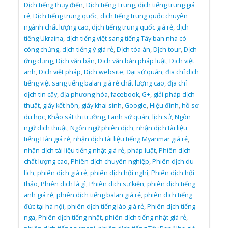
Dịch tiếng thụy điển
,
Dịch tiếng Trung
,
dịch tiếng trung giá
rẻ
,
Dịch tiếng trung quốc
,
dịch tiếng trung quốc chuyên
ngành chất lượng cao
,
dịch tiếng trung quốc giá rẻ
,
dịch
tiếng Ukraina
,
dịch tiếng việt sang tiếng Tây ban nha có
công chứng
,
dịch tiếng ý giá rẻ
,
Dịch tòa án
,
Dịch tour
,
Dịch
ứng dụng
,
Dịch văn bản
,
Dịch văn bản pháp luật
,
Dịch việt
anh
,
Dịch việt pháp
,
Dịch website
,
Đại sứ quán
,
địa chỉ dịch
tiếng việt sang tiếng balan giá rẻ chất lượng cao
,
địa chỉ
dịch tin cậy
,
địa phương hóa
,
facebook
,
G+
,
giải pháp dịch
thuật
,
giấy kết hôn
,
giấy khai sinh
,
Google
,
Hiệu đính
,
hồ sơ
du học
,
Khảo sát thị trường
,
Lãnh sứ quán
,
lịch sử
,
Ngôn
ngữ dịch thuật
,
Ngôn ngữ phiên dịch
,
nhận dịch tài liệu
tiếng Hàn giá rẻ
,
nhận dịch tài liệu tiếng Myanmar giá rẻ
,
nhận dịch tài liệu tiếng nhật giá rẻ
,
pháp luật
,
Phiên dịch
chất lượng cao
,
Phiên dịch chuyên nghiệp
,
Phiên dịch du
lịch
,
phiên dịch giá rẻ
,
phiên dịch hội nghị
,
Phiên dịch hội
thảo
,
Phiên dịch là gì
,
Phiên dịch sự kiện
,
phiên dịch tiếng
anh giá rẻ
,
phiên dịch tiếng balan giá rẻ
,
phiên dịch tiếng
đức tại hà nội
,
phiên dịch tiếng lào giá rẻ
,
Phiên dịch tiếng
nga
,
Phiên dịch tiếng nhật
,
phiên dịch tiếng nhật giá rẻ
,