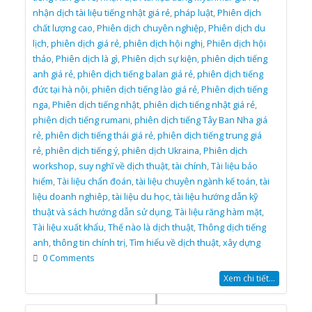
nhận dịch tài liệu tiếng nhật giá rẻ
,
pháp luật
,
Phiên dịch
chất lượng cao
,
Phiên dịch chuyên nghiệp
,
Phiên dịch du
lịch
,
phiên dịch giá rẻ
,
phiên dịch hội nghị
,
Phiên dịch hội
thảo
,
Phiên dịch là gì
,
Phiên dịch sự kiện
,
phiên dịch tiếng
anh giá rẻ
,
phiên dịch tiếng balan giá rẻ
,
phiên dịch tiếng
đức tại hà nội
,
phiên dịch tiếng lào giá rẻ
,
Phiên dịch tiếng
nga
,
Phiên dịch tiếng nhật
,
phiên dịch tiếng nhật giá rẻ
,
phiên dịch tiếng rumani
,
phiên dịch tiếng Tây Ban Nha giá
rẻ
,
phiên dịch tiếng thái giá rẻ
,
phiên dịch tiếng trung giá
rẻ
,
phiên dịch tiếng ý
,
phiên dịch Ukraina
,
Phiên dịch
workshop
,
suy nghĩ về dịch thuật
,
tài chính
,
Tài liệu bảo
hiểm
,
Tài liệu chẩn đoán
,
tài liệu chuyên ngành kế toán
,
tài
liệu doanh nghiêp
,
tài liệu du học
,
tài liệu hướng dẫn kỹ
thuật và sách hướng dẫn sử dụng
,
Tài liệu răng hàm mặt
,
Tài liệu xuất khẩu
,
Thế nào là dịch thuật
,
Thông dịch tiếng
anh
,
thông tin chính trị
,
Tìm hiểu về dịch thuật
,
xây dựng
0 Comments
Xem chi tiết...