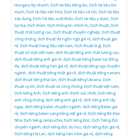
Hungary lấy nhanh
,
Dịch tài liệu tiếng lào
,
Dịch tài liệu tim
mạch
,
Dịch tài liệu văn hóa
,
Dịch tài liệu xã hội
,
Dịch tài liệu
xây dựng
,
Dịch Tài liệu xuất khẩu
,
Dịch tài liệu y dược
,
Dịch
tại tòa
,
Dịch thầm
,
Dịch thông tin chính trị
,
Dịch thuật
,
Dịch
thuật chất lượng cao
,
Dịch thuật chuyên nghiệp
,
Dịch thuật
công chứng
,
dịch thuật đa ngôn ngữ giá rẻ
,
dịch thuật giá
rẻ
,
Dịch thuật hàng đầu việt nam
,
Dịch thuật là gì
,
Dịch
thuật số một việt nam
,
dịch thuật tiếng anh chất lượng cao
,
dịch thuật tiếng anh giá rẻ
,
dịch thuật tiếng balan tại đống
đa
,
dịch thuật tiếng hàn giá rẻ
,
dịch thuật tiếng nga chuyên
ngành
,
dịch thuật tiếng nhật giá rẻ
,
dịch thuật tiếng rumani
,
dịch thuật tiếng thái lan
,
dịch thuật tiếng Ukraina
,
Dịch
thuật uy tín
,
Dịch thuật và công chứng
,
Dịch thuật việt nam
,
Dịch tiếng Anh
,
Dịch tiếng anh chính xác nhất
,
Dịch tiếng
anh công chứng
,
dịch tiếng anh giá rẻ
,
dịch tiếng anh lấy
ngay
,
dịch tiếng balan chuyên ngành
,
dịch tiếng Balan giá
rẻ
,
dịch tiếng balan sang tiếng việt giá rẻ
,
Dịch tiếng Bồ Đào
Nha
,
Dịch tiếng campuchia
,
Dịch tiếng Đức
,
Dịch Tiếng đức
chuyên ngành
,
dịch tiếng đức du học
,
dịch tiếng đức giá rẻ
,
Dịch tiếng Hà Lan
,
dịch tiếng hán nôm giá rẻ
,
dịch tiếng