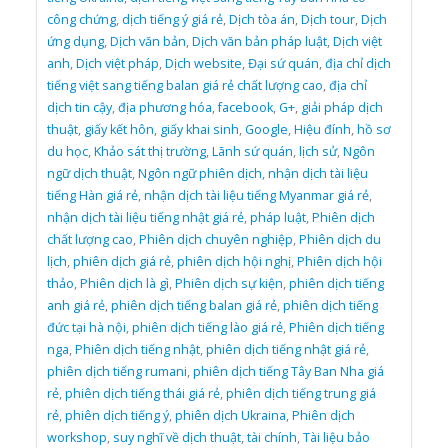
công chứng
,
dịch tiếng ý giá rẻ
,
Dịch tòa án
,
Dịch tour
,
Dịch
ứng dụng
,
Dịch văn bản
,
Dịch văn bản pháp luật
,
Dịch việt
anh
,
Dịch việt pháp
,
Dịch website
,
Đại sứ quán
,
địa chỉ dịch
tiếng việt sang tiếng balan giá rẻ chất lượng cao
,
địa chỉ
dịch tin cậy
,
địa phương hóa
,
facebook
,
G+
,
giải pháp dịch
thuật
,
giấy kết hôn
,
giấy khai sinh
,
Google
,
Hiệu đính
,
hồ sơ
du học
,
Khảo sát thị trường
,
Lãnh sứ quán
,
lịch sử
,
Ngôn
ngữ dịch thuật
,
Ngôn ngữ phiên dịch
,
nhận dịch tài liệu
tiếng Hàn giá rẻ
,
nhận dịch tài liệu tiếng Myanmar giá rẻ
,
nhận dịch tài liệu tiếng nhật giá rẻ
,
pháp luật
,
Phiên dịch
chất lượng cao
,
Phiên dịch chuyên nghiệp
,
Phiên dịch du
lịch
,
phiên dịch giá rẻ
,
phiên dịch hội nghị
,
Phiên dịch hội
thảo
,
Phiên dịch là gì
,
Phiên dịch sự kiện
,
phiên dịch tiếng
anh giá rẻ
,
phiên dịch tiếng balan giá rẻ
,
phiên dịch tiếng
đức tại hà nội
,
phiên dịch tiếng lào giá rẻ
,
Phiên dịch tiếng
nga
,
Phiên dịch tiếng nhật
,
phiên dịch tiếng nhật giá rẻ
,
phiên dịch tiếng rumani
,
phiên dịch tiếng Tây Ban Nha giá
rẻ
,
phiên dịch tiếng thái giá rẻ
,
phiên dịch tiếng trung giá
rẻ
,
phiên dịch tiếng ý
,
phiên dịch Ukraina
,
Phiên dịch
workshop
,
suy nghĩ về dịch thuật
,
tài chính
,
Tài liệu bảo