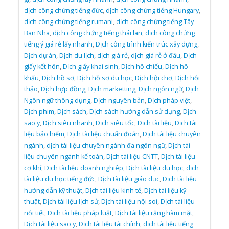
dịch công chứng tiếng đức
,
dịch công chứng tiếng Hungary
,
dịch công chứng tiếng rumani
,
dịch công chứng tiếng Tây
Ban Nha
,
dịch công chứng tiếng thái lan
,
dịch công chứng
tiếng ý giá rẻ lấy nhanh
,
Dịch công trình kiến trúc xây dựng
,
Dịch dự án
,
Dịch du lịch
,
dịch giá rẻ
,
dịch giá rẻ ở đâu
,
Dịch
giấy kết hôn
,
Dịch giấy khai sinh
,
Dịch hộ chiếu
,
Dịch hộ
khẩu
,
Dịch hồ sơ
,
Dịch hồ sơ du học
,
Dịch hội chợ
,
Dịch hội
thảo
,
Dịch hợp đồng
,
Dịch marketting
,
Dịch ngôn ngữ
,
Dịch
Ngôn ngữ thông dụng
,
Dịch nguyên bản
,
Dịch pháp việt
,
Dịch phim
,
Dịch sách
,
Dịch sách hướng dẫn sử dụng
,
Dịch
sao y
,
Dịch siêu nhanh
,
Dịch siêu tốc
,
Dịch tài liệu
,
Dịch tài
liệu bảo hiểm
,
Dịch tài liệu chuẩn đoán
,
Dịch tài liệu chuyên
ngành
,
dịch tài liệu chuyên ngành đa ngôn ngữ
,
Dịch tài
liệu chuyên ngành kế toán
,
Dịch tài liệu CNTT
,
Dịch tài liệu
cơ khí
,
Dịch tài liệu doanh nghiêp
,
Dịch tài liệu du học
,
dịch
tài liệu du học tiếng đức
,
Dịch tài liệu giáo dục
,
Dịch tài liệu
hướng dẫn kỹ thuật
,
Dịch tài liệu kinh tế
,
Dịch tài liệu kỹ
thuật
,
Dịch tài liệu lịch sử
,
Dịch tài liệu nội soi
,
Dịch tài liệu
nội tiết
,
Dịch tài liệu pháp luật
,
Dịch tài liệu răng hàm mặt
,
Dịch tài liệu sao y
,
Dịch tài liệu tài chính
,
dịch tài liệu tiếng