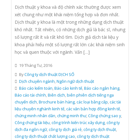
Dịch thuật y khoa và độ chính xác thường được xem
xét chung như một khái niệm tổng hợp và đơn nhất.
Dịch thuật y khoa là một trong những dạng dịch thuật
khó nhất. Tất nhiên, có những dịch giả là bác sĩ, nhưng
số lượng rất ít và rất khó tìm. Dịch giả dịch tài liệu y
khoa phải hiểu một số lượng rất lớn các khái niệm sinh
học và quen thuộc với ngành. Vấn […]
19 Tháng Tư, 2016
By
Công ty dịch thuật DỊCH SỐ
Dịch chuyên ngành
,
Ngôn ngữ dịch thuật
Báo cáo kiểm toán
,
Báo cáo kinh tế
,
Báo cáo ngân hàng
,
Báo cáo tài chính
,
Biên dịch
,
biên phiên dịch tiếng nga
chuyển dịch
,
Brochure bán hàng
,
các loại bằng cấp
,
các tài
liệu chuyên nghành kinh tế
,
các văn bản hợp đồng kinh tế
,
chứng minh nhân dân
,
chứng minh thư
,
Công chứng sao y
,
Công chứng tài liệu
,
công trình kiến trúc xây dựng
,
công ty
dịch đa ngôn ngữ
,
công ty dịch giá rẻ
,
công ty dịch thuật
,
công ty dịch thuật chất lượng cao
,
công ty dịch thuật