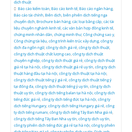
dịch thuật
Báo cáo kiểm toán
,
Báo cáo kinh tế
,
Báo cáo ngân hàng
,
Báo cáo tài chính
,
Biên dịch
,
biên phiên dịch tiếng nga
chuyển dịch
,
Brochure bán hàng
,
các loại bằng cấp
,
các tài
liệu chuyên nghành kinh tế
,
các văn bản hợp đồng kinh tế
,
chứng minh nhân dân
,
chứng minh thư
,
Công chứng sao y
,
Công chứng tài liệu
,
công trình kiến trúc xây dựng
,
công ty
dịch đa ngôn ngữ
,
công ty dịch giá rẻ
,
công ty dịch thuật
,
công ty dịch thuật chất lượng cao
,
công ty dịch thuật
chuyên nghiệp
,
công ty dịch thuật giá rẻ
,
công ty dịch thuật
giá rẻ tại hà nội
,
công ty dịch thuật giá rẻ uy tín
,
công ty dịch
thuật hàng đầu tại hà nội
,
công ty dịch thuật tại hà nội
,
công ty dịch thuật tiếng ý giá rẻ
,
công ty dịch thuật tiếng ý
tại đống đa
,
công ty dịch thuật tiếng ý uy tín
,
công ty dịch
thuật uy tín
,
công ty dịch tiếng balan tại hà nội
,
công ty dịch
tiếng đức giá rẻ
,
công ty dịch tiếng đức tại hà nội
,
công ty
dịch tiếng Hungary
,
công ty dịch tiếng Hungary giá rẻ
,
công
ty dịch tiếng rumani
,
công ty dịch tiếng Tây Ban Nha giá rẻ
,
công ty dịch tiếng Tây Ban Nha uy tín
,
công ty dịch uy tín
,
công ty phiên dịch tiếng đức giá rẻ tại hà nội
,
công ty phiên
dịch tiếng Nga giá rẻ
,
công ty phiên dịch uy tín
,
Dịch anh