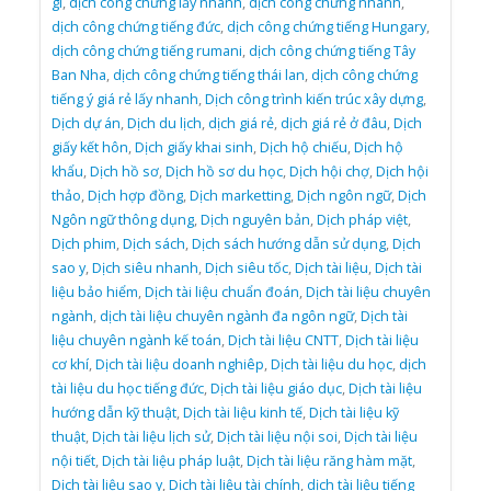
gì
,
dịch công chứng lấy nhanh
,
dịch công chứng nhanh
,
dịch công chứng tiếng đức
,
dịch công chứng tiếng Hungary
,
dịch công chứng tiếng rumani
,
dịch công chứng tiếng Tây
Ban Nha
,
dịch công chứng tiếng thái lan
,
dịch công chứng
tiếng ý giá rẻ lấy nhanh
,
Dịch công trình kiến trúc xây dựng
,
Dịch dự án
,
Dịch du lịch
,
dịch giá rẻ
,
dịch giá rẻ ở đâu
,
Dịch
giấy kết hôn
,
Dịch giấy khai sinh
,
Dịch hộ chiếu
,
Dịch hộ
khẩu
,
Dịch hồ sơ
,
Dịch hồ sơ du học
,
Dịch hội chợ
,
Dịch hội
thảo
,
Dịch hợp đồng
,
Dịch marketting
,
Dịch ngôn ngữ
,
Dịch
Ngôn ngữ thông dụng
,
Dịch nguyên bản
,
Dịch pháp việt
,
Dịch phim
,
Dịch sách
,
Dịch sách hướng dẫn sử dụng
,
Dịch
sao y
,
Dịch siêu nhanh
,
Dịch siêu tốc
,
Dịch tài liệu
,
Dịch tài
liệu bảo hiểm
,
Dịch tài liệu chuẩn đoán
,
Dịch tài liệu chuyên
ngành
,
dịch tài liệu chuyên ngành đa ngôn ngữ
,
Dịch tài
liệu chuyên ngành kế toán
,
Dịch tài liệu CNTT
,
Dịch tài liệu
cơ khí
,
Dịch tài liệu doanh nghiêp
,
Dịch tài liệu du học
,
dịch
tài liệu du học tiếng đức
,
Dịch tài liệu giáo dục
,
Dịch tài liệu
hướng dẫn kỹ thuật
,
Dịch tài liệu kinh tế
,
Dịch tài liệu kỹ
thuật
,
Dịch tài liệu lịch sử
,
Dịch tài liệu nội soi
,
Dịch tài liệu
nội tiết
,
Dịch tài liệu pháp luật
,
Dịch tài liệu răng hàm mặt
,
Dịch tài liệu sao y
,
Dịch tài liệu tài chính
,
dịch tài liệu tiếng