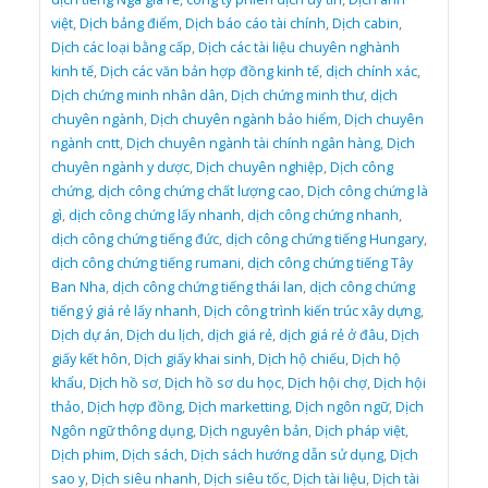
việt
,
Dịch bảng điểm
,
Dịch báo cáo tài chính
,
Dịch cabin
,
Dịch các loại bằng cấp
,
Dịch các tài liệu chuyên nghành
kinh tế
,
Dịch các văn bản hợp đồng kinh tế
,
dịch chính xác
,
Dịch chứng minh nhân dân
,
Dịch chứng minh thư
,
dịch
chuyên ngành
,
Dịch chuyên ngành bảo hiểm
,
Dịch chuyên
ngành cntt
,
Dịch chuyên ngành tài chính ngân hàng
,
Dịch
chuyên ngành y dược
,
Dịch chuyên nghiệp
,
Dịch công
chứng
,
dịch công chứng chất lượng cao
,
Dịch công chứng là
gì
,
dịch công chứng lấy nhanh
,
dịch công chứng nhanh
,
dịch công chứng tiếng đức
,
dịch công chứng tiếng Hungary
,
dịch công chứng tiếng rumani
,
dịch công chứng tiếng Tây
Ban Nha
,
dịch công chứng tiếng thái lan
,
dịch công chứng
tiếng ý giá rẻ lấy nhanh
,
Dịch công trình kiến trúc xây dựng
,
Dịch dự án
,
Dịch du lịch
,
dịch giá rẻ
,
dịch giá rẻ ở đâu
,
Dịch
giấy kết hôn
,
Dịch giấy khai sinh
,
Dịch hộ chiếu
,
Dịch hộ
khẩu
,
Dịch hồ sơ
,
Dịch hồ sơ du học
,
Dịch hội chợ
,
Dịch hội
thảo
,
Dịch hợp đồng
,
Dịch marketting
,
Dịch ngôn ngữ
,
Dịch
Ngôn ngữ thông dụng
,
Dịch nguyên bản
,
Dịch pháp việt
,
Dịch phim
,
Dịch sách
,
Dịch sách hướng dẫn sử dụng
,
Dịch
sao y
,
Dịch siêu nhanh
,
Dịch siêu tốc
,
Dịch tài liệu
,
Dịch tài