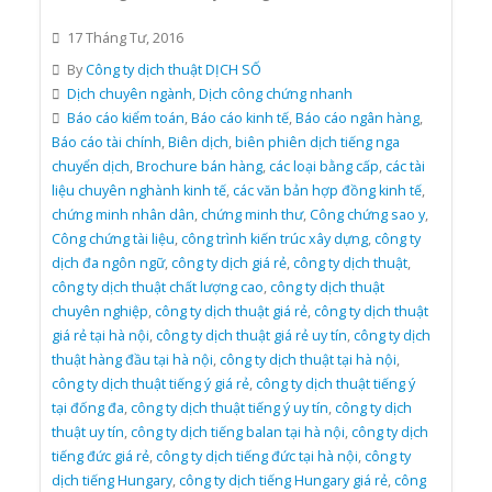
17 Tháng Tư, 2016
By
Công ty dịch thuật DỊCH SỐ
Dịch chuyên ngành
,
Dịch công chứng nhanh
Báo cáo kiểm toán
,
Báo cáo kinh tế
,
Báo cáo ngân hàng
,
Báo cáo tài chính
,
Biên dịch
,
biên phiên dịch tiếng nga
chuyển dịch
,
Brochure bán hàng
,
các loại bằng cấp
,
các tài
liệu chuyên nghành kinh tế
,
các văn bản hợp đồng kinh tế
,
chứng minh nhân dân
,
chứng minh thư
,
Công chứng sao y
,
Công chứng tài liệu
,
công trình kiến trúc xây dựng
,
công ty
dịch đa ngôn ngữ
,
công ty dịch giá rẻ
,
công ty dịch thuật
,
công ty dịch thuật chất lượng cao
,
công ty dịch thuật
chuyên nghiệp
,
công ty dịch thuật giá rẻ
,
công ty dịch thuật
giá rẻ tại hà nội
,
công ty dịch thuật giá rẻ uy tín
,
công ty dịch
thuật hàng đầu tại hà nội
,
công ty dịch thuật tại hà nội
,
công ty dịch thuật tiếng ý giá rẻ
,
công ty dịch thuật tiếng ý
tại đống đa
,
công ty dịch thuật tiếng ý uy tín
,
công ty dịch
thuật uy tín
,
công ty dịch tiếng balan tại hà nội
,
công ty dịch
tiếng đức giá rẻ
,
công ty dịch tiếng đức tại hà nội
,
công ty
dịch tiếng Hungary
,
công ty dịch tiếng Hungary giá rẻ
,
công