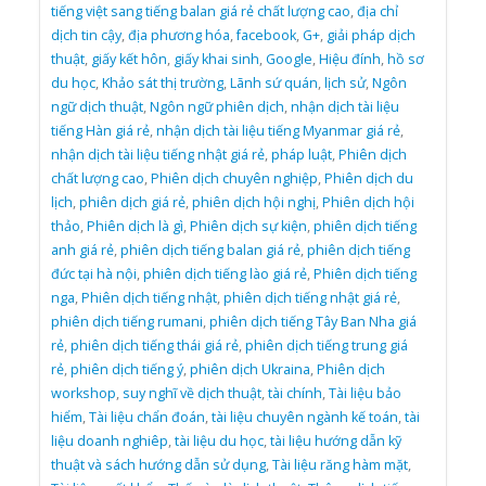
tiếng việt sang tiếng balan giá rẻ chất lượng cao
,
địa chỉ
dịch tin cậy
,
địa phương hóa
,
facebook
,
G+
,
giải pháp dịch
thuật
,
giấy kết hôn
,
giấy khai sinh
,
Google
,
Hiệu đính
,
hồ sơ
du học
,
Khảo sát thị trường
,
Lãnh sứ quán
,
lịch sử
,
Ngôn
ngữ dịch thuật
,
Ngôn ngữ phiên dịch
,
nhận dịch tài liệu
tiếng Hàn giá rẻ
,
nhận dịch tài liệu tiếng Myanmar giá rẻ
,
nhận dịch tài liệu tiếng nhật giá rẻ
,
pháp luật
,
Phiên dịch
chất lượng cao
,
Phiên dịch chuyên nghiệp
,
Phiên dịch du
lịch
,
phiên dịch giá rẻ
,
phiên dịch hội nghị
,
Phiên dịch hội
thảo
,
Phiên dịch là gì
,
Phiên dịch sự kiện
,
phiên dịch tiếng
anh giá rẻ
,
phiên dịch tiếng balan giá rẻ
,
phiên dịch tiếng
đức tại hà nội
,
phiên dịch tiếng lào giá rẻ
,
Phiên dịch tiếng
nga
,
Phiên dịch tiếng nhật
,
phiên dịch tiếng nhật giá rẻ
,
phiên dịch tiếng rumani
,
phiên dịch tiếng Tây Ban Nha giá
rẻ
,
phiên dịch tiếng thái giá rẻ
,
phiên dịch tiếng trung giá
rẻ
,
phiên dịch tiếng ý
,
phiên dịch Ukraina
,
Phiên dịch
workshop
,
suy nghĩ về dịch thuật
,
tài chính
,
Tài liệu bảo
hiểm
,
Tài liệu chẩn đoán
,
tài liệu chuyên ngành kế toán
,
tài
liệu doanh nghiêp
,
tài liệu du học
,
tài liệu hướng dẫn kỹ
thuật và sách hướng dẫn sử dụng
,
Tài liệu răng hàm mặt
,