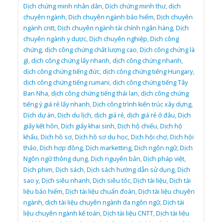
Dịch chứng minh nhân dân
,
Dịch chứng minh thư
,
dịch
chuyên ngành
,
Dịch chuyên ngành bảo hiểm
,
Dịch chuyên
ngành cntt
,
Dịch chuyên ngành tài chính ngân hàng
,
Dịch
chuyên ngành y dược
,
Dịch chuyên nghiệp
,
Dịch công
chứng
,
dịch công chứng chất lượng cao
,
Dịch công chứng là
gì
,
dịch công chứng lấy nhanh
,
dịch công chứng nhanh
,
dịch công chứng tiếng đức
,
dịch công chứng tiếng Hungary
,
dịch công chứng tiếng rumani
,
dịch công chứng tiếng Tây
Ban Nha
,
dịch công chứng tiếng thái lan
,
dịch công chứng
tiếng ý giá rẻ lấy nhanh
,
Dịch công trình kiến trúc xây dựng
,
Dịch dự án
,
Dịch du lịch
,
dịch giá rẻ
,
dịch giá rẻ ở đâu
,
Dịch
giấy kết hôn
,
Dịch giấy khai sinh
,
Dịch hộ chiếu
,
Dịch hộ
khẩu
,
Dịch hồ sơ
,
Dịch hồ sơ du học
,
Dịch hội chợ
,
Dịch hội
thảo
,
Dịch hợp đồng
,
Dịch marketting
,
Dịch ngôn ngữ
,
Dịch
Ngôn ngữ thông dụng
,
Dịch nguyên bản
,
Dịch pháp việt
,
Dịch phim
,
Dịch sách
,
Dịch sách hướng dẫn sử dụng
,
Dịch
sao y
,
Dịch siêu nhanh
,
Dịch siêu tốc
,
Dịch tài liệu
,
Dịch tài
liệu bảo hiểm
,
Dịch tài liệu chuẩn đoán
,
Dịch tài liệu chuyên
ngành
,
dịch tài liệu chuyên ngành đa ngôn ngữ
,
Dịch tài
liệu chuyên ngành kế toán
,
Dịch tài liệu CNTT
,
Dịch tài liệu