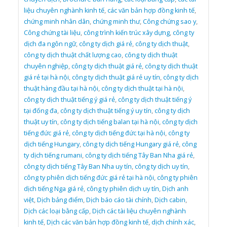
liệu chuyên nghành kinh tế
,
các văn bản hợp đồng kinh tế
,
chứng minh nhân dân
,
chứng minh thư
,
Công chứng sao y
,
Công chứng tài liệu
,
công trình kiến trúc xây dựng
,
công ty
dịch đa ngôn ngữ
,
công ty dịch giá rẻ
,
công ty dịch thuật
,
công ty dịch thuật chất lượng cao
,
công ty dịch thuật
chuyên nghiệp
,
công ty dịch thuật giá rẻ
,
công ty dịch thuật
giá rẻ tại hà nội
,
công ty dịch thuật giá rẻ uy tín
,
công ty dịch
thuật hàng đầu tại hà nội
,
công ty dịch thuật tại hà nội
,
công ty dịch thuật tiếng ý giá rẻ
,
công ty dịch thuật tiếng ý
tại đống đa
,
công ty dịch thuật tiếng ý uy tín
,
công ty dịch
thuật uy tín
,
công ty dịch tiếng balan tại hà nội
,
công ty dịch
tiếng đức giá rẻ
,
công ty dịch tiếng đức tại hà nội
,
công ty
dịch tiếng Hungary
,
công ty dịch tiếng Hungary giá rẻ
,
công
ty dịch tiếng rumani
,
công ty dịch tiếng Tây Ban Nha giá rẻ
,
công ty dịch tiếng Tây Ban Nha uy tín
,
công ty dịch uy tín
,
công ty phiên dịch tiếng đức giá rẻ tại hà nội
,
công ty phiên
dịch tiếng Nga giá rẻ
,
công ty phiên dịch uy tín
,
Dịch anh
việt
,
Dịch bảng điểm
,
Dịch báo cáo tài chính
,
Dịch cabin
,
Dịch các loại bằng cấp
,
Dịch các tài liệu chuyên nghành
kinh tế
,
Dịch các văn bản hợp đồng kinh tế
,
dịch chính xác
,