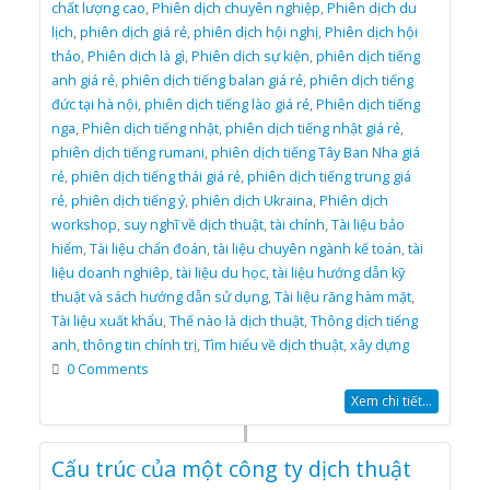
chất lượng cao
,
Phiên dịch chuyên nghiệp
,
Phiên dịch du
lịch
,
phiên dịch giá rẻ
,
phiên dịch hội nghị
,
Phiên dịch hội
thảo
,
Phiên dịch là gì
,
Phiên dịch sự kiện
,
phiên dịch tiếng
anh giá rẻ
,
phiên dịch tiếng balan giá rẻ
,
phiên dịch tiếng
đức tại hà nội
,
phiên dịch tiếng lào giá rẻ
,
Phiên dịch tiếng
nga
,
Phiên dịch tiếng nhật
,
phiên dịch tiếng nhật giá rẻ
,
phiên dịch tiếng rumani
,
phiên dịch tiếng Tây Ban Nha giá
rẻ
,
phiên dịch tiếng thái giá rẻ
,
phiên dịch tiếng trung giá
rẻ
,
phiên dịch tiếng ý
,
phiên dịch Ukraina
,
Phiên dịch
workshop
,
suy nghĩ về dịch thuật
,
tài chính
,
Tài liệu bảo
hiểm
,
Tài liệu chẩn đoán
,
tài liệu chuyên ngành kế toán
,
tài
liệu doanh nghiêp
,
tài liệu du học
,
tài liệu hướng dẫn kỹ
thuật và sách hướng dẫn sử dụng
,
Tài liệu răng hàm mặt
,
Tài liệu xuất khẩu
,
Thế nào là dịch thuật
,
Thông dịch tiếng
anh
,
thông tin chính trị
,
Tìm hiểu về dịch thuật
,
xây dựng
0 Comments
Xem chi tiết...
Cấu trúc của một công ty dịch thuật