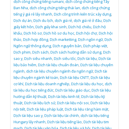
dịch công chứng tiếng rumani
,
dịch công chứng tiếng Tây
Ban Nha
,
dịch công chứng tiếng thái lan
,
dịch công chứng
tiếng ý giá rẻ lấy nhanh
,
Dịch công trình kiến trúc xây dựng
,
Dịch dự án
,
Dịch du lịch
,
dịch giá rẻ
,
dịch giá rẻ ở đâu
,
Dịch
giấy kết hôn
,
Dịch giấy khai sinh
,
Dịch hộ chiếu
,
Dịch hộ
khẩu
,
Dịch hồ sơ
,
Dịch hồ sơ du học
,
Dịch hội chợ
,
Dịch hội
thảo
,
Dịch hợp đồng
,
Dịch marketting
,
Dịch ngôn ngữ
,
Dịch
Ngôn ngữ thông dụng
,
Dịch nguyên bản
,
Dịch pháp việt
,
Dịch phim
,
Dịch sách
,
Dịch sách hướng dẫn sử dụng
,
Dịch
sao y
,
Dịch siêu nhanh
,
Dịch siêu tốc
,
Dịch tài liệu
,
Dịch tài
liệu bảo hiểm
,
Dịch tài liệu chuẩn đoán
,
Dịch tài liệu chuyên
ngành
,
dịch tài liệu chuyên ngành đa ngôn ngữ
,
Dịch tài
liệu chuyên ngành kế toán
,
Dịch tài liệu CNTT
,
Dịch tài liệu
cơ khí
,
Dịch tài liệu doanh nghiêp
,
Dịch tài liệu du học
,
dịch
tài liệu du học tiếng đức
,
Dịch tài liệu giáo dục
,
Dịch tài liệu
hướng dẫn kỹ thuật
,
Dịch tài liệu kinh tế
,
Dịch tài liệu kỹ
thuật
,
Dịch tài liệu lịch sử
,
Dịch tài liệu nội soi
,
Dịch tài liệu
nội tiết
,
Dịch tài liệu pháp luật
,
Dịch tài liệu răng hàm mặt
,
Dịch tài liệu sao y
,
Dịch tài liệu tài chính
,
dịch tài liệu tiếng
Hungary lấy nhanh
,
Dịch tài liệu tiếng lào
,
Dịch tài liệu tim
mạch
,
Dịch tài liệu văn hóa
,
Dịch tài liệu xã hội
,
Dịch tài liệu