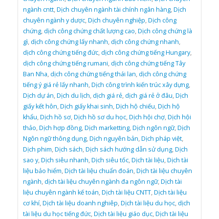
ngành cntt
,
Dịch chuyên ngành tài chính ngân hàng
,
Dịch
chuyên ngành y dược
,
Dịch chuyên nghiệp
,
Dịch công
chứng
,
dịch công chứng chất lượng cao
,
Dịch công chứng là
gì
,
dịch công chứng lấy nhanh
,
dịch công chứng nhanh
,
dịch công chứng tiếng đức
,
dịch công chứng tiếng Hungary
,
dịch công chứng tiếng rumani
,
dịch công chứng tiếng Tây
Ban Nha
,
dịch công chứng tiếng thái lan
,
dịch công chứng
tiếng ý giá rẻ lấy nhanh
,
Dịch công trình kiến trúc xây dựng
,
Dịch dự án
,
Dịch du lịch
,
dịch giá rẻ
,
dịch giá rẻ ở đâu
,
Dịch
giấy kết hôn
,
Dịch giấy khai sinh
,
Dịch hộ chiếu
,
Dịch hộ
khẩu
,
Dịch hồ sơ
,
Dịch hồ sơ du học
,
Dịch hội chợ
,
Dịch hội
thảo
,
Dịch hợp đồng
,
Dịch marketting
,
Dịch ngôn ngữ
,
Dịch
Ngôn ngữ thông dụng
,
Dịch nguyên bản
,
Dịch pháp việt
,
Dịch phim
,
Dịch sách
,
Dịch sách hướng dẫn sử dụng
,
Dịch
sao y
,
Dịch siêu nhanh
,
Dịch siêu tốc
,
Dịch tài liệu
,
Dịch tài
liệu bảo hiểm
,
Dịch tài liệu chuẩn đoán
,
Dịch tài liệu chuyên
ngành
,
dịch tài liệu chuyên ngành đa ngôn ngữ
,
Dịch tài
liệu chuyên ngành kế toán
,
Dịch tài liệu CNTT
,
Dịch tài liệu
cơ khí
,
Dịch tài liệu doanh nghiêp
,
Dịch tài liệu du học
,
dịch
tài liệu du học tiếng đức
,
Dịch tài liệu giáo dục
,
Dịch tài liệu