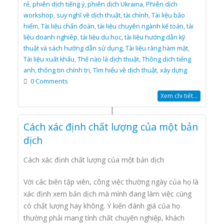
rẻ
,
phiên dịch tiếng ý
,
phiên dịch Ukraina
,
Phiên dịch
workshop
,
suy nghĩ về dịch thuật
,
tài chính
,
Tài liệu bảo
hiểm
,
Tài liệu chẩn đoán
,
tài liệu chuyên ngành kế toán
,
tài
liệu doanh nghiêp
,
tài liệu du học
,
tài liệu hướng dẫn kỹ
thuật và sách hướng dẫn sử dụng
,
Tài liệu răng hàm mặt
,
Tài liệu xuất khẩu
,
Thế nào là dịch thuật
,
Thông dịch tiếng
anh
,
thông tin chính trị
,
Tìm hiểu về dịch thuật
,
xây dựng
0 Comments
Xem chi tiết...
Cách xác định chất lượng của một bản
dịch
Cách xác định chất lượng của một bản dịch
Với các biên tập viên, công việc thường ngày của họ là
xác định xem bản dịch mà mình đang làm việc cùng
có chất lượng hay không. Ý kiến đánh giá của họ
thường phải mang tính chất chuyên nghiệp, khách