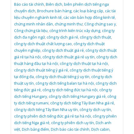
Báo cáo tài chính
,
Biên dịch
,
biên phiên dịch tiếng nga
chuyển dịch
,
Brochure bán hàng
,
các loại bằng cấp
,
các tài
liệu chuyên nghành kinh tế
,
các văn bản hợp đồng kinh tế
,
chứng minh nhân dân
,
chứng minh thư
,
Công chứng sao y
,
Công chứng tài liệu
,
công trình kiến trúc xây dựng
,
công ty
dịch đa ngôn ngữ
,
công ty dịch giá rẻ
,
công ty dịch thuật
,
công ty dịch thuật chất lượng cao
,
công ty dịch thuật
chuyên nghiệp
,
công ty dịch thuật giá rẻ
,
công ty dịch thuật
giá rẻ tại hà nội
,
công ty dịch thuật giá rẻ uy tín
,
công ty dịch
thuật hàng đầu tại hà nội
,
công ty dịch thuật tại hà nội
,
công ty dịch thuật tiếng ý giá rẻ
,
công ty dịch thuật tiếng ý
tại đống đa
,
công ty dịch thuật tiếng ý uy tín
,
công ty dịch
thuật uy tín
,
công ty dịch tiếng balan tại hà nội
,
công ty dịch
tiếng đức giá rẻ
,
công ty dịch tiếng đức tại hà nội
,
công ty
dịch tiếng Hungary
,
công ty dịch tiếng Hungary giá rẻ
,
công
ty dịch tiếng rumani
,
công ty dịch tiếng Tây Ban Nha giá rẻ
,
công ty dịch tiếng Tây Ban Nha uy tín
,
công ty dịch uy tín
,
công ty phiên dịch tiếng đức giá rẻ tại hà nội
,
công ty phiên
dịch tiếng Nga giá rẻ
,
công ty phiên dịch uy tín
,
Dịch anh
việt
,
Dịch bảng điểm
,
Dịch báo cáo tài chính
,
Dịch cabin
,