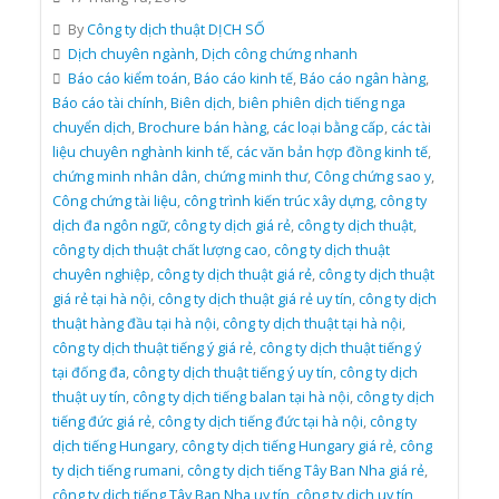
By
Công ty dịch thuật DỊCH SỐ
Dịch chuyên ngành
,
Dịch công chứng nhanh
Báo cáo kiểm toán
,
Báo cáo kinh tế
,
Báo cáo ngân hàng
,
Báo cáo tài chính
,
Biên dịch
,
biên phiên dịch tiếng nga
chuyển dịch
,
Brochure bán hàng
,
các loại bằng cấp
,
các tài
liệu chuyên nghành kinh tế
,
các văn bản hợp đồng kinh tế
,
chứng minh nhân dân
,
chứng minh thư
,
Công chứng sao y
,
Công chứng tài liệu
,
công trình kiến trúc xây dựng
,
công ty
dịch đa ngôn ngữ
,
công ty dịch giá rẻ
,
công ty dịch thuật
,
công ty dịch thuật chất lượng cao
,
công ty dịch thuật
chuyên nghiệp
,
công ty dịch thuật giá rẻ
,
công ty dịch thuật
giá rẻ tại hà nội
,
công ty dịch thuật giá rẻ uy tín
,
công ty dịch
thuật hàng đầu tại hà nội
,
công ty dịch thuật tại hà nội
,
công ty dịch thuật tiếng ý giá rẻ
,
công ty dịch thuật tiếng ý
tại đống đa
,
công ty dịch thuật tiếng ý uy tín
,
công ty dịch
thuật uy tín
,
công ty dịch tiếng balan tại hà nội
,
công ty dịch
tiếng đức giá rẻ
,
công ty dịch tiếng đức tại hà nội
,
công ty
dịch tiếng Hungary
,
công ty dịch tiếng Hungary giá rẻ
,
công
ty dịch tiếng rumani
,
công ty dịch tiếng Tây Ban Nha giá rẻ
,
công ty dịch tiếng Tây Ban Nha uy tín
,
công ty dịch uy tín
,