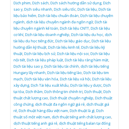
Dịch phim
,
Dịch sách
,
Dịch sách hướng dẫn sử dụng
,
Dịch
sao y
,
Dịch siêu nhanh
,
Dịch siêu tốc
,
Dịch tài liệu
,
Dịch tài
liệu bảo hiểm
,
Dịch tài liệu chuẩn đoán
,
Dịch tài liệu chuyên
ngành
,
dịch tài liệu chuyên ngành đa ngôn ngữ
,
Dịch tài
liệu chuyên ngành kế toán
,
Dịch tài liệu CNTT
,
Dịch tài liệu
cơ khí
,
Dịch tài liệu doanh nghiêp
,
Dịch tài liệu du học
,
dịch
tài liệu du học tiếng đức
,
Dịch tài liệu giáo dục
,
Dịch tài liệu
hướng dẫn kỹ thuật
,
Dịch tài liệu kinh tế
,
Dịch tài liệu kỹ
thuật
,
Dịch tài liệu lịch sử
,
Dịch tài liệu nội soi
,
Dịch tài liệu
nội tiết
,
Dịch tài liệu pháp luật
,
Dịch tài liệu răng hàm mặt
,
Dịch tài liệu sao y
,
Dịch tài liệu tài chính
,
dịch tài liệu tiếng
Hungary lấy nhanh
,
Dịch tài liệu tiếng lào
,
Dịch tài liệu tim
mạch
,
Dịch tài liệu văn hóa
,
Dịch tài liệu xã hội
,
Dịch tài liệu
xây dựng
,
Dịch Tài liệu xuất khẩu
,
Dịch tài liệu y dược
,
Dịch
tại tòa
,
Dịch thầm
,
Dịch thông tin chính trị
,
Dịch thuật
,
Dịch
thuật chất lượng cao
,
Dịch thuật chuyên nghiệp
,
Dịch thuật
công chứng
,
dịch thuật đa ngôn ngữ giá rẻ
,
dịch thuật giá
rẻ
,
Dịch thuật hàng đầu việt nam
,
Dịch thuật là gì
,
Dịch
thuật số một việt nam
,
dịch thuật tiếng anh chất lượng cao
,
dịch thuật tiếng anh giá rẻ
,
dịch thuật tiếng balan tại đống