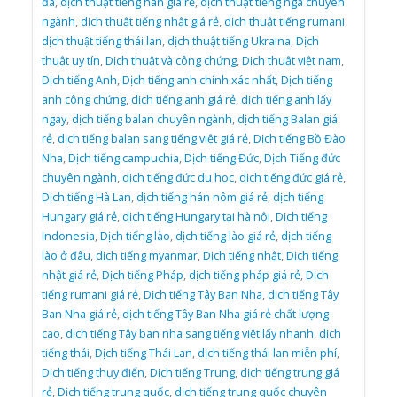
đa
,
dịch thuật tiếng hàn giá rẻ
,
dịch thuật tiếng nga chuyên
ngành
,
dịch thuật tiếng nhật giá rẻ
,
dịch thuật tiếng rumani
,
dịch thuật tiếng thái lan
,
dịch thuật tiếng Ukraina
,
Dịch
thuật uy tín
,
Dịch thuật và công chứng
,
Dịch thuật việt nam
,
Dịch tiếng Anh
,
Dịch tiếng anh chính xác nhất
,
Dịch tiếng
anh công chứng
,
dịch tiếng anh giá rẻ
,
dịch tiếng anh lấy
ngay
,
dịch tiếng balan chuyên ngành
,
dịch tiếng Balan giá
rẻ
,
dịch tiếng balan sang tiếng việt giá rẻ
,
Dịch tiếng Bồ Đào
Nha
,
Dịch tiếng campuchia
,
Dịch tiếng Đức
,
Dịch Tiếng đức
chuyên ngành
,
dịch tiếng đức du học
,
dịch tiếng đức giá rẻ
,
Dịch tiếng Hà Lan
,
dịch tiếng hán nôm giá rẻ
,
dịch tiếng
Hungary giá rẻ
,
dịch tiếng Hungary tại hà nội
,
Dịch tiếng
Indonesia
,
Dịch tiếng lào
,
dịch tiếng lào giá rẻ
,
dịch tiếng
lào ở đâu
,
dịch tiếng myanmar
,
Dịch tiếng nhật
,
Dịch tiếng
nhật giá rẻ
,
Dịch tiếng Pháp
,
dịch tiếng pháp giá rẻ
,
Dịch
tiếng rumani giá rẻ
,
Dịch tiếng Tây Ban Nha
,
dịch tiếng Tây
Ban Nha giá rẻ
,
dịch tiếng Tây Ban Nha giá rẻ chất lượng
cao
,
dịch tiếng Tây ban nha sang tiếng việt lấy nhanh
,
dịch
tiếng thái
,
Dịch tiếng Thái Lan
,
dịch tiếng thái lan miễn phí
,
Dịch tiếng thụy điển
,
Dịch tiếng Trung
,
dịch tiếng trung giá
rẻ
,
Dịch tiếng trung quốc
,
dịch tiếng trung quốc chuyên