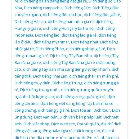
rẻ
,
dịch tiếng balan sang tiếng việt giá rẻ
,
Dịch tiếng Bồ Đào
Nha
,
Dịch tiếng campuchia
,
Dịch tiếng Đức
,
Dịch Tiếng đức
chuyên ngành
,
dịch tiếng đức du học
,
dịch tiếng đức giá rẻ
,
Dịch tiếng Hà Lan
,
dịch tiếng hán nôm giá rẻ
,
dịch tiếng
Hungary giá rẻ
,
dịch tiếng Hungary tại hà nội
,
Dịch tiếng
Indonesia
,
Dịch tiếng lào
,
dịch tiếng lào giá rẻ
,
dịch tiếng
lào ở đâu
,
dịch tiếng myanmar
,
Dịch tiếng nhật
,
Dịch tiếng
nhật giá rẻ
,
Dịch tiếng Pháp
,
dịch tiếng pháp giá rẻ
,
Dịch
tiếng rumani giá rẻ
,
Dịch tiếng Tây Ban Nha
,
dịch tiếng Tây
Ban Nha giá rẻ
,
dịch tiếng Tây Ban Nha giá rẻ chất lượng
cao
,
dịch tiếng Tây ban nha sang tiếng việt lấy nhanh
,
dịch
tiếng thái
,
Dịch tiếng Thái Lan
,
dịch tiếng thái lan miễn phí
,
Dịch tiếng thụy điển
,
Dịch tiếng Trung
,
dịch tiếng trung giá
rẻ
,
Dịch tiếng trung quốc
,
dịch tiếng trung quốc chuyên
ngành chất lượng cao
,
dịch tiếng trung quốc giá rẻ
,
dịch
tiếng Ukraina
,
dịch tiếng việt sang tiếng Tây ban nha có
công chứng
,
dịch tiếng ý giá rẻ
,
Dịch tòa án
,
Dịch tour
,
Dịch
ứng dụng
,
Dịch văn bản
,
Dịch văn bản pháp luật
,
Dịch việt
anh
,
Dịch việt pháp
,
Dịch website
,
Đại sứ quán
,
địa chỉ dịch
tiếng việt sang tiếng balan giá rẻ chất lượng cao
,
địa chỉ
dịch tin cậy
,
địa phương hóa
,
facebook
,
G+
,
giải pháp dịch