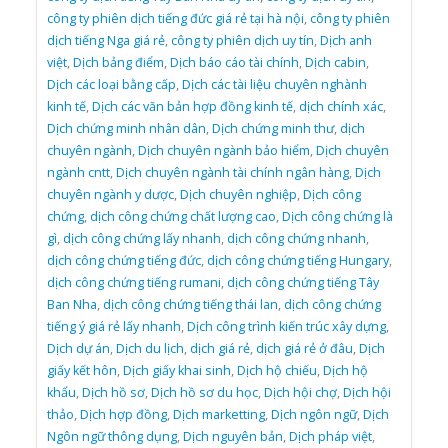
công ty phiên dịch tiếng đức giá rẻ tại hà nội
,
công ty phiên
dịch tiếng Nga giá rẻ
,
công ty phiên dịch uy tín
,
Dịch anh
việt
,
Dịch bảng điểm
,
Dịch báo cáo tài chính
,
Dịch cabin
,
Dịch các loại bằng cấp
,
Dịch các tài liệu chuyên nghành
kinh tế
,
Dịch các văn bản hợp đồng kinh tế
,
dịch chính xác
,
Dịch chứng minh nhân dân
,
Dịch chứng minh thư
,
dịch
chuyên ngành
,
Dịch chuyên ngành bảo hiểm
,
Dịch chuyên
ngành cntt
,
Dịch chuyên ngành tài chính ngân hàng
,
Dịch
chuyên ngành y dược
,
Dịch chuyên nghiệp
,
Dịch công
chứng
,
dịch công chứng chất lượng cao
,
Dịch công chứng là
gì
,
dịch công chứng lấy nhanh
,
dịch công chứng nhanh
,
dịch công chứng tiếng đức
,
dịch công chứng tiếng Hungary
,
dịch công chứng tiếng rumani
,
dịch công chứng tiếng Tây
Ban Nha
,
dịch công chứng tiếng thái lan
,
dịch công chứng
tiếng ý giá rẻ lấy nhanh
,
Dịch công trình kiến trúc xây dựng
,
Dịch dự án
,
Dịch du lịch
,
dịch giá rẻ
,
dịch giá rẻ ở đâu
,
Dịch
giấy kết hôn
,
Dịch giấy khai sinh
,
Dịch hộ chiếu
,
Dịch hộ
khẩu
,
Dịch hồ sơ
,
Dịch hồ sơ du học
,
Dịch hội chợ
,
Dịch hội
thảo
,
Dịch hợp đồng
,
Dịch marketting
,
Dịch ngôn ngữ
,
Dịch
Ngôn ngữ thông dụng
,
Dịch nguyên bản
,
Dịch pháp việt
,