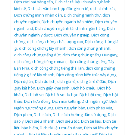
Dịch các loại bằng cấp
,
Dịch các tài liệu chuyên nghành
kinh tế
,
Dịch các văn bản hợp đồng kinh tế
,
dịch chính xác
,
Dịch chứng minh nhân dân
,
Dịch chứng minh thư
,
dịch
chuyên ngành
,
Dịch chuyên ngành bảo hiểm
,
Dịch chuyên
ngành cntt
,
Dịch chuyên ngành tài chính ngân hàng
,
Dịch
chuyên ngành y dược
,
Dịch chuyên nghiệp
,
Dịch công
chứng
,
dịch công chứng chất lượng cao
,
Dịch công chứng là
gì
,
dịch công chứng lấy nhanh
,
dịch công chứng nhanh
,
dịch công chứng tiếng đức
,
dịch công chứng tiếng Hungary
,
dịch công chứng tiếng rumani
,
dịch công chứng tiếng Tây
Ban Nha
,
dịch công chứng tiếng thái lan
,
dịch công chứng
tiếng ý giá rẻ lấy nhanh
,
Dịch công trình kiến trúc xây dựng
,
Dịch dự án
,
Dịch du lịch
,
dịch giá rẻ
,
dịch giá rẻ ở đâu
,
Dịch
giấy kết hôn
,
Dịch giấy khai sinh
,
Dịch hộ chiếu
,
Dịch hộ
khẩu
,
Dịch hồ sơ
,
Dịch hồ sơ du học
,
Dịch hội chợ
,
Dịch hội
thảo
,
Dịch hợp đồng
,
Dịch marketting
,
Dịch ngôn ngữ
,
Dịch
Ngôn ngữ thông dụng
,
Dịch nguyên bản
,
Dịch pháp việt
,
Dịch phim
,
Dịch sách
,
Dịch sách hướng dẫn sử dụng
,
Dịch
sao y
,
Dịch siêu nhanh
,
Dịch siêu tốc
,
Dịch tài liệu
,
Dịch tài
liệu bảo hiểm
,
Dịch tài liệu chuẩn đoán
,
Dịch tài liệu chuyên
ngành
,
dịch tài liệu chuyên ngành đa ngôn ngữ
,
Dịch tài