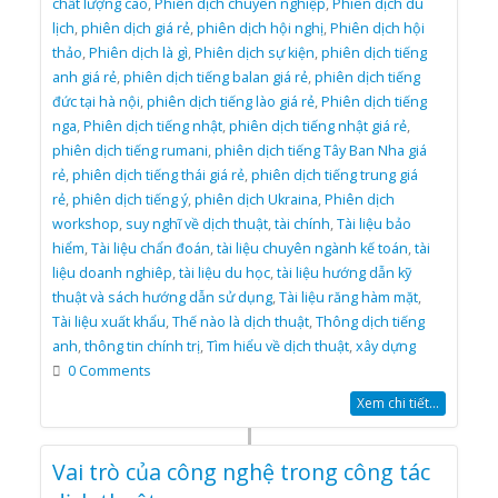
chất lượng cao
,
Phiên dịch chuyên nghiệp
,
Phiên dịch du
lịch
,
phiên dịch giá rẻ
,
phiên dịch hội nghị
,
Phiên dịch hội
thảo
,
Phiên dịch là gì
,
Phiên dịch sự kiện
,
phiên dịch tiếng
anh giá rẻ
,
phiên dịch tiếng balan giá rẻ
,
phiên dịch tiếng
đức tại hà nội
,
phiên dịch tiếng lào giá rẻ
,
Phiên dịch tiếng
nga
,
Phiên dịch tiếng nhật
,
phiên dịch tiếng nhật giá rẻ
,
phiên dịch tiếng rumani
,
phiên dịch tiếng Tây Ban Nha giá
rẻ
,
phiên dịch tiếng thái giá rẻ
,
phiên dịch tiếng trung giá
rẻ
,
phiên dịch tiếng ý
,
phiên dịch Ukraina
,
Phiên dịch
workshop
,
suy nghĩ về dịch thuật
,
tài chính
,
Tài liệu bảo
hiểm
,
Tài liệu chẩn đoán
,
tài liệu chuyên ngành kế toán
,
tài
liệu doanh nghiêp
,
tài liệu du học
,
tài liệu hướng dẫn kỹ
thuật và sách hướng dẫn sử dụng
,
Tài liệu răng hàm mặt
,
Tài liệu xuất khẩu
,
Thế nào là dịch thuật
,
Thông dịch tiếng
anh
,
thông tin chính trị
,
Tìm hiểu về dịch thuật
,
xây dựng
0 Comments
Xem chi tiết...
Vai trò của công nghệ trong công tác