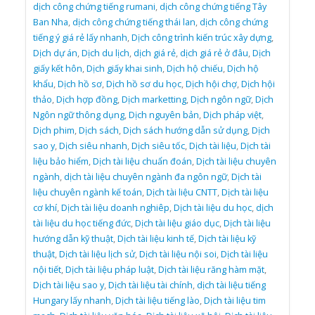
dịch công chứng tiếng rumani
,
dịch công chứng tiếng Tây
Ban Nha
,
dịch công chứng tiếng thái lan
,
dịch công chứng
tiếng ý giá rẻ lấy nhanh
,
Dịch công trình kiến trúc xây dựng
,
Dịch dự án
,
Dịch du lịch
,
dịch giá rẻ
,
dịch giá rẻ ở đâu
,
Dịch
giấy kết hôn
,
Dịch giấy khai sinh
,
Dịch hộ chiếu
,
Dịch hộ
khẩu
,
Dịch hồ sơ
,
Dịch hồ sơ du học
,
Dịch hội chợ
,
Dịch hội
thảo
,
Dịch hợp đồng
,
Dịch marketting
,
Dịch ngôn ngữ
,
Dịch
Ngôn ngữ thông dụng
,
Dịch nguyên bản
,
Dịch pháp việt
,
Dịch phim
,
Dịch sách
,
Dịch sách hướng dẫn sử dụng
,
Dịch
sao y
,
Dịch siêu nhanh
,
Dịch siêu tốc
,
Dịch tài liệu
,
Dịch tài
liệu bảo hiểm
,
Dịch tài liệu chuẩn đoán
,
Dịch tài liệu chuyên
ngành
,
dịch tài liệu chuyên ngành đa ngôn ngữ
,
Dịch tài
liệu chuyên ngành kế toán
,
Dịch tài liệu CNTT
,
Dịch tài liệu
cơ khí
,
Dịch tài liệu doanh nghiêp
,
Dịch tài liệu du học
,
dịch
tài liệu du học tiếng đức
,
Dịch tài liệu giáo dục
,
Dịch tài liệu
hướng dẫn kỹ thuật
,
Dịch tài liệu kinh tế
,
Dịch tài liệu kỹ
thuật
,
Dịch tài liệu lịch sử
,
Dịch tài liệu nội soi
,
Dịch tài liệu
nội tiết
,
Dịch tài liệu pháp luật
,
Dịch tài liệu răng hàm mặt
,
Dịch tài liệu sao y
,
Dịch tài liệu tài chính
,
dịch tài liệu tiếng
Hungary lấy nhanh
,
Dịch tài liệu tiếng lào
,
Dịch tài liệu tim