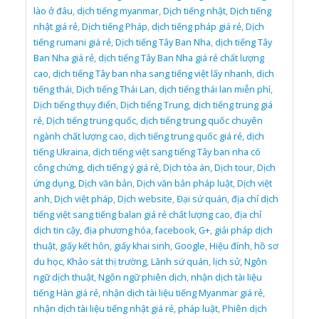
lào ở đâu
,
dịch tiếng myanmar
,
Dịch tiếng nhật
,
Dịch tiếng
nhật giá rẻ
,
Dịch tiếng Pháp
,
dịch tiếng pháp giá rẻ
,
Dịch
tiếng rumani giá rẻ
,
Dịch tiếng Tây Ban Nha
,
dịch tiếng Tây
Ban Nha giá rẻ
,
dịch tiếng Tây Ban Nha giá rẻ chất lượng
cao
,
dịch tiếng Tây ban nha sang tiếng việt lấy nhanh
,
dịch
tiếng thái
,
Dịch tiếng Thái Lan
,
dịch tiếng thái lan miễn phí
,
Dịch tiếng thụy điển
,
Dịch tiếng Trung
,
dịch tiếng trung giá
rẻ
,
Dịch tiếng trung quốc
,
dịch tiếng trung quốc chuyên
ngành chất lượng cao
,
dịch tiếng trung quốc giá rẻ
,
dịch
tiếng Ukraina
,
dịch tiếng việt sang tiếng Tây ban nha có
công chứng
,
dịch tiếng ý giá rẻ
,
Dịch tòa án
,
Dịch tour
,
Dịch
ứng dụng
,
Dịch văn bản
,
Dịch văn bản pháp luật
,
Dịch việt
anh
,
Dịch việt pháp
,
Dịch website
,
Đại sứ quán
,
địa chỉ dịch
tiếng việt sang tiếng balan giá rẻ chất lượng cao
,
địa chỉ
dịch tin cậy
,
địa phương hóa
,
facebook
,
G+
,
giải pháp dịch
thuật
,
giấy kết hôn
,
giấy khai sinh
,
Google
,
Hiệu đính
,
hồ sơ
du học
,
Khảo sát thị trường
,
Lãnh sứ quán
,
lịch sử
,
Ngôn
ngữ dịch thuật
,
Ngôn ngữ phiên dịch
,
nhận dịch tài liệu
tiếng Hàn giá rẻ
,
nhận dịch tài liệu tiếng Myanmar giá rẻ
,
nhận dịch tài liệu tiếng nhật giá rẻ
,
pháp luật
,
Phiên dịch