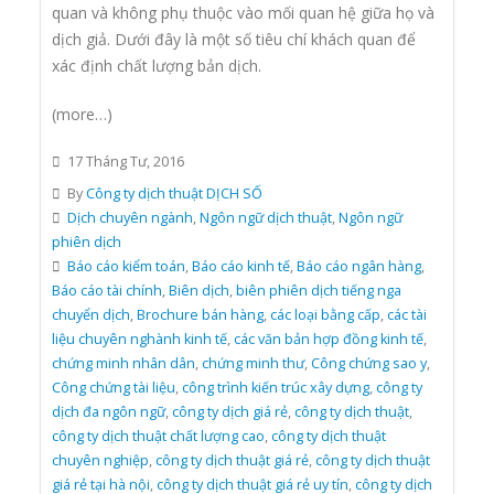
quan và không phụ thuộc vào mối quan hệ giữa họ và
dịch giả. Dưới đây là một số tiêu chí khách quan để
xác định chất lượng bản dịch.
(more…)
17 Tháng Tư, 2016
By
Công ty dịch thuật DỊCH SỐ
Dịch chuyên ngành
,
Ngôn ngữ dịch thuật
,
Ngôn ngữ
phiên dịch
Báo cáo kiểm toán
,
Báo cáo kinh tế
,
Báo cáo ngân hàng
,
Báo cáo tài chính
,
Biên dịch
,
biên phiên dịch tiếng nga
chuyển dịch
,
Brochure bán hàng
,
các loại bằng cấp
,
các tài
liệu chuyên nghành kinh tế
,
các văn bản hợp đồng kinh tế
,
chứng minh nhân dân
,
chứng minh thư
,
Công chứng sao y
,
Công chứng tài liệu
,
công trình kiến trúc xây dựng
,
công ty
dịch đa ngôn ngữ
,
công ty dịch giá rẻ
,
công ty dịch thuật
,
công ty dịch thuật chất lượng cao
,
công ty dịch thuật
chuyên nghiệp
,
công ty dịch thuật giá rẻ
,
công ty dịch thuật
giá rẻ tại hà nội
,
công ty dịch thuật giá rẻ uy tín
,
công ty dịch