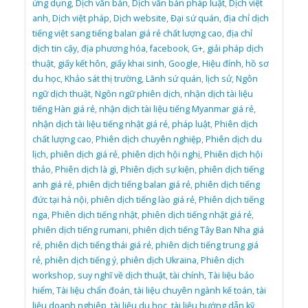
ứng dụng
,
Dịch văn bản
,
Dịch văn bản pháp luật
,
Dịch việt
anh
,
Dịch việt pháp
,
Dịch website
,
Đại sứ quán
,
địa chỉ dịch
tiếng việt sang tiếng balan giá rẻ chất lượng cao
,
địa chỉ
dịch tin cậy
,
địa phương hóa
,
facebook
,
G+
,
giải pháp dịch
thuật
,
giấy kết hôn
,
giấy khai sinh
,
Google
,
Hiệu đính
,
hồ sơ
du học
,
Khảo sát thị trường
,
Lãnh sứ quán
,
lịch sử
,
Ngôn
ngữ dịch thuật
,
Ngôn ngữ phiên dịch
,
nhận dịch tài liệu
tiếng Hàn giá rẻ
,
nhận dịch tài liệu tiếng Myanmar giá rẻ
,
nhận dịch tài liệu tiếng nhật giá rẻ
,
pháp luật
,
Phiên dịch
chất lượng cao
,
Phiên dịch chuyên nghiệp
,
Phiên dịch du
lịch
,
phiên dịch giá rẻ
,
phiên dịch hội nghị
,
Phiên dịch hội
thảo
,
Phiên dịch là gì
,
Phiên dịch sự kiện
,
phiên dịch tiếng
anh giá rẻ
,
phiên dịch tiếng balan giá rẻ
,
phiên dịch tiếng
đức tại hà nội
,
phiên dịch tiếng lào giá rẻ
,
Phiên dịch tiếng
nga
,
Phiên dịch tiếng nhật
,
phiên dịch tiếng nhật giá rẻ
,
phiên dịch tiếng rumani
,
phiên dịch tiếng Tây Ban Nha giá
rẻ
,
phiên dịch tiếng thái giá rẻ
,
phiên dịch tiếng trung giá
rẻ
,
phiên dịch tiếng ý
,
phiên dịch Ukraina
,
Phiên dịch
workshop
,
suy nghĩ về dịch thuật
,
tài chính
,
Tài liệu bảo
hiểm
,
Tài liệu chẩn đoán
,
tài liệu chuyên ngành kế toán
,
tài
liệu doanh nghiêp
,
tài liệu du học
,
tài liệu hướng dẫn kỹ