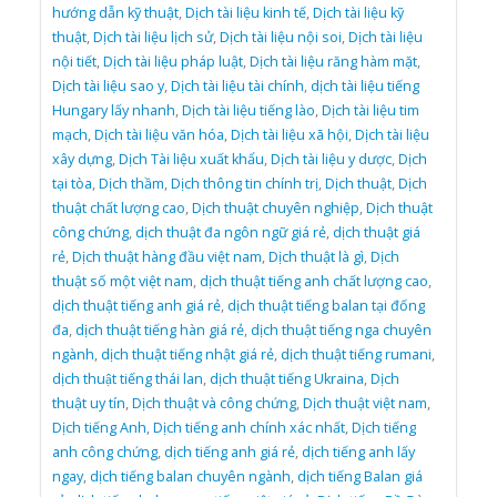
hướng dẫn kỹ thuật
,
Dịch tài liệu kinh tế
,
Dịch tài liệu kỹ
thuật
,
Dịch tài liệu lịch sử
,
Dịch tài liệu nội soi
,
Dịch tài liệu
nội tiết
,
Dịch tài liệu pháp luật
,
Dịch tài liệu răng hàm mặt
,
Dịch tài liệu sao y
,
Dịch tài liệu tài chính
,
dịch tài liệu tiếng
Hungary lấy nhanh
,
Dịch tài liệu tiếng lào
,
Dịch tài liệu tim
mạch
,
Dịch tài liệu văn hóa
,
Dịch tài liệu xã hội
,
Dịch tài liệu
xây dựng
,
Dịch Tài liệu xuất khẩu
,
Dịch tài liệu y dược
,
Dịch
tại tòa
,
Dịch thầm
,
Dịch thông tin chính trị
,
Dịch thuật
,
Dịch
thuật chất lượng cao
,
Dịch thuật chuyên nghiệp
,
Dịch thuật
công chứng
,
dịch thuật đa ngôn ngữ giá rẻ
,
dịch thuật giá
rẻ
,
Dịch thuật hàng đầu việt nam
,
Dịch thuật là gì
,
Dịch
thuật số một việt nam
,
dịch thuật tiếng anh chất lượng cao
,
dịch thuật tiếng anh giá rẻ
,
dịch thuật tiếng balan tại đống
đa
,
dịch thuật tiếng hàn giá rẻ
,
dịch thuật tiếng nga chuyên
ngành
,
dịch thuật tiếng nhật giá rẻ
,
dịch thuật tiếng rumani
,
dịch thuật tiếng thái lan
,
dịch thuật tiếng Ukraina
,
Dịch
thuật uy tín
,
Dịch thuật và công chứng
,
Dịch thuật việt nam
,
Dịch tiếng Anh
,
Dịch tiếng anh chính xác nhất
,
Dịch tiếng
anh công chứng
,
dịch tiếng anh giá rẻ
,
dịch tiếng anh lấy
ngay
,
dịch tiếng balan chuyên ngành
,
dịch tiếng Balan giá