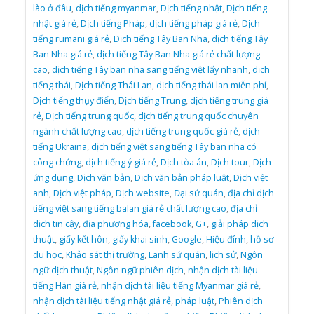
lào ở đâu
,
dịch tiếng myanmar
,
Dịch tiếng nhật
,
Dịch tiếng
nhật giá rẻ
,
Dịch tiếng Pháp
,
dịch tiếng pháp giá rẻ
,
Dịch
tiếng rumani giá rẻ
,
Dịch tiếng Tây Ban Nha
,
dịch tiếng Tây
Ban Nha giá rẻ
,
dịch tiếng Tây Ban Nha giá rẻ chất lượng
cao
,
dịch tiếng Tây ban nha sang tiếng việt lấy nhanh
,
dịch
tiếng thái
,
Dịch tiếng Thái Lan
,
dịch tiếng thái lan miễn phí
,
Dịch tiếng thụy điển
,
Dịch tiếng Trung
,
dịch tiếng trung giá
rẻ
,
Dịch tiếng trung quốc
,
dịch tiếng trung quốc chuyên
ngành chất lượng cao
,
dịch tiếng trung quốc giá rẻ
,
dịch
tiếng Ukraina
,
dịch tiếng việt sang tiếng Tây ban nha có
công chứng
,
dịch tiếng ý giá rẻ
,
Dịch tòa án
,
Dịch tour
,
Dịch
ứng dụng
,
Dịch văn bản
,
Dịch văn bản pháp luật
,
Dịch việt
anh
,
Dịch việt pháp
,
Dịch website
,
Đại sứ quán
,
địa chỉ dịch
tiếng việt sang tiếng balan giá rẻ chất lượng cao
,
địa chỉ
dịch tin cậy
,
địa phương hóa
,
facebook
,
G+
,
giải pháp dịch
thuật
,
giấy kết hôn
,
giấy khai sinh
,
Google
,
Hiệu đính
,
hồ sơ
du học
,
Khảo sát thị trường
,
Lãnh sứ quán
,
lịch sử
,
Ngôn
ngữ dịch thuật
,
Ngôn ngữ phiên dịch
,
nhận dịch tài liệu
tiếng Hàn giá rẻ
,
nhận dịch tài liệu tiếng Myanmar giá rẻ
,
nhận dịch tài liệu tiếng nhật giá rẻ
,
pháp luật
,
Phiên dịch