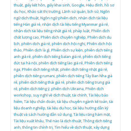
thuật
,
giấy kết hôn
,
giấy khai sinh
,
Google
,
Hiệu đính
,
hồ sơ
du học
,
Khảo sát thị trường
,
Lãnh sứ quán
,
lịch sử
,
Ngôn
ngữ dịch thuật
,
Ngôn ngữ phiên dịch
,
nhận dịch tài liệu
tiếng Hàn giá rẻ
,
nhận dịch tài liệu tiếng Myanmar giá rẻ
,
nhận dịch tài liệu tiếng nhật giá rẻ
,
pháp luật
,
Phiên dịch
chất lượng cao
,
Phiên dịch chuyên nghiệp
,
Phiên dịch du
lịch
,
phiên dịch giá rẻ
,
phiên dịch hội nghị
,
Phiên dịch hội
thảo
,
Phiên dịch là gì
,
Phiên dịch sự kiện
,
phiên dịch tiếng
anh giá rẻ
,
phiên dịch tiếng balan giá rẻ
,
phiên dịch tiếng
đức tại hà nội
,
phiên dịch tiếng lào giá rẻ
,
Phiên dịch tiếng
nga
,
Phiên dịch tiếng nhật
,
phiên dịch tiếng nhật giá rẻ
,
phiên dịch tiếng rumani
,
phiên dịch tiếng Tây Ban Nha giá
rẻ
,
phiên dịch tiếng thái giá rẻ
,
phiên dịch tiếng trung giá
rẻ
,
phiên dịch tiếng ý
,
phiên dịch Ukraina
,
Phiên dịch
workshop
,
suy nghĩ về dịch thuật
,
tài chính
,
Tài liệu bảo
hiểm
,
Tài liệu chẩn đoán
,
tài liệu chuyên ngành kế toán
,
tài
liệu doanh nghiêp
,
tài liệu du học
,
tài liệu hướng dẫn kỹ
thuật và sách hướng dẫn sử dụng
,
Tài liệu răng hàm mặt
,
Tài liệu xuất khẩu
,
Thế nào là dịch thuật
,
Thông dịch tiếng
anh
,
thông tin chính trị
,
Tìm hiểu về dịch thuật
,
xây dựng