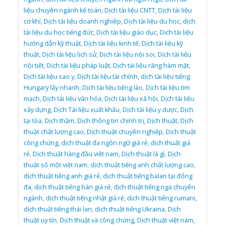
liệu chuyên ngành kế toán
,
Dịch tài liệu CNTT
,
Dịch tài liệu
cơ khí
,
Dịch tài liệu doanh nghiêp
,
Dịch tài liệu du học
,
dịch
tài liệu du học tiếng đức
,
Dịch tài liệu giáo dục
,
Dịch tài liệu
hướng dẫn kỹ thuật
,
Dịch tài liệu kinh tế
,
Dịch tài liệu kỹ
thuật
,
Dịch tài liệu lịch sử
,
Dịch tài liệu nội soi
,
Dịch tài liệu
nội tiết
,
Dịch tài liệu pháp luật
,
Dịch tài liệu răng hàm mặt
,
Dịch tài liệu sao y
,
Dịch tài liệu tài chính
,
dịch tài liệu tiếng
Hungary lấy nhanh
,
Dịch tài liệu tiếng lào
,
Dịch tài liệu tim
mạch
,
Dịch tài liệu văn hóa
,
Dịch tài liệu xã hội
,
Dịch tài liệu
xây dựng
,
Dịch Tài liệu xuất khẩu
,
Dịch tài liệu y dược
,
Dịch
tại tòa
,
Dịch thầm
,
Dịch thông tin chính trị
,
Dịch thuật
,
Dịch
thuật chất lượng cao
,
Dịch thuật chuyên nghiệp
,
Dịch thuật
công chứng
,
dịch thuật đa ngôn ngữ giá rẻ
,
dịch thuật giá
rẻ
,
Dịch thuật hàng đầu việt nam
,
Dịch thuật là gì
,
Dịch
thuật số một việt nam
,
dịch thuật tiếng anh chất lượng cao
,
dịch thuật tiếng anh giá rẻ
,
dịch thuật tiếng balan tại đống
đa
,
dịch thuật tiếng hàn giá rẻ
,
dịch thuật tiếng nga chuyên
ngành
,
dịch thuật tiếng nhật giá rẻ
,
dịch thuật tiếng rumani
,
dịch thuật tiếng thái lan
,
dịch thuật tiếng Ukraina
,
Dịch
thuật uy tín
,
Dịch thuật và công chứng
,
Dịch thuật việt nam
,