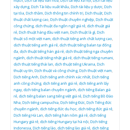
mạch
,
Dịch tài liệu văn hóa
,
Dịch tài liệu xã hội
,
Dịch tài liệu
xây dựng
,
Dịch Tài liệu xuất khẩu
,
Dịch tài liệu y dược
,
Dịch
tại tòa
,
Dịch thầm
,
Dịch thông tin chính trị
,
Dịch thuật
,
Dịch
thuật chất lượng cao
,
Dịch thuật chuyên nghiệp
,
Dịch thuật
công chứng
,
dịch thuật đa ngôn ngữ giá rẻ
,
dịch thuật giá
rẻ
,
Dịch thuật hàng đầu việt nam
,
Dịch thuật là gì
,
Dịch
thuật số một việt nam
,
dịch thuật tiếng anh chất lượng cao
,
dịch thuật tiếng anh giá rẻ
,
dịch thuật tiếng balan tại đống
đa
,
dịch thuật tiếng hàn giá rẻ
,
dịch thuật tiếng nga chuyên
ngành
,
dịch thuật tiếng nhật giá rẻ
,
dịch thuật tiếng rumani
,
dịch thuật tiếng thái lan
,
dịch thuật tiếng Ukraina
,
Dịch
thuật uy tín
,
Dịch thuật và công chứng
,
Dịch thuật việt nam
,
Dịch tiếng Anh
,
Dịch tiếng anh chính xác nhất
,
Dịch tiếng
anh công chứng
,
dịch tiếng anh giá rẻ
,
dịch tiếng anh lấy
ngay
,
dịch tiếng balan chuyên ngành
,
dịch tiếng Balan giá
rẻ
,
dịch tiếng balan sang tiếng việt giá rẻ
,
Dịch tiếng Bồ Đào
Nha
,
Dịch tiếng campuchia
,
Dịch tiếng Đức
,
Dịch Tiếng đức
chuyên ngành
,
dịch tiếng đức du học
,
dịch tiếng đức giá rẻ
,
Dịch tiếng Hà Lan
,
dịch tiếng hán nôm giá rẻ
,
dịch tiếng
Hungary giá rẻ
,
dịch tiếng Hungary tại hà nội
,
Dịch tiếng
Indonesia
,
Dịch tiếng lào
,
dịch tiếng lào giá rẻ
,
dịch tiếng