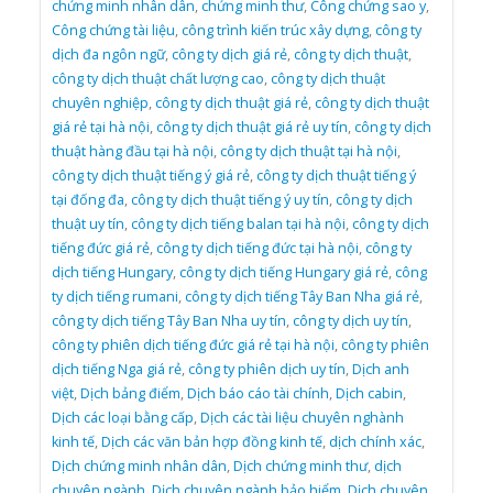
chứng minh nhân dân
,
chứng minh thư
,
Công chứng sao y
,
Công chứng tài liệu
,
công trình kiến trúc xây dựng
,
công ty
dịch đa ngôn ngữ
,
công ty dịch giá rẻ
,
công ty dịch thuật
,
công ty dịch thuật chất lượng cao
,
công ty dịch thuật
chuyên nghiệp
,
công ty dịch thuật giá rẻ
,
công ty dịch thuật
giá rẻ tại hà nội
,
công ty dịch thuật giá rẻ uy tín
,
công ty dịch
thuật hàng đầu tại hà nội
,
công ty dịch thuật tại hà nội
,
công ty dịch thuật tiếng ý giá rẻ
,
công ty dịch thuật tiếng ý
tại đống đa
,
công ty dịch thuật tiếng ý uy tín
,
công ty dịch
thuật uy tín
,
công ty dịch tiếng balan tại hà nội
,
công ty dịch
tiếng đức giá rẻ
,
công ty dịch tiếng đức tại hà nội
,
công ty
dịch tiếng Hungary
,
công ty dịch tiếng Hungary giá rẻ
,
công
ty dịch tiếng rumani
,
công ty dịch tiếng Tây Ban Nha giá rẻ
,
công ty dịch tiếng Tây Ban Nha uy tín
,
công ty dịch uy tín
,
công ty phiên dịch tiếng đức giá rẻ tại hà nội
,
công ty phiên
dịch tiếng Nga giá rẻ
,
công ty phiên dịch uy tín
,
Dịch anh
việt
,
Dịch bảng điểm
,
Dịch báo cáo tài chính
,
Dịch cabin
,
Dịch các loại bằng cấp
,
Dịch các tài liệu chuyên nghành
kinh tế
,
Dịch các văn bản hợp đồng kinh tế
,
dịch chính xác
,
Dịch chứng minh nhân dân
,
Dịch chứng minh thư
,
dịch
chuyên ngành
,
Dịch chuyên ngành bảo hiểm
,
Dịch chuyên