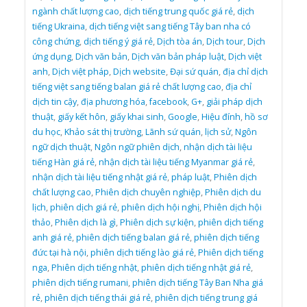
ngành chất lượng cao
,
dịch tiếng trung quốc giá rẻ
,
dịch
tiếng Ukraina
,
dịch tiếng việt sang tiếng Tây ban nha có
công chứng
,
dịch tiếng ý giá rẻ
,
Dịch tòa án
,
Dịch tour
,
Dịch
ứng dụng
,
Dịch văn bản
,
Dịch văn bản pháp luật
,
Dịch việt
anh
,
Dịch việt pháp
,
Dịch website
,
Đại sứ quán
,
địa chỉ dịch
tiếng việt sang tiếng balan giá rẻ chất lượng cao
,
địa chỉ
dịch tin cậy
,
địa phương hóa
,
facebook
,
G+
,
giải pháp dịch
thuật
,
giấy kết hôn
,
giấy khai sinh
,
Google
,
Hiệu đính
,
hồ sơ
du học
,
Khảo sát thị trường
,
Lãnh sứ quán
,
lịch sử
,
Ngôn
ngữ dịch thuật
,
Ngôn ngữ phiên dịch
,
nhận dịch tài liệu
tiếng Hàn giá rẻ
,
nhận dịch tài liệu tiếng Myanmar giá rẻ
,
nhận dịch tài liệu tiếng nhật giá rẻ
,
pháp luật
,
Phiên dịch
chất lượng cao
,
Phiên dịch chuyên nghiệp
,
Phiên dịch du
lịch
,
phiên dịch giá rẻ
,
phiên dịch hội nghị
,
Phiên dịch hội
thảo
,
Phiên dịch là gì
,
Phiên dịch sự kiện
,
phiên dịch tiếng
anh giá rẻ
,
phiên dịch tiếng balan giá rẻ
,
phiên dịch tiếng
đức tại hà nội
,
phiên dịch tiếng lào giá rẻ
,
Phiên dịch tiếng
nga
,
Phiên dịch tiếng nhật
,
phiên dịch tiếng nhật giá rẻ
,
phiên dịch tiếng rumani
,
phiên dịch tiếng Tây Ban Nha giá
rẻ
,
phiên dịch tiếng thái giá rẻ
,
phiên dịch tiếng trung giá