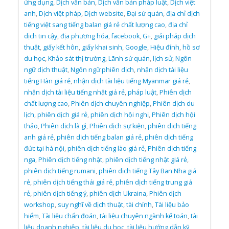
ứng dụng
,
Dịch văn bản
,
Dịch văn bản pháp luật
,
Dịch việt
anh
,
Dịch việt pháp
,
Dịch website
,
Đại sứ quán
,
địa chỉ dịch
tiếng việt sang tiếng balan giá rẻ chất lượng cao
,
địa chỉ
dịch tin cậy
,
địa phương hóa
,
facebook
,
G+
,
giải pháp dịch
thuật
,
giấy kết hôn
,
giấy khai sinh
,
Google
,
Hiệu đính
,
hồ sơ
du học
,
Khảo sát thị trường
,
Lãnh sứ quán
,
lịch sử
,
Ngôn
ngữ dịch thuật
,
Ngôn ngữ phiên dịch
,
nhận dịch tài liệu
tiếng Hàn giá rẻ
,
nhận dịch tài liệu tiếng Myanmar giá rẻ
,
nhận dịch tài liệu tiếng nhật giá rẻ
,
pháp luật
,
Phiên dịch
chất lượng cao
,
Phiên dịch chuyên nghiệp
,
Phiên dịch du
lịch
,
phiên dịch giá rẻ
,
phiên dịch hội nghị
,
Phiên dịch hội
thảo
,
Phiên dịch là gì
,
Phiên dịch sự kiện
,
phiên dịch tiếng
anh giá rẻ
,
phiên dịch tiếng balan giá rẻ
,
phiên dịch tiếng
đức tại hà nội
,
phiên dịch tiếng lào giá rẻ
,
Phiên dịch tiếng
nga
,
Phiên dịch tiếng nhật
,
phiên dịch tiếng nhật giá rẻ
,
phiên dịch tiếng rumani
,
phiên dịch tiếng Tây Ban Nha giá
rẻ
,
phiên dịch tiếng thái giá rẻ
,
phiên dịch tiếng trung giá
rẻ
,
phiên dịch tiếng ý
,
phiên dịch Ukraina
,
Phiên dịch
workshop
,
suy nghĩ về dịch thuật
,
tài chính
,
Tài liệu bảo
hiểm
,
Tài liệu chẩn đoán
,
tài liệu chuyên ngành kế toán
,
tài
liệu doanh nghiêp
,
tài liệu du học
,
tài liệu hướng dẫn kỹ