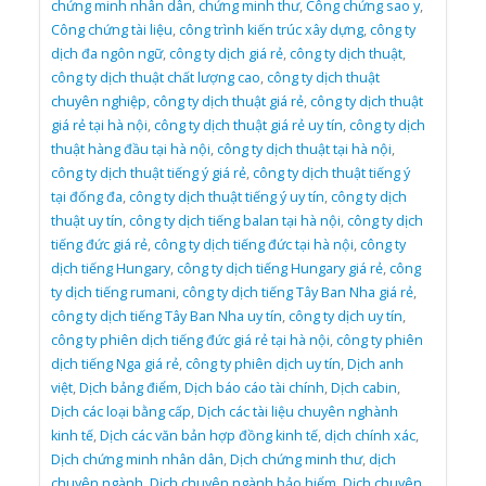
chứng minh nhân dân
,
chứng minh thư
,
Công chứng sao y
,
Công chứng tài liệu
,
công trình kiến trúc xây dựng
,
công ty
dịch đa ngôn ngữ
,
công ty dịch giá rẻ
,
công ty dịch thuật
,
công ty dịch thuật chất lượng cao
,
công ty dịch thuật
chuyên nghiệp
,
công ty dịch thuật giá rẻ
,
công ty dịch thuật
giá rẻ tại hà nội
,
công ty dịch thuật giá rẻ uy tín
,
công ty dịch
thuật hàng đầu tại hà nội
,
công ty dịch thuật tại hà nội
,
công ty dịch thuật tiếng ý giá rẻ
,
công ty dịch thuật tiếng ý
tại đống đa
,
công ty dịch thuật tiếng ý uy tín
,
công ty dịch
thuật uy tín
,
công ty dịch tiếng balan tại hà nội
,
công ty dịch
tiếng đức giá rẻ
,
công ty dịch tiếng đức tại hà nội
,
công ty
dịch tiếng Hungary
,
công ty dịch tiếng Hungary giá rẻ
,
công
ty dịch tiếng rumani
,
công ty dịch tiếng Tây Ban Nha giá rẻ
,
công ty dịch tiếng Tây Ban Nha uy tín
,
công ty dịch uy tín
,
công ty phiên dịch tiếng đức giá rẻ tại hà nội
,
công ty phiên
dịch tiếng Nga giá rẻ
,
công ty phiên dịch uy tín
,
Dịch anh
việt
,
Dịch bảng điểm
,
Dịch báo cáo tài chính
,
Dịch cabin
,
Dịch các loại bằng cấp
,
Dịch các tài liệu chuyên nghành
kinh tế
,
Dịch các văn bản hợp đồng kinh tế
,
dịch chính xác
,
Dịch chứng minh nhân dân
,
Dịch chứng minh thư
,
dịch
chuyên ngành
,
Dịch chuyên ngành bảo hiểm
,
Dịch chuyên