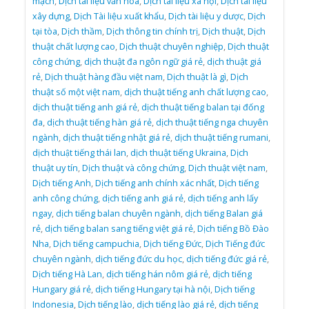
mạch
,
Dịch tài liệu văn hóa
,
Dịch tài liệu xã hội
,
Dịch tài liệu
xây dựng
,
Dịch Tài liệu xuất khẩu
,
Dịch tài liệu y dược
,
Dịch
tại tòa
,
Dịch thầm
,
Dịch thông tin chính trị
,
Dịch thuật
,
Dịch
thuật chất lượng cao
,
Dịch thuật chuyên nghiệp
,
Dịch thuật
công chứng
,
dịch thuật đa ngôn ngữ giá rẻ
,
dịch thuật giá
rẻ
,
Dịch thuật hàng đầu việt nam
,
Dịch thuật là gì
,
Dịch
thuật số một việt nam
,
dịch thuật tiếng anh chất lượng cao
,
dịch thuật tiếng anh giá rẻ
,
dịch thuật tiếng balan tại đống
đa
,
dịch thuật tiếng hàn giá rẻ
,
dịch thuật tiếng nga chuyên
ngành
,
dịch thuật tiếng nhật giá rẻ
,
dịch thuật tiếng rumani
,
dịch thuật tiếng thái lan
,
dịch thuật tiếng Ukraina
,
Dịch
thuật uy tín
,
Dịch thuật và công chứng
,
Dịch thuật việt nam
,
Dịch tiếng Anh
,
Dịch tiếng anh chính xác nhất
,
Dịch tiếng
anh công chứng
,
dịch tiếng anh giá rẻ
,
dịch tiếng anh lấy
ngay
,
dịch tiếng balan chuyên ngành
,
dịch tiếng Balan giá
rẻ
,
dịch tiếng balan sang tiếng việt giá rẻ
,
Dịch tiếng Bồ Đào
Nha
,
Dịch tiếng campuchia
,
Dịch tiếng Đức
,
Dịch Tiếng đức
chuyên ngành
,
dịch tiếng đức du học
,
dịch tiếng đức giá rẻ
,
Dịch tiếng Hà Lan
,
dịch tiếng hán nôm giá rẻ
,
dịch tiếng
Hungary giá rẻ
,
dịch tiếng Hungary tại hà nội
,
Dịch tiếng
Indonesia
,
Dịch tiếng lào
,
dịch tiếng lào giá rẻ
,
dịch tiếng