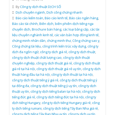
By
Công ty dịch thuật DỊCH SỐ
Dịch chuyên ngành
,
Dịch công chứng nhanh
Báo cáo kiểm toán
,
Báo cáo kinh tế
,
Báo cáo ngân hàng
,
Báo cáo tài chính
,
Biên dịch
,
biên phiên dịch tiếng nga
chuyển dịch
,
Brochure bán hàng
,
các loại bằng cấp
,
các tài
liệu chuyên nghành kinh tế
,
các văn bản hợp đồng kinh tế
,
chứng minh nhân dân
,
chứng minh thư
,
Công chứng sao y
,
Công chứng tài liệu
,
công trình kiến trúc xây dựng
,
công ty
dịch đa ngôn ngữ
,
công ty dịch giá rẻ
,
công ty dịch thuật
,
công ty dịch thuật chất lượng cao
,
công ty dịch thuật
chuyên nghiệp
,
công ty dịch thuật giá rẻ
,
công ty dịch thuật
giá rẻ tại hà nội
,
công ty dịch thuật giá rẻ uy tín
,
công ty dịch
thuật hàng đầu tại hà nội
,
công ty dịch thuật tại hà nội
,
công ty dịch thuật tiếng ý giá rẻ
,
công ty dịch thuật tiếng ý
tại đống đa
,
công ty dịch thuật tiếng ý uy tín
,
công ty dịch
thuật uy tín
,
công ty dịch tiếng balan tại hà nội
,
công ty dịch
tiếng đức giá rẻ
,
công ty dịch tiếng đức tại hà nội
,
công ty
dịch tiếng Hungary
,
công ty dịch tiếng Hungary giá rẻ
,
công
ty dịch tiếng rumani
,
công ty dịch tiếng Tây Ban Nha giá rẻ
,
công ty dịch tiếng Tây Ban Nha uy tín
,
công ty dịch uy tín
,