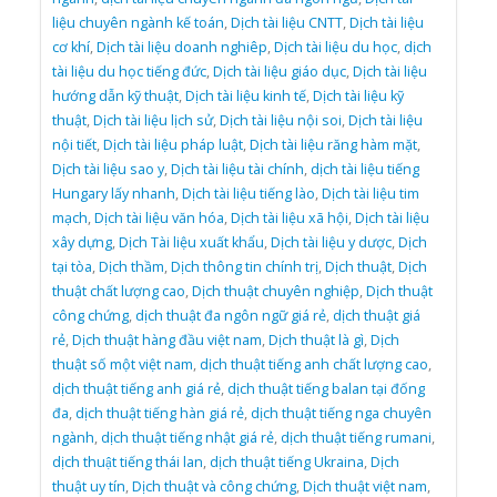
liệu chuyên ngành kế toán
,
Dịch tài liệu CNTT
,
Dịch tài liệu
cơ khí
,
Dịch tài liệu doanh nghiêp
,
Dịch tài liệu du học
,
dịch
tài liệu du học tiếng đức
,
Dịch tài liệu giáo dục
,
Dịch tài liệu
hướng dẫn kỹ thuật
,
Dịch tài liệu kinh tế
,
Dịch tài liệu kỹ
thuật
,
Dịch tài liệu lịch sử
,
Dịch tài liệu nội soi
,
Dịch tài liệu
nội tiết
,
Dịch tài liệu pháp luật
,
Dịch tài liệu răng hàm mặt
,
Dịch tài liệu sao y
,
Dịch tài liệu tài chính
,
dịch tài liệu tiếng
Hungary lấy nhanh
,
Dịch tài liệu tiếng lào
,
Dịch tài liệu tim
mạch
,
Dịch tài liệu văn hóa
,
Dịch tài liệu xã hội
,
Dịch tài liệu
xây dựng
,
Dịch Tài liệu xuất khẩu
,
Dịch tài liệu y dược
,
Dịch
tại tòa
,
Dịch thầm
,
Dịch thông tin chính trị
,
Dịch thuật
,
Dịch
thuật chất lượng cao
,
Dịch thuật chuyên nghiệp
,
Dịch thuật
công chứng
,
dịch thuật đa ngôn ngữ giá rẻ
,
dịch thuật giá
rẻ
,
Dịch thuật hàng đầu việt nam
,
Dịch thuật là gì
,
Dịch
thuật số một việt nam
,
dịch thuật tiếng anh chất lượng cao
,
dịch thuật tiếng anh giá rẻ
,
dịch thuật tiếng balan tại đống
đa
,
dịch thuật tiếng hàn giá rẻ
,
dịch thuật tiếng nga chuyên
ngành
,
dịch thuật tiếng nhật giá rẻ
,
dịch thuật tiếng rumani
,
dịch thuật tiếng thái lan
,
dịch thuật tiếng Ukraina
,
Dịch
thuật uy tín
,
Dịch thuật và công chứng
,
Dịch thuật việt nam
,