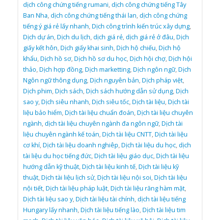
dịch công chứng tiếng rumani
,
dịch công chứng tiếng Tây
Ban Nha
,
dịch công chứng tiếng thái lan
,
dịch công chứng
tiếng ý giá rẻ lấy nhanh
,
Dịch công trình kiến trúc xây dựng
,
Dịch dự án
,
Dịch du lịch
,
dịch giá rẻ
,
dịch giá rẻ ở đâu
,
Dịch
giấy kết hôn
,
Dịch giấy khai sinh
,
Dịch hộ chiếu
,
Dịch hộ
khẩu
,
Dịch hồ sơ
,
Dịch hồ sơ du học
,
Dịch hội chợ
,
Dịch hội
thảo
,
Dịch hợp đồng
,
Dịch marketting
,
Dịch ngôn ngữ
,
Dịch
Ngôn ngữ thông dụng
,
Dịch nguyên bản
,
Dịch pháp việt
,
Dịch phim
,
Dịch sách
,
Dịch sách hướng dẫn sử dụng
,
Dịch
sao y
,
Dịch siêu nhanh
,
Dịch siêu tốc
,
Dịch tài liệu
,
Dịch tài
liệu bảo hiểm
,
Dịch tài liệu chuẩn đoán
,
Dịch tài liệu chuyên
ngành
,
dịch tài liệu chuyên ngành đa ngôn ngữ
,
Dịch tài
liệu chuyên ngành kế toán
,
Dịch tài liệu CNTT
,
Dịch tài liệu
cơ khí
,
Dịch tài liệu doanh nghiêp
,
Dịch tài liệu du học
,
dịch
tài liệu du học tiếng đức
,
Dịch tài liệu giáo dục
,
Dịch tài liệu
hướng dẫn kỹ thuật
,
Dịch tài liệu kinh tế
,
Dịch tài liệu kỹ
thuật
,
Dịch tài liệu lịch sử
,
Dịch tài liệu nội soi
,
Dịch tài liệu
nội tiết
,
Dịch tài liệu pháp luật
,
Dịch tài liệu răng hàm mặt
,
Dịch tài liệu sao y
,
Dịch tài liệu tài chính
,
dịch tài liệu tiếng
Hungary lấy nhanh
,
Dịch tài liệu tiếng lào
,
Dịch tài liệu tim