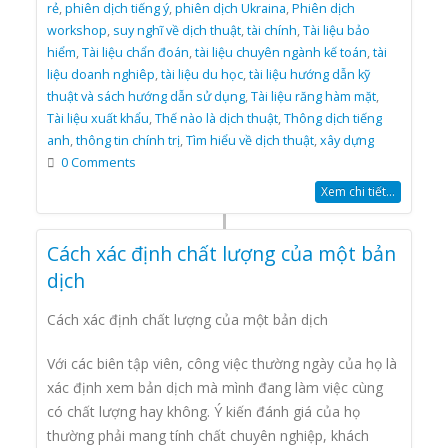
rẻ
,
phiên dịch tiếng ý
,
phiên dịch Ukraina
,
Phiên dịch
workshop
,
suy nghĩ về dịch thuật
,
tài chính
,
Tài liệu bảo
hiểm
,
Tài liệu chẩn đoán
,
tài liệu chuyên ngành kế toán
,
tài
liệu doanh nghiêp
,
tài liệu du học
,
tài liệu hướng dẫn kỹ
thuật và sách hướng dẫn sử dụng
,
Tài liệu răng hàm mặt
,
Tài liệu xuất khẩu
,
Thế nào là dịch thuật
,
Thông dịch tiếng
anh
,
thông tin chính trị
,
Tìm hiểu về dịch thuật
,
xây dựng
0 Comments
Xem chi tiết...
Cách xác định chất lượng của một bản
dịch
Cách xác định chất lượng của một bản dịch
Với các biên tập viên, công việc thường ngày của họ là
xác định xem bản dịch mà mình đang làm việc cùng
có chất lượng hay không. Ý kiến đánh giá của họ
thường phải mang tính chất chuyên nghiệp, khách