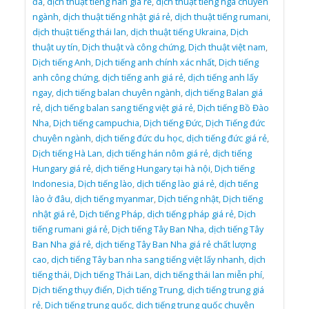
đa
,
dịch thuật tiếng hàn giá rẻ
,
dịch thuật tiếng nga chuyên
ngành
,
dịch thuật tiếng nhật giá rẻ
,
dịch thuật tiếng rumani
,
dịch thuật tiếng thái lan
,
dịch thuật tiếng Ukraina
,
Dịch
thuật uy tín
,
Dịch thuật và công chứng
,
Dịch thuật việt nam
,
Dịch tiếng Anh
,
Dịch tiếng anh chính xác nhất
,
Dịch tiếng
anh công chứng
,
dịch tiếng anh giá rẻ
,
dịch tiếng anh lấy
ngay
,
dịch tiếng balan chuyên ngành
,
dịch tiếng Balan giá
rẻ
,
dịch tiếng balan sang tiếng việt giá rẻ
,
Dịch tiếng Bồ Đào
Nha
,
Dịch tiếng campuchia
,
Dịch tiếng Đức
,
Dịch Tiếng đức
chuyên ngành
,
dịch tiếng đức du học
,
dịch tiếng đức giá rẻ
,
Dịch tiếng Hà Lan
,
dịch tiếng hán nôm giá rẻ
,
dịch tiếng
Hungary giá rẻ
,
dịch tiếng Hungary tại hà nội
,
Dịch tiếng
Indonesia
,
Dịch tiếng lào
,
dịch tiếng lào giá rẻ
,
dịch tiếng
lào ở đâu
,
dịch tiếng myanmar
,
Dịch tiếng nhật
,
Dịch tiếng
nhật giá rẻ
,
Dịch tiếng Pháp
,
dịch tiếng pháp giá rẻ
,
Dịch
tiếng rumani giá rẻ
,
Dịch tiếng Tây Ban Nha
,
dịch tiếng Tây
Ban Nha giá rẻ
,
dịch tiếng Tây Ban Nha giá rẻ chất lượng
cao
,
dịch tiếng Tây ban nha sang tiếng việt lấy nhanh
,
dịch
tiếng thái
,
Dịch tiếng Thái Lan
,
dịch tiếng thái lan miễn phí
,
Dịch tiếng thụy điển
,
Dịch tiếng Trung
,
dịch tiếng trung giá
rẻ
,
Dịch tiếng trung quốc
,
dịch tiếng trung quốc chuyên