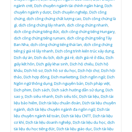
ngành cntt
,
Dịch chuyên ngành tài chính ngân hàng
,
Dịch
chuyên ngành y dược
,
Dịch chuyên nghiệp
,
Dịch công
chứng
,
dịch công chứng chất lượng cao
,
Dịch công chứng là
gì
,
dịch công chứng lấy nhanh
,
dịch công chứng nhanh
,
dịch công chứng tiếng đức
,
dịch công chứng tiếng Hungary
,
dịch công chứng tiếng rumani
,
dịch công chứng tiếng Tây
Ban Nha
,
dịch công chứng tiếng thái lan
,
dịch công chứng
tiếng ý giá rẻ lấy nhanh
,
Dịch công trình kiến trúc xây dựng
,
Dịch dự án
,
Dịch du lịch
,
dịch giá rẻ
,
dịch giá rẻ ở đâu
,
Dịch
giấy kết hôn
,
Dịch giấy khai sinh
,
Dịch hộ chiếu
,
Dịch hộ
khẩu
,
Dịch hồ sơ
,
Dịch hồ sơ du học
,
Dịch hội chợ
,
Dịch hội
thảo
,
Dịch hợp đồng
,
Dịch marketting
,
Dịch ngôn ngữ
,
Dịch
Ngôn ngữ thông dụng
,
Dịch nguyên bản
,
Dịch pháp việt
,
Dịch phim
,
Dịch sách
,
Dịch sách hướng dẫn sử dụng
,
Dịch
sao y
,
Dịch siêu nhanh
,
Dịch siêu tốc
,
Dịch tài liệu
,
Dịch tài
liệu bảo hiểm
,
Dịch tài liệu chuẩn đoán
,
Dịch tài liệu chuyên
ngành
,
dịch tài liệu chuyên ngành đa ngôn ngữ
,
Dịch tài
liệu chuyên ngành kế toán
,
Dịch tài liệu CNTT
,
Dịch tài liệu
cơ khí
,
Dịch tài liệu doanh nghiêp
,
Dịch tài liệu du học
,
dịch
tài liệu du học tiếng đức
,
Dịch tài liệu giáo dục
,
Dịch tài liệu