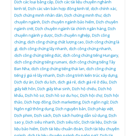
Dịch các loại bằng cấp
,
Dịch các tài liệu chuyên nghành
kinh tế
,
Dịch các văn bản hợp đồng kinh tế
,
dịch chính xác
,
Dịch chứng minh nhân dân
,
Dịch chứng minh thư
,
dịch
chuyên ngành
,
Dịch chuyên ngành bảo hiểm
,
Dịch chuyên
ngành cntt
,
Dịch chuyên ngành tài chính ngân hàng
,
Dịch
chuyên ngành y dược
,
Dịch chuyên nghiệp
,
Dịch công
chứng
,
dịch công chứng chất lượng cao
,
Dịch công chứng là
gì
,
dịch công chứng lấy nhanh
,
dịch công chứng nhanh
,
dịch công chứng tiếng đức
,
dịch công chứng tiếng Hungary
,
dịch công chứng tiếng rumani
,
dịch công chứng tiếng Tây
Ban Nha
,
dịch công chứng tiếng thái lan
,
dịch công chứng
tiếng ý giá rẻ lấy nhanh
,
Dịch công trình kiến trúc xây dựng
,
Dịch dự án
,
Dịch du lịch
,
dịch giá rẻ
,
dịch giá rẻ ở đâu
,
Dịch
giấy kết hôn
,
Dịch giấy khai sinh
,
Dịch hộ chiếu
,
Dịch hộ
khẩu
,
Dịch hồ sơ
,
Dịch hồ sơ du học
,
Dịch hội chợ
,
Dịch hội
thảo
,
Dịch hợp đồng
,
Dịch marketting
,
Dịch ngôn ngữ
,
Dịch
Ngôn ngữ thông dụng
,
Dịch nguyên bản
,
Dịch pháp việt
,
Dịch phim
,
Dịch sách
,
Dịch sách hướng dẫn sử dụng
,
Dịch
sao y
,
Dịch siêu nhanh
,
Dịch siêu tốc
,
Dịch tài liệu
,
Dịch tài
liệu bảo hiểm
,
Dịch tài liệu chuẩn đoán
,
Dịch tài liệu chuyên
ngành
,
dịch tài liệu chuyên ngành đa ngôn ngữ
,
Dịch tài