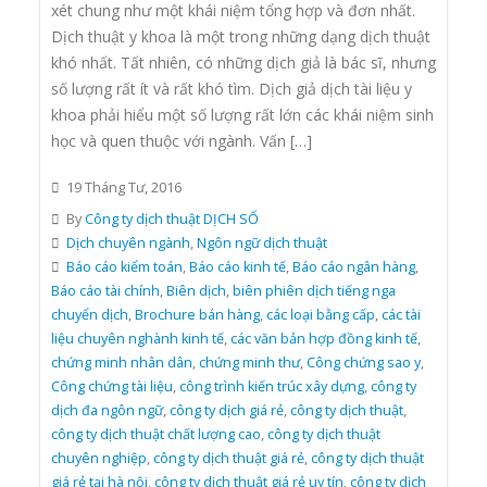
xét chung như một khái niệm tổng hợp và đơn nhất.
Dịch thuật y khoa là một trong những dạng dịch thuật
khó nhất. Tất nhiên, có những dịch giả là bác sĩ, nhưng
số lượng rất ít và rất khó tìm. Dịch giả dịch tài liệu y
khoa phải hiểu một số lượng rất lớn các khái niệm sinh
học và quen thuộc với ngành. Vấn […]
19 Tháng Tư, 2016
By
Công ty dịch thuật DỊCH SỐ
Dịch chuyên ngành
,
Ngôn ngữ dịch thuật
Báo cáo kiểm toán
,
Báo cáo kinh tế
,
Báo cáo ngân hàng
,
Báo cáo tài chính
,
Biên dịch
,
biên phiên dịch tiếng nga
chuyển dịch
,
Brochure bán hàng
,
các loại bằng cấp
,
các tài
liệu chuyên nghành kinh tế
,
các văn bản hợp đồng kinh tế
,
chứng minh nhân dân
,
chứng minh thư
,
Công chứng sao y
,
Công chứng tài liệu
,
công trình kiến trúc xây dựng
,
công ty
dịch đa ngôn ngữ
,
công ty dịch giá rẻ
,
công ty dịch thuật
,
công ty dịch thuật chất lượng cao
,
công ty dịch thuật
chuyên nghiệp
,
công ty dịch thuật giá rẻ
,
công ty dịch thuật
giá rẻ tại hà nội
,
công ty dịch thuật giá rẻ uy tín
,
công ty dịch