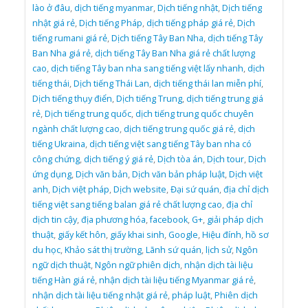
lào ở đâu
,
dịch tiếng myanmar
,
Dịch tiếng nhật
,
Dịch tiếng
nhật giá rẻ
,
Dịch tiếng Pháp
,
dịch tiếng pháp giá rẻ
,
Dịch
tiếng rumani giá rẻ
,
Dịch tiếng Tây Ban Nha
,
dịch tiếng Tây
Ban Nha giá rẻ
,
dịch tiếng Tây Ban Nha giá rẻ chất lượng
cao
,
dịch tiếng Tây ban nha sang tiếng việt lấy nhanh
,
dịch
tiếng thái
,
Dịch tiếng Thái Lan
,
dịch tiếng thái lan miễn phí
,
Dịch tiếng thụy điển
,
Dịch tiếng Trung
,
dịch tiếng trung giá
rẻ
,
Dịch tiếng trung quốc
,
dịch tiếng trung quốc chuyên
ngành chất lượng cao
,
dịch tiếng trung quốc giá rẻ
,
dịch
tiếng Ukraina
,
dịch tiếng việt sang tiếng Tây ban nha có
công chứng
,
dịch tiếng ý giá rẻ
,
Dịch tòa án
,
Dịch tour
,
Dịch
ứng dụng
,
Dịch văn bản
,
Dịch văn bản pháp luật
,
Dịch việt
anh
,
Dịch việt pháp
,
Dịch website
,
Đại sứ quán
,
địa chỉ dịch
tiếng việt sang tiếng balan giá rẻ chất lượng cao
,
địa chỉ
dịch tin cậy
,
địa phương hóa
,
facebook
,
G+
,
giải pháp dịch
thuật
,
giấy kết hôn
,
giấy khai sinh
,
Google
,
Hiệu đính
,
hồ sơ
du học
,
Khảo sát thị trường
,
Lãnh sứ quán
,
lịch sử
,
Ngôn
ngữ dịch thuật
,
Ngôn ngữ phiên dịch
,
nhận dịch tài liệu
tiếng Hàn giá rẻ
,
nhận dịch tài liệu tiếng Myanmar giá rẻ
,
nhận dịch tài liệu tiếng nhật giá rẻ
,
pháp luật
,
Phiên dịch