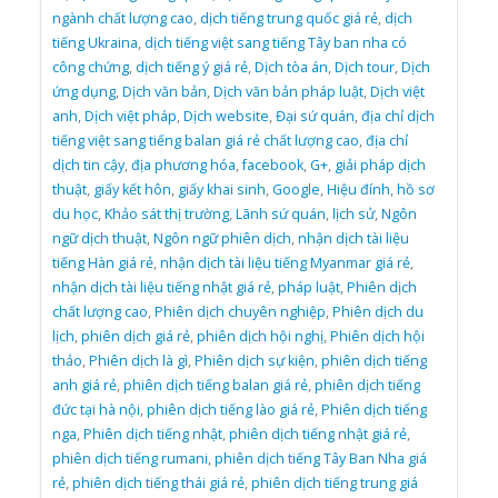
ngành chất lượng cao
,
dịch tiếng trung quốc giá rẻ
,
dịch
tiếng Ukraina
,
dịch tiếng việt sang tiếng Tây ban nha có
công chứng
,
dịch tiếng ý giá rẻ
,
Dịch tòa án
,
Dịch tour
,
Dịch
ứng dụng
,
Dịch văn bản
,
Dịch văn bản pháp luật
,
Dịch việt
anh
,
Dịch việt pháp
,
Dịch website
,
Đại sứ quán
,
địa chỉ dịch
tiếng việt sang tiếng balan giá rẻ chất lượng cao
,
địa chỉ
dịch tin cậy
,
địa phương hóa
,
facebook
,
G+
,
giải pháp dịch
thuật
,
giấy kết hôn
,
giấy khai sinh
,
Google
,
Hiệu đính
,
hồ sơ
du học
,
Khảo sát thị trường
,
Lãnh sứ quán
,
lịch sử
,
Ngôn
ngữ dịch thuật
,
Ngôn ngữ phiên dịch
,
nhận dịch tài liệu
tiếng Hàn giá rẻ
,
nhận dịch tài liệu tiếng Myanmar giá rẻ
,
nhận dịch tài liệu tiếng nhật giá rẻ
,
pháp luật
,
Phiên dịch
chất lượng cao
,
Phiên dịch chuyên nghiệp
,
Phiên dịch du
lịch
,
phiên dịch giá rẻ
,
phiên dịch hội nghị
,
Phiên dịch hội
thảo
,
Phiên dịch là gì
,
Phiên dịch sự kiện
,
phiên dịch tiếng
anh giá rẻ
,
phiên dịch tiếng balan giá rẻ
,
phiên dịch tiếng
đức tại hà nội
,
phiên dịch tiếng lào giá rẻ
,
Phiên dịch tiếng
nga
,
Phiên dịch tiếng nhật
,
phiên dịch tiếng nhật giá rẻ
,
phiên dịch tiếng rumani
,
phiên dịch tiếng Tây Ban Nha giá
rẻ
,
phiên dịch tiếng thái giá rẻ
,
phiên dịch tiếng trung giá