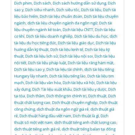
Dịch phim
,
Dịch sách
,
Dịch sách hướng dẫn sử dụng
,
Dịch
sao y
,
Dịch siêu nhanh
,
Dịch siêu tốc
,
Dịch tài liệu
,
Dịch tài
liệu bảo hiểm
,
Dịch tài liệu chuẩn đoán
,
Dịch tài liệu chuyên
ngành
,
dịch tài liệu chuyên ngành đa ngôn ngữ
,
Dịch tài
liệu chuyên ngành kế toán
,
Dịch tài liệu CNTT
,
Dịch tài liệu
cơ khí
,
Dịch tài liệu doanh nghiêp
,
Dịch tài liệu du học
,
dịch
tài liệu du học tiếng đức
,
Dịch tài liệu giáo dục
,
Dịch tài liệu
hướng dẫn kỹ thuật
,
Dịch tài liệu kinh tế
,
Dịch tài liệu kỹ
thuật
,
Dịch tài liệu lịch sử
,
Dịch tài liệu nội soi
,
Dịch tài liệu
nội tiết
,
Dịch tài liệu pháp luật
,
Dịch tài liệu răng hàm mặt
,
Dịch tài liệu sao y
,
Dịch tài liệu tài chính
,
dịch tài liệu tiếng
Hungary lấy nhanh
,
Dịch tài liệu tiếng lào
,
Dịch tài liệu tim
mạch
,
Dịch tài liệu văn hóa
,
Dịch tài liệu xã hội
,
Dịch tài liệu
xây dựng
,
Dịch Tài liệu xuất khẩu
,
Dịch tài liệu y dược
,
Dịch
tại tòa
,
Dịch thầm
,
Dịch thông tin chính trị
,
Dịch thuật
,
Dịch
thuật chất lượng cao
,
Dịch thuật chuyên nghiệp
,
Dịch thuật
công chứng
,
dịch thuật đa ngôn ngữ giá rẻ
,
dịch thuật giá
rẻ
,
Dịch thuật hàng đầu việt nam
,
Dịch thuật là gì
,
Dịch
thuật số một việt nam
,
dịch thuật tiếng anh chất lượng cao
,
dịch thuật tiếng anh giá rẻ
,
dịch thuật tiếng balan tại đống