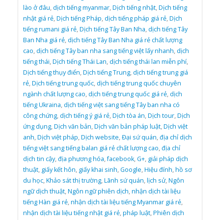
lào ở đâu
,
dịch tiếng myanmar
,
Dịch tiếng nhật
,
Dịch tiếng
nhật giá rẻ
,
Dịch tiếng Pháp
,
dịch tiếng pháp giá rẻ
,
Dịch
tiếng rumani giá rẻ
,
Dịch tiếng Tây Ban Nha
,
dịch tiếng Tây
Ban Nha giá rẻ
,
dịch tiếng Tây Ban Nha giá rẻ chất lượng
cao
,
dịch tiếng Tây ban nha sang tiếng việt lấy nhanh
,
dịch
tiếng thái
,
Dịch tiếng Thái Lan
,
dịch tiếng thái lan miễn phí
,
Dịch tiếng thụy điển
,
Dịch tiếng Trung
,
dịch tiếng trung giá
rẻ
,
Dịch tiếng trung quốc
,
dịch tiếng trung quốc chuyên
ngành chất lượng cao
,
dịch tiếng trung quốc giá rẻ
,
dịch
tiếng Ukraina
,
dịch tiếng việt sang tiếng Tây ban nha có
công chứng
,
dịch tiếng ý giá rẻ
,
Dịch tòa án
,
Dịch tour
,
Dịch
ứng dụng
,
Dịch văn bản
,
Dịch văn bản pháp luật
,
Dịch việt
anh
,
Dịch việt pháp
,
Dịch website
,
Đại sứ quán
,
địa chỉ dịch
tiếng việt sang tiếng balan giá rẻ chất lượng cao
,
địa chỉ
dịch tin cậy
,
địa phương hóa
,
facebook
,
G+
,
giải pháp dịch
thuật
,
giấy kết hôn
,
giấy khai sinh
,
Google
,
Hiệu đính
,
hồ sơ
du học
,
Khảo sát thị trường
,
Lãnh sứ quán
,
lịch sử
,
Ngôn
ngữ dịch thuật
,
Ngôn ngữ phiên dịch
,
nhận dịch tài liệu
tiếng Hàn giá rẻ
,
nhận dịch tài liệu tiếng Myanmar giá rẻ
,
nhận dịch tài liệu tiếng nhật giá rẻ
,
pháp luật
,
Phiên dịch