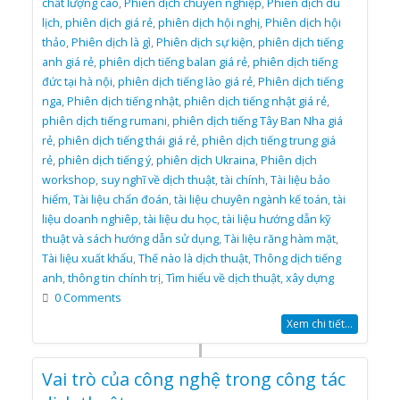
chất lượng cao
,
Phiên dịch chuyên nghiệp
,
Phiên dịch du
lịch
,
phiên dịch giá rẻ
,
phiên dịch hội nghị
,
Phiên dịch hội
thảo
,
Phiên dịch là gì
,
Phiên dịch sự kiện
,
phiên dịch tiếng
anh giá rẻ
,
phiên dịch tiếng balan giá rẻ
,
phiên dịch tiếng
đức tại hà nội
,
phiên dịch tiếng lào giá rẻ
,
Phiên dịch tiếng
nga
,
Phiên dịch tiếng nhật
,
phiên dịch tiếng nhật giá rẻ
,
phiên dịch tiếng rumani
,
phiên dịch tiếng Tây Ban Nha giá
rẻ
,
phiên dịch tiếng thái giá rẻ
,
phiên dịch tiếng trung giá
rẻ
,
phiên dịch tiếng ý
,
phiên dịch Ukraina
,
Phiên dịch
workshop
,
suy nghĩ về dịch thuật
,
tài chính
,
Tài liệu bảo
hiểm
,
Tài liệu chẩn đoán
,
tài liệu chuyên ngành kế toán
,
tài
liệu doanh nghiêp
,
tài liệu du học
,
tài liệu hướng dẫn kỹ
thuật và sách hướng dẫn sử dụng
,
Tài liệu răng hàm mặt
,
Tài liệu xuất khẩu
,
Thế nào là dịch thuật
,
Thông dịch tiếng
anh
,
thông tin chính trị
,
Tìm hiểu về dịch thuật
,
xây dựng
0 Comments
Xem chi tiết...
Vai trò của công nghệ trong công tác