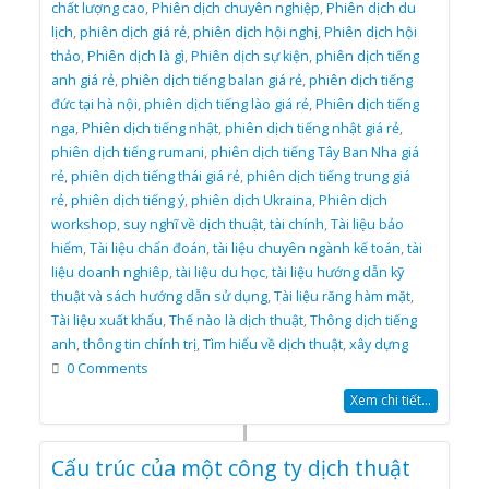
chất lượng cao
,
Phiên dịch chuyên nghiệp
,
Phiên dịch du
lịch
,
phiên dịch giá rẻ
,
phiên dịch hội nghị
,
Phiên dịch hội
thảo
,
Phiên dịch là gì
,
Phiên dịch sự kiện
,
phiên dịch tiếng
anh giá rẻ
,
phiên dịch tiếng balan giá rẻ
,
phiên dịch tiếng
đức tại hà nội
,
phiên dịch tiếng lào giá rẻ
,
Phiên dịch tiếng
nga
,
Phiên dịch tiếng nhật
,
phiên dịch tiếng nhật giá rẻ
,
phiên dịch tiếng rumani
,
phiên dịch tiếng Tây Ban Nha giá
rẻ
,
phiên dịch tiếng thái giá rẻ
,
phiên dịch tiếng trung giá
rẻ
,
phiên dịch tiếng ý
,
phiên dịch Ukraina
,
Phiên dịch
workshop
,
suy nghĩ về dịch thuật
,
tài chính
,
Tài liệu bảo
hiểm
,
Tài liệu chẩn đoán
,
tài liệu chuyên ngành kế toán
,
tài
liệu doanh nghiêp
,
tài liệu du học
,
tài liệu hướng dẫn kỹ
thuật và sách hướng dẫn sử dụng
,
Tài liệu răng hàm mặt
,
Tài liệu xuất khẩu
,
Thế nào là dịch thuật
,
Thông dịch tiếng
anh
,
thông tin chính trị
,
Tìm hiểu về dịch thuật
,
xây dựng
0 Comments
Xem chi tiết...
Cấu trúc của một công ty dịch thuật