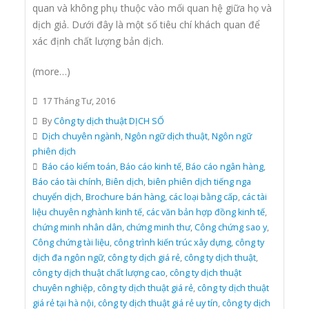
quan và không phụ thuộc vào mối quan hệ giữa họ và
dịch giả. Dưới đây là một số tiêu chí khách quan để
xác định chất lượng bản dịch.
(more…)
17 Tháng Tư, 2016
By
Công ty dịch thuật DỊCH SỐ
Dịch chuyên ngành
,
Ngôn ngữ dịch thuật
,
Ngôn ngữ
phiên dịch
Báo cáo kiểm toán
,
Báo cáo kinh tế
,
Báo cáo ngân hàng
,
Báo cáo tài chính
,
Biên dịch
,
biên phiên dịch tiếng nga
chuyển dịch
,
Brochure bán hàng
,
các loại bằng cấp
,
các tài
liệu chuyên nghành kinh tế
,
các văn bản hợp đồng kinh tế
,
chứng minh nhân dân
,
chứng minh thư
,
Công chứng sao y
,
Công chứng tài liệu
,
công trình kiến trúc xây dựng
,
công ty
dịch đa ngôn ngữ
,
công ty dịch giá rẻ
,
công ty dịch thuật
,
công ty dịch thuật chất lượng cao
,
công ty dịch thuật
chuyên nghiệp
,
công ty dịch thuật giá rẻ
,
công ty dịch thuật
giá rẻ tại hà nội
,
công ty dịch thuật giá rẻ uy tín
,
công ty dịch