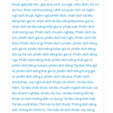
thuật
,
giấy kết hôn
,
giấy khai sinh
,
Google
,
Hiệu đính
,
hồ sơ
du học
,
Khảo sát thị trường
,
Lãnh sứ quán
,
lịch sử
,
Ngôn
ngữ dịch thuật
,
Ngôn ngữ phiên dịch
,
nhận dịch tài liệu
tiếng Hàn giá rẻ
,
nhận dịch tài liệu tiếng Myanmar giá rẻ
,
nhận dịch tài liệu tiếng nhật giá rẻ
,
pháp luật
,
Phiên dịch
chất lượng cao
,
Phiên dịch chuyên nghiệp
,
Phiên dịch du
lịch
,
phiên dịch giá rẻ
,
phiên dịch hội nghị
,
Phiên dịch hội
thảo
,
Phiên dịch là gì
,
Phiên dịch sự kiện
,
phiên dịch tiếng
anh giá rẻ
,
phiên dịch tiếng balan giá rẻ
,
phiên dịch tiếng
đức tại hà nội
,
phiên dịch tiếng lào giá rẻ
,
Phiên dịch tiếng
nga
,
Phiên dịch tiếng nhật
,
phiên dịch tiếng nhật giá rẻ
,
phiên dịch tiếng rumani
,
phiên dịch tiếng Tây Ban Nha giá
rẻ
,
phiên dịch tiếng thái giá rẻ
,
phiên dịch tiếng trung giá
rẻ
,
phiên dịch tiếng ý
,
phiên dịch Ukraina
,
Phiên dịch
workshop
,
suy nghĩ về dịch thuật
,
tài chính
,
Tài liệu bảo
hiểm
,
Tài liệu chẩn đoán
,
tài liệu chuyên ngành kế toán
,
tài
liệu doanh nghiêp
,
tài liệu du học
,
tài liệu hướng dẫn kỹ
thuật và sách hướng dẫn sử dụng
,
Tài liệu răng hàm mặt
,
Tài liệu xuất khẩu
,
Thế nào là dịch thuật
,
Thông dịch tiếng
anh
,
thông tin chính trị
,
Tìm hiểu về dịch thuật
,
xây dựng