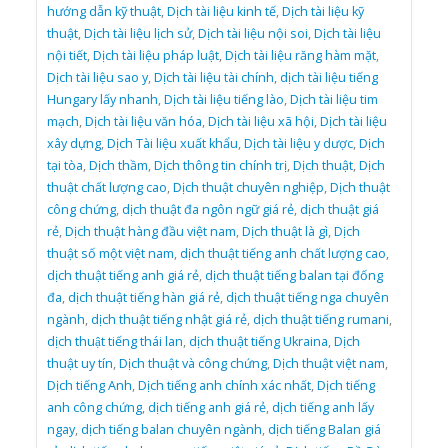
hướng dẫn kỹ thuật
,
Dịch tài liệu kinh tế
,
Dịch tài liệu kỹ
thuật
,
Dịch tài liệu lịch sử
,
Dịch tài liệu nội soi
,
Dịch tài liệu
nội tiết
,
Dịch tài liệu pháp luật
,
Dịch tài liệu răng hàm mặt
,
Dịch tài liệu sao y
,
Dịch tài liệu tài chính
,
dịch tài liệu tiếng
Hungary lấy nhanh
,
Dịch tài liệu tiếng lào
,
Dịch tài liệu tim
mạch
,
Dịch tài liệu văn hóa
,
Dịch tài liệu xã hội
,
Dịch tài liệu
xây dựng
,
Dịch Tài liệu xuất khẩu
,
Dịch tài liệu y dược
,
Dịch
tại tòa
,
Dịch thầm
,
Dịch thông tin chính trị
,
Dịch thuật
,
Dịch
thuật chất lượng cao
,
Dịch thuật chuyên nghiệp
,
Dịch thuật
công chứng
,
dịch thuật đa ngôn ngữ giá rẻ
,
dịch thuật giá
rẻ
,
Dịch thuật hàng đầu việt nam
,
Dịch thuật là gì
,
Dịch
thuật số một việt nam
,
dịch thuật tiếng anh chất lượng cao
,
dịch thuật tiếng anh giá rẻ
,
dịch thuật tiếng balan tại đống
đa
,
dịch thuật tiếng hàn giá rẻ
,
dịch thuật tiếng nga chuyên
ngành
,
dịch thuật tiếng nhật giá rẻ
,
dịch thuật tiếng rumani
,
dịch thuật tiếng thái lan
,
dịch thuật tiếng Ukraina
,
Dịch
thuật uy tín
,
Dịch thuật và công chứng
,
Dịch thuật việt nam
,
Dịch tiếng Anh
,
Dịch tiếng anh chính xác nhất
,
Dịch tiếng
anh công chứng
,
dịch tiếng anh giá rẻ
,
dịch tiếng anh lấy
ngay
,
dịch tiếng balan chuyên ngành
,
dịch tiếng Balan giá