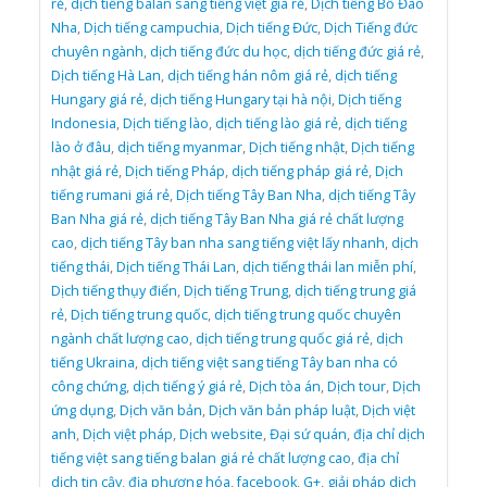
rẻ
,
dịch tiếng balan sang tiếng việt giá rẻ
,
Dịch tiếng Bồ Đào
Nha
,
Dịch tiếng campuchia
,
Dịch tiếng Đức
,
Dịch Tiếng đức
chuyên ngành
,
dịch tiếng đức du học
,
dịch tiếng đức giá rẻ
,
Dịch tiếng Hà Lan
,
dịch tiếng hán nôm giá rẻ
,
dịch tiếng
Hungary giá rẻ
,
dịch tiếng Hungary tại hà nội
,
Dịch tiếng
Indonesia
,
Dịch tiếng lào
,
dịch tiếng lào giá rẻ
,
dịch tiếng
lào ở đâu
,
dịch tiếng myanmar
,
Dịch tiếng nhật
,
Dịch tiếng
nhật giá rẻ
,
Dịch tiếng Pháp
,
dịch tiếng pháp giá rẻ
,
Dịch
tiếng rumani giá rẻ
,
Dịch tiếng Tây Ban Nha
,
dịch tiếng Tây
Ban Nha giá rẻ
,
dịch tiếng Tây Ban Nha giá rẻ chất lượng
cao
,
dịch tiếng Tây ban nha sang tiếng việt lấy nhanh
,
dịch
tiếng thái
,
Dịch tiếng Thái Lan
,
dịch tiếng thái lan miễn phí
,
Dịch tiếng thụy điển
,
Dịch tiếng Trung
,
dịch tiếng trung giá
rẻ
,
Dịch tiếng trung quốc
,
dịch tiếng trung quốc chuyên
ngành chất lượng cao
,
dịch tiếng trung quốc giá rẻ
,
dịch
tiếng Ukraina
,
dịch tiếng việt sang tiếng Tây ban nha có
công chứng
,
dịch tiếng ý giá rẻ
,
Dịch tòa án
,
Dịch tour
,
Dịch
ứng dụng
,
Dịch văn bản
,
Dịch văn bản pháp luật
,
Dịch việt
anh
,
Dịch việt pháp
,
Dịch website
,
Đại sứ quán
,
địa chỉ dịch
tiếng việt sang tiếng balan giá rẻ chất lượng cao
,
địa chỉ
dịch tin cậy
,
địa phương hóa
,
facebook
,
G+
,
giải pháp dịch