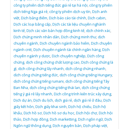
công ty phiên dịch tiếng đức giá rẻ tại hà nội
,
công ty phiên
dịch tiếng Nga giá rẻ
,
công ty phiên dịch uy tín
,
Dịch anh
việt
,
Dịch bảng điểm
,
Dịch báo cáo tài chính
,
Dịch cabin
,
Dịch các loại bằng cấp
,
Dịch các tài liệu chuyên nghành
kinh tế
,
Dịch các văn bản hợp đồng kinh tế
,
dịch chính xác
,
Dịch chứng minh nhân dân
,
Dịch chứng minh thư
,
dịch
chuyên ngành
,
Dịch chuyên ngành bảo hiểm
,
Dịch chuyên
ngành cntt
,
Dịch chuyên ngành tài chính ngân hàng
,
Dịch
chuyên ngành y dược
,
Dịch chuyên nghiệp
,
Dịch công
chứng
,
dịch công chứng chất lượng cao
,
Dịch công chứng là
gì
,
dịch công chứng lấy nhanh
,
dịch công chứng nhanh
,
dịch công chứng tiếng đức
,
dịch công chứng tiếng Hungary
,
dịch công chứng tiếng rumani
,
dịch công chứng tiếng Tây
Ban Nha
,
dịch công chứng tiếng thái lan
,
dịch công chứng
tiếng ý giá rẻ lấy nhanh
,
Dịch công trình kiến trúc xây dựng
,
Dịch dự án
,
Dịch du lịch
,
dịch giá rẻ
,
dịch giá rẻ ở đâu
,
Dịch
giấy kết hôn
,
Dịch giấy khai sinh
,
Dịch hộ chiếu
,
Dịch hộ
khẩu
,
Dịch hồ sơ
,
Dịch hồ sơ du học
,
Dịch hội chợ
,
Dịch hội
thảo
,
Dịch hợp đồng
,
Dịch marketting
,
Dịch ngôn ngữ
,
Dịch
Ngôn ngữ thông dụng
,
Dịch nguyên bản
,
Dịch pháp việt
,