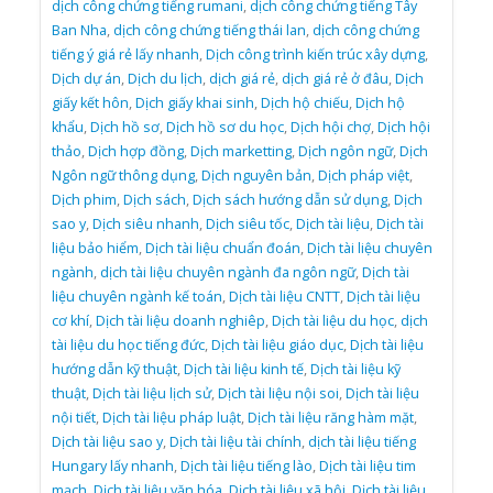
dịch công chứng tiếng rumani
,
dịch công chứng tiếng Tây
Ban Nha
,
dịch công chứng tiếng thái lan
,
dịch công chứng
tiếng ý giá rẻ lấy nhanh
,
Dịch công trình kiến trúc xây dựng
,
Dịch dự án
,
Dịch du lịch
,
dịch giá rẻ
,
dịch giá rẻ ở đâu
,
Dịch
giấy kết hôn
,
Dịch giấy khai sinh
,
Dịch hộ chiếu
,
Dịch hộ
khẩu
,
Dịch hồ sơ
,
Dịch hồ sơ du học
,
Dịch hội chợ
,
Dịch hội
thảo
,
Dịch hợp đồng
,
Dịch marketting
,
Dịch ngôn ngữ
,
Dịch
Ngôn ngữ thông dụng
,
Dịch nguyên bản
,
Dịch pháp việt
,
Dịch phim
,
Dịch sách
,
Dịch sách hướng dẫn sử dụng
,
Dịch
sao y
,
Dịch siêu nhanh
,
Dịch siêu tốc
,
Dịch tài liệu
,
Dịch tài
liệu bảo hiểm
,
Dịch tài liệu chuẩn đoán
,
Dịch tài liệu chuyên
ngành
,
dịch tài liệu chuyên ngành đa ngôn ngữ
,
Dịch tài
liệu chuyên ngành kế toán
,
Dịch tài liệu CNTT
,
Dịch tài liệu
cơ khí
,
Dịch tài liệu doanh nghiêp
,
Dịch tài liệu du học
,
dịch
tài liệu du học tiếng đức
,
Dịch tài liệu giáo dục
,
Dịch tài liệu
hướng dẫn kỹ thuật
,
Dịch tài liệu kinh tế
,
Dịch tài liệu kỹ
thuật
,
Dịch tài liệu lịch sử
,
Dịch tài liệu nội soi
,
Dịch tài liệu
nội tiết
,
Dịch tài liệu pháp luật
,
Dịch tài liệu răng hàm mặt
,
Dịch tài liệu sao y
,
Dịch tài liệu tài chính
,
dịch tài liệu tiếng
Hungary lấy nhanh
,
Dịch tài liệu tiếng lào
,
Dịch tài liệu tim
mạch
,
Dịch tài liệu văn hóa
,
Dịch tài liệu xã hội
,
Dịch tài liệu