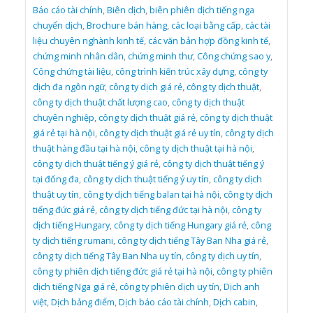
Báo cáo tài chính
,
Biên dịch
,
biên phiên dịch tiếng nga
chuyển dịch
,
Brochure bán hàng
,
các loại bằng cấp
,
các tài
liệu chuyên nghành kinh tế
,
các văn bản hợp đồng kinh tế
,
chứng minh nhân dân
,
chứng minh thư
,
Công chứng sao y
,
Công chứng tài liệu
,
công trình kiến trúc xây dựng
,
công ty
dịch đa ngôn ngữ
,
công ty dịch giá rẻ
,
công ty dịch thuật
,
công ty dịch thuật chất lượng cao
,
công ty dịch thuật
chuyên nghiệp
,
công ty dịch thuật giá rẻ
,
công ty dịch thuật
giá rẻ tại hà nội
,
công ty dịch thuật giá rẻ uy tín
,
công ty dịch
thuật hàng đầu tại hà nội
,
công ty dịch thuật tại hà nội
,
công ty dịch thuật tiếng ý giá rẻ
,
công ty dịch thuật tiếng ý
tại đống đa
,
công ty dịch thuật tiếng ý uy tín
,
công ty dịch
thuật uy tín
,
công ty dịch tiếng balan tại hà nội
,
công ty dịch
tiếng đức giá rẻ
,
công ty dịch tiếng đức tại hà nội
,
công ty
dịch tiếng Hungary
,
công ty dịch tiếng Hungary giá rẻ
,
công
ty dịch tiếng rumani
,
công ty dịch tiếng Tây Ban Nha giá rẻ
,
công ty dịch tiếng Tây Ban Nha uy tín
,
công ty dịch uy tín
,
công ty phiên dịch tiếng đức giá rẻ tại hà nội
,
công ty phiên
dịch tiếng Nga giá rẻ
,
công ty phiên dịch uy tín
,
Dịch anh
việt
,
Dịch bảng điểm
,
Dịch báo cáo tài chính
,
Dịch cabin
,