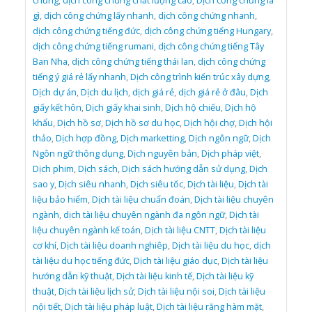
chứng
,
dịch công chứng chất lượng cao
,
Dịch công chứng là
gì
,
dịch công chứng lấy nhanh
,
dịch công chứng nhanh
,
dịch công chứng tiếng đức
,
dịch công chứng tiếng Hungary
,
dịch công chứng tiếng rumani
,
dịch công chứng tiếng Tây
Ban Nha
,
dịch công chứng tiếng thái lan
,
dịch công chứng
tiếng ý giá rẻ lấy nhanh
,
Dịch công trình kiến trúc xây dựng
,
Dịch dự án
,
Dịch du lịch
,
dịch giá rẻ
,
dịch giá rẻ ở đâu
,
Dịch
giấy kết hôn
,
Dịch giấy khai sinh
,
Dịch hộ chiếu
,
Dịch hộ
khẩu
,
Dịch hồ sơ
,
Dịch hồ sơ du học
,
Dịch hội chợ
,
Dịch hội
thảo
,
Dịch hợp đồng
,
Dịch marketting
,
Dịch ngôn ngữ
,
Dịch
Ngôn ngữ thông dụng
,
Dịch nguyên bản
,
Dịch pháp việt
,
Dịch phim
,
Dịch sách
,
Dịch sách hướng dẫn sử dụng
,
Dịch
sao y
,
Dịch siêu nhanh
,
Dịch siêu tốc
,
Dịch tài liệu
,
Dịch tài
liệu bảo hiểm
,
Dịch tài liệu chuẩn đoán
,
Dịch tài liệu chuyên
ngành
,
dịch tài liệu chuyên ngành đa ngôn ngữ
,
Dịch tài
liệu chuyên ngành kế toán
,
Dịch tài liệu CNTT
,
Dịch tài liệu
cơ khí
,
Dịch tài liệu doanh nghiêp
,
Dịch tài liệu du học
,
dịch
tài liệu du học tiếng đức
,
Dịch tài liệu giáo dục
,
Dịch tài liệu
hướng dẫn kỹ thuật
,
Dịch tài liệu kinh tế
,
Dịch tài liệu kỹ
thuật
,
Dịch tài liệu lịch sử
,
Dịch tài liệu nội soi
,
Dịch tài liệu
nội tiết
,
Dịch tài liệu pháp luật
,
Dịch tài liệu răng hàm mặt
,