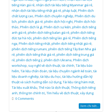
tiếng Hàn giá rẻ
,
nhận dịch tài liệu tiếng Myanmar giá rẻ
,
nhận dịch tài liệu tiếng nhật giá rẻ
,
pháp luật
,
Phiên dịch
chất lượng cao
,
Phiên dịch chuyên nghiệp
,
Phiên dịch du
lịch
,
phiên dịch giá rẻ
,
phiên dịch hội nghị
,
Phiên dịch hội
thảo
,
Phiên dịch là gì
,
Phiên dịch sự kiện
,
phiên dịch tiếng
anh giá rẻ
,
phiên dịch tiếng balan giá rẻ
,
phiên dịch tiếng
đức tại hà nội
,
phiên dịch tiếng lào giá rẻ
,
Phiên dịch tiếng
nga
,
Phiên dịch tiếng nhật
,
phiên dịch tiếng nhật giá rẻ
,
phiên dịch tiếng rumani
,
phiên dịch tiếng Tây Ban Nha giá
rẻ
,
phiên dịch tiếng thái giá rẻ
,
phiên dịch tiếng trung giá
rẻ
,
phiên dịch tiếng ý
,
phiên dịch Ukraina
,
Phiên dịch
workshop
,
suy nghĩ về dịch thuật
,
tài chính
,
Tài liệu bảo
hiểm
,
Tài liệu chẩn đoán
,
tài liệu chuyên ngành kế toán
,
tài
liệu doanh nghiêp
,
tài liệu du học
,
tài liệu hướng dẫn kỹ
thuật và sách hướng dẫn sử dụng
,
Tài liệu răng hàm mặt
,
Tài liệu xuất khẩu
,
Thế nào là dịch thuật
,
Thông dịch tiếng
anh
,
thông tin chính trị
,
Tìm hiểu về dịch thuật
,
xây dựng
0 Comments
Xem chi tiết...