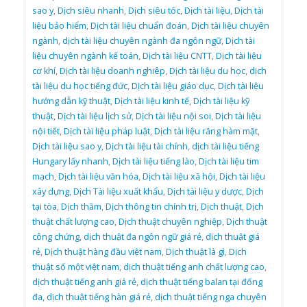
sao y
,
Dịch siêu nhanh
,
Dịch siêu tốc
,
Dịch tài liệu
,
Dịch tài
liệu bảo hiểm
,
Dịch tài liệu chuẩn đoán
,
Dịch tài liệu chuyên
ngành
,
dịch tài liệu chuyên ngành đa ngôn ngữ
,
Dịch tài
liệu chuyên ngành kế toán
,
Dịch tài liệu CNTT
,
Dịch tài liệu
cơ khí
,
Dịch tài liệu doanh nghiêp
,
Dịch tài liệu du học
,
dịch
tài liệu du học tiếng đức
,
Dịch tài liệu giáo dục
,
Dịch tài liệu
hướng dẫn kỹ thuật
,
Dịch tài liệu kinh tế
,
Dịch tài liệu kỹ
thuật
,
Dịch tài liệu lịch sử
,
Dịch tài liệu nội soi
,
Dịch tài liệu
nội tiết
,
Dịch tài liệu pháp luật
,
Dịch tài liệu răng hàm mặt
,
Dịch tài liệu sao y
,
Dịch tài liệu tài chính
,
dịch tài liệu tiếng
Hungary lấy nhanh
,
Dịch tài liệu tiếng lào
,
Dịch tài liệu tim
mạch
,
Dịch tài liệu văn hóa
,
Dịch tài liệu xã hội
,
Dịch tài liệu
xây dựng
,
Dịch Tài liệu xuất khẩu
,
Dịch tài liệu y dược
,
Dịch
tại tòa
,
Dịch thầm
,
Dịch thông tin chính trị
,
Dịch thuật
,
Dịch
thuật chất lượng cao
,
Dịch thuật chuyên nghiệp
,
Dịch thuật
công chứng
,
dịch thuật đa ngôn ngữ giá rẻ
,
dịch thuật giá
rẻ
,
Dịch thuật hàng đầu việt nam
,
Dịch thuật là gì
,
Dịch
thuật số một việt nam
,
dịch thuật tiếng anh chất lượng cao
,
dịch thuật tiếng anh giá rẻ
,
dịch thuật tiếng balan tại đống
đa
,
dịch thuật tiếng hàn giá rẻ
,
dịch thuật tiếng nga chuyên