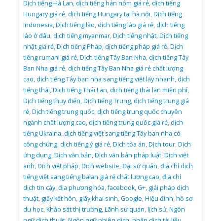
Dịch tiếng Hà Lan
,
dịch tiếng hán nôm giá rẻ
,
dịch tiếng
Hungary giá rẻ
,
dịch tiếng Hungary tại hà nội
,
Dịch tiếng
Indonesia
,
Dịch tiếng lào
,
dịch tiếng lào giá rẻ
,
dịch tiếng
lào ở đâu
,
dịch tiếng myanmar
,
Dịch tiếng nhật
,
Dịch tiếng
nhật giá rẻ
,
Dịch tiếng Pháp
,
dịch tiếng pháp giá rẻ
,
Dịch
tiếng rumani giá rẻ
,
Dịch tiếng Tây Ban Nha
,
dịch tiếng Tây
Ban Nha giá rẻ
,
dịch tiếng Tây Ban Nha giá rẻ chất lượng
cao
,
dịch tiếng Tây ban nha sang tiếng việt lấy nhanh
,
dịch
tiếng thái
,
Dịch tiếng Thái Lan
,
dịch tiếng thái lan miễn phí
,
Dịch tiếng thụy điển
,
Dịch tiếng Trung
,
dịch tiếng trung giá
rẻ
,
Dịch tiếng trung quốc
,
dịch tiếng trung quốc chuyên
ngành chất lượng cao
,
dịch tiếng trung quốc giá rẻ
,
dịch
tiếng Ukraina
,
dịch tiếng việt sang tiếng Tây ban nha có
công chứng
,
dịch tiếng ý giá rẻ
,
Dịch tòa án
,
Dịch tour
,
Dịch
ứng dụng
,
Dịch văn bản
,
Dịch văn bản pháp luật
,
Dịch việt
anh
,
Dịch việt pháp
,
Dịch website
,
Đại sứ quán
,
địa chỉ dịch
tiếng việt sang tiếng balan giá rẻ chất lượng cao
,
địa chỉ
dịch tin cậy
,
địa phương hóa
,
facebook
,
G+
,
giải pháp dịch
thuật
,
giấy kết hôn
,
giấy khai sinh
,
Google
,
Hiệu đính
,
hồ sơ
du học
,
Khảo sát thị trường
,
Lãnh sứ quán
,
lịch sử
,
Ngôn
ngữ dịch thuật
,
Ngôn ngữ phiên dịch
,
nhận dịch tài liệu