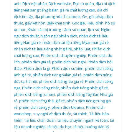
anh
,
Dịch việt pháp
,
Dịch website
,
Đại sứ quán
,
địa chỉ dịch
tiếng việt sang tiếng balan giá rẻ chất lượng cao
,
địa chỉ
dịch tin cậy
,
địa phương hóa
,
facebook
,
G+
,
giải pháp dịch
thuật
,
giấy kết hôn
,
giấy khai sinh
,
Google
,
Hiệu đính
,
hồ sơ
du học
,
Khảo sát thị trường
,
Lãnh sứ quán
,
lịch sử
,
Ngôn
ngữ dịch thuật
,
Ngôn ngữ phiên dịch
,
nhận dịch tài liệu
tiếng Hàn giá rẻ
,
nhận dịch tài liệu tiếng Myanmar giá rẻ
,
nhận dịch tài liệu tiếng nhật giá rẻ
,
pháp luật
,
Phiên dịch
chất lượng cao
,
Phiên dịch chuyên nghiệp
,
Phiên dịch du
lịch
,
phiên dịch giá rẻ
,
phiên dịch hội nghị
,
Phiên dịch hội
thảo
,
Phiên dịch là gì
,
Phiên dịch sự kiện
,
phiên dịch tiếng
anh giá rẻ
,
phiên dịch tiếng balan giá rẻ
,
phiên dịch tiếng
đức tại hà nội
,
phiên dịch tiếng lào giá rẻ
,
Phiên dịch tiếng
nga
,
Phiên dịch tiếng nhật
,
phiên dịch tiếng nhật giá rẻ
,
phiên dịch tiếng rumani
,
phiên dịch tiếng Tây Ban Nha giá
rẻ
,
phiên dịch tiếng thái giá rẻ
,
phiên dịch tiếng trung giá
rẻ
,
phiên dịch tiếng ý
,
phiên dịch Ukraina
,
Phiên dịch
workshop
,
suy nghĩ về dịch thuật
,
tài chính
,
Tài liệu bảo
hiểm
,
Tài liệu chẩn đoán
,
tài liệu chuyên ngành kế toán
,
tài
liệu doanh nghiêp
,
tài liệu du học
,
tài liệu hướng dẫn kỹ