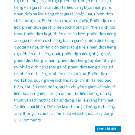
ngữ dịch thuật
,
Ngôn ngữ phiên dịch
,
nhận dịch tài liệu
tiếng Hàn giá rẻ
,
nhận dịch tài liệu tiếng Myanmar giá rẻ
,
nhận dịch tài liệu tiếng nhật giá rẻ
,
pháp luật
,
Phiên dịch
chất lượng cao
,
Phiên dịch chuyên nghiệp
,
Phiên dịch du
lịch
,
phiên dịch giá rẻ
,
phiên dịch hội nghị
,
Phiên dịch hội
thảo
,
Phiên dịch là gì
,
Phiên dịch sự kiện
,
phiên dịch tiếng
anh giá rẻ
,
phiên dịch tiếng balan giá rẻ
,
phiên dịch tiếng
đức tại hà nội
,
phiên dịch tiếng lào giá rẻ
,
Phiên dịch tiếng
nga
,
Phiên dịch tiếng nhật
,
phiên dịch tiếng nhật giá rẻ
,
phiên dịch tiếng rumani
,
phiên dịch tiếng Tây Ban Nha giá
rẻ
,
phiên dịch tiếng thái giá rẻ
,
phiên dịch tiếng trung giá
rẻ
,
phiên dịch tiếng ý
,
phiên dịch Ukraina
,
Phiên dịch
workshop
,
suy nghĩ về dịch thuật
,
tài chính
,
Tài liệu bảo
hiểm
,
Tài liệu chẩn đoán
,
tài liệu chuyên ngành kế toán
,
tài
liệu doanh nghiêp
,
tài liệu du học
,
tài liệu hướng dẫn kỹ
thuật và sách hướng dẫn sử dụng
,
Tài liệu răng hàm mặt
,
Tài liệu xuất khẩu
,
Thế nào là dịch thuật
,
Thông dịch tiếng
anh
,
thông tin chính trị
,
Tìm hiểu về dịch thuật
,
xây dựng
0 Comments
Xem chi tiết...