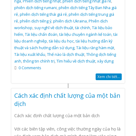
nga
,
Phiên dịch tiếng nhật
,
phiên dịch tiếng nhật giá rẻ
,
phiên dịch tiếng rumani
,
phiên dịch tiếng Tây Ban Nha giá
rẻ
,
phiên dịch tiếng thái giá rẻ
,
phiên dịch tiếng trung giá
rẻ
,
phiên dịch tiếng ý
,
phiên dịch Ukraina
,
Phiên dịch
workshop
,
suy nghĩ về dịch thuật
,
tài chính
,
Tài liệu bảo
hiểm
,
Tài liệu chẩn đoán
,
tài liệu chuyên ngành kế toán
,
tài
liệu doanh nghiêp
,
tài liệu du học
,
tài liệu hướng dẫn kỹ
thuật và sách hướng dẫn sử dụng
,
Tài liệu răng hàm mặt
,
Tài liệu xuất khẩu
,
Thế nào là dịch thuật
,
Thông dịch tiếng
anh
,
thông tin chính trị
,
Tìm hiểu về dịch thuật
,
xây dựng
0 Comments
Xem chi tiết...
Cách xác định chất lượng của một bản
dịch
Cách xác định chất lượng của một bản dịch
Với các biên tập viên, công việc thường ngày của họ là