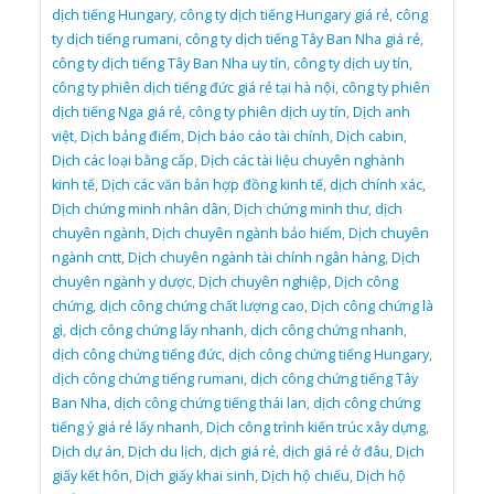
dịch tiếng Hungary
,
công ty dịch tiếng Hungary giá rẻ
,
công
ty dịch tiếng rumani
,
công ty dịch tiếng Tây Ban Nha giá rẻ
,
công ty dịch tiếng Tây Ban Nha uy tín
,
công ty dịch uy tín
,
công ty phiên dịch tiếng đức giá rẻ tại hà nội
,
công ty phiên
dịch tiếng Nga giá rẻ
,
công ty phiên dịch uy tín
,
Dịch anh
việt
,
Dịch bảng điểm
,
Dịch báo cáo tài chính
,
Dịch cabin
,
Dịch các loại bằng cấp
,
Dịch các tài liệu chuyên nghành
kinh tế
,
Dịch các văn bản hợp đồng kinh tế
,
dịch chính xác
,
Dịch chứng minh nhân dân
,
Dịch chứng minh thư
,
dịch
chuyên ngành
,
Dịch chuyên ngành bảo hiểm
,
Dịch chuyên
ngành cntt
,
Dịch chuyên ngành tài chính ngân hàng
,
Dịch
chuyên ngành y dược
,
Dịch chuyên nghiệp
,
Dịch công
chứng
,
dịch công chứng chất lượng cao
,
Dịch công chứng là
gì
,
dịch công chứng lấy nhanh
,
dịch công chứng nhanh
,
dịch công chứng tiếng đức
,
dịch công chứng tiếng Hungary
,
dịch công chứng tiếng rumani
,
dịch công chứng tiếng Tây
Ban Nha
,
dịch công chứng tiếng thái lan
,
dịch công chứng
tiếng ý giá rẻ lấy nhanh
,
Dịch công trình kiến trúc xây dựng
,
Dịch dự án
,
Dịch du lịch
,
dịch giá rẻ
,
dịch giá rẻ ở đâu
,
Dịch
giấy kết hôn
,
Dịch giấy khai sinh
,
Dịch hộ chiếu
,
Dịch hộ