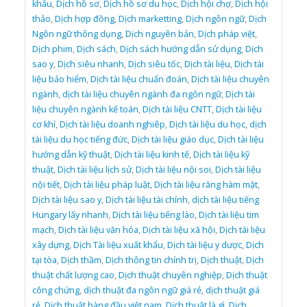
khẩu
,
Dịch hồ sơ
,
Dịch hồ sơ du học
,
Dịch hội chợ
,
Dịch hội
thảo
,
Dịch hợp đồng
,
Dịch marketting
,
Dịch ngôn ngữ
,
Dịch
Ngôn ngữ thông dụng
,
Dịch nguyên bản
,
Dịch pháp việt
,
Dịch phim
,
Dịch sách
,
Dịch sách hướng dẫn sử dụng
,
Dịch
sao y
,
Dịch siêu nhanh
,
Dịch siêu tốc
,
Dịch tài liệu
,
Dịch tài
liệu bảo hiểm
,
Dịch tài liệu chuẩn đoán
,
Dịch tài liệu chuyên
ngành
,
dịch tài liệu chuyên ngành đa ngôn ngữ
,
Dịch tài
liệu chuyên ngành kế toán
,
Dịch tài liệu CNTT
,
Dịch tài liệu
cơ khí
,
Dịch tài liệu doanh nghiêp
,
Dịch tài liệu du học
,
dịch
tài liệu du học tiếng đức
,
Dịch tài liệu giáo dục
,
Dịch tài liệu
hướng dẫn kỹ thuật
,
Dịch tài liệu kinh tế
,
Dịch tài liệu kỹ
thuật
,
Dịch tài liệu lịch sử
,
Dịch tài liệu nội soi
,
Dịch tài liệu
nội tiết
,
Dịch tài liệu pháp luật
,
Dịch tài liệu răng hàm mặt
,
Dịch tài liệu sao y
,
Dịch tài liệu tài chính
,
dịch tài liệu tiếng
Hungary lấy nhanh
,
Dịch tài liệu tiếng lào
,
Dịch tài liệu tim
mạch
,
Dịch tài liệu văn hóa
,
Dịch tài liệu xã hội
,
Dịch tài liệu
xây dựng
,
Dịch Tài liệu xuất khẩu
,
Dịch tài liệu y dược
,
Dịch
tại tòa
,
Dịch thầm
,
Dịch thông tin chính trị
,
Dịch thuật
,
Dịch
thuật chất lượng cao
,
Dịch thuật chuyên nghiệp
,
Dịch thuật
công chứng
,
dịch thuật đa ngôn ngữ giá rẻ
,
dịch thuật giá
rẻ
,
Dịch thuật hàng đầu việt nam
,
Dịch thuật là gì
,
Dịch