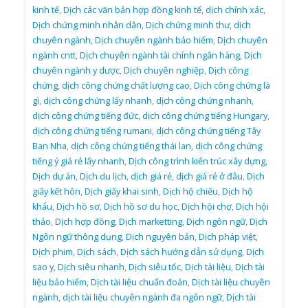
kinh tế
,
Dịch các văn bản hợp đồng kinh tế
,
dịch chính xác
,
Dịch chứng minh nhân dân
,
Dịch chứng minh thư
,
dịch
chuyên ngành
,
Dịch chuyên ngành bảo hiểm
,
Dịch chuyên
ngành cntt
,
Dịch chuyên ngành tài chính ngân hàng
,
Dịch
chuyên ngành y dược
,
Dịch chuyên nghiệp
,
Dịch công
chứng
,
dịch công chứng chất lượng cao
,
Dịch công chứng là
gì
,
dịch công chứng lấy nhanh
,
dịch công chứng nhanh
,
dịch công chứng tiếng đức
,
dịch công chứng tiếng Hungary
,
dịch công chứng tiếng rumani
,
dịch công chứng tiếng Tây
Ban Nha
,
dịch công chứng tiếng thái lan
,
dịch công chứng
tiếng ý giá rẻ lấy nhanh
,
Dịch công trình kiến trúc xây dựng
,
Dịch dự án
,
Dịch du lịch
,
dịch giá rẻ
,
dịch giá rẻ ở đâu
,
Dịch
giấy kết hôn
,
Dịch giấy khai sinh
,
Dịch hộ chiếu
,
Dịch hộ
khẩu
,
Dịch hồ sơ
,
Dịch hồ sơ du học
,
Dịch hội chợ
,
Dịch hội
thảo
,
Dịch hợp đồng
,
Dịch marketting
,
Dịch ngôn ngữ
,
Dịch
Ngôn ngữ thông dụng
,
Dịch nguyên bản
,
Dịch pháp việt
,
Dịch phim
,
Dịch sách
,
Dịch sách hướng dẫn sử dụng
,
Dịch
sao y
,
Dịch siêu nhanh
,
Dịch siêu tốc
,
Dịch tài liệu
,
Dịch tài
liệu bảo hiểm
,
Dịch tài liệu chuẩn đoán
,
Dịch tài liệu chuyên
ngành
,
dịch tài liệu chuyên ngành đa ngôn ngữ
,
Dịch tài