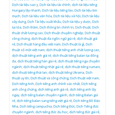
Dịch tài liệu sao y
,
Dịch tài liệu tài chính
,
dịch tài liệu tiếng
Hungary lấy nhanh
,
Dịch tài liệu tiếng lào
,
Dịch tài liệu tim
mạch
,
Dịch tài liệu văn hóa
,
Dịch tài liệu xã hội
,
Dịch tài liệu
xây dựng
,
Dịch Tài liệu xuất khẩu
,
Dịch tài liệu y dược
,
Dịch
tại tòa
,
Dịch thầm
,
Dịch thông tin chính trị
,
Dịch thuật
,
Dịch
thuật chất lượng cao
,
Dịch thuật chuyên nghiệp
,
Dịch thuật
công chứng
,
dịch thuật đa ngôn ngữ giá rẻ
,
dịch thuật giá
rẻ
,
Dịch thuật hàng đầu việt nam
,
Dịch thuật là gì
,
Dịch
thuật số một việt nam
,
dịch thuật tiếng anh chất lượng cao
,
dịch thuật tiếng anh giá rẻ
,
dịch thuật tiếng balan tại đống
đa
,
dịch thuật tiếng hàn giá rẻ
,
dịch thuật tiếng nga chuyên
ngành
,
dịch thuật tiếng nhật giá rẻ
,
dịch thuật tiếng rumani
,
dịch thuật tiếng thái lan
,
dịch thuật tiếng Ukraina
,
Dịch
thuật uy tín
,
Dịch thuật và công chứng
,
Dịch thuật việt nam
,
Dịch tiếng Anh
,
Dịch tiếng anh chính xác nhất
,
Dịch tiếng
anh công chứng
,
dịch tiếng anh giá rẻ
,
dịch tiếng anh lấy
ngay
,
dịch tiếng balan chuyên ngành
,
dịch tiếng Balan giá
rẻ
,
dịch tiếng balan sang tiếng việt giá rẻ
,
Dịch tiếng Bồ Đào
Nha
,
Dịch tiếng campuchia
,
Dịch tiếng Đức
,
Dịch Tiếng đức
chuyên ngành
,
dịch tiếng đức du học
,
dịch tiếng đức giá rẻ
,