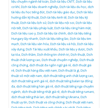
liệu chuyên ngành kế toán
,
Dịch tài liệu CNTT
,
Dịch tài liệu
cơ khí
,
Dịch tài liệu doanh nghiêp
,
Dịch tài liệu du học
,
dịch
tài liệu du học tiếng đức
,
Dịch tài liệu giáo dục
,
Dịch tài liệu
hướng dẫn kỹ thuật
,
Dịch tài liệu kinh tế
,
Dịch tài liệu kỹ
thuật
,
Dịch tài liệu lịch sử
,
Dịch tài liệu nội soi
,
Dịch tài liệu
nội tiết
,
Dịch tài liệu pháp luật
,
Dịch tài liệu răng hàm mặt
,
Dịch tài liệu sao y
,
Dịch tài liệu tài chính
,
dịch tài liệu tiếng
Hungary lấy nhanh
,
Dịch tài liệu tiếng lào
,
Dịch tài liệu tim
mạch
,
Dịch tài liệu văn hóa
,
Dịch tài liệu xã hội
,
Dịch tài liệu
xây dựng
,
Dịch Tài liệu xuất khẩu
,
Dịch tài liệu y dược
,
Dịch
tại tòa
,
Dịch thầm
,
Dịch thông tin chính trị
,
Dịch thuật
,
Dịch
thuật chất lượng cao
,
Dịch thuật chuyên nghiệp
,
Dịch thuật
công chứng
,
dịch thuật đa ngôn ngữ giá rẻ
,
dịch thuật giá
rẻ
,
Dịch thuật hàng đầu việt nam
,
Dịch thuật là gì
,
Dịch
thuật số một việt nam
,
dịch thuật tiếng anh chất lượng cao
,
dịch thuật tiếng anh giá rẻ
,
dịch thuật tiếng balan tại đống
đa
,
dịch thuật tiếng hàn giá rẻ
,
dịch thuật tiếng nga chuyên
ngành
,
dịch thuật tiếng nhật giá rẻ
,
dịch thuật tiếng rumani
,
dịch thuật tiếng thái lan
,
dịch thuật tiếng Ukraina
,
Dịch
thuật uy tín
,
Dịch thuật và công chứng
,
Dịch thuật việt nam
,
Dịch tiếng Anh
,
Dịch tiếng anh chính xác nhất
,
Dịch tiếng