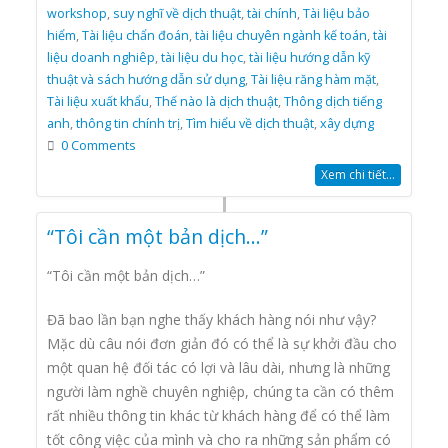
workshop
,
suy nghĩ về dịch thuật
,
tài chính
,
Tài liệu bảo
hiểm
,
Tài liệu chẩn đoán
,
tài liệu chuyên ngành kế toán
,
tài
liệu doanh nghiêp
,
tài liệu du học
,
tài liệu hướng dẫn kỹ
thuật và sách hướng dẫn sử dụng
,
Tài liệu răng hàm mặt
,
Tài liệu xuất khẩu
,
Thế nào là dịch thuật
,
Thông dịch tiếng
anh
,
thông tin chính trị
,
Tìm hiểu về dịch thuật
,
xây dựng
0 Comments
Xem chi tiết...
“Tôi cần một bản dịch…”
“Tôi cần một bản dịch…”
Đã bao lần bạn nghe thấy khách hàng nói như vậy?
Mặc dù câu nói đơn giản đó có thể là sự khởi đầu cho
một quan hệ đối tác có lợi và lâu dài, nhưng là những
người làm nghề chuyên nghiệp, chúng ta cần có thêm
rất nhiều thông tin khác từ khách hàng để có thể làm
tốt công việc của mình và cho ra những sản phẩm có