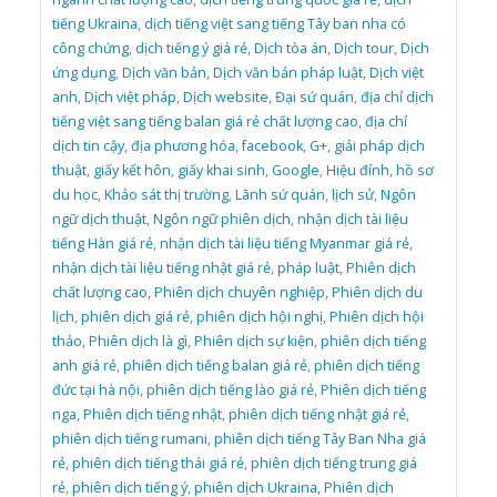
tiếng Ukraina
,
dịch tiếng việt sang tiếng Tây ban nha có
công chứng
,
dịch tiếng ý giá rẻ
,
Dịch tòa án
,
Dịch tour
,
Dịch
ứng dụng
,
Dịch văn bản
,
Dịch văn bản pháp luật
,
Dịch việt
anh
,
Dịch việt pháp
,
Dịch website
,
Đại sứ quán
,
địa chỉ dịch
tiếng việt sang tiếng balan giá rẻ chất lượng cao
,
địa chỉ
dịch tin cậy
,
địa phương hóa
,
facebook
,
G+
,
giải pháp dịch
thuật
,
giấy kết hôn
,
giấy khai sinh
,
Google
,
Hiệu đính
,
hồ sơ
du học
,
Khảo sát thị trường
,
Lãnh sứ quán
,
lịch sử
,
Ngôn
ngữ dịch thuật
,
Ngôn ngữ phiên dịch
,
nhận dịch tài liệu
tiếng Hàn giá rẻ
,
nhận dịch tài liệu tiếng Myanmar giá rẻ
,
nhận dịch tài liệu tiếng nhật giá rẻ
,
pháp luật
,
Phiên dịch
chất lượng cao
,
Phiên dịch chuyên nghiệp
,
Phiên dịch du
lịch
,
phiên dịch giá rẻ
,
phiên dịch hội nghị
,
Phiên dịch hội
thảo
,
Phiên dịch là gì
,
Phiên dịch sự kiện
,
phiên dịch tiếng
anh giá rẻ
,
phiên dịch tiếng balan giá rẻ
,
phiên dịch tiếng
đức tại hà nội
,
phiên dịch tiếng lào giá rẻ
,
Phiên dịch tiếng
nga
,
Phiên dịch tiếng nhật
,
phiên dịch tiếng nhật giá rẻ
,
phiên dịch tiếng rumani
,
phiên dịch tiếng Tây Ban Nha giá
rẻ
,
phiên dịch tiếng thái giá rẻ
,
phiên dịch tiếng trung giá
rẻ
,
phiên dịch tiếng ý
,
phiên dịch Ukraina
,
Phiên dịch