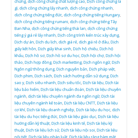
chứng
,
dịch công chứng chất lượng cao
,
Dịch công chứng là
gì
,
dịch công chứng lấy nhanh
,
dịch công chứng nhanh
,
dịch công chứng tiếng đức
,
dịch công chứng tiếng Hungary
,
dịch công chứng tiếng rumani
,
dịch công chứng tiếng Tây
Ban Nha
,
dịch công chứng tiếng thái lan
,
dịch công chứng
tiếng ý giá rẻ lấy nhanh
,
Dịch công trình kiến trúc xây dựng
,
Dịch dự án
,
Dịch du lịch
,
dịch giá rẻ
,
dịch giá rẻ ở đâu
,
Dịch
giấy kết hôn
,
Dịch giấy khai sinh
,
Dịch hộ chiếu
,
Dịch hộ
khẩu
,
Dịch hồ sơ
,
Dịch hồ sơ du học
,
Dịch hội chợ
,
Dịch hội
thảo
,
Dịch hợp đồng
,
Dịch marketting
,
Dịch ngôn ngữ
,
Dịch
Ngôn ngữ thông dụng
,
Dịch nguyên bản
,
Dịch pháp việt
,
Dịch phim
,
Dịch sách
,
Dịch sách hướng dẫn sử dụng
,
Dịch
sao y
,
Dịch siêu nhanh
,
Dịch siêu tốc
,
Dịch tài liệu
,
Dịch tài
liệu bảo hiểm
,
Dịch tài liệu chuẩn đoán
,
Dịch tài liệu chuyên
ngành
,
dịch tài liệu chuyên ngành đa ngôn ngữ
,
Dịch tài
liệu chuyên ngành kế toán
,
Dịch tài liệu CNTT
,
Dịch tài liệu
cơ khí
,
Dịch tài liệu doanh nghiêp
,
Dịch tài liệu du học
,
dịch
tài liệu du học tiếng đức
,
Dịch tài liệu giáo dục
,
Dịch tài liệu
hướng dẫn kỹ thuật
,
Dịch tài liệu kinh tế
,
Dịch tài liệu kỹ
thuật
,
Dịch tài liệu lịch sử
,
Dịch tài liệu nội soi
,
Dịch tài liệu
nội tiết
,
Dịch tài liệu pháp luật
,
Dịch tài liệu răng hàm mặt
,