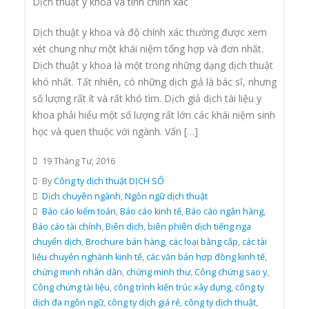
Dịch thuật y khoa và tính chính xác
Dịch thuật y khoa và độ chính xác thường được xem
xét chung như một khái niệm tổng hợp và đơn nhất.
Dịch thuật y khoa là một trong những dạng dịch thuật
khó nhất. Tất nhiên, có những dịch giả là bác sĩ, nhưng
số lượng rất ít và rất khó tìm. Dịch giả dịch tài liệu y
khoa phải hiểu một số lượng rất lớn các khái niệm sinh
học và quen thuộc với ngành. Vấn […]
19 Tháng Tư, 2016
By
Công ty dịch thuật DỊCH SỐ
Dịch chuyên ngành
,
Ngôn ngữ dịch thuật
Báo cáo kiểm toán
,
Báo cáo kinh tế
,
Báo cáo ngân hàng
,
Báo cáo tài chính
,
Biên dịch
,
biên phiên dịch tiếng nga
chuyển dịch
,
Brochure bán hàng
,
các loại bằng cấp
,
các tài
liệu chuyên nghành kinh tế
,
các văn bản hợp đồng kinh tế
,
chứng minh nhân dân
,
chứng minh thư
,
Công chứng sao y
,
Công chứng tài liệu
,
công trình kiến trúc xây dựng
,
công ty
dịch đa ngôn ngữ
,
công ty dịch giá rẻ
,
công ty dịch thuật
,