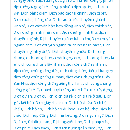
công ty phiên dịch tiếng đức giá rẻ tại hà nội
,
công ty phiên
dịch tiếng Nga giá rẻ
,
công ty phiên dịch uy tín
,
Dịch anh
việt
,
Dịch bảng điểm
,
Dịch báo cáo tài chính
,
Dịch cabin
,
Dịch các loại bằng cấp
,
Dịch các tài liệu chuyên nghành
kinh tế
,
Dịch các văn bản hợp đồng kinh tế
,
dịch chính xác
,
Dịch chứng minh nhân dân
,
Dịch chứng minh thư
,
dịch
chuyên ngành
,
Dịch chuyên ngành bảo hiểm
,
Dịch chuyên
ngành cntt
,
Dịch chuyên ngành tài chính ngân hàng
,
Dịch
chuyên ngành y dược
,
Dịch chuyên nghiệp
,
Dịch công
chứng
,
dịch công chứng chất lượng cao
,
Dịch công chứng là
gì
,
dịch công chứng lấy nhanh
,
dịch công chứng nhanh
,
dịch công chứng tiếng đức
,
dịch công chứng tiếng Hungary
,
dịch công chứng tiếng rumani
,
dịch công chứng tiếng Tây
Ban Nha
,
dịch công chứng tiếng thái lan
,
dịch công chứng
tiếng ý giá rẻ lấy nhanh
,
Dịch công trình kiến trúc xây dựng
,
Dịch dự án
,
Dịch du lịch
,
dịch giá rẻ
,
dịch giá rẻ ở đâu
,
Dịch
giấy kết hôn
,
Dịch giấy khai sinh
,
Dịch hộ chiếu
,
Dịch hộ
khẩu
,
Dịch hồ sơ
,
Dịch hồ sơ du học
,
Dịch hội chợ
,
Dịch hội
thảo
,
Dịch hợp đồng
,
Dịch marketting
,
Dịch ngôn ngữ
,
Dịch
Ngôn ngữ thông dụng
,
Dịch nguyên bản
,
Dịch pháp việt
,
Dịch phim
,
Dịch sách
,
Dịch sách hướng dẫn sử dụng
,
Dịch