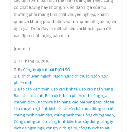
xác định xem bản dịch mà mình đang làm việc cùng
có chất lượng hay không. Ý kiến đánh giá của họ
thường phải mang tính chất chuyên nghiệp, khách
quan và không phụ thuộc vào mối quan hệ giữa họ và
dịch giả. Dưới đây là một số tiêu chí khách quan để
xác định chất lượng bản dịch.
(more…)
17 Tháng Tư, 2016
By
Công ty dịch thuật DỊCH SỐ
Dịch chuyên ngành
,
Ngôn ngữ dịch thuật
,
Ngôn ngữ
phiên dịch
Báo cáo kiểm toán
,
Báo cáo kinh tế
,
Báo cáo ngân hàng
,
Báo cáo tài chính
,
Biên dịch
,
biên phiên dịch tiếng nga
chuyển dịch
,
Brochure bán hàng
,
các loại bằng cấp
,
các tài
liệu chuyên nghành kinh tế
,
các văn bản hợp đồng kinh tế
,
chứng minh nhân dân
,
chứng minh thư
,
Công chứng sao y
,
Công chứng tài liệu
,
công trình kiến trúc xây dựng
,
công ty
dịch đa ngôn ngữ
,
công ty dịch giá rẻ
,
công ty dịch thuật
,