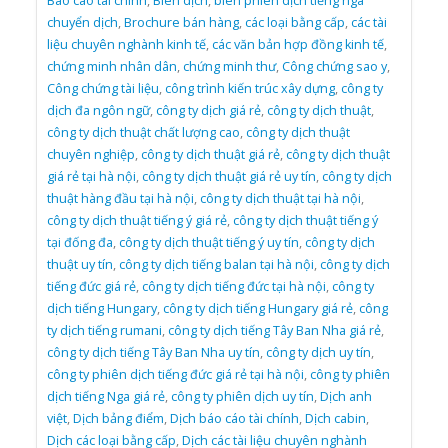
Báo cáo tài chính
,
Biên dịch
,
biên phiên dịch tiếng nga
chuyển dịch
,
Brochure bán hàng
,
các loại bằng cấp
,
các tài
liệu chuyên nghành kinh tế
,
các văn bản hợp đồng kinh tế
,
chứng minh nhân dân
,
chứng minh thư
,
Công chứng sao y
,
Công chứng tài liệu
,
công trình kiến trúc xây dựng
,
công ty
dịch đa ngôn ngữ
,
công ty dịch giá rẻ
,
công ty dịch thuật
,
công ty dịch thuật chất lượng cao
,
công ty dịch thuật
chuyên nghiệp
,
công ty dịch thuật giá rẻ
,
công ty dịch thuật
giá rẻ tại hà nội
,
công ty dịch thuật giá rẻ uy tín
,
công ty dịch
thuật hàng đầu tại hà nội
,
công ty dịch thuật tại hà nội
,
công ty dịch thuật tiếng ý giá rẻ
,
công ty dịch thuật tiếng ý
tại đống đa
,
công ty dịch thuật tiếng ý uy tín
,
công ty dịch
thuật uy tín
,
công ty dịch tiếng balan tại hà nội
,
công ty dịch
tiếng đức giá rẻ
,
công ty dịch tiếng đức tại hà nội
,
công ty
dịch tiếng Hungary
,
công ty dịch tiếng Hungary giá rẻ
,
công
ty dịch tiếng rumani
,
công ty dịch tiếng Tây Ban Nha giá rẻ
,
công ty dịch tiếng Tây Ban Nha uy tín
,
công ty dịch uy tín
,
công ty phiên dịch tiếng đức giá rẻ tại hà nội
,
công ty phiên
dịch tiếng Nga giá rẻ
,
công ty phiên dịch uy tín
,
Dịch anh
việt
,
Dịch bảng điểm
,
Dịch báo cáo tài chính
,
Dịch cabin
,
Dịch các loại bằng cấp
,
Dịch các tài liệu chuyên nghành