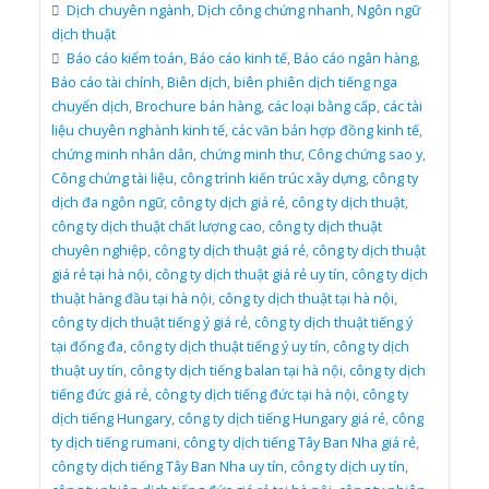
Dịch chuyên ngành
,
Dịch công chứng nhanh
,
Ngôn ngữ
dịch thuật
Báo cáo kiểm toán
,
Báo cáo kinh tế
,
Báo cáo ngân hàng
,
Báo cáo tài chính
,
Biên dịch
,
biên phiên dịch tiếng nga
chuyển dịch
,
Brochure bán hàng
,
các loại bằng cấp
,
các tài
liệu chuyên nghành kinh tế
,
các văn bản hợp đồng kinh tế
,
chứng minh nhân dân
,
chứng minh thư
,
Công chứng sao y
,
Công chứng tài liệu
,
công trình kiến trúc xây dựng
,
công ty
dịch đa ngôn ngữ
,
công ty dịch giá rẻ
,
công ty dịch thuật
,
công ty dịch thuật chất lượng cao
,
công ty dịch thuật
chuyên nghiệp
,
công ty dịch thuật giá rẻ
,
công ty dịch thuật
giá rẻ tại hà nội
,
công ty dịch thuật giá rẻ uy tín
,
công ty dịch
thuật hàng đầu tại hà nội
,
công ty dịch thuật tại hà nội
,
công ty dịch thuật tiếng ý giá rẻ
,
công ty dịch thuật tiếng ý
tại đống đa
,
công ty dịch thuật tiếng ý uy tín
,
công ty dịch
thuật uy tín
,
công ty dịch tiếng balan tại hà nội
,
công ty dịch
tiếng đức giá rẻ
,
công ty dịch tiếng đức tại hà nội
,
công ty
dịch tiếng Hungary
,
công ty dịch tiếng Hungary giá rẻ
,
công
ty dịch tiếng rumani
,
công ty dịch tiếng Tây Ban Nha giá rẻ
,
công ty dịch tiếng Tây Ban Nha uy tín
,
công ty dịch uy tín
,