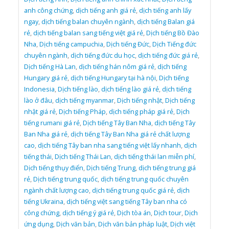
anh công chứng
,
dịch tiếng anh giá rẻ
,
dịch tiếng anh lấy
ngay
,
dịch tiếng balan chuyên ngành
,
dịch tiếng Balan giá
rẻ
,
dịch tiếng balan sang tiếng việt giá rẻ
,
Dịch tiếng Bồ Đào
Nha
,
Dịch tiếng campuchia
,
Dịch tiếng Đức
,
Dịch Tiếng đức
chuyên ngành
,
dịch tiếng đức du học
,
dịch tiếng đức giá rẻ
,
Dịch tiếng Hà Lan
,
dịch tiếng hán nôm giá rẻ
,
dịch tiếng
Hungary giá rẻ
,
dịch tiếng Hungary tại hà nội
,
Dịch tiếng
Indonesia
,
Dịch tiếng lào
,
dịch tiếng lào giá rẻ
,
dịch tiếng
lào ở đâu
,
dịch tiếng myanmar
,
Dịch tiếng nhật
,
Dịch tiếng
nhật giá rẻ
,
Dịch tiếng Pháp
,
dịch tiếng pháp giá rẻ
,
Dịch
tiếng rumani giá rẻ
,
Dịch tiếng Tây Ban Nha
,
dịch tiếng Tây
Ban Nha giá rẻ
,
dịch tiếng Tây Ban Nha giá rẻ chất lượng
cao
,
dịch tiếng Tây ban nha sang tiếng việt lấy nhanh
,
dịch
tiếng thái
,
Dịch tiếng Thái Lan
,
dịch tiếng thái lan miễn phí
,
Dịch tiếng thụy điển
,
Dịch tiếng Trung
,
dịch tiếng trung giá
rẻ
,
Dịch tiếng trung quốc
,
dịch tiếng trung quốc chuyên
ngành chất lượng cao
,
dịch tiếng trung quốc giá rẻ
,
dịch
tiếng Ukraina
,
dịch tiếng việt sang tiếng Tây ban nha có
công chứng
,
dịch tiếng ý giá rẻ
,
Dịch tòa án
,
Dịch tour
,
Dịch
ứng dụng
,
Dịch văn bản
,
Dịch văn bản pháp luật
,
Dịch việt