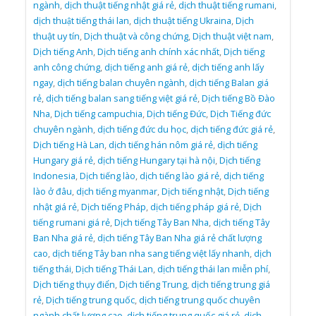
ngành
,
dịch thuật tiếng nhật giá rẻ
,
dịch thuật tiếng rumani
,
dịch thuật tiếng thái lan
,
dịch thuật tiếng Ukraina
,
Dịch
thuật uy tín
,
Dịch thuật và công chứng
,
Dịch thuật việt nam
,
Dịch tiếng Anh
,
Dịch tiếng anh chính xác nhất
,
Dịch tiếng
anh công chứng
,
dịch tiếng anh giá rẻ
,
dịch tiếng anh lấy
ngay
,
dịch tiếng balan chuyên ngành
,
dịch tiếng Balan giá
rẻ
,
dịch tiếng balan sang tiếng việt giá rẻ
,
Dịch tiếng Bồ Đào
Nha
,
Dịch tiếng campuchia
,
Dịch tiếng Đức
,
Dịch Tiếng đức
chuyên ngành
,
dịch tiếng đức du học
,
dịch tiếng đức giá rẻ
,
Dịch tiếng Hà Lan
,
dịch tiếng hán nôm giá rẻ
,
dịch tiếng
Hungary giá rẻ
,
dịch tiếng Hungary tại hà nội
,
Dịch tiếng
Indonesia
,
Dịch tiếng lào
,
dịch tiếng lào giá rẻ
,
dịch tiếng
lào ở đâu
,
dịch tiếng myanmar
,
Dịch tiếng nhật
,
Dịch tiếng
nhật giá rẻ
,
Dịch tiếng Pháp
,
dịch tiếng pháp giá rẻ
,
Dịch
tiếng rumani giá rẻ
,
Dịch tiếng Tây Ban Nha
,
dịch tiếng Tây
Ban Nha giá rẻ
,
dịch tiếng Tây Ban Nha giá rẻ chất lượng
cao
,
dịch tiếng Tây ban nha sang tiếng việt lấy nhanh
,
dịch
tiếng thái
,
Dịch tiếng Thái Lan
,
dịch tiếng thái lan miễn phí
,
Dịch tiếng thụy điển
,
Dịch tiếng Trung
,
dịch tiếng trung giá
rẻ
,
Dịch tiếng trung quốc
,
dịch tiếng trung quốc chuyên
ngành chất lượng cao
,
dịch tiếng trung quốc giá rẻ
,
dịch