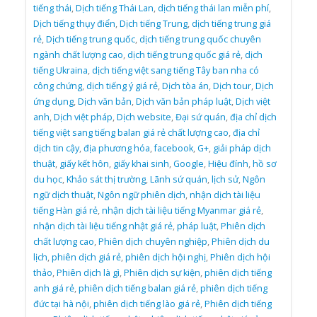
tiếng thái
,
Dịch tiếng Thái Lan
,
dịch tiếng thái lan miễn phí
,
Dịch tiếng thụy điển
,
Dịch tiếng Trung
,
dịch tiếng trung giá
rẻ
,
Dịch tiếng trung quốc
,
dịch tiếng trung quốc chuyên
ngành chất lượng cao
,
dịch tiếng trung quốc giá rẻ
,
dịch
tiếng Ukraina
,
dịch tiếng việt sang tiếng Tây ban nha có
công chứng
,
dịch tiếng ý giá rẻ
,
Dịch tòa án
,
Dịch tour
,
Dịch
ứng dụng
,
Dịch văn bản
,
Dịch văn bản pháp luật
,
Dịch việt
anh
,
Dịch việt pháp
,
Dịch website
,
Đại sứ quán
,
địa chỉ dịch
tiếng việt sang tiếng balan giá rẻ chất lượng cao
,
địa chỉ
dịch tin cậy
,
địa phương hóa
,
facebook
,
G+
,
giải pháp dịch
thuật
,
giấy kết hôn
,
giấy khai sinh
,
Google
,
Hiệu đính
,
hồ sơ
du học
,
Khảo sát thị trường
,
Lãnh sứ quán
,
lịch sử
,
Ngôn
ngữ dịch thuật
,
Ngôn ngữ phiên dịch
,
nhận dịch tài liệu
tiếng Hàn giá rẻ
,
nhận dịch tài liệu tiếng Myanmar giá rẻ
,
nhận dịch tài liệu tiếng nhật giá rẻ
,
pháp luật
,
Phiên dịch
chất lượng cao
,
Phiên dịch chuyên nghiệp
,
Phiên dịch du
lịch
,
phiên dịch giá rẻ
,
phiên dịch hội nghị
,
Phiên dịch hội
thảo
,
Phiên dịch là gì
,
Phiên dịch sự kiện
,
phiên dịch tiếng
anh giá rẻ
,
phiên dịch tiếng balan giá rẻ
,
phiên dịch tiếng
đức tại hà nội
,
phiên dịch tiếng lào giá rẻ
,
Phiên dịch tiếng