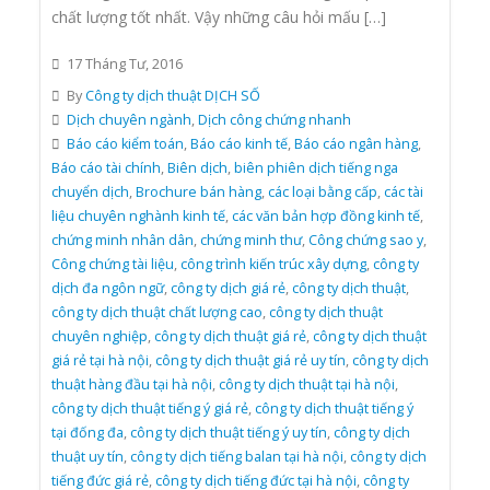
chất lượng tốt nhất. Vậy những câu hỏi mấu […]
17 Tháng Tư, 2016
By
Công ty dịch thuật DỊCH SỐ
Dịch chuyên ngành
,
Dịch công chứng nhanh
Báo cáo kiểm toán
,
Báo cáo kinh tế
,
Báo cáo ngân hàng
,
Báo cáo tài chính
,
Biên dịch
,
biên phiên dịch tiếng nga
chuyển dịch
,
Brochure bán hàng
,
các loại bằng cấp
,
các tài
liệu chuyên nghành kinh tế
,
các văn bản hợp đồng kinh tế
,
chứng minh nhân dân
,
chứng minh thư
,
Công chứng sao y
,
Công chứng tài liệu
,
công trình kiến trúc xây dựng
,
công ty
dịch đa ngôn ngữ
,
công ty dịch giá rẻ
,
công ty dịch thuật
,
công ty dịch thuật chất lượng cao
,
công ty dịch thuật
chuyên nghiệp
,
công ty dịch thuật giá rẻ
,
công ty dịch thuật
giá rẻ tại hà nội
,
công ty dịch thuật giá rẻ uy tín
,
công ty dịch
thuật hàng đầu tại hà nội
,
công ty dịch thuật tại hà nội
,
công ty dịch thuật tiếng ý giá rẻ
,
công ty dịch thuật tiếng ý
tại đống đa
,
công ty dịch thuật tiếng ý uy tín
,
công ty dịch
thuật uy tín
,
công ty dịch tiếng balan tại hà nội
,
công ty dịch
tiếng đức giá rẻ
,
công ty dịch tiếng đức tại hà nội
,
công ty