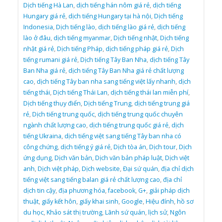
Dịch tiếng Hà Lan
,
dịch tiếng hán nôm giá rẻ
,
dịch tiếng
Hungary giá rẻ
,
dịch tiếng Hungary tại hà nội
,
Dịch tiếng
Indonesia
,
Dịch tiếng lào
,
dịch tiếng lào giá rẻ
,
dịch tiếng
lào ở đâu
,
dịch tiếng myanmar
,
Dịch tiếng nhật
,
Dịch tiếng
nhật giá rẻ
,
Dịch tiếng Pháp
,
dịch tiếng pháp giá rẻ
,
Dịch
tiếng rumani giá rẻ
,
Dịch tiếng Tây Ban Nha
,
dịch tiếng Tây
Ban Nha giá rẻ
,
dịch tiếng Tây Ban Nha giá rẻ chất lượng
cao
,
dịch tiếng Tây ban nha sang tiếng việt lấy nhanh
,
dịch
tiếng thái
,
Dịch tiếng Thái Lan
,
dịch tiếng thái lan miễn phí
,
Dịch tiếng thụy điển
,
Dịch tiếng Trung
,
dịch tiếng trung giá
rẻ
,
Dịch tiếng trung quốc
,
dịch tiếng trung quốc chuyên
ngành chất lượng cao
,
dịch tiếng trung quốc giá rẻ
,
dịch
tiếng Ukraina
,
dịch tiếng việt sang tiếng Tây ban nha có
công chứng
,
dịch tiếng ý giá rẻ
,
Dịch tòa án
,
Dịch tour
,
Dịch
ứng dụng
,
Dịch văn bản
,
Dịch văn bản pháp luật
,
Dịch việt
anh
,
Dịch việt pháp
,
Dịch website
,
Đại sứ quán
,
địa chỉ dịch
tiếng việt sang tiếng balan giá rẻ chất lượng cao
,
địa chỉ
dịch tin cậy
,
địa phương hóa
,
facebook
,
G+
,
giải pháp dịch
thuật
,
giấy kết hôn
,
giấy khai sinh
,
Google
,
Hiệu đính
,
hồ sơ
du học
,
Khảo sát thị trường
,
Lãnh sứ quán
,
lịch sử
,
Ngôn