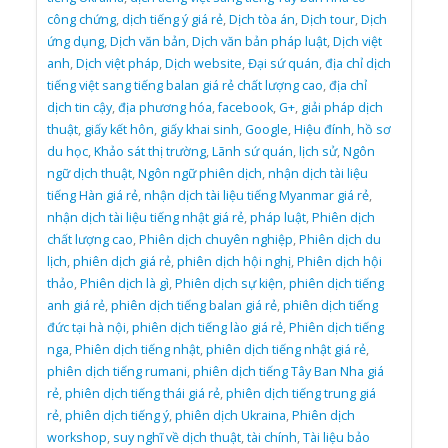
công chứng
,
dịch tiếng ý giá rẻ
,
Dịch tòa án
,
Dịch tour
,
Dịch
ứng dụng
,
Dịch văn bản
,
Dịch văn bản pháp luật
,
Dịch việt
anh
,
Dịch việt pháp
,
Dịch website
,
Đại sứ quán
,
địa chỉ dịch
tiếng việt sang tiếng balan giá rẻ chất lượng cao
,
địa chỉ
dịch tin cậy
,
địa phương hóa
,
facebook
,
G+
,
giải pháp dịch
thuật
,
giấy kết hôn
,
giấy khai sinh
,
Google
,
Hiệu đính
,
hồ sơ
du học
,
Khảo sát thị trường
,
Lãnh sứ quán
,
lịch sử
,
Ngôn
ngữ dịch thuật
,
Ngôn ngữ phiên dịch
,
nhận dịch tài liệu
tiếng Hàn giá rẻ
,
nhận dịch tài liệu tiếng Myanmar giá rẻ
,
nhận dịch tài liệu tiếng nhật giá rẻ
,
pháp luật
,
Phiên dịch
chất lượng cao
,
Phiên dịch chuyên nghiệp
,
Phiên dịch du
lịch
,
phiên dịch giá rẻ
,
phiên dịch hội nghị
,
Phiên dịch hội
thảo
,
Phiên dịch là gì
,
Phiên dịch sự kiện
,
phiên dịch tiếng
anh giá rẻ
,
phiên dịch tiếng balan giá rẻ
,
phiên dịch tiếng
đức tại hà nội
,
phiên dịch tiếng lào giá rẻ
,
Phiên dịch tiếng
nga
,
Phiên dịch tiếng nhật
,
phiên dịch tiếng nhật giá rẻ
,
phiên dịch tiếng rumani
,
phiên dịch tiếng Tây Ban Nha giá
rẻ
,
phiên dịch tiếng thái giá rẻ
,
phiên dịch tiếng trung giá
rẻ
,
phiên dịch tiếng ý
,
phiên dịch Ukraina
,
Phiên dịch
workshop
,
suy nghĩ về dịch thuật
,
tài chính
,
Tài liệu bảo