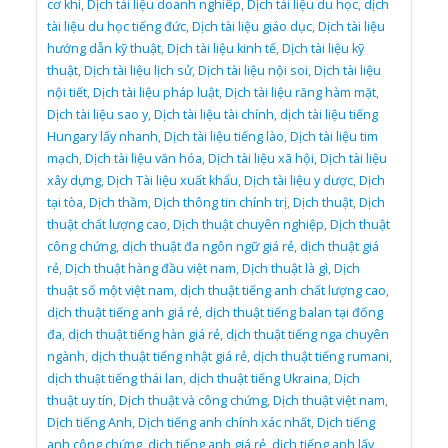
cơ khí
,
Dịch tài liệu doanh nghiêp
,
Dịch tài liệu du học
,
dịch
tài liệu du học tiếng đức
,
Dịch tài liệu giáo dục
,
Dịch tài liệu
hướng dẫn kỹ thuật
,
Dịch tài liệu kinh tế
,
Dịch tài liệu kỹ
thuật
,
Dịch tài liệu lịch sử
,
Dịch tài liệu nội soi
,
Dịch tài liệu
nội tiết
,
Dịch tài liệu pháp luật
,
Dịch tài liệu răng hàm mặt
,
Dịch tài liệu sao y
,
Dịch tài liệu tài chính
,
dịch tài liệu tiếng
Hungary lấy nhanh
,
Dịch tài liệu tiếng lào
,
Dịch tài liệu tim
mạch
,
Dịch tài liệu văn hóa
,
Dịch tài liệu xã hội
,
Dịch tài liệu
xây dựng
,
Dịch Tài liệu xuất khẩu
,
Dịch tài liệu y dược
,
Dịch
tại tòa
,
Dịch thầm
,
Dịch thông tin chính trị
,
Dịch thuật
,
Dịch
thuật chất lượng cao
,
Dịch thuật chuyên nghiệp
,
Dịch thuật
công chứng
,
dịch thuật đa ngôn ngữ giá rẻ
,
dịch thuật giá
rẻ
,
Dịch thuật hàng đầu việt nam
,
Dịch thuật là gì
,
Dịch
thuật số một việt nam
,
dịch thuật tiếng anh chất lượng cao
,
dịch thuật tiếng anh giá rẻ
,
dịch thuật tiếng balan tại đống
đa
,
dịch thuật tiếng hàn giá rẻ
,
dịch thuật tiếng nga chuyên
ngành
,
dịch thuật tiếng nhật giá rẻ
,
dịch thuật tiếng rumani
,
dịch thuật tiếng thái lan
,
dịch thuật tiếng Ukraina
,
Dịch
thuật uy tín
,
Dịch thuật và công chứng
,
Dịch thuật việt nam
,
Dịch tiếng Anh
,
Dịch tiếng anh chính xác nhất
,
Dịch tiếng
anh công chứng
,
dịch tiếng anh giá rẻ
,
dịch tiếng anh lấy