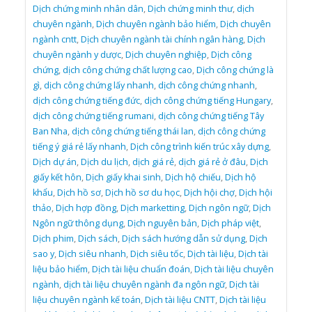
Dịch chứng minh nhân dân
,
Dịch chứng minh thư
,
dịch
chuyên ngành
,
Dịch chuyên ngành bảo hiểm
,
Dịch chuyên
ngành cntt
,
Dịch chuyên ngành tài chính ngân hàng
,
Dịch
chuyên ngành y dược
,
Dịch chuyên nghiệp
,
Dịch công
chứng
,
dịch công chứng chất lượng cao
,
Dịch công chứng là
gì
,
dịch công chứng lấy nhanh
,
dịch công chứng nhanh
,
dịch công chứng tiếng đức
,
dịch công chứng tiếng Hungary
,
dịch công chứng tiếng rumani
,
dịch công chứng tiếng Tây
Ban Nha
,
dịch công chứng tiếng thái lan
,
dịch công chứng
tiếng ý giá rẻ lấy nhanh
,
Dịch công trình kiến trúc xây dựng
,
Dịch dự án
,
Dịch du lịch
,
dịch giá rẻ
,
dịch giá rẻ ở đâu
,
Dịch
giấy kết hôn
,
Dịch giấy khai sinh
,
Dịch hộ chiếu
,
Dịch hộ
khẩu
,
Dịch hồ sơ
,
Dịch hồ sơ du học
,
Dịch hội chợ
,
Dịch hội
thảo
,
Dịch hợp đồng
,
Dịch marketting
,
Dịch ngôn ngữ
,
Dịch
Ngôn ngữ thông dụng
,
Dịch nguyên bản
,
Dịch pháp việt
,
Dịch phim
,
Dịch sách
,
Dịch sách hướng dẫn sử dụng
,
Dịch
sao y
,
Dịch siêu nhanh
,
Dịch siêu tốc
,
Dịch tài liệu
,
Dịch tài
liệu bảo hiểm
,
Dịch tài liệu chuẩn đoán
,
Dịch tài liệu chuyên
ngành
,
dịch tài liệu chuyên ngành đa ngôn ngữ
,
Dịch tài
liệu chuyên ngành kế toán
,
Dịch tài liệu CNTT
,
Dịch tài liệu