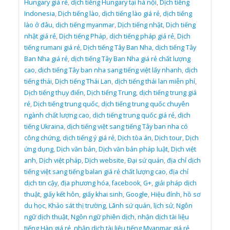
Hungary giá rẻ
,
dịch tiếng Hungary tại hà nội
,
Dịch tiếng
Indonesia
,
Dịch tiếng lào
,
dịch tiếng lào giá rẻ
,
dịch tiếng
lào ở đâu
,
dịch tiếng myanmar
,
Dịch tiếng nhật
,
Dịch tiếng
nhật giá rẻ
,
Dịch tiếng Pháp
,
dịch tiếng pháp giá rẻ
,
Dịch
tiếng rumani giá rẻ
,
Dịch tiếng Tây Ban Nha
,
dịch tiếng Tây
Ban Nha giá rẻ
,
dịch tiếng Tây Ban Nha giá rẻ chất lượng
cao
,
dịch tiếng Tây ban nha sang tiếng việt lấy nhanh
,
dịch
tiếng thái
,
Dịch tiếng Thái Lan
,
dịch tiếng thái lan miễn phí
,
Dịch tiếng thụy điển
,
Dịch tiếng Trung
,
dịch tiếng trung giá
rẻ
,
Dịch tiếng trung quốc
,
dịch tiếng trung quốc chuyên
ngành chất lượng cao
,
dịch tiếng trung quốc giá rẻ
,
dịch
tiếng Ukraina
,
dịch tiếng việt sang tiếng Tây ban nha có
công chứng
,
dịch tiếng ý giá rẻ
,
Dịch tòa án
,
Dịch tour
,
Dịch
ứng dụng
,
Dịch văn bản
,
Dịch văn bản pháp luật
,
Dịch việt
anh
,
Dịch việt pháp
,
Dịch website
,
Đại sứ quán
,
địa chỉ dịch
tiếng việt sang tiếng balan giá rẻ chất lượng cao
,
địa chỉ
dịch tin cậy
,
địa phương hóa
,
facebook
,
G+
,
giải pháp dịch
thuật
,
giấy kết hôn
,
giấy khai sinh
,
Google
,
Hiệu đính
,
hồ sơ
du học
,
Khảo sát thị trường
,
Lãnh sứ quán
,
lịch sử
,
Ngôn
ngữ dịch thuật
,
Ngôn ngữ phiên dịch
,
nhận dịch tài liệu
tiếng Hàn giá rẻ
,
nhận dịch tài liệu tiếng Myanmar giá rẻ
,