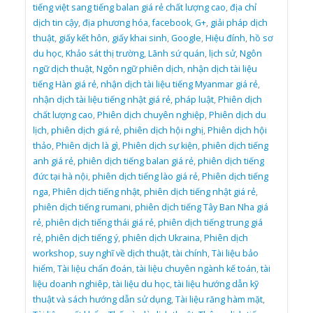
tiếng việt sang tiếng balan giá rẻ chất lượng cao
,
địa chỉ
dịch tin cậy
,
địa phương hóa
,
facebook
,
G+
,
giải pháp dịch
thuật
,
giấy kết hôn
,
giấy khai sinh
,
Google
,
Hiệu đính
,
hồ sơ
du học
,
Khảo sát thị trường
,
Lãnh sứ quán
,
lịch sử
,
Ngôn
ngữ dịch thuật
,
Ngôn ngữ phiên dịch
,
nhận dịch tài liệu
tiếng Hàn giá rẻ
,
nhận dịch tài liệu tiếng Myanmar giá rẻ
,
nhận dịch tài liệu tiếng nhật giá rẻ
,
pháp luật
,
Phiên dịch
chất lượng cao
,
Phiên dịch chuyên nghiệp
,
Phiên dịch du
lịch
,
phiên dịch giá rẻ
,
phiên dịch hội nghị
,
Phiên dịch hội
thảo
,
Phiên dịch là gì
,
Phiên dịch sự kiện
,
phiên dịch tiếng
anh giá rẻ
,
phiên dịch tiếng balan giá rẻ
,
phiên dịch tiếng
đức tại hà nội
,
phiên dịch tiếng lào giá rẻ
,
Phiên dịch tiếng
nga
,
Phiên dịch tiếng nhật
,
phiên dịch tiếng nhật giá rẻ
,
phiên dịch tiếng rumani
,
phiên dịch tiếng Tây Ban Nha giá
rẻ
,
phiên dịch tiếng thái giá rẻ
,
phiên dịch tiếng trung giá
rẻ
,
phiên dịch tiếng ý
,
phiên dịch Ukraina
,
Phiên dịch
workshop
,
suy nghĩ về dịch thuật
,
tài chính
,
Tài liệu bảo
hiểm
,
Tài liệu chẩn đoán
,
tài liệu chuyên ngành kế toán
,
tài
liệu doanh nghiêp
,
tài liệu du học
,
tài liệu hướng dẫn kỹ
thuật và sách hướng dẫn sử dụng
,
Tài liệu răng hàm mặt
,