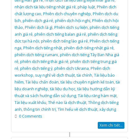
tiếng Hàn giá rẻ
,
nhận dịch tài liệu tiếng Myanmar giá rẻ
,
nhận dịch tài liệu tiếng nhật giá rẻ
,
pháp luật
,
Phiên dịch
chất lượng cao
,
Phiên dịch chuyên nghiệp
,
Phiên dịch du
lịch
,
phiên dịch giá rẻ
,
phiên dịch hội nghị
,
Phiên dịch hội
thảo
,
Phiên dịch là gì
,
Phiên dịch sự kiện
,
phiên dịch tiếng
anh giá rẻ
,
phiên dịch tiếng balan giá rẻ
,
phiên dịch tiếng
đức tại hà nội
,
phiên dịch tiếng lào giá rẻ
,
Phiên dịch tiếng
nga
,
Phiên dịch tiếng nhật
,
phiên dịch tiếng nhật giá rẻ
,
phiên dịch tiếng rumani
,
phiên dịch tiếng Tây Ban Nha giá
rẻ
,
phiên dịch tiếng thái giá rẻ
,
phiên dịch tiếng trung giá
rẻ
,
phiên dịch tiếng ý
,
phiên dịch Ukraina
,
Phiên dịch
workshop
,
suy nghĩ về dịch thuật
,
tài chính
,
Tài liệu bảo
hiểm
,
Tài liệu chẩn đoán
,
tài liệu chuyên ngành kế toán
,
tài
liệu doanh nghiêp
,
tài liệu du học
,
tài liệu hướng dẫn kỹ
thuật và sách hướng dẫn sử dụng
,
Tài liệu răng hàm mặt
,
Tài liệu xuất khẩu
,
Thế nào là dịch thuật
,
Thông dịch tiếng
anh
,
thông tin chính trị
,
Tìm hiểu về dịch thuật
,
xây dựng
0 Comments
Xem chi tiết...