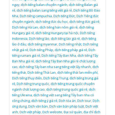
ngay
,
dịch tiếng balan chuyên ngành
,
dịch tiếng Balan giá
rẻ
,
dịch tiếng balan sang tiếng việt giá rẻ
,
Dịch tiếng Bồ Đào
Nha
,
Dịch tiếng campuchia
,
Dịch tiếng Đức
,
Dịch Tiếng đức
chuyên ngành
,
dịch tiếng đức du học
,
dịch tiếng đức giá rẻ
,
Dịch tiếng Hà Lan
,
dịch tiếng hán nôm giá rẻ
,
dịch tiếng
Hungary giá rẻ
,
dịch tiếng Hungary tại hà nội
,
Dịch tiếng
Indonesia
,
Dịch tiếng lào
,
dịch tiếng lào giá rẻ
,
dịch tiếng
lào ở đâu
,
dịch tiếng myanmar
,
Dịch tiếng nhật
,
Dịch tiếng
nhật giá rẻ
,
Dịch tiếng Pháp
,
dịch tiếng pháp giá rẻ
,
Dịch
tiếng rumani giá rẻ
,
Dịch tiếng Tây Ban Nha
,
dịch tiếng Tây
Ban Nha giá rẻ
,
dịch tiếng Tây Ban Nha giá rẻ chất lượng
cao
,
dịch tiếng Tây ban nha sang tiếng việt lấy nhanh
,
dịch
tiếng thái
,
Dịch tiếng Thái Lan
,
dịch tiếng thái lan miễn phí
,
Dịch tiếng thụy điển
,
Dịch tiếng Trung
,
dịch tiếng trung giá
rẻ
,
Dịch tiếng trung quốc
,
dịch tiếng trung quốc chuyên
ngành chất lượng cao
,
dịch tiếng trung quốc giá rẻ
,
dịch
tiếng Ukraina
,
dịch tiếng việt sang tiếng Tây ban nha có
công chứng
,
dịch tiếng ý giá rẻ
,
Dịch tòa án
,
Dịch tour
,
Dịch
ứng dụng
,
Dịch văn bản
,
Dịch văn bản pháp luật
,
Dịch việt
anh
,
Dịch việt pháp
,
Dịch website
,
Đại sứ quán
,
địa chỉ dịch