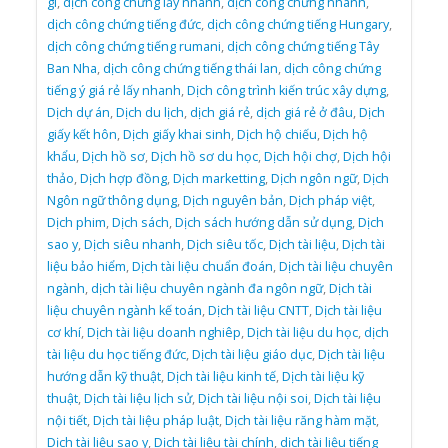
gì
,
dịch công chứng lấy nhanh
,
dịch công chứng nhanh
,
dịch công chứng tiếng đức
,
dịch công chứng tiếng Hungary
,
dịch công chứng tiếng rumani
,
dịch công chứng tiếng Tây
Ban Nha
,
dịch công chứng tiếng thái lan
,
dịch công chứng
tiếng ý giá rẻ lấy nhanh
,
Dịch công trình kiến trúc xây dựng
,
Dịch dự án
,
Dịch du lịch
,
dịch giá rẻ
,
dịch giá rẻ ở đâu
,
Dịch
giấy kết hôn
,
Dịch giấy khai sinh
,
Dịch hộ chiếu
,
Dịch hộ
khẩu
,
Dịch hồ sơ
,
Dịch hồ sơ du học
,
Dịch hội chợ
,
Dịch hội
thảo
,
Dịch hợp đồng
,
Dịch marketting
,
Dịch ngôn ngữ
,
Dịch
Ngôn ngữ thông dụng
,
Dịch nguyên bản
,
Dịch pháp việt
,
Dịch phim
,
Dịch sách
,
Dịch sách hướng dẫn sử dụng
,
Dịch
sao y
,
Dịch siêu nhanh
,
Dịch siêu tốc
,
Dịch tài liệu
,
Dịch tài
liệu bảo hiểm
,
Dịch tài liệu chuẩn đoán
,
Dịch tài liệu chuyên
ngành
,
dịch tài liệu chuyên ngành đa ngôn ngữ
,
Dịch tài
liệu chuyên ngành kế toán
,
Dịch tài liệu CNTT
,
Dịch tài liệu
cơ khí
,
Dịch tài liệu doanh nghiêp
,
Dịch tài liệu du học
,
dịch
tài liệu du học tiếng đức
,
Dịch tài liệu giáo dục
,
Dịch tài liệu
hướng dẫn kỹ thuật
,
Dịch tài liệu kinh tế
,
Dịch tài liệu kỹ
thuật
,
Dịch tài liệu lịch sử
,
Dịch tài liệu nội soi
,
Dịch tài liệu
nội tiết
,
Dịch tài liệu pháp luật
,
Dịch tài liệu răng hàm mặt
,
Dịch tài liệu sao y
,
Dịch tài liệu tài chính
,
dịch tài liệu tiếng