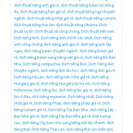
dịch thuật tiếng anh giá rẻ
,
dịch thuật tiếng balan tại đống
đa
,
dịch thuật tiếng hàn giá rẻ
,
dịch thuật tiếng nga chuyên
ngành
,
dịch thuật tiếng nhật giá rẻ
,
dịch thuật tiếng rumani
,
dịch thuật tiếng thái lan
,
dịch thuật tiếng Ukraina
,
Dịch
thuật uy tín
,
Dịch thuật và công chứng
,
Dịch thuật việt nam
,
Dịch tiếng Anh
,
Dịch tiếng anh chính xác nhất
,
Dịch tiếng
anh công chứng
,
dịch tiếng anh giá rẻ
,
dịch tiếng anh lấy
ngay
,
dịch tiếng balan chuyên ngành
,
dịch tiếng Balan giá
rẻ
,
dịch tiếng balan sang tiếng việt giá rẻ
,
Dịch tiếng Bồ Đào
Nha
,
Dịch tiếng campuchia
,
Dịch tiếng Đức
,
Dịch Tiếng đức
chuyên ngành
,
dịch tiếng đức du học
,
dịch tiếng đức giá rẻ
,
Dịch tiếng Hà Lan
,
dịch tiếng hán nôm giá rẻ
,
dịch tiếng
Hungary giá rẻ
,
dịch tiếng Hungary tại hà nội
,
Dịch tiếng
Indonesia
,
Dịch tiếng lào
,
dịch tiếng lào giá rẻ
,
dịch tiếng
lào ở đâu
,
dịch tiếng myanmar
,
Dịch tiếng nhật
,
Dịch tiếng
nhật giá rẻ
,
Dịch tiếng Pháp
,
dịch tiếng pháp giá rẻ
,
Dịch
tiếng rumani giá rẻ
,
Dịch tiếng Tây Ban Nha
,
dịch tiếng Tây
Ban Nha giá rẻ
,
dịch tiếng Tây Ban Nha giá rẻ chất lượng
cao
,
dịch tiếng Tây ban nha sang tiếng việt lấy nhanh
,
dịch
tiếng thái
,
Dịch tiếng Thái Lan
,
dịch tiếng thái lan miễn phí
,