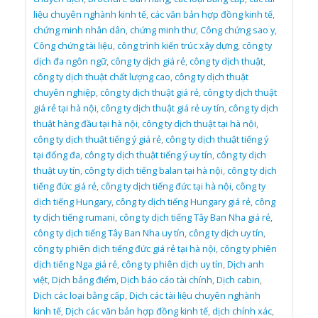
liệu chuyên nghành kinh tế
,
các văn bản hợp đồng kinh tế
,
chứng minh nhân dân
,
chứng minh thư
,
Công chứng sao y
,
Công chứng tài liệu
,
công trình kiến trúc xây dựng
,
công ty
dịch đa ngôn ngữ
,
công ty dịch giá rẻ
,
công ty dịch thuật
,
công ty dịch thuật chất lượng cao
,
công ty dịch thuật
chuyên nghiệp
,
công ty dịch thuật giá rẻ
,
công ty dịch thuật
giá rẻ tại hà nội
,
công ty dịch thuật giá rẻ uy tín
,
công ty dịch
thuật hàng đầu tại hà nội
,
công ty dịch thuật tại hà nội
,
công ty dịch thuật tiếng ý giá rẻ
,
công ty dịch thuật tiếng ý
tại đống đa
,
công ty dịch thuật tiếng ý uy tín
,
công ty dịch
thuật uy tín
,
công ty dịch tiếng balan tại hà nội
,
công ty dịch
tiếng đức giá rẻ
,
công ty dịch tiếng đức tại hà nội
,
công ty
dịch tiếng Hungary
,
công ty dịch tiếng Hungary giá rẻ
,
công
ty dịch tiếng rumani
,
công ty dịch tiếng Tây Ban Nha giá rẻ
,
công ty dịch tiếng Tây Ban Nha uy tín
,
công ty dịch uy tín
,
công ty phiên dịch tiếng đức giá rẻ tại hà nội
,
công ty phiên
dịch tiếng Nga giá rẻ
,
công ty phiên dịch uy tín
,
Dịch anh
việt
,
Dịch bảng điểm
,
Dịch báo cáo tài chính
,
Dịch cabin
,
Dịch các loại bằng cấp
,
Dịch các tài liệu chuyên nghành
kinh tế
,
Dịch các văn bản hợp đồng kinh tế
,
dịch chính xác
,