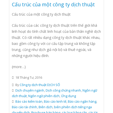
Cấu trúc của một công ty dịch thuật
Cấu trúc của một công ty dịch thuật
Cấu trúc của các công ty dịch thuật trên thế giới khá
linh hoạt do tính chất linh hoạt của bản thân nghề dịch
thuật. Có rất nhiều dạng công ty dịch thuật khác nhau,
bao gồm công ty với cơ cấu tập trung và không tập
trung, cũng như dịch giả nội bộ và thuê ngoài, và
những người hiệu đính.
(more…)
18 Tháng Tư, 2016
By
Công ty dịch thuật DỊCH SỐ
Dịch chuyên ngành
,
Dịch công chứng nhanh
,
Ngôn ngữ
dịch thuật
,
Ngôn ngữ phiên dịch
,
Ứng dụng
Báo cáo kiểm toán
,
Báo cáo kinh tế
,
Báo cáo ngân hàng
,
Báo cáo tài chính
,
Biên dịch
,
biên phiên dịch tiếng nga
chuyển dịch
,
Brochure bán hàng
,
các loại bằng cấp
,
các tài