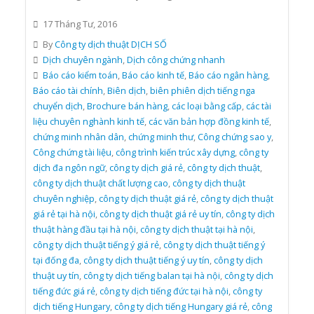
17 Tháng Tư, 2016
By
Công ty dịch thuật DỊCH SỐ
Dịch chuyên ngành
,
Dịch công chứng nhanh
Báo cáo kiểm toán
,
Báo cáo kinh tế
,
Báo cáo ngân hàng
,
Báo cáo tài chính
,
Biên dịch
,
biên phiên dịch tiếng nga
chuyển dịch
,
Brochure bán hàng
,
các loại bằng cấp
,
các tài
liệu chuyên nghành kinh tế
,
các văn bản hợp đồng kinh tế
,
chứng minh nhân dân
,
chứng minh thư
,
Công chứng sao y
,
Công chứng tài liệu
,
công trình kiến trúc xây dựng
,
công ty
dịch đa ngôn ngữ
,
công ty dịch giá rẻ
,
công ty dịch thuật
,
công ty dịch thuật chất lượng cao
,
công ty dịch thuật
chuyên nghiệp
,
công ty dịch thuật giá rẻ
,
công ty dịch thuật
giá rẻ tại hà nội
,
công ty dịch thuật giá rẻ uy tín
,
công ty dịch
thuật hàng đầu tại hà nội
,
công ty dịch thuật tại hà nội
,
công ty dịch thuật tiếng ý giá rẻ
,
công ty dịch thuật tiếng ý
tại đống đa
,
công ty dịch thuật tiếng ý uy tín
,
công ty dịch
thuật uy tín
,
công ty dịch tiếng balan tại hà nội
,
công ty dịch
tiếng đức giá rẻ
,
công ty dịch tiếng đức tại hà nội
,
công ty
dịch tiếng Hungary
,
công ty dịch tiếng Hungary giá rẻ
,
công