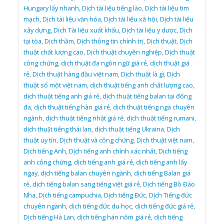
Hungary lấy nhanh
,
Dịch tài liệu tiếng lào
,
Dịch tài liệu tim
mạch
,
Dịch tài liệu văn hóa
,
Dịch tài liệu xã hội
,
Dịch tài liệu
xây dựng
,
Dịch Tài liệu xuất khẩu
,
Dịch tài liệu y dược
,
Dịch
tại tòa
,
Dịch thầm
,
Dịch thông tin chính trị
,
Dịch thuật
,
Dịch
thuật chất lượng cao
,
Dịch thuật chuyên nghiệp
,
Dịch thuật
công chứng
,
dịch thuật đa ngôn ngữ giá rẻ
,
dịch thuật giá
rẻ
,
Dịch thuật hàng đầu việt nam
,
Dịch thuật là gì
,
Dịch
thuật số một việt nam
,
dịch thuật tiếng anh chất lượng cao
,
dịch thuật tiếng anh giá rẻ
,
dịch thuật tiếng balan tại đống
đa
,
dịch thuật tiếng hàn giá rẻ
,
dịch thuật tiếng nga chuyên
ngành
,
dịch thuật tiếng nhật giá rẻ
,
dịch thuật tiếng rumani
,
dịch thuật tiếng thái lan
,
dịch thuật tiếng Ukraina
,
Dịch
thuật uy tín
,
Dịch thuật và công chứng
,
Dịch thuật việt nam
,
Dịch tiếng Anh
,
Dịch tiếng anh chính xác nhất
,
Dịch tiếng
anh công chứng
,
dịch tiếng anh giá rẻ
,
dịch tiếng anh lấy
ngay
,
dịch tiếng balan chuyên ngành
,
dịch tiếng Balan giá
rẻ
,
dịch tiếng balan sang tiếng việt giá rẻ
,
Dịch tiếng Bồ Đào
Nha
,
Dịch tiếng campuchia
,
Dịch tiếng Đức
,
Dịch Tiếng đức
chuyên ngành
,
dịch tiếng đức du học
,
dịch tiếng đức giá rẻ
,
Dịch tiếng Hà Lan
,
dịch tiếng hán nôm giá rẻ
,
dịch tiếng