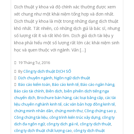
Dịch thuật y khoa và độ chính xác thường được xem
xét chung như một khái niệm tổng hợp và đơn nhất.
Dịch thuật y khoa là một trong những dạng dịch thuật
khó nhất. Tất nhiên, có những dịch giả là bác sĩ, nhưng
số lượng rất ít và rất khó tìm. Dịch giả dịch tài liệu y
khoa phải hiểu một số lượng rất lớn các khái niệm sinh
học và quen thuộc với ngành. Vấn […]
19 Tháng Tư, 2016
By
Công ty dịch thuật DỊCH SỐ
Dịch chuyên ngành
,
Ngôn ngữ dịch thuật
Báo cáo kiểm toán
,
Báo cáo kinh tế
,
Báo cáo ngân hàng
,
Báo cáo tài chính
,
Biên dịch
,
biên phiên dịch tiếng nga
chuyển dịch
,
Brochure bán hàng
,
các loại bằng cấp
,
các tài
liệu chuyên nghành kinh tế
,
các văn bản hợp đồng kinh tế
,
chứng minh nhân dân
,
chứng minh thư
,
Công chứng sao y
,
Công chứng tài liệu
,
công trình kiến trúc xây dựng
,
công ty
dịch đa ngôn ngữ
,
công ty dịch giá rẻ
,
công ty dịch thuật
,
công ty dịch thuật chất lượng cao
,
công ty dịch thuật