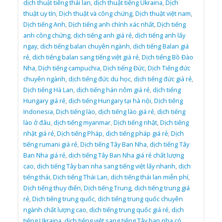
dịch thuật tiếng thái lan
,
dịch thuật tiếng Ukraina
,
Dịch
thuật uy tín
,
Dịch thuật và công chứng
,
Dịch thuật việt nam
,
Dịch tiếng Anh
,
Dịch tiếng anh chính xác nhất
,
Dịch tiếng
anh công chứng
,
dịch tiếng anh giá rẻ
,
dịch tiếng anh lấy
ngay
,
dịch tiếng balan chuyên ngành
,
dịch tiếng Balan giá
rẻ
,
dịch tiếng balan sang tiếng việt giá rẻ
,
Dịch tiếng Bồ Đào
Nha
,
Dịch tiếng campuchia
,
Dịch tiếng Đức
,
Dịch Tiếng đức
chuyên ngành
,
dịch tiếng đức du học
,
dịch tiếng đức giá rẻ
,
Dịch tiếng Hà Lan
,
dịch tiếng hán nôm giá rẻ
,
dịch tiếng
Hungary giá rẻ
,
dịch tiếng Hungary tại hà nội
,
Dịch tiếng
Indonesia
,
Dịch tiếng lào
,
dịch tiếng lào giá rẻ
,
dịch tiếng
lào ở đâu
,
dịch tiếng myanmar
,
Dịch tiếng nhật
,
Dịch tiếng
nhật giá rẻ
,
Dịch tiếng Pháp
,
dịch tiếng pháp giá rẻ
,
Dịch
tiếng rumani giá rẻ
,
Dịch tiếng Tây Ban Nha
,
dịch tiếng Tây
Ban Nha giá rẻ
,
dịch tiếng Tây Ban Nha giá rẻ chất lượng
cao
,
dịch tiếng Tây ban nha sang tiếng việt lấy nhanh
,
dịch
tiếng thái
,
Dịch tiếng Thái Lan
,
dịch tiếng thái lan miễn phí
,
Dịch tiếng thụy điển
,
Dịch tiếng Trung
,
dịch tiếng trung giá
rẻ
,
Dịch tiếng trung quốc
,
dịch tiếng trung quốc chuyên
ngành chất lượng cao
,
dịch tiếng trung quốc giá rẻ
,
dịch
tiếng Ukraina
,
dịch tiếng việt sang tiếng Tây ban nha có