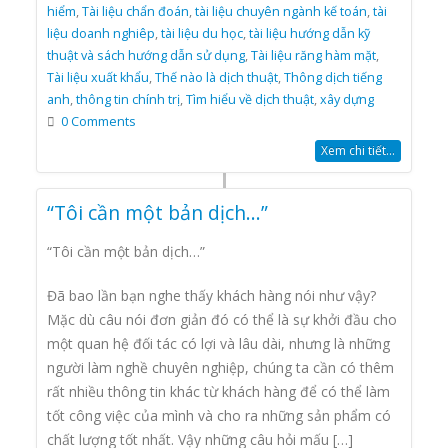
hiểm
,
Tài liệu chẩn đoán
,
tài liệu chuyên ngành kế toán
,
tài
liệu doanh nghiêp
,
tài liệu du học
,
tài liệu hướng dẫn kỹ
thuật và sách hướng dẫn sử dụng
,
Tài liệu răng hàm mặt
,
Tài liệu xuất khẩu
,
Thế nào là dịch thuật
,
Thông dịch tiếng
anh
,
thông tin chính trị
,
Tìm hiểu về dịch thuật
,
xây dựng
0 Comments
Xem chi tiết...
“Tôi cần một bản dịch…”
“Tôi cần một bản dịch…”
Đã bao lần bạn nghe thấy khách hàng nói như vậy?
Mặc dù câu nói đơn giản đó có thể là sự khởi đầu cho
một quan hệ đối tác có lợi và lâu dài, nhưng là những
người làm nghề chuyên nghiệp, chúng ta cần có thêm
rất nhiều thông tin khác từ khách hàng để có thể làm
tốt công việc của mình và cho ra những sản phẩm có
chất lượng tốt nhất. Vậy những câu hỏi mấu […]