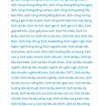
dịch công chứng tiếng đức
,
dịch công chứng tiếng Hungary
,
dịch công chứng tiếng rumani
,
dịch công chứng tiếng Tây
Ban Nha
,
dịch công chứng tiếng thái lan
,
dịch công chứng
tiếng ý giá rẻ lấy nhanh
,
Dịch công trình kiến trúc xây dựng
,
Dịch dự án
,
Dịch du lịch
,
dịch giá rẻ
,
dịch giá rẻ ở đâu
,
Dịch
giấy kết hôn
,
Dịch giấy khai sinh
,
Dịch hộ chiếu
,
Dịch hộ
khẩu
,
Dịch hồ sơ
,
Dịch hồ sơ du học
,
Dịch hội chợ
,
Dịch hội
thảo
,
Dịch hợp đồng
,
Dịch marketting
,
Dịch ngôn ngữ
,
Dịch
Ngôn ngữ thông dụng
,
Dịch nguyên bản
,
Dịch pháp việt
,
Dịch phim
,
Dịch sách
,
Dịch sách hướng dẫn sử dụng
,
Dịch
sao y
,
Dịch siêu nhanh
,
Dịch siêu tốc
,
Dịch tài liệu
,
Dịch tài
liệu bảo hiểm
,
Dịch tài liệu chuẩn đoán
,
Dịch tài liệu chuyên
ngành
,
dịch tài liệu chuyên ngành đa ngôn ngữ
,
Dịch tài
liệu chuyên ngành kế toán
,
Dịch tài liệu CNTT
,
Dịch tài liệu
cơ khí
,
Dịch tài liệu doanh nghiêp
,
Dịch tài liệu du học
,
dịch
tài liệu du học tiếng đức
,
Dịch tài liệu giáo dục
,
Dịch tài liệu
hướng dẫn kỹ thuật
,
Dịch tài liệu kinh tế
,
Dịch tài liệu kỹ
thuật
,
Dịch tài liệu lịch sử
,
Dịch tài liệu nội soi
,
Dịch tài liệu
nội tiết
,
Dịch tài liệu pháp luật
,
Dịch tài liệu răng hàm mặt
,
Dịch tài liệu sao y
,
Dịch tài liệu tài chính
,
dịch tài liệu tiếng