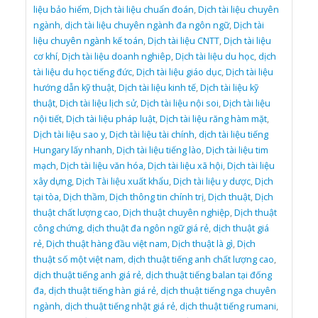
liệu bảo hiểm
,
Dịch tài liệu chuẩn đoán
,
Dịch tài liệu chuyên
ngành
,
dịch tài liệu chuyên ngành đa ngôn ngữ
,
Dịch tài
liệu chuyên ngành kế toán
,
Dịch tài liệu CNTT
,
Dịch tài liệu
cơ khí
,
Dịch tài liệu doanh nghiêp
,
Dịch tài liệu du học
,
dịch
tài liệu du học tiếng đức
,
Dịch tài liệu giáo dục
,
Dịch tài liệu
hướng dẫn kỹ thuật
,
Dịch tài liệu kinh tế
,
Dịch tài liệu kỹ
thuật
,
Dịch tài liệu lịch sử
,
Dịch tài liệu nội soi
,
Dịch tài liệu
nội tiết
,
Dịch tài liệu pháp luật
,
Dịch tài liệu răng hàm mặt
,
Dịch tài liệu sao y
,
Dịch tài liệu tài chính
,
dịch tài liệu tiếng
Hungary lấy nhanh
,
Dịch tài liệu tiếng lào
,
Dịch tài liệu tim
mạch
,
Dịch tài liệu văn hóa
,
Dịch tài liệu xã hội
,
Dịch tài liệu
xây dựng
,
Dịch Tài liệu xuất khẩu
,
Dịch tài liệu y dược
,
Dịch
tại tòa
,
Dịch thầm
,
Dịch thông tin chính trị
,
Dịch thuật
,
Dịch
thuật chất lượng cao
,
Dịch thuật chuyên nghiệp
,
Dịch thuật
công chứng
,
dịch thuật đa ngôn ngữ giá rẻ
,
dịch thuật giá
rẻ
,
Dịch thuật hàng đầu việt nam
,
Dịch thuật là gì
,
Dịch
thuật số một việt nam
,
dịch thuật tiếng anh chất lượng cao
,
dịch thuật tiếng anh giá rẻ
,
dịch thuật tiếng balan tại đống
đa
,
dịch thuật tiếng hàn giá rẻ
,
dịch thuật tiếng nga chuyên
ngành
,
dịch thuật tiếng nhật giá rẻ
,
dịch thuật tiếng rumani
,