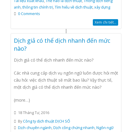
Tài liệu xuất khẩu
,
Thế nào là dịch thuật
,
Thông dịch tiếng
anh
,
thông tin chính trị
,
Tìm hiểu về dịch thuật
,
xây dựng
0 Comments
Xem chi tiết...
Dịch giả có thể dịch nhanh đến mức
nào?
Dịch giả có thể dịch nhanh đến mức nào?
Các nhà cung cấp dịch vụ ngôn ngữ luôn được hỏi một
câu hỏi: việc dịch thuật sẽ mất bao lâu? Vậy thực tế,
một dịch giả có thể dịch nhanh đến mức nào?
(more…)
18 Tháng Tư, 2016
By
Công ty dịch thuật DỊCH SỐ
Dịch chuyên ngành
,
Dịch công chứng nhanh
,
Ngôn ngữ