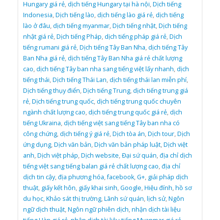
Hungary giá rẻ
,
dịch tiếng Hungary tại hà nội
,
Dịch tiếng
Indonesia
,
Dịch tiếng lào
,
dịch tiếng lào giá rẻ
,
dịch tiếng
lào ở đâu
,
dịch tiếng myanmar
,
Dịch tiếng nhật
,
Dịch tiếng
nhật giá rẻ
,
Dịch tiếng Pháp
,
dịch tiếng pháp giá rẻ
,
Dịch
tiếng rumani giá rẻ
,
Dịch tiếng Tây Ban Nha
,
dịch tiếng Tây
Ban Nha giá rẻ
,
dịch tiếng Tây Ban Nha giá rẻ chất lượng
cao
,
dịch tiếng Tây ban nha sang tiếng việt lấy nhanh
,
dịch
tiếng thái
,
Dịch tiếng Thái Lan
,
dịch tiếng thái lan miễn phí
,
Dịch tiếng thụy điển
,
Dịch tiếng Trung
,
dịch tiếng trung giá
rẻ
,
Dịch tiếng trung quốc
,
dịch tiếng trung quốc chuyên
ngành chất lượng cao
,
dịch tiếng trung quốc giá rẻ
,
dịch
tiếng Ukraina
,
dịch tiếng việt sang tiếng Tây ban nha có
công chứng
,
dịch tiếng ý giá rẻ
,
Dịch tòa án
,
Dịch tour
,
Dịch
ứng dụng
,
Dịch văn bản
,
Dịch văn bản pháp luật
,
Dịch việt
anh
,
Dịch việt pháp
,
Dịch website
,
Đại sứ quán
,
địa chỉ dịch
tiếng việt sang tiếng balan giá rẻ chất lượng cao
,
địa chỉ
dịch tin cậy
,
địa phương hóa
,
facebook
,
G+
,
giải pháp dịch
thuật
,
giấy kết hôn
,
giấy khai sinh
,
Google
,
Hiệu đính
,
hồ sơ
du học
,
Khảo sát thị trường
,
Lãnh sứ quán
,
lịch sử
,
Ngôn
ngữ dịch thuật
,
Ngôn ngữ phiên dịch
,
nhận dịch tài liệu