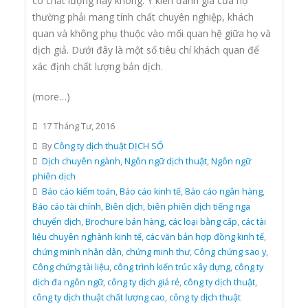
có chất lượng hay không. Ý kiến đánh giá của họ
thường phải mang tính chất chuyên nghiệp, khách
quan và không phụ thuộc vào mối quan hệ giữa họ và
dịch giả. Dưới đây là một số tiêu chí khách quan để
xác định chất lượng bản dịch.
(more…)
17 Tháng Tư, 2016
By
Công ty dịch thuật DỊCH SỐ
Dịch chuyên ngành
,
Ngôn ngữ dịch thuật
,
Ngôn ngữ
phiên dịch
Báo cáo kiểm toán
,
Báo cáo kinh tế
,
Báo cáo ngân hàng
,
Báo cáo tài chính
,
Biên dịch
,
biên phiên dịch tiếng nga
chuyển dịch
,
Brochure bán hàng
,
các loại bằng cấp
,
các tài
liệu chuyên nghành kinh tế
,
các văn bản hợp đồng kinh tế
,
chứng minh nhân dân
,
chứng minh thư
,
Công chứng sao y
,
Công chứng tài liệu
,
công trình kiến trúc xây dựng
,
công ty
dịch đa ngôn ngữ
,
công ty dịch giá rẻ
,
công ty dịch thuật
,
công ty dịch thuật chất lượng cao
,
công ty dịch thuật