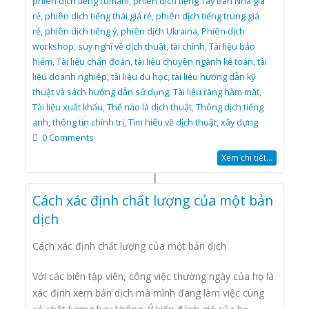
phiên dịch tiếng rumani
,
phiên dịch tiếng Tây Ban Nha giá
rẻ
,
phiên dịch tiếng thái giá rẻ
,
phiên dịch tiếng trung giá
rẻ
,
phiên dịch tiếng ý
,
phiên dịch Ukraina
,
Phiên dịch
workshop
,
suy nghĩ về dịch thuật
,
tài chính
,
Tài liệu bảo
hiểm
,
Tài liệu chẩn đoán
,
tài liệu chuyên ngành kế toán
,
tài
liệu doanh nghiêp
,
tài liệu du học
,
tài liệu hướng dẫn kỹ
thuật và sách hướng dẫn sử dụng
,
Tài liệu răng hàm mặt
,
Tài liệu xuất khẩu
,
Thế nào là dịch thuật
,
Thông dịch tiếng
anh
,
thông tin chính trị
,
Tìm hiểu về dịch thuật
,
xây dựng
0 Comments
Xem chi tiết...
Cách xác định chất lượng của một bản
dịch
Cách xác định chất lượng của một bản dịch
Với các biên tập viên, công việc thường ngày của họ là
xác định xem bản dịch mà mình đang làm việc cùng