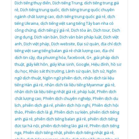
Dịch tiếng thụy điển
,
Dịch tiếng Trung
,
dịch tiếng trung giá
rẻ
,
Dịch tiếng trung quốc
,
dịch tiếng trung quốc chuyên
ngành chất lượng cao
,
dịch tiếng trung quốc giá rẻ
,
dịch
tiếng Ukraina
,
dịch tiếng việt sang tiếng Tây ban nha có
công chứng
,
dịch tiếng ý giá rẻ
,
Dịch tòa án
,
Dịch tour
,
Dịch
ứng dụng
,
Dịch văn bản
,
Dịch văn bản pháp luật
,
Dịch việt
anh
,
Dịch việt pháp
,
Dịch website
,
Đại sứ quán
,
địa chỉ dịch
tiếng việt sang tiếng balan giá rẻ chất lượng cao
,
địa chỉ
dịch tin cậy
,
địa phương hóa
,
facebook
,
G+
,
giải pháp dịch
thuật
,
giấy kết hôn
,
giấy khai sinh
,
Google
,
Hiệu đính
,
hồ sơ
du học
,
Khảo sát thị trường
,
Lãnh sứ quán
,
lịch sử
,
Ngôn
ngữ dịch thuật
,
Ngôn ngữ phiên dịch
,
nhận dịch tài liệu
tiếng Hàn giá rẻ
,
nhận dịch tài liệu tiếng Myanmar giá rẻ
,
nhận dịch tài liệu tiếng nhật giá rẻ
,
pháp luật
,
Phiên dịch
chất lượng cao
,
Phiên dịch chuyên nghiệp
,
Phiên dịch du
lịch
,
phiên dịch giá rẻ
,
phiên dịch hội nghị
,
Phiên dịch hội
thảo
,
Phiên dịch là gì
,
Phiên dịch sự kiện
,
phiên dịch tiếng
anh giá rẻ
,
phiên dịch tiếng balan giá rẻ
,
phiên dịch tiếng
đức tại hà nội
,
phiên dịch tiếng lào giá rẻ
,
Phiên dịch tiếng
nga
,
Phiên dịch tiếng nhật
,
phiên dịch tiếng nhật giá rẻ
,