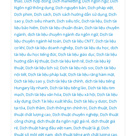
thảo
,
Dịch hợp đồng
,
Dịch marketting
,
Dịch ngôn ngữ
,
Dịch
Ngôn ngữ thông dụng
,
Dịch nguyên bản
,
Dịch pháp việt
,
Dịch phim
,
Dịch sách
,
Dịch sách hướng dẫn sử dụng
,
Dịch
sao y
,
Dịch siêu nhanh
,
Dịch siêu tốc
,
Dịch tài liệu
,
Dịch tài
liệu bảo hiểm
,
Dịch tài liệu chuẩn đoán
,
Dịch tài liệu chuyên
ngành
,
dịch tài liệu chuyên ngành đa ngôn ngữ
,
Dịch tài
liệu chuyên ngành kế toán
,
Dịch tài liệu CNTT
,
Dịch tài liệu
cơ khí
,
Dịch tài liệu doanh nghiêp
,
Dịch tài liệu du học
,
dịch
tài liệu du học tiếng đức
,
Dịch tài liệu giáo dục
,
Dịch tài liệu
hướng dẫn kỹ thuật
,
Dịch tài liệu kinh tế
,
Dịch tài liệu kỹ
thuật
,
Dịch tài liệu lịch sử
,
Dịch tài liệu nội soi
,
Dịch tài liệu
nội tiết
,
Dịch tài liệu pháp luật
,
Dịch tài liệu răng hàm mặt
,
Dịch tài liệu sao y
,
Dịch tài liệu tài chính
,
dịch tài liệu tiếng
Hungary lấy nhanh
,
Dịch tài liệu tiếng lào
,
Dịch tài liệu tim
mạch
,
Dịch tài liệu văn hóa
,
Dịch tài liệu xã hội
,
Dịch tài liệu
xây dựng
,
Dịch Tài liệu xuất khẩu
,
Dịch tài liệu y dược
,
Dịch
tại tòa
,
Dịch thầm
,
Dịch thông tin chính trị
,
Dịch thuật
,
Dịch
thuật chất lượng cao
,
Dịch thuật chuyên nghiệp
,
Dịch thuật
công chứng
,
dịch thuật đa ngôn ngữ giá rẻ
,
dịch thuật giá
rẻ
,
Dịch thuật hàng đầu việt nam
,
Dịch thuật là gì
,
Dịch
thuật số một việt nam
,
dịch thuật tiếng anh chất lượng cao
,