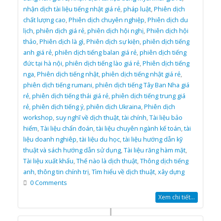
nhận dịch tài liệu tiếng nhật giá rẻ
,
pháp luật
,
Phiên dịch
chất lượng cao
,
Phiên dịch chuyên nghiệp
,
Phiên dịch du
lịch
,
phiên dịch giá rẻ
,
phiên dịch hội nghị
,
Phiên dịch hội
thảo
,
Phiên dịch là gì
,
Phiên dịch sự kiện
,
phiên dịch tiếng
anh giá rẻ
,
phiên dịch tiếng balan giá rẻ
,
phiên dịch tiếng
đức tại hà nội
,
phiên dịch tiếng lào giá rẻ
,
Phiên dịch tiếng
nga
,
Phiên dịch tiếng nhật
,
phiên dịch tiếng nhật giá rẻ
,
phiên dịch tiếng rumani
,
phiên dịch tiếng Tây Ban Nha giá
rẻ
,
phiên dịch tiếng thái giá rẻ
,
phiên dịch tiếng trung giá
rẻ
,
phiên dịch tiếng ý
,
phiên dịch Ukraina
,
Phiên dịch
workshop
,
suy nghĩ về dịch thuật
,
tài chính
,
Tài liệu bảo
hiểm
,
Tài liệu chẩn đoán
,
tài liệu chuyên ngành kế toán
,
tài
liệu doanh nghiêp
,
tài liệu du học
,
tài liệu hướng dẫn kỹ
thuật và sách hướng dẫn sử dụng
,
Tài liệu răng hàm mặt
,
Tài liệu xuất khẩu
,
Thế nào là dịch thuật
,
Thông dịch tiếng
anh
,
thông tin chính trị
,
Tìm hiểu về dịch thuật
,
xây dựng
0 Comments
Xem chi tiết...