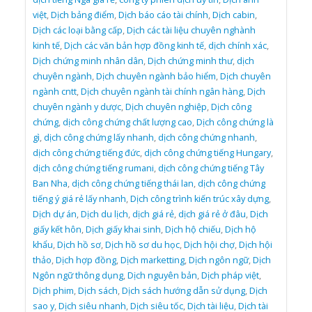
việt
,
Dịch bảng điểm
,
Dịch báo cáo tài chính
,
Dịch cabin
,
Dịch các loại bằng cấp
,
Dịch các tài liệu chuyên nghành
kinh tế
,
Dịch các văn bản hợp đồng kinh tế
,
dịch chính xác
,
Dịch chứng minh nhân dân
,
Dịch chứng minh thư
,
dịch
chuyên ngành
,
Dịch chuyên ngành bảo hiểm
,
Dịch chuyên
ngành cntt
,
Dịch chuyên ngành tài chính ngân hàng
,
Dịch
chuyên ngành y dược
,
Dịch chuyên nghiệp
,
Dịch công
chứng
,
dịch công chứng chất lượng cao
,
Dịch công chứng là
gì
,
dịch công chứng lấy nhanh
,
dịch công chứng nhanh
,
dịch công chứng tiếng đức
,
dịch công chứng tiếng Hungary
,
dịch công chứng tiếng rumani
,
dịch công chứng tiếng Tây
Ban Nha
,
dịch công chứng tiếng thái lan
,
dịch công chứng
tiếng ý giá rẻ lấy nhanh
,
Dịch công trình kiến trúc xây dựng
,
Dịch dự án
,
Dịch du lịch
,
dịch giá rẻ
,
dịch giá rẻ ở đâu
,
Dịch
giấy kết hôn
,
Dịch giấy khai sinh
,
Dịch hộ chiếu
,
Dịch hộ
khẩu
,
Dịch hồ sơ
,
Dịch hồ sơ du học
,
Dịch hội chợ
,
Dịch hội
thảo
,
Dịch hợp đồng
,
Dịch marketting
,
Dịch ngôn ngữ
,
Dịch
Ngôn ngữ thông dụng
,
Dịch nguyên bản
,
Dịch pháp việt
,
Dịch phim
,
Dịch sách
,
Dịch sách hướng dẫn sử dụng
,
Dịch
sao y
,
Dịch siêu nhanh
,
Dịch siêu tốc
,
Dịch tài liệu
,
Dịch tài