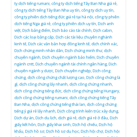
ty dịch tiếng rumani
,
công ty dịch tiếng Tây Ban Nha giá rẻ
,
công ty dịch tiếng Tây Ban Nha uy tín
,
công ty dịch uy tín
,
công ty phiên dịch tiếng đức giá rẻ tại hà nội
,
công ty phiên
dịch tiếng Nga giá rẻ
,
công ty phiên dịch uy tín
,
Dịch anh
việt
,
Dịch bảng điểm
,
Dịch báo cáo tài chính
,
Dịch cabin
,
Dịch các loại bằng cấp
,
Dịch các tài liệu chuyên nghành
kinh tế
,
Dịch các văn bản hợp đồng kinh tế
,
dịch chính xác
,
Dịch chứng minh nhân dân
,
Dịch chứng minh thư
,
dịch
chuyên ngành
,
Dịch chuyên ngành bảo hiểm
,
Dịch chuyên
ngành cntt
,
Dịch chuyên ngành tài chính ngân hàng
,
Dịch
chuyên ngành y dược
,
Dịch chuyên nghiệp
,
Dịch công
chứng
,
dịch công chứng chất lượng cao
,
Dịch công chứng là
gì
,
dịch công chứng lấy nhanh
,
dịch công chứng nhanh
,
dịch công chứng tiếng đức
,
dịch công chứng tiếng Hungary
,
dịch công chứng tiếng rumani
,
dịch công chứng tiếng Tây
Ban Nha
,
dịch công chứng tiếng thái lan
,
dịch công chứng
tiếng ý giá rẻ lấy nhanh
,
Dịch công trình kiến trúc xây dựng
,
Dịch dự án
,
Dịch du lịch
,
dịch giá rẻ
,
dịch giá rẻ ở đâu
,
Dịch
giấy kết hôn
,
Dịch giấy khai sinh
,
Dịch hộ chiếu
,
Dịch hộ
khẩu
,
Dịch hồ sơ
,
Dịch hồ sơ du học
,
Dịch hội chợ
,
Dịch hội