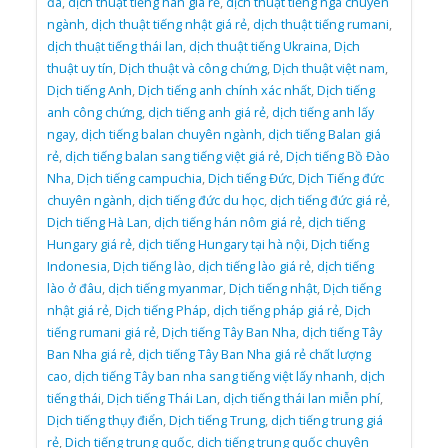
đa
,
dịch thuật tiếng hàn giá rẻ
,
dịch thuật tiếng nga chuyên
ngành
,
dịch thuật tiếng nhật giá rẻ
,
dịch thuật tiếng rumani
,
dịch thuật tiếng thái lan
,
dịch thuật tiếng Ukraina
,
Dịch
thuật uy tín
,
Dịch thuật và công chứng
,
Dịch thuật việt nam
,
Dịch tiếng Anh
,
Dịch tiếng anh chính xác nhất
,
Dịch tiếng
anh công chứng
,
dịch tiếng anh giá rẻ
,
dịch tiếng anh lấy
ngay
,
dịch tiếng balan chuyên ngành
,
dịch tiếng Balan giá
rẻ
,
dịch tiếng balan sang tiếng việt giá rẻ
,
Dịch tiếng Bồ Đào
Nha
,
Dịch tiếng campuchia
,
Dịch tiếng Đức
,
Dịch Tiếng đức
chuyên ngành
,
dịch tiếng đức du học
,
dịch tiếng đức giá rẻ
,
Dịch tiếng Hà Lan
,
dịch tiếng hán nôm giá rẻ
,
dịch tiếng
Hungary giá rẻ
,
dịch tiếng Hungary tại hà nội
,
Dịch tiếng
Indonesia
,
Dịch tiếng lào
,
dịch tiếng lào giá rẻ
,
dịch tiếng
lào ở đâu
,
dịch tiếng myanmar
,
Dịch tiếng nhật
,
Dịch tiếng
nhật giá rẻ
,
Dịch tiếng Pháp
,
dịch tiếng pháp giá rẻ
,
Dịch
tiếng rumani giá rẻ
,
Dịch tiếng Tây Ban Nha
,
dịch tiếng Tây
Ban Nha giá rẻ
,
dịch tiếng Tây Ban Nha giá rẻ chất lượng
cao
,
dịch tiếng Tây ban nha sang tiếng việt lấy nhanh
,
dịch
tiếng thái
,
Dịch tiếng Thái Lan
,
dịch tiếng thái lan miễn phí
,
Dịch tiếng thụy điển
,
Dịch tiếng Trung
,
dịch tiếng trung giá
rẻ
,
Dịch tiếng trung quốc
,
dịch tiếng trung quốc chuyên