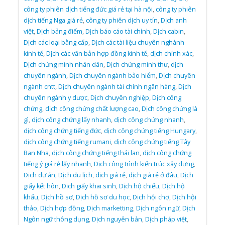
công ty phiên dịch tiếng đức giá rẻ tại hà nội
,
công ty phiên
dịch tiếng Nga giá rẻ
,
công ty phiên dịch uy tín
,
Dịch anh
việt
,
Dịch bảng điểm
,
Dịch báo cáo tài chính
,
Dịch cabin
,
Dịch các loại bằng cấp
,
Dịch các tài liệu chuyên nghành
kinh tế
,
Dịch các văn bản hợp đồng kinh tế
,
dịch chính xác
,
Dịch chứng minh nhân dân
,
Dịch chứng minh thư
,
dịch
chuyên ngành
,
Dịch chuyên ngành bảo hiểm
,
Dịch chuyên
ngành cntt
,
Dịch chuyên ngành tài chính ngân hàng
,
Dịch
chuyên ngành y dược
,
Dịch chuyên nghiệp
,
Dịch công
chứng
,
dịch công chứng chất lượng cao
,
Dịch công chứng là
gì
,
dịch công chứng lấy nhanh
,
dịch công chứng nhanh
,
dịch công chứng tiếng đức
,
dịch công chứng tiếng Hungary
,
dịch công chứng tiếng rumani
,
dịch công chứng tiếng Tây
Ban Nha
,
dịch công chứng tiếng thái lan
,
dịch công chứng
tiếng ý giá rẻ lấy nhanh
,
Dịch công trình kiến trúc xây dựng
,
Dịch dự án
,
Dịch du lịch
,
dịch giá rẻ
,
dịch giá rẻ ở đâu
,
Dịch
giấy kết hôn
,
Dịch giấy khai sinh
,
Dịch hộ chiếu
,
Dịch hộ
khẩu
,
Dịch hồ sơ
,
Dịch hồ sơ du học
,
Dịch hội chợ
,
Dịch hội
thảo
,
Dịch hợp đồng
,
Dịch marketting
,
Dịch ngôn ngữ
,
Dịch
Ngôn ngữ thông dụng
,
Dịch nguyên bản
,
Dịch pháp việt
,