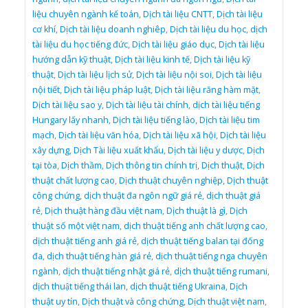
liệu chuyên ngành kế toán
,
Dịch tài liệu CNTT
,
Dịch tài liệu
cơ khí
,
Dịch tài liệu doanh nghiêp
,
Dịch tài liệu du học
,
dịch
tài liệu du học tiếng đức
,
Dịch tài liệu giáo dục
,
Dịch tài liệu
hướng dẫn kỹ thuật
,
Dịch tài liệu kinh tế
,
Dịch tài liệu kỹ
thuật
,
Dịch tài liệu lịch sử
,
Dịch tài liệu nội soi
,
Dịch tài liệu
nội tiết
,
Dịch tài liệu pháp luật
,
Dịch tài liệu răng hàm mặt
,
Dịch tài liệu sao y
,
Dịch tài liệu tài chính
,
dịch tài liệu tiếng
Hungary lấy nhanh
,
Dịch tài liệu tiếng lào
,
Dịch tài liệu tim
mạch
,
Dịch tài liệu văn hóa
,
Dịch tài liệu xã hội
,
Dịch tài liệu
xây dựng
,
Dịch Tài liệu xuất khẩu
,
Dịch tài liệu y dược
,
Dịch
tại tòa
,
Dịch thầm
,
Dịch thông tin chính trị
,
Dịch thuật
,
Dịch
thuật chất lượng cao
,
Dịch thuật chuyên nghiệp
,
Dịch thuật
công chứng
,
dịch thuật đa ngôn ngữ giá rẻ
,
dịch thuật giá
rẻ
,
Dịch thuật hàng đầu việt nam
,
Dịch thuật là gì
,
Dịch
thuật số một việt nam
,
dịch thuật tiếng anh chất lượng cao
,
dịch thuật tiếng anh giá rẻ
,
dịch thuật tiếng balan tại đống
đa
,
dịch thuật tiếng hàn giá rẻ
,
dịch thuật tiếng nga chuyên
ngành
,
dịch thuật tiếng nhật giá rẻ
,
dịch thuật tiếng rumani
,
dịch thuật tiếng thái lan
,
dịch thuật tiếng Ukraina
,
Dịch
thuật uy tín
,
Dịch thuật và công chứng
,
Dịch thuật việt nam
,