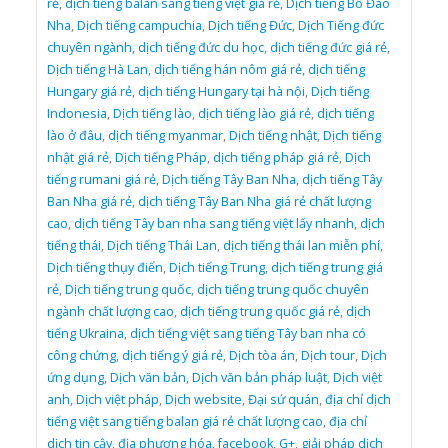
rẻ
,
dịch tiếng balan sang tiếng việt giá rẻ
,
Dịch tiếng Bồ Đào
Nha
,
Dịch tiếng campuchia
,
Dịch tiếng Đức
,
Dịch Tiếng đức
chuyên ngành
,
dịch tiếng đức du học
,
dịch tiếng đức giá rẻ
,
Dịch tiếng Hà Lan
,
dịch tiếng hán nôm giá rẻ
,
dịch tiếng
Hungary giá rẻ
,
dịch tiếng Hungary tại hà nội
,
Dịch tiếng
Indonesia
,
Dịch tiếng lào
,
dịch tiếng lào giá rẻ
,
dịch tiếng
lào ở đâu
,
dịch tiếng myanmar
,
Dịch tiếng nhật
,
Dịch tiếng
nhật giá rẻ
,
Dịch tiếng Pháp
,
dịch tiếng pháp giá rẻ
,
Dịch
tiếng rumani giá rẻ
,
Dịch tiếng Tây Ban Nha
,
dịch tiếng Tây
Ban Nha giá rẻ
,
dịch tiếng Tây Ban Nha giá rẻ chất lượng
cao
,
dịch tiếng Tây ban nha sang tiếng việt lấy nhanh
,
dịch
tiếng thái
,
Dịch tiếng Thái Lan
,
dịch tiếng thái lan miễn phí
,
Dịch tiếng thụy điển
,
Dịch tiếng Trung
,
dịch tiếng trung giá
rẻ
,
Dịch tiếng trung quốc
,
dịch tiếng trung quốc chuyên
ngành chất lượng cao
,
dịch tiếng trung quốc giá rẻ
,
dịch
tiếng Ukraina
,
dịch tiếng việt sang tiếng Tây ban nha có
công chứng
,
dịch tiếng ý giá rẻ
,
Dịch tòa án
,
Dịch tour
,
Dịch
ứng dụng
,
Dịch văn bản
,
Dịch văn bản pháp luật
,
Dịch việt
anh
,
Dịch việt pháp
,
Dịch website
,
Đại sứ quán
,
địa chỉ dịch
tiếng việt sang tiếng balan giá rẻ chất lượng cao
,
địa chỉ
dịch tin cậy
,
địa phương hóa
,
facebook
,
G+
,
giải pháp dịch