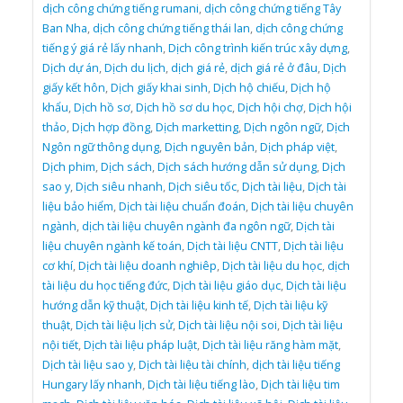
dịch công chứng tiếng rumani
,
dịch công chứng tiếng Tây
Ban Nha
,
dịch công chứng tiếng thái lan
,
dịch công chứng
tiếng ý giá rẻ lấy nhanh
,
Dịch công trình kiến trúc xây dựng
,
Dịch dự án
,
Dịch du lịch
,
dịch giá rẻ
,
dịch giá rẻ ở đâu
,
Dịch
giấy kết hôn
,
Dịch giấy khai sinh
,
Dịch hộ chiếu
,
Dịch hộ
khẩu
,
Dịch hồ sơ
,
Dịch hồ sơ du học
,
Dịch hội chợ
,
Dịch hội
thảo
,
Dịch hợp đồng
,
Dịch marketting
,
Dịch ngôn ngữ
,
Dịch
Ngôn ngữ thông dụng
,
Dịch nguyên bản
,
Dịch pháp việt
,
Dịch phim
,
Dịch sách
,
Dịch sách hướng dẫn sử dụng
,
Dịch
sao y
,
Dịch siêu nhanh
,
Dịch siêu tốc
,
Dịch tài liệu
,
Dịch tài
liệu bảo hiểm
,
Dịch tài liệu chuẩn đoán
,
Dịch tài liệu chuyên
ngành
,
dịch tài liệu chuyên ngành đa ngôn ngữ
,
Dịch tài
liệu chuyên ngành kế toán
,
Dịch tài liệu CNTT
,
Dịch tài liệu
cơ khí
,
Dịch tài liệu doanh nghiêp
,
Dịch tài liệu du học
,
dịch
tài liệu du học tiếng đức
,
Dịch tài liệu giáo dục
,
Dịch tài liệu
hướng dẫn kỹ thuật
,
Dịch tài liệu kinh tế
,
Dịch tài liệu kỹ
thuật
,
Dịch tài liệu lịch sử
,
Dịch tài liệu nội soi
,
Dịch tài liệu
nội tiết
,
Dịch tài liệu pháp luật
,
Dịch tài liệu răng hàm mặt
,
Dịch tài liệu sao y
,
Dịch tài liệu tài chính
,
dịch tài liệu tiếng
Hungary lấy nhanh
,
Dịch tài liệu tiếng lào
,
Dịch tài liệu tim