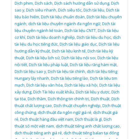
Dịch phim
,
Dịch sách
,
Dịch sách hướng dẫn sử dụng
,
Dịch
sao y
,
Dịch siêu nhanh
,
Dịch siêu tốc
,
Dịch tài liệu
,
Dịch tài
liệu bảo hiểm
,
Dịch tài liệu chuẩn đoán
,
Dịch tài liệu chuyên
ngành
,
dịch tài liệu chuyên ngành đa ngôn ngữ
,
Dịch tài
liệu chuyên ngành kế toán
,
Dịch tài liệu CNTT
,
Dịch tài liệu
cơ khí
,
Dịch tài liệu doanh nghiêp
,
Dịch tài liệu du học
,
dịch
tài liệu du học tiếng đức
,
Dịch tài liệu giáo dục
,
Dịch tài liệu
hướng dẫn kỹ thuật
,
Dịch tài liệu kinh tế
,
Dịch tài liệu kỹ
thuật
,
Dịch tài liệu lịch sử
,
Dịch tài liệu nội soi
,
Dịch tài liệu
nội tiết
,
Dịch tài liệu pháp luật
,
Dịch tài liệu răng hàm mặt
,
Dịch tài liệu sao y
,
Dịch tài liệu tài chính
,
dịch tài liệu tiếng
Hungary lấy nhanh
,
Dịch tài liệu tiếng lào
,
Dịch tài liệu tim
mạch
,
Dịch tài liệu văn hóa
,
Dịch tài liệu xã hội
,
Dịch tài liệu
xây dựng
,
Dịch Tài liệu xuất khẩu
,
Dịch tài liệu y dược
,
Dịch
tại tòa
,
Dịch thầm
,
Dịch thông tin chính trị
,
Dịch thuật
,
Dịch
thuật chất lượng cao
,
Dịch thuật chuyên nghiệp
,
Dịch thuật
công chứng
,
dịch thuật đa ngôn ngữ giá rẻ
,
dịch thuật giá
rẻ
,
Dịch thuật hàng đầu việt nam
,
Dịch thuật là gì
,
Dịch
thuật số một việt nam
,
dịch thuật tiếng anh chất lượng cao
,
dịch thuật tiếng anh giá rẻ
,
dịch thuật tiếng balan tại đống