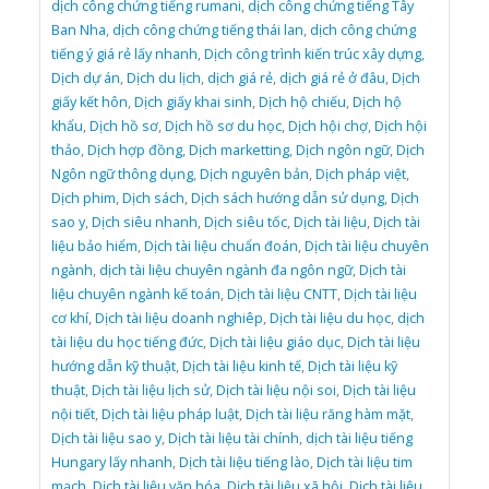
dịch công chứng tiếng rumani
,
dịch công chứng tiếng Tây
Ban Nha
,
dịch công chứng tiếng thái lan
,
dịch công chứng
tiếng ý giá rẻ lấy nhanh
,
Dịch công trình kiến trúc xây dựng
,
Dịch dự án
,
Dịch du lịch
,
dịch giá rẻ
,
dịch giá rẻ ở đâu
,
Dịch
giấy kết hôn
,
Dịch giấy khai sinh
,
Dịch hộ chiếu
,
Dịch hộ
khẩu
,
Dịch hồ sơ
,
Dịch hồ sơ du học
,
Dịch hội chợ
,
Dịch hội
thảo
,
Dịch hợp đồng
,
Dịch marketting
,
Dịch ngôn ngữ
,
Dịch
Ngôn ngữ thông dụng
,
Dịch nguyên bản
,
Dịch pháp việt
,
Dịch phim
,
Dịch sách
,
Dịch sách hướng dẫn sử dụng
,
Dịch
sao y
,
Dịch siêu nhanh
,
Dịch siêu tốc
,
Dịch tài liệu
,
Dịch tài
liệu bảo hiểm
,
Dịch tài liệu chuẩn đoán
,
Dịch tài liệu chuyên
ngành
,
dịch tài liệu chuyên ngành đa ngôn ngữ
,
Dịch tài
liệu chuyên ngành kế toán
,
Dịch tài liệu CNTT
,
Dịch tài liệu
cơ khí
,
Dịch tài liệu doanh nghiêp
,
Dịch tài liệu du học
,
dịch
tài liệu du học tiếng đức
,
Dịch tài liệu giáo dục
,
Dịch tài liệu
hướng dẫn kỹ thuật
,
Dịch tài liệu kinh tế
,
Dịch tài liệu kỹ
thuật
,
Dịch tài liệu lịch sử
,
Dịch tài liệu nội soi
,
Dịch tài liệu
nội tiết
,
Dịch tài liệu pháp luật
,
Dịch tài liệu răng hàm mặt
,
Dịch tài liệu sao y
,
Dịch tài liệu tài chính
,
dịch tài liệu tiếng
Hungary lấy nhanh
,
Dịch tài liệu tiếng lào
,
Dịch tài liệu tim
mạch
,
Dịch tài liệu văn hóa
,
Dịch tài liệu xã hội
,
Dịch tài liệu