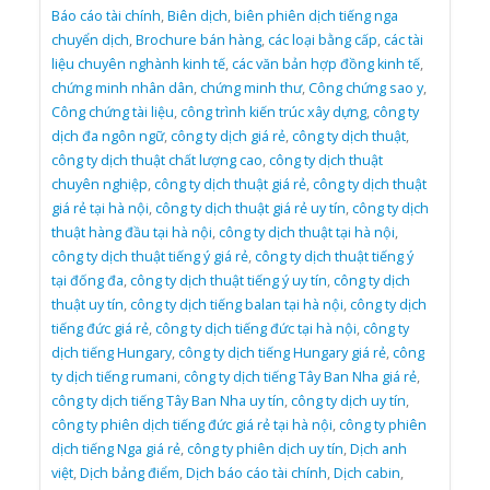
Báo cáo tài chính
,
Biên dịch
,
biên phiên dịch tiếng nga
chuyển dịch
,
Brochure bán hàng
,
các loại bằng cấp
,
các tài
liệu chuyên nghành kinh tế
,
các văn bản hợp đồng kinh tế
,
chứng minh nhân dân
,
chứng minh thư
,
Công chứng sao y
,
Công chứng tài liệu
,
công trình kiến trúc xây dựng
,
công ty
dịch đa ngôn ngữ
,
công ty dịch giá rẻ
,
công ty dịch thuật
,
công ty dịch thuật chất lượng cao
,
công ty dịch thuật
chuyên nghiệp
,
công ty dịch thuật giá rẻ
,
công ty dịch thuật
giá rẻ tại hà nội
,
công ty dịch thuật giá rẻ uy tín
,
công ty dịch
thuật hàng đầu tại hà nội
,
công ty dịch thuật tại hà nội
,
công ty dịch thuật tiếng ý giá rẻ
,
công ty dịch thuật tiếng ý
tại đống đa
,
công ty dịch thuật tiếng ý uy tín
,
công ty dịch
thuật uy tín
,
công ty dịch tiếng balan tại hà nội
,
công ty dịch
tiếng đức giá rẻ
,
công ty dịch tiếng đức tại hà nội
,
công ty
dịch tiếng Hungary
,
công ty dịch tiếng Hungary giá rẻ
,
công
ty dịch tiếng rumani
,
công ty dịch tiếng Tây Ban Nha giá rẻ
,
công ty dịch tiếng Tây Ban Nha uy tín
,
công ty dịch uy tín
,
công ty phiên dịch tiếng đức giá rẻ tại hà nội
,
công ty phiên
dịch tiếng Nga giá rẻ
,
công ty phiên dịch uy tín
,
Dịch anh
việt
,
Dịch bảng điểm
,
Dịch báo cáo tài chính
,
Dịch cabin
,