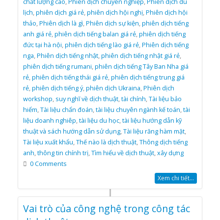
chất lượng cao
,
Phiên dịch chuyên nghiệp
,
Phiên dịch du
lịch
,
phiên dịch giá rẻ
,
phiên dịch hội nghị
,
Phiên dịch hội
thảo
,
Phiên dịch là gì
,
Phiên dịch sự kiện
,
phiên dịch tiếng
anh giá rẻ
,
phiên dịch tiếng balan giá rẻ
,
phiên dịch tiếng
đức tại hà nội
,
phiên dịch tiếng lào giá rẻ
,
Phiên dịch tiếng
nga
,
Phiên dịch tiếng nhật
,
phiên dịch tiếng nhật giá rẻ
,
phiên dịch tiếng rumani
,
phiên dịch tiếng Tây Ban Nha giá
rẻ
,
phiên dịch tiếng thái giá rẻ
,
phiên dịch tiếng trung giá
rẻ
,
phiên dịch tiếng ý
,
phiên dịch Ukraina
,
Phiên dịch
workshop
,
suy nghĩ về dịch thuật
,
tài chính
,
Tài liệu bảo
hiểm
,
Tài liệu chẩn đoán
,
tài liệu chuyên ngành kế toán
,
tài
liệu doanh nghiêp
,
tài liệu du học
,
tài liệu hướng dẫn kỹ
thuật và sách hướng dẫn sử dụng
,
Tài liệu răng hàm mặt
,
Tài liệu xuất khẩu
,
Thế nào là dịch thuật
,
Thông dịch tiếng
anh
,
thông tin chính trị
,
Tìm hiểu về dịch thuật
,
xây dựng
0 Comments
Xem chi tiết...
Vai trò của công nghệ trong công tác