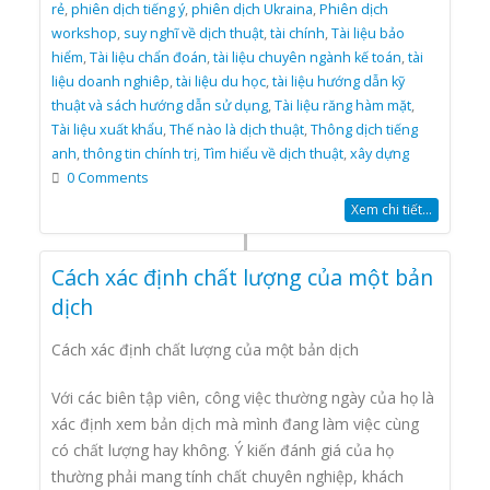
rẻ
,
phiên dịch tiếng ý
,
phiên dịch Ukraina
,
Phiên dịch
workshop
,
suy nghĩ về dịch thuật
,
tài chính
,
Tài liệu bảo
hiểm
,
Tài liệu chẩn đoán
,
tài liệu chuyên ngành kế toán
,
tài
liệu doanh nghiêp
,
tài liệu du học
,
tài liệu hướng dẫn kỹ
thuật và sách hướng dẫn sử dụng
,
Tài liệu răng hàm mặt
,
Tài liệu xuất khẩu
,
Thế nào là dịch thuật
,
Thông dịch tiếng
anh
,
thông tin chính trị
,
Tìm hiểu về dịch thuật
,
xây dựng
0 Comments
Xem chi tiết...
Cách xác định chất lượng của một bản
dịch
Cách xác định chất lượng của một bản dịch
Với các biên tập viên, công việc thường ngày của họ là
xác định xem bản dịch mà mình đang làm việc cùng
có chất lượng hay không. Ý kiến đánh giá của họ
thường phải mang tính chất chuyên nghiệp, khách