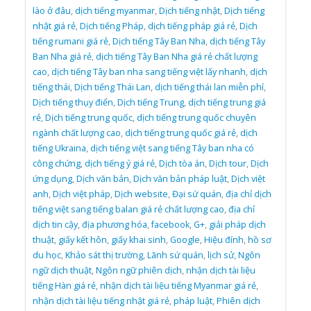
lào ở đâu
,
dịch tiếng myanmar
,
Dịch tiếng nhật
,
Dịch tiếng
nhật giá rẻ
,
Dịch tiếng Pháp
,
dịch tiếng pháp giá rẻ
,
Dịch
tiếng rumani giá rẻ
,
Dịch tiếng Tây Ban Nha
,
dịch tiếng Tây
Ban Nha giá rẻ
,
dịch tiếng Tây Ban Nha giá rẻ chất lượng
cao
,
dịch tiếng Tây ban nha sang tiếng việt lấy nhanh
,
dịch
tiếng thái
,
Dịch tiếng Thái Lan
,
dịch tiếng thái lan miễn phí
,
Dịch tiếng thụy điển
,
Dịch tiếng Trung
,
dịch tiếng trung giá
rẻ
,
Dịch tiếng trung quốc
,
dịch tiếng trung quốc chuyên
ngành chất lượng cao
,
dịch tiếng trung quốc giá rẻ
,
dịch
tiếng Ukraina
,
dịch tiếng việt sang tiếng Tây ban nha có
công chứng
,
dịch tiếng ý giá rẻ
,
Dịch tòa án
,
Dịch tour
,
Dịch
ứng dụng
,
Dịch văn bản
,
Dịch văn bản pháp luật
,
Dịch việt
anh
,
Dịch việt pháp
,
Dịch website
,
Đại sứ quán
,
địa chỉ dịch
tiếng việt sang tiếng balan giá rẻ chất lượng cao
,
địa chỉ
dịch tin cậy
,
địa phương hóa
,
facebook
,
G+
,
giải pháp dịch
thuật
,
giấy kết hôn
,
giấy khai sinh
,
Google
,
Hiệu đính
,
hồ sơ
du học
,
Khảo sát thị trường
,
Lãnh sứ quán
,
lịch sử
,
Ngôn
ngữ dịch thuật
,
Ngôn ngữ phiên dịch
,
nhận dịch tài liệu
tiếng Hàn giá rẻ
,
nhận dịch tài liệu tiếng Myanmar giá rẻ
,
nhận dịch tài liệu tiếng nhật giá rẻ
,
pháp luật
,
Phiên dịch