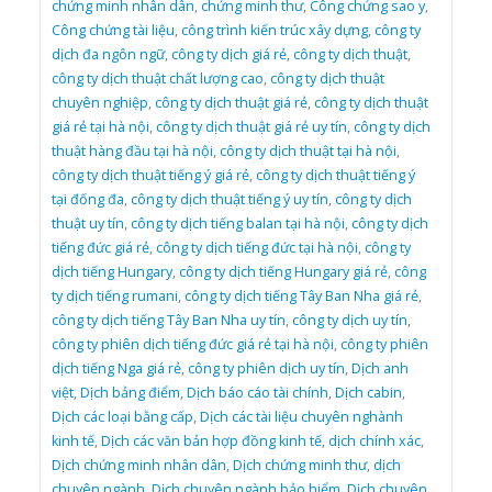
chứng minh nhân dân
,
chứng minh thư
,
Công chứng sao y
,
Công chứng tài liệu
,
công trình kiến trúc xây dựng
,
công ty
dịch đa ngôn ngữ
,
công ty dịch giá rẻ
,
công ty dịch thuật
,
công ty dịch thuật chất lượng cao
,
công ty dịch thuật
chuyên nghiệp
,
công ty dịch thuật giá rẻ
,
công ty dịch thuật
giá rẻ tại hà nội
,
công ty dịch thuật giá rẻ uy tín
,
công ty dịch
thuật hàng đầu tại hà nội
,
công ty dịch thuật tại hà nội
,
công ty dịch thuật tiếng ý giá rẻ
,
công ty dịch thuật tiếng ý
tại đống đa
,
công ty dịch thuật tiếng ý uy tín
,
công ty dịch
thuật uy tín
,
công ty dịch tiếng balan tại hà nội
,
công ty dịch
tiếng đức giá rẻ
,
công ty dịch tiếng đức tại hà nội
,
công ty
dịch tiếng Hungary
,
công ty dịch tiếng Hungary giá rẻ
,
công
ty dịch tiếng rumani
,
công ty dịch tiếng Tây Ban Nha giá rẻ
,
công ty dịch tiếng Tây Ban Nha uy tín
,
công ty dịch uy tín
,
công ty phiên dịch tiếng đức giá rẻ tại hà nội
,
công ty phiên
dịch tiếng Nga giá rẻ
,
công ty phiên dịch uy tín
,
Dịch anh
việt
,
Dịch bảng điểm
,
Dịch báo cáo tài chính
,
Dịch cabin
,
Dịch các loại bằng cấp
,
Dịch các tài liệu chuyên nghành
kinh tế
,
Dịch các văn bản hợp đồng kinh tế
,
dịch chính xác
,
Dịch chứng minh nhân dân
,
Dịch chứng minh thư
,
dịch
chuyên ngành
,
Dịch chuyên ngành bảo hiểm
,
Dịch chuyên