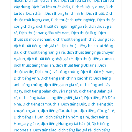
mạch
,
Dịch tài liệu văn hóa
,
Dịch tài liệu xã hội
,
Dịch tài liệu
xây dựng
,
Dịch Tài liệu xuất khẩu
,
Dịch tài liệu y dược
,
Dịch
tại tòa
,
Dịch thầm
,
Dịch thông tin chính trị
,
Dịch thuật
,
Dịch
thuật chất lượng cao
,
Dịch thuật chuyên nghiệp
,
Dịch thuật
công chứng
,
dịch thuật đa ngôn ngữ giá rẻ
,
dịch thuật giá
rẻ
,
Dịch thuật hàng đầu việt nam
,
Dịch thuật là gì
,
Dịch
thuật số một việt nam
,
dịch thuật tiếng anh chất lượng cao
,
dịch thuật tiếng anh giá rẻ
,
dịch thuật tiếng balan tại đống
đa
,
dịch thuật tiếng hàn giá rẻ
,
dịch thuật tiếng nga chuyên
ngành
,
dịch thuật tiếng nhật giá rẻ
,
dịch thuật tiếng rumani
,
dịch thuật tiếng thái lan
,
dịch thuật tiếng Ukraina
,
Dịch
thuật uy tín
,
Dịch thuật và công chứng
,
Dịch thuật việt nam
,
Dịch tiếng Anh
,
Dịch tiếng anh chính xác nhất
,
Dịch tiếng
anh công chứng
,
dịch tiếng anh giá rẻ
,
dịch tiếng anh lấy
ngay
,
dịch tiếng balan chuyên ngành
,
dịch tiếng Balan giá
rẻ
,
dịch tiếng balan sang tiếng việt giá rẻ
,
Dịch tiếng Bồ Đào
Nha
,
Dịch tiếng campuchia
,
Dịch tiếng Đức
,
Dịch Tiếng đức
chuyên ngành
,
dịch tiếng đức du học
,
dịch tiếng đức giá rẻ
,
Dịch tiếng Hà Lan
,
dịch tiếng hán nôm giá rẻ
,
dịch tiếng
Hungary giá rẻ
,
dịch tiếng Hungary tại hà nội
,
Dịch tiếng
Indonesia
,
Dịch tiếng lào
,
dịch tiếng lào giá rẻ
,
dịch tiếng