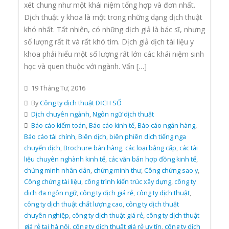
xét chung như một khái niệm tổng hợp và đơn nhất.
Dịch thuật y khoa là một trong những dạng dịch thuật
khó nhất. Tất nhiên, có những dịch giả là bác sĩ, nhưng
số lượng rất ít và rất khó tìm. Dịch giả dịch tài liệu y
khoa phải hiểu một số lượng rất lớn các khái niệm sinh
học và quen thuộc với ngành. Vấn […]
19 Tháng Tư, 2016
By
Công ty dịch thuật DỊCH SỐ
Dịch chuyên ngành
,
Ngôn ngữ dịch thuật
Báo cáo kiểm toán
,
Báo cáo kinh tế
,
Báo cáo ngân hàng
,
Báo cáo tài chính
,
Biên dịch
,
biên phiên dịch tiếng nga
chuyển dịch
,
Brochure bán hàng
,
các loại bằng cấp
,
các tài
liệu chuyên nghành kinh tế
,
các văn bản hợp đồng kinh tế
,
chứng minh nhân dân
,
chứng minh thư
,
Công chứng sao y
,
Công chứng tài liệu
,
công trình kiến trúc xây dựng
,
công ty
dịch đa ngôn ngữ
,
công ty dịch giá rẻ
,
công ty dịch thuật
,
công ty dịch thuật chất lượng cao
,
công ty dịch thuật
chuyên nghiệp
,
công ty dịch thuật giá rẻ
,
công ty dịch thuật
giá rẻ tại hà nội
,
công ty dịch thuật giá rẻ uy tín
,
công ty dịch