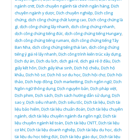
ngành cntt
,
Dịch chuyên ngành tài chính ngân hàng
,
Dịch
chuyên ngành y dược
,
Dịch chuyên nghiệp
,
Dịch công
chứng
,
dịch công chứng chất lượng cao
,
Dịch công chứng là
gì
,
dịch công chứng lấy nhanh
,
dịch công chứng nhanh
,
dịch công chứng tiếng đức
,
dịch công chứng tiếng Hungary
,
dịch công chứng tiếng rumani
,
dịch công chứng tiếng Tây
Ban Nha
,
dịch công chứng tiếng thái lan
,
dịch công chứng
tiếng ý giá rẻ lấy nhanh
,
Dịch công trình kiến trúc xây dựng
,
Dịch dự án
,
Dịch du lịch
,
dịch giá rẻ
,
dịch giá rẻ ở đâu
,
Dịch
giấy kết hôn
,
Dịch giấy khai sinh
,
Dịch hộ chiếu
,
Dịch hộ
khẩu
,
Dịch hồ sơ
,
Dịch hồ sơ du học
,
Dịch hội chợ
,
Dịch hội
thảo
,
Dịch hợp đồng
,
Dịch marketting
,
Dịch ngôn ngữ
,
Dịch
Ngôn ngữ thông dụng
,
Dịch nguyên bản
,
Dịch pháp việt
,
Dịch phim
,
Dịch sách
,
Dịch sách hướng dẫn sử dụng
,
Dịch
sao y
,
Dịch siêu nhanh
,
Dịch siêu tốc
,
Dịch tài liệu
,
Dịch tài
liệu bảo hiểm
,
Dịch tài liệu chuẩn đoán
,
Dịch tài liệu chuyên
ngành
,
dịch tài liệu chuyên ngành đa ngôn ngữ
,
Dịch tài
liệu chuyên ngành kế toán
,
Dịch tài liệu CNTT
,
Dịch tài liệu
cơ khí
,
Dịch tài liệu doanh nghiêp
,
Dịch tài liệu du học
,
dịch
tài liệu du học tiếng đức
,
Dịch tài liệu giáo dục
,
Dịch tài liệu