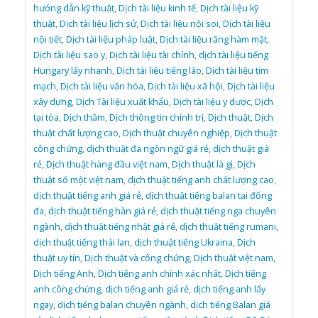
hướng dẫn kỹ thuật
,
Dịch tài liệu kinh tế
,
Dịch tài liệu kỹ
thuật
,
Dịch tài liệu lịch sử
,
Dịch tài liệu nội soi
,
Dịch tài liệu
nội tiết
,
Dịch tài liệu pháp luật
,
Dịch tài liệu răng hàm mặt
,
Dịch tài liệu sao y
,
Dịch tài liệu tài chính
,
dịch tài liệu tiếng
Hungary lấy nhanh
,
Dịch tài liệu tiếng lào
,
Dịch tài liệu tim
mạch
,
Dịch tài liệu văn hóa
,
Dịch tài liệu xã hội
,
Dịch tài liệu
xây dựng
,
Dịch Tài liệu xuất khẩu
,
Dịch tài liệu y dược
,
Dịch
tại tòa
,
Dịch thầm
,
Dịch thông tin chính trị
,
Dịch thuật
,
Dịch
thuật chất lượng cao
,
Dịch thuật chuyên nghiệp
,
Dịch thuật
công chứng
,
dịch thuật đa ngôn ngữ giá rẻ
,
dịch thuật giá
rẻ
,
Dịch thuật hàng đầu việt nam
,
Dịch thuật là gì
,
Dịch
thuật số một việt nam
,
dịch thuật tiếng anh chất lượng cao
,
dịch thuật tiếng anh giá rẻ
,
dịch thuật tiếng balan tại đống
đa
,
dịch thuật tiếng hàn giá rẻ
,
dịch thuật tiếng nga chuyên
ngành
,
dịch thuật tiếng nhật giá rẻ
,
dịch thuật tiếng rumani
,
dịch thuật tiếng thái lan
,
dịch thuật tiếng Ukraina
,
Dịch
thuật uy tín
,
Dịch thuật và công chứng
,
Dịch thuật việt nam
,
Dịch tiếng Anh
,
Dịch tiếng anh chính xác nhất
,
Dịch tiếng
anh công chứng
,
dịch tiếng anh giá rẻ
,
dịch tiếng anh lấy
ngay
,
dịch tiếng balan chuyên ngành
,
dịch tiếng Balan giá