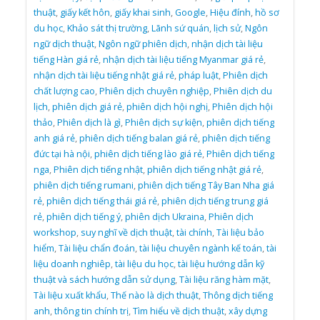
thuật
,
giấy kết hôn
,
giấy khai sinh
,
Google
,
Hiệu đính
,
hồ sơ
du học
,
Khảo sát thị trường
,
Lãnh sứ quán
,
lịch sử
,
Ngôn
ngữ dịch thuật
,
Ngôn ngữ phiên dịch
,
nhận dịch tài liệu
tiếng Hàn giá rẻ
,
nhận dịch tài liệu tiếng Myanmar giá rẻ
,
nhận dịch tài liệu tiếng nhật giá rẻ
,
pháp luật
,
Phiên dịch
chất lượng cao
,
Phiên dịch chuyên nghiệp
,
Phiên dịch du
lịch
,
phiên dịch giá rẻ
,
phiên dịch hội nghị
,
Phiên dịch hội
thảo
,
Phiên dịch là gì
,
Phiên dịch sự kiện
,
phiên dịch tiếng
anh giá rẻ
,
phiên dịch tiếng balan giá rẻ
,
phiên dịch tiếng
đức tại hà nội
,
phiên dịch tiếng lào giá rẻ
,
Phiên dịch tiếng
nga
,
Phiên dịch tiếng nhật
,
phiên dịch tiếng nhật giá rẻ
,
phiên dịch tiếng rumani
,
phiên dịch tiếng Tây Ban Nha giá
rẻ
,
phiên dịch tiếng thái giá rẻ
,
phiên dịch tiếng trung giá
rẻ
,
phiên dịch tiếng ý
,
phiên dịch Ukraina
,
Phiên dịch
workshop
,
suy nghĩ về dịch thuật
,
tài chính
,
Tài liệu bảo
hiểm
,
Tài liệu chẩn đoán
,
tài liệu chuyên ngành kế toán
,
tài
liệu doanh nghiêp
,
tài liệu du học
,
tài liệu hướng dẫn kỹ
thuật và sách hướng dẫn sử dụng
,
Tài liệu răng hàm mặt
,
Tài liệu xuất khẩu
,
Thế nào là dịch thuật
,
Thông dịch tiếng
anh
,
thông tin chính trị
,
Tìm hiểu về dịch thuật
,
xây dựng