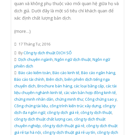
quan và không phụ thuộc vào mối quan hệ giữa họ và
dịch giả. Dưới đây là một số tiêu chí khách quan để
xác định chất lượng bản dịch.
(more…)
17 Tháng Tư, 2016
By
Công ty dịch thuật DỊCH SỐ
Dịch chuyên ngành
,
Ngôn ngữ dịch thuật
,
Ngôn ngữ
phiên dịch
Báo cáo kiểm toán
,
Báo cáo kinh tế
,
Báo cáo ngân hàng
,
Báo cáo tài chính
,
Biên dịch
,
biên phiên dịch tiếng nga
chuyển dịch
,
Brochure bán hàng
,
các loại bằng cấp
,
các tài
liệu chuyên nghành kinh tế
,
các văn bản hợp đồng kinh tế
,
chứng minh nhân dân
,
chứng minh thư
,
Công chứng sao y
,
Công chứng tài liệu
,
công trình kiến trúc xây dựng
,
công ty
dịch đa ngôn ngữ
,
công ty dịch giá rẻ
,
công ty dịch thuật
,
công ty dịch thuật chất lượng cao
,
công ty dịch thuật
chuyên nghiệp
,
công ty dịch thuật giá rẻ
,
công ty dịch thuật
giá rẻ tại hà nội
,
công ty dịch thuật giá rẻ uy tín
,
công ty dịch