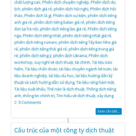
chất lượng cao
,
Phiên dịch chuyên nghiệp
,
Phiên dịch du
lịch
,
phiên dịch giá rẻ
,
phiên dịch hội nghị
,
Phiên dịch hội
thảo
,
Phiên dịch là gì
,
Phiên dịch sự kiện
,
phiên dịch tiếng
anh giá rẻ
,
phiên dịch tiếng balan giá rẻ
,
phiên dịch tiếng
đức tại hà nội
,
phiên dịch tiếng lào giá rẻ
,
Phiên dịch tiếng
nga
,
Phiên dịch tiếng nhật
,
phiên dịch tiếng nhật giá rẻ
,
phiên dịch tiếng rumani
,
phiên dịch tiếng Tây Ban Nha giá
rẻ
,
phiên dịch tiếng thái giá rẻ
,
phiên dịch tiếng trung giá
rẻ
,
phiên dịch tiếng ý
,
phiên dịch Ukraina
,
Phiên dịch
workshop
,
suy nghĩ về dịch thuật
,
tài chính
,
Tài liệu bảo
hiểm
,
Tài liệu chẩn đoán
,
tài liệu chuyên ngành kế toán
,
tài
liệu doanh nghiêp
,
tài liệu du học
,
tài liệu hướng dẫn kỹ
thuật và sách hướng dẫn sử dụng
,
Tài liệu răng hàm mặt
,
Tài liệu xuất khẩu
,
Thế nào là dịch thuật
,
Thông dịch tiếng
anh
,
thông tin chính trị
,
Tìm hiểu về dịch thuật
,
xây dựng
0 Comments
Xem chi tiết...
Cấu trúc của một công ty dịch thuật