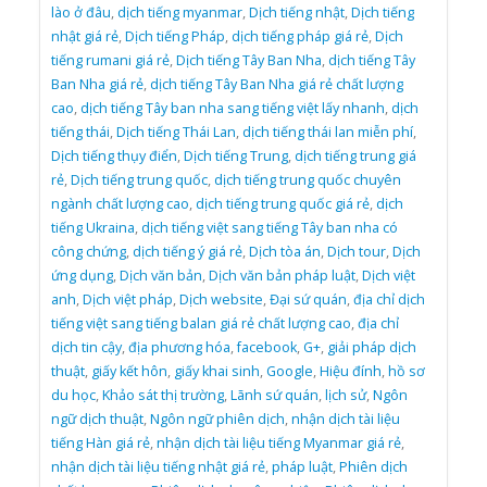
lào ở đâu
,
dịch tiếng myanmar
,
Dịch tiếng nhật
,
Dịch tiếng
nhật giá rẻ
,
Dịch tiếng Pháp
,
dịch tiếng pháp giá rẻ
,
Dịch
tiếng rumani giá rẻ
,
Dịch tiếng Tây Ban Nha
,
dịch tiếng Tây
Ban Nha giá rẻ
,
dịch tiếng Tây Ban Nha giá rẻ chất lượng
cao
,
dịch tiếng Tây ban nha sang tiếng việt lấy nhanh
,
dịch
tiếng thái
,
Dịch tiếng Thái Lan
,
dịch tiếng thái lan miễn phí
,
Dịch tiếng thụy điển
,
Dịch tiếng Trung
,
dịch tiếng trung giá
rẻ
,
Dịch tiếng trung quốc
,
dịch tiếng trung quốc chuyên
ngành chất lượng cao
,
dịch tiếng trung quốc giá rẻ
,
dịch
tiếng Ukraina
,
dịch tiếng việt sang tiếng Tây ban nha có
công chứng
,
dịch tiếng ý giá rẻ
,
Dịch tòa án
,
Dịch tour
,
Dịch
ứng dụng
,
Dịch văn bản
,
Dịch văn bản pháp luật
,
Dịch việt
anh
,
Dịch việt pháp
,
Dịch website
,
Đại sứ quán
,
địa chỉ dịch
tiếng việt sang tiếng balan giá rẻ chất lượng cao
,
địa chỉ
dịch tin cậy
,
địa phương hóa
,
facebook
,
G+
,
giải pháp dịch
thuật
,
giấy kết hôn
,
giấy khai sinh
,
Google
,
Hiệu đính
,
hồ sơ
du học
,
Khảo sát thị trường
,
Lãnh sứ quán
,
lịch sử
,
Ngôn
ngữ dịch thuật
,
Ngôn ngữ phiên dịch
,
nhận dịch tài liệu
tiếng Hàn giá rẻ
,
nhận dịch tài liệu tiếng Myanmar giá rẻ
,
nhận dịch tài liệu tiếng nhật giá rẻ
,
pháp luật
,
Phiên dịch