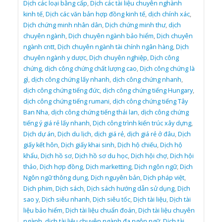
Dịch các loại bằng cấp
,
Dịch các tài liệu chuyên nghành
kinh tế
,
Dịch các văn bản hợp đồng kinh tế
,
dịch chính xác
,
Dịch chứng minh nhân dân
,
Dịch chứng minh thư
,
dịch
chuyên ngành
,
Dịch chuyên ngành bảo hiểm
,
Dịch chuyên
ngành cntt
,
Dịch chuyên ngành tài chính ngân hàng
,
Dịch
chuyên ngành y dược
,
Dịch chuyên nghiệp
,
Dịch công
chứng
,
dịch công chứng chất lượng cao
,
Dịch công chứng là
gì
,
dịch công chứng lấy nhanh
,
dịch công chứng nhanh
,
dịch công chứng tiếng đức
,
dịch công chứng tiếng Hungary
,
dịch công chứng tiếng rumani
,
dịch công chứng tiếng Tây
Ban Nha
,
dịch công chứng tiếng thái lan
,
dịch công chứng
tiếng ý giá rẻ lấy nhanh
,
Dịch công trình kiến trúc xây dựng
,
Dịch dự án
,
Dịch du lịch
,
dịch giá rẻ
,
dịch giá rẻ ở đâu
,
Dịch
giấy kết hôn
,
Dịch giấy khai sinh
,
Dịch hộ chiếu
,
Dịch hộ
khẩu
,
Dịch hồ sơ
,
Dịch hồ sơ du học
,
Dịch hội chợ
,
Dịch hội
thảo
,
Dịch hợp đồng
,
Dịch marketting
,
Dịch ngôn ngữ
,
Dịch
Ngôn ngữ thông dụng
,
Dịch nguyên bản
,
Dịch pháp việt
,
Dịch phim
,
Dịch sách
,
Dịch sách hướng dẫn sử dụng
,
Dịch
sao y
,
Dịch siêu nhanh
,
Dịch siêu tốc
,
Dịch tài liệu
,
Dịch tài
liệu bảo hiểm
,
Dịch tài liệu chuẩn đoán
,
Dịch tài liệu chuyên
ngành
,
dịch tài liệu chuyên ngành đa ngôn ngữ
,
Dịch tài