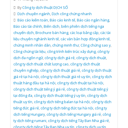
By
Công ty dịch thuật DỊCH SỐ
Dịch chuyên ngành
,
Dịch công chứng nhanh
Báo cáo kiểm toán
,
Báo cáo kinh tế
,
Báo cáo ngân hàng
,
Báo cáo tài chính
,
Biên dịch
,
biên phiên dịch tiếng nga
chuyển dịch
,
Brochure bán hàng
,
các loại bằng cấp
,
các tài
liệu chuyên nghành kinh tế
,
các văn bản hợp đồng kinh tế
,
chứng minh nhân dân
,
chứng minh thư
,
Công chứng sao y
,
Công chứng tài liệu
,
công trình kiến trúc xây dựng
,
công ty
dịch đa ngôn ngữ
,
công ty dịch giá rẻ
,
công ty dịch thuật
,
công ty dịch thuật chất lượng cao
,
công ty dịch thuật
chuyên nghiệp
,
công ty dịch thuật giá rẻ
,
công ty dịch thuật
giá rẻ tại hà nội
,
công ty dịch thuật giá rẻ uy tín
,
công ty dịch
thuật hàng đầu tại hà nội
,
công ty dịch thuật tại hà nội
,
công ty dịch thuật tiếng ý giá rẻ
,
công ty dịch thuật tiếng ý
tại đống đa
,
công ty dịch thuật tiếng ý uy tín
,
công ty dịch
thuật uy tín
,
công ty dịch tiếng balan tại hà nội
,
công ty dịch
tiếng đức giá rẻ
,
công ty dịch tiếng đức tại hà nội
,
công ty
dịch tiếng Hungary
,
công ty dịch tiếng Hungary giá rẻ
,
công
ty dịch tiếng rumani
,
công ty dịch tiếng Tây Ban Nha giá rẻ
,
công ty dịch tiếng Tây Ban Nha uy tín
,
công ty dịch uy tín
,