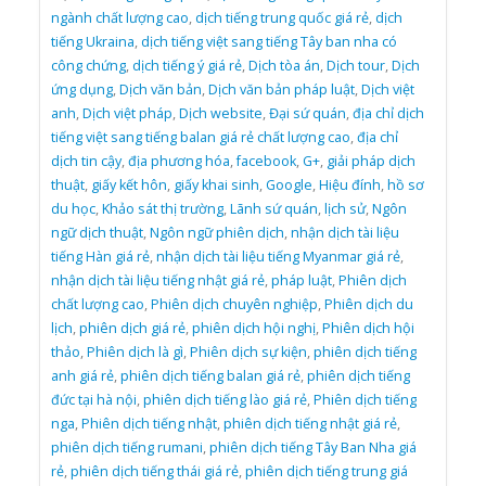
ngành chất lượng cao
,
dịch tiếng trung quốc giá rẻ
,
dịch
tiếng Ukraina
,
dịch tiếng việt sang tiếng Tây ban nha có
công chứng
,
dịch tiếng ý giá rẻ
,
Dịch tòa án
,
Dịch tour
,
Dịch
ứng dụng
,
Dịch văn bản
,
Dịch văn bản pháp luật
,
Dịch việt
anh
,
Dịch việt pháp
,
Dịch website
,
Đại sứ quán
,
địa chỉ dịch
tiếng việt sang tiếng balan giá rẻ chất lượng cao
,
địa chỉ
dịch tin cậy
,
địa phương hóa
,
facebook
,
G+
,
giải pháp dịch
thuật
,
giấy kết hôn
,
giấy khai sinh
,
Google
,
Hiệu đính
,
hồ sơ
du học
,
Khảo sát thị trường
,
Lãnh sứ quán
,
lịch sử
,
Ngôn
ngữ dịch thuật
,
Ngôn ngữ phiên dịch
,
nhận dịch tài liệu
tiếng Hàn giá rẻ
,
nhận dịch tài liệu tiếng Myanmar giá rẻ
,
nhận dịch tài liệu tiếng nhật giá rẻ
,
pháp luật
,
Phiên dịch
chất lượng cao
,
Phiên dịch chuyên nghiệp
,
Phiên dịch du
lịch
,
phiên dịch giá rẻ
,
phiên dịch hội nghị
,
Phiên dịch hội
thảo
,
Phiên dịch là gì
,
Phiên dịch sự kiện
,
phiên dịch tiếng
anh giá rẻ
,
phiên dịch tiếng balan giá rẻ
,
phiên dịch tiếng
đức tại hà nội
,
phiên dịch tiếng lào giá rẻ
,
Phiên dịch tiếng
nga
,
Phiên dịch tiếng nhật
,
phiên dịch tiếng nhật giá rẻ
,
phiên dịch tiếng rumani
,
phiên dịch tiếng Tây Ban Nha giá
rẻ
,
phiên dịch tiếng thái giá rẻ
,
phiên dịch tiếng trung giá