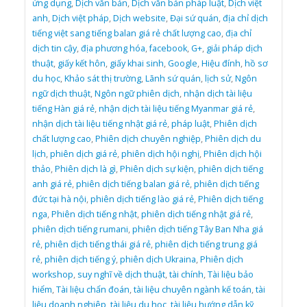
ứng dụng
,
Dịch văn bản
,
Dịch văn bản pháp luật
,
Dịch việt
anh
,
Dịch việt pháp
,
Dịch website
,
Đại sứ quán
,
địa chỉ dịch
tiếng việt sang tiếng balan giá rẻ chất lượng cao
,
địa chỉ
dịch tin cậy
,
địa phương hóa
,
facebook
,
G+
,
giải pháp dịch
thuật
,
giấy kết hôn
,
giấy khai sinh
,
Google
,
Hiệu đính
,
hồ sơ
du học
,
Khảo sát thị trường
,
Lãnh sứ quán
,
lịch sử
,
Ngôn
ngữ dịch thuật
,
Ngôn ngữ phiên dịch
,
nhận dịch tài liệu
tiếng Hàn giá rẻ
,
nhận dịch tài liệu tiếng Myanmar giá rẻ
,
nhận dịch tài liệu tiếng nhật giá rẻ
,
pháp luật
,
Phiên dịch
chất lượng cao
,
Phiên dịch chuyên nghiệp
,
Phiên dịch du
lịch
,
phiên dịch giá rẻ
,
phiên dịch hội nghị
,
Phiên dịch hội
thảo
,
Phiên dịch là gì
,
Phiên dịch sự kiện
,
phiên dịch tiếng
anh giá rẻ
,
phiên dịch tiếng balan giá rẻ
,
phiên dịch tiếng
đức tại hà nội
,
phiên dịch tiếng lào giá rẻ
,
Phiên dịch tiếng
nga
,
Phiên dịch tiếng nhật
,
phiên dịch tiếng nhật giá rẻ
,
phiên dịch tiếng rumani
,
phiên dịch tiếng Tây Ban Nha giá
rẻ
,
phiên dịch tiếng thái giá rẻ
,
phiên dịch tiếng trung giá
rẻ
,
phiên dịch tiếng ý
,
phiên dịch Ukraina
,
Phiên dịch
workshop
,
suy nghĩ về dịch thuật
,
tài chính
,
Tài liệu bảo
hiểm
,
Tài liệu chẩn đoán
,
tài liệu chuyên ngành kế toán
,
tài
liệu doanh nghiêp
,
tài liệu du học
,
tài liệu hướng dẫn kỹ