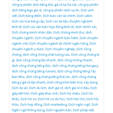
công ty phiên dịch tiếng đức giá rẻ tại hà nội
,
công ty phiên
dịch tiếng Nga giá rẻ
,
công ty phiên dịch uy tín
,
Dịch anh
việt
,
Dịch bảng điểm
,
Dịch báo cáo tài chính
,
Dịch cabin
,
Dịch các loại bằng cấp
,
Dịch các tài liệu chuyên nghành
kinh tế
,
Dịch các văn bản hợp đồng kinh tế
,
dịch chính xác
,
Dịch chứng minh nhân dân
,
Dịch chứng minh thư
,
dịch
chuyên ngành
,
Dịch chuyên ngành bảo hiểm
,
Dịch chuyên
ngành cntt
,
Dịch chuyên ngành tài chính ngân hàng
,
Dịch
chuyên ngành y dược
,
Dịch chuyên nghiệp
,
Dịch công
chứng
,
dịch công chứng chất lượng cao
,
Dịch công chứng là
gì
,
dịch công chứng lấy nhanh
,
dịch công chứng nhanh
,
dịch công chứng tiếng đức
,
dịch công chứng tiếng Hungary
,
dịch công chứng tiếng rumani
,
dịch công chứng tiếng Tây
Ban Nha
,
dịch công chứng tiếng thái lan
,
dịch công chứng
tiếng ý giá rẻ lấy nhanh
,
Dịch công trình kiến trúc xây dựng
,
Dịch dự án
,
Dịch du lịch
,
dịch giá rẻ
,
dịch giá rẻ ở đâu
,
Dịch
giấy kết hôn
,
Dịch giấy khai sinh
,
Dịch hộ chiếu
,
Dịch hộ
khẩu
,
Dịch hồ sơ
,
Dịch hồ sơ du học
,
Dịch hội chợ
,
Dịch hội
thảo
,
Dịch hợp đồng
,
Dịch marketting
,
Dịch ngôn ngữ
,
Dịch
Ngôn ngữ thông dụng
,
Dịch nguyên bản
,
Dịch pháp việt
,