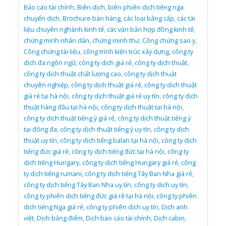
Báo cáo tài chính
,
Biên dịch
,
biên phiên dịch tiếng nga
chuyển dịch
,
Brochure bán hàng
,
các loại bằng cấp
,
các tài
liệu chuyên nghành kinh tế
,
các văn bản hợp đồng kinh tế
,
chứng minh nhân dân
,
chứng minh thư
,
Công chứng sao y
,
Công chứng tài liệu
,
công trình kiến trúc xây dựng
,
công ty
dịch đa ngôn ngữ
,
công ty dịch giá rẻ
,
công ty dịch thuật
,
công ty dịch thuật chất lượng cao
,
công ty dịch thuật
chuyên nghiệp
,
công ty dịch thuật giá rẻ
,
công ty dịch thuật
giá rẻ tại hà nội
,
công ty dịch thuật giá rẻ uy tín
,
công ty dịch
thuật hàng đầu tại hà nội
,
công ty dịch thuật tại hà nội
,
công ty dịch thuật tiếng ý giá rẻ
,
công ty dịch thuật tiếng ý
tại đống đa
,
công ty dịch thuật tiếng ý uy tín
,
công ty dịch
thuật uy tín
,
công ty dịch tiếng balan tại hà nội
,
công ty dịch
tiếng đức giá rẻ
,
công ty dịch tiếng đức tại hà nội
,
công ty
dịch tiếng Hungary
,
công ty dịch tiếng Hungary giá rẻ
,
công
ty dịch tiếng rumani
,
công ty dịch tiếng Tây Ban Nha giá rẻ
,
công ty dịch tiếng Tây Ban Nha uy tín
,
công ty dịch uy tín
,
công ty phiên dịch tiếng đức giá rẻ tại hà nội
,
công ty phiên
dịch tiếng Nga giá rẻ
,
công ty phiên dịch uy tín
,
Dịch anh
việt
,
Dịch bảng điểm
,
Dịch báo cáo tài chính
,
Dịch cabin
,