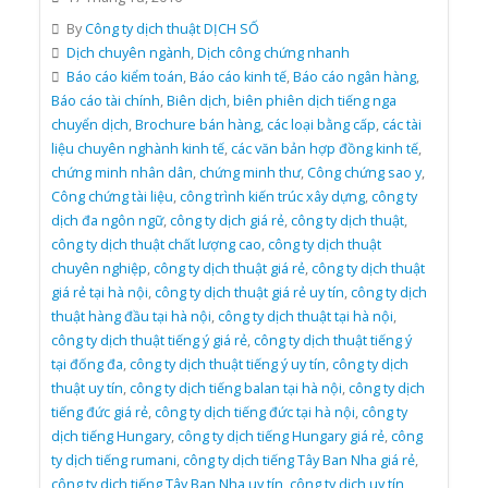
By
Công ty dịch thuật DỊCH SỐ
Dịch chuyên ngành
,
Dịch công chứng nhanh
Báo cáo kiểm toán
,
Báo cáo kinh tế
,
Báo cáo ngân hàng
,
Báo cáo tài chính
,
Biên dịch
,
biên phiên dịch tiếng nga
chuyển dịch
,
Brochure bán hàng
,
các loại bằng cấp
,
các tài
liệu chuyên nghành kinh tế
,
các văn bản hợp đồng kinh tế
,
chứng minh nhân dân
,
chứng minh thư
,
Công chứng sao y
,
Công chứng tài liệu
,
công trình kiến trúc xây dựng
,
công ty
dịch đa ngôn ngữ
,
công ty dịch giá rẻ
,
công ty dịch thuật
,
công ty dịch thuật chất lượng cao
,
công ty dịch thuật
chuyên nghiệp
,
công ty dịch thuật giá rẻ
,
công ty dịch thuật
giá rẻ tại hà nội
,
công ty dịch thuật giá rẻ uy tín
,
công ty dịch
thuật hàng đầu tại hà nội
,
công ty dịch thuật tại hà nội
,
công ty dịch thuật tiếng ý giá rẻ
,
công ty dịch thuật tiếng ý
tại đống đa
,
công ty dịch thuật tiếng ý uy tín
,
công ty dịch
thuật uy tín
,
công ty dịch tiếng balan tại hà nội
,
công ty dịch
tiếng đức giá rẻ
,
công ty dịch tiếng đức tại hà nội
,
công ty
dịch tiếng Hungary
,
công ty dịch tiếng Hungary giá rẻ
,
công
ty dịch tiếng rumani
,
công ty dịch tiếng Tây Ban Nha giá rẻ
,
công ty dịch tiếng Tây Ban Nha uy tín
,
công ty dịch uy tín
,