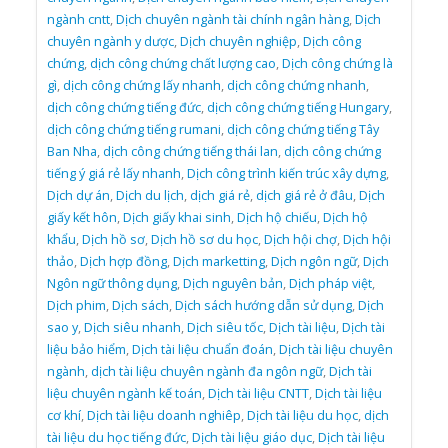
ngành cntt
,
Dịch chuyên ngành tài chính ngân hàng
,
Dịch
chuyên ngành y dược
,
Dịch chuyên nghiệp
,
Dịch công
chứng
,
dịch công chứng chất lượng cao
,
Dịch công chứng là
gì
,
dịch công chứng lấy nhanh
,
dịch công chứng nhanh
,
dịch công chứng tiếng đức
,
dịch công chứng tiếng Hungary
,
dịch công chứng tiếng rumani
,
dịch công chứng tiếng Tây
Ban Nha
,
dịch công chứng tiếng thái lan
,
dịch công chứng
tiếng ý giá rẻ lấy nhanh
,
Dịch công trình kiến trúc xây dựng
,
Dịch dự án
,
Dịch du lịch
,
dịch giá rẻ
,
dịch giá rẻ ở đâu
,
Dịch
giấy kết hôn
,
Dịch giấy khai sinh
,
Dịch hộ chiếu
,
Dịch hộ
khẩu
,
Dịch hồ sơ
,
Dịch hồ sơ du học
,
Dịch hội chợ
,
Dịch hội
thảo
,
Dịch hợp đồng
,
Dịch marketting
,
Dịch ngôn ngữ
,
Dịch
Ngôn ngữ thông dụng
,
Dịch nguyên bản
,
Dịch pháp việt
,
Dịch phim
,
Dịch sách
,
Dịch sách hướng dẫn sử dụng
,
Dịch
sao y
,
Dịch siêu nhanh
,
Dịch siêu tốc
,
Dịch tài liệu
,
Dịch tài
liệu bảo hiểm
,
Dịch tài liệu chuẩn đoán
,
Dịch tài liệu chuyên
ngành
,
dịch tài liệu chuyên ngành đa ngôn ngữ
,
Dịch tài
liệu chuyên ngành kế toán
,
Dịch tài liệu CNTT
,
Dịch tài liệu
cơ khí
,
Dịch tài liệu doanh nghiêp
,
Dịch tài liệu du học
,
dịch
tài liệu du học tiếng đức
,
Dịch tài liệu giáo dục
,
Dịch tài liệu