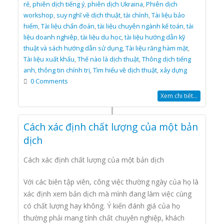
rẻ
,
phiên dịch tiếng ý
,
phiên dịch Ukraina
,
Phiên dịch
workshop
,
suy nghĩ về dịch thuật
,
tài chính
,
Tài liệu bảo
hiểm
,
Tài liệu chẩn đoán
,
tài liệu chuyên ngành kế toán
,
tài
liệu doanh nghiêp
,
tài liệu du học
,
tài liệu hướng dẫn kỹ
thuật và sách hướng dẫn sử dụng
,
Tài liệu răng hàm mặt
,
Tài liệu xuất khẩu
,
Thế nào là dịch thuật
,
Thông dịch tiếng
anh
,
thông tin chính trị
,
Tìm hiểu về dịch thuật
,
xây dựng
0 Comments
Xem chi tiết...
Cách xác định chất lượng của một bản
dịch
Cách xác định chất lượng của một bản dịch
Với các biên tập viên, công việc thường ngày của họ là
xác định xem bản dịch mà mình đang làm việc cùng
có chất lượng hay không. Ý kiến đánh giá của họ
thường phải mang tính chất chuyên nghiệp, khách