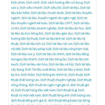
Dịch phim
,
Dịch sách
,
Dịch sách hướng dẫn sử dụng
,
Dịch
sao y
,
Dịch siêu nhanh
,
Dịch siêu tốc
,
Dịch tài liệu
,
Dịch tài
liệu bảo hiểm
,
Dịch tài liệu chuẩn đoán
,
Dịch tài liệu chuyên
ngành
,
dịch tài liệu chuyên ngành đa ngôn ngữ
,
Dịch tài
liệu chuyên ngành kế toán
,
Dịch tài liệu CNTT
,
Dịch tài liệu
cơ khí
,
Dịch tài liệu doanh nghiêp
,
Dịch tài liệu du học
,
dịch
tài liệu du học tiếng đức
,
Dịch tài liệu giáo dục
,
Dịch tài liệu
hướng dẫn kỹ thuật
,
Dịch tài liệu kinh tế
,
Dịch tài liệu kỹ
thuật
,
Dịch tài liệu lịch sử
,
Dịch tài liệu nội soi
,
Dịch tài liệu
nội tiết
,
Dịch tài liệu pháp luật
,
Dịch tài liệu răng hàm mặt
,
Dịch tài liệu sao y
,
Dịch tài liệu tài chính
,
dịch tài liệu tiếng
Hungary lấy nhanh
,
Dịch tài liệu tiếng lào
,
Dịch tài liệu tim
mạch
,
Dịch tài liệu văn hóa
,
Dịch tài liệu xã hội
,
Dịch tài liệu
xây dựng
,
Dịch Tài liệu xuất khẩu
,
Dịch tài liệu y dược
,
Dịch
tại tòa
,
Dịch thầm
,
Dịch thông tin chính trị
,
Dịch thuật
,
Dịch
thuật chất lượng cao
,
Dịch thuật chuyên nghiệp
,
Dịch thuật
công chứng
,
dịch thuật đa ngôn ngữ giá rẻ
,
dịch thuật giá
rẻ
,
Dịch thuật hàng đầu việt nam
,
Dịch thuật là gì
,
Dịch
thuật số một việt nam
,
dịch thuật tiếng anh chất lượng cao
,
dịch thuật tiếng anh giá rẻ
,
dịch thuật tiếng balan tại đống