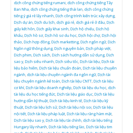
dịch công chứng tiếng rumani
,
dịch công chứng tiếng Tây
Ban Nha
,
dịch công chứng tiếng thái lan
,
dịch công chứng
tiếng ý giá rẻ lấy nhanh
,
Dịch công trình kiến trúc xây dựng
,
Dịch dự án
,
Dịch du lịch
,
dịch giá rẻ
,
dịch giá rẻ ở đâu
,
Dịch
giấy kết hôn
,
Dịch giấy khai sinh
,
Dịch hộ chiếu
,
Dịch hộ
khẩu
,
Dịch hồ sơ
,
Dịch hồ sơ du học
,
Dịch hội chợ
,
Dịch hội
thảo
,
Dịch hợp đồng
,
Dịch marketting
,
Dịch ngôn ngữ
,
Dịch
Ngôn ngữ thông dụng
,
Dịch nguyên bản
,
Dịch pháp việt
,
Dịch phim
,
Dịch sách
,
Dịch sách hướng dẫn sử dụng
,
Dịch
sao y
,
Dịch siêu nhanh
,
Dịch siêu tốc
,
Dịch tài liệu
,
Dịch tài
liệu bảo hiểm
,
Dịch tài liệu chuẩn đoán
,
Dịch tài liệu chuyên
ngành
,
dịch tài liệu chuyên ngành đa ngôn ngữ
,
Dịch tài
liệu chuyên ngành kế toán
,
Dịch tài liệu CNTT
,
Dịch tài liệu
cơ khí
,
Dịch tài liệu doanh nghiêp
,
Dịch tài liệu du học
,
dịch
tài liệu du học tiếng đức
,
Dịch tài liệu giáo dục
,
Dịch tài liệu
hướng dẫn kỹ thuật
,
Dịch tài liệu kinh tế
,
Dịch tài liệu kỹ
thuật
,
Dịch tài liệu lịch sử
,
Dịch tài liệu nội soi
,
Dịch tài liệu
nội tiết
,
Dịch tài liệu pháp luật
,
Dịch tài liệu răng hàm mặt
,
Dịch tài liệu sao y
,
Dịch tài liệu tài chính
,
dịch tài liệu tiếng
Hungary lấy nhanh
,
Dịch tài liệu tiếng lào
,
Dịch tài liệu tim