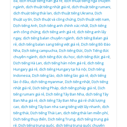
đa
,
dịch thuật tiếng hàn giá rẻ
,
dịch thuật tiếng nga chuyên
ngành
,
dịch thuật tiếng nhật giá rẻ
,
dịch thuật tiếng rumani
,
dịch thuật tiếng thái lan
,
dịch thuật tiếng Ukraina
,
Dịch
thuật uy tín
,
Dịch thuật và công chứng
,
Dịch thuật việt nam
,
Dịch tiếng Anh
,
Dịch tiếng anh chính xác nhất
,
Dịch tiếng
anh công chứng
,
dịch tiếng anh giá rẻ
,
dịch tiếng anh lấy
ngay
,
dịch tiếng balan chuyên ngành
,
dịch tiếng Balan giá
rẻ
,
dịch tiếng balan sang tiếng việt giá rẻ
,
Dịch tiếng Bồ Đào
Nha
,
Dịch tiếng campuchia
,
Dịch tiếng Đức
,
Dịch Tiếng đức
chuyên ngành
,
dịch tiếng đức du học
,
dịch tiếng đức giá rẻ
,
Dịch tiếng Hà Lan
,
dịch tiếng hán nôm giá rẻ
,
dịch tiếng
Hungary giá rẻ
,
dịch tiếng Hungary tại hà nội
,
Dịch tiếng
Indonesia
,
Dịch tiếng lào
,
dịch tiếng lào giá rẻ
,
dịch tiếng
lào ở đâu
,
dịch tiếng myanmar
,
Dịch tiếng nhật
,
Dịch tiếng
nhật giá rẻ
,
Dịch tiếng Pháp
,
dịch tiếng pháp giá rẻ
,
Dịch
tiếng rumani giá rẻ
,
Dịch tiếng Tây Ban Nha
,
dịch tiếng Tây
Ban Nha giá rẻ
,
dịch tiếng Tây Ban Nha giá rẻ chất lượng
cao
,
dịch tiếng Tây ban nha sang tiếng việt lấy nhanh
,
dịch
tiếng thái
,
Dịch tiếng Thái Lan
,
dịch tiếng thái lan miễn phí
,
Dịch tiếng thụy điển
,
Dịch tiếng Trung
,
dịch tiếng trung giá
rẻ
,
Dịch tiếng trung quốc
,
dịch tiếng trung quốc chuyên