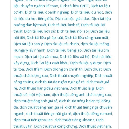
liệu chuyên ngành kế toán
,
Dịch tài liệu CNTT
,
Dịch tài liệu
cơ khí
,
Dịch tài liệu doanh nghiêp
,
Dịch tài liệu du học
,
dịch
tài liệu du học tiếng đức
,
Dịch tài liệu giáo dục
,
Dịch tài liệu
hướng dẫn kỹ thuật
,
Dịch tài liệu kinh tế
,
Dịch tài liệu kỹ
thuật
,
Dịch tài liệu lịch sử
,
Dịch tài liệu nội soi
,
Dịch tài liệu
nội tiết
,
Dịch tài liệu pháp luật
,
Dịch tài liệu răng hàm mặt
,
Dịch tài liệu sao y
,
Dịch tài liệu tài chính
,
dịch tài liệu tiếng
Hungary lấy nhanh
,
Dịch tài liệu tiếng lào
,
Dịch tài liệu tim
mạch
,
Dịch tài liệu văn hóa
,
Dịch tài liệu xã hội
,
Dịch tài liệu
xây dựng
,
Dịch Tài liệu xuất khẩu
,
Dịch tài liệu y dược
,
Dịch
tại tòa
,
Dịch thầm
,
Dịch thông tin chính trị
,
Dịch thuật
,
Dịch
thuật chất lượng cao
,
Dịch thuật chuyên nghiệp
,
Dịch thuật
công chứng
,
dịch thuật đa ngôn ngữ giá rẻ
,
dịch thuật giá
rẻ
,
Dịch thuật hàng đầu việt nam
,
Dịch thuật là gì
,
Dịch
thuật số một việt nam
,
dịch thuật tiếng anh chất lượng cao
,
dịch thuật tiếng anh giá rẻ
,
dịch thuật tiếng balan tại đống
đa
,
dịch thuật tiếng hàn giá rẻ
,
dịch thuật tiếng nga chuyên
ngành
,
dịch thuật tiếng nhật giá rẻ
,
dịch thuật tiếng rumani
,
dịch thuật tiếng thái lan
,
dịch thuật tiếng Ukraina
,
Dịch
thuật uy tín
,
Dịch thuật và công chứng
,
Dịch thuật việt nam
,