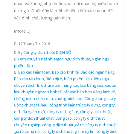
quan và không phụ thuộc vào mối quan hệ giữa họ và
dịch giả. Dưới đây là một số tiêu chí khách quan để
xác định chất lượng bản dịch.
(more…)
17 Tháng Tư, 2016
By
Công ty dịch thuật DỊCH SỐ
Dịch chuyên ngành
,
Ngôn ngữ dịch thuật
,
Ngôn ngữ
phiên dịch
Báo cáo kiểm toán
,
Báo cáo kinh tế
,
Báo cáo ngân hàng
,
Báo cáo tài chính
,
Biên dịch
,
biên phiên dịch tiếng nga
chuyển dịch
,
Brochure bán hàng
,
các loại bằng cấp
,
các tài
liệu chuyên nghành kinh tế
,
các văn bản hợp đồng kinh tế
,
chứng minh nhân dân
,
chứng minh thư
,
Công chứng sao y
,
Công chứng tài liệu
,
công trình kiến trúc xây dựng
,
công ty
dịch đa ngôn ngữ
,
công ty dịch giá rẻ
,
công ty dịch thuật
,
công ty dịch thuật chất lượng cao
,
công ty dịch thuật
chuyên nghiệp
,
công ty dịch thuật giá rẻ
,
công ty dịch thuật
giá rẻ tại hà nội
,
công ty dịch thuật giá rẻ uy tín
,
công ty dịch