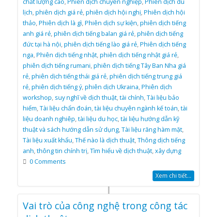
chất lượng cao
,
Phiên dịch chuyên nghiệp
,
Phiên dịch du
lịch
,
phiên dịch giá rẻ
,
phiên dịch hội nghị
,
Phiên dịch hội
thảo
,
Phiên dịch là gì
,
Phiên dịch sự kiện
,
phiên dịch tiếng
anh giá rẻ
,
phiên dịch tiếng balan giá rẻ
,
phiên dịch tiếng
đức tại hà nội
,
phiên dịch tiếng lào giá rẻ
,
Phiên dịch tiếng
nga
,
Phiên dịch tiếng nhật
,
phiên dịch tiếng nhật giá rẻ
,
phiên dịch tiếng rumani
,
phiên dịch tiếng Tây Ban Nha giá
rẻ
,
phiên dịch tiếng thái giá rẻ
,
phiên dịch tiếng trung giá
rẻ
,
phiên dịch tiếng ý
,
phiên dịch Ukraina
,
Phiên dịch
workshop
,
suy nghĩ về dịch thuật
,
tài chính
,
Tài liệu bảo
hiểm
,
Tài liệu chẩn đoán
,
tài liệu chuyên ngành kế toán
,
tài
liệu doanh nghiêp
,
tài liệu du học
,
tài liệu hướng dẫn kỹ
thuật và sách hướng dẫn sử dụng
,
Tài liệu răng hàm mặt
,
Tài liệu xuất khẩu
,
Thế nào là dịch thuật
,
Thông dịch tiếng
anh
,
thông tin chính trị
,
Tìm hiểu về dịch thuật
,
xây dựng
0 Comments
Xem chi tiết...
Vai trò của công nghệ trong công tác