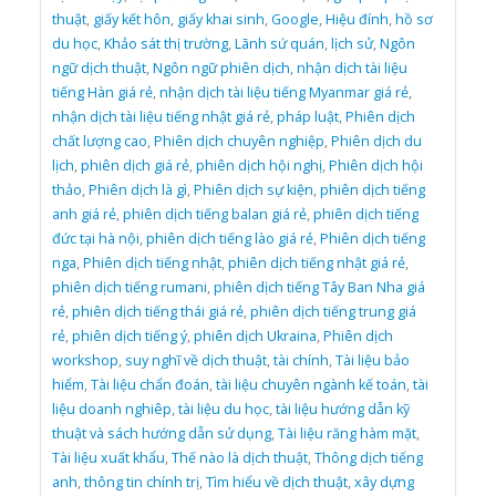
thuật
,
giấy kết hôn
,
giấy khai sinh
,
Google
,
Hiệu đính
,
hồ sơ
du học
,
Khảo sát thị trường
,
Lãnh sứ quán
,
lịch sử
,
Ngôn
ngữ dịch thuật
,
Ngôn ngữ phiên dịch
,
nhận dịch tài liệu
tiếng Hàn giá rẻ
,
nhận dịch tài liệu tiếng Myanmar giá rẻ
,
nhận dịch tài liệu tiếng nhật giá rẻ
,
pháp luật
,
Phiên dịch
chất lượng cao
,
Phiên dịch chuyên nghiệp
,
Phiên dịch du
lịch
,
phiên dịch giá rẻ
,
phiên dịch hội nghị
,
Phiên dịch hội
thảo
,
Phiên dịch là gì
,
Phiên dịch sự kiện
,
phiên dịch tiếng
anh giá rẻ
,
phiên dịch tiếng balan giá rẻ
,
phiên dịch tiếng
đức tại hà nội
,
phiên dịch tiếng lào giá rẻ
,
Phiên dịch tiếng
nga
,
Phiên dịch tiếng nhật
,
phiên dịch tiếng nhật giá rẻ
,
phiên dịch tiếng rumani
,
phiên dịch tiếng Tây Ban Nha giá
rẻ
,
phiên dịch tiếng thái giá rẻ
,
phiên dịch tiếng trung giá
rẻ
,
phiên dịch tiếng ý
,
phiên dịch Ukraina
,
Phiên dịch
workshop
,
suy nghĩ về dịch thuật
,
tài chính
,
Tài liệu bảo
hiểm
,
Tài liệu chẩn đoán
,
tài liệu chuyên ngành kế toán
,
tài
liệu doanh nghiêp
,
tài liệu du học
,
tài liệu hướng dẫn kỹ
thuật và sách hướng dẫn sử dụng
,
Tài liệu răng hàm mặt
,
Tài liệu xuất khẩu
,
Thế nào là dịch thuật
,
Thông dịch tiếng
anh
,
thông tin chính trị
,
Tìm hiểu về dịch thuật
,
xây dựng