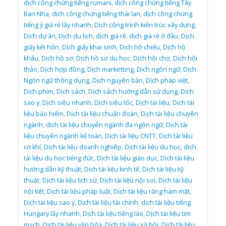
dịch công chứng tiếng rumani
,
dịch công chứng tiếng Tây
Ban Nha
,
dịch công chứng tiếng thái lan
,
dịch công chứng
tiếng ý giá rẻ lấy nhanh
,
Dịch công trình kiến trúc xây dựng
,
Dịch dự án
,
Dịch du lịch
,
dịch giá rẻ
,
dịch giá rẻ ở đâu
,
Dịch
giấy kết hôn
,
Dịch giấy khai sinh
,
Dịch hộ chiếu
,
Dịch hộ
khẩu
,
Dịch hồ sơ
,
Dịch hồ sơ du học
,
Dịch hội chợ
,
Dịch hội
thảo
,
Dịch hợp đồng
,
Dịch marketting
,
Dịch ngôn ngữ
,
Dịch
Ngôn ngữ thông dụng
,
Dịch nguyên bản
,
Dịch pháp việt
,
Dịch phim
,
Dịch sách
,
Dịch sách hướng dẫn sử dụng
,
Dịch
sao y
,
Dịch siêu nhanh
,
Dịch siêu tốc
,
Dịch tài liệu
,
Dịch tài
liệu bảo hiểm
,
Dịch tài liệu chuẩn đoán
,
Dịch tài liệu chuyên
ngành
,
dịch tài liệu chuyên ngành đa ngôn ngữ
,
Dịch tài
liệu chuyên ngành kế toán
,
Dịch tài liệu CNTT
,
Dịch tài liệu
cơ khí
,
Dịch tài liệu doanh nghiêp
,
Dịch tài liệu du học
,
dịch
tài liệu du học tiếng đức
,
Dịch tài liệu giáo dục
,
Dịch tài liệu
hướng dẫn kỹ thuật
,
Dịch tài liệu kinh tế
,
Dịch tài liệu kỹ
thuật
,
Dịch tài liệu lịch sử
,
Dịch tài liệu nội soi
,
Dịch tài liệu
nội tiết
,
Dịch tài liệu pháp luật
,
Dịch tài liệu răng hàm mặt
,
Dịch tài liệu sao y
,
Dịch tài liệu tài chính
,
dịch tài liệu tiếng
Hungary lấy nhanh
,
Dịch tài liệu tiếng lào
,
Dịch tài liệu tim
mạch
,
Dịch tài liệu văn hóa
,
Dịch tài liệu xã hội
,
Dịch tài liệu