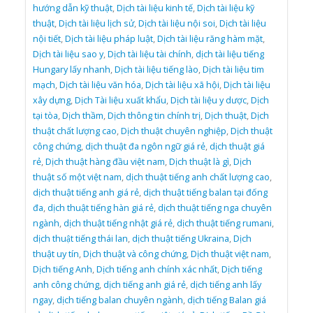
hướng dẫn kỹ thuật
,
Dịch tài liệu kinh tế
,
Dịch tài liệu kỹ
thuật
,
Dịch tài liệu lịch sử
,
Dịch tài liệu nội soi
,
Dịch tài liệu
nội tiết
,
Dịch tài liệu pháp luật
,
Dịch tài liệu răng hàm mặt
,
Dịch tài liệu sao y
,
Dịch tài liệu tài chính
,
dịch tài liệu tiếng
Hungary lấy nhanh
,
Dịch tài liệu tiếng lào
,
Dịch tài liệu tim
mạch
,
Dịch tài liệu văn hóa
,
Dịch tài liệu xã hội
,
Dịch tài liệu
xây dựng
,
Dịch Tài liệu xuất khẩu
,
Dịch tài liệu y dược
,
Dịch
tại tòa
,
Dịch thầm
,
Dịch thông tin chính trị
,
Dịch thuật
,
Dịch
thuật chất lượng cao
,
Dịch thuật chuyên nghiệp
,
Dịch thuật
công chứng
,
dịch thuật đa ngôn ngữ giá rẻ
,
dịch thuật giá
rẻ
,
Dịch thuật hàng đầu việt nam
,
Dịch thuật là gì
,
Dịch
thuật số một việt nam
,
dịch thuật tiếng anh chất lượng cao
,
dịch thuật tiếng anh giá rẻ
,
dịch thuật tiếng balan tại đống
đa
,
dịch thuật tiếng hàn giá rẻ
,
dịch thuật tiếng nga chuyên
ngành
,
dịch thuật tiếng nhật giá rẻ
,
dịch thuật tiếng rumani
,
dịch thuật tiếng thái lan
,
dịch thuật tiếng Ukraina
,
Dịch
thuật uy tín
,
Dịch thuật và công chứng
,
Dịch thuật việt nam
,
Dịch tiếng Anh
,
Dịch tiếng anh chính xác nhất
,
Dịch tiếng
anh công chứng
,
dịch tiếng anh giá rẻ
,
dịch tiếng anh lấy
ngay
,
dịch tiếng balan chuyên ngành
,
dịch tiếng Balan giá