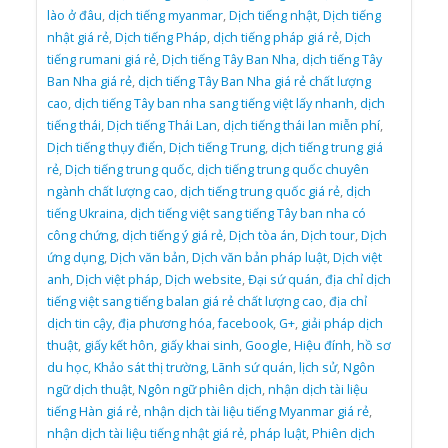
lào ở đâu
,
dịch tiếng myanmar
,
Dịch tiếng nhật
,
Dịch tiếng
nhật giá rẻ
,
Dịch tiếng Pháp
,
dịch tiếng pháp giá rẻ
,
Dịch
tiếng rumani giá rẻ
,
Dịch tiếng Tây Ban Nha
,
dịch tiếng Tây
Ban Nha giá rẻ
,
dịch tiếng Tây Ban Nha giá rẻ chất lượng
cao
,
dịch tiếng Tây ban nha sang tiếng việt lấy nhanh
,
dịch
tiếng thái
,
Dịch tiếng Thái Lan
,
dịch tiếng thái lan miễn phí
,
Dịch tiếng thụy điển
,
Dịch tiếng Trung
,
dịch tiếng trung giá
rẻ
,
Dịch tiếng trung quốc
,
dịch tiếng trung quốc chuyên
ngành chất lượng cao
,
dịch tiếng trung quốc giá rẻ
,
dịch
tiếng Ukraina
,
dịch tiếng việt sang tiếng Tây ban nha có
công chứng
,
dịch tiếng ý giá rẻ
,
Dịch tòa án
,
Dịch tour
,
Dịch
ứng dụng
,
Dịch văn bản
,
Dịch văn bản pháp luật
,
Dịch việt
anh
,
Dịch việt pháp
,
Dịch website
,
Đại sứ quán
,
địa chỉ dịch
tiếng việt sang tiếng balan giá rẻ chất lượng cao
,
địa chỉ
dịch tin cậy
,
địa phương hóa
,
facebook
,
G+
,
giải pháp dịch
thuật
,
giấy kết hôn
,
giấy khai sinh
,
Google
,
Hiệu đính
,
hồ sơ
du học
,
Khảo sát thị trường
,
Lãnh sứ quán
,
lịch sử
,
Ngôn
ngữ dịch thuật
,
Ngôn ngữ phiên dịch
,
nhận dịch tài liệu
tiếng Hàn giá rẻ
,
nhận dịch tài liệu tiếng Myanmar giá rẻ
,
nhận dịch tài liệu tiếng nhật giá rẻ
,
pháp luật
,
Phiên dịch