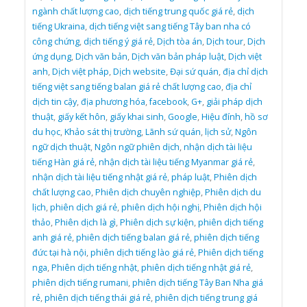
ngành chất lượng cao
,
dịch tiếng trung quốc giá rẻ
,
dịch
tiếng Ukraina
,
dịch tiếng việt sang tiếng Tây ban nha có
công chứng
,
dịch tiếng ý giá rẻ
,
Dịch tòa án
,
Dịch tour
,
Dịch
ứng dụng
,
Dịch văn bản
,
Dịch văn bản pháp luật
,
Dịch việt
anh
,
Dịch việt pháp
,
Dịch website
,
Đại sứ quán
,
địa chỉ dịch
tiếng việt sang tiếng balan giá rẻ chất lượng cao
,
địa chỉ
dịch tin cậy
,
địa phương hóa
,
facebook
,
G+
,
giải pháp dịch
thuật
,
giấy kết hôn
,
giấy khai sinh
,
Google
,
Hiệu đính
,
hồ sơ
du học
,
Khảo sát thị trường
,
Lãnh sứ quán
,
lịch sử
,
Ngôn
ngữ dịch thuật
,
Ngôn ngữ phiên dịch
,
nhận dịch tài liệu
tiếng Hàn giá rẻ
,
nhận dịch tài liệu tiếng Myanmar giá rẻ
,
nhận dịch tài liệu tiếng nhật giá rẻ
,
pháp luật
,
Phiên dịch
chất lượng cao
,
Phiên dịch chuyên nghiệp
,
Phiên dịch du
lịch
,
phiên dịch giá rẻ
,
phiên dịch hội nghị
,
Phiên dịch hội
thảo
,
Phiên dịch là gì
,
Phiên dịch sự kiện
,
phiên dịch tiếng
anh giá rẻ
,
phiên dịch tiếng balan giá rẻ
,
phiên dịch tiếng
đức tại hà nội
,
phiên dịch tiếng lào giá rẻ
,
Phiên dịch tiếng
nga
,
Phiên dịch tiếng nhật
,
phiên dịch tiếng nhật giá rẻ
,
phiên dịch tiếng rumani
,
phiên dịch tiếng Tây Ban Nha giá
rẻ
,
phiên dịch tiếng thái giá rẻ
,
phiên dịch tiếng trung giá