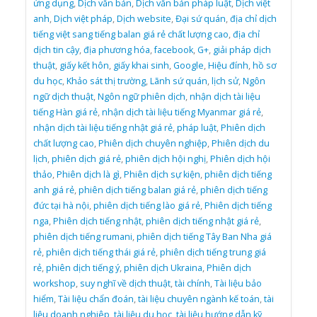
ứng dụng
,
Dịch văn bản
,
Dịch văn bản pháp luật
,
Dịch việt
anh
,
Dịch việt pháp
,
Dịch website
,
Đại sứ quán
,
địa chỉ dịch
tiếng việt sang tiếng balan giá rẻ chất lượng cao
,
địa chỉ
dịch tin cậy
,
địa phương hóa
,
facebook
,
G+
,
giải pháp dịch
thuật
,
giấy kết hôn
,
giấy khai sinh
,
Google
,
Hiệu đính
,
hồ sơ
du học
,
Khảo sát thị trường
,
Lãnh sứ quán
,
lịch sử
,
Ngôn
ngữ dịch thuật
,
Ngôn ngữ phiên dịch
,
nhận dịch tài liệu
tiếng Hàn giá rẻ
,
nhận dịch tài liệu tiếng Myanmar giá rẻ
,
nhận dịch tài liệu tiếng nhật giá rẻ
,
pháp luật
,
Phiên dịch
chất lượng cao
,
Phiên dịch chuyên nghiệp
,
Phiên dịch du
lịch
,
phiên dịch giá rẻ
,
phiên dịch hội nghị
,
Phiên dịch hội
thảo
,
Phiên dịch là gì
,
Phiên dịch sự kiện
,
phiên dịch tiếng
anh giá rẻ
,
phiên dịch tiếng balan giá rẻ
,
phiên dịch tiếng
đức tại hà nội
,
phiên dịch tiếng lào giá rẻ
,
Phiên dịch tiếng
nga
,
Phiên dịch tiếng nhật
,
phiên dịch tiếng nhật giá rẻ
,
phiên dịch tiếng rumani
,
phiên dịch tiếng Tây Ban Nha giá
rẻ
,
phiên dịch tiếng thái giá rẻ
,
phiên dịch tiếng trung giá
rẻ
,
phiên dịch tiếng ý
,
phiên dịch Ukraina
,
Phiên dịch
workshop
,
suy nghĩ về dịch thuật
,
tài chính
,
Tài liệu bảo
hiểm
,
Tài liệu chẩn đoán
,
tài liệu chuyên ngành kế toán
,
tài
liệu doanh nghiêp
,
tài liệu du học
,
tài liệu hướng dẫn kỹ