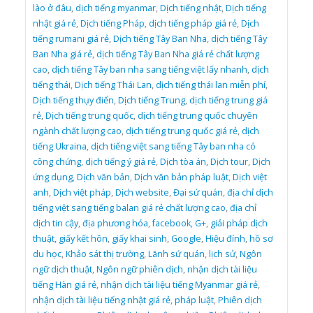
lào ở đâu
,
dịch tiếng myanmar
,
Dịch tiếng nhật
,
Dịch tiếng
nhật giá rẻ
,
Dịch tiếng Pháp
,
dịch tiếng pháp giá rẻ
,
Dịch
tiếng rumani giá rẻ
,
Dịch tiếng Tây Ban Nha
,
dịch tiếng Tây
Ban Nha giá rẻ
,
dịch tiếng Tây Ban Nha giá rẻ chất lượng
cao
,
dịch tiếng Tây ban nha sang tiếng việt lấy nhanh
,
dịch
tiếng thái
,
Dịch tiếng Thái Lan
,
dịch tiếng thái lan miễn phí
,
Dịch tiếng thụy điển
,
Dịch tiếng Trung
,
dịch tiếng trung giá
rẻ
,
Dịch tiếng trung quốc
,
dịch tiếng trung quốc chuyên
ngành chất lượng cao
,
dịch tiếng trung quốc giá rẻ
,
dịch
tiếng Ukraina
,
dịch tiếng việt sang tiếng Tây ban nha có
công chứng
,
dịch tiếng ý giá rẻ
,
Dịch tòa án
,
Dịch tour
,
Dịch
ứng dụng
,
Dịch văn bản
,
Dịch văn bản pháp luật
,
Dịch việt
anh
,
Dịch việt pháp
,
Dịch website
,
Đại sứ quán
,
địa chỉ dịch
tiếng việt sang tiếng balan giá rẻ chất lượng cao
,
địa chỉ
dịch tin cậy
,
địa phương hóa
,
facebook
,
G+
,
giải pháp dịch
thuật
,
giấy kết hôn
,
giấy khai sinh
,
Google
,
Hiệu đính
,
hồ sơ
du học
,
Khảo sát thị trường
,
Lãnh sứ quán
,
lịch sử
,
Ngôn
ngữ dịch thuật
,
Ngôn ngữ phiên dịch
,
nhận dịch tài liệu
tiếng Hàn giá rẻ
,
nhận dịch tài liệu tiếng Myanmar giá rẻ
,
nhận dịch tài liệu tiếng nhật giá rẻ
,
pháp luật
,
Phiên dịch