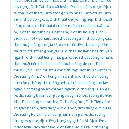
mạch
,
Dịch tài liệu văn hóa
,
Dịch tài liệu xã hội
,
Dịch tài liệu
xây dựng
,
Dịch Tài liệu xuất khẩu
,
Dịch tài liệu y dược
,
Dịch
tại tòa
,
Dịch thầm
,
Dịch thông tin chính trị
,
Dịch thuật
,
Dịch
thuật chất lượng cao
,
Dịch thuật chuyên nghiệp
,
Dịch thuật
công chứng
,
dịch thuật đa ngôn ngữ giá rẻ
,
dịch thuật giá
rẻ
,
Dịch thuật hàng đầu việt nam
,
Dịch thuật là gì
,
Dịch
thuật số một việt nam
,
dịch thuật tiếng anh chất lượng cao
,
dịch thuật tiếng anh giá rẻ
,
dịch thuật tiếng balan tại đống
đa
,
dịch thuật tiếng hàn giá rẻ
,
dịch thuật tiếng nga chuyên
ngành
,
dịch thuật tiếng nhật giá rẻ
,
dịch thuật tiếng rumani
,
dịch thuật tiếng thái lan
,
dịch thuật tiếng Ukraina
,
Dịch
thuật uy tín
,
Dịch thuật và công chứng
,
Dịch thuật việt nam
,
Dịch tiếng Anh
,
Dịch tiếng anh chính xác nhất
,
Dịch tiếng
anh công chứng
,
dịch tiếng anh giá rẻ
,
dịch tiếng anh lấy
ngay
,
dịch tiếng balan chuyên ngành
,
dịch tiếng Balan giá
rẻ
,
dịch tiếng balan sang tiếng việt giá rẻ
,
Dịch tiếng Bồ Đào
Nha
,
Dịch tiếng campuchia
,
Dịch tiếng Đức
,
Dịch Tiếng đức
chuyên ngành
,
dịch tiếng đức du học
,
dịch tiếng đức giá rẻ
,
Dịch tiếng Hà Lan
,
dịch tiếng hán nôm giá rẻ
,
dịch tiếng
Hungary giá rẻ
,
dịch tiếng Hungary tại hà nội
,
Dịch tiếng
Indonesia
,
Dịch tiếng lào
,
dịch tiếng lào giá rẻ
,
dịch tiếng