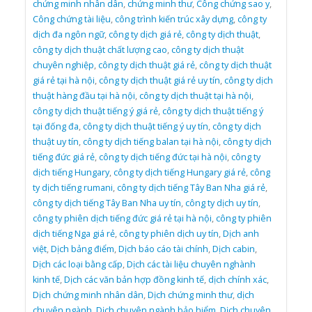
chứng minh nhân dân
,
chứng minh thư
,
Công chứng sao y
,
Công chứng tài liệu
,
công trình kiến trúc xây dựng
,
công ty
dịch đa ngôn ngữ
,
công ty dịch giá rẻ
,
công ty dịch thuật
,
công ty dịch thuật chất lượng cao
,
công ty dịch thuật
chuyên nghiệp
,
công ty dịch thuật giá rẻ
,
công ty dịch thuật
giá rẻ tại hà nội
,
công ty dịch thuật giá rẻ uy tín
,
công ty dịch
thuật hàng đầu tại hà nội
,
công ty dịch thuật tại hà nội
,
công ty dịch thuật tiếng ý giá rẻ
,
công ty dịch thuật tiếng ý
tại đống đa
,
công ty dịch thuật tiếng ý uy tín
,
công ty dịch
thuật uy tín
,
công ty dịch tiếng balan tại hà nội
,
công ty dịch
tiếng đức giá rẻ
,
công ty dịch tiếng đức tại hà nội
,
công ty
dịch tiếng Hungary
,
công ty dịch tiếng Hungary giá rẻ
,
công
ty dịch tiếng rumani
,
công ty dịch tiếng Tây Ban Nha giá rẻ
,
công ty dịch tiếng Tây Ban Nha uy tín
,
công ty dịch uy tín
,
công ty phiên dịch tiếng đức giá rẻ tại hà nội
,
công ty phiên
dịch tiếng Nga giá rẻ
,
công ty phiên dịch uy tín
,
Dịch anh
việt
,
Dịch bảng điểm
,
Dịch báo cáo tài chính
,
Dịch cabin
,
Dịch các loại bằng cấp
,
Dịch các tài liệu chuyên nghành
kinh tế
,
Dịch các văn bản hợp đồng kinh tế
,
dịch chính xác
,
Dịch chứng minh nhân dân
,
Dịch chứng minh thư
,
dịch
chuyên ngành
,
Dịch chuyên ngành bảo hiểm
,
Dịch chuyên