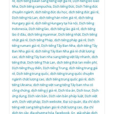
rẻ
,
dịch tiếng balan sang tiếng việt giá rẻ
,
Dịch tiếng Bồ Đào
Nha
,
Dịch tiếng campuchia
,
Dịch tiếng Đức
,
Dịch Tiếng đức
chuyên ngành
,
dịch tiếng đức du học
,
dịch tiếng đức giá rẻ
,
Dịch tiếng Hà Lan
,
dịch tiếng hán nôm giá rẻ
,
dịch tiếng
Hungary giá rẻ
,
dịch tiếng Hungary tại hà nội
,
Dịch tiếng
Indonesia
,
Dịch tiếng lào
,
dịch tiếng lào giá rẻ
,
dịch tiếng
lào ở đâu
,
dịch tiếng myanmar
,
Dịch tiếng nhật
,
Dịch tiếng
nhật giá rẻ
,
Dịch tiếng Pháp
,
dịch tiếng pháp giá rẻ
,
Dịch
tiếng rumani giá rẻ
,
Dịch tiếng Tây Ban Nha
,
dịch tiếng Tây
Ban Nha giá rẻ
,
dịch tiếng Tây Ban Nha giá rẻ chất lượng
cao
,
dịch tiếng Tây ban nha sang tiếng việt lấy nhanh
,
dịch
tiếng thái
,
Dịch tiếng Thái Lan
,
dịch tiếng thái lan miễn phí
,
Dịch tiếng thụy điển
,
Dịch tiếng Trung
,
dịch tiếng trung giá
rẻ
,
Dịch tiếng trung quốc
,
dịch tiếng trung quốc chuyên
ngành chất lượng cao
,
dịch tiếng trung quốc giá rẻ
,
dịch
tiếng Ukraina
,
dịch tiếng việt sang tiếng Tây ban nha có
công chứng
,
dịch tiếng ý giá rẻ
,
Dịch tòa án
,
Dịch tour
,
Dịch
ứng dụng
,
Dịch văn bản
,
Dịch văn bản pháp luật
,
Dịch việt
anh
,
Dịch việt pháp
,
Dịch website
,
Đại sứ quán
,
địa chỉ dịch
tiếng việt sang tiếng balan giá rẻ chất lượng cao
,
địa chỉ
dịch tin cậy
,
địa phương hóa
,
facebook
,
G+
,
giải pháp dịch