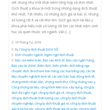
xét chung như một khái niệm tổng hợp và đơn nhất.
Dịch thuật y khoa là một trong những dạng dịch thuật
khó nhất. Tất nhiên, có những dịch giả là bác sĩ, nhưng
số lượng rất ít và rất khó tìm. Dịch giả dịch tài liệu y
khoa phải hiểu một số lượng rất lớn các khái niệm sinh
học và quen thuộc với ngành. Vấn […]
19 Tháng Tư, 2016
By
Công ty dịch thuật DỊCH SỐ
Dịch chuyên ngành
,
Ngôn ngữ dịch thuật
Báo cáo kiểm toán
,
Báo cáo kinh tế
,
Báo cáo ngân hàng
,
Báo cáo tài chính
,
Biên dịch
,
biên phiên dịch tiếng nga
chuyển dịch
,
Brochure bán hàng
,
các loại bằng cấp
,
các tài
liệu chuyên nghành kinh tế
,
các văn bản hợp đồng kinh tế
,
chứng minh nhân dân
,
chứng minh thư
,
Công chứng sao y
,
Công chứng tài liệu
,
công trình kiến trúc xây dựng
,
công ty
dịch đa ngôn ngữ
,
công ty dịch giá rẻ
,
công ty dịch thuật
,
công ty dịch thuật chất lượng cao
,
công ty dịch thuật
chuyên nghiệp
,
công ty dịch thuật giá rẻ
,
công ty dịch thuật
giá rẻ tại hà nội
,
công ty dịch thuật giá rẻ uy tín
,
công ty dịch