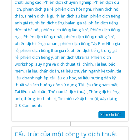
chất lượng cao
,
Phiên dịch chuyên nghiệp
,
Phiên dịch du
lịch
,
phiên dịch giá rẻ
,
phiên dịch hội nghị
,
Phiên dịch hội
thảo
,
Phiên dịch là gì
,
Phiên dịch sự kiện
,
phiên dịch tiếng
anh giá rẻ
,
phiên dịch tiếng balan giá rẻ
,
phiên dịch tiếng
đức tại hà nội
,
phiên dịch tiếng lào giá rẻ
,
Phiên dịch tiếng
nga
,
Phiên dịch tiếng nhật
,
phiên dịch tiếng nhật giá rẻ
,
phiên dịch tiếng rumani
,
phiên dịch tiếng Tây Ban Nha giá
rẻ
,
phiên dịch tiếng thái giá rẻ
,
phiên dịch tiếng trung giá
rẻ
,
phiên dịch tiếng ý
,
phiên dịch Ukraina
,
Phiên dịch
workshop
,
suy nghĩ về dịch thuật
,
tài chính
,
Tài liệu bảo
hiểm
,
Tài liệu chẩn đoán
,
tài liệu chuyên ngành kế toán
,
tài
liệu doanh nghiêp
,
tài liệu du học
,
tài liệu hướng dẫn kỹ
thuật và sách hướng dẫn sử dụng
,
Tài liệu răng hàm mặt
,
Tài liệu xuất khẩu
,
Thế nào là dịch thuật
,
Thông dịch tiếng
anh
,
thông tin chính trị
,
Tìm hiểu về dịch thuật
,
xây dựng
0 Comments
Xem chi tiết...
Cấu trúc của một công ty dịch thuật