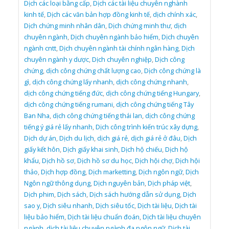
Dịch các loại bằng cấp
,
Dịch các tài liệu chuyên nghành
kinh tế
,
Dịch các văn bản hợp đồng kinh tế
,
dịch chính xác
,
Dịch chứng minh nhân dân
,
Dịch chứng minh thư
,
dịch
chuyên ngành
,
Dịch chuyên ngành bảo hiểm
,
Dịch chuyên
ngành cntt
,
Dịch chuyên ngành tài chính ngân hàng
,
Dịch
chuyên ngành y dược
,
Dịch chuyên nghiệp
,
Dịch công
chứng
,
dịch công chứng chất lượng cao
,
Dịch công chứng là
gì
,
dịch công chứng lấy nhanh
,
dịch công chứng nhanh
,
dịch công chứng tiếng đức
,
dịch công chứng tiếng Hungary
,
dịch công chứng tiếng rumani
,
dịch công chứng tiếng Tây
Ban Nha
,
dịch công chứng tiếng thái lan
,
dịch công chứng
tiếng ý giá rẻ lấy nhanh
,
Dịch công trình kiến trúc xây dựng
,
Dịch dự án
,
Dịch du lịch
,
dịch giá rẻ
,
dịch giá rẻ ở đâu
,
Dịch
giấy kết hôn
,
Dịch giấy khai sinh
,
Dịch hộ chiếu
,
Dịch hộ
khẩu
,
Dịch hồ sơ
,
Dịch hồ sơ du học
,
Dịch hội chợ
,
Dịch hội
thảo
,
Dịch hợp đồng
,
Dịch marketting
,
Dịch ngôn ngữ
,
Dịch
Ngôn ngữ thông dụng
,
Dịch nguyên bản
,
Dịch pháp việt
,
Dịch phim
,
Dịch sách
,
Dịch sách hướng dẫn sử dụng
,
Dịch
sao y
,
Dịch siêu nhanh
,
Dịch siêu tốc
,
Dịch tài liệu
,
Dịch tài
liệu bảo hiểm
,
Dịch tài liệu chuẩn đoán
,
Dịch tài liệu chuyên
ngành
,
dịch tài liệu chuyên ngành đa ngôn ngữ
,
Dịch tài