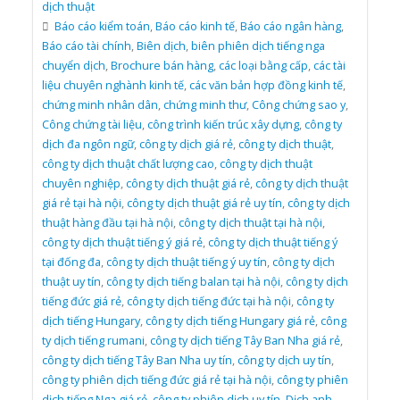
dịch thuật
Báo cáo kiểm toán
,
Báo cáo kinh tế
,
Báo cáo ngân hàng
,
Báo cáo tài chính
,
Biên dịch
,
biên phiên dịch tiếng nga
chuyển dịch
,
Brochure bán hàng
,
các loại bằng cấp
,
các tài
liệu chuyên nghành kinh tế
,
các văn bản hợp đồng kinh tế
,
chứng minh nhân dân
,
chứng minh thư
,
Công chứng sao y
,
Công chứng tài liệu
,
công trình kiến trúc xây dựng
,
công ty
dịch đa ngôn ngữ
,
công ty dịch giá rẻ
,
công ty dịch thuật
,
công ty dịch thuật chất lượng cao
,
công ty dịch thuật
chuyên nghiệp
,
công ty dịch thuật giá rẻ
,
công ty dịch thuật
giá rẻ tại hà nội
,
công ty dịch thuật giá rẻ uy tín
,
công ty dịch
thuật hàng đầu tại hà nội
,
công ty dịch thuật tại hà nội
,
công ty dịch thuật tiếng ý giá rẻ
,
công ty dịch thuật tiếng ý
tại đống đa
,
công ty dịch thuật tiếng ý uy tín
,
công ty dịch
thuật uy tín
,
công ty dịch tiếng balan tại hà nội
,
công ty dịch
tiếng đức giá rẻ
,
công ty dịch tiếng đức tại hà nội
,
công ty
dịch tiếng Hungary
,
công ty dịch tiếng Hungary giá rẻ
,
công
ty dịch tiếng rumani
,
công ty dịch tiếng Tây Ban Nha giá rẻ
,
công ty dịch tiếng Tây Ban Nha uy tín
,
công ty dịch uy tín
,
công ty phiên dịch tiếng đức giá rẻ tại hà nội
,
công ty phiên
dịch tiếng Nga giá rẻ
,
công ty phiên dịch uy tín
,
Dịch anh