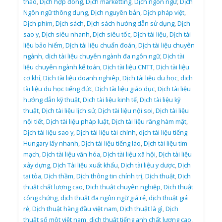
thảo
,
Dịch hợp đồng
,
Dịch marketting
,
Dịch ngôn ngữ
,
Dịch
Ngôn ngữ thông dụng
,
Dịch nguyên bản
,
Dịch pháp việt
,
Dịch phim
,
Dịch sách
,
Dịch sách hướng dẫn sử dụng
,
Dịch
sao y
,
Dịch siêu nhanh
,
Dịch siêu tốc
,
Dịch tài liệu
,
Dịch tài
liệu bảo hiểm
,
Dịch tài liệu chuẩn đoán
,
Dịch tài liệu chuyên
ngành
,
dịch tài liệu chuyên ngành đa ngôn ngữ
,
Dịch tài
liệu chuyên ngành kế toán
,
Dịch tài liệu CNTT
,
Dịch tài liệu
cơ khí
,
Dịch tài liệu doanh nghiêp
,
Dịch tài liệu du học
,
dịch
tài liệu du học tiếng đức
,
Dịch tài liệu giáo dục
,
Dịch tài liệu
hướng dẫn kỹ thuật
,
Dịch tài liệu kinh tế
,
Dịch tài liệu kỹ
thuật
,
Dịch tài liệu lịch sử
,
Dịch tài liệu nội soi
,
Dịch tài liệu
nội tiết
,
Dịch tài liệu pháp luật
,
Dịch tài liệu răng hàm mặt
,
Dịch tài liệu sao y
,
Dịch tài liệu tài chính
,
dịch tài liệu tiếng
Hungary lấy nhanh
,
Dịch tài liệu tiếng lào
,
Dịch tài liệu tim
mạch
,
Dịch tài liệu văn hóa
,
Dịch tài liệu xã hội
,
Dịch tài liệu
xây dựng
,
Dịch Tài liệu xuất khẩu
,
Dịch tài liệu y dược
,
Dịch
tại tòa
,
Dịch thầm
,
Dịch thông tin chính trị
,
Dịch thuật
,
Dịch
thuật chất lượng cao
,
Dịch thuật chuyên nghiệp
,
Dịch thuật
công chứng
,
dịch thuật đa ngôn ngữ giá rẻ
,
dịch thuật giá
rẻ
,
Dịch thuật hàng đầu việt nam
,
Dịch thuật là gì
,
Dịch
thuật số một việt nam
,
dịch thuật tiếng anh chất lượng cao
,