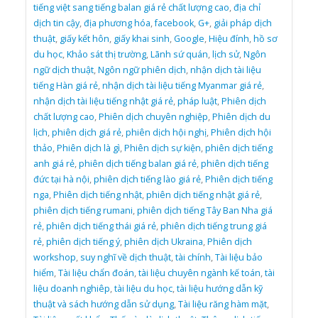
tiếng việt sang tiếng balan giá rẻ chất lượng cao
,
địa chỉ
dịch tin cậy
,
địa phương hóa
,
facebook
,
G+
,
giải pháp dịch
thuật
,
giấy kết hôn
,
giấy khai sinh
,
Google
,
Hiệu đính
,
hồ sơ
du học
,
Khảo sát thị trường
,
Lãnh sứ quán
,
lịch sử
,
Ngôn
ngữ dịch thuật
,
Ngôn ngữ phiên dịch
,
nhận dịch tài liệu
tiếng Hàn giá rẻ
,
nhận dịch tài liệu tiếng Myanmar giá rẻ
,
nhận dịch tài liệu tiếng nhật giá rẻ
,
pháp luật
,
Phiên dịch
chất lượng cao
,
Phiên dịch chuyên nghiệp
,
Phiên dịch du
lịch
,
phiên dịch giá rẻ
,
phiên dịch hội nghị
,
Phiên dịch hội
thảo
,
Phiên dịch là gì
,
Phiên dịch sự kiện
,
phiên dịch tiếng
anh giá rẻ
,
phiên dịch tiếng balan giá rẻ
,
phiên dịch tiếng
đức tại hà nội
,
phiên dịch tiếng lào giá rẻ
,
Phiên dịch tiếng
nga
,
Phiên dịch tiếng nhật
,
phiên dịch tiếng nhật giá rẻ
,
phiên dịch tiếng rumani
,
phiên dịch tiếng Tây Ban Nha giá
rẻ
,
phiên dịch tiếng thái giá rẻ
,
phiên dịch tiếng trung giá
rẻ
,
phiên dịch tiếng ý
,
phiên dịch Ukraina
,
Phiên dịch
workshop
,
suy nghĩ về dịch thuật
,
tài chính
,
Tài liệu bảo
hiểm
,
Tài liệu chẩn đoán
,
tài liệu chuyên ngành kế toán
,
tài
liệu doanh nghiêp
,
tài liệu du học
,
tài liệu hướng dẫn kỹ
thuật và sách hướng dẫn sử dụng
,
Tài liệu răng hàm mặt
,