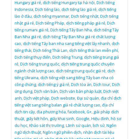
Hungary giá rẻ
,
dịch tiếng Hungary tại hà nội
,
Dịch tiếng
Indonesia
,
Dịch tiếng lào
,
dịch tiếng lào giá rẻ
,
dịch tiếng
lào ở đâu
,
dịch tiếng myanmar
,
Dịch tiếng nhật
,
Dịch tiếng
nhật giá rẻ
,
Dịch tiếng Pháp
,
dịch tiếng pháp giá rẻ
,
Dịch
tiếng rumani giá rẻ
,
Dịch tiếng Tây Ban Nha
,
dịch tiếng Tây
Ban Nha giá rẻ
,
dịch tiếng Tây Ban Nha giá rẻ chất lượng
cao
,
dịch tiếng Tây ban nha sang tiếng việt lấy nhanh
,
dịch
tiếng thái
,
Dịch tiếng Thái Lan
,
dịch tiếng thái lan miễn phí
,
Dịch tiếng thụy điển
,
Dịch tiếng Trung
,
dịch tiếng trung giá
rẻ
,
Dịch tiếng trung quốc
,
dịch tiếng trung quốc chuyên
ngành chất lượng cao
,
dịch tiếng trung quốc giá rẻ
,
dịch
tiếng Ukraina
,
dịch tiếng việt sang tiếng Tây ban nha có
công chứng
,
dịch tiếng ý giá rẻ
,
Dịch tòa án
,
Dịch tour
,
Dịch
ứng dụng
,
Dịch văn bản
,
Dịch văn bản pháp luật
,
Dịch việt
anh
,
Dịch việt pháp
,
Dịch website
,
Đại sứ quán
,
địa chỉ dịch
tiếng việt sang tiếng balan giá rẻ chất lượng cao
,
địa chỉ
dịch tin cậy
,
địa phương hóa
,
facebook
,
G+
,
giải pháp dịch
thuật
,
giấy kết hôn
,
giấy khai sinh
,
Google
,
Hiệu đính
,
hồ sơ
du học
,
Khảo sát thị trường
,
Lãnh sứ quán
,
lịch sử
,
Ngôn
ngữ dịch thuật
,
Ngôn ngữ phiên dịch
,
nhận dịch tài liệu