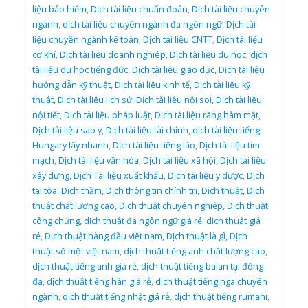
liệu bảo hiểm
,
Dịch tài liệu chuẩn đoán
,
Dịch tài liệu chuyên
ngành
,
dịch tài liệu chuyên ngành đa ngôn ngữ
,
Dịch tài
liệu chuyên ngành kế toán
,
Dịch tài liệu CNTT
,
Dịch tài liệu
cơ khí
,
Dịch tài liệu doanh nghiêp
,
Dịch tài liệu du học
,
dịch
tài liệu du học tiếng đức
,
Dịch tài liệu giáo dục
,
Dịch tài liệu
hướng dẫn kỹ thuật
,
Dịch tài liệu kinh tế
,
Dịch tài liệu kỹ
thuật
,
Dịch tài liệu lịch sử
,
Dịch tài liệu nội soi
,
Dịch tài liệu
nội tiết
,
Dịch tài liệu pháp luật
,
Dịch tài liệu răng hàm mặt
,
Dịch tài liệu sao y
,
Dịch tài liệu tài chính
,
dịch tài liệu tiếng
Hungary lấy nhanh
,
Dịch tài liệu tiếng lào
,
Dịch tài liệu tim
mạch
,
Dịch tài liệu văn hóa
,
Dịch tài liệu xã hội
,
Dịch tài liệu
xây dựng
,
Dịch Tài liệu xuất khẩu
,
Dịch tài liệu y dược
,
Dịch
tại tòa
,
Dịch thầm
,
Dịch thông tin chính trị
,
Dịch thuật
,
Dịch
thuật chất lượng cao
,
Dịch thuật chuyên nghiệp
,
Dịch thuật
công chứng
,
dịch thuật đa ngôn ngữ giá rẻ
,
dịch thuật giá
rẻ
,
Dịch thuật hàng đầu việt nam
,
Dịch thuật là gì
,
Dịch
thuật số một việt nam
,
dịch thuật tiếng anh chất lượng cao
,
dịch thuật tiếng anh giá rẻ
,
dịch thuật tiếng balan tại đống
đa
,
dịch thuật tiếng hàn giá rẻ
,
dịch thuật tiếng nga chuyên
ngành
,
dịch thuật tiếng nhật giá rẻ
,
dịch thuật tiếng rumani
,