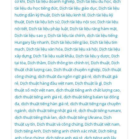
cơ khí
,
Dịch tài liệu doanh nghiêp
,
Dịch tài liệu du học
,
dịch
tài liệu du học tiếng đức
,
Dịch tài liệu giáo dục
,
Dịch tài liệu
hướng dẫn kỹ thuật
,
Dịch tài liệu kinh tế
,
Dịch tài liệu kỹ
thuật
,
Dịch tài liệu lịch sử
,
Dịch tài liệu nội soi
,
Dịch tài liệu
nội tiết
,
Dịch tài liệu pháp luật
,
Dịch tài liệu răng hàm mặt
,
Dịch tài liệu sao y
,
Dịch tài liệu tài chính
,
dịch tài liệu tiếng
Hungary lấy nhanh
,
Dịch tài liệu tiếng lào
,
Dịch tài liệu tim
mạch
,
Dịch tài liệu văn hóa
,
Dịch tài liệu xã hội
,
Dịch tài liệu
xây dựng
,
Dịch Tài liệu xuất khẩu
,
Dịch tài liệu y dược
,
Dịch
tại tòa
,
Dịch thầm
,
Dịch thông tin chính trị
,
Dịch thuật
,
Dịch
thuật chất lượng cao
,
Dịch thuật chuyên nghiệp
,
Dịch thuật
công chứng
,
dịch thuật đa ngôn ngữ giá rẻ
,
dịch thuật giá
rẻ
,
Dịch thuật hàng đầu việt nam
,
Dịch thuật là gì
,
Dịch
thuật số một việt nam
,
dịch thuật tiếng anh chất lượng cao
,
dịch thuật tiếng anh giá rẻ
,
dịch thuật tiếng balan tại đống
đa
,
dịch thuật tiếng hàn giá rẻ
,
dịch thuật tiếng nga chuyên
ngành
,
dịch thuật tiếng nhật giá rẻ
,
dịch thuật tiếng rumani
,
dịch thuật tiếng thái lan
,
dịch thuật tiếng Ukraina
,
Dịch
thuật uy tín
,
Dịch thuật và công chứng
,
Dịch thuật việt nam
,
Dịch tiếng Anh
,
Dịch tiếng anh chính xác nhất
,
Dịch tiếng
anh công chứng
,
dịch tiếng anh giá rẻ
,
dịch tiếng anh lấy