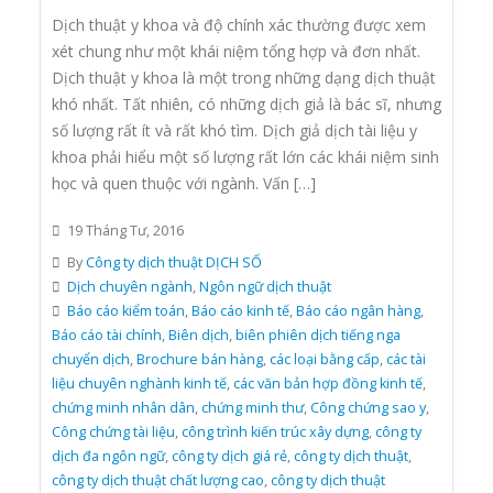
Dịch thuật y khoa và độ chính xác thường được xem
xét chung như một khái niệm tổng hợp và đơn nhất.
Dịch thuật y khoa là một trong những dạng dịch thuật
khó nhất. Tất nhiên, có những dịch giả là bác sĩ, nhưng
số lượng rất ít và rất khó tìm. Dịch giả dịch tài liệu y
khoa phải hiểu một số lượng rất lớn các khái niệm sinh
học và quen thuộc với ngành. Vấn […]
19 Tháng Tư, 2016
By
Công ty dịch thuật DỊCH SỐ
Dịch chuyên ngành
,
Ngôn ngữ dịch thuật
Báo cáo kiểm toán
,
Báo cáo kinh tế
,
Báo cáo ngân hàng
,
Báo cáo tài chính
,
Biên dịch
,
biên phiên dịch tiếng nga
chuyển dịch
,
Brochure bán hàng
,
các loại bằng cấp
,
các tài
liệu chuyên nghành kinh tế
,
các văn bản hợp đồng kinh tế
,
chứng minh nhân dân
,
chứng minh thư
,
Công chứng sao y
,
Công chứng tài liệu
,
công trình kiến trúc xây dựng
,
công ty
dịch đa ngôn ngữ
,
công ty dịch giá rẻ
,
công ty dịch thuật
,
công ty dịch thuật chất lượng cao
,
công ty dịch thuật