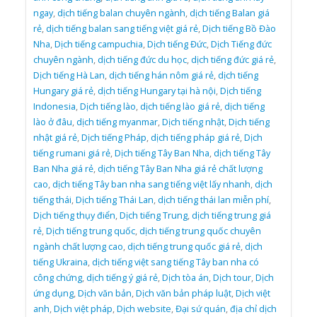
ngay
,
dịch tiếng balan chuyên ngành
,
dịch tiếng Balan giá
rẻ
,
dịch tiếng balan sang tiếng việt giá rẻ
,
Dịch tiếng Bồ Đào
Nha
,
Dịch tiếng campuchia
,
Dịch tiếng Đức
,
Dịch Tiếng đức
chuyên ngành
,
dịch tiếng đức du học
,
dịch tiếng đức giá rẻ
,
Dịch tiếng Hà Lan
,
dịch tiếng hán nôm giá rẻ
,
dịch tiếng
Hungary giá rẻ
,
dịch tiếng Hungary tại hà nội
,
Dịch tiếng
Indonesia
,
Dịch tiếng lào
,
dịch tiếng lào giá rẻ
,
dịch tiếng
lào ở đâu
,
dịch tiếng myanmar
,
Dịch tiếng nhật
,
Dịch tiếng
nhật giá rẻ
,
Dịch tiếng Pháp
,
dịch tiếng pháp giá rẻ
,
Dịch
tiếng rumani giá rẻ
,
Dịch tiếng Tây Ban Nha
,
dịch tiếng Tây
Ban Nha giá rẻ
,
dịch tiếng Tây Ban Nha giá rẻ chất lượng
cao
,
dịch tiếng Tây ban nha sang tiếng việt lấy nhanh
,
dịch
tiếng thái
,
Dịch tiếng Thái Lan
,
dịch tiếng thái lan miễn phí
,
Dịch tiếng thụy điển
,
Dịch tiếng Trung
,
dịch tiếng trung giá
rẻ
,
Dịch tiếng trung quốc
,
dịch tiếng trung quốc chuyên
ngành chất lượng cao
,
dịch tiếng trung quốc giá rẻ
,
dịch
tiếng Ukraina
,
dịch tiếng việt sang tiếng Tây ban nha có
công chứng
,
dịch tiếng ý giá rẻ
,
Dịch tòa án
,
Dịch tour
,
Dịch
ứng dụng
,
Dịch văn bản
,
Dịch văn bản pháp luật
,
Dịch việt
anh
,
Dịch việt pháp
,
Dịch website
,
Đại sứ quán
,
địa chỉ dịch