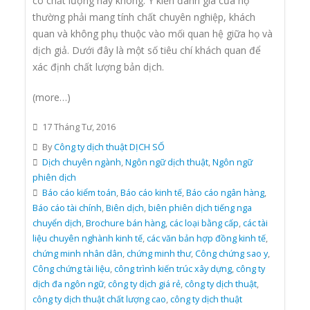
có chất lượng hay không. Ý kiến đánh giá của họ
thường phải mang tính chất chuyên nghiệp, khách
quan và không phụ thuộc vào mối quan hệ giữa họ và
dịch giả. Dưới đây là một số tiêu chí khách quan để
xác định chất lượng bản dịch.
(more…)
17 Tháng Tư, 2016
By
Công ty dịch thuật DỊCH SỐ
Dịch chuyên ngành
,
Ngôn ngữ dịch thuật
,
Ngôn ngữ
phiên dịch
Báo cáo kiểm toán
,
Báo cáo kinh tế
,
Báo cáo ngân hàng
,
Báo cáo tài chính
,
Biên dịch
,
biên phiên dịch tiếng nga
chuyển dịch
,
Brochure bán hàng
,
các loại bằng cấp
,
các tài
liệu chuyên nghành kinh tế
,
các văn bản hợp đồng kinh tế
,
chứng minh nhân dân
,
chứng minh thư
,
Công chứng sao y
,
Công chứng tài liệu
,
công trình kiến trúc xây dựng
,
công ty
dịch đa ngôn ngữ
,
công ty dịch giá rẻ
,
công ty dịch thuật
,
công ty dịch thuật chất lượng cao
,
công ty dịch thuật