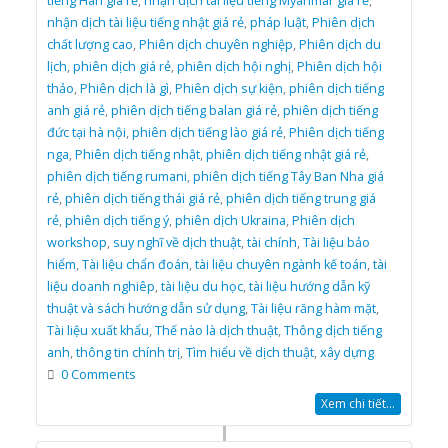
tiếng Hàn giá rẻ
,
nhận dịch tài liệu tiếng Myanmar giá rẻ
,
nhận dịch tài liệu tiếng nhật giá rẻ
,
pháp luật
,
Phiên dịch
chất lượng cao
,
Phiên dịch chuyên nghiệp
,
Phiên dịch du
lịch
,
phiên dịch giá rẻ
,
phiên dịch hội nghị
,
Phiên dịch hội
thảo
,
Phiên dịch là gì
,
Phiên dịch sự kiện
,
phiên dịch tiếng
anh giá rẻ
,
phiên dịch tiếng balan giá rẻ
,
phiên dịch tiếng
đức tại hà nội
,
phiên dịch tiếng lào giá rẻ
,
Phiên dịch tiếng
nga
,
Phiên dịch tiếng nhật
,
phiên dịch tiếng nhật giá rẻ
,
phiên dịch tiếng rumani
,
phiên dịch tiếng Tây Ban Nha giá
rẻ
,
phiên dịch tiếng thái giá rẻ
,
phiên dịch tiếng trung giá
rẻ
,
phiên dịch tiếng ý
,
phiên dịch Ukraina
,
Phiên dịch
workshop
,
suy nghĩ về dịch thuật
,
tài chính
,
Tài liệu bảo
hiểm
,
Tài liệu chẩn đoán
,
tài liệu chuyên ngành kế toán
,
tài
liệu doanh nghiêp
,
tài liệu du học
,
tài liệu hướng dẫn kỹ
thuật và sách hướng dẫn sử dụng
,
Tài liệu răng hàm mặt
,
Tài liệu xuất khẩu
,
Thế nào là dịch thuật
,
Thông dịch tiếng
anh
,
thông tin chính trị
,
Tìm hiểu về dịch thuật
,
xây dựng
0 Comments
Xem chi tiết...