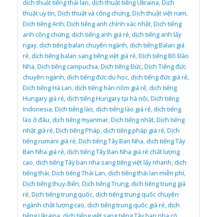
dịch thuật tiếng thái lan
,
dịch thuật tiếng Ukraina
,
Dịch
thuật uy tín
,
Dịch thuật và công chứng
,
Dịch thuật việt nam
,
Dịch tiếng Anh
,
Dịch tiếng anh chính xác nhất
,
Dịch tiếng
anh công chứng
,
dịch tiếng anh giá rẻ
,
dịch tiếng anh lấy
ngay
,
dịch tiếng balan chuyên ngành
,
dịch tiếng Balan giá
rẻ
,
dịch tiếng balan sang tiếng việt giá rẻ
,
Dịch tiếng Bồ Đào
Nha
,
Dịch tiếng campuchia
,
Dịch tiếng Đức
,
Dịch Tiếng đức
chuyên ngành
,
dịch tiếng đức du học
,
dịch tiếng đức giá rẻ
,
Dịch tiếng Hà Lan
,
dịch tiếng hán nôm giá rẻ
,
dịch tiếng
Hungary giá rẻ
,
dịch tiếng Hungary tại hà nội
,
Dịch tiếng
Indonesia
,
Dịch tiếng lào
,
dịch tiếng lào giá rẻ
,
dịch tiếng
lào ở đâu
,
dịch tiếng myanmar
,
Dịch tiếng nhật
,
Dịch tiếng
nhật giá rẻ
,
Dịch tiếng Pháp
,
dịch tiếng pháp giá rẻ
,
Dịch
tiếng rumani giá rẻ
,
Dịch tiếng Tây Ban Nha
,
dịch tiếng Tây
Ban Nha giá rẻ
,
dịch tiếng Tây Ban Nha giá rẻ chất lượng
cao
,
dịch tiếng Tây ban nha sang tiếng việt lấy nhanh
,
dịch
tiếng thái
,
Dịch tiếng Thái Lan
,
dịch tiếng thái lan miễn phí
,
Dịch tiếng thụy điển
,
Dịch tiếng Trung
,
dịch tiếng trung giá
rẻ
,
Dịch tiếng trung quốc
,
dịch tiếng trung quốc chuyên
ngành chất lượng cao
,
dịch tiếng trung quốc giá rẻ
,
dịch
tiếng Ukraina
,
dịch tiếng việt sang tiếng Tây ban nha có