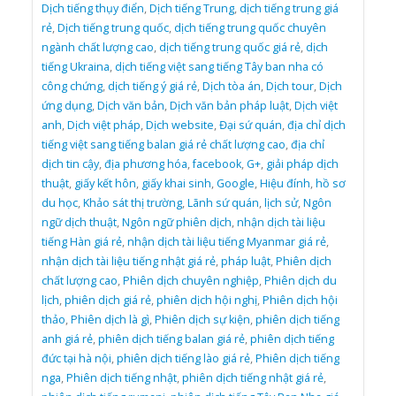
Dịch tiếng thụy điển
,
Dịch tiếng Trung
,
dịch tiếng trung giá
rẻ
,
Dịch tiếng trung quốc
,
dịch tiếng trung quốc chuyên
ngành chất lượng cao
,
dịch tiếng trung quốc giá rẻ
,
dịch
tiếng Ukraina
,
dịch tiếng việt sang tiếng Tây ban nha có
công chứng
,
dịch tiếng ý giá rẻ
,
Dịch tòa án
,
Dịch tour
,
Dịch
ứng dụng
,
Dịch văn bản
,
Dịch văn bản pháp luật
,
Dịch việt
anh
,
Dịch việt pháp
,
Dịch website
,
Đại sứ quán
,
địa chỉ dịch
tiếng việt sang tiếng balan giá rẻ chất lượng cao
,
địa chỉ
dịch tin cậy
,
địa phương hóa
,
facebook
,
G+
,
giải pháp dịch
thuật
,
giấy kết hôn
,
giấy khai sinh
,
Google
,
Hiệu đính
,
hồ sơ
du học
,
Khảo sát thị trường
,
Lãnh sứ quán
,
lịch sử
,
Ngôn
ngữ dịch thuật
,
Ngôn ngữ phiên dịch
,
nhận dịch tài liệu
tiếng Hàn giá rẻ
,
nhận dịch tài liệu tiếng Myanmar giá rẻ
,
nhận dịch tài liệu tiếng nhật giá rẻ
,
pháp luật
,
Phiên dịch
chất lượng cao
,
Phiên dịch chuyên nghiệp
,
Phiên dịch du
lịch
,
phiên dịch giá rẻ
,
phiên dịch hội nghị
,
Phiên dịch hội
thảo
,
Phiên dịch là gì
,
Phiên dịch sự kiện
,
phiên dịch tiếng
anh giá rẻ
,
phiên dịch tiếng balan giá rẻ
,
phiên dịch tiếng
đức tại hà nội
,
phiên dịch tiếng lào giá rẻ
,
Phiên dịch tiếng
nga
,
Phiên dịch tiếng nhật
,
phiên dịch tiếng nhật giá rẻ
,