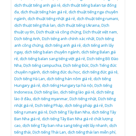
dịch thuật tiếng anh giá rẻ
,
dịch thuật tiếng balan tại đống
đa
,
dịch thuật tiếng hàn giá rẻ
,
dịch thuật tiếng nga chuyên
ngành
,
dịch thuật tiếng nhật giá rẻ
,
dịch thuật tiếng rumani
,
dịch thuật tiếng thái lan
,
dịch thuật tiếng Ukraina
,
Dịch
thuật uy tín
,
Dịch thuật và công chứng
,
Dịch thuật việt nam
,
Dịch tiếng Anh
,
Dịch tiếng anh chính xác nhất
,
Dịch tiếng
anh công chứng
,
dịch tiếng anh giá rẻ
,
dịch tiếng anh lấy
ngay
,
dịch tiếng balan chuyên ngành
,
dịch tiếng Balan giá
rẻ
,
dịch tiếng balan sang tiếng việt giá rẻ
,
Dịch tiếng Bồ Đào
Nha
,
Dịch tiếng campuchia
,
Dịch tiếng Đức
,
Dịch Tiếng đức
chuyên ngành
,
dịch tiếng đức du học
,
dịch tiếng đức giá rẻ
,
Dịch tiếng Hà Lan
,
dịch tiếng hán nôm giá rẻ
,
dịch tiếng
Hungary giá rẻ
,
dịch tiếng Hungary tại hà nội
,
Dịch tiếng
Indonesia
,
Dịch tiếng lào
,
dịch tiếng lào giá rẻ
,
dịch tiếng
lào ở đâu
,
dịch tiếng myanmar
,
Dịch tiếng nhật
,
Dịch tiếng
nhật giá rẻ
,
Dịch tiếng Pháp
,
dịch tiếng pháp giá rẻ
,
Dịch
tiếng rumani giá rẻ
,
Dịch tiếng Tây Ban Nha
,
dịch tiếng Tây
Ban Nha giá rẻ
,
dịch tiếng Tây Ban Nha giá rẻ chất lượng
cao
,
dịch tiếng Tây ban nha sang tiếng việt lấy nhanh
,
dịch
tiếng thái
,
Dịch tiếng Thái Lan
,
dịch tiếng thái lan miễn phí
,