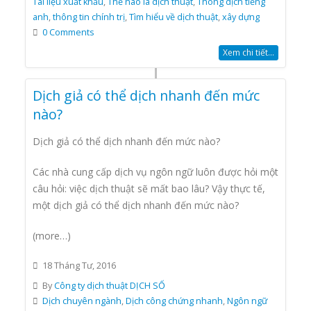
Tài liệu xuất khẩu
,
Thế nào là dịch thuật
,
Thông dịch tiếng
anh
,
thông tin chính trị
,
Tìm hiểu về dịch thuật
,
xây dựng
0 Comments
Xem chi tiết...
Dịch giả có thể dịch nhanh đến mức
nào?
Dịch giả có thể dịch nhanh đến mức nào?
Các nhà cung cấp dịch vụ ngôn ngữ luôn được hỏi một
câu hỏi: việc dịch thuật sẽ mất bao lâu? Vậy thực tế,
một dịch giả có thể dịch nhanh đến mức nào?
(more…)
18 Tháng Tư, 2016
By
Công ty dịch thuật DỊCH SỐ
Dịch chuyên ngành
,
Dịch công chứng nhanh
,
Ngôn ngữ