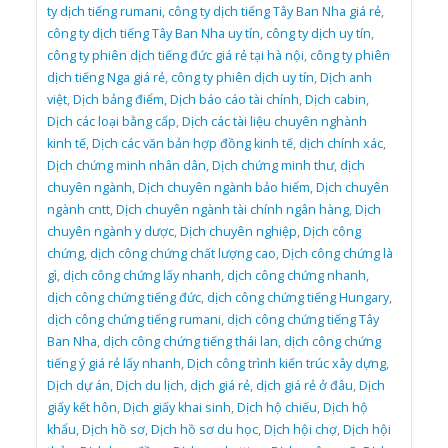
ty dịch tiếng rumani
,
công ty dịch tiếng Tây Ban Nha giá rẻ
,
công ty dịch tiếng Tây Ban Nha uy tín
,
công ty dịch uy tín
,
công ty phiên dịch tiếng đức giá rẻ tại hà nội
,
công ty phiên
dịch tiếng Nga giá rẻ
,
công ty phiên dịch uy tín
,
Dịch anh
việt
,
Dịch bảng điểm
,
Dịch báo cáo tài chính
,
Dịch cabin
,
Dịch các loại bằng cấp
,
Dịch các tài liệu chuyên nghành
kinh tế
,
Dịch các văn bản hợp đồng kinh tế
,
dịch chính xác
,
Dịch chứng minh nhân dân
,
Dịch chứng minh thư
,
dịch
chuyên ngành
,
Dịch chuyên ngành bảo hiểm
,
Dịch chuyên
ngành cntt
,
Dịch chuyên ngành tài chính ngân hàng
,
Dịch
chuyên ngành y dược
,
Dịch chuyên nghiệp
,
Dịch công
chứng
,
dịch công chứng chất lượng cao
,
Dịch công chứng là
gì
,
dịch công chứng lấy nhanh
,
dịch công chứng nhanh
,
dịch công chứng tiếng đức
,
dịch công chứng tiếng Hungary
,
dịch công chứng tiếng rumani
,
dịch công chứng tiếng Tây
Ban Nha
,
dịch công chứng tiếng thái lan
,
dịch công chứng
tiếng ý giá rẻ lấy nhanh
,
Dịch công trình kiến trúc xây dựng
,
Dịch dự án
,
Dịch du lịch
,
dịch giá rẻ
,
dịch giá rẻ ở đâu
,
Dịch
giấy kết hôn
,
Dịch giấy khai sinh
,
Dịch hộ chiếu
,
Dịch hộ
khẩu
,
Dịch hồ sơ
,
Dịch hồ sơ du học
,
Dịch hội chợ
,
Dịch hội