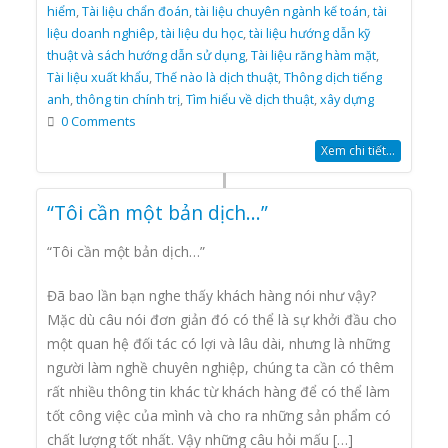
hiểm
,
Tài liệu chẩn đoán
,
tài liệu chuyên ngành kế toán
,
tài
liệu doanh nghiêp
,
tài liệu du học
,
tài liệu hướng dẫn kỹ
thuật và sách hướng dẫn sử dụng
,
Tài liệu răng hàm mặt
,
Tài liệu xuất khẩu
,
Thế nào là dịch thuật
,
Thông dịch tiếng
anh
,
thông tin chính trị
,
Tìm hiểu về dịch thuật
,
xây dựng
0 Comments
Xem chi tiết...
“Tôi cần một bản dịch…”
“Tôi cần một bản dịch…”
Đã bao lần bạn nghe thấy khách hàng nói như vậy?
Mặc dù câu nói đơn giản đó có thể là sự khởi đầu cho
một quan hệ đối tác có lợi và lâu dài, nhưng là những
người làm nghề chuyên nghiệp, chúng ta cần có thêm
rất nhiều thông tin khác từ khách hàng để có thể làm
tốt công việc của mình và cho ra những sản phẩm có
chất lượng tốt nhất. Vậy những câu hỏi mấu […]