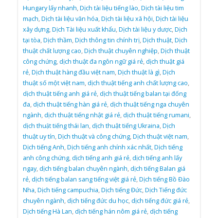
Hungary lấy nhanh
,
Dịch tài liệu tiếng lào
,
Dịch tài liệu tim
mạch
,
Dịch tài liệu văn hóa
,
Dịch tài liệu xã hội
,
Dịch tài liệu
xây dựng
,
Dịch Tài liệu xuất khẩu
,
Dịch tài liệu y dược
,
Dịch
tại tòa
,
Dịch thầm
,
Dịch thông tin chính trị
,
Dịch thuật
,
Dịch
thuật chất lượng cao
,
Dịch thuật chuyên nghiệp
,
Dịch thuật
công chứng
,
dịch thuật đa ngôn ngữ giá rẻ
,
dịch thuật giá
rẻ
,
Dịch thuật hàng đầu việt nam
,
Dịch thuật là gì
,
Dịch
thuật số một việt nam
,
dịch thuật tiếng anh chất lượng cao
,
dịch thuật tiếng anh giá rẻ
,
dịch thuật tiếng balan tại đống
đa
,
dịch thuật tiếng hàn giá rẻ
,
dịch thuật tiếng nga chuyên
ngành
,
dịch thuật tiếng nhật giá rẻ
,
dịch thuật tiếng rumani
,
dịch thuật tiếng thái lan
,
dịch thuật tiếng Ukraina
,
Dịch
thuật uy tín
,
Dịch thuật và công chứng
,
Dịch thuật việt nam
,
Dịch tiếng Anh
,
Dịch tiếng anh chính xác nhất
,
Dịch tiếng
anh công chứng
,
dịch tiếng anh giá rẻ
,
dịch tiếng anh lấy
ngay
,
dịch tiếng balan chuyên ngành
,
dịch tiếng Balan giá
rẻ
,
dịch tiếng balan sang tiếng việt giá rẻ
,
Dịch tiếng Bồ Đào
Nha
,
Dịch tiếng campuchia
,
Dịch tiếng Đức
,
Dịch Tiếng đức
chuyên ngành
,
dịch tiếng đức du học
,
dịch tiếng đức giá rẻ
,
Dịch tiếng Hà Lan
,
dịch tiếng hán nôm giá rẻ
,
dịch tiếng