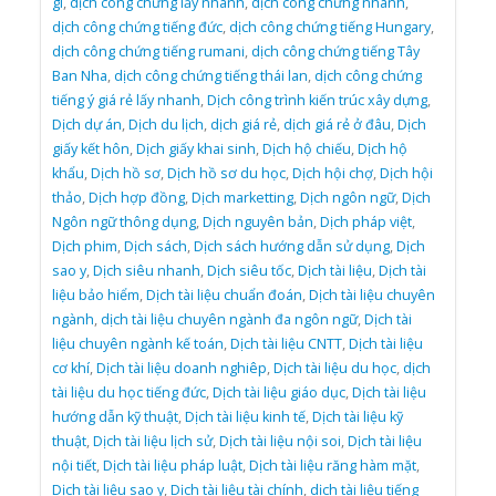
gì
,
dịch công chứng lấy nhanh
,
dịch công chứng nhanh
,
dịch công chứng tiếng đức
,
dịch công chứng tiếng Hungary
,
dịch công chứng tiếng rumani
,
dịch công chứng tiếng Tây
Ban Nha
,
dịch công chứng tiếng thái lan
,
dịch công chứng
tiếng ý giá rẻ lấy nhanh
,
Dịch công trình kiến trúc xây dựng
,
Dịch dự án
,
Dịch du lịch
,
dịch giá rẻ
,
dịch giá rẻ ở đâu
,
Dịch
giấy kết hôn
,
Dịch giấy khai sinh
,
Dịch hộ chiếu
,
Dịch hộ
khẩu
,
Dịch hồ sơ
,
Dịch hồ sơ du học
,
Dịch hội chợ
,
Dịch hội
thảo
,
Dịch hợp đồng
,
Dịch marketting
,
Dịch ngôn ngữ
,
Dịch
Ngôn ngữ thông dụng
,
Dịch nguyên bản
,
Dịch pháp việt
,
Dịch phim
,
Dịch sách
,
Dịch sách hướng dẫn sử dụng
,
Dịch
sao y
,
Dịch siêu nhanh
,
Dịch siêu tốc
,
Dịch tài liệu
,
Dịch tài
liệu bảo hiểm
,
Dịch tài liệu chuẩn đoán
,
Dịch tài liệu chuyên
ngành
,
dịch tài liệu chuyên ngành đa ngôn ngữ
,
Dịch tài
liệu chuyên ngành kế toán
,
Dịch tài liệu CNTT
,
Dịch tài liệu
cơ khí
,
Dịch tài liệu doanh nghiêp
,
Dịch tài liệu du học
,
dịch
tài liệu du học tiếng đức
,
Dịch tài liệu giáo dục
,
Dịch tài liệu
hướng dẫn kỹ thuật
,
Dịch tài liệu kinh tế
,
Dịch tài liệu kỹ
thuật
,
Dịch tài liệu lịch sử
,
Dịch tài liệu nội soi
,
Dịch tài liệu
nội tiết
,
Dịch tài liệu pháp luật
,
Dịch tài liệu răng hàm mặt
,
Dịch tài liệu sao y
,
Dịch tài liệu tài chính
,
dịch tài liệu tiếng