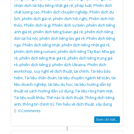
nhận dịch tài liệu tiếng nhật giá rẻ
,
pháp luật
,
Phiên dịch
chất lượng cao
,
Phiên dịch chuyên nghiệp
,
Phiên dịch du
lịch
,
phiên dịch giá rẻ
,
phiên dịch hội nghị
,
Phiên dịch hội
thảo
,
Phiên dịch là gì
,
Phiên dịch sự kiện
,
phiên dịch tiếng
anh giá rẻ
,
phiên dịch tiếng balan giá rẻ
,
phiên dịch tiếng
đức tại hà nội
,
phiên dịch tiếng lào giá rẻ
,
Phiên dịch tiếng
nga
,
Phiên dịch tiếng nhật
,
phiên dịch tiếng nhật giá rẻ
,
phiên dịch tiếng rumani
,
phiên dịch tiếng Tây Ban Nha giá
rẻ
,
phiên dịch tiếng thái giá rẻ
,
phiên dịch tiếng trung giá
rẻ
,
phiên dịch tiếng ý
,
phiên dịch Ukraina
,
Phiên dịch
workshop
,
suy nghĩ về dịch thuật
,
tài chính
,
Tài liệu bảo
hiểm
,
Tài liệu chẩn đoán
,
tài liệu chuyên ngành kế toán
,
tài
liệu doanh nghiêp
,
tài liệu du học
,
tài liệu hướng dẫn kỹ
thuật và sách hướng dẫn sử dụng
,
Tài liệu răng hàm mặt
,
Tài liệu xuất khẩu
,
Thế nào là dịch thuật
,
Thông dịch tiếng
anh
,
thông tin chính trị
,
Tìm hiểu về dịch thuật
,
xây dựng
0 Comments
Xem chi tiết...