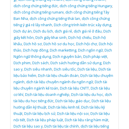
dịch công chứng tiếng đức
,
dịch công chứng tiếng Hungary
,
dịch công chứng tiếng rumani
,
dịch công chứng tiếng Tây
Ban Nha
,
dịch công chứng tiếng thái lan
,
dịch công chứng
tiếng ý giá rẻ lấy nhanh
,
Dịch công trình kiến trúc xây dựng
,
Dịch dự án
,
Dịch du lịch
,
dịch giá rẻ
,
dịch giá rẻ ở đâu
,
Dịch
giấy kết hôn
,
Dịch giấy khai sinh
,
Dịch hộ chiếu
,
Dịch hộ
khẩu
,
Dịch hồ sơ
,
Dịch hồ sơ du học
,
Dịch hội chợ
,
Dịch hội
thảo
,
Dịch hợp đồng
,
Dịch marketting
,
Dịch ngôn ngữ
,
Dịch
Ngôn ngữ thông dụng
,
Dịch nguyên bản
,
Dịch pháp việt
,
Dịch phim
,
Dịch sách
,
Dịch sách hướng dẫn sử dụng
,
Dịch
sao y
,
Dịch siêu nhanh
,
Dịch siêu tốc
,
Dịch tài liệu
,
Dịch tài
liệu bảo hiểm
,
Dịch tài liệu chuẩn đoán
,
Dịch tài liệu chuyên
ngành
,
dịch tài liệu chuyên ngành đa ngôn ngữ
,
Dịch tài
liệu chuyên ngành kế toán
,
Dịch tài liệu CNTT
,
Dịch tài liệu
cơ khí
,
Dịch tài liệu doanh nghiêp
,
Dịch tài liệu du học
,
dịch
tài liệu du học tiếng đức
,
Dịch tài liệu giáo dục
,
Dịch tài liệu
hướng dẫn kỹ thuật
,
Dịch tài liệu kinh tế
,
Dịch tài liệu kỹ
thuật
,
Dịch tài liệu lịch sử
,
Dịch tài liệu nội soi
,
Dịch tài liệu
nội tiết
,
Dịch tài liệu pháp luật
,
Dịch tài liệu răng hàm mặt
,
Dịch tài liệu sao y
,
Dịch tài liệu tài chính
,
dịch tài liệu tiếng