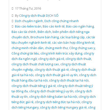
17 Tháng Tư, 2016
By
Công ty dịch thuật DỊCH SỐ
Dịch chuyên ngành
,
Dịch công chứng nhanh
Báo cáo kiểm toán
,
Báo cáo kinh tế
,
Báo cáo ngân hàng
,
Báo cáo tài chính
,
Biên dịch
,
biên phiên dịch tiếng nga
chuyển dịch
,
Brochure bán hàng
,
các loại bằng cấp
,
các tài
liệu chuyên nghành kinh tế
,
các văn bản hợp đồng kinh tế
,
chứng minh nhân dân
,
chứng minh thư
,
Công chứng sao y
,
Công chứng tài liệu
,
công trình kiến trúc xây dựng
,
công ty
dịch đa ngôn ngữ
,
công ty dịch giá rẻ
,
công ty dịch thuật
,
công ty dịch thuật chất lượng cao
,
công ty dịch thuật
chuyên nghiệp
,
công ty dịch thuật giá rẻ
,
công ty dịch thuật
giá rẻ tại hà nội
,
công ty dịch thuật giá rẻ uy tín
,
công ty dịch
thuật hàng đầu tại hà nội
,
công ty dịch thuật tại hà nội
,
công ty dịch thuật tiếng ý giá rẻ
,
công ty dịch thuật tiếng ý
tại đống đa
,
công ty dịch thuật tiếng ý uy tín
,
công ty dịch
thuật uy tín
,
công ty dịch tiếng balan tại hà nội
,
công ty dịch
tiếng đức giá rẻ
,
công ty dịch tiếng đức tại hà nội
,
công ty
dịch tiếng Hungary
,
công ty dịch tiếng Hungary giá rẻ
,
công