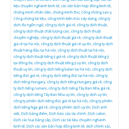
liệu chuyên nghành kinh tế
,
các văn bản hợp đồng kinh tế
,
chứng minh nhân dân
,
chứng minh thư
,
Công chứng sao y
,
Công chứng tài liệu
,
công trình kiến trúc xây dựng
,
công ty
dịch đa ngôn ngữ
,
công ty dịch giá rẻ
,
công ty dịch thuật
,
công ty dịch thuật chất lượng cao
,
công ty dịch thuật
chuyên nghiệp
,
công ty dịch thuật giá rẻ
,
công ty dịch thuật
giá rẻ tại hà nội
,
công ty dịch thuật giá rẻ uy tín
,
công ty dịch
thuật hàng đầu tại hà nội
,
công ty dịch thuật tại hà nội
,
công ty dịch thuật tiếng ý giá rẻ
,
công ty dịch thuật tiếng ý
tại đống đa
,
công ty dịch thuật tiếng ý uy tín
,
công ty dịch
thuật uy tín
,
công ty dịch tiếng balan tại hà nội
,
công ty dịch
tiếng đức giá rẻ
,
công ty dịch tiếng đức tại hà nội
,
công ty
dịch tiếng Hungary
,
công ty dịch tiếng Hungary giá rẻ
,
công
ty dịch tiếng rumani
,
công ty dịch tiếng Tây Ban Nha giá rẻ
,
công ty dịch tiếng Tây Ban Nha uy tín
,
công ty dịch uy tín
,
công ty phiên dịch tiếng đức giá rẻ tại hà nội
,
công ty phiên
dịch tiếng Nga giá rẻ
,
công ty phiên dịch uy tín
,
Dịch anh
việt
,
Dịch bảng điểm
,
Dịch báo cáo tài chính
,
Dịch cabin
,
Dịch các loại bằng cấp
,
Dịch các tài liệu chuyên nghành
kinh tế
,
Dịch các văn bản hợp đồng kinh tế
,
dịch chính xác
,