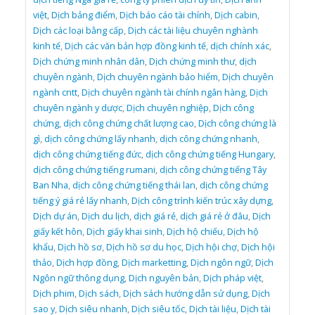
việt
,
Dịch bảng điểm
,
Dịch báo cáo tài chính
,
Dịch cabin
,
Dịch các loại bằng cấp
,
Dịch các tài liệu chuyên nghành
kinh tế
,
Dịch các văn bản hợp đồng kinh tế
,
dịch chính xác
,
Dịch chứng minh nhân dân
,
Dịch chứng minh thư
,
dịch
chuyên ngành
,
Dịch chuyên ngành bảo hiểm
,
Dịch chuyên
ngành cntt
,
Dịch chuyên ngành tài chính ngân hàng
,
Dịch
chuyên ngành y dược
,
Dịch chuyên nghiệp
,
Dịch công
chứng
,
dịch công chứng chất lượng cao
,
Dịch công chứng là
gì
,
dịch công chứng lấy nhanh
,
dịch công chứng nhanh
,
dịch công chứng tiếng đức
,
dịch công chứng tiếng Hungary
,
dịch công chứng tiếng rumani
,
dịch công chứng tiếng Tây
Ban Nha
,
dịch công chứng tiếng thái lan
,
dịch công chứng
tiếng ý giá rẻ lấy nhanh
,
Dịch công trình kiến trúc xây dựng
,
Dịch dự án
,
Dịch du lịch
,
dịch giá rẻ
,
dịch giá rẻ ở đâu
,
Dịch
giấy kết hôn
,
Dịch giấy khai sinh
,
Dịch hộ chiếu
,
Dịch hộ
khẩu
,
Dịch hồ sơ
,
Dịch hồ sơ du học
,
Dịch hội chợ
,
Dịch hội
thảo
,
Dịch hợp đồng
,
Dịch marketting
,
Dịch ngôn ngữ
,
Dịch
Ngôn ngữ thông dụng
,
Dịch nguyên bản
,
Dịch pháp việt
,
Dịch phim
,
Dịch sách
,
Dịch sách hướng dẫn sử dụng
,
Dịch
sao y
,
Dịch siêu nhanh
,
Dịch siêu tốc
,
Dịch tài liệu
,
Dịch tài