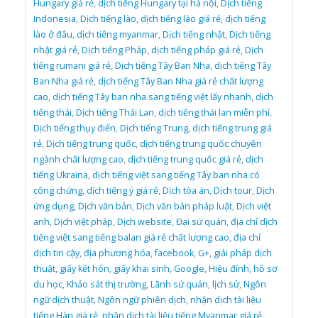
Hungary giá rẻ
,
dịch tiếng Hungary tại hà nội
,
Dịch tiếng
Indonesia
,
Dịch tiếng lào
,
dịch tiếng lào giá rẻ
,
dịch tiếng
lào ở đâu
,
dịch tiếng myanmar
,
Dịch tiếng nhật
,
Dịch tiếng
nhật giá rẻ
,
Dịch tiếng Pháp
,
dịch tiếng pháp giá rẻ
,
Dịch
tiếng rumani giá rẻ
,
Dịch tiếng Tây Ban Nha
,
dịch tiếng Tây
Ban Nha giá rẻ
,
dịch tiếng Tây Ban Nha giá rẻ chất lượng
cao
,
dịch tiếng Tây ban nha sang tiếng việt lấy nhanh
,
dịch
tiếng thái
,
Dịch tiếng Thái Lan
,
dịch tiếng thái lan miễn phí
,
Dịch tiếng thụy điển
,
Dịch tiếng Trung
,
dịch tiếng trung giá
rẻ
,
Dịch tiếng trung quốc
,
dịch tiếng trung quốc chuyên
ngành chất lượng cao
,
dịch tiếng trung quốc giá rẻ
,
dịch
tiếng Ukraina
,
dịch tiếng việt sang tiếng Tây ban nha có
công chứng
,
dịch tiếng ý giá rẻ
,
Dịch tòa án
,
Dịch tour
,
Dịch
ứng dụng
,
Dịch văn bản
,
Dịch văn bản pháp luật
,
Dịch việt
anh
,
Dịch việt pháp
,
Dịch website
,
Đại sứ quán
,
địa chỉ dịch
tiếng việt sang tiếng balan giá rẻ chất lượng cao
,
địa chỉ
dịch tin cậy
,
địa phương hóa
,
facebook
,
G+
,
giải pháp dịch
thuật
,
giấy kết hôn
,
giấy khai sinh
,
Google
,
Hiệu đính
,
hồ sơ
du học
,
Khảo sát thị trường
,
Lãnh sứ quán
,
lịch sử
,
Ngôn
ngữ dịch thuật
,
Ngôn ngữ phiên dịch
,
nhận dịch tài liệu
tiếng Hàn giá rẻ
,
nhận dịch tài liệu tiếng Myanmar giá rẻ
,