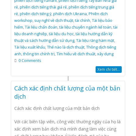
phiên dịch tiếng rumani
,
phiên dịch tiếng Tây Ban Nha giá
rẻ
,
phiên dịch tiếng thái giá rẻ
,
phiên dịch tiếng trung giá
rẻ
,
phiên dịch tiếng ý
,
phiên dịch Ukraina
,
Phiên dịch
workshop
,
suy nghĩ về dịch thuật
,
tài chính
,
Tài liệu bảo
hiểm
,
Tài liệu chẩn đoán
,
tài liệu chuyên ngành kế toán
,
tài
liệu doanh nghiêp
,
tài liệu du học
,
tài liệu hướng dẫn kỹ
thuật và sách hướng dẫn sử dụng
,
Tài liệu răng hàm mặt
,
Tài liệu xuất khẩu
,
Thế nào là dịch thuật
,
Thông dịch tiếng
anh
,
thông tin chính trị
,
Tìm hiểu về dịch thuật
,
xây dựng
0 Comments
Xem chi tiết...
Cách xác định chất lượng của một bản
dịch
Cách xác định chất lượng của một bản dịch
Với các biên tập viên, công việc thường ngày của họ là
xác định xem bản dịch mà mình đang làm việc cùng