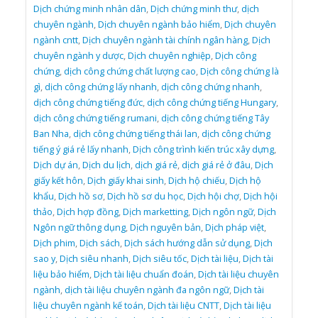
Dịch chứng minh nhân dân
,
Dịch chứng minh thư
,
dịch
chuyên ngành
,
Dịch chuyên ngành bảo hiểm
,
Dịch chuyên
ngành cntt
,
Dịch chuyên ngành tài chính ngân hàng
,
Dịch
chuyên ngành y dược
,
Dịch chuyên nghiệp
,
Dịch công
chứng
,
dịch công chứng chất lượng cao
,
Dịch công chứng là
gì
,
dịch công chứng lấy nhanh
,
dịch công chứng nhanh
,
dịch công chứng tiếng đức
,
dịch công chứng tiếng Hungary
,
dịch công chứng tiếng rumani
,
dịch công chứng tiếng Tây
Ban Nha
,
dịch công chứng tiếng thái lan
,
dịch công chứng
tiếng ý giá rẻ lấy nhanh
,
Dịch công trình kiến trúc xây dựng
,
Dịch dự án
,
Dịch du lịch
,
dịch giá rẻ
,
dịch giá rẻ ở đâu
,
Dịch
giấy kết hôn
,
Dịch giấy khai sinh
,
Dịch hộ chiếu
,
Dịch hộ
khẩu
,
Dịch hồ sơ
,
Dịch hồ sơ du học
,
Dịch hội chợ
,
Dịch hội
thảo
,
Dịch hợp đồng
,
Dịch marketting
,
Dịch ngôn ngữ
,
Dịch
Ngôn ngữ thông dụng
,
Dịch nguyên bản
,
Dịch pháp việt
,
Dịch phim
,
Dịch sách
,
Dịch sách hướng dẫn sử dụng
,
Dịch
sao y
,
Dịch siêu nhanh
,
Dịch siêu tốc
,
Dịch tài liệu
,
Dịch tài
liệu bảo hiểm
,
Dịch tài liệu chuẩn đoán
,
Dịch tài liệu chuyên
ngành
,
dịch tài liệu chuyên ngành đa ngôn ngữ
,
Dịch tài
liệu chuyên ngành kế toán
,
Dịch tài liệu CNTT
,
Dịch tài liệu