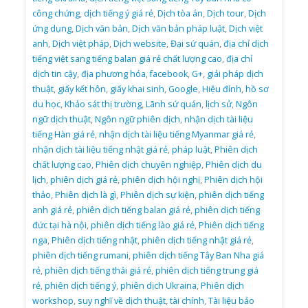
công chứng
,
dịch tiếng ý giá rẻ
,
Dịch tòa án
,
Dịch tour
,
Dịch
ứng dụng
,
Dịch văn bản
,
Dịch văn bản pháp luật
,
Dịch việt
anh
,
Dịch việt pháp
,
Dịch website
,
Đại sứ quán
,
địa chỉ dịch
tiếng việt sang tiếng balan giá rẻ chất lượng cao
,
địa chỉ
dịch tin cậy
,
địa phương hóa
,
facebook
,
G+
,
giải pháp dịch
thuật
,
giấy kết hôn
,
giấy khai sinh
,
Google
,
Hiệu đính
,
hồ sơ
du học
,
Khảo sát thị trường
,
Lãnh sứ quán
,
lịch sử
,
Ngôn
ngữ dịch thuật
,
Ngôn ngữ phiên dịch
,
nhận dịch tài liệu
tiếng Hàn giá rẻ
,
nhận dịch tài liệu tiếng Myanmar giá rẻ
,
nhận dịch tài liệu tiếng nhật giá rẻ
,
pháp luật
,
Phiên dịch
chất lượng cao
,
Phiên dịch chuyên nghiệp
,
Phiên dịch du
lịch
,
phiên dịch giá rẻ
,
phiên dịch hội nghị
,
Phiên dịch hội
thảo
,
Phiên dịch là gì
,
Phiên dịch sự kiện
,
phiên dịch tiếng
anh giá rẻ
,
phiên dịch tiếng balan giá rẻ
,
phiên dịch tiếng
đức tại hà nội
,
phiên dịch tiếng lào giá rẻ
,
Phiên dịch tiếng
nga
,
Phiên dịch tiếng nhật
,
phiên dịch tiếng nhật giá rẻ
,
phiên dịch tiếng rumani
,
phiên dịch tiếng Tây Ban Nha giá
rẻ
,
phiên dịch tiếng thái giá rẻ
,
phiên dịch tiếng trung giá
rẻ
,
phiên dịch tiếng ý
,
phiên dịch Ukraina
,
Phiên dịch
workshop
,
suy nghĩ về dịch thuật
,
tài chính
,
Tài liệu bảo