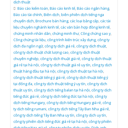
dịch thuật
Báo cáo kiểm toán
,
Báo cáo kinh tế
,
Báo cáo ngân hàng
,
Báo cáo tài chính
,
Biên dịch
,
biên phiên dịch tiếng nga
chuyển dịch
,
Brochure bán hàng
,
các loại bằng cấp
,
các tài
liệu chuyên nghành kinh tế
,
các văn bản hợp đồng kinh tế
,
chứng minh nhân dân
,
chứng minh thư
,
Công chứng sao y
,
Công chứng tài liệu
,
công trình kiến trúc xây dựng
,
công ty
dịch đa ngôn ngữ
,
công ty dịch giá rẻ
,
công ty dịch thuật
,
công ty dịch thuật chất lượng cao
,
công ty dịch thuật
chuyên nghiệp
,
công ty dịch thuật giá rẻ
,
công ty dịch thuật
giá rẻ tại hà nội
,
công ty dịch thuật giá rẻ uy tín
,
công ty dịch
thuật hàng đầu tại hà nội
,
công ty dịch thuật tại hà nội
,
công ty dịch thuật tiếng ý giá rẻ
,
công ty dịch thuật tiếng ý
tại đống đa
,
công ty dịch thuật tiếng ý uy tín
,
công ty dịch
thuật uy tín
,
công ty dịch tiếng balan tại hà nội
,
công ty dịch
tiếng đức giá rẻ
,
công ty dịch tiếng đức tại hà nội
,
công ty
dịch tiếng Hungary
,
công ty dịch tiếng Hungary giá rẻ
,
công
ty dịch tiếng rumani
,
công ty dịch tiếng Tây Ban Nha giá rẻ
,
công ty dịch tiếng Tây Ban Nha uy tín
,
công ty dịch uy tín
,
công ty phiên dịch tiếng đức giá rẻ tại hà nội
,
công ty phiên
dịch tiếng Nga giá rẻ
,
công ty phiên dịch uy tín
,
Dịch anh