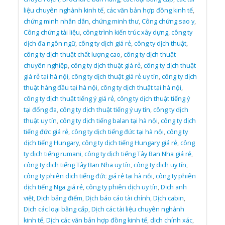
liệu chuyên nghành kinh tế
,
các văn bản hợp đồng kinh tế
,
chứng minh nhân dân
,
chứng minh thư
,
Công chứng sao y
,
Công chứng tài liệu
,
công trình kiến trúc xây dựng
,
công ty
dịch đa ngôn ngữ
,
công ty dịch giá rẻ
,
công ty dịch thuật
,
công ty dịch thuật chất lượng cao
,
công ty dịch thuật
chuyên nghiệp
,
công ty dịch thuật giá rẻ
,
công ty dịch thuật
giá rẻ tại hà nội
,
công ty dịch thuật giá rẻ uy tín
,
công ty dịch
thuật hàng đầu tại hà nội
,
công ty dịch thuật tại hà nội
,
công ty dịch thuật tiếng ý giá rẻ
,
công ty dịch thuật tiếng ý
tại đống đa
,
công ty dịch thuật tiếng ý uy tín
,
công ty dịch
thuật uy tín
,
công ty dịch tiếng balan tại hà nội
,
công ty dịch
tiếng đức giá rẻ
,
công ty dịch tiếng đức tại hà nội
,
công ty
dịch tiếng Hungary
,
công ty dịch tiếng Hungary giá rẻ
,
công
ty dịch tiếng rumani
,
công ty dịch tiếng Tây Ban Nha giá rẻ
,
công ty dịch tiếng Tây Ban Nha uy tín
,
công ty dịch uy tín
,
công ty phiên dịch tiếng đức giá rẻ tại hà nội
,
công ty phiên
dịch tiếng Nga giá rẻ
,
công ty phiên dịch uy tín
,
Dịch anh
việt
,
Dịch bảng điểm
,
Dịch báo cáo tài chính
,
Dịch cabin
,
Dịch các loại bằng cấp
,
Dịch các tài liệu chuyên nghành
kinh tế
,
Dịch các văn bản hợp đồng kinh tế
,
dịch chính xác
,