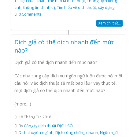
Tài liệu xuất khẩu
,
Thế nào là dịch thuật
,
Thông dịch tiếng
anh
,
thông tin chính trị
,
Tìm hiểu về dịch thuật
,
xây dựng
0 Comments
Xem chi tiết...
Dịch giả có thể dịch nhanh đến mức
nào?
Dịch giả có thể dịch nhanh đến mức nào?
Các nhà cung cấp dịch vụ ngôn ngữ luôn được hỏi một
câu hỏi: việc dịch thuật sẽ mất bao lâu? Vậy thực tế,
một dịch giả có thể dịch nhanh đến mức nào?
(more…)
18 Tháng Tư, 2016
By
Công ty dịch thuật DỊCH SỐ
Dịch chuyên ngành
,
Dịch công chứng nhanh
,
Ngôn ngữ