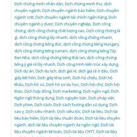
Dịch chứng minh nhân dân
,
Dịch chứng minh thư
,
dịch
chuyên ngành
,
Dịch chuyên ngành bảo hiểm
,
Dịch chuyên
ngành cntt
,
Dịch chuyên ngành tài chính ngân hàng
,
Dịch
chuyên ngành y dược
,
Dịch chuyên nghiệp
,
Dịch công
chứng
,
dịch công chứng chất lượng cao
,
Dịch công chứng là
gì
,
dịch công chứng lấy nhanh
,
dịch công chứng nhanh
,
dịch công chứng tiếng đức
,
dịch công chứng tiếng Hungary
,
dịch công chứng tiếng rumani
,
dịch công chứng tiếng Tây
Ban Nha
,
dịch công chứng tiếng thái lan
,
dịch công chứng
tiếng ý giá rẻ lấy nhanh
,
Dịch công trình kiến trúc xây dựng
,
Dịch dự án
,
Dịch du lịch
,
dịch giá rẻ
,
dịch giá rẻ ở đâu
,
Dịch
giấy kết hôn
,
Dịch giấy khai sinh
,
Dịch hộ chiếu
,
Dịch hộ
khẩu
,
Dịch hồ sơ
,
Dịch hồ sơ du học
,
Dịch hội chợ
,
Dịch hội
thảo
,
Dịch hợp đồng
,
Dịch marketting
,
Dịch ngôn ngữ
,
Dịch
Ngôn ngữ thông dụng
,
Dịch nguyên bản
,
Dịch pháp việt
,
Dịch phim
,
Dịch sách
,
Dịch sách hướng dẫn sử dụng
,
Dịch
sao y
,
Dịch siêu nhanh
,
Dịch siêu tốc
,
Dịch tài liệu
,
Dịch tài
liệu bảo hiểm
,
Dịch tài liệu chuẩn đoán
,
Dịch tài liệu chuyên
ngành
,
dịch tài liệu chuyên ngành đa ngôn ngữ
,
Dịch tài
liệu chuyên ngành kế toán
,
Dịch tài liệu CNTT
,
Dịch tài liệu