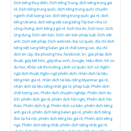
Dịch tiếng thụy điển
,
Dịch tiếng Trung
,
dịch tiếng trung giá
rẻ
,
Dịch tiếng trung quốc
,
dịch tiếng trung quốc chuyên
ngành chất lượng cao
,
dịch tiếng trung quốc giá rẻ
,
dịch
tiếng Ukraina
,
dịch tiếng việt sang tiếng Tây ban nha có
công chứng
,
dịch tiếng ý giá rẻ
,
Dịch tòa án
,
Dịch tour
,
Dịch
ứng dụng
,
Dịch văn bản
,
Dịch văn bản pháp luật
,
Dịch việt
anh
,
Dịch việt pháp
,
Dịch website
,
Đại sứ quán
,
địa chỉ dịch
tiếng việt sang tiếng balan giá rẻ chất lượng cao
,
địa chỉ
dịch tin cậy
,
địa phương hóa
,
facebook
,
G+
,
giải pháp dịch
thuật
,
giấy kết hôn
,
giấy khai sinh
,
Google
,
Hiệu đính
,
hồ sơ
du học
,
Khảo sát thị trường
,
Lãnh sứ quán
,
lịch sử
,
Ngôn
ngữ dịch thuật
,
Ngôn ngữ phiên dịch
,
nhận dịch tài liệu
tiếng Hàn giá rẻ
,
nhận dịch tài liệu tiếng Myanmar giá rẻ
,
nhận dịch tài liệu tiếng nhật giá rẻ
,
pháp luật
,
Phiên dịch
chất lượng cao
,
Phiên dịch chuyên nghiệp
,
Phiên dịch du
lịch
,
phiên dịch giá rẻ
,
phiên dịch hội nghị
,
Phiên dịch hội
thảo
,
Phiên dịch là gì
,
Phiên dịch sự kiện
,
phiên dịch tiếng
anh giá rẻ
,
phiên dịch tiếng balan giá rẻ
,
phiên dịch tiếng
đức tại hà nội
,
phiên dịch tiếng lào giá rẻ
,
Phiên dịch tiếng
nga
,
Phiên dịch tiếng nhật
,
phiên dịch tiếng nhật giá rẻ
,