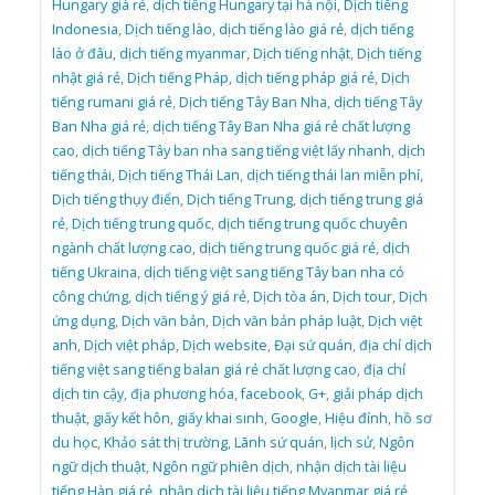
Hungary giá rẻ
,
dịch tiếng Hungary tại hà nội
,
Dịch tiếng
Indonesia
,
Dịch tiếng lào
,
dịch tiếng lào giá rẻ
,
dịch tiếng
lào ở đâu
,
dịch tiếng myanmar
,
Dịch tiếng nhật
,
Dịch tiếng
nhật giá rẻ
,
Dịch tiếng Pháp
,
dịch tiếng pháp giá rẻ
,
Dịch
tiếng rumani giá rẻ
,
Dịch tiếng Tây Ban Nha
,
dịch tiếng Tây
Ban Nha giá rẻ
,
dịch tiếng Tây Ban Nha giá rẻ chất lượng
cao
,
dịch tiếng Tây ban nha sang tiếng việt lấy nhanh
,
dịch
tiếng thái
,
Dịch tiếng Thái Lan
,
dịch tiếng thái lan miễn phí
,
Dịch tiếng thụy điển
,
Dịch tiếng Trung
,
dịch tiếng trung giá
rẻ
,
Dịch tiếng trung quốc
,
dịch tiếng trung quốc chuyên
ngành chất lượng cao
,
dịch tiếng trung quốc giá rẻ
,
dịch
tiếng Ukraina
,
dịch tiếng việt sang tiếng Tây ban nha có
công chứng
,
dịch tiếng ý giá rẻ
,
Dịch tòa án
,
Dịch tour
,
Dịch
ứng dụng
,
Dịch văn bản
,
Dịch văn bản pháp luật
,
Dịch việt
anh
,
Dịch việt pháp
,
Dịch website
,
Đại sứ quán
,
địa chỉ dịch
tiếng việt sang tiếng balan giá rẻ chất lượng cao
,
địa chỉ
dịch tin cậy
,
địa phương hóa
,
facebook
,
G+
,
giải pháp dịch
thuật
,
giấy kết hôn
,
giấy khai sinh
,
Google
,
Hiệu đính
,
hồ sơ
du học
,
Khảo sát thị trường
,
Lãnh sứ quán
,
lịch sử
,
Ngôn
ngữ dịch thuật
,
Ngôn ngữ phiên dịch
,
nhận dịch tài liệu
tiếng Hàn giá rẻ
,
nhận dịch tài liệu tiếng Myanmar giá rẻ
,