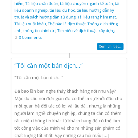
hiểm
,
Tài liệu chẩn đoán
,
tài liệu chuyên ngành kế toán
,
tài
liệu doanh nghiêp
,
tài liệu du học
,
tài liệu hướng dẫn kỹ
thuật và sách hướng dẫn sử dụng
,
Tài liệu răng hàm mặt
,
Tài liệu xuất khẩu
,
Thế nào là dịch thuật
,
Thông dịch tiếng
anh
,
thông tin chính trị
,
Tìm hiểu về dịch thuật
,
xây dựng
0 Comments
Xem chi tiết...
“Tôi cần một bản dịch…”
“Tôi cần một bản dịch…”
Đã bao lần bạn nghe thấy khách hàng nói như vậy?
Mặc dù câu nói đơn giản đó có thể là sự khởi đầu cho
một quan hệ đối tác có lợi và lâu dài, nhưng là những
người làm nghề chuyên nghiệp, chúng ta cần có thêm
rất nhiều thông tin khác từ khách hàng để có thể làm
tốt công việc của mình và cho ra những sản phẩm có
chất lượng tốt nhất. Vậy những câu hỏi mấu […]