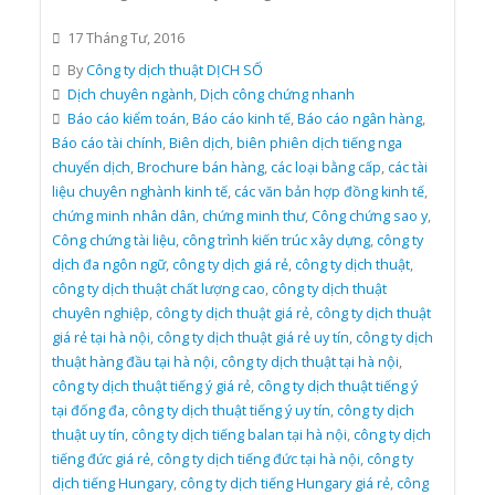
17 Tháng Tư, 2016
By
Công ty dịch thuật DỊCH SỐ
Dịch chuyên ngành
,
Dịch công chứng nhanh
Báo cáo kiểm toán
,
Báo cáo kinh tế
,
Báo cáo ngân hàng
,
Báo cáo tài chính
,
Biên dịch
,
biên phiên dịch tiếng nga
chuyển dịch
,
Brochure bán hàng
,
các loại bằng cấp
,
các tài
liệu chuyên nghành kinh tế
,
các văn bản hợp đồng kinh tế
,
chứng minh nhân dân
,
chứng minh thư
,
Công chứng sao y
,
Công chứng tài liệu
,
công trình kiến trúc xây dựng
,
công ty
dịch đa ngôn ngữ
,
công ty dịch giá rẻ
,
công ty dịch thuật
,
công ty dịch thuật chất lượng cao
,
công ty dịch thuật
chuyên nghiệp
,
công ty dịch thuật giá rẻ
,
công ty dịch thuật
giá rẻ tại hà nội
,
công ty dịch thuật giá rẻ uy tín
,
công ty dịch
thuật hàng đầu tại hà nội
,
công ty dịch thuật tại hà nội
,
công ty dịch thuật tiếng ý giá rẻ
,
công ty dịch thuật tiếng ý
tại đống đa
,
công ty dịch thuật tiếng ý uy tín
,
công ty dịch
thuật uy tín
,
công ty dịch tiếng balan tại hà nội
,
công ty dịch
tiếng đức giá rẻ
,
công ty dịch tiếng đức tại hà nội
,
công ty
dịch tiếng Hungary
,
công ty dịch tiếng Hungary giá rẻ
,
công