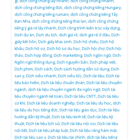
gì
,
dịch công chứng lấy nhanh
,
dịch công chứng nhanh
,
dịch công chứng tiếng đức
,
dịch công chứng tiếng Hungary
,
dịch công chứng tiếng rumani
,
dịch công chứng tiếng Tây
Ban Nha
,
dịch công chứng tiếng thái lan
,
dịch công chứng
tiếng ý giá rẻ lấy nhanh
,
Dịch công trình kiến trúc xây dựng
,
Dịch dự án
,
Dịch du lịch
,
dịch giá rẻ
,
dịch giá rẻ ở đâu
,
Dịch
giấy kết hôn
,
Dịch giấy khai sinh
,
Dịch hộ chiếu
,
Dịch hộ
khẩu
,
Dịch hồ sơ
,
Dịch hồ sơ du học
,
Dịch hội chợ
,
Dịch hội
thảo
,
Dịch hợp đồng
,
Dịch marketting
,
Dịch ngôn ngữ
,
Dịch
Ngôn ngữ thông dụng
,
Dịch nguyên bản
,
Dịch pháp việt
,
Dịch phim
,
Dịch sách
,
Dịch sách hướng dẫn sử dụng
,
Dịch
sao y
,
Dịch siêu nhanh
,
Dịch siêu tốc
,
Dịch tài liệu
,
Dịch tài
liệu bảo hiểm
,
Dịch tài liệu chuẩn đoán
,
Dịch tài liệu chuyên
ngành
,
dịch tài liệu chuyên ngành đa ngôn ngữ
,
Dịch tài
liệu chuyên ngành kế toán
,
Dịch tài liệu CNTT
,
Dịch tài liệu
cơ khí
,
Dịch tài liệu doanh nghiêp
,
Dịch tài liệu du học
,
dịch
tài liệu du học tiếng đức
,
Dịch tài liệu giáo dục
,
Dịch tài liệu
hướng dẫn kỹ thuật
,
Dịch tài liệu kinh tế
,
Dịch tài liệu kỹ
thuật
,
Dịch tài liệu lịch sử
,
Dịch tài liệu nội soi
,
Dịch tài liệu
nội tiết
,
Dịch tài liệu pháp luật
,
Dịch tài liệu răng hàm mặt
,
Dịch tài liệu sao y
,
Dịch tài liệu tài chính
,
dịch tài liệu tiếng