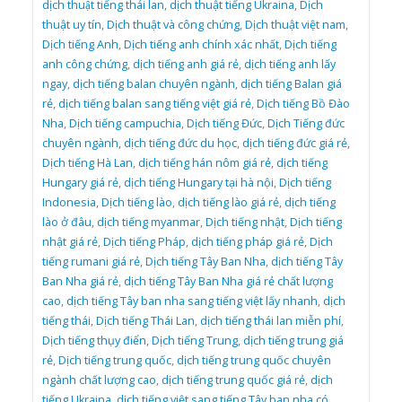
dịch thuật tiếng thái lan
,
dịch thuật tiếng Ukraina
,
Dịch
thuật uy tín
,
Dịch thuật và công chứng
,
Dịch thuật việt nam
,
Dịch tiếng Anh
,
Dịch tiếng anh chính xác nhất
,
Dịch tiếng
anh công chứng
,
dịch tiếng anh giá rẻ
,
dịch tiếng anh lấy
ngay
,
dịch tiếng balan chuyên ngành
,
dịch tiếng Balan giá
rẻ
,
dịch tiếng balan sang tiếng việt giá rẻ
,
Dịch tiếng Bồ Đào
Nha
,
Dịch tiếng campuchia
,
Dịch tiếng Đức
,
Dịch Tiếng đức
chuyên ngành
,
dịch tiếng đức du học
,
dịch tiếng đức giá rẻ
,
Dịch tiếng Hà Lan
,
dịch tiếng hán nôm giá rẻ
,
dịch tiếng
Hungary giá rẻ
,
dịch tiếng Hungary tại hà nội
,
Dịch tiếng
Indonesia
,
Dịch tiếng lào
,
dịch tiếng lào giá rẻ
,
dịch tiếng
lào ở đâu
,
dịch tiếng myanmar
,
Dịch tiếng nhật
,
Dịch tiếng
nhật giá rẻ
,
Dịch tiếng Pháp
,
dịch tiếng pháp giá rẻ
,
Dịch
tiếng rumani giá rẻ
,
Dịch tiếng Tây Ban Nha
,
dịch tiếng Tây
Ban Nha giá rẻ
,
dịch tiếng Tây Ban Nha giá rẻ chất lượng
cao
,
dịch tiếng Tây ban nha sang tiếng việt lấy nhanh
,
dịch
tiếng thái
,
Dịch tiếng Thái Lan
,
dịch tiếng thái lan miễn phí
,
Dịch tiếng thụy điển
,
Dịch tiếng Trung
,
dịch tiếng trung giá
rẻ
,
Dịch tiếng trung quốc
,
dịch tiếng trung quốc chuyên
ngành chất lượng cao
,
dịch tiếng trung quốc giá rẻ
,
dịch
tiếng Ukraina
,
dịch tiếng việt sang tiếng Tây ban nha có