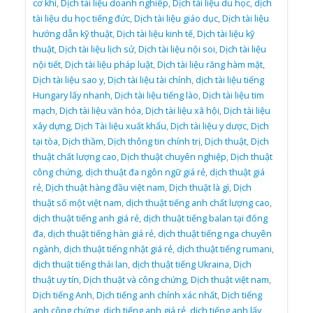
cơ khí
,
Dịch tài liệu doanh nghiêp
,
Dịch tài liệu du học
,
dịch
tài liệu du học tiếng đức
,
Dịch tài liệu giáo dục
,
Dịch tài liệu
hướng dẫn kỹ thuật
,
Dịch tài liệu kinh tế
,
Dịch tài liệu kỹ
thuật
,
Dịch tài liệu lịch sử
,
Dịch tài liệu nội soi
,
Dịch tài liệu
nội tiết
,
Dịch tài liệu pháp luật
,
Dịch tài liệu răng hàm mặt
,
Dịch tài liệu sao y
,
Dịch tài liệu tài chính
,
dịch tài liệu tiếng
Hungary lấy nhanh
,
Dịch tài liệu tiếng lào
,
Dịch tài liệu tim
mạch
,
Dịch tài liệu văn hóa
,
Dịch tài liệu xã hội
,
Dịch tài liệu
xây dựng
,
Dịch Tài liệu xuất khẩu
,
Dịch tài liệu y dược
,
Dịch
tại tòa
,
Dịch thầm
,
Dịch thông tin chính trị
,
Dịch thuật
,
Dịch
thuật chất lượng cao
,
Dịch thuật chuyên nghiệp
,
Dịch thuật
công chứng
,
dịch thuật đa ngôn ngữ giá rẻ
,
dịch thuật giá
rẻ
,
Dịch thuật hàng đầu việt nam
,
Dịch thuật là gì
,
Dịch
thuật số một việt nam
,
dịch thuật tiếng anh chất lượng cao
,
dịch thuật tiếng anh giá rẻ
,
dịch thuật tiếng balan tại đống
đa
,
dịch thuật tiếng hàn giá rẻ
,
dịch thuật tiếng nga chuyên
ngành
,
dịch thuật tiếng nhật giá rẻ
,
dịch thuật tiếng rumani
,
dịch thuật tiếng thái lan
,
dịch thuật tiếng Ukraina
,
Dịch
thuật uy tín
,
Dịch thuật và công chứng
,
Dịch thuật việt nam
,
Dịch tiếng Anh
,
Dịch tiếng anh chính xác nhất
,
Dịch tiếng
anh công chứng
,
dịch tiếng anh giá rẻ
,
dịch tiếng anh lấy