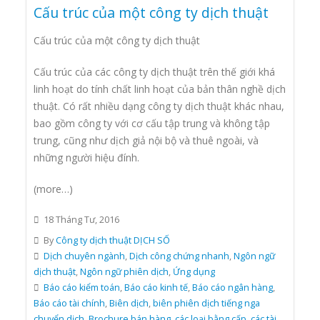
Cấu trúc của một công ty dịch thuật
Cấu trúc của một công ty dịch thuật
Cấu trúc của các công ty dịch thuật trên thế giới khá
linh hoạt do tính chất linh hoạt của bản thân nghề dịch
thuật. Có rất nhiều dạng công ty dịch thuật khác nhau,
bao gồm công ty với cơ cấu tập trung và không tập
trung, cũng như dịch giả nội bộ và thuê ngoài, và
những người hiệu đính.
(more…)
18 Tháng Tư, 2016
By
Công ty dịch thuật DỊCH SỐ
Dịch chuyên ngành
,
Dịch công chứng nhanh
,
Ngôn ngữ
dịch thuật
,
Ngôn ngữ phiên dịch
,
Ứng dụng
Báo cáo kiểm toán
,
Báo cáo kinh tế
,
Báo cáo ngân hàng
,
Báo cáo tài chính
,
Biên dịch
,
biên phiên dịch tiếng nga
chuyển dịch
,
Brochure bán hàng
,
các loại bằng cấp
,
các tài