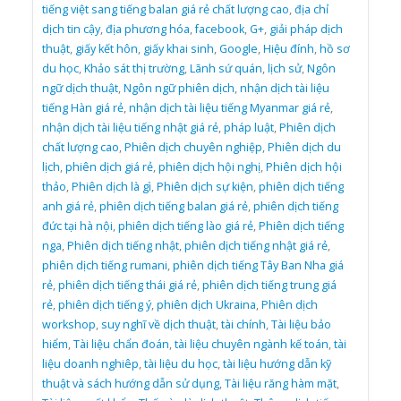
tiếng việt sang tiếng balan giá rẻ chất lượng cao
,
địa chỉ
dịch tin cậy
,
địa phương hóa
,
facebook
,
G+
,
giải pháp dịch
thuật
,
giấy kết hôn
,
giấy khai sinh
,
Google
,
Hiệu đính
,
hồ sơ
du học
,
Khảo sát thị trường
,
Lãnh sứ quán
,
lịch sử
,
Ngôn
ngữ dịch thuật
,
Ngôn ngữ phiên dịch
,
nhận dịch tài liệu
tiếng Hàn giá rẻ
,
nhận dịch tài liệu tiếng Myanmar giá rẻ
,
nhận dịch tài liệu tiếng nhật giá rẻ
,
pháp luật
,
Phiên dịch
chất lượng cao
,
Phiên dịch chuyên nghiệp
,
Phiên dịch du
lịch
,
phiên dịch giá rẻ
,
phiên dịch hội nghị
,
Phiên dịch hội
thảo
,
Phiên dịch là gì
,
Phiên dịch sự kiện
,
phiên dịch tiếng
anh giá rẻ
,
phiên dịch tiếng balan giá rẻ
,
phiên dịch tiếng
đức tại hà nội
,
phiên dịch tiếng lào giá rẻ
,
Phiên dịch tiếng
nga
,
Phiên dịch tiếng nhật
,
phiên dịch tiếng nhật giá rẻ
,
phiên dịch tiếng rumani
,
phiên dịch tiếng Tây Ban Nha giá
rẻ
,
phiên dịch tiếng thái giá rẻ
,
phiên dịch tiếng trung giá
rẻ
,
phiên dịch tiếng ý
,
phiên dịch Ukraina
,
Phiên dịch
workshop
,
suy nghĩ về dịch thuật
,
tài chính
,
Tài liệu bảo
hiểm
,
Tài liệu chẩn đoán
,
tài liệu chuyên ngành kế toán
,
tài
liệu doanh nghiêp
,
tài liệu du học
,
tài liệu hướng dẫn kỹ
thuật và sách hướng dẫn sử dụng
,
Tài liệu răng hàm mặt
,