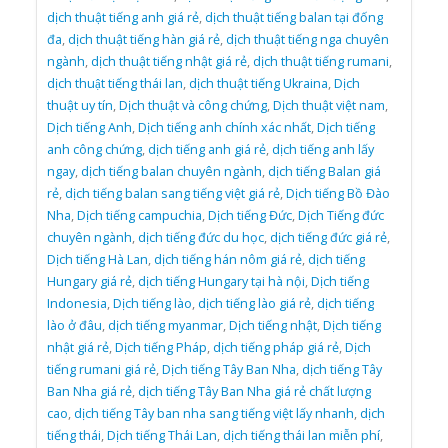
dịch thuật tiếng anh giá rẻ
,
dịch thuật tiếng balan tại đống
đa
,
dịch thuật tiếng hàn giá rẻ
,
dịch thuật tiếng nga chuyên
ngành
,
dịch thuật tiếng nhật giá rẻ
,
dịch thuật tiếng rumani
,
dịch thuật tiếng thái lan
,
dịch thuật tiếng Ukraina
,
Dịch
thuật uy tín
,
Dịch thuật và công chứng
,
Dịch thuật việt nam
,
Dịch tiếng Anh
,
Dịch tiếng anh chính xác nhất
,
Dịch tiếng
anh công chứng
,
dịch tiếng anh giá rẻ
,
dịch tiếng anh lấy
ngay
,
dịch tiếng balan chuyên ngành
,
dịch tiếng Balan giá
rẻ
,
dịch tiếng balan sang tiếng việt giá rẻ
,
Dịch tiếng Bồ Đào
Nha
,
Dịch tiếng campuchia
,
Dịch tiếng Đức
,
Dịch Tiếng đức
chuyên ngành
,
dịch tiếng đức du học
,
dịch tiếng đức giá rẻ
,
Dịch tiếng Hà Lan
,
dịch tiếng hán nôm giá rẻ
,
dịch tiếng
Hungary giá rẻ
,
dịch tiếng Hungary tại hà nội
,
Dịch tiếng
Indonesia
,
Dịch tiếng lào
,
dịch tiếng lào giá rẻ
,
dịch tiếng
lào ở đâu
,
dịch tiếng myanmar
,
Dịch tiếng nhật
,
Dịch tiếng
nhật giá rẻ
,
Dịch tiếng Pháp
,
dịch tiếng pháp giá rẻ
,
Dịch
tiếng rumani giá rẻ
,
Dịch tiếng Tây Ban Nha
,
dịch tiếng Tây
Ban Nha giá rẻ
,
dịch tiếng Tây Ban Nha giá rẻ chất lượng
cao
,
dịch tiếng Tây ban nha sang tiếng việt lấy nhanh
,
dịch
tiếng thái
,
Dịch tiếng Thái Lan
,
dịch tiếng thái lan miễn phí
,