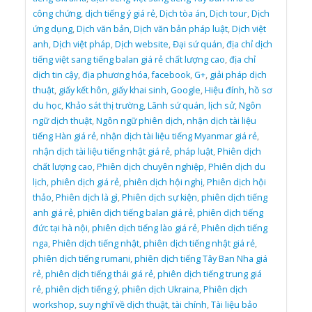
công chứng
,
dịch tiếng ý giá rẻ
,
Dịch tòa án
,
Dịch tour
,
Dịch
ứng dụng
,
Dịch văn bản
,
Dịch văn bản pháp luật
,
Dịch việt
anh
,
Dịch việt pháp
,
Dịch website
,
Đại sứ quán
,
địa chỉ dịch
tiếng việt sang tiếng balan giá rẻ chất lượng cao
,
địa chỉ
dịch tin cậy
,
địa phương hóa
,
facebook
,
G+
,
giải pháp dịch
thuật
,
giấy kết hôn
,
giấy khai sinh
,
Google
,
Hiệu đính
,
hồ sơ
du học
,
Khảo sát thị trường
,
Lãnh sứ quán
,
lịch sử
,
Ngôn
ngữ dịch thuật
,
Ngôn ngữ phiên dịch
,
nhận dịch tài liệu
tiếng Hàn giá rẻ
,
nhận dịch tài liệu tiếng Myanmar giá rẻ
,
nhận dịch tài liệu tiếng nhật giá rẻ
,
pháp luật
,
Phiên dịch
chất lượng cao
,
Phiên dịch chuyên nghiệp
,
Phiên dịch du
lịch
,
phiên dịch giá rẻ
,
phiên dịch hội nghị
,
Phiên dịch hội
thảo
,
Phiên dịch là gì
,
Phiên dịch sự kiện
,
phiên dịch tiếng
anh giá rẻ
,
phiên dịch tiếng balan giá rẻ
,
phiên dịch tiếng
đức tại hà nội
,
phiên dịch tiếng lào giá rẻ
,
Phiên dịch tiếng
nga
,
Phiên dịch tiếng nhật
,
phiên dịch tiếng nhật giá rẻ
,
phiên dịch tiếng rumani
,
phiên dịch tiếng Tây Ban Nha giá
rẻ
,
phiên dịch tiếng thái giá rẻ
,
phiên dịch tiếng trung giá
rẻ
,
phiên dịch tiếng ý
,
phiên dịch Ukraina
,
Phiên dịch
workshop
,
suy nghĩ về dịch thuật
,
tài chính
,
Tài liệu bảo