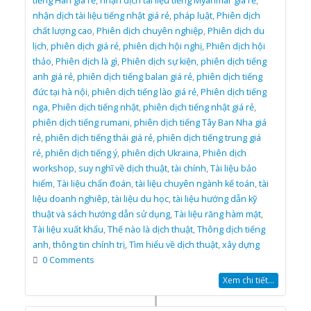
tiếng Hàn giá rẻ
,
nhận dịch tài liệu tiếng Myanmar giá rẻ
,
nhận dịch tài liệu tiếng nhật giá rẻ
,
pháp luật
,
Phiên dịch
chất lượng cao
,
Phiên dịch chuyên nghiệp
,
Phiên dịch du
lịch
,
phiên dịch giá rẻ
,
phiên dịch hội nghị
,
Phiên dịch hội
thảo
,
Phiên dịch là gì
,
Phiên dịch sự kiện
,
phiên dịch tiếng
anh giá rẻ
,
phiên dịch tiếng balan giá rẻ
,
phiên dịch tiếng
đức tại hà nội
,
phiên dịch tiếng lào giá rẻ
,
Phiên dịch tiếng
nga
,
Phiên dịch tiếng nhật
,
phiên dịch tiếng nhật giá rẻ
,
phiên dịch tiếng rumani
,
phiên dịch tiếng Tây Ban Nha giá
rẻ
,
phiên dịch tiếng thái giá rẻ
,
phiên dịch tiếng trung giá
rẻ
,
phiên dịch tiếng ý
,
phiên dịch Ukraina
,
Phiên dịch
workshop
,
suy nghĩ về dịch thuật
,
tài chính
,
Tài liệu bảo
hiểm
,
Tài liệu chẩn đoán
,
tài liệu chuyên ngành kế toán
,
tài
liệu doanh nghiêp
,
tài liệu du học
,
tài liệu hướng dẫn kỹ
thuật và sách hướng dẫn sử dụng
,
Tài liệu răng hàm mặt
,
Tài liệu xuất khẩu
,
Thế nào là dịch thuật
,
Thông dịch tiếng
anh
,
thông tin chính trị
,
Tìm hiểu về dịch thuật
,
xây dựng
0 Comments
Xem chi tiết...