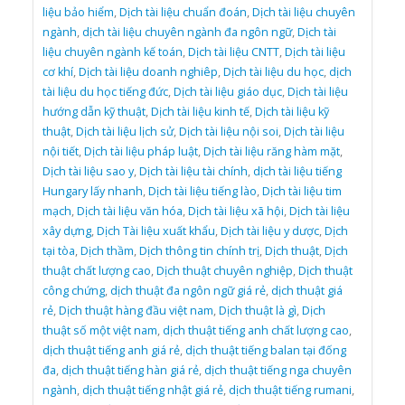
liệu bảo hiểm
,
Dịch tài liệu chuẩn đoán
,
Dịch tài liệu chuyên
ngành
,
dịch tài liệu chuyên ngành đa ngôn ngữ
,
Dịch tài
liệu chuyên ngành kế toán
,
Dịch tài liệu CNTT
,
Dịch tài liệu
cơ khí
,
Dịch tài liệu doanh nghiêp
,
Dịch tài liệu du học
,
dịch
tài liệu du học tiếng đức
,
Dịch tài liệu giáo dục
,
Dịch tài liệu
hướng dẫn kỹ thuật
,
Dịch tài liệu kinh tế
,
Dịch tài liệu kỹ
thuật
,
Dịch tài liệu lịch sử
,
Dịch tài liệu nội soi
,
Dịch tài liệu
nội tiết
,
Dịch tài liệu pháp luật
,
Dịch tài liệu răng hàm mặt
,
Dịch tài liệu sao y
,
Dịch tài liệu tài chính
,
dịch tài liệu tiếng
Hungary lấy nhanh
,
Dịch tài liệu tiếng lào
,
Dịch tài liệu tim
mạch
,
Dịch tài liệu văn hóa
,
Dịch tài liệu xã hội
,
Dịch tài liệu
xây dựng
,
Dịch Tài liệu xuất khẩu
,
Dịch tài liệu y dược
,
Dịch
tại tòa
,
Dịch thầm
,
Dịch thông tin chính trị
,
Dịch thuật
,
Dịch
thuật chất lượng cao
,
Dịch thuật chuyên nghiệp
,
Dịch thuật
công chứng
,
dịch thuật đa ngôn ngữ giá rẻ
,
dịch thuật giá
rẻ
,
Dịch thuật hàng đầu việt nam
,
Dịch thuật là gì
,
Dịch
thuật số một việt nam
,
dịch thuật tiếng anh chất lượng cao
,
dịch thuật tiếng anh giá rẻ
,
dịch thuật tiếng balan tại đống
đa
,
dịch thuật tiếng hàn giá rẻ
,
dịch thuật tiếng nga chuyên
ngành
,
dịch thuật tiếng nhật giá rẻ
,
dịch thuật tiếng rumani
,