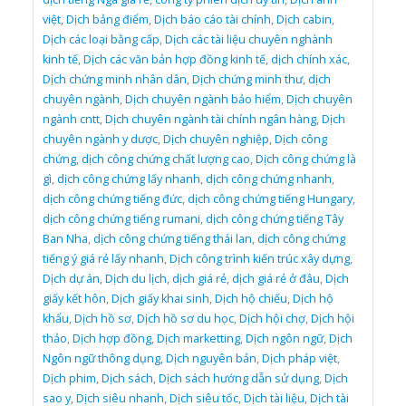
việt
,
Dịch bảng điểm
,
Dịch báo cáo tài chính
,
Dịch cabin
,
Dịch các loại bằng cấp
,
Dịch các tài liệu chuyên nghành
kinh tế
,
Dịch các văn bản hợp đồng kinh tế
,
dịch chính xác
,
Dịch chứng minh nhân dân
,
Dịch chứng minh thư
,
dịch
chuyên ngành
,
Dịch chuyên ngành bảo hiểm
,
Dịch chuyên
ngành cntt
,
Dịch chuyên ngành tài chính ngân hàng
,
Dịch
chuyên ngành y dược
,
Dịch chuyên nghiệp
,
Dịch công
chứng
,
dịch công chứng chất lượng cao
,
Dịch công chứng là
gì
,
dịch công chứng lấy nhanh
,
dịch công chứng nhanh
,
dịch công chứng tiếng đức
,
dịch công chứng tiếng Hungary
,
dịch công chứng tiếng rumani
,
dịch công chứng tiếng Tây
Ban Nha
,
dịch công chứng tiếng thái lan
,
dịch công chứng
tiếng ý giá rẻ lấy nhanh
,
Dịch công trình kiến trúc xây dựng
,
Dịch dự án
,
Dịch du lịch
,
dịch giá rẻ
,
dịch giá rẻ ở đâu
,
Dịch
giấy kết hôn
,
Dịch giấy khai sinh
,
Dịch hộ chiếu
,
Dịch hộ
khẩu
,
Dịch hồ sơ
,
Dịch hồ sơ du học
,
Dịch hội chợ
,
Dịch hội
thảo
,
Dịch hợp đồng
,
Dịch marketting
,
Dịch ngôn ngữ
,
Dịch
Ngôn ngữ thông dụng
,
Dịch nguyên bản
,
Dịch pháp việt
,
Dịch phim
,
Dịch sách
,
Dịch sách hướng dẫn sử dụng
,
Dịch
sao y
,
Dịch siêu nhanh
,
Dịch siêu tốc
,
Dịch tài liệu
,
Dịch tài