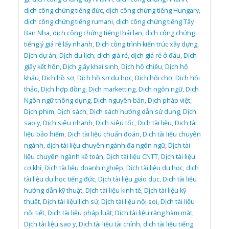
dịch công chứng tiếng đức
,
dịch công chứng tiếng Hungary
,
dịch công chứng tiếng rumani
,
dịch công chứng tiếng Tây
Ban Nha
,
dịch công chứng tiếng thái lan
,
dịch công chứng
tiếng ý giá rẻ lấy nhanh
,
Dịch công trình kiến trúc xây dựng
,
Dịch dự án
,
Dịch du lịch
,
dịch giá rẻ
,
dịch giá rẻ ở đâu
,
Dịch
giấy kết hôn
,
Dịch giấy khai sinh
,
Dịch hộ chiếu
,
Dịch hộ
khẩu
,
Dịch hồ sơ
,
Dịch hồ sơ du học
,
Dịch hội chợ
,
Dịch hội
thảo
,
Dịch hợp đồng
,
Dịch marketting
,
Dịch ngôn ngữ
,
Dịch
Ngôn ngữ thông dụng
,
Dịch nguyên bản
,
Dịch pháp việt
,
Dịch phim
,
Dịch sách
,
Dịch sách hướng dẫn sử dụng
,
Dịch
sao y
,
Dịch siêu nhanh
,
Dịch siêu tốc
,
Dịch tài liệu
,
Dịch tài
liệu bảo hiểm
,
Dịch tài liệu chuẩn đoán
,
Dịch tài liệu chuyên
ngành
,
dịch tài liệu chuyên ngành đa ngôn ngữ
,
Dịch tài
liệu chuyên ngành kế toán
,
Dịch tài liệu CNTT
,
Dịch tài liệu
cơ khí
,
Dịch tài liệu doanh nghiêp
,
Dịch tài liệu du học
,
dịch
tài liệu du học tiếng đức
,
Dịch tài liệu giáo dục
,
Dịch tài liệu
hướng dẫn kỹ thuật
,
Dịch tài liệu kinh tế
,
Dịch tài liệu kỹ
thuật
,
Dịch tài liệu lịch sử
,
Dịch tài liệu nội soi
,
Dịch tài liệu
nội tiết
,
Dịch tài liệu pháp luật
,
Dịch tài liệu răng hàm mặt
,
Dịch tài liệu sao y
,
Dịch tài liệu tài chính
,
dịch tài liệu tiếng