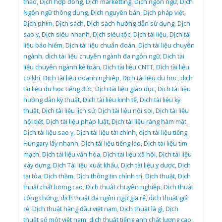
thảo
,
Dịch hợp đồng
,
Dịch marketting
,
Dịch ngôn ngữ
,
Dịch
Ngôn ngữ thông dụng
,
Dịch nguyên bản
,
Dịch pháp việt
,
Dịch phim
,
Dịch sách
,
Dịch sách hướng dẫn sử dụng
,
Dịch
sao y
,
Dịch siêu nhanh
,
Dịch siêu tốc
,
Dịch tài liệu
,
Dịch tài
liệu bảo hiểm
,
Dịch tài liệu chuẩn đoán
,
Dịch tài liệu chuyên
ngành
,
dịch tài liệu chuyên ngành đa ngôn ngữ
,
Dịch tài
liệu chuyên ngành kế toán
,
Dịch tài liệu CNTT
,
Dịch tài liệu
cơ khí
,
Dịch tài liệu doanh nghiêp
,
Dịch tài liệu du học
,
dịch
tài liệu du học tiếng đức
,
Dịch tài liệu giáo dục
,
Dịch tài liệu
hướng dẫn kỹ thuật
,
Dịch tài liệu kinh tế
,
Dịch tài liệu kỹ
thuật
,
Dịch tài liệu lịch sử
,
Dịch tài liệu nội soi
,
Dịch tài liệu
nội tiết
,
Dịch tài liệu pháp luật
,
Dịch tài liệu răng hàm mặt
,
Dịch tài liệu sao y
,
Dịch tài liệu tài chính
,
dịch tài liệu tiếng
Hungary lấy nhanh
,
Dịch tài liệu tiếng lào
,
Dịch tài liệu tim
mạch
,
Dịch tài liệu văn hóa
,
Dịch tài liệu xã hội
,
Dịch tài liệu
xây dựng
,
Dịch Tài liệu xuất khẩu
,
Dịch tài liệu y dược
,
Dịch
tại tòa
,
Dịch thầm
,
Dịch thông tin chính trị
,
Dịch thuật
,
Dịch
thuật chất lượng cao
,
Dịch thuật chuyên nghiệp
,
Dịch thuật
công chứng
,
dịch thuật đa ngôn ngữ giá rẻ
,
dịch thuật giá
rẻ
,
Dịch thuật hàng đầu việt nam
,
Dịch thuật là gì
,
Dịch
thuật số một việt nam
,
dịch thuật tiếng anh chất lượng cao
,