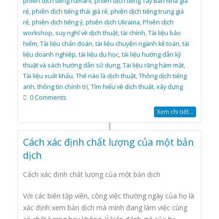
phiên dịch tiếng rumani
,
phiên dịch tiếng Tây Ban Nha giá
rẻ
,
phiên dịch tiếng thái giá rẻ
,
phiên dịch tiếng trung giá
rẻ
,
phiên dịch tiếng ý
,
phiên dịch Ukraina
,
Phiên dịch
workshop
,
suy nghĩ về dịch thuật
,
tài chính
,
Tài liệu bảo
hiểm
,
Tài liệu chẩn đoán
,
tài liệu chuyên ngành kế toán
,
tài
liệu doanh nghiêp
,
tài liệu du học
,
tài liệu hướng dẫn kỹ
thuật và sách hướng dẫn sử dụng
,
Tài liệu răng hàm mặt
,
Tài liệu xuất khẩu
,
Thế nào là dịch thuật
,
Thông dịch tiếng
anh
,
thông tin chính trị
,
Tìm hiểu về dịch thuật
,
xây dựng
0 Comments
Xem chi tiết...
Cách xác định chất lượng của một bản
dịch
Cách xác định chất lượng của một bản dịch
Với các biên tập viên, công việc thường ngày của họ là
xác định xem bản dịch mà mình đang làm việc cùng