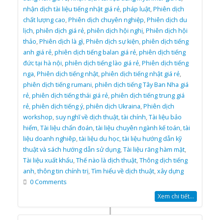
nhận dịch tài liệu tiếng nhật giá rẻ
,
pháp luật
,
Phiên dịch
chất lượng cao
,
Phiên dịch chuyên nghiệp
,
Phiên dịch du
lịch
,
phiên dịch giá rẻ
,
phiên dịch hội nghị
,
Phiên dịch hội
thảo
,
Phiên dịch là gì
,
Phiên dịch sự kiện
,
phiên dịch tiếng
anh giá rẻ
,
phiên dịch tiếng balan giá rẻ
,
phiên dịch tiếng
đức tại hà nội
,
phiên dịch tiếng lào giá rẻ
,
Phiên dịch tiếng
nga
,
Phiên dịch tiếng nhật
,
phiên dịch tiếng nhật giá rẻ
,
phiên dịch tiếng rumani
,
phiên dịch tiếng Tây Ban Nha giá
rẻ
,
phiên dịch tiếng thái giá rẻ
,
phiên dịch tiếng trung giá
rẻ
,
phiên dịch tiếng ý
,
phiên dịch Ukraina
,
Phiên dịch
workshop
,
suy nghĩ về dịch thuật
,
tài chính
,
Tài liệu bảo
hiểm
,
Tài liệu chẩn đoán
,
tài liệu chuyên ngành kế toán
,
tài
liệu doanh nghiêp
,
tài liệu du học
,
tài liệu hướng dẫn kỹ
thuật và sách hướng dẫn sử dụng
,
Tài liệu răng hàm mặt
,
Tài liệu xuất khẩu
,
Thế nào là dịch thuật
,
Thông dịch tiếng
anh
,
thông tin chính trị
,
Tìm hiểu về dịch thuật
,
xây dựng
0 Comments
Xem chi tiết...