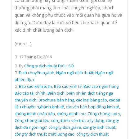
có chất lượng hay không. Ý kiến đánh giá của họ
thường phải mang tính chất chuyên nghiệp, khách
quan và không phụ thuộc vào mối quan hệ giữa họ và
dịch giả. Dưới đây là một số tiêu chí khách quan để
xác định chất lượng bản dịch.
(more…)
17 Tháng Tư, 2016
By
Công ty dịch thuật DỊCH SỐ
Dịch chuyên ngành
,
Ngôn ngữ dịch thuật
,
Ngôn ngữ
phiên dịch
Báo cáo kiểm toán
,
Báo cáo kinh tế
,
Báo cáo ngân hàng
,
Báo cáo tài chính
,
Biên dịch
,
biên phiên dịch tiếng nga
chuyển dịch
,
Brochure bán hàng
,
các loại bằng cấp
,
các tài
liệu chuyên nghành kinh tế
,
các văn bản hợp đồng kinh tế
,
chứng minh nhân dân
,
chứng minh thư
,
Công chứng sao y
,
Công chứng tài liệu
,
công trình kiến trúc xây dựng
,
công ty
dịch đa ngôn ngữ
,
công ty dịch giá rẻ
,
công ty dịch thuật
,
công ty dịch thuật chất lượng cao
,
công ty dịch thuật