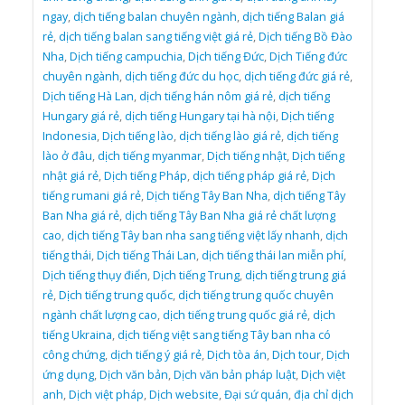
ngay
,
dịch tiếng balan chuyên ngành
,
dịch tiếng Balan giá
rẻ
,
dịch tiếng balan sang tiếng việt giá rẻ
,
Dịch tiếng Bồ Đào
Nha
,
Dịch tiếng campuchia
,
Dịch tiếng Đức
,
Dịch Tiếng đức
chuyên ngành
,
dịch tiếng đức du học
,
dịch tiếng đức giá rẻ
,
Dịch tiếng Hà Lan
,
dịch tiếng hán nôm giá rẻ
,
dịch tiếng
Hungary giá rẻ
,
dịch tiếng Hungary tại hà nội
,
Dịch tiếng
Indonesia
,
Dịch tiếng lào
,
dịch tiếng lào giá rẻ
,
dịch tiếng
lào ở đâu
,
dịch tiếng myanmar
,
Dịch tiếng nhật
,
Dịch tiếng
nhật giá rẻ
,
Dịch tiếng Pháp
,
dịch tiếng pháp giá rẻ
,
Dịch
tiếng rumani giá rẻ
,
Dịch tiếng Tây Ban Nha
,
dịch tiếng Tây
Ban Nha giá rẻ
,
dịch tiếng Tây Ban Nha giá rẻ chất lượng
cao
,
dịch tiếng Tây ban nha sang tiếng việt lấy nhanh
,
dịch
tiếng thái
,
Dịch tiếng Thái Lan
,
dịch tiếng thái lan miễn phí
,
Dịch tiếng thụy điển
,
Dịch tiếng Trung
,
dịch tiếng trung giá
rẻ
,
Dịch tiếng trung quốc
,
dịch tiếng trung quốc chuyên
ngành chất lượng cao
,
dịch tiếng trung quốc giá rẻ
,
dịch
tiếng Ukraina
,
dịch tiếng việt sang tiếng Tây ban nha có
công chứng
,
dịch tiếng ý giá rẻ
,
Dịch tòa án
,
Dịch tour
,
Dịch
ứng dụng
,
Dịch văn bản
,
Dịch văn bản pháp luật
,
Dịch việt
anh
,
Dịch việt pháp
,
Dịch website
,
Đại sứ quán
,
địa chỉ dịch