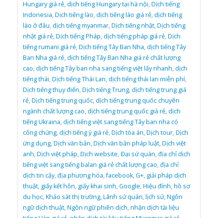
Hungary giá rẻ
,
dịch tiếng Hungary tại hà nội
,
Dịch tiếng
Indonesia
,
Dịch tiếng lào
,
dịch tiếng lào giá rẻ
,
dịch tiếng
lào ở đâu
,
dịch tiếng myanmar
,
Dịch tiếng nhật
,
Dịch tiếng
nhật giá rẻ
,
Dịch tiếng Pháp
,
dịch tiếng pháp giá rẻ
,
Dịch
tiếng rumani giá rẻ
,
Dịch tiếng Tây Ban Nha
,
dịch tiếng Tây
Ban Nha giá rẻ
,
dịch tiếng Tây Ban Nha giá rẻ chất lượng
cao
,
dịch tiếng Tây ban nha sang tiếng việt lấy nhanh
,
dịch
tiếng thái
,
Dịch tiếng Thái Lan
,
dịch tiếng thái lan miễn phí
,
Dịch tiếng thụy điển
,
Dịch tiếng Trung
,
dịch tiếng trung giá
rẻ
,
Dịch tiếng trung quốc
,
dịch tiếng trung quốc chuyên
ngành chất lượng cao
,
dịch tiếng trung quốc giá rẻ
,
dịch
tiếng Ukraina
,
dịch tiếng việt sang tiếng Tây ban nha có
công chứng
,
dịch tiếng ý giá rẻ
,
Dịch tòa án
,
Dịch tour
,
Dịch
ứng dụng
,
Dịch văn bản
,
Dịch văn bản pháp luật
,
Dịch việt
anh
,
Dịch việt pháp
,
Dịch website
,
Đại sứ quán
,
địa chỉ dịch
tiếng việt sang tiếng balan giá rẻ chất lượng cao
,
địa chỉ
dịch tin cậy
,
địa phương hóa
,
facebook
,
G+
,
giải pháp dịch
thuật
,
giấy kết hôn
,
giấy khai sinh
,
Google
,
Hiệu đính
,
hồ sơ
du học
,
Khảo sát thị trường
,
Lãnh sứ quán
,
lịch sử
,
Ngôn
ngữ dịch thuật
,
Ngôn ngữ phiên dịch
,
nhận dịch tài liệu