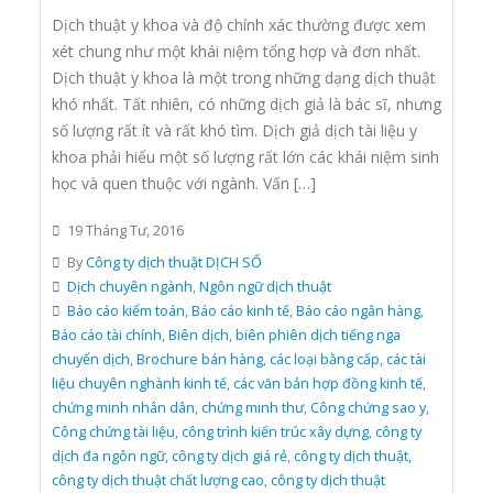
Dịch thuật y khoa và độ chính xác thường được xem
xét chung như một khái niệm tổng hợp và đơn nhất.
Dịch thuật y khoa là một trong những dạng dịch thuật
khó nhất. Tất nhiên, có những dịch giả là bác sĩ, nhưng
số lượng rất ít và rất khó tìm. Dịch giả dịch tài liệu y
khoa phải hiểu một số lượng rất lớn các khái niệm sinh
học và quen thuộc với ngành. Vấn […]
19 Tháng Tư, 2016
By
Công ty dịch thuật DỊCH SỐ
Dịch chuyên ngành
,
Ngôn ngữ dịch thuật
Báo cáo kiểm toán
,
Báo cáo kinh tế
,
Báo cáo ngân hàng
,
Báo cáo tài chính
,
Biên dịch
,
biên phiên dịch tiếng nga
chuyển dịch
,
Brochure bán hàng
,
các loại bằng cấp
,
các tài
liệu chuyên nghành kinh tế
,
các văn bản hợp đồng kinh tế
,
chứng minh nhân dân
,
chứng minh thư
,
Công chứng sao y
,
Công chứng tài liệu
,
công trình kiến trúc xây dựng
,
công ty
dịch đa ngôn ngữ
,
công ty dịch giá rẻ
,
công ty dịch thuật
,
công ty dịch thuật chất lượng cao
,
công ty dịch thuật