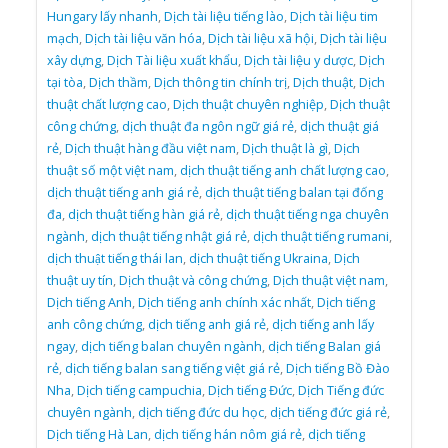
Hungary lấy nhanh
,
Dịch tài liệu tiếng lào
,
Dịch tài liệu tim
mạch
,
Dịch tài liệu văn hóa
,
Dịch tài liệu xã hội
,
Dịch tài liệu
xây dựng
,
Dịch Tài liệu xuất khẩu
,
Dịch tài liệu y dược
,
Dịch
tại tòa
,
Dịch thầm
,
Dịch thông tin chính trị
,
Dịch thuật
,
Dịch
thuật chất lượng cao
,
Dịch thuật chuyên nghiệp
,
Dịch thuật
công chứng
,
dịch thuật đa ngôn ngữ giá rẻ
,
dịch thuật giá
rẻ
,
Dịch thuật hàng đầu việt nam
,
Dịch thuật là gì
,
Dịch
thuật số một việt nam
,
dịch thuật tiếng anh chất lượng cao
,
dịch thuật tiếng anh giá rẻ
,
dịch thuật tiếng balan tại đống
đa
,
dịch thuật tiếng hàn giá rẻ
,
dịch thuật tiếng nga chuyên
ngành
,
dịch thuật tiếng nhật giá rẻ
,
dịch thuật tiếng rumani
,
dịch thuật tiếng thái lan
,
dịch thuật tiếng Ukraina
,
Dịch
thuật uy tín
,
Dịch thuật và công chứng
,
Dịch thuật việt nam
,
Dịch tiếng Anh
,
Dịch tiếng anh chính xác nhất
,
Dịch tiếng
anh công chứng
,
dịch tiếng anh giá rẻ
,
dịch tiếng anh lấy
ngay
,
dịch tiếng balan chuyên ngành
,
dịch tiếng Balan giá
rẻ
,
dịch tiếng balan sang tiếng việt giá rẻ
,
Dịch tiếng Bồ Đào
Nha
,
Dịch tiếng campuchia
,
Dịch tiếng Đức
,
Dịch Tiếng đức
chuyên ngành
,
dịch tiếng đức du học
,
dịch tiếng đức giá rẻ
,
Dịch tiếng Hà Lan
,
dịch tiếng hán nôm giá rẻ
,
dịch tiếng