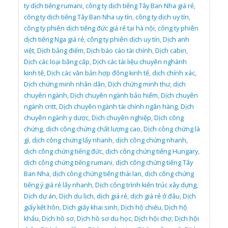
ty dịch tiếng rumani
,
công ty dịch tiếng Tây Ban Nha giá rẻ
,
công ty dịch tiếng Tây Ban Nha uy tín
,
công ty dịch uy tín
,
công ty phiên dịch tiếng đức giá rẻ tại hà nội
,
công ty phiên
dịch tiếng Nga giá rẻ
,
công ty phiên dịch uy tín
,
Dịch anh
việt
,
Dịch bảng điểm
,
Dịch báo cáo tài chính
,
Dịch cabin
,
Dịch các loại bằng cấp
,
Dịch các tài liệu chuyên nghành
kinh tế
,
Dịch các văn bản hợp đồng kinh tế
,
dịch chính xác
,
Dịch chứng minh nhân dân
,
Dịch chứng minh thư
,
dịch
chuyên ngành
,
Dịch chuyên ngành bảo hiểm
,
Dịch chuyên
ngành cntt
,
Dịch chuyên ngành tài chính ngân hàng
,
Dịch
chuyên ngành y dược
,
Dịch chuyên nghiệp
,
Dịch công
chứng
,
dịch công chứng chất lượng cao
,
Dịch công chứng là
gì
,
dịch công chứng lấy nhanh
,
dịch công chứng nhanh
,
dịch công chứng tiếng đức
,
dịch công chứng tiếng Hungary
,
dịch công chứng tiếng rumani
,
dịch công chứng tiếng Tây
Ban Nha
,
dịch công chứng tiếng thái lan
,
dịch công chứng
tiếng ý giá rẻ lấy nhanh
,
Dịch công trình kiến trúc xây dựng
,
Dịch dự án
,
Dịch du lịch
,
dịch giá rẻ
,
dịch giá rẻ ở đâu
,
Dịch
giấy kết hôn
,
Dịch giấy khai sinh
,
Dịch hộ chiếu
,
Dịch hộ
khẩu
,
Dịch hồ sơ
,
Dịch hồ sơ du học
,
Dịch hội chợ
,
Dịch hội