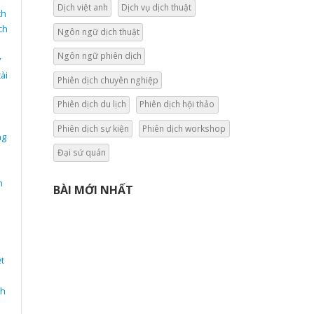
Dịch việt anh
Dịch vụ dịch thuật
ch
ch
Ngôn ngữ dịch thuật
Ngôn ngữ phiên dịch
y
ài
Phiên dịch chuyên nghiệp
Phiên dịch du lịch
Phiên dịch hội thảo
Phiên dịch sự kiện
Phiên dịch workshop
ng
Đại sứ quán
h
BÀI MỚI NHẤT
t
nh
n