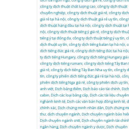
dịch đa ngôn ngữ
,
công ty dịch giá rẻ
,
công ty dịch th
công ty dịch thuật chất lượng cao
,
công ty dịch thuật
chuyên nghiệp
,
công ty dịch thuật giá rẻ
,
công ty dịch
giá rẻ tại hà nội
,
công ty dịch thuật giá rẻ uy tín
,
công 
dịch thuật hàng đầu tại hà nội
,
công ty dịch thuật tại 
nội
,
công ty dịch thuật tiếng ý giá rẻ
,
công ty dịch thuậ
tiếng ý tại đống đa
,
công ty dịch thuật tiếng ý uy tín
,
c
dịch thuật uy tín
,
công ty dịch tiếng balan tại hà nội
,
c
dịch tiếng đức giá rẻ
,
công ty dịch tiếng đức tại hà nội
ty dịch tiếng Hungary
,
công ty dịch tiếng Hungary giá 
công ty dịch tiếng rumani
,
công ty dịch tiếng Tây Ban
giá rẻ
,
công ty dịch tiếng Tây Ban Nha uy tín
,
công ty d
tín
,
công ty phiên dịch tiếng đức giá rẻ tại hà nội
,
công
phiên dịch tiếng Nga giá rẻ
,
công ty phiên dịch uy tín
anh việt
,
Dịch bảng điểm
,
Dịch báo cáo tài chính
,
Dịc
cabin
,
Dịch các loại bằng cấp
,
Dịch các tài liệu chuyên
nghành kinh tế
,
Dịch các văn bản hợp đồng kinh tế
,
d
chính xác
,
Dịch chứng minh nhân dân
,
Dịch chứng m
thư
,
dịch chuyên ngành
,
Dịch chuyên ngành bảo hi
Dịch chuyên ngành cntt
,
Dịch chuyên ngành tài chín
ngân hàng
,
Dịch chuyên ngành y dược
,
Dịch chuyên