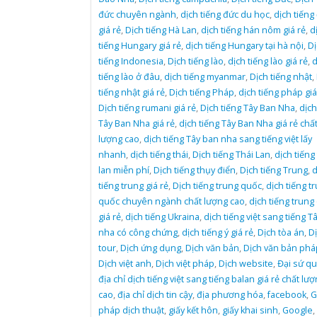
đức chuyên ngành
,
dịch tiếng đức du học
,
dịch tiếng
giá rẻ
,
Dịch tiếng Hà Lan
,
dịch tiếng hán nôm giá rẻ
,
d
tiếng Hungary giá rẻ
,
dịch tiếng Hungary tại hà nội
,
Dị
tiếng Indonesia
,
Dịch tiếng lào
,
dịch tiếng lào giá rẻ
,
d
tiếng lào ở đâu
,
dịch tiếng myanmar
,
Dịch tiếng nhật
,
tiếng nhật giá rẻ
,
Dịch tiếng Pháp
,
dịch tiếng pháp giá
Dịch tiếng rumani giá rẻ
,
Dịch tiếng Tây Ban Nha
,
dịch
Tây Ban Nha giá rẻ
,
dịch tiếng Tây Ban Nha giá rẻ chấ
lượng cao
,
dịch tiếng Tây ban nha sang tiếng việt lấy
nhanh
,
dịch tiếng thái
,
Dịch tiếng Thái Lan
,
dịch tiếng 
lan miễn phí
,
Dịch tiếng thụy điển
,
Dịch tiếng Trung
,
d
tiếng trung giá rẻ
,
Dịch tiếng trung quốc
,
dịch tiếng t
quốc chuyên ngành chất lượng cao
,
dịch tiếng trung
giá rẻ
,
dịch tiếng Ukraina
,
dịch tiếng việt sang tiếng T
nha có công chứng
,
dịch tiếng ý giá rẻ
,
Dịch tòa án
,
D
tour
,
Dịch ứng dụng
,
Dịch văn bản
,
Dịch văn bản pháp
Dịch việt anh
,
Dịch việt pháp
,
Dịch website
,
Đại sứ q
địa chỉ dịch tiếng việt sang tiếng balan giá rẻ chất lư
cao
,
địa chỉ dịch tin cậy
,
địa phương hóa
,
facebook
,
G
pháp dịch thuật
,
giấy kết hôn
,
giấy khai sinh
,
Google
,