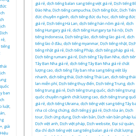
giá rẻ
,
dịch tiếng balan sang tiếng việt giá rẻ
,
Dịch tiếng B
 đức
Đào Nha
,
Dịch tiếng campuchia
,
Dịch tiếng Đức
,
Dịch Tiế
ịch
đức chuyên ngành
,
dịch tiếng đức du học
,
dịch tiếng đức
ch
giá rẻ
,
Dịch tiếng Hà Lan
,
dịch tiếng hán nôm giá rẻ
,
dịch
ịch
tiếng Hungary giá rẻ
,
dịch tiếng Hungary tại hà nội
,
Dịch
Dịch
tiếng Indonesia
,
Dịch tiếng lào
,
dịch tiếng lào giá rẻ
,
dịch
 rẻ
,
tiếng lào ở đâu
,
dịch tiếng myanmar
,
Dịch tiếng nhật
,
Dịc
 tiếng
tiếng nhật giá rẻ
,
Dịch tiếng Pháp
,
dịch tiếng pháp giá rẻ
,
t
Dịch tiếng rumani giá rẻ
,
Dịch tiếng Tây Ban Nha
,
dịch tiế
Tây Ban Nha giá rẻ
,
dịch tiếng Tây Ban Nha giá rẻ chất
thái
lượng cao
,
dịch tiếng Tây ban nha sang tiếng việt lấy
ịch
nhanh
,
dịch tiếng thái
,
Dịch tiếng Thái Lan
,
dịch tiếng thái
rung
lan miễn phí
,
Dịch tiếng thụy điển
,
Dịch tiếng Trung
,
dịch
 quốc
tiếng trung giá rẻ
,
Dịch tiếng trung quốc
,
dịch tiếng trung
ây ban
quốc chuyên ngành chất lượng cao
,
dịch tiếng trung quố
ịch
giá rẻ
,
dịch tiếng Ukraina
,
dịch tiếng việt sang tiếng Tây b
 luật
,
nha có công chứng
,
dịch tiếng ý giá rẻ
,
Dịch tòa án
,
Dịch
uán
,
tour
,
Dịch ứng dụng
,
Dịch văn bản
,
Dịch văn bản pháp lu
ợng
Dịch việt anh
,
Dịch việt pháp
,
Dịch website
,
Đại sứ quán
,
+
,
giải
địa chỉ dịch tiếng việt sang tiếng balan giá rẻ chất lượng
Hiệu