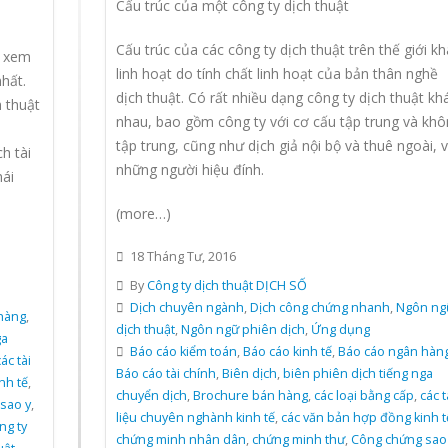
Cấu trúc của một công ty dịch thuật
Cấu trúc của các công ty dịch thuật trên thế giới kh
c xem
linh hoạt do tính chất linh hoạt của bản thân nghề
hất.
dịch thuật. Có rất nhiều dạng công ty dịch thuật kh
 thuật
nhau, bao gồm công ty với cơ cấu tập trung và khô
tập trung, cũng như dịch giả nội bộ và thuê ngoài, 
h tài
những người hiệu đính.
hái
(more…)
18 Tháng Tư, 2016
By
Công ty dịch thuật DỊCH SỐ
Dịch chuyên ngành
,
Dịch công chứng nhanh
,
Ngôn ng
hàng
,
dịch thuật
,
Ngôn ngữ phiên dịch
,
Ứng dụng
ga
Báo cáo kiểm toán
,
Báo cáo kinh tế
,
Báo cáo ngân hàn
ác tài
Báo cáo tài chính
,
Biên dịch
,
biên phiên dịch tiếng nga
nh tế
,
chuyển dịch
,
Brochure bán hàng
,
các loại bằng cấp
,
các t
sao y
,
liệu chuyên nghành kinh tế
,
các văn bản hợp đồng kinh t
ng ty
chứng minh nhân dân
,
chứng minh thư
,
Công chứng sao