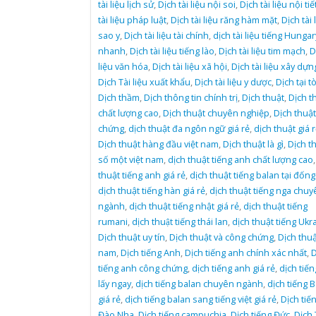
tài liệu lịch sử
,
Dịch tài liệu nội soi
,
Dịch tài liệu nội tiế
tài liệu pháp luật
,
Dịch tài liệu răng hàm mặt
,
Dịch tài 
sao y
,
Dịch tài liệu tài chính
,
dịch tài liệu tiếng Hungar
nhanh
,
Dịch tài liệu tiếng lào
,
Dịch tài liệu tim mạch
,
D
liệu văn hóa
,
Dịch tài liệu xã hội
,
Dịch tài liệu xây dựn
Dịch Tài liệu xuất khẩu
,
Dịch tài liệu y dược
,
Dịch tại t
Dịch thầm
,
Dịch thông tin chính trị
,
Dịch thuật
,
Dịch t
chất lượng cao
,
Dịch thuật chuyên nghiệp
,
Dịch thuậ
chứng
,
dịch thuật đa ngôn ngữ giá rẻ
,
dịch thuật giá r
Dịch thuật hàng đầu việt nam
,
Dịch thuật là gì
,
Dịch t
số một việt nam
,
dịch thuật tiếng anh chất lượng cao
thuật tiếng anh giá rẻ
,
dịch thuật tiếng balan tại đống
dịch thuật tiếng hàn giá rẻ
,
dịch thuật tiếng nga chuy
ngành
,
dịch thuật tiếng nhật giá rẻ
,
dịch thuật tiếng
rumani
,
dịch thuật tiếng thái lan
,
dịch thuật tiếng Ukr
Dịch thuật uy tín
,
Dịch thuật và công chứng
,
Dịch thuậ
nam
,
Dịch tiếng Anh
,
Dịch tiếng anh chính xác nhất
,
D
tiếng anh công chứng
,
dịch tiếng anh giá rẻ
,
dịch tiế
lấy ngay
,
dịch tiếng balan chuyên ngành
,
dịch tiếng 
giá rẻ
,
dịch tiếng balan sang tiếng việt giá rẻ
,
Dịch tiế
Đào Nha
,
Dịch tiếng campuchia
,
Dịch tiếng Đức
,
Dịch 