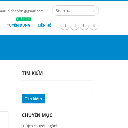
mail: dichsohn@gmail.com
THÁNG 10
TUYỂN DỤNG
LIÊN HỆ
TÌM KIẾM
Tìm
kiếm
cho:
CHUYÊN MỤC
Dịch chuyên ngành