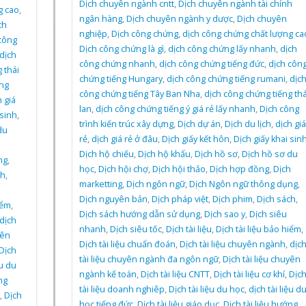
Dịch chuyên ngành cntt
,
Dịch chuyên ngành tài chính
g cao
,
ngân hàng
,
Dịch chuyên ngành y dược
,
Dịch chuyên
ch
nghiệp
,
Dịch công chứng
,
dịch công chứng chất lượng ca
công
Dịch công chứng là gì
,
dịch công chứng lấy nhanh
,
dịch
dịch
công chứng nhanh
,
dịch công chứng tiếng đức
,
dịch côn
 thái
chứng tiếng Hungary
,
dịch công chứng tiếng rumani
,
dịc
ng
công chứng tiếng Tây Ban Nha
,
dịch công chứng tiếng thá
 giá
lan
,
dịch công chứng tiếng ý giá rẻ lấy nhanh
,
Dịch công
 sinh
,
trình kiến trúc xây dựng
,
Dịch dự án
,
Dịch du lịch
,
dịch giá
du
rẻ
,
dịch giá rẻ ở đâu
,
Dịch giấy kết hôn
,
Dịch giấy khai sin
h
Dịch hộ chiếu
,
Dịch hộ khẩu
,
Dịch hồ sơ
,
Dịch hồ sơ du
ng
,
học
,
Dịch hội chợ
,
Dịch hội thảo
,
Dịch hợp đồng
,
Dịch
ch
,
marketting
,
Dịch ngôn ngữ
,
Dịch Ngôn ngữ thông dụng
,
Dịch nguyên bản
,
Dịch pháp việt
,
Dịch phim
,
Dịch sách
,
iểm
,
Dịch sách hướng dẫn sử dụng
,
Dịch sao y
,
Dịch siêu
dịch
nhanh
,
Dịch siêu tốc
,
Dịch tài liệu
,
Dịch tài liệu bảo hiểm
,
yên
Dịch tài liệu chuẩn đoán
,
Dịch tài liệu chuyên ngành
,
dịc
Dịch
tài liệu chuyên ngành đa ngôn ngữ
,
Dịch tài liệu chuyên
ệu du
ngành kế toán
,
Dịch tài liệu CNTT
,
Dịch tài liệu cơ khí
,
Dịc
ng
tài liệu doanh nghiêp
,
Dịch tài liệu du học
,
dịch tài liệu d
,
Dịch
học tiếng đức
,
Dịch tài liệu giáo dục
,
Dịch tài liệu hướng