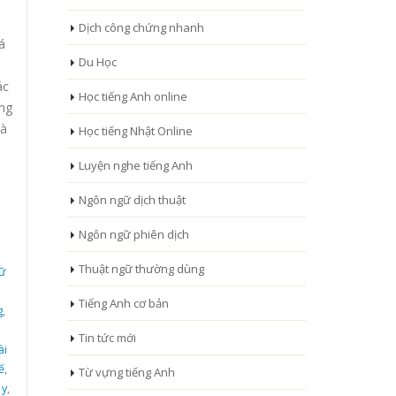
Dịch công chứng nhanh
á
Du Học
ác
Học tiếng Anh online
ng
và
Học tiếng Nhật Online
Luyện nghe tiếng Anh
Ngôn ngữ dịch thuật
Ngôn ngữ phiên dịch
Thuật ngữ thường dùng
ữ
Tiếng Anh cơ bản
g
,
Tin tức mới
ài
ế
,
Từ vựng tiếng Anh
 y
,