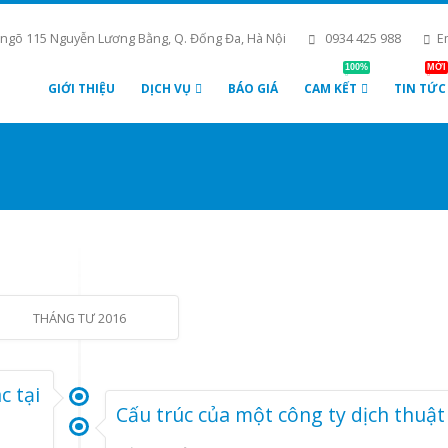
 ngõ 115 Nguyễn Lương Bằng, Q. Đống Đa, Hà Nội
0934 425 988
E
100%
MỚI
GIỚI THIỆU
DỊCH VỤ
BÁO GIÁ
CAM KẾT
TIN TỨC
THÁNG TƯ 2016
c tại
Cấu trúc của một công ty dịch thuật