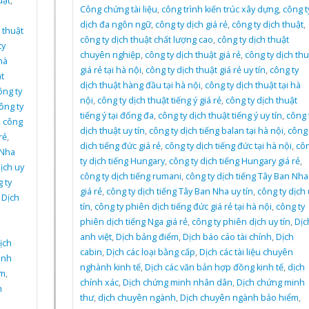
uật
,
Công chứng tài liệu
,
công trình kiến trúc xây dựng
,
công t
dịch đa ngôn ngữ
,
công ty dịch giá rẻ
,
công ty dịch thuật
,
 thuật
công ty dịch thuật chất lượng cao
,
công ty dịch thuật
ty
chuyên nghiệp
,
công ty dịch thuật giá rẻ
,
công ty dịch thu
hà
giá rẻ tại hà nội
,
công ty dịch thuật giá rẻ uy tín
,
công ty
t
dịch thuật hàng đầu tại hà nội
,
công ty dịch thuật tại hà
ông ty
nội
,
công ty dịch thuật tiếng ý giá rẻ
,
công ty dịch thuật
ông ty
tiếng ý tại đống đa
,
công ty dịch thuật tiếng ý uy tín
,
công 
,
công
dịch thuật uy tín
,
công ty dịch tiếng balan tại hà nội
,
công 
rẻ
,
dịch tiếng đức giá rẻ
,
công ty dịch tiếng đức tại hà nội
,
cô
 Nha
ty dịch tiếng Hungary
,
công ty dịch tiếng Hungary giá rẻ
,
ịch uy
công ty dịch tiếng rumani
,
công ty dịch tiếng Tây Ban Nha
 ty
giá rẻ
,
công ty dịch tiếng Tây Ban Nha uy tín
,
công ty dịch 
,
Dịch
tín
,
công ty phiên dịch tiếng đức giá rẻ tại hà nội
,
công ty
h
phiên dịch tiếng Nga giá rẻ
,
công ty phiên dịch uy tín
,
Dịc
anh việt
,
Dịch bảng điểm
,
Dịch báo cáo tài chính
,
Dịch
ịch
cabin
,
Dịch các loại bằng cấp
,
Dịch các tài liệu chuyên
inh
nghành kinh tế
,
Dịch các văn bản hợp đồng kinh tế
,
dịch
ểm
,
chính xác
,
Dịch chứng minh nhân dân
,
Dịch chứng minh
h
thư
,
dịch chuyên ngành
,
Dịch chuyên ngành bảo hiểm
,