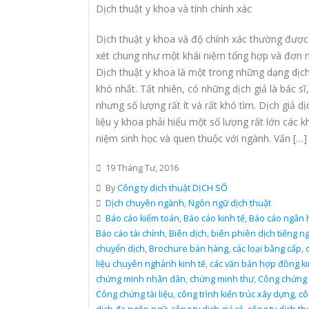
Dịch thuật y khoa và tính chính xác
Dịch thuật y khoa và độ chính xác thường đượ
xét chung như một khái niệm tổng hợp và đơn n
Dịch thuật y khoa là một trong những dạng dịch
khó nhất. Tất nhiên, có những dịch giả là bác sĩ,
nhưng số lượng rất ít và rất khó tìm. Dịch giả dịc
liệu y khoa phải hiểu một số lượng rất lớn các k
niệm sinh học và quen thuộc với ngành. Vấn […]
19 Tháng Tư, 2016
By
Công ty dịch thuật DỊCH SỐ
Dịch chuyên ngành
,
Ngôn ngữ dịch thuật
Báo cáo kiểm toán
,
Báo cáo kinh tế
,
Báo cáo ngân 
Báo cáo tài chính
,
Biên dịch
,
biên phiên dịch tiếng n
chuyển dịch
,
Brochure bán hàng
,
các loại bằng cấp
,
c
liệu chuyên nghành kinh tế
,
các văn bản hợp đồng ki
chứng minh nhân dân
,
chứng minh thư
,
Công chứng 
Công chứng tài liệu
,
công trình kiến trúc xây dựng
,
cô