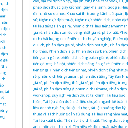
cao
,
địa chỉ dịch tin cậy
,
địa phương hóa
,
facebook
,
G+
,
gi
n
,
lịch
pháp dịch thuật
,
giấy kết hôn
,
giấy khai sinh
,
Google
,
Hiệ
 dịch
đính
,
hồ sơ du học
,
Khảo sát thị trường
,
Lãnh sứ quán
,
lị
nmar
sử
,
Ngôn ngữ dịch thuật
,
Ngôn ngữ phiên dịch
,
nhận dịc
Phiên
tài liệu tiếng Hàn giá rẻ
,
nhận dịch tài liệu tiếng Myanmar
n dịch
giá rẻ
,
nhận dịch tài liệu tiếng nhật giá rẻ
,
pháp luật
,
Phiê
dịch
dịch chất lượng cao
,
Phiên dịch chuyên nghiệp
,
Phiên dị
ịch
du lịch
,
phiên dịch giá rẻ
,
phiên dịch hội nghị
,
Phiên dịch
dịch
hội thảo
,
Phiên dịch là gì
,
Phiên dịch sự kiện
,
phiên dịch
 dịch
tiếng anh giá rẻ
,
phiên dịch tiếng balan giá rẻ
,
phiên dịch
t giá
tiếng đức tại hà nội
,
phiên dịch tiếng lào giá rẻ
,
Phiên dịc
n Nha
tiếng nga
,
Phiên dịch tiếng nhật
,
phiên dịch tiếng nhật gi
rung
rẻ
,
phiên dịch tiếng rumani
,
phiên dịch tiếng Tây Ban Nh
ịch
giá rẻ
,
phiên dịch tiếng thái giá rẻ
,
phiên dịch tiếng trung
bảo
giá rẻ
,
phiên dịch tiếng ý
,
phiên dịch Ukraina
,
Phiên dịch
án
,
tài
workshop
,
suy nghĩ về dịch thuật
,
tài chính
,
Tài liệu bảo
 kỹ
hiểm
,
Tài liệu chẩn đoán
,
tài liệu chuyên ngành kế toán
,
t
 mặt
,
liệu doanh nghiêp
,
tài liệu du học
,
tài liệu hướng dẫn kỹ
tiếng
thuật và sách hướng dẫn sử dụng
,
Tài liệu răng hàm mặt
,
ựng
Tài liệu xuất khẩu
,
Thế nào là dịch thuật
,
Thông dịch tiến
anh
,
thông tin chính trị
,
Tìm hiểu về dịch thuật
,
xây dựng