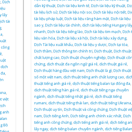
t
,
Dịch
dẫn kỹ thuật
,
Dịch tài liệu kinh tế
,
Dịch tài liệu kỹ thuật
,
Dị
liệu
tài liệu lịch sử
,
Dịch tài liệu nội soi
,
Dịch tài liệu nội tiết
,
Dị
y lấy
tài liệu pháp luật
,
Dịch tài liệu răng hàm mặt
,
Dịch tài liệu
ịch tài
sao y
,
Dịch tài liệu tài chính
,
dịch tài liệu tiếng Hungary lấ
g
,
nhanh
,
Dịch tài liệu tiếng lào
,
Dịch tài liệu tim mạch
,
Dịch t
òa
,
liệu văn hóa
,
Dịch tài liệu xã hội
,
Dịch tài liệu xây dựng
,
huật
Dịch Tài liệu xuất khẩu
,
Dịch tài liệu y dược
,
Dịch tại tòa
,
t công
Dịch thầm
,
Dịch thông tin chính trị
,
Dịch thuật
,
Dịch thuật
ẻ
,
chất lượng cao
,
Dịch thuật chuyên nghiệp
,
Dịch thuật cô
huật
chứng
,
dịch thuật đa ngôn ngữ giá rẻ
,
dịch thuật giá rẻ
,
,
dịch
Dịch thuật hàng đầu việt nam
,
Dịch thuật là gì
,
Dịch thuật
 đa
,
số một việt nam
,
dịch thuật tiếng anh chất lượng cao
,
dịc
ên
thuật tiếng anh giá rẻ
,
dịch thuật tiếng balan tại đống đa
,
dịch thuật tiếng hàn giá rẻ
,
dịch thuật tiếng nga chuyên
aina
,
ngành
,
dịch thuật tiếng nhật giá rẻ
,
dịch thuật tiếng
t việt
rumani
,
dịch thuật tiếng thái lan
,
dịch thuật tiếng Ukraina
,
ịch
Dịch thuật uy tín
,
Dịch thuật và công chứng
,
Dịch thuật việ
ng anh
nam
,
Dịch tiếng Anh
,
Dịch tiếng anh chính xác nhất
,
Dịch
Balan
tiếng anh công chứng
,
dịch tiếng anh giá rẻ
,
dịch tiếng a
ng Bồ
lấy ngay
,
dịch tiếng balan chuyên ngành
,
dịch tiếng Bala
Tiếng