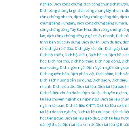
nghiệp
,
Dịch công chứng
,
dịch công chứng chất lượn
Dịch công chứng là gì
,
dịch công chứng lấy nhanh
,
dị
công chứng nhanh
,
dịch công chứng tiếng đức
,
dịch 
chứng tiếng Hungary
,
dịch công chứng tiếng rumani
,
công chứng tiếng Tây Ban Nha
,
dịch công chứng tiếng
lan
,
dịch công chứng tiếng ý giá rẻ lấy nhanh
,
Dịch cô
trình kiến trúc xây dựng
,
Dịch dự án
,
Dịch du lịch
,
dịch
rẻ
,
dịch giá rẻ ở đâu
,
Dịch giấy kết hôn
,
Dịch giấy khai
Dịch hộ chiếu
,
Dịch hộ khẩu
,
Dịch hồ sơ
,
Dịch hồ sơ 
học
,
Dịch hội chợ
,
Dịch hội thảo
,
Dịch hợp đồng
,
Dịc
marketting
,
Dịch ngôn ngữ
,
Dịch Ngôn ngữ thông dụ
Dịch nguyên bản
,
Dịch pháp việt
,
Dịch phim
,
Dịch sá
Dịch sách hướng dẫn sử dụng
,
Dịch sao y
,
Dịch siêu
nhanh
,
Dịch siêu tốc
,
Dịch tài liệu
,
Dịch tài liệu bảo h
Dịch tài liệu chuẩn đoán
,
Dịch tài liệu chuyên ngành
,
tài liệu chuyên ngành đa ngôn ngữ
,
Dịch tài liệu chu
ngành kế toán
,
Dịch tài liệu CNTT
,
Dịch tài liệu cơ khí
,
tài liệu doanh nghiêp
,
Dịch tài liệu du học
,
dịch tài li
học tiếng đức
,
Dịch tài liệu giáo dục
,
Dịch tài liệu hướ
dẫn kỹ thuật
,
Dịch tài liệu kinh tế
,
Dịch tài liệu kỹ thuật