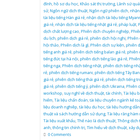
đính
,
hồ sơ du học
,
Khảo sát thị trường
,
Lãnh sứ quá
sử
,
Ngôn ngữ dịch thuật
,
Ngôn ngữ phiên dịch
,
nhận
tài liệu tiếng Hàn giá rẻ
,
nhận dịch tài liệu tiếng Mya
giá rẻ
,
nhận dịch tài liệu tiếng nhật giá rẻ
,
pháp luật
,
dịch chất lượng cao
,
Phiên dịch chuyên nghiệp
,
Phiê
du lịch
,
phiên dịch giá rẻ
,
phiên dịch hội nghị
,
Phiên 
hội thảo
,
Phiên dịch là gì
,
Phiên dịch sự kiện
,
phiên d
tiếng anh giá rẻ
,
phiên dịch tiếng balan giá rẻ
,
phiên 
tiếng đức tại hà nội
,
phiên dịch tiếng lào giá rẻ
,
Phiên
tiếng nga
,
Phiên dịch tiếng nhật
,
phiên dịch tiếng nhậ
rẻ
,
phiên dịch tiếng rumani
,
phiên dịch tiếng Tây Ba
giá rẻ
,
phiên dịch tiếng thái giá rẻ
,
phiên dịch tiếng t
giá rẻ
,
phiên dịch tiếng ý
,
phiên dịch Ukraina
,
Phiên d
workshop
,
suy nghĩ về dịch thuật
,
tài chính
,
Tài liệu 
hiểm
,
Tài liệu chẩn đoán
,
tài liệu chuyên ngành kế to
liệu doanh nghiêp
,
tài liệu du học
,
tài liệu hướng dẫn
thuật và sách hướng dẫn sử dụng
,
Tài liệu răng hàm
Tài liệu xuất khẩu
,
Thế nào là dịch thuật
,
Thông dịch 
anh
,
thông tin chính trị
,
Tìm hiểu về dịch thuật
,
xây d
0 Comments