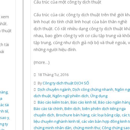
Cấu trúc của một công ty dịch thuật
Cấu trúc của các công ty dịch thuật trên thế giới kh
c xem
linh hoạt do tính chất linh hoạt của bản thân nghề
hất.
dịch thuật. Có rất nhiều dạng công ty dịch thuật kh
 thuật
nhau, bao gồm công ty với cơ cấu tập trung và khô
tập trung, cũng như dịch giả nội bộ và thuê ngoài, 
h tài
những người hiệu đính.
hái
(more…)
18 Tháng Tư, 2016
By
Công ty dịch thuật DỊCH SỐ
Dịch chuyên ngành
,
Dịch công chứng nhanh
,
Ngôn ng
hàng
,
dịch thuật
,
Ngôn ngữ phiên dịch
,
Ứng dụng
ga
Báo cáo kiểm toán
,
Báo cáo kinh tế
,
Báo cáo ngân hàn
ác tài
Báo cáo tài chính
,
Biên dịch
,
biên phiên dịch tiếng nga
nh tế
,
chuyển dịch
,
Brochure bán hàng
,
các loại bằng cấp
,
các t
sao y
,
liệu chuyên nghành kinh tế
,
các văn bản hợp đồng kinh t
ng ty
chứng minh nhân dân
,
chứng minh thư
,
Công chứng sao