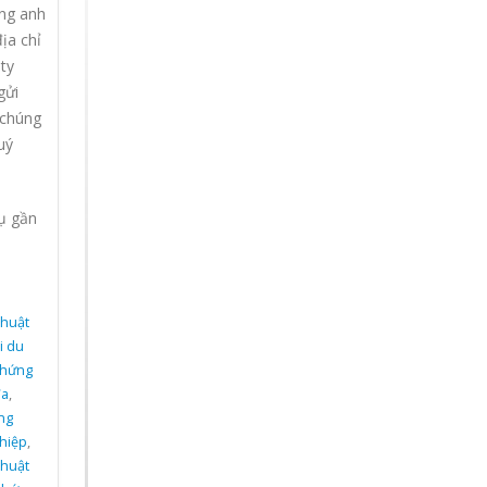
ếng anh
ịa chỉ
ty
gửi
 chúng
uý
ụ gần
thuật
i du
chứng
đa
,
ếng
ghiệp
,
thuật