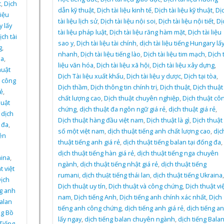
t
,
Dịch
dẫn kỹ thuật
,
Dịch tài liệu kinh tế
,
Dịch tài liệu kỹ thuật
,
Dị
liệu
tài liệu lịch sử
,
Dịch tài liệu nội soi
,
Dịch tài liệu nội tiết
,
Dị
y lấy
tài liệu pháp luật
,
Dịch tài liệu răng hàm mặt
,
Dịch tài liệu
ịch tài
sao y
,
Dịch tài liệu tài chính
,
dịch tài liệu tiếng Hungary lấ
g
,
nhanh
,
Dịch tài liệu tiếng lào
,
Dịch tài liệu tim mạch
,
Dịch t
òa
,
liệu văn hóa
,
Dịch tài liệu xã hội
,
Dịch tài liệu xây dựng
,
huật
Dịch Tài liệu xuất khẩu
,
Dịch tài liệu y dược
,
Dịch tại tòa
,
t công
Dịch thầm
,
Dịch thông tin chính trị
,
Dịch thuật
,
Dịch thuật
ẻ
,
chất lượng cao
,
Dịch thuật chuyên nghiệp
,
Dịch thuật cô
huật
chứng
,
dịch thuật đa ngôn ngữ giá rẻ
,
dịch thuật giá rẻ
,
,
dịch
Dịch thuật hàng đầu việt nam
,
Dịch thuật là gì
,
Dịch thuật
 đa
,
số một việt nam
,
dịch thuật tiếng anh chất lượng cao
,
dịc
ên
thuật tiếng anh giá rẻ
,
dịch thuật tiếng balan tại đống đa
,
dịch thuật tiếng hàn giá rẻ
,
dịch thuật tiếng nga chuyên
aina
,
ngành
,
dịch thuật tiếng nhật giá rẻ
,
dịch thuật tiếng
t việt
rumani
,
dịch thuật tiếng thái lan
,
dịch thuật tiếng Ukraina
,
ịch
Dịch thuật uy tín
,
Dịch thuật và công chứng
,
Dịch thuật việ
ng anh
nam
,
Dịch tiếng Anh
,
Dịch tiếng anh chính xác nhất
,
Dịch
Balan
tiếng anh công chứng
,
dịch tiếng anh giá rẻ
,
dịch tiếng a
ng Bồ
lấy ngay
,
dịch tiếng balan chuyên ngành
,
dịch tiếng Bala
Tiếng