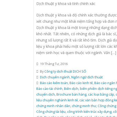
Dịch thuật y khoa và tính chính xác
Dịch thuật y khoa và độ chính xác thường đượ
xét chung như một khái niệm tổng hợp và đơn n
Dịch thuật y khoa là một trong những dạng dịch
khó nhất. Tất nhiên, có những dịch giả là bác sĩ,
nhưng số lượng rất ít và rất khó tìm. Dịch giả dịc
liệu y khoa phải hiểu một số lượng rất lớn các k
niệm sinh học và quen thuộc với ngành. Vấn […]
19 Tháng Tư, 2016
By
Công ty dịch thuật DỊCH SỐ
Dịch chuyên ngành
,
Ngôn ngữ dịch thuật
Báo cáo kiểm toán
,
Báo cáo kinh tế
,
Báo cáo ngân 
Báo cáo tài chính
,
Biên dịch
,
biên phiên dịch tiếng n
chuyển dịch
,
Brochure bán hàng
,
các loại bằng cấp
,
c
liệu chuyên nghành kinh tế
,
các văn bản hợp đồng ki
chứng minh nhân dân
,
chứng minh thư
,
Công chứng 
Công chứng tài liệu
,
công trình kiến trúc xây dựng
,
cô