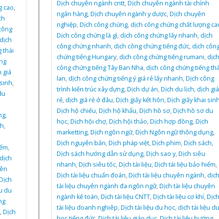
Dịch chuyên ngành cntt
,
Dịch chuyên ngành tài chính
g cao
,
ngân hàng
,
Dịch chuyên ngành y dược
,
Dịch chuyên
ch
nghiệp
,
Dịch công chứng
,
dịch công chứng chất lượng ca
công
Dịch công chứng là gì
,
dịch công chứng lấy nhanh
,
dịch
dịch
công chứng nhanh
,
dịch công chứng tiếng đức
,
dịch côn
 thái
chứng tiếng Hungary
,
dịch công chứng tiếng rumani
,
dịc
ng
công chứng tiếng Tây Ban Nha
,
dịch công chứng tiếng thá
 giá
lan
,
dịch công chứng tiếng ý giá rẻ lấy nhanh
,
Dịch công
 sinh
,
trình kiến trúc xây dựng
,
Dịch dự án
,
Dịch du lịch
,
dịch giá
du
rẻ
,
dịch giá rẻ ở đâu
,
Dịch giấy kết hôn
,
Dịch giấy khai sin
h
Dịch hộ chiếu
,
Dịch hộ khẩu
,
Dịch hồ sơ
,
Dịch hồ sơ du
ng
,
học
,
Dịch hội chợ
,
Dịch hội thảo
,
Dịch hợp đồng
,
Dịch
ch
,
marketting
,
Dịch ngôn ngữ
,
Dịch Ngôn ngữ thông dụng
,
Dịch nguyên bản
,
Dịch pháp việt
,
Dịch phim
,
Dịch sách
,
iểm
,
Dịch sách hướng dẫn sử dụng
,
Dịch sao y
,
Dịch siêu
dịch
nhanh
,
Dịch siêu tốc
,
Dịch tài liệu
,
Dịch tài liệu bảo hiểm
,
yên
Dịch tài liệu chuẩn đoán
,
Dịch tài liệu chuyên ngành
,
dịc
Dịch
tài liệu chuyên ngành đa ngôn ngữ
,
Dịch tài liệu chuyên
ệu du
ngành kế toán
,
Dịch tài liệu CNTT
,
Dịch tài liệu cơ khí
,
Dịc
ng
tài liệu doanh nghiêp
,
Dịch tài liệu du học
,
dịch tài liệu d
,
Dịch
học tiếng đức
,
Dịch tài liệu giáo dục
,
Dịch tài liệu hướng