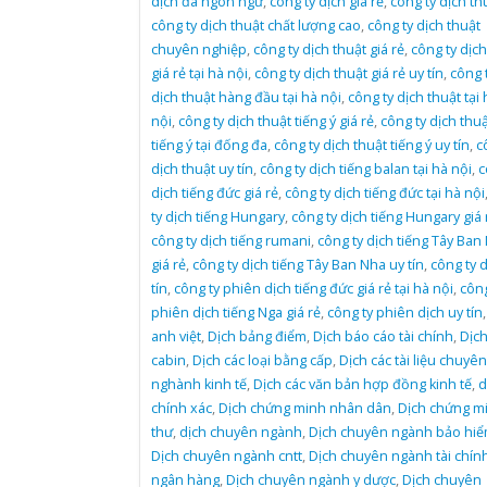
dịch đa ngôn ngữ
,
công ty dịch giá rẻ
,
công ty dịch th
công ty dịch thuật chất lượng cao
,
công ty dịch thuật
chuyên nghiệp
,
công ty dịch thuật giá rẻ
,
công ty dịch
giá rẻ tại hà nội
,
công ty dịch thuật giá rẻ uy tín
,
công 
dịch thuật hàng đầu tại hà nội
,
công ty dịch thuật tại 
nội
,
công ty dịch thuật tiếng ý giá rẻ
,
công ty dịch thuậ
tiếng ý tại đống đa
,
công ty dịch thuật tiếng ý uy tín
,
c
dịch thuật uy tín
,
công ty dịch tiếng balan tại hà nội
,
c
dịch tiếng đức giá rẻ
,
công ty dịch tiếng đức tại hà nội
ty dịch tiếng Hungary
,
công ty dịch tiếng Hungary giá 
công ty dịch tiếng rumani
,
công ty dịch tiếng Tây Ban
giá rẻ
,
công ty dịch tiếng Tây Ban Nha uy tín
,
công ty d
tín
,
công ty phiên dịch tiếng đức giá rẻ tại hà nội
,
công
phiên dịch tiếng Nga giá rẻ
,
công ty phiên dịch uy tín
anh việt
,
Dịch bảng điểm
,
Dịch báo cáo tài chính
,
Dịc
cabin
,
Dịch các loại bằng cấp
,
Dịch các tài liệu chuyên
nghành kinh tế
,
Dịch các văn bản hợp đồng kinh tế
,
d
chính xác
,
Dịch chứng minh nhân dân
,
Dịch chứng m
thư
,
dịch chuyên ngành
,
Dịch chuyên ngành bảo hi
Dịch chuyên ngành cntt
,
Dịch chuyên ngành tài chín
ngân hàng
,
Dịch chuyên ngành y dược
,
Dịch chuyên