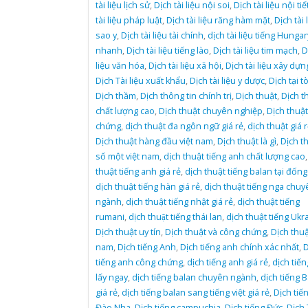
tài liệu lịch sử
,
Dịch tài liệu nội soi
,
Dịch tài liệu nội tiế
tài liệu pháp luật
,
Dịch tài liệu răng hàm mặt
,
Dịch tài 
sao y
,
Dịch tài liệu tài chính
,
dịch tài liệu tiếng Hungar
nhanh
,
Dịch tài liệu tiếng lào
,
Dịch tài liệu tim mạch
,
D
liệu văn hóa
,
Dịch tài liệu xã hội
,
Dịch tài liệu xây dựn
Dịch Tài liệu xuất khẩu
,
Dịch tài liệu y dược
,
Dịch tại t
Dịch thầm
,
Dịch thông tin chính trị
,
Dịch thuật
,
Dịch t
chất lượng cao
,
Dịch thuật chuyên nghiệp
,
Dịch thuậ
chứng
,
dịch thuật đa ngôn ngữ giá rẻ
,
dịch thuật giá r
Dịch thuật hàng đầu việt nam
,
Dịch thuật là gì
,
Dịch t
số một việt nam
,
dịch thuật tiếng anh chất lượng cao
thuật tiếng anh giá rẻ
,
dịch thuật tiếng balan tại đống
dịch thuật tiếng hàn giá rẻ
,
dịch thuật tiếng nga chuy
ngành
,
dịch thuật tiếng nhật giá rẻ
,
dịch thuật tiếng
rumani
,
dịch thuật tiếng thái lan
,
dịch thuật tiếng Ukr
Dịch thuật uy tín
,
Dịch thuật và công chứng
,
Dịch thuậ
nam
,
Dịch tiếng Anh
,
Dịch tiếng anh chính xác nhất
,
D
tiếng anh công chứng
,
dịch tiếng anh giá rẻ
,
dịch tiế
lấy ngay
,
dịch tiếng balan chuyên ngành
,
dịch tiếng 
giá rẻ
,
dịch tiếng balan sang tiếng việt giá rẻ
,
Dịch tiế
Đào Nha
,
Dịch tiếng campuchia
,
Dịch tiếng Đức
,
Dịch 