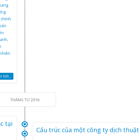
 sang
iếng
 chính
 bản
ên
 anh
,
h
phiên
 tiết...
THÁNG TƯ 2016
c tại
Cấu trúc của một công ty dịch thuật