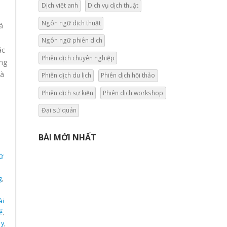
Dịch việt anh
Dịch vụ dịch thuật
Ngôn ngữ dịch thuật
á
Ngôn ngữ phiên dịch
ác
Phiên dịch chuyên nghiệp
ng
và
Phiên dịch du lịch
Phiên dịch hội thảo
Phiên dịch sự kiện
Phiên dịch workshop
Đại sứ quán
BÀI MỚI NHẤT
ữ
g
,
ài
ế
,
 y
,