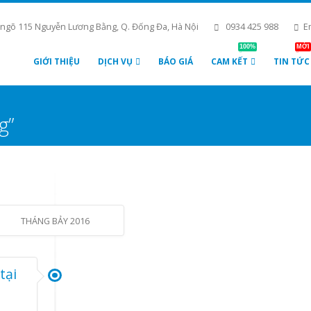
 ngõ 115 Nguyễn Lương Bằng, Q. Đống Đa, Hà Nội
0934 425 988
E
100%
MỚI
GIỚI THIỆU
DỊCH VỤ
BÁO GIÁ
CAM KẾT
TIN TỨC
g”
THÁNG BẢY 2016
tại