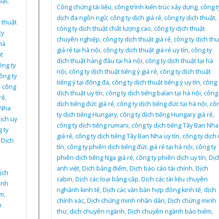
uật
,
Công chứng tài liệu
,
công trình kiến trúc xây dựng
,
công t
dịch đa ngôn ngữ
,
công ty dịch giá rẻ
,
công ty dịch thuật
,
 thuật
công ty dịch thuật chất lượng cao
,
công ty dịch thuật
ty
chuyên nghiệp
,
công ty dịch thuật giá rẻ
,
công ty dịch thu
hà
giá rẻ tại hà nội
,
công ty dịch thuật giá rẻ uy tín
,
công ty
t
dịch thuật hàng đầu tại hà nội
,
công ty dịch thuật tại hà
ông ty
nội
,
công ty dịch thuật tiếng ý giá rẻ
,
công ty dịch thuật
ông ty
tiếng ý tại đống đa
,
công ty dịch thuật tiếng ý uy tín
,
công 
,
công
dịch thuật uy tín
,
công ty dịch tiếng balan tại hà nội
,
công 
rẻ
,
dịch tiếng đức giá rẻ
,
công ty dịch tiếng đức tại hà nội
,
cô
 Nha
ty dịch tiếng Hungary
,
công ty dịch tiếng Hungary giá rẻ
,
ịch uy
công ty dịch tiếng rumani
,
công ty dịch tiếng Tây Ban Nha
 ty
giá rẻ
,
công ty dịch tiếng Tây Ban Nha uy tín
,
công ty dịch 
,
Dịch
tín
,
công ty phiên dịch tiếng đức giá rẻ tại hà nội
,
công ty
h
phiên dịch tiếng Nga giá rẻ
,
công ty phiên dịch uy tín
,
Dịc
anh việt
,
Dịch bảng điểm
,
Dịch báo cáo tài chính
,
Dịch
ịch
cabin
,
Dịch các loại bằng cấp
,
Dịch các tài liệu chuyên
inh
nghành kinh tế
,
Dịch các văn bản hợp đồng kinh tế
,
dịch
ểm
,
chính xác
,
Dịch chứng minh nhân dân
,
Dịch chứng minh
h
thư
,
dịch chuyên ngành
,
Dịch chuyên ngành bảo hiểm
,