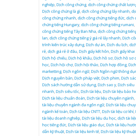
nghiệp
,
Dịch công chứng
,
dịch công chứng chất lượn
Dịch công chứng là gì
,
dịch công chứng lấy nhanh
,
dị
công chứng nhanh
,
dịch công chứng tiếng đức
,
dịch 
chứng tiếng Hungary
,
dịch công chứng tiếng rumani
,
công chứng tiếng Tây Ban Nha
,
dịch công chứng tiếng
lan
,
dịch công chứng tiếng ý giá rẻ lấy nhanh
,
Dịch cô
trình kiến trúc xây dựng
,
Dịch dự án
,
Dịch du lịch
,
dịch
rẻ
,
dịch giá rẻ ở đâu
,
Dịch giấy kết hôn
,
Dịch giấy khai
Dịch hộ chiếu
,
Dịch hộ khẩu
,
Dịch hồ sơ
,
Dịch hồ sơ 
học
,
Dịch hội chợ
,
Dịch hội thảo
,
Dịch hợp đồng
,
Dịc
marketting
,
Dịch ngôn ngữ
,
Dịch Ngôn ngữ thông dụ
Dịch nguyên bản
,
Dịch pháp việt
,
Dịch phim
,
Dịch sá
Dịch sách hướng dẫn sử dụng
,
Dịch sao y
,
Dịch siêu
nhanh
,
Dịch siêu tốc
,
Dịch tài liệu
,
Dịch tài liệu bảo h
Dịch tài liệu chuẩn đoán
,
Dịch tài liệu chuyên ngành
,
tài liệu chuyên ngành đa ngôn ngữ
,
Dịch tài liệu chu
ngành kế toán
,
Dịch tài liệu CNTT
,
Dịch tài liệu cơ khí
,
tài liệu doanh nghiêp
,
Dịch tài liệu du học
,
dịch tài li
học tiếng đức
,
Dịch tài liệu giáo dục
,
Dịch tài liệu hướ
dẫn kỹ thuật
,
Dịch tài liệu kinh tế
,
Dịch tài liệu kỹ thuật