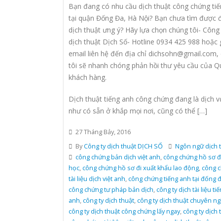
Bạn đang có nhu cầu dịch thuật công chứng ti
tại quận Đống Đa, Hà Nội? Bạn chưa tìm được đ
dịch thuật ưng ý? Hãy lựa chọn chúng tôi- Công 
dịch thuật Dịch Số- Hotline 0934 425 988 hoặc 
email liên hệ đến địa chỉ dichsohn@gmail.com,
tôi sẽ nhanh chóng phản hồi thư yêu cầu của Q
khách hàng.
Dịch thuật tiếng anh công chứng đang là dịch v
như có sẵn ở khắp mọi nơi, cũng có thể […]
27 Tháng Bảy, 2016
By
Công ty dịch thuật DỊCH SỐ
Ngôn ngữ dịch 
công chứng bản dịch việt anh
,
công chứng hồ sơ đ
học
,
công chứng hồ sơ đi xuất khẩu lao động
,
công 
tài liệu dịch việt anh
,
công chứng tiếng anh tại đống 
công chứng tư pháp bản dịch
,
công ty dịch tài liệu ti
anh
,
công ty dịch thuật
,
công ty dịch thuật chuyên n
công ty dịch thuật công chứng lấy ngay
,
công ty dịch 