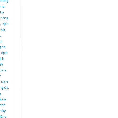
 chứng
ông
 hà
 tiếng
,
Dịch
 xác
,
u
ệu
g đa
,
,
dịch
ịch
nh
dịch
n
,
Dịch
ng đa
,
g
g uy
 anh
h kỹ
tiếng