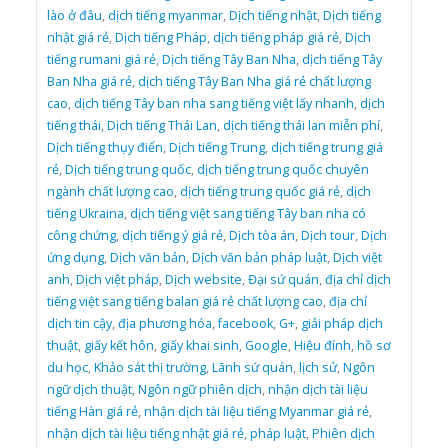
lào ở đâu
,
dịch tiếng myanmar
,
Dịch tiếng nhật
,
Dịch tiếng
nhật giá rẻ
,
Dịch tiếng Pháp
,
dịch tiếng pháp giá rẻ
,
Dịch
tiếng rumani giá rẻ
,
Dịch tiếng Tây Ban Nha
,
dịch tiếng Tây
Ban Nha giá rẻ
,
dịch tiếng Tây Ban Nha giá rẻ chất lượng
cao
,
dịch tiếng Tây ban nha sang tiếng việt lấy nhanh
,
dịch
tiếng thái
,
Dịch tiếng Thái Lan
,
dịch tiếng thái lan miễn phí
,
Dịch tiếng thụy điển
,
Dịch tiếng Trung
,
dịch tiếng trung giá
rẻ
,
Dịch tiếng trung quốc
,
dịch tiếng trung quốc chuyên
ngành chất lượng cao
,
dịch tiếng trung quốc giá rẻ
,
dịch
tiếng Ukraina
,
dịch tiếng việt sang tiếng Tây ban nha có
công chứng
,
dịch tiếng ý giá rẻ
,
Dịch tòa án
,
Dịch tour
,
Dịch
ứng dụng
,
Dịch văn bản
,
Dịch văn bản pháp luật
,
Dịch việt
anh
,
Dịch việt pháp
,
Dịch website
,
Đại sứ quán
,
địa chỉ dịch
tiếng việt sang tiếng balan giá rẻ chất lượng cao
,
địa chỉ
dịch tin cậy
,
địa phương hóa
,
facebook
,
G+
,
giải pháp dịch
thuật
,
giấy kết hôn
,
giấy khai sinh
,
Google
,
Hiệu đính
,
hồ sơ
du học
,
Khảo sát thị trường
,
Lãnh sứ quán
,
lịch sử
,
Ngôn
ngữ dịch thuật
,
Ngôn ngữ phiên dịch
,
nhận dịch tài liệu
tiếng Hàn giá rẻ
,
nhận dịch tài liệu tiếng Myanmar giá rẻ
,
nhận dịch tài liệu tiếng nhật giá rẻ
,
pháp luật
,
Phiên dịch