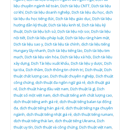
liệu chuyên ngành kế toán
,
Dịch tài liệu CNTT
,
Dịch tài liệu
cơ khí
,
Dịch tài liệu doanh nghiêp
,
Dịch tài liệu du học
,
dịch
tài liệu du học tiếng đức
,
Dịch tài liệu giáo dục
,
Dịch tài liệu
hướng dẫn kỹ thuật
,
Dịch tài liệu kinh tế
,
Dịch tài liệu kỹ
thuật
,
Dịch tài liệu lịch sử
,
Dịch tài liệu nội soi
,
Dịch tài liệu
nội tiết
,
Dịch tài liệu pháp luật
,
Dịch tài liệu răng hàm mặt
,
Dịch tài liệu sao y
,
Dịch tài liệu tài chính
,
dịch tài liệu tiếng
Hungary lấy nhanh
,
Dịch tài liệu tiếng lào
,
Dịch tài liệu tim
mạch
,
Dịch tài liệu văn hóa
,
Dịch tài liệu xã hội
,
Dịch tài liệu
xây dựng
,
Dịch Tài liệu xuất khẩu
,
Dịch tài liệu y dược
,
Dịch
tại tòa
,
Dịch thầm
,
Dịch thông tin chính trị
,
Dịch thuật
,
Dịch
thuật chất lượng cao
,
Dịch thuật chuyên nghiệp
,
Dịch thuật
công chứng
,
dịch thuật đa ngôn ngữ giá rẻ
,
dịch thuật giá
rẻ
,
Dịch thuật hàng đầu việt nam
,
Dịch thuật là gì
,
Dịch
thuật số một việt nam
,
dịch thuật tiếng anh chất lượng cao
,
dịch thuật tiếng anh giá rẻ
,
dịch thuật tiếng balan tại đống
đa
,
dịch thuật tiếng hàn giá rẻ
,
dịch thuật tiếng nga chuyên
ngành
,
dịch thuật tiếng nhật giá rẻ
,
dịch thuật tiếng rumani
,
dịch thuật tiếng thái lan
,
dịch thuật tiếng Ukraina
,
Dịch
thuật uy tín
,
Dịch thuật và công chứng
,
Dịch thuật việt nam
,