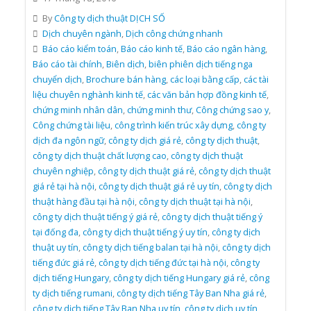
By
Công ty dịch thuật DỊCH SỐ
Dịch chuyên ngành
,
Dịch công chứng nhanh
Báo cáo kiểm toán
,
Báo cáo kinh tế
,
Báo cáo ngân hàng
,
Báo cáo tài chính
,
Biên dịch
,
biên phiên dịch tiếng nga
chuyển dịch
,
Brochure bán hàng
,
các loại bằng cấp
,
các tài
liệu chuyên nghành kinh tế
,
các văn bản hợp đồng kinh tế
,
chứng minh nhân dân
,
chứng minh thư
,
Công chứng sao y
,
Công chứng tài liệu
,
công trình kiến trúc xây dựng
,
công ty
dịch đa ngôn ngữ
,
công ty dịch giá rẻ
,
công ty dịch thuật
,
công ty dịch thuật chất lượng cao
,
công ty dịch thuật
chuyên nghiệp
,
công ty dịch thuật giá rẻ
,
công ty dịch thuật
giá rẻ tại hà nội
,
công ty dịch thuật giá rẻ uy tín
,
công ty dịch
thuật hàng đầu tại hà nội
,
công ty dịch thuật tại hà nội
,
công ty dịch thuật tiếng ý giá rẻ
,
công ty dịch thuật tiếng ý
tại đống đa
,
công ty dịch thuật tiếng ý uy tín
,
công ty dịch
thuật uy tín
,
công ty dịch tiếng balan tại hà nội
,
công ty dịch
tiếng đức giá rẻ
,
công ty dịch tiếng đức tại hà nội
,
công ty
dịch tiếng Hungary
,
công ty dịch tiếng Hungary giá rẻ
,
công
ty dịch tiếng rumani
,
công ty dịch tiếng Tây Ban Nha giá rẻ
,
công ty dịch tiếng Tây Ban Nha uy tín
,
công ty dịch uy tín
,