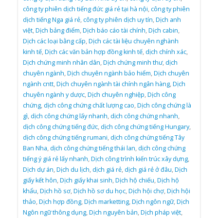
công ty phiên dịch tiếng đức giá rẻ tại hà nội
,
công ty phiên
dịch tiếng Nga giá rẻ
,
công ty phiên dịch uy tín
,
Dịch anh
việt
,
Dịch bảng điểm
,
Dịch báo cáo tài chính
,
Dịch cabin
,
Dịch các loại bằng cấp
,
Dịch các tài liệu chuyên nghành
kinh tế
,
Dịch các văn bản hợp đồng kinh tế
,
dịch chính xác
,
Dịch chứng minh nhân dân
,
Dịch chứng minh thư
,
dịch
chuyên ngành
,
Dịch chuyên ngành bảo hiểm
,
Dịch chuyên
ngành cntt
,
Dịch chuyên ngành tài chính ngân hàng
,
Dịch
chuyên ngành y dược
,
Dịch chuyên nghiệp
,
Dịch công
chứng
,
dịch công chứng chất lượng cao
,
Dịch công chứng là
gì
,
dịch công chứng lấy nhanh
,
dịch công chứng nhanh
,
dịch công chứng tiếng đức
,
dịch công chứng tiếng Hungary
,
dịch công chứng tiếng rumani
,
dịch công chứng tiếng Tây
Ban Nha
,
dịch công chứng tiếng thái lan
,
dịch công chứng
tiếng ý giá rẻ lấy nhanh
,
Dịch công trình kiến trúc xây dựng
,
Dịch dự án
,
Dịch du lịch
,
dịch giá rẻ
,
dịch giá rẻ ở đâu
,
Dịch
giấy kết hôn
,
Dịch giấy khai sinh
,
Dịch hộ chiếu
,
Dịch hộ
khẩu
,
Dịch hồ sơ
,
Dịch hồ sơ du học
,
Dịch hội chợ
,
Dịch hội
thảo
,
Dịch hợp đồng
,
Dịch marketting
,
Dịch ngôn ngữ
,
Dịch
Ngôn ngữ thông dụng
,
Dịch nguyên bản
,
Dịch pháp việt
,