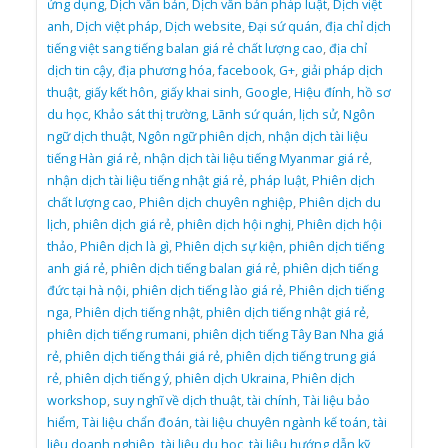
ứng dụng
,
Dịch văn bản
,
Dịch văn bản pháp luật
,
Dịch việt
anh
,
Dịch việt pháp
,
Dịch website
,
Đại sứ quán
,
địa chỉ dịch
tiếng việt sang tiếng balan giá rẻ chất lượng cao
,
địa chỉ
dịch tin cậy
,
địa phương hóa
,
facebook
,
G+
,
giải pháp dịch
thuật
,
giấy kết hôn
,
giấy khai sinh
,
Google
,
Hiệu đính
,
hồ sơ
du học
,
Khảo sát thị trường
,
Lãnh sứ quán
,
lịch sử
,
Ngôn
ngữ dịch thuật
,
Ngôn ngữ phiên dịch
,
nhận dịch tài liệu
tiếng Hàn giá rẻ
,
nhận dịch tài liệu tiếng Myanmar giá rẻ
,
nhận dịch tài liệu tiếng nhật giá rẻ
,
pháp luật
,
Phiên dịch
chất lượng cao
,
Phiên dịch chuyên nghiệp
,
Phiên dịch du
lịch
,
phiên dịch giá rẻ
,
phiên dịch hội nghị
,
Phiên dịch hội
thảo
,
Phiên dịch là gì
,
Phiên dịch sự kiện
,
phiên dịch tiếng
anh giá rẻ
,
phiên dịch tiếng balan giá rẻ
,
phiên dịch tiếng
đức tại hà nội
,
phiên dịch tiếng lào giá rẻ
,
Phiên dịch tiếng
nga
,
Phiên dịch tiếng nhật
,
phiên dịch tiếng nhật giá rẻ
,
phiên dịch tiếng rumani
,
phiên dịch tiếng Tây Ban Nha giá
rẻ
,
phiên dịch tiếng thái giá rẻ
,
phiên dịch tiếng trung giá
rẻ
,
phiên dịch tiếng ý
,
phiên dịch Ukraina
,
Phiên dịch
workshop
,
suy nghĩ về dịch thuật
,
tài chính
,
Tài liệu bảo
hiểm
,
Tài liệu chẩn đoán
,
tài liệu chuyên ngành kế toán
,
tài
liệu doanh nghiêp
,
tài liệu du học
,
tài liệu hướng dẫn kỹ