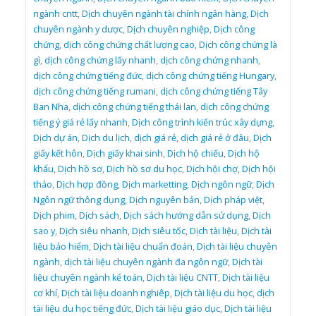
ngành cntt
,
Dịch chuyên ngành tài chính ngân hàng
,
Dịch
chuyên ngành y dược
,
Dịch chuyên nghiệp
,
Dịch công
chứng
,
dịch công chứng chất lượng cao
,
Dịch công chứng là
gì
,
dịch công chứng lấy nhanh
,
dịch công chứng nhanh
,
dịch công chứng tiếng đức
,
dịch công chứng tiếng Hungary
,
dịch công chứng tiếng rumani
,
dịch công chứng tiếng Tây
Ban Nha
,
dịch công chứng tiếng thái lan
,
dịch công chứng
tiếng ý giá rẻ lấy nhanh
,
Dịch công trình kiến trúc xây dựng
,
Dịch dự án
,
Dịch du lịch
,
dịch giá rẻ
,
dịch giá rẻ ở đâu
,
Dịch
giấy kết hôn
,
Dịch giấy khai sinh
,
Dịch hộ chiếu
,
Dịch hộ
khẩu
,
Dịch hồ sơ
,
Dịch hồ sơ du học
,
Dịch hội chợ
,
Dịch hội
thảo
,
Dịch hợp đồng
,
Dịch marketting
,
Dịch ngôn ngữ
,
Dịch
Ngôn ngữ thông dụng
,
Dịch nguyên bản
,
Dịch pháp việt
,
Dịch phim
,
Dịch sách
,
Dịch sách hướng dẫn sử dụng
,
Dịch
sao y
,
Dịch siêu nhanh
,
Dịch siêu tốc
,
Dịch tài liệu
,
Dịch tài
liệu bảo hiểm
,
Dịch tài liệu chuẩn đoán
,
Dịch tài liệu chuyên
ngành
,
dịch tài liệu chuyên ngành đa ngôn ngữ
,
Dịch tài
liệu chuyên ngành kế toán
,
Dịch tài liệu CNTT
,
Dịch tài liệu
cơ khí
,
Dịch tài liệu doanh nghiêp
,
Dịch tài liệu du học
,
dịch
tài liệu du học tiếng đức
,
Dịch tài liệu giáo dục
,
Dịch tài liệu