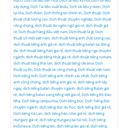
mạch
,
Dịch tài liệu văn hóa
,
Dịch tài liệu xã hội
,
Dịch tài liệu
xây dựng
,
Dịch Tài liệu xuất khẩu
,
Dịch tài liệu y dược
,
Dịch
tại tòa
,
Dịch thầm
,
Dịch thông tin chính trị
,
Dịch thuật
,
Dịch
thuật chất lượng cao
,
Dịch thuật chuyên nghiệp
,
Dịch thuật
công chứng
,
dịch thuật đa ngôn ngữ giá rẻ
,
dịch thuật giá
rẻ
,
Dịch thuật hàng đầu việt nam
,
Dịch thuật là gì
,
Dịch
thuật số một việt nam
,
dịch thuật tiếng anh chất lượng cao
,
dịch thuật tiếng anh giá rẻ
,
dịch thuật tiếng balan tại đống
đa
,
dịch thuật tiếng hàn giá rẻ
,
dịch thuật tiếng nga chuyên
ngành
,
dịch thuật tiếng nhật giá rẻ
,
dịch thuật tiếng rumani
,
dịch thuật tiếng thái lan
,
dịch thuật tiếng Ukraina
,
Dịch
thuật uy tín
,
Dịch thuật và công chứng
,
Dịch thuật việt nam
,
Dịch tiếng Anh
,
Dịch tiếng anh chính xác nhất
,
Dịch tiếng
anh công chứng
,
dịch tiếng anh giá rẻ
,
dịch tiếng anh lấy
ngay
,
dịch tiếng balan chuyên ngành
,
dịch tiếng Balan giá
rẻ
,
dịch tiếng balan sang tiếng việt giá rẻ
,
Dịch tiếng Bồ Đào
Nha
,
Dịch tiếng campuchia
,
Dịch tiếng Đức
,
Dịch Tiếng đức
chuyên ngành
,
dịch tiếng đức du học
,
dịch tiếng đức giá rẻ
,
Dịch tiếng Hà Lan
,
dịch tiếng hán nôm giá rẻ
,
dịch tiếng
Hungary giá rẻ
,
dịch tiếng Hungary tại hà nội
,
Dịch tiếng
Indonesia
,
Dịch tiếng lào
,
dịch tiếng lào giá rẻ
,
dịch tiếng