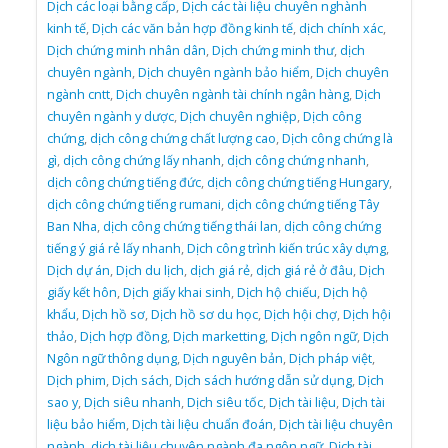
Dịch các loại bằng cấp
,
Dịch các tài liệu chuyên nghành
kinh tế
,
Dịch các văn bản hợp đồng kinh tế
,
dịch chính xác
,
Dịch chứng minh nhân dân
,
Dịch chứng minh thư
,
dịch
chuyên ngành
,
Dịch chuyên ngành bảo hiểm
,
Dịch chuyên
ngành cntt
,
Dịch chuyên ngành tài chính ngân hàng
,
Dịch
chuyên ngành y dược
,
Dịch chuyên nghiệp
,
Dịch công
chứng
,
dịch công chứng chất lượng cao
,
Dịch công chứng là
gì
,
dịch công chứng lấy nhanh
,
dịch công chứng nhanh
,
dịch công chứng tiếng đức
,
dịch công chứng tiếng Hungary
,
dịch công chứng tiếng rumani
,
dịch công chứng tiếng Tây
Ban Nha
,
dịch công chứng tiếng thái lan
,
dịch công chứng
tiếng ý giá rẻ lấy nhanh
,
Dịch công trình kiến trúc xây dựng
,
Dịch dự án
,
Dịch du lịch
,
dịch giá rẻ
,
dịch giá rẻ ở đâu
,
Dịch
giấy kết hôn
,
Dịch giấy khai sinh
,
Dịch hộ chiếu
,
Dịch hộ
khẩu
,
Dịch hồ sơ
,
Dịch hồ sơ du học
,
Dịch hội chợ
,
Dịch hội
thảo
,
Dịch hợp đồng
,
Dịch marketting
,
Dịch ngôn ngữ
,
Dịch
Ngôn ngữ thông dụng
,
Dịch nguyên bản
,
Dịch pháp việt
,
Dịch phim
,
Dịch sách
,
Dịch sách hướng dẫn sử dụng
,
Dịch
sao y
,
Dịch siêu nhanh
,
Dịch siêu tốc
,
Dịch tài liệu
,
Dịch tài
liệu bảo hiểm
,
Dịch tài liệu chuẩn đoán
,
Dịch tài liệu chuyên
ngành
,
dịch tài liệu chuyên ngành đa ngôn ngữ
,
Dịch tài