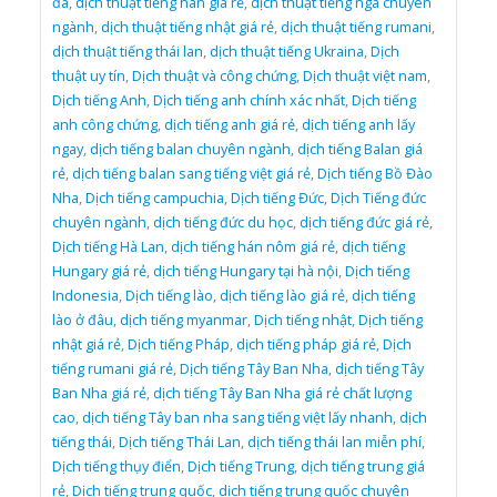
đa
,
dịch thuật tiếng hàn giá rẻ
,
dịch thuật tiếng nga chuyên
ngành
,
dịch thuật tiếng nhật giá rẻ
,
dịch thuật tiếng rumani
,
dịch thuật tiếng thái lan
,
dịch thuật tiếng Ukraina
,
Dịch
thuật uy tín
,
Dịch thuật và công chứng
,
Dịch thuật việt nam
,
Dịch tiếng Anh
,
Dịch tiếng anh chính xác nhất
,
Dịch tiếng
anh công chứng
,
dịch tiếng anh giá rẻ
,
dịch tiếng anh lấy
ngay
,
dịch tiếng balan chuyên ngành
,
dịch tiếng Balan giá
rẻ
,
dịch tiếng balan sang tiếng việt giá rẻ
,
Dịch tiếng Bồ Đào
Nha
,
Dịch tiếng campuchia
,
Dịch tiếng Đức
,
Dịch Tiếng đức
chuyên ngành
,
dịch tiếng đức du học
,
dịch tiếng đức giá rẻ
,
Dịch tiếng Hà Lan
,
dịch tiếng hán nôm giá rẻ
,
dịch tiếng
Hungary giá rẻ
,
dịch tiếng Hungary tại hà nội
,
Dịch tiếng
Indonesia
,
Dịch tiếng lào
,
dịch tiếng lào giá rẻ
,
dịch tiếng
lào ở đâu
,
dịch tiếng myanmar
,
Dịch tiếng nhật
,
Dịch tiếng
nhật giá rẻ
,
Dịch tiếng Pháp
,
dịch tiếng pháp giá rẻ
,
Dịch
tiếng rumani giá rẻ
,
Dịch tiếng Tây Ban Nha
,
dịch tiếng Tây
Ban Nha giá rẻ
,
dịch tiếng Tây Ban Nha giá rẻ chất lượng
cao
,
dịch tiếng Tây ban nha sang tiếng việt lấy nhanh
,
dịch
tiếng thái
,
Dịch tiếng Thái Lan
,
dịch tiếng thái lan miễn phí
,
Dịch tiếng thụy điển
,
Dịch tiếng Trung
,
dịch tiếng trung giá
rẻ
,
Dịch tiếng trung quốc
,
dịch tiếng trung quốc chuyên