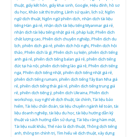
thuật
,
giấy kết hôn
,
giấy khai sinh
,
Google
,
Hiệu đính
,
hồ sơ
du học
,
Khảo sát thị trường
,
Lãnh sứ quán
,
lịch sử
,
Ngôn
ngữ dịch thuật
,
Ngôn ngữ phiên dịch
,
nhận dịch tài liệu
tiếng Hàn giá rẻ
,
nhận dịch tài liệu tiếng Myanmar giá rẻ
,
nhận dịch tài liệu tiếng nhật giá rẻ
,
pháp luật
,
Phiên dịch
chất lượng cao
,
Phiên dịch chuyên nghiệp
,
Phiên dịch du
lịch
,
phiên dịch giá rẻ
,
phiên dịch hội nghị
,
Phiên dịch hội
thảo
,
Phiên dịch là gì
,
Phiên dịch sự kiện
,
phiên dịch tiếng
anh giá rẻ
,
phiên dịch tiếng balan giá rẻ
,
phiên dịch tiếng
đức tại hà nội
,
phiên dịch tiếng lào giá rẻ
,
Phiên dịch tiếng
nga
,
Phiên dịch tiếng nhật
,
phiên dịch tiếng nhật giá rẻ
,
phiên dịch tiếng rumani
,
phiên dịch tiếng Tây Ban Nha giá
rẻ
,
phiên dịch tiếng thái giá rẻ
,
phiên dịch tiếng trung giá
rẻ
,
phiên dịch tiếng ý
,
phiên dịch Ukraina
,
Phiên dịch
workshop
,
suy nghĩ về dịch thuật
,
tài chính
,
Tài liệu bảo
hiểm
,
Tài liệu chẩn đoán
,
tài liệu chuyên ngành kế toán
,
tài
liệu doanh nghiêp
,
tài liệu du học
,
tài liệu hướng dẫn kỹ
thuật và sách hướng dẫn sử dụng
,
Tài liệu răng hàm mặt
,
Tài liệu xuất khẩu
,
Thế nào là dịch thuật
,
Thông dịch tiếng
anh
,
thông tin chính trị
,
Tìm hiểu về dịch thuật
,
xây dựng