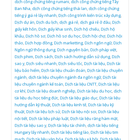
dịch công chứng tiếng rumani
,
dịch công chứng tiếng Tây
Ban Nha
,
dịch công chứng tiếng thái lan
,
dịch công chứng
tiếng ý giá rẻ lấy nhanh
,
Dịch công trình kiến trúc xây dựng
,
Dịch dự án
,
Dịch du lịch
,
dịch giá rẻ
,
dịch giá rẻ ở đâu
,
Dịch
giấy kết hôn
,
Dịch giấy khai sinh
,
Dịch hộ chiếu
,
Dịch hộ
khẩu
,
Dịch hồ sơ
,
Dịch hồ sơ du học
,
Dịch hội chợ
,
Dịch hội
thảo
,
Dịch hợp đồng
,
Dịch marketting
,
Dịch ngôn ngữ
,
Dịch
Ngôn ngữ thông dụng
,
Dịch nguyên bản
,
Dịch pháp việt
,
Dịch phim
,
Dịch sách
,
Dịch sách hướng dẫn sử dụng
,
Dịch
sao y
,
Dịch siêu nhanh
,
Dịch siêu tốc
,
Dịch tài liệu
,
Dịch tài
liệu bảo hiểm
,
Dịch tài liệu chuẩn đoán
,
Dịch tài liệu chuyên
ngành
,
dịch tài liệu chuyên ngành đa ngôn ngữ
,
Dịch tài
liệu chuyên ngành kế toán
,
Dịch tài liệu CNTT
,
Dịch tài liệu
cơ khí
,
Dịch tài liệu doanh nghiêp
,
Dịch tài liệu du học
,
dịch
tài liệu du học tiếng đức
,
Dịch tài liệu giáo dục
,
Dịch tài liệu
hướng dẫn kỹ thuật
,
Dịch tài liệu kinh tế
,
Dịch tài liệu kỹ
thuật
,
Dịch tài liệu lịch sử
,
Dịch tài liệu nội soi
,
Dịch tài liệu
nội tiết
,
Dịch tài liệu pháp luật
,
Dịch tài liệu răng hàm mặt
,
Dịch tài liệu sao y
,
Dịch tài liệu tài chính
,
dịch tài liệu tiếng
Hungary lấy nhanh
,
Dịch tài liệu tiếng lào
,
Dịch tài liệu tim
mạch
,
Dịch tài liệu văn hóa
,
Dịch tài liệu xã hội
,
Dịch tài liệu