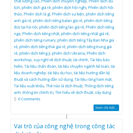
chất lượng cao
,
Phiên dịch chuyên nghiệp
,
Phiên dịch du
lịch
,
phiên dịch giá rẻ
,
phiên dịch hội nghị
,
Phiên dịch hội
thảo
,
Phiên dịch là gì
,
Phiên dịch sự kiện
,
phiên dịch tiếng
anh giá rẻ
,
phiên dịch tiếng balan giá rẻ
,
phiên dịch tiếng
đức tại hà nội
,
phiên dịch tiếng lào giá rẻ
,
Phiên dịch tiếng
nga
,
Phiên dịch tiếng nhật
,
phiên dịch tiếng nhật giá rẻ
,
phiên dịch tiếng rumani
,
phiên dịch tiếng Tây Ban Nha giá
rẻ
,
phiên dịch tiếng thái giá rẻ
,
phiên dịch tiếng trung giá
rẻ
,
phiên dịch tiếng ý
,
phiên dịch Ukraina
,
Phiên dịch
workshop
,
suy nghĩ về dịch thuật
,
tài chính
,
Tài liệu bảo
hiểm
,
Tài liệu chẩn đoán
,
tài liệu chuyên ngành kế toán
,
tài
liệu doanh nghiêp
,
tài liệu du học
,
tài liệu hướng dẫn kỹ
thuật và sách hướng dẫn sử dụng
,
Tài liệu răng hàm mặt
,
Tài liệu xuất khẩu
,
Thế nào là dịch thuật
,
Thông dịch tiếng
anh
,
thông tin chính trị
,
Tìm hiểu về dịch thuật
,
xây dựng
0 Comments
Xem chi tiết...
Vai trò của công nghệ trong công tác