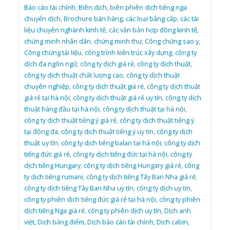
Báo cáo tài chính
,
Biên dịch
,
biên phiên dịch tiếng nga
chuyển dịch
,
Brochure bán hàng
,
các loại bằng cấp
,
các tài
liệu chuyên nghành kinh tế
,
các văn bản hợp đồng kinh tế
,
chứng minh nhân dân
,
chứng minh thư
,
Công chứng sao y
,
Công chứng tài liệu
,
công trình kiến trúc xây dựng
,
công ty
dịch đa ngôn ngữ
,
công ty dịch giá rẻ
,
công ty dịch thuật
,
công ty dịch thuật chất lượng cao
,
công ty dịch thuật
chuyên nghiệp
,
công ty dịch thuật giá rẻ
,
công ty dịch thuật
giá rẻ tại hà nội
,
công ty dịch thuật giá rẻ uy tín
,
công ty dịch
thuật hàng đầu tại hà nội
,
công ty dịch thuật tại hà nội
,
công ty dịch thuật tiếng ý giá rẻ
,
công ty dịch thuật tiếng ý
tại đống đa
,
công ty dịch thuật tiếng ý uy tín
,
công ty dịch
thuật uy tín
,
công ty dịch tiếng balan tại hà nội
,
công ty dịch
tiếng đức giá rẻ
,
công ty dịch tiếng đức tại hà nội
,
công ty
dịch tiếng Hungary
,
công ty dịch tiếng Hungary giá rẻ
,
công
ty dịch tiếng rumani
,
công ty dịch tiếng Tây Ban Nha giá rẻ
,
công ty dịch tiếng Tây Ban Nha uy tín
,
công ty dịch uy tín
,
công ty phiên dịch tiếng đức giá rẻ tại hà nội
,
công ty phiên
dịch tiếng Nga giá rẻ
,
công ty phiên dịch uy tín
,
Dịch anh
việt
,
Dịch bảng điểm
,
Dịch báo cáo tài chính
,
Dịch cabin
,