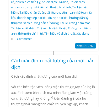
rẻ
,
phiên dịch tiếng ý
,
phiên dịch Ukraina
,
Phiên dịch
workshop
,
suy nghĩ về dịch thuật
,
tài chính
,
Tài liệu bảo
hiểm
,
Tài liệu chẩn đoán
,
tài liệu chuyên ngành kế toán
,
tài
liệu doanh nghiêp
,
tài liệu du học
,
tài liệu hướng dẫn kỹ
thuật và sách hướng dẫn sử dụng
,
Tài liệu răng hàm mặt
,
Tài liệu xuất khẩu
,
Thế nào là dịch thuật
,
Thông dịch tiếng
anh
,
thông tin chính trị
,
Tìm hiểu về dịch thuật
,
xây dựng
0 Comments
Xem chi tiết...
Cách xác định chất lượng của một bản
dịch
Cách xác định chất lượng của một bản dịch
Với các biên tập viên, công việc thường ngày của họ là
xác định xem bản dịch mà mình đang làm việc cùng
có chất lượng hay không. Ý kiến đánh giá của họ
thường phải mang tính chất chuyên nghiệp, khách