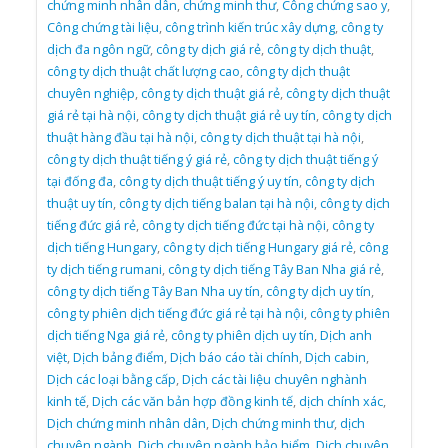
chứng minh nhân dân
,
chứng minh thư
,
Công chứng sao y
,
Công chứng tài liệu
,
công trình kiến trúc xây dựng
,
công ty
dịch đa ngôn ngữ
,
công ty dịch giá rẻ
,
công ty dịch thuật
,
công ty dịch thuật chất lượng cao
,
công ty dịch thuật
chuyên nghiệp
,
công ty dịch thuật giá rẻ
,
công ty dịch thuật
giá rẻ tại hà nội
,
công ty dịch thuật giá rẻ uy tín
,
công ty dịch
thuật hàng đầu tại hà nội
,
công ty dịch thuật tại hà nội
,
công ty dịch thuật tiếng ý giá rẻ
,
công ty dịch thuật tiếng ý
tại đống đa
,
công ty dịch thuật tiếng ý uy tín
,
công ty dịch
thuật uy tín
,
công ty dịch tiếng balan tại hà nội
,
công ty dịch
tiếng đức giá rẻ
,
công ty dịch tiếng đức tại hà nội
,
công ty
dịch tiếng Hungary
,
công ty dịch tiếng Hungary giá rẻ
,
công
ty dịch tiếng rumani
,
công ty dịch tiếng Tây Ban Nha giá rẻ
,
công ty dịch tiếng Tây Ban Nha uy tín
,
công ty dịch uy tín
,
công ty phiên dịch tiếng đức giá rẻ tại hà nội
,
công ty phiên
dịch tiếng Nga giá rẻ
,
công ty phiên dịch uy tín
,
Dịch anh
việt
,
Dịch bảng điểm
,
Dịch báo cáo tài chính
,
Dịch cabin
,
Dịch các loại bằng cấp
,
Dịch các tài liệu chuyên nghành
kinh tế
,
Dịch các văn bản hợp đồng kinh tế
,
dịch chính xác
,
Dịch chứng minh nhân dân
,
Dịch chứng minh thư
,
dịch
chuyên ngành
,
Dịch chuyên ngành bảo hiểm
,
Dịch chuyên