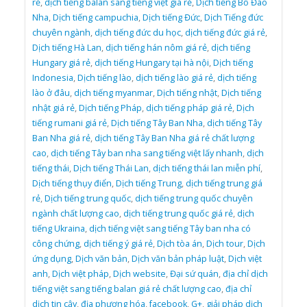
rẻ
,
dịch tiếng balan sang tiếng việt giá rẻ
,
Dịch tiếng Bồ Đào
Nha
,
Dịch tiếng campuchia
,
Dịch tiếng Đức
,
Dịch Tiếng đức
chuyên ngành
,
dịch tiếng đức du học
,
dịch tiếng đức giá rẻ
,
Dịch tiếng Hà Lan
,
dịch tiếng hán nôm giá rẻ
,
dịch tiếng
Hungary giá rẻ
,
dịch tiếng Hungary tại hà nội
,
Dịch tiếng
Indonesia
,
Dịch tiếng lào
,
dịch tiếng lào giá rẻ
,
dịch tiếng
lào ở đâu
,
dịch tiếng myanmar
,
Dịch tiếng nhật
,
Dịch tiếng
nhật giá rẻ
,
Dịch tiếng Pháp
,
dịch tiếng pháp giá rẻ
,
Dịch
tiếng rumani giá rẻ
,
Dịch tiếng Tây Ban Nha
,
dịch tiếng Tây
Ban Nha giá rẻ
,
dịch tiếng Tây Ban Nha giá rẻ chất lượng
cao
,
dịch tiếng Tây ban nha sang tiếng việt lấy nhanh
,
dịch
tiếng thái
,
Dịch tiếng Thái Lan
,
dịch tiếng thái lan miễn phí
,
Dịch tiếng thụy điển
,
Dịch tiếng Trung
,
dịch tiếng trung giá
rẻ
,
Dịch tiếng trung quốc
,
dịch tiếng trung quốc chuyên
ngành chất lượng cao
,
dịch tiếng trung quốc giá rẻ
,
dịch
tiếng Ukraina
,
dịch tiếng việt sang tiếng Tây ban nha có
công chứng
,
dịch tiếng ý giá rẻ
,
Dịch tòa án
,
Dịch tour
,
Dịch
ứng dụng
,
Dịch văn bản
,
Dịch văn bản pháp luật
,
Dịch việt
anh
,
Dịch việt pháp
,
Dịch website
,
Đại sứ quán
,
địa chỉ dịch
tiếng việt sang tiếng balan giá rẻ chất lượng cao
,
địa chỉ
dịch tin cậy
,
địa phương hóa
,
facebook
,
G+
,
giải pháp dịch