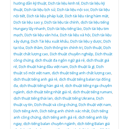
hướng dẫn kỹ thuật
,
Dịch tài liệu kinh tế
,
Dịch tài liệu kỹ
thuật
,
Dịch tài liệu lịch sử
,
Dịch tài liệu nội soi
,
Dịch tài liệu
nội tiết
,
Dịch tài liệu pháp luật
,
Dịch tài liệu răng hàm mặt
,
Dịch tài liệu sao y
,
Dịch tài liệu tài chính
,
dịch tài liệu tiếng
Hungary lấy nhanh
,
Dịch tài liệu tiếng lào
,
Dịch tài liệu tim
mạch
,
Dịch tài liệu văn hóa
,
Dịch tài liệu xã hội
,
Dịch tài liệu
xây dựng
,
Dịch Tài liệu xuất khẩu
,
Dịch tài liệu y dược
,
Dịch
tại tòa
,
Dịch thầm
,
Dịch thông tin chính trị
,
Dịch thuật
,
Dịch
thuật chất lượng cao
,
Dịch thuật chuyên nghiệp
,
Dịch thuật
công chứng
,
dịch thuật đa ngôn ngữ giá rẻ
,
dịch thuật giá
rẻ
,
Dịch thuật hàng đầu việt nam
,
Dịch thuật là gì
,
Dịch
thuật số một việt nam
,
dịch thuật tiếng anh chất lượng cao
,
dịch thuật tiếng anh giá rẻ
,
dịch thuật tiếng balan tại đống
đa
,
dịch thuật tiếng hàn giá rẻ
,
dịch thuật tiếng nga chuyên
ngành
,
dịch thuật tiếng nhật giá rẻ
,
dịch thuật tiếng rumani
,
dịch thuật tiếng thái lan
,
dịch thuật tiếng Ukraina
,
Dịch
thuật uy tín
,
Dịch thuật và công chứng
,
Dịch thuật việt nam
,
Dịch tiếng Anh
,
Dịch tiếng anh chính xác nhất
,
Dịch tiếng
anh công chứng
,
dịch tiếng anh giá rẻ
,
dịch tiếng anh lấy
ngay
,
dịch tiếng balan chuyên ngành
,
dịch tiếng Balan giá