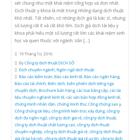
xét chung như một khái niệm tổng hợp và đơn nhất.
Dịch thuật y khoa là một trong những dạng dịch thuật
khó nhất. Tất nhiên, có những dịch giả là bác sĩ, nhưng
số lượng rất ít và rất khó tìm. Dịch giả dịch tài liệu y
khoa phải hiểu một số lượng rất lớn các khái niệm sinh
học và quen thuộc với ngành. Vấn […]
19 Tháng Tư, 2016
By
Công ty dịch thuật DỊCH SỐ
Dịch chuyên ngành
,
Ngôn ngữ dịch thuật
Báo cáo kiểm toán
,
Báo cáo kinh tế
,
Báo cáo ngân hàng
,
Báo cáo tài chính
,
Biên dịch
,
biên phiên dịch tiếng nga
chuyển dịch
,
Brochure bán hàng
,
các loại bằng cấp
,
các tài
liệu chuyên nghành kinh tế
,
các văn bản hợp đồng kinh tế
,
chứng minh nhân dân
,
chứng minh thư
,
Công chứng sao y
,
Công chứng tài liệu
,
công trình kiến trúc xây dựng
,
công ty
dịch đa ngôn ngữ
,
công ty dịch giá rẻ
,
công ty dịch thuật
,
công ty dịch thuật chất lượng cao
,
công ty dịch thuật
chuyên nghiệp
,
công ty dịch thuật giá rẻ
,
công ty dịch thuật
giá rẻ tại hà nội
,
công ty dịch thuật giá rẻ uy tín
,
công ty dịch