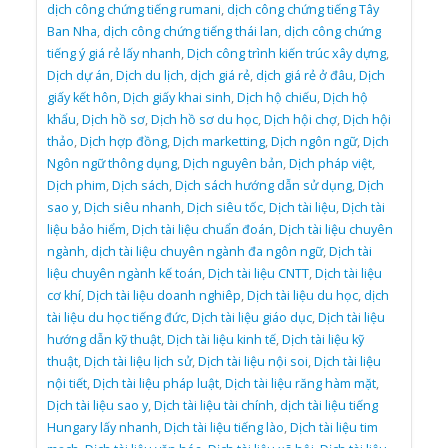
dịch công chứng tiếng rumani
,
dịch công chứng tiếng Tây
Ban Nha
,
dịch công chứng tiếng thái lan
,
dịch công chứng
tiếng ý giá rẻ lấy nhanh
,
Dịch công trình kiến trúc xây dựng
,
Dịch dự án
,
Dịch du lịch
,
dịch giá rẻ
,
dịch giá rẻ ở đâu
,
Dịch
giấy kết hôn
,
Dịch giấy khai sinh
,
Dịch hộ chiếu
,
Dịch hộ
khẩu
,
Dịch hồ sơ
,
Dịch hồ sơ du học
,
Dịch hội chợ
,
Dịch hội
thảo
,
Dịch hợp đồng
,
Dịch marketting
,
Dịch ngôn ngữ
,
Dịch
Ngôn ngữ thông dụng
,
Dịch nguyên bản
,
Dịch pháp việt
,
Dịch phim
,
Dịch sách
,
Dịch sách hướng dẫn sử dụng
,
Dịch
sao y
,
Dịch siêu nhanh
,
Dịch siêu tốc
,
Dịch tài liệu
,
Dịch tài
liệu bảo hiểm
,
Dịch tài liệu chuẩn đoán
,
Dịch tài liệu chuyên
ngành
,
dịch tài liệu chuyên ngành đa ngôn ngữ
,
Dịch tài
liệu chuyên ngành kế toán
,
Dịch tài liệu CNTT
,
Dịch tài liệu
cơ khí
,
Dịch tài liệu doanh nghiêp
,
Dịch tài liệu du học
,
dịch
tài liệu du học tiếng đức
,
Dịch tài liệu giáo dục
,
Dịch tài liệu
hướng dẫn kỹ thuật
,
Dịch tài liệu kinh tế
,
Dịch tài liệu kỹ
thuật
,
Dịch tài liệu lịch sử
,
Dịch tài liệu nội soi
,
Dịch tài liệu
nội tiết
,
Dịch tài liệu pháp luật
,
Dịch tài liệu răng hàm mặt
,
Dịch tài liệu sao y
,
Dịch tài liệu tài chính
,
dịch tài liệu tiếng
Hungary lấy nhanh
,
Dịch tài liệu tiếng lào
,
Dịch tài liệu tim