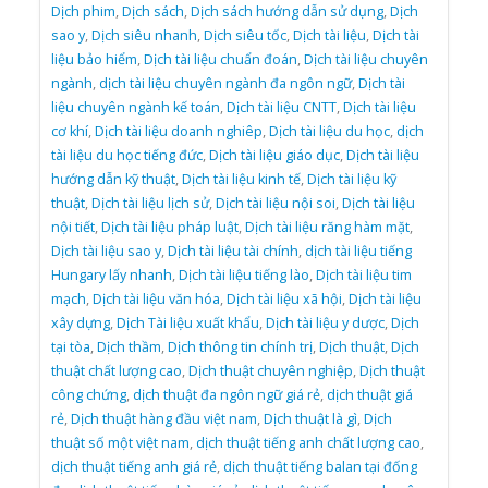
Dịch phim
,
Dịch sách
,
Dịch sách hướng dẫn sử dụng
,
Dịch
sao y
,
Dịch siêu nhanh
,
Dịch siêu tốc
,
Dịch tài liệu
,
Dịch tài
liệu bảo hiểm
,
Dịch tài liệu chuẩn đoán
,
Dịch tài liệu chuyên
ngành
,
dịch tài liệu chuyên ngành đa ngôn ngữ
,
Dịch tài
liệu chuyên ngành kế toán
,
Dịch tài liệu CNTT
,
Dịch tài liệu
cơ khí
,
Dịch tài liệu doanh nghiêp
,
Dịch tài liệu du học
,
dịch
tài liệu du học tiếng đức
,
Dịch tài liệu giáo dục
,
Dịch tài liệu
hướng dẫn kỹ thuật
,
Dịch tài liệu kinh tế
,
Dịch tài liệu kỹ
thuật
,
Dịch tài liệu lịch sử
,
Dịch tài liệu nội soi
,
Dịch tài liệu
nội tiết
,
Dịch tài liệu pháp luật
,
Dịch tài liệu răng hàm mặt
,
Dịch tài liệu sao y
,
Dịch tài liệu tài chính
,
dịch tài liệu tiếng
Hungary lấy nhanh
,
Dịch tài liệu tiếng lào
,
Dịch tài liệu tim
mạch
,
Dịch tài liệu văn hóa
,
Dịch tài liệu xã hội
,
Dịch tài liệu
xây dựng
,
Dịch Tài liệu xuất khẩu
,
Dịch tài liệu y dược
,
Dịch
tại tòa
,
Dịch thầm
,
Dịch thông tin chính trị
,
Dịch thuật
,
Dịch
thuật chất lượng cao
,
Dịch thuật chuyên nghiệp
,
Dịch thuật
công chứng
,
dịch thuật đa ngôn ngữ giá rẻ
,
dịch thuật giá
rẻ
,
Dịch thuật hàng đầu việt nam
,
Dịch thuật là gì
,
Dịch
thuật số một việt nam
,
dịch thuật tiếng anh chất lượng cao
,
dịch thuật tiếng anh giá rẻ
,
dịch thuật tiếng balan tại đống