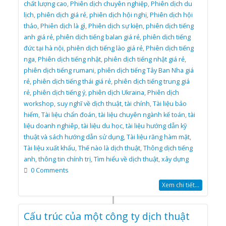
chất lượng cao
,
Phiên dịch chuyên nghiệp
,
Phiên dịch du
lịch
,
phiên dịch giá rẻ
,
phiên dịch hội nghị
,
Phiên dịch hội
thảo
,
Phiên dịch là gì
,
Phiên dịch sự kiện
,
phiên dịch tiếng
anh giá rẻ
,
phiên dịch tiếng balan giá rẻ
,
phiên dịch tiếng
đức tại hà nội
,
phiên dịch tiếng lào giá rẻ
,
Phiên dịch tiếng
nga
,
Phiên dịch tiếng nhật
,
phiên dịch tiếng nhật giá rẻ
,
phiên dịch tiếng rumani
,
phiên dịch tiếng Tây Ban Nha giá
rẻ
,
phiên dịch tiếng thái giá rẻ
,
phiên dịch tiếng trung giá
rẻ
,
phiên dịch tiếng ý
,
phiên dịch Ukraina
,
Phiên dịch
workshop
,
suy nghĩ về dịch thuật
,
tài chính
,
Tài liệu bảo
hiểm
,
Tài liệu chẩn đoán
,
tài liệu chuyên ngành kế toán
,
tài
liệu doanh nghiêp
,
tài liệu du học
,
tài liệu hướng dẫn kỹ
thuật và sách hướng dẫn sử dụng
,
Tài liệu răng hàm mặt
,
Tài liệu xuất khẩu
,
Thế nào là dịch thuật
,
Thông dịch tiếng
anh
,
thông tin chính trị
,
Tìm hiểu về dịch thuật
,
xây dựng
0 Comments
Xem chi tiết...
Cấu trúc của một công ty dịch thuật