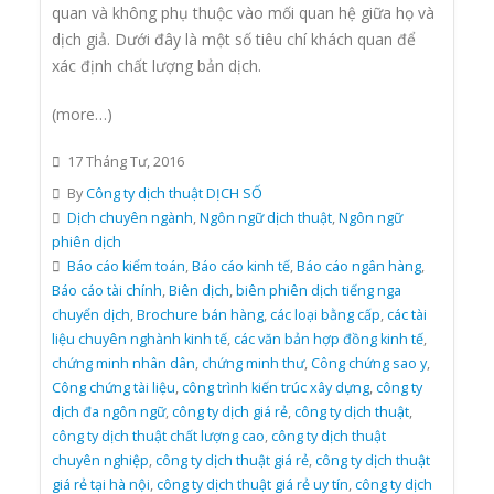
quan và không phụ thuộc vào mối quan hệ giữa họ và
dịch giả. Dưới đây là một số tiêu chí khách quan để
xác định chất lượng bản dịch.
(more…)
17 Tháng Tư, 2016
By
Công ty dịch thuật DỊCH SỐ
Dịch chuyên ngành
,
Ngôn ngữ dịch thuật
,
Ngôn ngữ
phiên dịch
Báo cáo kiểm toán
,
Báo cáo kinh tế
,
Báo cáo ngân hàng
,
Báo cáo tài chính
,
Biên dịch
,
biên phiên dịch tiếng nga
chuyển dịch
,
Brochure bán hàng
,
các loại bằng cấp
,
các tài
liệu chuyên nghành kinh tế
,
các văn bản hợp đồng kinh tế
,
chứng minh nhân dân
,
chứng minh thư
,
Công chứng sao y
,
Công chứng tài liệu
,
công trình kiến trúc xây dựng
,
công ty
dịch đa ngôn ngữ
,
công ty dịch giá rẻ
,
công ty dịch thuật
,
công ty dịch thuật chất lượng cao
,
công ty dịch thuật
chuyên nghiệp
,
công ty dịch thuật giá rẻ
,
công ty dịch thuật
giá rẻ tại hà nội
,
công ty dịch thuật giá rẻ uy tín
,
công ty dịch