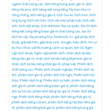
ngành chất lượng cao
,
dịch tiếng trung quốc giá rẻ
,
dịch
tiếng Ukraina
,
dịch tiếng việt sang tiếng Tây ban nha có
công chứng
,
dịch tiếng ý giá rẻ
,
Dịch tòa án
,
Dịch tour
,
Dịch
ứng dụng
,
Dịch văn bản
,
Dịch văn bản pháp luật
,
Dịch việt
anh
,
Dịch việt pháp
,
Dịch website
,
Đại sứ quán
,
địa chỉ dịch
tiếng việt sang tiếng balan giá rẻ chất lượng cao
,
địa chỉ
dịch tin cậy
,
địa phương hóa
,
facebook
,
G+
,
giải pháp dịch
thuật
,
giấy kết hôn
,
giấy khai sinh
,
Google
,
Hiệu đính
,
hồ sơ
du học
,
Khảo sát thị trường
,
Lãnh sứ quán
,
lịch sử
,
Ngôn
ngữ dịch thuật
,
Ngôn ngữ phiên dịch
,
nhận dịch tài liệu
tiếng Hàn giá rẻ
,
nhận dịch tài liệu tiếng Myanmar giá rẻ
,
nhận dịch tài liệu tiếng nhật giá rẻ
,
pháp luật
,
Phiên dịch
chất lượng cao
,
Phiên dịch chuyên nghiệp
,
Phiên dịch du
lịch
,
phiên dịch giá rẻ
,
phiên dịch hội nghị
,
Phiên dịch hội
thảo
,
Phiên dịch là gì
,
Phiên dịch sự kiện
,
phiên dịch tiếng
anh giá rẻ
,
phiên dịch tiếng balan giá rẻ
,
phiên dịch tiếng
đức tại hà nội
,
phiên dịch tiếng lào giá rẻ
,
Phiên dịch tiếng
nga
,
Phiên dịch tiếng nhật
,
phiên dịch tiếng nhật giá rẻ
,
phiên dịch tiếng rumani
,
phiên dịch tiếng Tây Ban Nha giá
rẻ
,
phiên dịch tiếng thái giá rẻ
,
phiên dịch tiếng trung giá