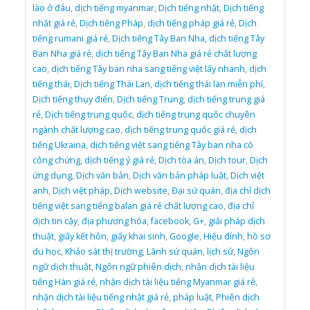
lào ở đâu
,
dịch tiếng myanmar
,
Dịch tiếng nhật
,
Dịch tiếng
nhật giá rẻ
,
Dịch tiếng Pháp
,
dịch tiếng pháp giá rẻ
,
Dịch
tiếng rumani giá rẻ
,
Dịch tiếng Tây Ban Nha
,
dịch tiếng Tây
Ban Nha giá rẻ
,
dịch tiếng Tây Ban Nha giá rẻ chất lượng
cao
,
dịch tiếng Tây ban nha sang tiếng việt lấy nhanh
,
dịch
tiếng thái
,
Dịch tiếng Thái Lan
,
dịch tiếng thái lan miễn phí
,
Dịch tiếng thụy điển
,
Dịch tiếng Trung
,
dịch tiếng trung giá
rẻ
,
Dịch tiếng trung quốc
,
dịch tiếng trung quốc chuyên
ngành chất lượng cao
,
dịch tiếng trung quốc giá rẻ
,
dịch
tiếng Ukraina
,
dịch tiếng việt sang tiếng Tây ban nha có
công chứng
,
dịch tiếng ý giá rẻ
,
Dịch tòa án
,
Dịch tour
,
Dịch
ứng dụng
,
Dịch văn bản
,
Dịch văn bản pháp luật
,
Dịch việt
anh
,
Dịch việt pháp
,
Dịch website
,
Đại sứ quán
,
địa chỉ dịch
tiếng việt sang tiếng balan giá rẻ chất lượng cao
,
địa chỉ
dịch tin cậy
,
địa phương hóa
,
facebook
,
G+
,
giải pháp dịch
thuật
,
giấy kết hôn
,
giấy khai sinh
,
Google
,
Hiệu đính
,
hồ sơ
du học
,
Khảo sát thị trường
,
Lãnh sứ quán
,
lịch sử
,
Ngôn
ngữ dịch thuật
,
Ngôn ngữ phiên dịch
,
nhận dịch tài liệu
tiếng Hàn giá rẻ
,
nhận dịch tài liệu tiếng Myanmar giá rẻ
,
nhận dịch tài liệu tiếng nhật giá rẻ
,
pháp luật
,
Phiên dịch