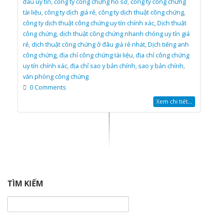
đâu uy tín
,
công ty công chứng hồ sơ
,
công ty công chứng
tài liệu
,
công ty dịch giá rẻ
,
công ty dịch thuật công chứng
,
công ty dịch thuật công chứng uy tín chính xác
,
Dịch thuật
công chứng
,
dịch thuật công chứng nhanh chóng uy tín giá
rẻ
,
dịch thuật công chứng ở đâu giá rẻ nhát
,
Dịch tiếng anh
công chứng
,
địa chỉ công chứng tài liệu
,
địa chỉ công chứng
uy tín chính xác
,
địa chỉ sao y bản chính
,
sao y bản chính
,
văn phòng công chứng
0 Comments
Xem chi tiết...
TÌM KIẾM
Tìm
kiếm