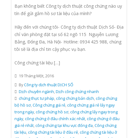
Bạn không biết Công ty dịch thuật công chứng nào uy
tín để gửi gắm hồ sơ tài liệu của mình?
Hãy đến với chúng tôi- Công ty dịch thuật Dịch Số- Địa
chỉ văn phòng đặt tại số 62 ngõ 115 Nguyễn Lương
Bằng, Đống Đa, Hà Nội- Hotline: 0934 425 988, chúng
tôi sẽ là địa chỉ tin cậy phục vụ bạn.
Công chứng tài liệu […]
19 Tháng Một, 2016
By
Công ty dịch thuật DỊCH SỐ
Dịch chuyên ngành
,
Dịch công chứng nhanh
chứng thực tư pháp
,
công chứng bản dịch
,
công chứng
bộ hồ sơ
,
Công chứng giá rẻ
,
công chứng giá rẻ lấy ngay
trong ngày
,
công chứng hồ sơ
,
công chứng lấy ngay trong
ngày
,
công chứng ở đâu chính xác nhất
,
công chứng ở đâu
giá rẻ nhất
,
công chứng tại khu vực đống đa
,
Công chứng
tài liệu
,
công chứng tài liệu ở đâu rẻ
,
công chứng tài liệu ở