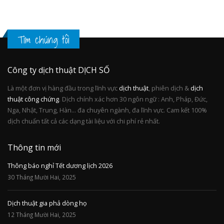
Tìm chúng tôi
Công ty dịch thuật DỊCH SỐ
Là một đơn vị hàng đầu trong lĩnh vực
dịch thuật
, phiên dịch &
dịch
thuật công chứng
. Dịch chính xác hơn 30 ngôn ngữ : Anh, Pháp, Đức,
Nga, Nhật, Trung, Hàn... đa chuyên ngành, đa lĩnh vực. Cam kết 100%
dịch chuẩn tất cả các dạng tài liệu với chi phí rẻ nhất.
Thông tin mới
Thông báo nghỉ Tết dương lịch 2026
30 Tháng Mười Hai, 2025
Dịch thuật gia phả dòng họ
12 Tháng Mười Hai, 2025