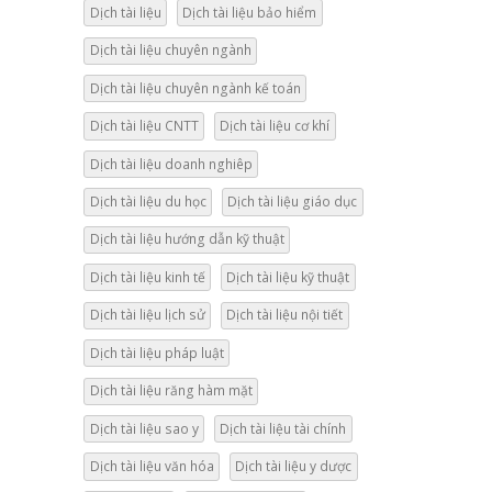
Dịch tài liệu
Dịch tài liệu bảo hiểm
Dịch tài liệu chuyên ngành
Dịch tài liệu chuyên ngành kế toán
Dịch tài liệu CNTT
Dịch tài liệu cơ khí
Dịch tài liệu doanh nghiêp
Dịch tài liệu du học
Dịch tài liệu giáo dục
Dịch tài liệu hướng dẫn kỹ thuật
Dịch tài liệu kinh tế
Dịch tài liệu kỹ thuật
Dịch tài liệu lịch sử
Dịch tài liệu nội tiết
Dịch tài liệu pháp luật
Dịch tài liệu răng hàm mặt
Dịch tài liệu sao y
Dịch tài liệu tài chính
Dịch tài liệu văn hóa
Dịch tài liệu y dược