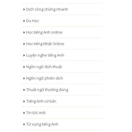
Dịch công chứng nhanh
Du Học
Học tiếng Anh online
Học tiếng Nhật Online
Luyện nghe tiếng Anh
Ngôn ngữ dịch thuật
Ngôn ngữ phiên dịch
Thuật ngữ thường dùng
Tiếng Anh cơ bản
Tin tức mới
Từ vựng tiếng Anh