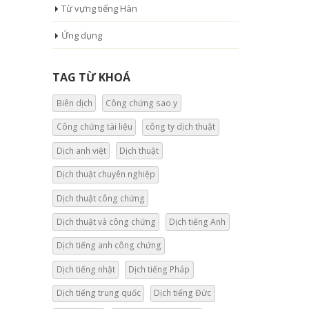
Từ vựng tiếng Hàn
Ứng dụng
TAG TỪ KHOÁ
Biên dịch
Công chứng sao y
Công chứng tài liệu
công ty dịch thuật
Dịch anh việt
Dịch thuật
Dịch thuật chuyên nghiệp
Dịch thuật công chứng
Dịch thuật và công chứng
Dịch tiếng Anh
Dịch tiếng anh công chứng
Dịch tiếng nhật
Dịch tiếng Pháp
Dịch tiếng trung quốc
Dịch tiếng Đức