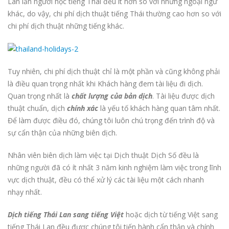
Lan lẫn người học tiếng Thái đều ít hơn so với những ngoại ngữ
khác, do vậy, chi phí dịch thuật tiếng Thái thường cao hơn so với
chi phí dịch thuật những tiếng khác.
Tuy nhiên, chi phí dịch thuật chỉ là một phần và cũng không phải
là điều quan trọng nhất khi Khách hàng đem tài liệu đi dịch.
Quan trọng nhất là
chất lượng của bản dịch
. Tài liệu được dịch
thuật chuẩn, dịch
chính xác
là yếu tố khách hàng quan tâm nhất.
Để làm được điều đó, chúng tôi luôn chú trọng đến trình độ và
sự cẩn thận của những biên dịch.
Nhân viên biên dịch làm việc tại Dịch thuật Dịch Số đều là
những người đã có ít nhất 3 năm kinh nghiệm làm việc trong lĩnh
vực dịch thuật, đều có thể xử lý các tài liệu một cách nhanh
nhạy nhất.
Dịch tiếng Thái Lan sang tiếng Việt
hoặc dịch từ tiếng Việt sang
tiếng Thái Lan đều được chúng tôi tiến hành cẩn thận và chính