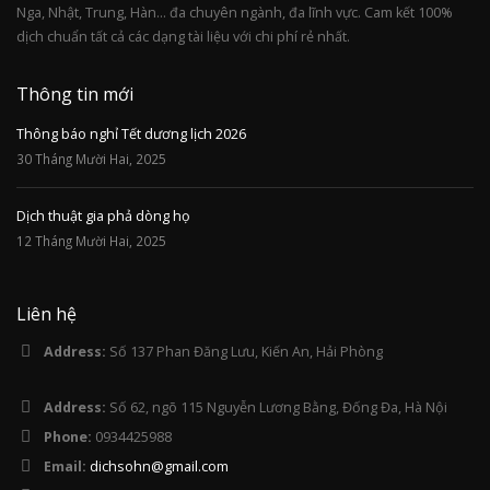
Nga, Nhật, Trung, Hàn... đa chuyên ngành, đa lĩnh vực. Cam kết 100%
dịch chuẩn tất cả các dạng tài liệu với chi phí rẻ nhất.
Thông tin mới
Thông báo nghỉ Tết dương lịch 2026
30 Tháng Mười Hai, 2025
Dịch thuật gia phả dòng họ
12 Tháng Mười Hai, 2025
Liên hệ
Address:
Số 137 Phan Đăng Lưu, Kiến An, Hải Phòng
Address:
Số 62, ngõ 115 Nguyễn Lương Bằng, Đống Đa, Hà Nội
Phone:
0934425988
Email:
dichsohn@gmail.com