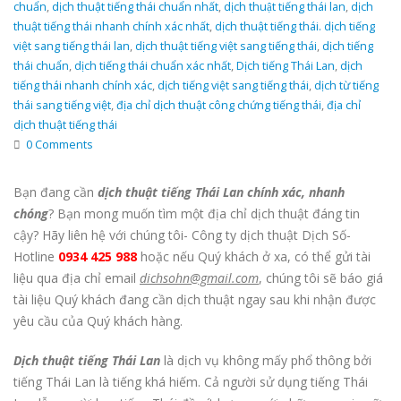
chuẩn
,
dịch thuật tiếng thái chuẩn nhất
,
dịch thuật tiếng thái lan
,
dịch
thuật tiếng thái nhanh chính xác nhất
,
dịch thuật tiếng thái. dịch tiếng
việt sang tiếng thái lan
,
dịch thuật tiếng việt sang tiếng thái
,
dịch tiếng
thái chuẩn
,
dịch tiếng thái chuẩn xác nhất
,
Dịch tiếng Thái Lan
,
dịch
tiếng thái nhanh chính xác
,
dịch tiếng việt sang tiếng thái
,
dịch từ tiếng
thái sang tiếng việt
,
địa chỉ dịch thuật công chứng tiếng thái
,
địa chỉ
dịch thuật tiếng thái
0 Comments
Bạn đang cần
dịch thuật tiếng Thái Lan chính xác, nhanh
chóng
? Bạn mong muốn tìm một địa chỉ dịch thuật đáng tin
cậy? Hãy liên hệ với chúng tôi- Công ty dịch thuật Dịch Số-
Hotline
0934 425 988
hoặc nếu Quý khách ở xa, có thể gửi tài
liệu qua địa chỉ email
dichsohn@gmail.com
, chúng tôi sẽ báo giá
tài liệu Quý khách đang cần dịch thuật ngay sau khi nhận được
yêu cầu của Quý khách hàng.
Dịch thuật tiếng Thái Lan
là dịch vụ không mấy phổ thông bởi
tiếng Thái Lan là tiếng khá hiếm. Cả người sử dụng tiếng Thái