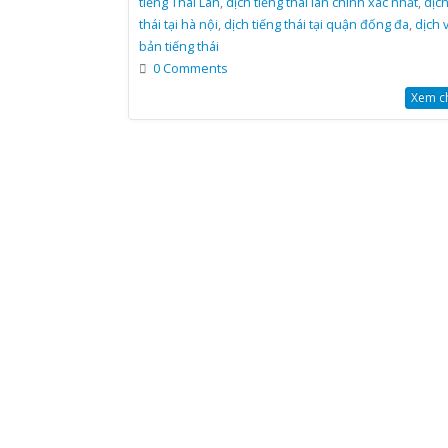
tiếng Thái Lan
,
dịch tiếng thái lan chính xác nhất
,
dịch
thái tại hà nội
,
dịch tiếng thái tại quận đống đa
,
dịch 
bản tiếng thái
0 Comments
Xem chi