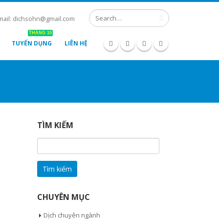
mail: dichsohn@gmail.com
THÁNG 10
TUYỂN DỤNG
LIÊN HỆ
TÌM KIẾM
Tìm
kiếm
cho:
CHUYÊN MỤC
Dịch chuyên ngành