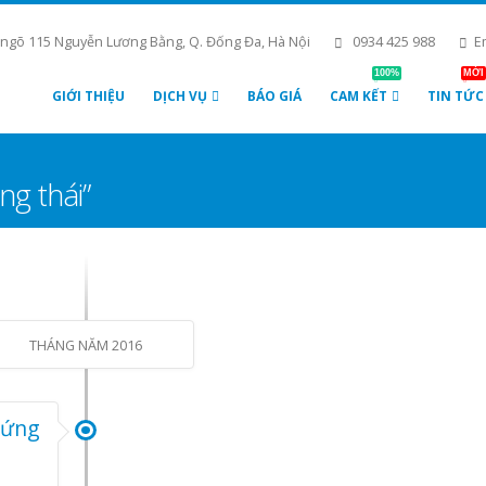
 ngõ 115 Nguyễn Lương Bằng, Q. Đống Đa, Hà Nội
0934 425 988
E
100%
MỚI
GIỚI THIỆU
DỊCH VỤ
BÁO GIÁ
CAM KẾT
TIN TỨC
ng thái”
THÁNG NĂM 2016
hứng