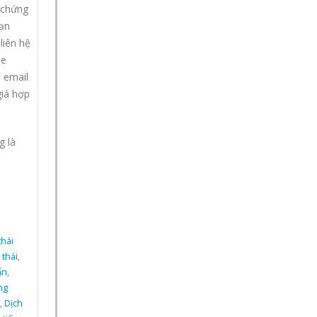
 chứng
Bạn
liên hệ
ne
 email
giá hợp
g là
hái
 thái
,
ẩn
,
́ng
,
Dịch