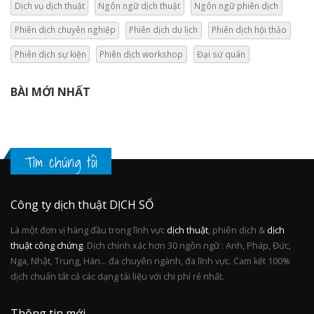
Dịch vụ dịch thuật
Ngôn ngữ dịch thuật
Ngôn ngữ phiên dịch
Phiên dịch chuyên nghiệp
Phiên dịch du lịch
Phiên dịch hội thảo
Phiên dịch sự kiện
Phiên dịch workshop
Đại sứ quán
BÀI MỚI NHẤT
Tìm chúng tôi
Công ty dịch thuật DỊCH SỐ
Là một đơn vị hàng đầu trong lĩnh vực
dịch thuật
, phiên dịch &
dịch
thuật công chứng
. Dịch chính xác hơn 30 ngôn ngữ : Anh, Pháp, Đức,
Nga, Nhật, Trung, Hàn... đa chuyên ngành, đa lĩnh vực. Cam kết 100%
dịch chuẩn tất cả các dạng tài liệu với chi phí rẻ nhất.
Thông tin mới