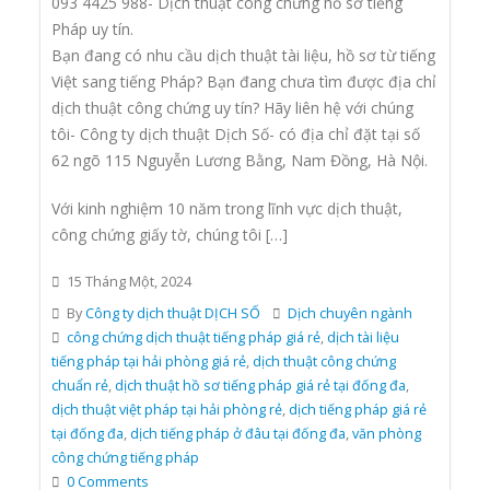
093 4425 988- Dịch thuật công chứng hồ sơ tiếng
Pháp uy tín.
Bạn đang có nhu cầu dịch thuật tài liệu, hồ sơ từ tiếng
Việt sang tiếng Pháp? Bạn đang chưa tìm được địa chỉ
dịch thuật công chứng uy tín? Hãy liên hệ với chúng
tôi- Công ty dịch thuật Dịch Số- có địa chỉ đặt tại số
62 ngõ 115 Nguyễn Lương Bằng, Nam Đồng, Hà Nội.
Với kinh nghiệm 10 năm trong lĩnh vực dịch thuật,
công chứng giấy tờ, chúng tôi […]
15 Tháng Một, 2024
By
Công ty dịch thuật DỊCH SỐ
Dịch chuyên ngành
công chứng dịch thuật tiếng pháp giá rẻ
,
dịch tài liệu
tiếng pháp tại hải phòng giá rẻ
,
dịch thuật công chứng
chuẩn rẻ
,
dịch thuật hồ sơ tiếng pháp giá rẻ tại đống đa
,
dịch thuật việt pháp tại hải phòng rẻ
,
dịch tiếng pháp giá rẻ
tại đống đa
,
dịch tiếng pháp ở đâu tại đống đa
,
văn phòng
công chứng tiếng pháp
0 Comments