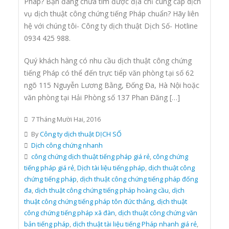
Pháp? Bạn đang chưa tìm được địa chỉ cung cấp dịch
vụ dịch thuật công chứng tiếng Pháp chuẩn? Hãy liên
hệ với chúng tôi- Công ty dịch thuật Dịch Số- Hotline
0934 425 988.
Quý khách hàng có nhu cầu dịch thuật công chứng
tiếng Pháp có thể đến trực tiếp văn phòng tại số 62
ngõ 115 Nguyễn Lương Bằng, Đống Đa, Hà Nội hoặc
văn phòng tại Hải Phòng số 137 Phan Đăng […]
7 Tháng Mười Hai, 2016
By
Công ty dịch thuật DỊCH SỐ
Dịch công chứng nhanh
công chứng dịch thuật tiếng pháp giá rẻ
,
công chứng
tiếng pháp giá rẻ
,
Dịch tài liệu tiếng pháp
,
dịch thuật công
chứng tiếng pháp
,
dịch thuật công chứng tiếng pháp đống
đa
,
dịch thuật công chứng tiếng pháp hoàng cầu
,
dịch
thuật công chứng tiếng pháp tôn đức thắng
,
dịch thuật
công chứng tiếng pháp xã đàn
,
dịch thuật công chứng văn
bản tiếng pháp
,
dịch thuật tài liệu tiếng Pháp nhanh giá rẻ
,