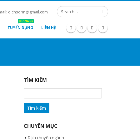
mail: dichsohn@gmail.com
THÁNG 10
TUYỂN DỤNG
LIÊN HỆ
TÌM KIẾM
Tìm
kiếm
cho:
CHUYÊN MỤC
Dịch chuyên ngành