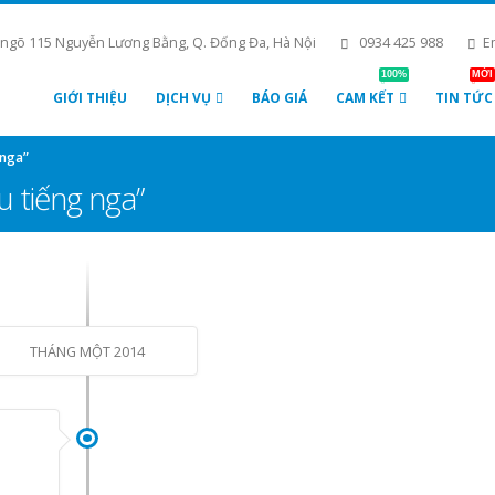
 ngõ 115 Nguyễn Lương Bằng, Q. Đống Đa, Hà Nội
0934 425 988
E
100%
MỚI
GIỚI THIỆU
DỊCH VỤ
BÁO GIÁ
CAM KẾT
TIN TỨC
 nga”
ệu tiếng nga”
THÁNG MỘT 2014