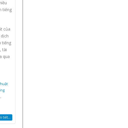
hiều
h tiếng
ất của
 dịch
 tiếng
 tài
a qua
thuật
ếng
a
,
 tiết...