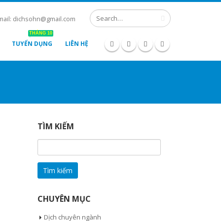
mail: dichsohn@gmail.com
THÁNG 10
TUYỂN DỤNG
LIÊN HỆ
TÌM KIẾM
Tìm
kiếm
cho:
CHUYÊN MỤC
Dịch chuyên ngành