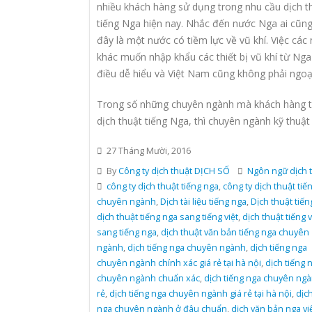
nhiều khách hàng sử dụng trong nhu cầu dịch t
tiếng Nga hiện nay. Nhắc đến nước Nga ai cũng
đây là một nước có tiềm lực về vũ khí. Việc các
khác muốn nhập khẩu các thiết bị vũ khí từ Nga
điều dễ hiểu và Việt Nam cũng không phải ngoại
Trong số những chuyên ngành mà khách hàng 
dịch thuật tiếng Nga, thì chuyên ngành kỹ thuật
27 Tháng Mười, 2016
By
Công ty dịch thuật DỊCH SỐ
Ngôn ngữ dịch 
công ty dịch thuật tiếng nga
,
công ty dịch thuật tiế
chuyên ngành
,
Dịch tài liệu tiếng nga
,
Dịch thuật tiến
dịch thuật tiếng nga sang tiếng việt
,
dịch thuật tiếng v
sang tiếng nga
,
dịch thuật văn bản tiếng nga chuyên
ngành
,
dịch tiếng nga chuyên ngành
,
dịch tiếng nga
chuyên ngành chính xác giá rẻ tại hà nội
,
dịch tiếng 
chuyên ngành chuẩn xác
,
dịch tiếng nga chuyên ngà
rẻ
,
dịch tiếng nga chuyên ngành giá rẻ tại hà nội
,
dịch
nga chuyên ngành ở đâu chuẩn
,
dịch văn bản nga vi