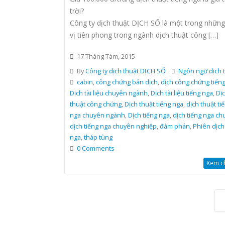
trời?
Công ty dịch thuật DỊCH SỐ là một trong nhữn
vị tiên phong trong ngành dịch thuật công […]
17 Tháng Tám, 2015
By
Công ty dịch thuật DỊCH SỐ
Ngôn ngữ dịch 
cabin
,
công chứng bản dịch
,
dịch công chứng tiến
Dịch tài liệu chuyên ngành
,
Dịch tài liệu tiếng nga
,
Dị
thuật công chứng
,
Dịch thuật tiếng nga
,
dịch thuật ti
nga chuyên ngành
,
Dịch tiếng nga
,
dịch tiếng nga ch
dịch tiếng nga chuyên nghiệp
,
đàm phán
,
Phiên dịch
nga
,
tháp tùng
0 Comments
Xem chi