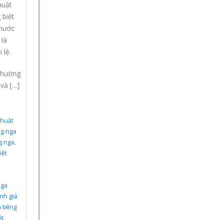
huật
 biết
 nước
 là
 lệ.
thường
 và […]
thuật
ng nga
g nga
,
iệt
nga
nh giá
 tiếng
ệt
,