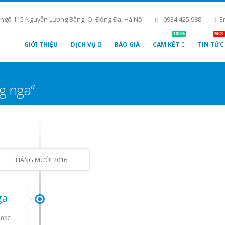
 ngõ 115 Nguyễn Lương Bằng, Q. Đống Đa, Hà Nội
0934 425 988
E
100%
MỚI
GIỚI THIỆU
DỊCH VỤ
BÁO GIÁ
CAM KẾT
TIN TỨC
ng nga”
THÁNG MƯỜI 2016
ga
được