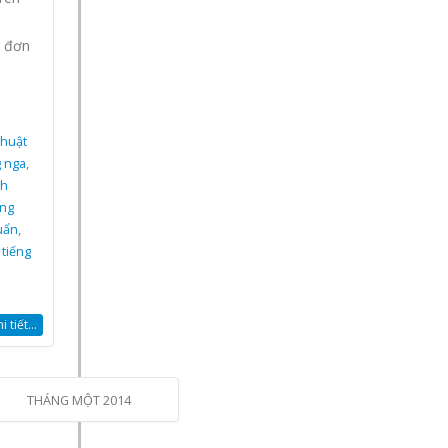
g đơn
thuật
g nga
,
ch
ếng
uẩn
,
 tiếng
 tiết...
THÁNG MỘT 2014