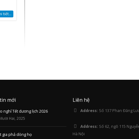
 tiết...
tin mới
Liên hệ
Address:
Số 137 Phan Đăng Lưu
 nghỉ Tết dương lịch 2026
Mười Hai, 2025
Address:
Số 62, ngõ 115 Nguyễ
Hà Nội
t gia phả dòng họ