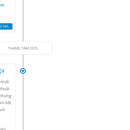
iệt
 tiết...
THÁNG TÁM 2015
ga
 nhất
 thuật
 nhưng
am kết
với
trên