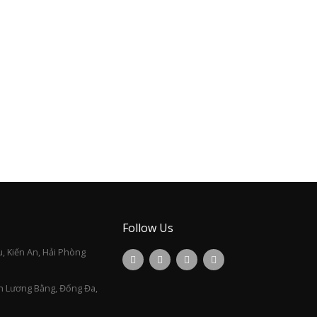
Follow Us
, Kiến An, Hải Phòng
n Lương Bằng, Đống Đa,