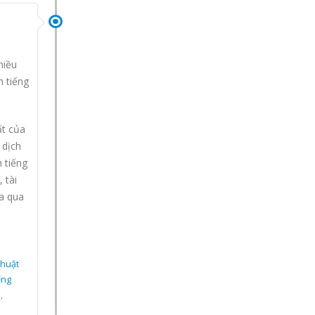
hiều
h tiếng
ất của
 dịch
 tiếng
 tài
a qua
thuật
ếng
a
,