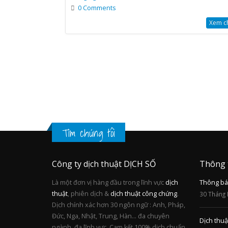
0 Comments
Xem chi
Tìm chúng tôi
Công ty dịch thuật DỊCH SỐ
Thông 
Là một đơn vị hàng đầu trong lĩnh vực
dịch
Thông báo
thuật
, phiên dịch &
dịch thuật công chứng
.
30 Tháng 
Dịch chính xác hơn 30 ngôn ngữ : Anh, Pháp,
Đức, Nga, Nhật, Trung, Hàn... đa chuyên
Dịch thuậ
ngành, đa lĩnh vực. Cam kết 100% dịch chuẩn