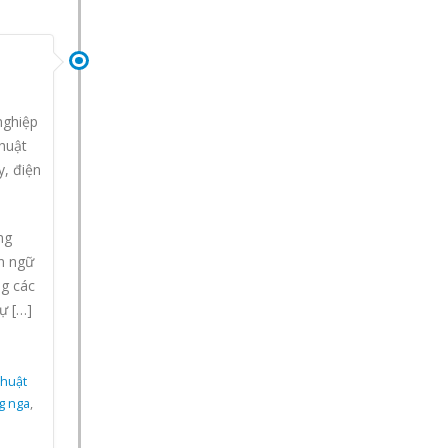
nghiệp
huật
y, điện
ng
n ngữ
ng các
ự […]
thuật
g nga
,