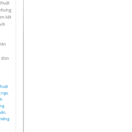
 thuật
 nhưng
am kết
với
trên
g đơn
thuật
g nga
,
ch
ếng
uẩn
,
 tiếng