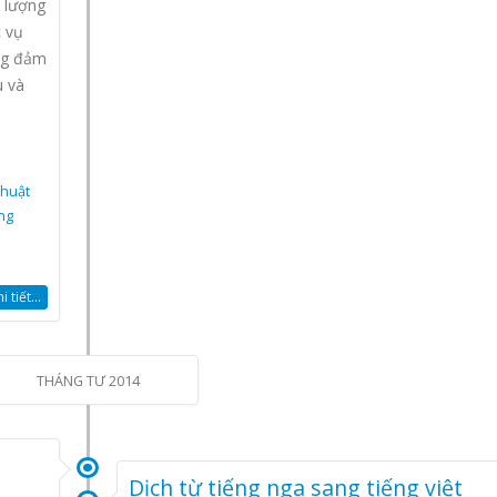
 lượng
c vụ
ng đảm
u và
thuật
ng
 tiết...
THÁNG TƯ 2014
Dịch từ tiếng nga sang tiếng việt