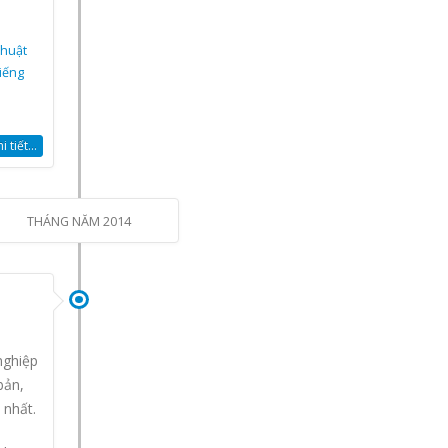
thuật
tiếng
 tiết...
THÁNG NĂM 2014
nghiệp
bản,
 nhất.