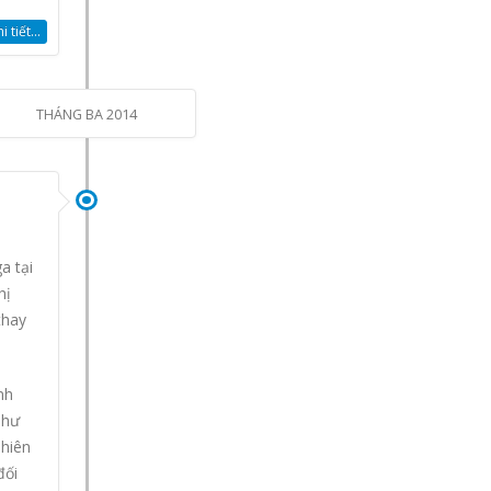
 tiết...
THÁNG BA 2014
a tại
hị
thay
nh
như
phiên
đối