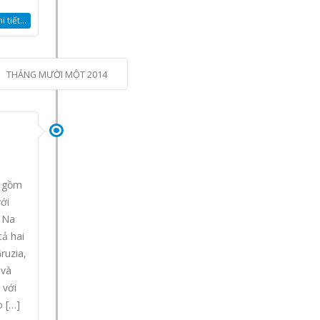
 tiết...
THÁNG MƯỜI MỘT 2014
, gồm
ới
 Na
cả hai
ruzia,
 và
 với
 […]