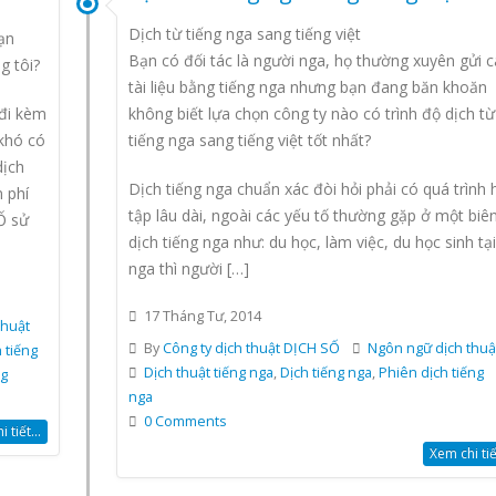
Dịch từ tiếng nga sang tiếng việt
ạn
Bạn có đối tác là người nga, họ thường xuyên gửi c
g tôi?
tài liệu bằng tiếng nga nhưng bạn đang băn khoăn
 đi kèm
không biết lựa chọn công ty nào có trình độ dịch từ
 khó có
tiếng nga sang tiếng việt tốt nhất?
dịch
Dịch tiếng nga chuẩn xác đòi hỏi phải có quá trình 
 phí
tập lâu dài, ngoài các yếu tố thường gặp ở một biê
Ố sử
dịch tiếng nga như: du học, làm việc, du học sinh tại
nga thì người […]
17 Tháng Tư, 2014
thuật
By
Công ty dịch thuật DỊCH SỐ
Ngôn ngữ dịch thuậ
 tiếng
Dịch thuật tiếng nga
,
Dịch tiếng nga
,
Phiên dịch tiếng
ng
nga
0 Comments
 tiết...
Xem chi tiết