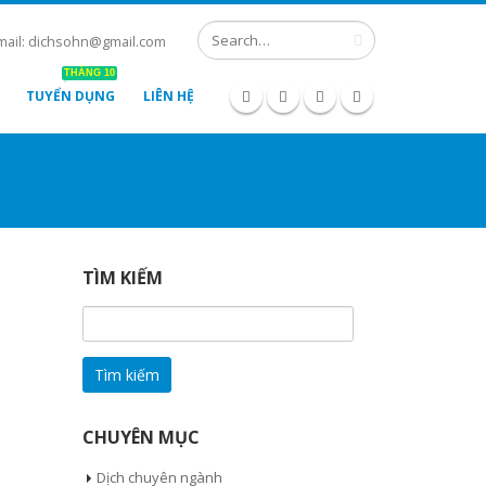
mail: dichsohn@gmail.com
THÁNG 10
TUYỂN DỤNG
LIÊN HỆ
TÌM KIẾM
Tìm
kiếm
cho:
CHUYÊN MỤC
Dịch chuyên ngành