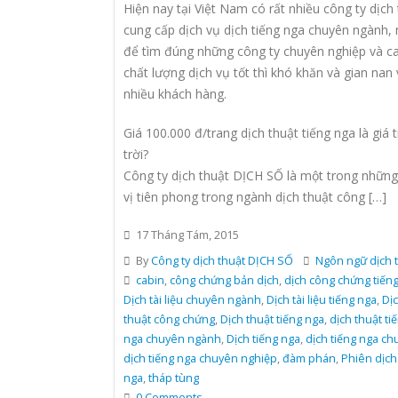
Hiện nay tại Việt Nam có rất nhiều công ty dịch
cung cấp dịch vụ dịch tiếng nga chuyên ngành,
để tìm đúng những công ty chuyên nghiệp và c
chất lượng dịch vụ tốt thì khó khăn và gian nan 
nhiều khách hàng.
Giá 100.000 đ/trang dịch thuật tiếng nga là giá 
trời?
Công ty dịch thuật DỊCH SỐ là một trong nhữn
vị tiên phong trong ngành dịch thuật công […]
17 Tháng Tám, 2015
By
Công ty dịch thuật DỊCH SỐ
Ngôn ngữ dịch 
cabin
,
công chứng bản dịch
,
dịch công chứng tiến
Dịch tài liệu chuyên ngành
,
Dịch tài liệu tiếng nga
,
Dị
thuật công chứng
,
Dịch thuật tiếng nga
,
dịch thuật ti
nga chuyên ngành
,
Dịch tiếng nga
,
dịch tiếng nga ch
dịch tiếng nga chuyên nghiệp
,
đàm phán
,
Phiên dịch
nga
,
tháp tùng
0 Comments