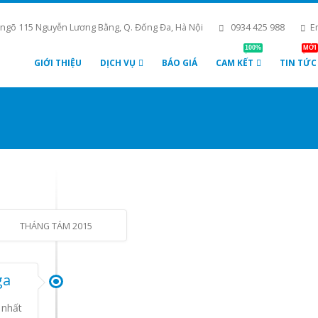
 ngõ 115 Nguyễn Lương Bằng, Q. Đống Đa, Hà Nội
0934 425 988
E
100%
MỚI
GIỚI THIỆU
DỊCH VỤ
BÁO GIÁ
CAM KẾT
TIN TỨC
THÁNG TÁM 2015
ga
 nhất