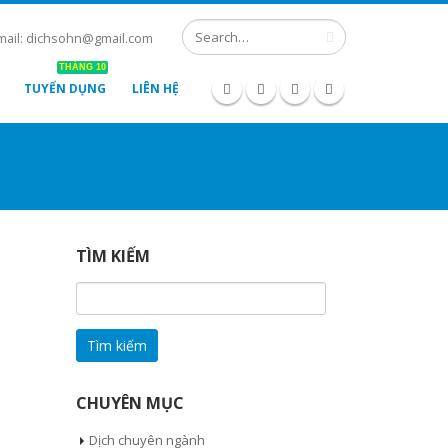
mail: dichsohn@gmail.com
THÁNG 10
TUYỂN DỤNG
LIÊN HỆ
TÌM KIẾM
Tìm
kiếm
cho:
CHUYÊN MỤC
Dịch chuyên ngành