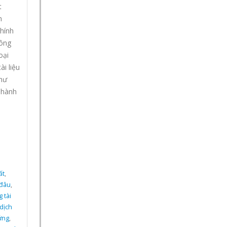
t
h
hính
công
oại
i liệu
hư
 hành
ất
,
 đâu
,
 tài
dịch
ứng
,