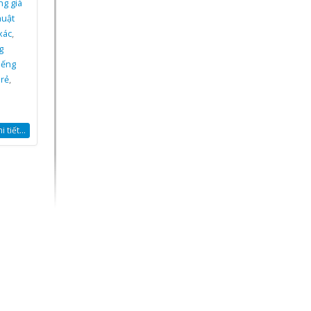
ng giá
huật
xác
,
g
iếng
 rẻ
,
 tiết...