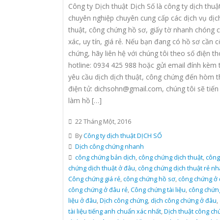
Công ty Dịch thuật Dịch Số là công ty dịch thuậ
chuyên nghiệp chuyên cung cấp các dịch vụ dịc
thuật, công chứng hồ sơ, giấy tờ nhanh chóng c
xác, uy tín, giá rẻ. Nếu bạn đang có hồ sơ cần 
chứng, hãy liên hệ với chúng tôi theo số điện th
hotline: 0934 425 988 hoặc gửi email đính kèm tà
yêu cầu dịch dịch thuật, công chứng đến hòm t
điện tử: dichsohn@gmail.com, chúng tôi sẽ tiến
làm hồ […]
22 Tháng Một, 2016
By
Công ty dịch thuật DỊCH SỐ
Dịch công chứng nhanh
công chứng bản dịch
,
công chứng dịch thuật
,
công
chứng dịch thuật ở đâu
,
công chứng dịch thuật rẻ nh
Công chứng giá rẻ
,
công chứng hồ sơ
,
công chứng ở
công chứng ở đâu rẻ
,
Công chứng tài liệu
,
công chứng
liệu ở đâu
,
Dịch công chứng
,
dịch công chứng ở đâu
,
tài liệu tiếng anh chuẩn xác nhất
,
Dịch thuật công ch