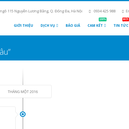
 ngõ 115 Nguyễn Lương Bằng, Q. Đống Đa, Hà Nội
0934 425 988
E
100%
MỚI
GIỚI THIỆU
DỊCH VỤ
BÁO GIÁ
CAM KẾT
TIN TỨC
âu”
THÁNG MỘT 2016