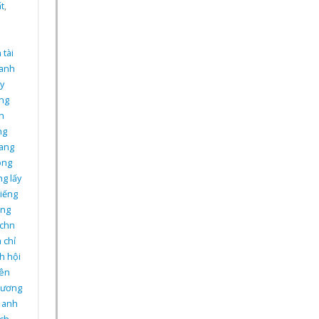
t
,
 tài
 anh
y
ếng
h
ng
sang
ông
ng lấy
tiếng
ếng
ichn
 chỉ
h hội
ên
 lương
g anh