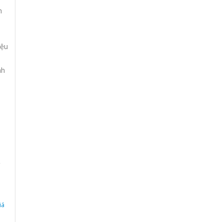
h
iệu
nh
,
h
iá