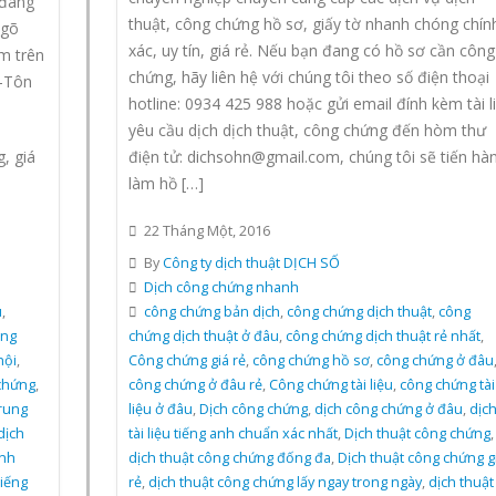
 đáng
thuật, công chứng hồ sơ, giấy tờ nhanh chóng chín
ngõ
xác, uy tín, giá rẻ. Nếu bạn đang có hồ sơ cần công
m trên
chứng, hãy liên hệ với chúng tôi theo số điện thoại
-Tôn
hotline: 0934 425 988 hoặc gửi email đính kèm tài l
yêu cầu dịch dịch thuật, công chứng đến hòm thư
, giá
điện tử: dichsohn@gmail.com, chúng tôi sẽ tiến hà
làm hồ […]
22 Tháng Một, 2016
By
Công ty dịch thuật DỊCH SỐ
Dịch công chứng nhanh
u
,
công chứng bản dịch
,
công chứng dịch thuật
,
công
ung
chứng dịch thuật ở đâu
,
công chứng dịch thuật rẻ nhất
,
nội
,
Công chứng giá rẻ
,
công chứng hồ sơ
,
công chứng ở đâu
chứng
,
công chứng ở đâu rẻ
,
Công chứng tài liệu
,
công chứng tài
trung
liệu ở đâu
,
Dịch công chứng
,
dịch công chứng ở đâu
,
dịc
dịch
tài liệu tiếng anh chuẩn xác nhất
,
Dịch thuật công chứng
,
anh
dịch thuật công chứng đống đa
,
Dịch thuật công chứng g
tiếng
rẻ
,
dịch thuật công chứng lấy ngay trong ngày
,
dịch thuật