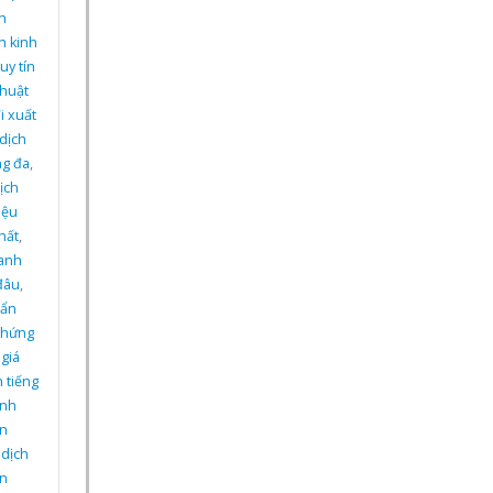
nh
nh kinh
uy tín
thuật
i xuất
dịch
ng đa
,
ịch
iệu
hất
,
 anh
đâu
,
uẩn
chứng
giá
h tiếng
ính
ên
,
dịch
ên