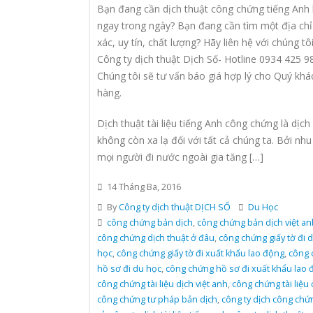
Bạn đang cần dịch thuật công chứng tiếng Anh 
ngay trong ngày? Bạn đang cần tìm một địa chỉ
xác, uy tín, chất lượng? Hãy liên hệ với chúng tôi
Công ty dịch thuật Dịch Số- Hotline 0934 425 9
Chúng tôi sẽ tư vấn báo giá hợp lý cho Quý khá
hàng.
Dịch thuật tài liệu tiếng Anh công chứng là dịch
không còn xa lạ đối với tất cả chúng ta. Bởi nhu
mọi người đi nước ngoài gia tăng […]
14 Tháng Ba, 2016
By
Công ty dịch thuật DỊCH SỐ
Du Học
công chứng bản dịch
,
công chứng bản dịch việt an
công chứng dịch thuật ở đâu
,
công chứng giấy tờ đi 
học
,
công chứng giấy tờ đi xuất khẩu lao động
,
công 
hồ sơ đi du học
,
công chứng hồ sơ đi xuất khẩu lao 
công chứng tài liệu dịch việt anh
,
công chứng tài liệu
công chứng tư pháp bản dịch
,
công ty dịch công chứ