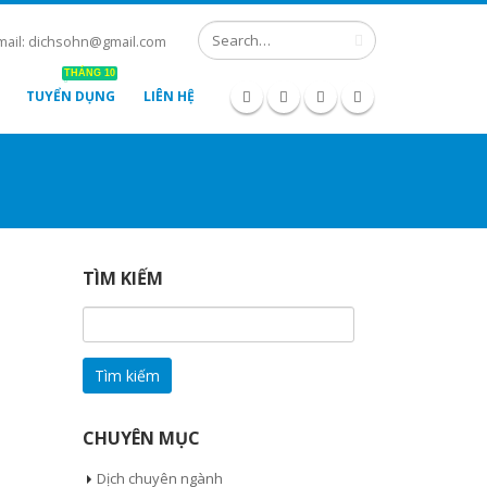
mail: dichsohn@gmail.com
THÁNG 10
TUYỂN DỤNG
LIÊN HỆ
TÌM KIẾM
Tìm
kiếm
cho:
CHUYÊN MỤC
Dịch chuyên ngành