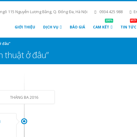
 ngõ 115 Nguyễn Lương Bằng, Q. Đống Đa, Hà Nội
0934 425 988
E
100%
MỚI
GIỚI THIỆU
DỊCH VỤ
BÁO GIÁ
CAM KẾT
TIN TỨC
ở đâu”
h thuật ở đâu”
THÁNG BA 2016
h