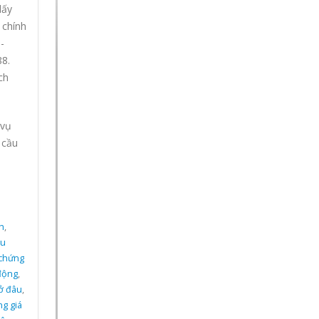
lấy
 chính
-
88.
ch
 vụ
 cầu
h
,
du
chứng
động
,
 ở đâu
,
ng giá