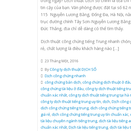
trong ngày? Dịch thuật Dịch Số chính là địa chỉ
tin cậy của bạn. Văn phòng được đặt tại số 62 
115 Nguyễn Lương Bằng, Đống Đa, Hà Nội, nằ
trục đường chính Tây Sơn-Nguyễn Lương Bằng
Đức Thắng, địa chỉ dễ dàng có thể tìm thấy.
Dịch thuật công chứng tiếng Trung nhanh chóng
rẻ, chất lượng là điều khách hàng nào […]
23 Tháng Một, 2016
By
Công ty dịch thuật DỊCH SỐ
Dịch công chứng nhanh
công chứng bản dịch
,
công chứng dịch thuật ở đâ
công chứng tài liệu ở đâu
,
công ty dịch thuật tiếng tr
chuẩn xác nhất
,
công ty dịch thuật tiếng trung tại hà 
công ty dịch thuật tiếng trung uy tín
,
dịch
,
Dịch công 
dịch công chứng tiếng trung
,
dịch công chứng tiếng 
giá rẻ
,
dịch công chứng tiếng trung uy tín chuẩn xác
,
tài liệu chuyên ngành tiếng trung
,
dịch tài liệu tiếng 
chuẩn xác nhất
,
Dịch tài liệu tiếng trung
,
dịch tài liệu 