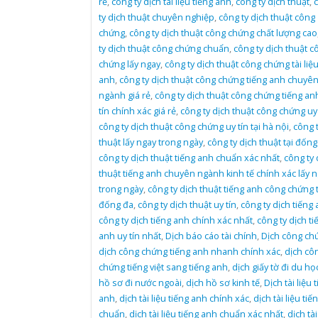
rẻ
,
công ty dịch tài liệu tiếng anh
,
công ty dịch thuật
,
ty dịch thuật chuyên nghiệp
,
công ty dịch thuật công
chứng
,
công ty dịch thuật công chứng chất lượng cao
ty dịch thuật công chứng chuẩn
,
công ty dịch thuật c
chứng lấy ngay
,
công ty dịch thuật công chứng tài liệu
anh
,
công ty dịch thuật công chứng tiếng anh chuyê
ngành giá rẻ
,
công ty dịch thuật công chứng tiếng an
tín chính xác giá rẻ
,
công ty dịch thuật công chứng uy 
công ty dịch thuật công chứng uy tín tại hà nội
,
công t
thuật lấy ngay trong ngày
,
công ty dịch thuật tại đống
công ty dịch thuật tiếng anh chuẩn xác nhất
,
công ty 
thuật tiếng anh chuyên ngành kinh tế chính xác lấy 
trong ngày
,
công ty dịch thuật tiếng anh công chứng t
đống đa
,
công ty dịch thuật uy tín
,
công ty dịch tiếng
công ty dịch tiếng anh chính xác nhất
,
công ty dịch ti
anh uy tín nhất
,
Dịch báo cáo tài chính
,
Dịch công ch
dịch công chứng tiếng anh nhanh chính xác
,
dịch cô
chứng tiếng việt sang tiếng anh
,
dịch giấy tờ đi du họ
hồ sơ đi nước ngoài
,
dịch hồ sơ kinh tế
,
Dịch tài liệu 
anh
,
dịch tài liệu tiếng anh chính xác
,
dịch tài liệu ti
chuẩn
,
dịch tài liệu tiếng anh chuẩn xác nhất
,
dịch tài