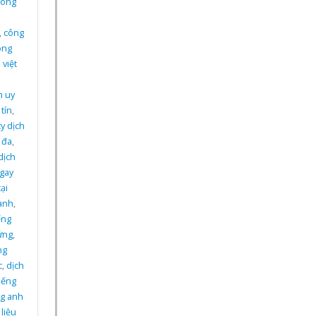
công
,
công
ông
 việt
n
h uy
tín
,
y dịch
 đa
,
dịch
ngay
ại
 anh
,
ếng
ứng
,
ng
c
,
dịch
tiếng
ếng anh
 liệu