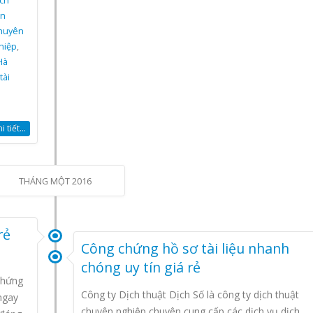
ch
ên
chuyên
hiệp
,
Hà
tài
 tiết...
THÁNG MỘT 2016
rẻ
Công chứng hồ sơ tài liệu nhanh
chóng uy tín giá rẻ
chứng
Công ty Dịch thuật Dịch Số là công ty dịch thuật
ngay
chuyên nghiệp chuyên cung cấp các dịch vụ dịch