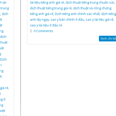
h tài
tài liệu tiếng anh giá rẻ
,
dịch thuật tiếng trung chuẩn xác
,
g trung
dịch thuật tiếng trung giá rẻ
,
dịch thuật và công chứng
t
,
dịch
tiếng anh giá rẻ
,
Dịch tiếng anh chính xác nhất
,
dịch tiếng
ệt
anh lấy ngay
,
sao y bản chính ở đâu
,
sao y tài liệu giá rẻ
,
ật
sao y tài liệu ở đâu rẻ
ứng
0 Comments
dịch
Xem chi tiết
thuật
uật
g
Dịch
h
ung
ch
giá rẻ
,
t
ng ở
ng
việt