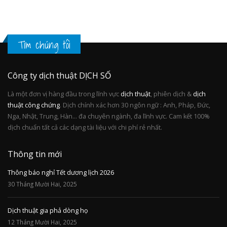
Tìm chúng tôi
Công ty dịch thuật DỊCH SỐ
Là một đơn vị hàng đầu trong lĩnh vực
dịch thuật
, phiên dịch &
dịch
thuật công chứng
. Dịch chính xác hơn 30 ngôn ngữ : Anh, Pháp, Đức,
Nga, Nhật, Trung, Hàn... đa chuyên ngành, đa lĩnh vực. Cam kết 100%
dịch chuẩn tất cả các dạng tài liệu với chi phí rẻ nhất.
Thông tin mới
Thông báo nghỉ Tết dương lịch 2026
30 Tháng Mười Hai, 2025
Dịch thuật gia phả dòng họ
12 Tháng Mười Hai, 2025