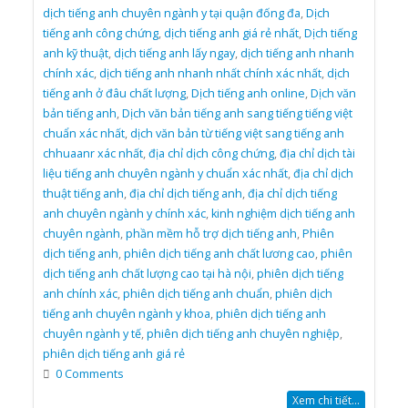
dịch tiếng anh chuyên ngành y tại quận đống đa
,
Dịch
tiếng anh công chứng
,
dịch tiếng anh giá rẻ nhất
,
Dịch tiếng
anh kỹ thuật
,
dịch tiếng anh lấy ngay
,
dịch tiếng anh nhanh
chính xác
,
dịch tiếng anh nhanh nhất chính xác nhất
,
dịch
tiếng anh ở đâu chất lượng
,
Dịch tiếng anh online
,
Dịch văn
bản tiếng anh
,
Dịch văn bản tiếng anh sang tiếng tiếng việt
chuẩn xác nhất
,
dịch văn bản từ tiếng việt sang tiếng anh
chhuaanr xác nhất
,
địa chỉ dịch công chứng
,
địa chỉ dịch tài
liệu tiếng anh chuyên ngành y chuẩn xác nhất
,
địa chỉ dịch
thuật tiếng anh
,
địa chỉ dịch tiếng anh
,
địa chỉ dịch tiếng
anh chuyên ngành y chính xác
,
kinh nghiệm dịch tiếng anh
chuyên ngành
,
phần mềm hỗ trợ dịch tiếng anh
,
Phiên
dịch tiếng anh
,
phiên dịch tiếng anh chất lương cao
,
phiên
dịch tiếng anh chất lượng cao tại hà nội
,
phiên dịch tiếng
anh chính xác
,
phiên dịch tiếng anh chuẩn
,
phiên dịch
tiếng anh chuyên ngành y khoa
,
phiên dịch tiếng anh
chuyên ngành y tế
,
phiên dịch tiếng anh chuyên nghiệp
,
phiên dịch tiếng anh giá rẻ
0 Comments
Xem chi tiết...