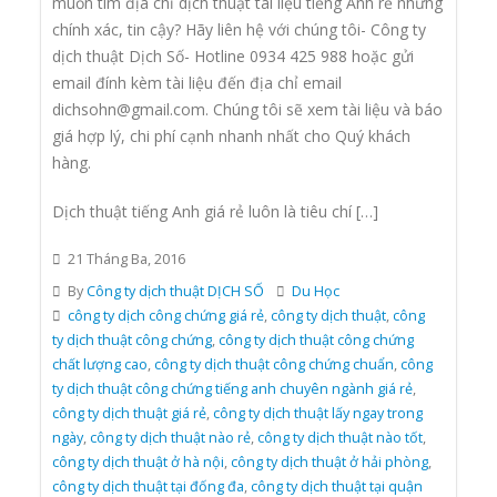
muốn tìm địa chỉ dịch thuật tài liệu tiếng Anh rẻ nhưng
chính xác, tin cậy? Hãy liên hệ với chúng tôi- Công ty
dịch thuật Dịch Số- Hotline 0934 425 988 hoặc gửi
email đính kèm tài liệu đến địa chỉ email
dichsohn@gmail.com. Chúng tôi sẽ xem tài liệu và báo
giá hợp lý, chi phí cạnh nhanh nhất cho Quý khách
hàng.
Dịch thuật tiếng Anh giá rẻ luôn là tiêu chí […]
21 Tháng Ba, 2016
By
Công ty dịch thuật DỊCH SỐ
Du Học
công ty dịch công chứng giá rẻ
,
công ty dịch thuật
,
công
ty dịch thuật công chứng
,
công ty dịch thuật công chứng
chất lượng cao
,
công ty dịch thuật công chứng chuẩn
,
công
ty dịch thuật công chứng tiếng anh chuyên ngành giá rẻ
,
công ty dịch thuật giá rẻ
,
công ty dịch thuật lấy ngay trong
ngày
,
công ty dịch thuật nào rẻ
,
công ty dịch thuật nào tốt
,
công ty dịch thuật ở hà nội
,
công ty dịch thuật ở hải phòng
,
công ty dịch thuật tại đống đa
,
công ty dịch thuật tại quận