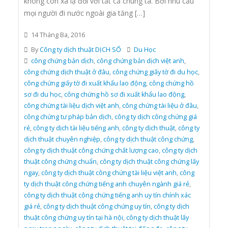
không còn xa lạ đối với tất cả chúng ta. Bởi nhu cầu
mọi người đi nước ngoài gia tăng […]
14 Tháng Ba, 2016
By
Công ty dịch thuật DỊCH SỐ
Du Học
công chứng bản dịch
,
công chứng bản dịch việt anh
,
công chứng dịch thuật ở đâu
,
công chứng giấy tờ đi du học
,
công chứng giấy tờ đi xuất khẩu lao động
,
công chứng hồ
sơ đi du học
,
công chứng hồ sơ đi xuất khẩu lao động
,
công chứng tài liệu dịch việt anh
,
công chứng tài liệu ở đâu
,
công chứng tư pháp bản dịch
,
công ty dịch công chứng giá
rẻ
,
công ty dịch tài liệu tiếng anh
,
công ty dịch thuật
,
công ty
dịch thuật chuyên nghiệp
,
công ty dịch thuật công chứng
,
công ty dịch thuật công chứng chất lượng cao
,
công ty dịch
thuật công chứng chuẩn
,
công ty dịch thuật công chứng lấy
ngay
,
công ty dịch thuật công chứng tài liệu việt anh
,
công
ty dịch thuật công chứng tiếng anh chuyên ngành giá rẻ
,
công ty dịch thuật công chứng tiếng anh uy tín chính xác
giá rẻ
,
công ty dịch thuật công chứng uy tín
,
công ty dịch
thuật công chứng uy tín tại hà nội
,
công ty dịch thuật lấy