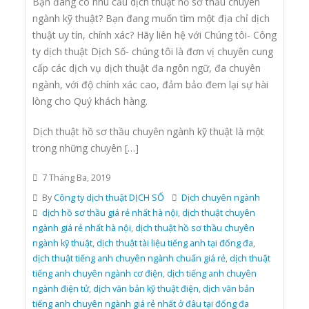
Bạn đang có nhu cầu dịch thuật hồ sơ thầu chuyên
ngành kỹ thuật? Bạn đang muốn tìm một địa chỉ dịch
thuật uy tín, chính xác? Hãy liên hệ với Chúng tôi- Công
ty dịch thuật Dịch Số- chúng tôi là đơn vị chuyên cung
cấp các dịch vụ dịch thuật đa ngôn ngữ, đa chuyên
ngành, với độ chính xác cao, đảm bảo đem lại sự hài
lòng cho Quý khách hàng.
Dịch thuật hồ sơ thầu chuyên ngành kỹ thuật là một
trong những chuyên […]
7 Tháng Ba, 2019
By
Công ty dịch thuật DỊCH SỐ
Dịch chuyên ngành
dịch hồ sơ thầu giá rẻ nhất hà nội
,
dịch thuật chuyên
ngành giá rẻ nhất hà nội
,
dịch thuật hồ sơ thầu chuyên
ngành kỹ thuật
,
dịch thuật tài liệu tiếng anh tại đống đa
,
dịch thuật tiếng anh chuyên ngành chuẩn giá rẻ
,
dịch thuật
tiếng anh chuyên ngành cơ điện
,
dịch tiếng anh chuyên
ngành điện tử
,
dịch văn bản kỹ thuật điện
,
dịch văn bản
tiếng anh chuyên ngành giá rẻ nhất ở đâu tại đống đa