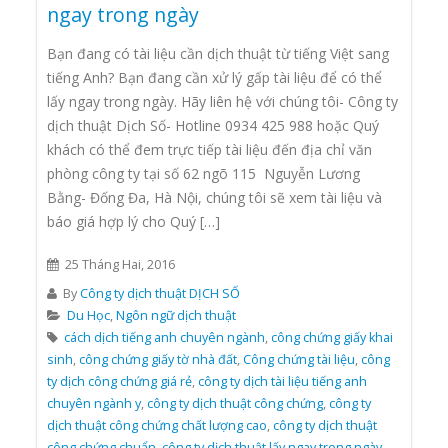
ngay trong ngày
Bạn đang có tài liệu cần dịch thuật từ tiếng Việt sang
tiếng Anh? Bạn đang cần xử lý gấp tài liệu để có thể
lấy ngay trong ngày. Hãy liên hệ với chúng tôi- Công ty
dịch thuật Dịch Số- Hotline 0934 425 988 hoặc Quý
khách có thể đem trực tiếp tài liệu đến địa chỉ văn
phòng công ty tại số 62 ngõ 115 Nguyễn Lương
Bằng- Đống Đa, Hà Nội, chúng tôi sẽ xem tài liệu và
báo giá hợp lý cho Quý […]
25 Tháng Hai, 2016
By
Công ty dịch thuật DỊCH SỐ
Du Học
,
Ngôn ngữ dịch thuật
cách dịch tiếng anh chuyên ngành
,
công chứng giấy khai
sinh
,
công chứng giấy tờ nhà đất
,
Công chứng tài liệu
,
công
ty dịch công chứng giá rẻ
,
công ty dịch tài liệu tiếng anh
chuyên ngành y
,
công ty dịch thuật công chứng
,
công ty
dịch thuật công chứng chất lượng cao
,
công ty dịch thuật
công chứng chuẩn
,
công ty dịch thuật lấy ngay trong ngày
,