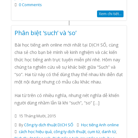
0 Comments
Xem chi tiết...
Phân biệt ‘such’ và ‘so’
Bài học tiếng anh online mới nhất tại DỊCH SỐ, cùng
chia sẻ cho bạn bè mình về kinh nghiệm và các kiến
thức học tiếng anh trực tuyến miễn phí nhé. Hôm nay
chúng ta nghiên cứu về sự khác biệt giữa “Such” và
“so”. Hai từ này có thể dùng thay thế nhau khi diễn đạt
một nội dung nhưng có mẫu câu khác nhau.
Hai từ trên có nhiều nghĩa, nhưng nét nghĩa dễ khiến
người dùng nhầm lẫn là khi “such”, “so” […]
15 Tháng Mười, 2015
By
Công ty dịch thuật DỊCH SỐ
Học tiếng Anh online
cách học hiệu quả
,
công ty dịch thuật
,
cụm từ
,
danh từ
,