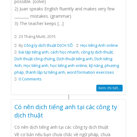
possible. (solve)
2) Juan speaks English fluently and makes very few
________ mistakes. (grammar)
3) The teacher keeps […]
23 Tháng Mười, 2015
By
Công ty dịch thuật DỊCH SỐ
Học tiếng Anh online
bài tập tiếng anh
,
cách học nhanh
,
công ty dịch thuật
,
Dịch thuật công chứng
,
Dịch thuật tiếng anh
,
Dịch tiếng
Anh
,
Học tiếng anh
,
học tiếng anh online
,
kỹ năng
,
phương
pháp
,
thành lập tự tiếng anh
,
word formation exercises
0 Comments
Xem chi tiết...
Có nên dịch tiếng anh tại các công ty
dịch thuật
Có nên dịch tiếng anh tại các công ty dịch thuật
Về cơ bản nếu bạn chưa chắc về ngữ pháp, chưa