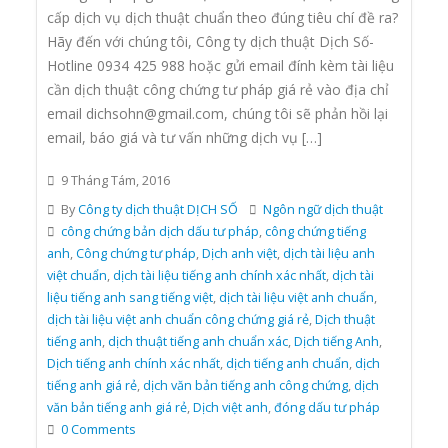
cấp dịch vụ dịch thuật chuẩn theo đúng tiêu chí đề ra?
Hãy đến với chúng tôi, Công ty dịch thuật Dịch Số-
Hotline 0934 425 988 hoặc gửi email đính kèm tài liệu
cần dịch thuật công chứng tư pháp giá rẻ vào địa chỉ
email dichsohn@gmail.com, chúng tôi sẽ phản hồi lại
email, báo giá và tư vấn những dịch vụ […]
9 Tháng Tám, 2016
By
Công ty dịch thuật DỊCH SỐ
Ngôn ngữ dịch thuật
công chứng bản dịch dấu tư pháp
,
công chứng tiếng
anh
,
Công chứng tư pháp
,
Dịch anh việt
,
dịch tài liệu anh
việt chuẩn
,
dịch tài liệu tiếng anh chính xác nhất
,
dịch tài
liệu tiếng anh sang tiếng việt
,
dịch tài liệu việt anh chuẩn
,
dịch tài liệu việt anh chuẩn công chứng giá rẻ
,
Dịch thuật
tiếng anh
,
dịch thuật tiếng anh chuẩn xác
,
Dịch tiếng Anh
,
Dịch tiếng anh chính xác nhất
,
dịch tiếng anh chuẩn
,
dịch
tiếng anh giá rẻ
,
dịch văn bản tiếng anh công chứng
,
dịch
văn bản tiếng anh giá rẻ
,
Dịch việt anh
,
đóng dấu tư pháp
0 Comments