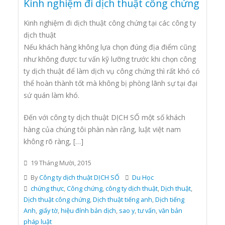
Kinh nghiệm đi dịch thuật công chứng
Kinh nghiệm đi dịch thuật công chứng tại các công ty
dịch thuật
Nếu khách hàng không lựa chọn đúng địa điểm cũng
như không được tư vấn kỹ lưỡng trước khi chọn công
ty dịch thuật để làm dịch vụ công chứng thì rất khó có
thể hoàn thành tốt mà không bị phòng lãnh sự tại đại
sứ quán làm khó.
Đến với công ty dịch thuật DỊCH SỐ một số khách
hàng của chúng tôi phàn nàn rằng, luật việt nam
không rõ ràng, […]
19 Tháng Mười, 2015
By
Công ty dịch thuật DỊCH SỐ
Du Học
chứng thực
,
Công chứng
,
công ty dịch thuật
,
Dịch thuật
,
Dịch thuật công chứng
,
Dịch thuật tiếng anh
,
Dịch tiếng
Anh
,
giấy tờ
,
hiệu đính bản dịch
,
sao y
,
tư vấn
,
văn bản
pháp luật