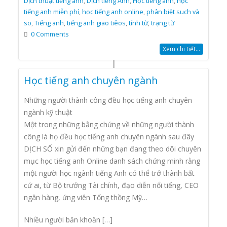
Dịch thuật tiếng anh
,
Dịch tiếng Anh
,
Học tiếng anh
,
học
tiếng anh miễn phí
,
học tiếng anh online
,
phân biệt such và
so
,
Tiếng anh
,
tiếng anh giao tiêos
,
tính từ
,
trạng từ
0 Comments
Xem chi tiết...
Học tiếng anh chuyên ngành
Những người thành công đều học tiếng anh chuyên
ngành kỹ thuật
Một trong những bằng chứng về những người thành
công là họ đều học tiếng anh chuyên ngành sau đây
DỊCH SỐ xin gửi đến những bạn đang theo dõi chuyên
mục học tiếng anh Online danh sách chứng minh rằng
một người học ngành tiếng Anh có thể trở thành bất
cứ ai, từ Bộ trưởng Tài chính, đạo diễn nổi tiếng, CEO
ngân hàng, ứng viên Tổng thồng Mỹ…
Nhiều người băn khoăn […]