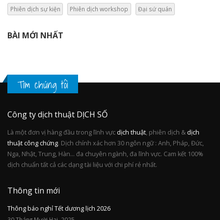
Phiên dịch sự kiện
Phiên dịch workshop
Đại sứ quán
BÀI MỚI NHẤT
Tìm chúng tôi
Công ty dịch thuật DỊCH SỐ
Là một đơn vị hàng đầu trong lĩnh vực
dịch thuật
, phiên dịch &
dịch
thuật công chứng
. Dịch chính xác hơn 30 ngôn ngữ : Anh, Pháp, Đức,
Nga, Nhật, Trung, Hàn... đa chuyên ngành, đa lĩnh vực. Cam kết 100%
dịch chuẩn tất cả các dạng tài liệu với chi phí rẻ nhất.
Thông tin mới
Thông báo nghỉ Tết dương lịch 2026
30 Tháng Mười Hai, 2025