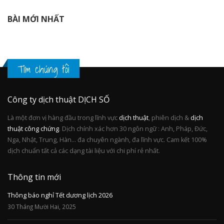
BÀI MỚI NHẤT
Tìm chúng tôi
Công ty dịch thuật DỊCH SỐ
Là một đơn vị hàng đầu trong lĩnh vực
dịch thuật
, phiên dịch &
dịch
thuật công chứng
. Dịch chính xác hơn 30 ngôn ngữ : Anh, Pháp, Đức,
Nga, Nhật, Trung, Hàn... đa chuyên ngành, đa lĩnh vực. Cam kết 100%
dịch chuẩn tất cả các dạng tài liệu với chi phí rẻ nhất.
Thông tin mới
Thông báo nghỉ Tết dương lịch 2026
30 Tháng Mười Hai, 2025