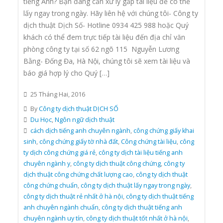
tiếng Anh? Bạn đang cần xử lý gấp tài liệu để có thể
lấy ngay trong ngày. Hãy liên hệ với chúng tôi- Công ty
dịch thuật Dịch Số- Hotline 0934 425 988 hoặc Quý
khách có thể đem trực tiếp tài liệu đến địa chỉ văn
phòng công ty tại số 62 ngõ 115 Nguyễn Lương
Bằng- Đống Đa, Hà Nội, chúng tôi sẽ xem tài liệu và
báo giá hợp lý cho Quý […]
25 Tháng Hai, 2016
By
Công ty dịch thuật DỊCH SỐ
Du Học
,
Ngôn ngữ dịch thuật
cách dịch tiếng anh chuyên ngành
,
công chứng giấy khai
sinh
,
công chứng giấy tờ nhà đất
,
Công chứng tài liệu
,
công
ty dịch công chứng giá rẻ
,
công ty dịch tài liệu tiếng anh
chuyên ngành y
,
công ty dịch thuật công chứng
,
công ty
dịch thuật công chứng chất lượng cao
,
công ty dịch thuật
công chứng chuẩn
,
công ty dịch thuật lấy ngay trong ngày
,
công ty dịch thuật rẻ nhất ở hà nội
,
công ty dịch thuật tiếng
anh chuyên ngành chuẩn
,
công ty dịch thuật tiếng anh
chuyên ngành uy tín
,
công ty dịch thuật tốt nhất ở hà nội
,