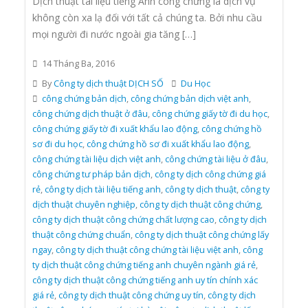
Dịch thuật tài liệu tiếng Anh công chứng là dịch vụ
không còn xa lạ đối với tất cả chúng ta. Bởi nhu cầu
mọi người đi nước ngoài gia tăng […]
14 Tháng Ba, 2016
By
Công ty dịch thuật DỊCH SỐ
Du Học
công chứng bản dịch
,
công chứng bản dịch việt anh
,
công chứng dịch thuật ở đâu
,
công chứng giấy tờ đi du học
,
công chứng giấy tờ đi xuất khẩu lao động
,
công chứng hồ
sơ đi du học
,
công chứng hồ sơ đi xuất khẩu lao động
,
công chứng tài liệu dịch việt anh
,
công chứng tài liệu ở đâu
,
công chứng tư pháp bản dịch
,
công ty dịch công chứng giá
rẻ
,
công ty dịch tài liệu tiếng anh
,
công ty dịch thuật
,
công ty
dịch thuật chuyên nghiệp
,
công ty dịch thuật công chứng
,
công ty dịch thuật công chứng chất lượng cao
,
công ty dịch
thuật công chứng chuẩn
,
công ty dịch thuật công chứng lấy
ngay
,
công ty dịch thuật công chứng tài liệu việt anh
,
công
ty dịch thuật công chứng tiếng anh chuyên ngành giá rẻ
,
công ty dịch thuật công chứng tiếng anh uy tín chính xác
giá rẻ
,
công ty dịch thuật công chứng uy tín
,
công ty dịch