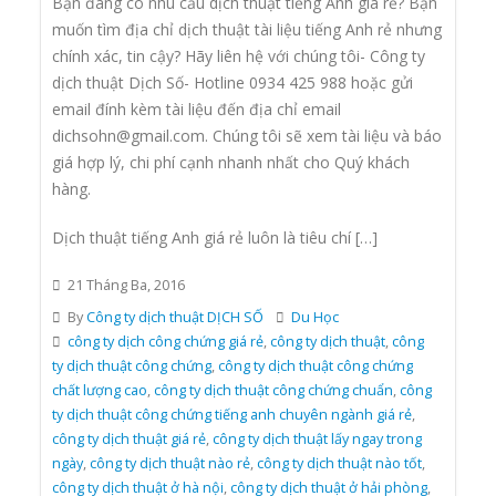
Bạn đang có nhu cầu dịch thuật tiếng Anh giá rẻ? Bạn
muốn tìm địa chỉ dịch thuật tài liệu tiếng Anh rẻ nhưng
chính xác, tin cậy? Hãy liên hệ với chúng tôi- Công ty
dịch thuật Dịch Số- Hotline 0934 425 988 hoặc gửi
email đính kèm tài liệu đến địa chỉ email
dichsohn@gmail.com. Chúng tôi sẽ xem tài liệu và báo
giá hợp lý, chi phí cạnh nhanh nhất cho Quý khách
hàng.
Dịch thuật tiếng Anh giá rẻ luôn là tiêu chí […]
21 Tháng Ba, 2016
By
Công ty dịch thuật DỊCH SỐ
Du Học
công ty dịch công chứng giá rẻ
,
công ty dịch thuật
,
công
ty dịch thuật công chứng
,
công ty dịch thuật công chứng
chất lượng cao
,
công ty dịch thuật công chứng chuẩn
,
công
ty dịch thuật công chứng tiếng anh chuyên ngành giá rẻ
,
công ty dịch thuật giá rẻ
,
công ty dịch thuật lấy ngay trong
ngày
,
công ty dịch thuật nào rẻ
,
công ty dịch thuật nào tốt
,
công ty dịch thuật ở hà nội
,
công ty dịch thuật ở hải phòng
,