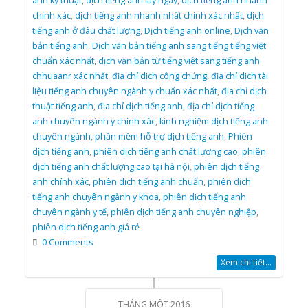
anh kỹ thuật
,
dịch tiếng anh lấy ngay
,
dịch tiếng anh nhanh
chính xác
,
dịch tiếng anh nhanh nhất chính xác nhất
,
dịch
tiếng anh ở đâu chất lượng
,
Dịch tiếng anh online
,
Dịch văn
bản tiếng anh
,
Dịch văn bản tiếng anh sang tiếng tiếng việt
chuẩn xác nhất
,
dịch văn bản từ tiếng việt sang tiếng anh
chhuaanr xác nhất
,
địa chỉ dịch công chứng
,
địa chỉ dịch tài
liệu tiếng anh chuyên ngành y chuẩn xác nhất
,
địa chỉ dịch
thuật tiếng anh
,
địa chỉ dịch tiếng anh
,
địa chỉ dịch tiếng
anh chuyên ngành y chính xác
,
kinh nghiệm dịch tiếng anh
chuyên ngành
,
phần mềm hỗ trợ dịch tiếng anh
,
Phiên
dịch tiếng anh
,
phiên dịch tiếng anh chất lương cao
,
phiên
dịch tiếng anh chất lượng cao tại hà nội
,
phiên dịch tiếng
anh chính xác
,
phiên dịch tiếng anh chuẩn
,
phiên dịch
tiếng anh chuyên ngành y khoa
,
phiên dịch tiếng anh
chuyên ngành y tế
,
phiên dịch tiếng anh chuyên nghiệp
,
phiên dịch tiếng anh giá rẻ
0 Comments
Xem chi tiết...
THÁNG MỘT 2016