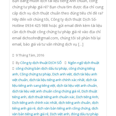
Bạn đang muốn dịch tài liệu tiếng Anh chuẩn, công
chứng tư pháp giá rẻ? Bạn chưa tìm được địa chỉ cung
cấp dịch vụ dịch thuật chuẩn theo đúng tiêu chí đề ra?
Hãy đến với chúng tôi, Công ty dịch thuật Dịch Số-
Hotline 0934 425 988 hoặc gửi email đính kèm tài liệu
cần dịch thuật công chứng tư pháp giá rẻ vào địa chỉ
email dichsohn@gmail.com, chúng tôi sẽ phản hồi lại
email, báo giá và tư vấn những dịch vụ […]
9 Tháng Tám, 2016
By
Công ty dịch thuật DỊCH SỐ
Ngôn ngữ dịch thuật
công chứng bản dịch dấu tư pháp
,
công chứng tiếng
anh
,
Công chứng tư pháp
,
Dịch anh việt
,
dịch tài liệu anh
việt chuẩn
,
dịch tài liệu tiếng anh chính xác nhất
,
dịch tài
liệu tiếng anh sang tiếng việt
,
dịch tài liệu việt anh chuẩn
,
dịch tài liệu việt anh chuẩn công chứng giá rẻ
,
Dịch thuật
tiếng anh
,
dịch thuật tiếng anh chuẩn xác
,
Dịch tiếng Anh
,
Dịch tiếng anh chính xác nhất
,
dịch tiếng anh chuẩn
,
dịch
tiếng anh giá rẻ
,
dịch văn bản tiếng anh công chứng
,
dịch
văn bản tiếng anh giá rẻ
,
Dịch việt anh
,
đóng dấu tư pháp