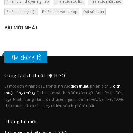
Phiên dịch chuyên nghiệp
Phiên dịch du lịch
Phiên dịch hội thảo
Phiên dịch sự kiện
Phiên dịch workshop
Đại sứ quán
BÀI MỚI NHẤT
Tìm chúng tôi
Công ty dịch thuật DỊCH SỐ
Là một đơn vị hàng đầu trong lĩnh vực
dịch thuật
, phiên dịch &
dịch
thuật công chứng
. Dịch chính xác hơn 30 ngôn ngữ : Anh, Pháp, Đức,
Nga, Nhật, Trung, Hàn... đa chuyên ngành, đa lĩnh vực. Cam kết 100%
dịch chuẩn tất cả các dạng tài liệu với chi phí rẻ nhất.
Thông tin mới
Thông báo nghỉ Tết dương lịch 2026