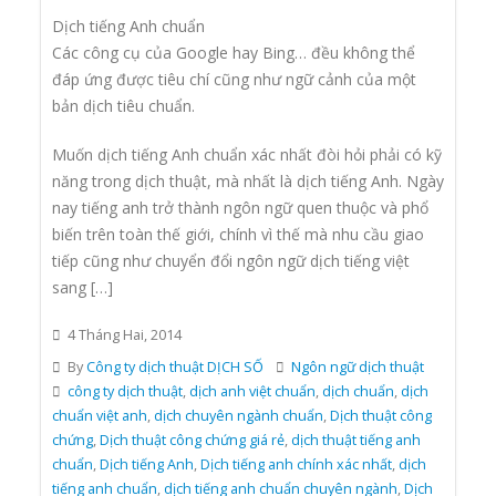
Dịch tiếng Anh chuẩn
Các công cụ của Google hay Bing… đều không thể
đáp ứng được tiêu chí cũng như ngữ cảnh của một
bản dịch tiêu chuẩn.
Muốn dịch tiếng Anh chuẩn xác nhất đòi hỏi phải có kỹ
năng trong dịch thuật, mà nhất là dịch tiếng Anh. Ngày
nay tiếng anh trở thành ngôn ngữ quen thuộc và phổ
biến trên toàn thế giới, chính vì thế mà nhu cầu giao
tiếp cũng như chuyển đổi ngôn ngữ dịch tiếng việt
sang […]
4 Tháng Hai, 2014
By
Công ty dịch thuật DỊCH SỐ
Ngôn ngữ dịch thuật
công ty dịch thuật
,
dịch anh việt chuẩn
,
dịch chuẩn
,
dịch
chuẩn việt anh
,
dịch chuyên ngành chuẩn
,
Dịch thuật công
chứng
,
Dịch thuật công chứng giá rẻ
,
dịch thuật tiếng anh
chuẩn
,
Dịch tiếng Anh
,
Dịch tiếng anh chính xác nhất
,
dịch
tiếng anh chuẩn
,
dịch tiếng anh chuẩn chuyên ngành
,
Dịch