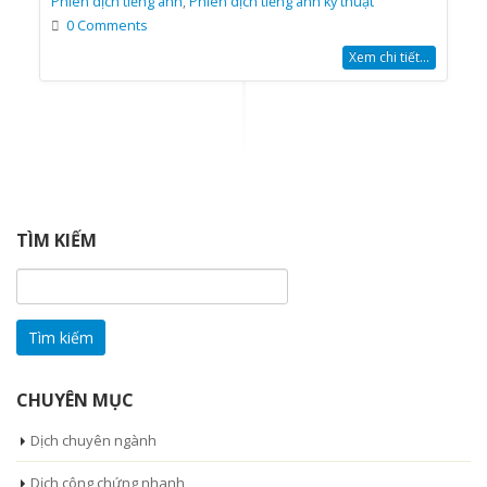
Phiên dịch tiếng anh
,
Phiên dịch tiếng anh kỹ thuật
0 Comments
Xem chi tiết...
TÌM KIẾM
Tìm
kiếm
cho:
CHUYÊN MỤC
Dịch chuyên ngành
Dịch công chứng nhanh