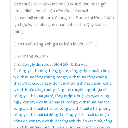
dịch thuật Dịch Số- Hotline 0934 425 988 hoặc gửi
email đính kèm tài liệu đến địa chỉ email
dichsohn@gmail.com. Chúng tôi sẽ xem tài liệu và báo
giá hợp lý, chi phí cạnh nhanh nhất cho Quý khách
hàng.
Dịch thuật tiếng Anh giá rẻ luôn là tiêu chí […]
21 Tháng Ba, 2016
By
Công ty dịch thuật DỊCH SỐ
Du Học
công ty dịch công chứng giá rẻ
,
công ty dịch thuật
,
công
ty dịch thuật công chứng
,
công ty dịch thuật công chứng
chất lượng cao
,
công ty dịch thuật công chứng chuẩn
,
công
ty dịch thuật công chứng tiếng anh chuyên ngành giá rẻ
,
công ty dịch thuật giá rẻ
,
công ty dịch thuật lấy ngay trong
ngày
,
công ty dịch thuật nào rẻ
,
công ty dịch thuật nào tốt
,
công ty dịch thuật ở hà nội
,
công ty dịch thuật ở hải phòng
,
công ty dịch thuật tại đống đa
,
công ty dịch thuật tại quận
đống đa
,
công ty dịch thuật tiếng anh chuẩn xác nhất
,
công
ty dịch thuật tiếng anh chuyên ngành kinh tế chính xác lấy