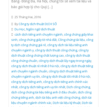
Bằng- Đống Đa, Hà Nội, chúng tôi sẽ xem tài liệu và
báo giá hợp lý cho Quý […]
25 Tháng Hai, 2016
By
Công ty dịch thuật DỊCH SỐ
Du Học
,
Ngôn ngữ dịch thuật
cách dịch tiếng anh chuyên ngành
,
công chứng giấy khai
sinh
,
công chứng giấy tờ nhà đất
,
Công chứng tài liệu
,
công
ty dịch công chứng giá rẻ
,
công ty dịch tài liệu tiếng anh
chuyên ngành y
,
công ty dịch thuật công chứng
,
công ty
dịch thuật công chứng chất lượng cao
,
công ty dịch thuật
công chứng chuẩn
,
công ty dịch thuật lấy ngay trong ngày
,
công ty dịch thuật rẻ nhất ở hà nội
,
công ty dịch thuật tiếng
anh chuyên ngành chuẩn
,
công ty dịch thuật tiếng anh
chuyên ngành uy tín
,
công ty dịch thuật tốt nhất ở hà nội
,
công ty dịch tiếng anh
,
công ty dịch tiếng anh chính xác
nhất
,
công ty dịch tiếng anh uy tín nhất
,
Dịch công chứng
,
dịch công chứng tài liệu tiếng anh ở đâu chuẩn
,
dịch công
chứng tiếng anh
,
dịch tài liệu anh việt công chứng
,
dịch tài
liệu chuyên ngành chính xác
,
Dịch tài liệu kỹ thuật
,
Dịch tài