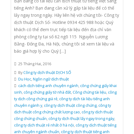
Bạn đang có tài liệu cần dịch thuật từ tiếng Việt sang
tiếng Anh? Bạn đang cần xử lý gấp tài liệu để có thể
lấy ngay trong ngày. Hãy liên hệ với chúng tôi- Công ty
dịch thuật Dịch Số- Hotline 0934 425 988 hoặc Quý
khách có thể đem trực tiếp tài liệu đến địa chỉ văn
phòng công ty tại số 62 ngõ 115 Nguyễn Lương
Bằng- Đống Đa, Hà Nội, chúng tôi sẽ xem tài liệu và
báo giá hợp lý cho Quý […]
25 Tháng Hai, 2016
By
Công ty dịch thuật DỊCH SỐ
Du Học
,
Ngôn ngữ dịch thuật
cách dịch tiếng anh chuyên ngành
,
công chứng giấy khai
sinh
,
công chứng giấy tờ nhà đất
,
Công chứng tài liệu
,
công
ty dịch công chứng giá rẻ
,
công ty dịch tài liệu tiếng anh
chuyên ngành y
,
công ty dịch thuật công chứng
,
công ty
dịch thuật công chứng chất lượng cao
,
công ty dịch thuật
công chứng chuẩn
,
công ty dịch thuật lấy ngay trong ngày
,
công ty dịch thuật rẻ nhất ở hà nội
,
công ty dịch thuật tiếng
anh chuyên ngành chuẩn
,
công ty dịch thuật tiếng anh