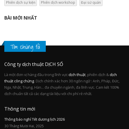
Phiên dịch sự kiện
Phiên dịch workshop
Đại sứ quán
BÀI MỚI NHẤT
Tìm chúng tôi
Công ty dịch thuật DỊCH SỐ
Là một đơn vị hàng đầu trong lĩnh vực
dịch thuật
, phiên dịch &
dịch
thuật công chứng
. Dịch chính xác hơn 30 ngôn ngữ : Anh, Pháp, Đức,
Nga, Nhật, Trung, Hàn... đa chuyên ngành, đa lĩnh vực. Cam kết 100%
dịch chuẩn tất cả các dạng tài liệu với chi phí rẻ nhất.
Thông tin mới
Thông báo nghỉ Tết dương lịch 2026
30 Tháng Mười Hai, 2025