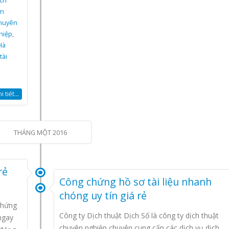
ch
ên
chuyên
hiệp
,
Hà
tài
 tiết...
THÁNG MỘT 2016
rẻ
Công chứng hồ sơ tài liệu nhanh
chóng uy tín giá rẻ
chứng
Công ty Dịch thuật Dịch Số là công ty dịch thuật
ngay
chuyên nghiệp chuyên cung cấp các dịch vụ dịch