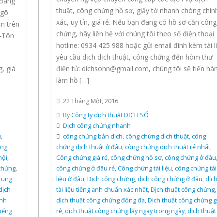
 đáng
thuật, công chứng hồ sơ, giấy tờ nhanh chóng chín
ngõ
xác, uy tín, giá rẻ. Nếu bạn đang có hồ sơ cần công
m trên
chứng, hãy liên hệ với chúng tôi theo số điện thoại
-Tôn
hotline: 0934 425 988 hoặc gửi email đính kèm tài l
yêu cầu dịch dịch thuật, công chứng đến hòm thư
, giá
điện tử: dichsohn@gmail.com, chúng tôi sẽ tiến hà
làm hồ […]
22 Tháng Một, 2016
By
Công ty dịch thuật DỊCH SỐ
Dịch công chứng nhanh
u
,
công chứng bản dịch
,
công chứng dịch thuật
,
công
ung
chứng dịch thuật ở đâu
,
công chứng dịch thuật rẻ nhất
,
nội
,
Công chứng giá rẻ
,
công chứng hồ sơ
,
công chứng ở đâu
chứng
,
công chứng ở đâu rẻ
,
Công chứng tài liệu
,
công chứng tài
trung
liệu ở đâu
,
Dịch công chứng
,
dịch công chứng ở đâu
,
dịc
dịch
tài liệu tiếng anh chuẩn xác nhất
,
Dịch thuật công chứng
,
anh
dịch thuật công chứng đống đa
,
Dịch thuật công chứng g
tiếng
rẻ
,
dịch thuật công chứng lấy ngay trong ngày
,
dịch thuật