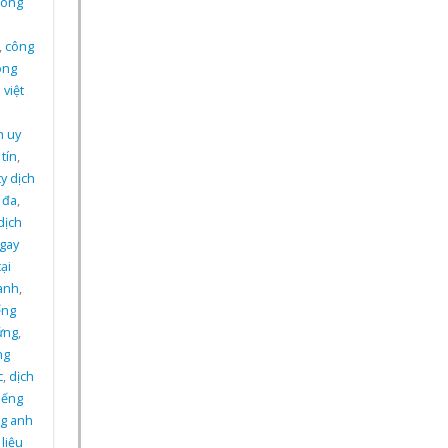
công
,
công
ông
 việt
n
h uy
tín
,
y dịch
 đa
,
dịch
ngay
ại
 anh
,
ếng
ứng
,
ng
c
,
dịch
tiếng
ếng anh
 liệu