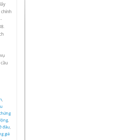
lấy
 chính
-
88.
ch
 vụ
 cầu
h
,
du
chứng
động
,
 ở đâu
,
ng giá