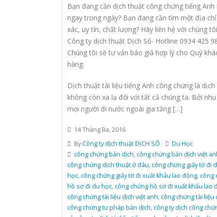
Bạn đang cần dịch thuật công chứng tiếng Anh 
ngay trong ngày? Bạn đang cần tìm một địa chỉ
xác, uy tín, chất lượng? Hãy liên hệ với chúng tôi
Công ty dịch thuật Dịch Số- Hotline 0934 425 9
Chúng tôi sẽ tư vấn báo giá hợp lý cho Quý khá
hàng.
Dịch thuật tài liệu tiếng Anh công chứng là dịch
không còn xa lạ đối với tất cả chúng ta. Bởi nhu
mọi người đi nước ngoài gia tăng […]
14 Tháng Ba, 2016
By
Công ty dịch thuật DỊCH SỐ
Du Học
công chứng bản dịch
,
công chứng bản dịch việt an
công chứng dịch thuật ở đâu
,
công chứng giấy tờ đi 
học
,
công chứng giấy tờ đi xuất khẩu lao động
,
công 
hồ sơ đi du học
,
công chứng hồ sơ đi xuất khẩu lao 
công chứng tài liệu dịch việt anh
,
công chứng tài liệu
công chứng tư pháp bản dịch
,
công ty dịch công chứ