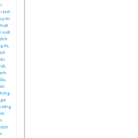
nh
nh kinh
uy tín
thuật
i xuất
dịch
ng đa
,
ịch
iệu
hất
,
 anh
đâu
,
uẩn
chứng
giá
h tiếng
ính
ên
,
dịch
ên