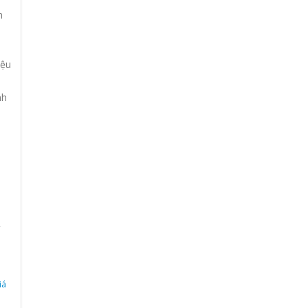
h
iệu
nh
,
h
iá