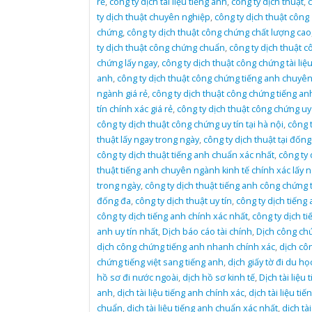
rẻ
,
công ty dịch tài liệu tiếng anh
,
công ty dịch thuật
,
ty dịch thuật chuyên nghiệp
,
công ty dịch thuật công
chứng
,
công ty dịch thuật công chứng chất lượng cao
ty dịch thuật công chứng chuẩn
,
công ty dịch thuật c
chứng lấy ngay
,
công ty dịch thuật công chứng tài liệu
anh
,
công ty dịch thuật công chứng tiếng anh chuyê
ngành giá rẻ
,
công ty dịch thuật công chứng tiếng an
tín chính xác giá rẻ
,
công ty dịch thuật công chứng uy 
công ty dịch thuật công chứng uy tín tại hà nội
,
công t
thuật lấy ngay trong ngày
,
công ty dịch thuật tại đống
công ty dịch thuật tiếng anh chuẩn xác nhất
,
công ty 
thuật tiếng anh chuyên ngành kinh tế chính xác lấy 
trong ngày
,
công ty dịch thuật tiếng anh công chứng t
đống đa
,
công ty dịch thuật uy tín
,
công ty dịch tiếng
công ty dịch tiếng anh chính xác nhất
,
công ty dịch ti
anh uy tín nhất
,
Dịch báo cáo tài chính
,
Dịch công ch
dịch công chứng tiếng anh nhanh chính xác
,
dịch cô
chứng tiếng việt sang tiếng anh
,
dịch giấy tờ đi du họ
hồ sơ đi nước ngoài
,
dịch hồ sơ kinh tế
,
Dịch tài liệu 
anh
,
dịch tài liệu tiếng anh chính xác
,
dịch tài liệu ti
chuẩn
,
dịch tài liệu tiếng anh chuẩn xác nhất
,
dịch tài