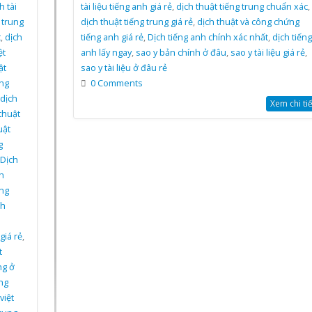
h tài
tài liệu tiếng anh giá rẻ
,
dịch thuật tiếng trung chuẩn xác
,
g trung
dịch thuật tiếng trung giá rẻ
,
dịch thuật và công chứng
t
,
dịch
tiếng anh giá rẻ
,
Dịch tiếng anh chính xác nhất
,
dịch tiếng
ệt
anh lấy ngay
,
sao y bản chính ở đâu
,
sao y tài liệu giá rẻ
,
ật
sao y tài liệu ở đâu rẻ
ứng
0 Comments
dịch
Xem chi tiết
thuật
uật
g
Dịch
h
ung
ch
giá rẻ
,
t
ng ở
ng
việt