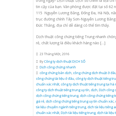
trong ngày? Dịch thuật Dịch Số chính là địa chỉ
tin cậy của bạn. Văn phòng được đặt tại số 62 
115 Nguyễn Lương Bằng, Đống Đa, Hà Nội, nằ
trục đường chính Tây Sơn-Nguyễn Lương Bằng
Đức Thắng, địa chỉ dễ dàng có thể tìm thấy.
Dịch thuật công chứng tiếng Trung nhanh chóng
rẻ, chất lượng là điều khách hàng nào […]
23 Tháng Một, 2016
By
Công ty dịch thuật DỊCH SỐ
Dịch công chứng nhanh
công chứng bản dịch
,
công chứng dịch thuật ở đâ
công chứng tài liệu ở đâu
,
công ty dịch thuật tiếng tr
chuẩn xác nhất
,
công ty dịch thuật tiếng trung tại hà 
công ty dịch thuật tiếng trung uy tín
,
dịch
,
Dịch công 
dịch công chứng tiếng trung
,
dịch công chứng tiếng 
giá rẻ
,
dịch công chứng tiếng trung uy tín chuẩn xác
,
tài liệu chuyên ngành tiếng trung
,
dịch tài liệu tiếng 
chuẩn xác nhất
,
Dịch tài liệu tiếng trung
,
dịch tài liệu 