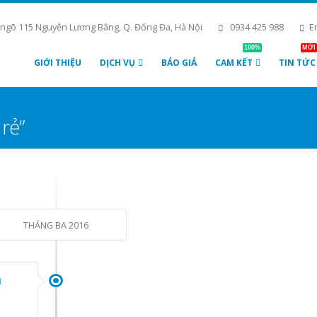
 ngõ 115 Nguyễn Lương Bằng, Q. Đống Đa, Hà Nội
0934 425 988
E
100%
MỚI
GIỚI THIỆU
DỊCH VỤ
BÁO GIÁ
CAM KẾT
TIN TỨC
 rẻ”
THÁNG BA 2016
h