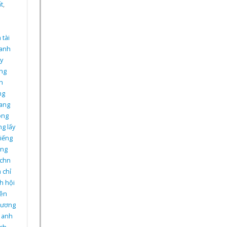
t
,
 tài
 anh
y
ếng
h
ng
sang
ông
ng lấy
tiếng
ếng
ichn
 chỉ
h hội
ên
 lương
g anh