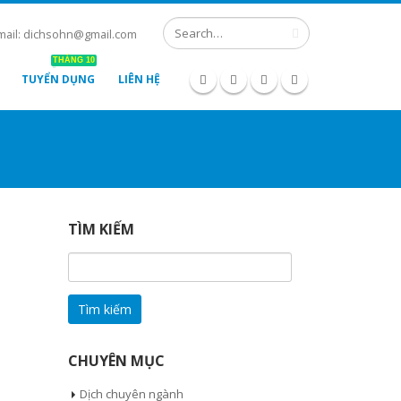
mail: dichsohn@gmail.com
THÁNG 10
TUYỂN DỤNG
LIÊN HỆ
TÌM KIẾM
Tìm
kiếm
cho:
CHUYÊN MỤC
Dịch chuyên ngành