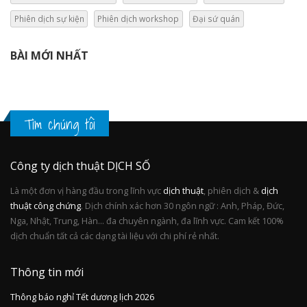
Phiên dịch sự kiện
Phiên dịch workshop
Đại sứ quán
BÀI MỚI NHẤT
Tìm chúng tôi
Công ty dịch thuật DỊCH SỐ
Là một đơn vị hàng đầu trong lĩnh vực
dịch thuật
, phiên dịch &
dịch
thuật công chứng
. Dịch chính xác hơn 30 ngôn ngữ : Anh, Pháp, Đức,
Nga, Nhật, Trung, Hàn... đa chuyên ngành, đa lĩnh vực. Cam kết 100%
dịch chuẩn tất cả các dạng tài liệu với chi phí rẻ nhất.
Thông tin mới
Thông báo nghỉ Tết dương lịch 2026