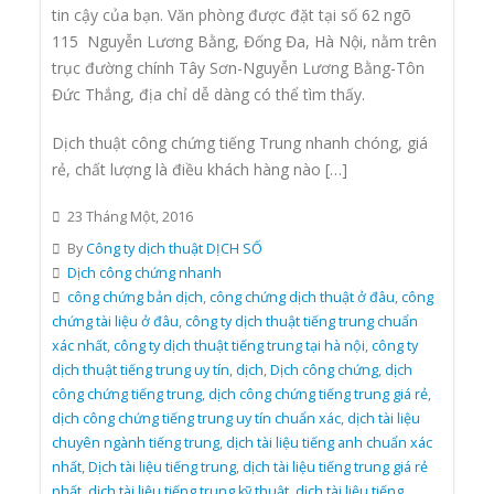
tin cậy của bạn. Văn phòng được đặt tại số 62 ngõ
115 Nguyễn Lương Bằng, Đống Đa, Hà Nội, nằm trên
trục đường chính Tây Sơn-Nguyễn Lương Bằng-Tôn
Đức Thắng, địa chỉ dễ dàng có thể tìm thấy.
Dịch thuật công chứng tiếng Trung nhanh chóng, giá
rẻ, chất lượng là điều khách hàng nào […]
23 Tháng Một, 2016
By
Công ty dịch thuật DỊCH SỐ
Dịch công chứng nhanh
công chứng bản dịch
,
công chứng dịch thuật ở đâu
,
công
chứng tài liệu ở đâu
,
công ty dịch thuật tiếng trung chuẩn
xác nhất
,
công ty dịch thuật tiếng trung tại hà nội
,
công ty
dịch thuật tiếng trung uy tín
,
dịch
,
Dịch công chứng
,
dịch
công chứng tiếng trung
,
dịch công chứng tiếng trung giá rẻ
,
dịch công chứng tiếng trung uy tín chuẩn xác
,
dịch tài liệu
chuyên ngành tiếng trung
,
dịch tài liệu tiếng anh chuẩn xác
nhất
,
Dịch tài liệu tiếng trung
,
dịch tài liệu tiếng trung giá rẻ
nhất
,
dịch tài liệu tiếng trung kỹ thuật
,
dịch tài liệu tiếng