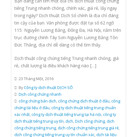
Bạn đang cần tìm một địa chỉ dịch thuật công chứng
tiếng Trung nhanh chóng, chính xác, giá rẻ, lấy ngay
trong ngày? Dịch thuật Dịch Số chính là địa chỉ đáng
tin cậy của bạn. Văn phòng được đặt tại số 62 ngõ
115 Nguyễn Lương Bằng, Đống Đa, Hà Nội, nằm trên
trục đường chính Tây Sơn-Nguyễn Lương Bằng-Tôn
Đức Thắng, địa chỉ dễ dàng có thể tìm thấy.
Dịch thuật công chứng tiếng Trung nhanh chóng, giá
rẻ, chất lượng là điều khách hàng nào […]
23 Tháng Một, 2016
By
Công ty dịch thuật DỊCH SỐ
Dịch công chứng nhanh
công chứng bản dịch
,
công chứng dịch thuật ở đâu
,
công
chứng tài liệu ở đâu
,
công ty dịch thuật tiếng trung chuẩn
xác nhất
,
công ty dịch thuật tiếng trung tại hà nội
,
công ty
dịch thuật tiếng trung uy tín
,
dịch
,
Dịch công chứng
,
dịch
công chứng tiếng trung
,
dịch công chứng tiếng trung giá rẻ
,
dịch công chứng tiếng trung uy tín chuẩn xác
,
dịch tài liệu