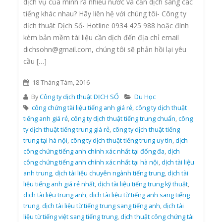
dịch vụ của mình ra nhiều nước và cần dịch sang các
tiếng khác nhau? Hãy liên hệ với chúng tôi- Công ty
dịch thuật Dịch Số- Hotline 0934 425 988 hoặc đính
kèm bản mềm tài liệu cần dịch đến địa chỉ email
dichsohn@gmail.com, chúng tôi sẽ phản hồi lại yêu
cầu […]
18 Tháng Tám, 2016
By
Công ty dịch thuật DỊCH SỐ
Du Học
công chứng tài liệu tiếng anh giá rẻ
,
công ty dịch thuật
tiếng anh giá rẻ
,
công ty dịch thuật tiếng trung chuẩn
,
công
ty dịch thuật tiếng trung giá rẻ
,
công ty dịch thuật tiếng
trung tại hà nội
,
công ty dịch thuật tiếng trung uy tín
,
dịch
công chứng tiếng anh chính xác nhất tại đống đa
,
dịch
công chứng tiếng anh chính xác nhất tại hà nội
,
dịch tài liệu
anh trung
,
dịch tài liệu chuyên ngành tiếng trung
,
dịch tài
liệu tiếng anh giá rẻ nhất
,
dịch tài liệu tiếng trung kỹ thuật
,
dịch tài liệu trung anh
,
dịch tài liệu từ tiếng anh sang tiếng
trung
,
dịch tài liệu từ tiếng trung sang tiếng anh
,
dịch tài
liệu từ tiếng việt sang tiếng trung
,
dịch thuật công chứng tài