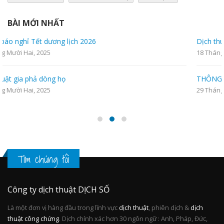
BÀI MỚI NHẤT
Dịch thuật hồ sơ đi du học nước ngoài chính xác nhất
18 Tháng Bảy, 2025
THÔNG BÁO LỊCH NGHỈ LỄ
29 Tháng Tư, 2025
Tìm chúng tôi
Công ty dịch thuật DỊCH SỐ
Là một đơn vị hàng đầu trong lĩnh vực
dịch thuật
, phiên dịch &
dịch
thuật công chứng
. Dịch chính xác hơn 30 ngôn ngữ : Anh, Pháp, Đức,