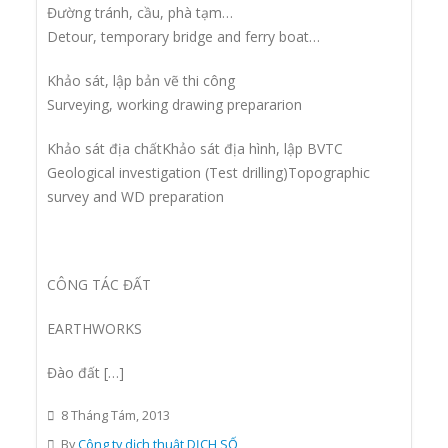
Đường tránh, cầu, phà tạm…
Detour, temporary bridge and ferry boat…
Khảo sát, lập bản vẽ thi công
Surveying, working drawing prepararion
Khảo sát địa chấtKhảo sát địa hình, lập BVTC
Geological investigation (Test drilling)Topographic
survey and WD preparation
CÔNG TÁC ĐẤT
EARTHWORKS
Đào đất […]
8 Tháng Tám, 2013
By
Công ty dịch thuật DỊCH SỐ