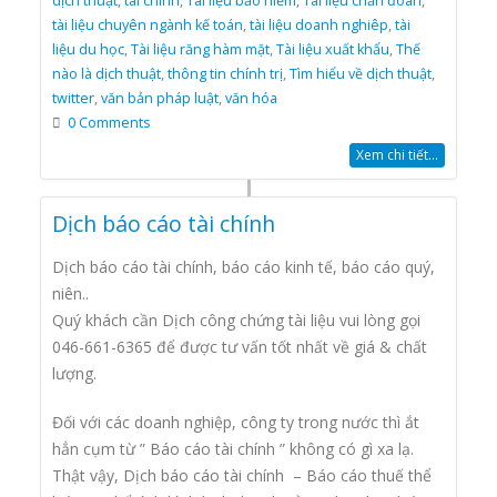
dịch thuật
,
tài chính
,
Tài liệu bảo hiểm
,
Tài liệu chẩn đoán
,
tài liệu chuyên ngành kế toán
,
tài liệu doanh nghiêp
,
tài
liệu du học
,
Tài liệu răng hàm mặt
,
Tài liệu xuất khẩu
,
Thế
nào là dịch thuật
,
thông tin chính trị
,
Tìm hiểu về dịch thuật
,
twitter
,
văn bản pháp luật
,
văn hóa
0 Comments
Xem chi tiết...
Dịch báo cáo tài chính
Dịch báo cáo tài chính, báo cáo kinh tế, báo cáo quý,
niên..
Quý khách cần Dịch công chứng tài liệu vui lòng gọi
046-661-6365 để được tư vấn tốt nhất về giá & chất
lượng.
Đối với các doanh nghiệp, công ty trong nước thì ắt
hẳn cụm từ ” Báo cáo tài chính ” không có gì xa lạ.
Thật vậy, Dịch báo cáo tài chính – Báo cáo thuế thể