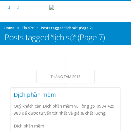
Home
Tin tức
Posts tagged “lịch sử”
(Page 7)
Posts tagged “lịch sử” (Page 7)
THÁNG TÁM 2013
Dịch phần mềm
Quý khách cần Dịch phần mềm vui lòng gọi 0934 425
988 để được tư vấn tốt nhất về giá & chất lượng.
Dịch phần mềm