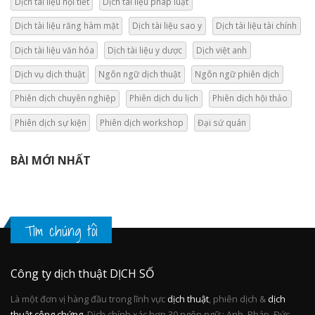
Dịch tài liệu nội tiết
Dịch tài liệu pháp luật
Dịch tài liệu răng hàm mặt
Dịch tài liệu sao y
Dịch tài liệu tài chính
Dịch tài liệu văn hóa
Dịch tài liệu y dược
Dịch việt anh
Dịch vụ dịch thuật
Ngôn ngữ dịch thuật
Ngôn ngữ phiên dịch
Phiên dịch chuyên nghiệp
Phiên dịch du lịch
Phiên dịch hội thảo
Phiên dịch sự kiện
Phiên dịch workshop
Đại sứ quán
BÀI MỚI NHẤT
Tìm chúng tôi
Công ty dịch thuật DỊCH SỐ
Là một đơn vị hàng đầu trong lĩnh vực
dịch thuật
, phiên dịch &
dịch
thuật công chứng
. Dịch chính xác hơn 30 ngôn ngữ : Anh, Pháp, Đức,