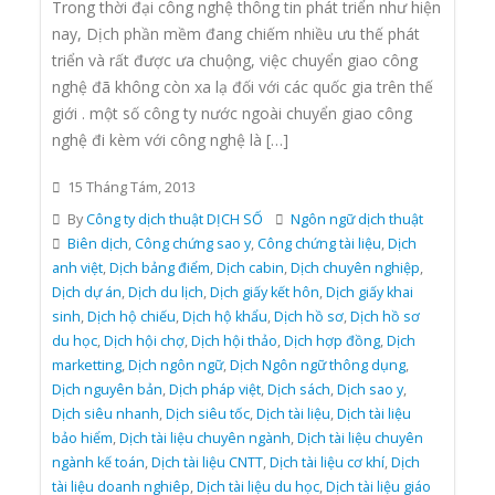
Trong thời đại công nghệ thông tin phát triển như hiện
nay, Dịch phần mềm đang chiếm nhiều ưu thế phát
triển và rất được ưa chuộng, việc chuyển giao công
nghệ đã không còn xa lạ đối với các quốc gia trên thế
giới . một số công ty nước ngoài chuyển giao công
nghệ đi kèm với công nghệ là […]
15 Tháng Tám, 2013
By
Công ty dịch thuật DỊCH SỐ
Ngôn ngữ dịch thuật
Biên dịch
,
Công chứng sao y
,
Công chứng tài liệu
,
Dịch
anh việt
,
Dịch bảng điểm
,
Dịch cabin
,
Dịch chuyên nghiệp
,
Dịch dự án
,
Dịch du lịch
,
Dịch giấy kết hôn
,
Dịch giấy khai
sinh
,
Dịch hộ chiếu
,
Dịch hộ khẩu
,
Dịch hồ sơ
,
Dịch hồ sơ
du học
,
Dịch hội chợ
,
Dịch hội thảo
,
Dịch hợp đồng
,
Dịch
marketting
,
Dịch ngôn ngữ
,
Dịch Ngôn ngữ thông dụng
,
Dịch nguyên bản
,
Dịch pháp việt
,
Dịch sách
,
Dịch sao y
,
Dịch siêu nhanh
,
Dịch siêu tốc
,
Dịch tài liệu
,
Dịch tài liệu
bảo hiểm
,
Dịch tài liệu chuyên ngành
,
Dịch tài liệu chuyên
ngành kế toán
,
Dịch tài liệu CNTT
,
Dịch tài liệu cơ khí
,
Dịch
tài liệu doanh nghiêp
,
Dịch tài liệu du học
,
Dịch tài liệu giáo