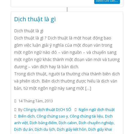
Xem chi tiết...
Dịch thuật là gì
Dịch thuật là gì
Dịch thuật là gì ? Dịch thuật là một hoạt động bao
gồm việc luận giải ý nghĩa của một đoạn văn trong
một ngôn ngữ nào đó – văn nguồn – và chuyển sang
một ngôn ngữ khác thành một đoạn văn mới và tương
đương – văn đích hay là bản dịch.
Trong dịch thuật, người ta thường chia thành biên dịch
và phiên dịch. Biên dịch thường được hiểu là dịch văn
bản, từ một ngôn ngữ này sang một […]
14 Tháng Tám, 2013
By
Công ty dịch thuật DỊCH SỐ
Ngôn ngữ dịch thuật
Biên dịch
,
Công chứng sao y
,
Công chứng tài liệu
,
Dịch
anh việt
,
Dịch bảng điểm
,
Dịch cabin
,
Dịch chuyên nghiệp
,
Dịch dự án
,
Dịch du lịch
,
Dịch giấy kết hôn
,
Dịch giấy khai