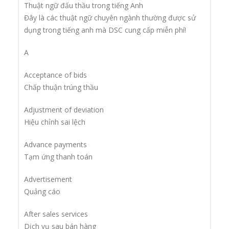
Thuật ngữ đấu thầu trong tiếng Anh
Đây là các thuật ngữ chuyên ngành thường được sử
dụng trong tiếng anh mà DSC cung cấp miễn phí!
A
Acceptance of bids
Chấp thuận trúng thầu
Adjustment of deviation
Hiệu chỉnh sai lệch
Advance payments
Tạm ứng thanh toán
Advertisement
Quảng cáo
After sales services
Dịch vụ sau bán hàng