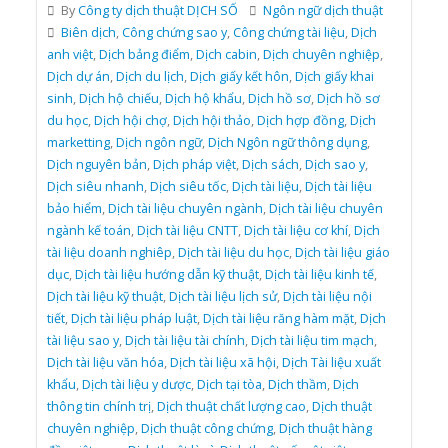
By
Công ty dịch thuật DỊCH SỐ
Ngôn ngữ dịch thuật
Biên dịch
,
Công chứng sao y
,
Công chứng tài liệu
,
Dịch
anh việt
,
Dịch bảng điểm
,
Dịch cabin
,
Dịch chuyên nghiệp
,
Dịch dự án
,
Dịch du lịch
,
Dịch giấy kết hôn
,
Dịch giấy khai
sinh
,
Dịch hộ chiếu
,
Dịch hộ khẩu
,
Dịch hồ sơ
,
Dịch hồ sơ
du học
,
Dịch hội chợ
,
Dịch hội thảo
,
Dịch hợp đồng
,
Dịch
marketting
,
Dịch ngôn ngữ
,
Dịch Ngôn ngữ thông dụng
,
Dịch nguyên bản
,
Dịch pháp việt
,
Dịch sách
,
Dịch sao y
,
Dịch siêu nhanh
,
Dịch siêu tốc
,
Dịch tài liệu
,
Dịch tài liệu
bảo hiểm
,
Dịch tài liệu chuyên ngành
,
Dịch tài liệu chuyên
ngành kế toán
,
Dịch tài liệu CNTT
,
Dịch tài liệu cơ khí
,
Dịch
tài liệu doanh nghiêp
,
Dịch tài liệu du học
,
Dịch tài liệu giáo
dục
,
Dịch tài liệu hướng dẫn kỹ thuật
,
Dịch tài liệu kinh tế
,
Dịch tài liệu kỹ thuật
,
Dịch tài liệu lịch sử
,
Dịch tài liệu nội
tiết
,
Dịch tài liệu pháp luật
,
Dịch tài liệu răng hàm mặt
,
Dịch
tài liệu sao y
,
Dịch tài liệu tài chính
,
Dịch tài liệu tim mạch
,
Dịch tài liệu văn hóa
,
Dịch tài liệu xã hội
,
Dịch Tài liệu xuất
khẩu
,
Dịch tài liệu y dược
,
Dịch tại tòa
,
Dịch thầm
,
Dịch
thông tin chính trị
,
Dịch thuật chất lượng cao
,
Dịch thuật
chuyên nghiệp
,
Dịch thuật công chứng
,
Dịch thuật hàng