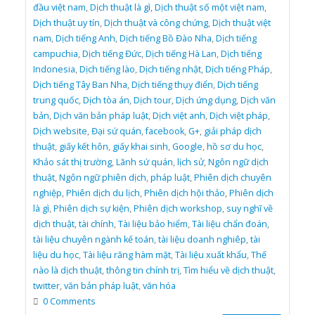
đầu việt nam
,
Dịch thuật là gì
,
Dịch thuật số một việt nam
,
Dịch thuật uy tín
,
Dịch thuật và công chứng
,
Dịch thuật việt
nam
,
Dịch tiếng Anh
,
Dịch tiếng Bồ Đào Nha
,
Dịch tiếng
campuchia
,
Dịch tiếng Đức
,
Dịch tiếng Hà Lan
,
Dịch tiếng
Indonesia
,
Dịch tiếng lào
,
Dịch tiếng nhật
,
Dịch tiếng Pháp
,
Dịch tiếng Tây Ban Nha
,
Dịch tiếng thụy điển
,
Dịch tiếng
trung quốc
,
Dịch tòa án
,
Dịch tour
,
Dịch ứng dụng
,
Dịch văn
bản
,
Dịch văn bản pháp luật
,
Dịch việt anh
,
Dịch việt pháp
,
Dịch website
,
Đại sứ quán
,
facebook
,
G+
,
giải pháp dịch
thuật
,
giấy kết hôn
,
giấy khai sinh
,
Google
,
hồ sơ du học
,
Khảo sát thị trường
,
Lãnh sứ quán
,
lịch sử
,
Ngôn ngữ dịch
thuật
,
Ngôn ngữ phiên dịch
,
pháp luật
,
Phiên dịch chuyên
nghiệp
,
Phiên dịch du lịch
,
Phiên dịch hội thảo
,
Phiên dịch
là gì
,
Phiên dịch sự kiện
,
Phiên dịch workshop
,
suy nghĩ về
dịch thuật
,
tài chính
,
Tài liệu bảo hiểm
,
Tài liệu chẩn đoán
,
tài liệu chuyên ngành kế toán
,
tài liệu doanh nghiêp
,
tài
liệu du học
,
Tài liệu răng hàm mặt
,
Tài liệu xuất khẩu
,
Thế
nào là dịch thuật
,
thông tin chính trị
,
Tìm hiểu về dịch thuật
,
twitter
,
văn bản pháp luật
,
văn hóa
0 Comments