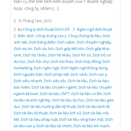
hiện cụ thể tình hình kinh doanh của 1 doanh nghiệp
hoặc công ty, nhằm […]
15 Tháng Tám, 2013
By
Công ty dịch thuật DỊCH SỐ
Ngôn ngữ dịch thuật
Biên dịch
,
Công chứng sao y
,
Công chứng tài liệu
,
Dịch
anh việt
,
Dịch bảng điểm
,
Dịch cabin
,
Dịch chuyên nghiệp
,
Dịch dự án
,
Dịch du lịch
,
Dịch giấy kết hôn
,
Dịch giấy khai
sinh
,
Dịch hộ chiếu
,
Dịch hộ khẩu
,
Dịch hồ sơ
,
Dịch hồ sơ
du học
,
Dịch hội chợ
,
Dịch hội thảo
,
Dịch hợp đồng
,
Dịch
marketting
,
Dịch ngôn ngữ
,
Dịch Ngôn ngữ thông dụng
,
Dịch nguyên bản
,
Dịch pháp việt
,
Dịch sách
,
Dịch sao y
,
Dịch siêu nhanh
,
Dịch siêu tốc
,
Dịch tài liệu
,
Dịch tài liệu
bảo hiểm
,
Dịch tài liệu chuyên ngành
,
Dịch tài liệu chuyên
ngành kế toán
,
Dịch tài liệu CNTT
,
Dịch tài liệu cơ khí
,
Dịch
tài liệu doanh nghiêp
,
Dịch tài liệu du học
,
Dịch tài liệu giáo
dục
,
Dịch tài liệu hướng dẫn kỹ thuật
,
Dịch tài liệu kinh tế
,
Dịch tài liệu kỹ thuật
,
Dịch tài liệu lịch sử
,
Dịch tài liệu nội
tiết
,
Dịch tài liệu pháp luật
,
Dịch tài liệu răng hàm mặt
,
Dịch
tài liệu sao y
,
Dịch tài liệu tài chính
,
Dịch tài liệu tim mạch
,