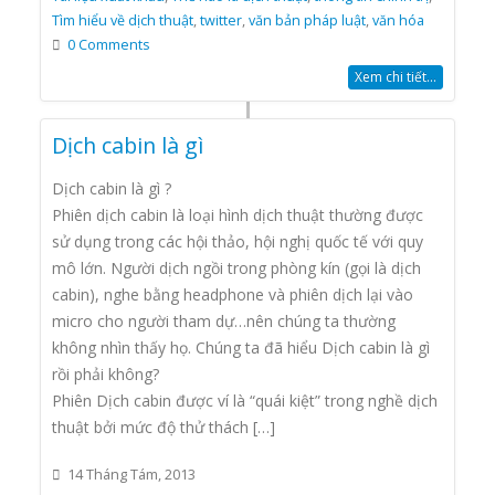
Tìm hiểu về dịch thuật
,
twitter
,
văn bản pháp luật
,
văn hóa
0 Comments
Xem chi tiết...
Dịch cabin là gì
Dịch cabin là gì ?
Phiên dịch cabin là loại hình dịch thuật thường được
sử dụng trong các hội thảo, hội nghị quốc tế với quy
mô lớn. Người dịch ngồi trong phòng kín (gọi là dịch
cabin), nghe bằng headphone và phiên dịch lại vào
micro cho người tham dự…nên chúng ta thường
không nhìn thấy họ. Chúng ta đã hiểu Dịch cabin là gì
rồi phải không?
Phiên Dịch cabin được ví là “quái kiệt” trong nghề dịch
thuật bởi mức độ thử thách […]
14 Tháng Tám, 2013