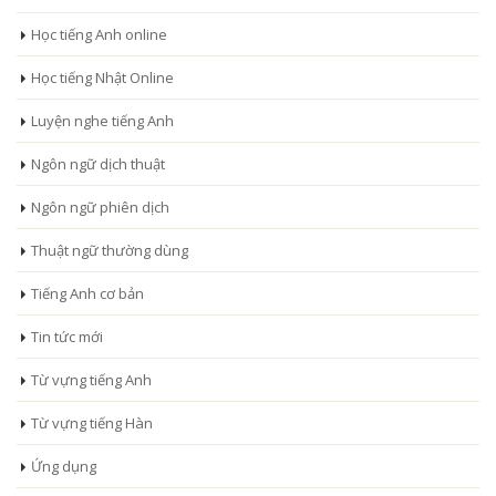
Học tiếng Anh online
Học tiếng Nhật Online
Luyện nghe tiếng Anh
Ngôn ngữ dịch thuật
Ngôn ngữ phiên dịch
Thuật ngữ thường dùng
Tiếng Anh cơ bản
Tin tức mới
Từ vựng tiếng Anh
Từ vựng tiếng Hàn
Ứng dụng