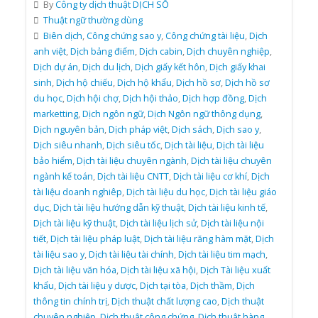
By
Công ty dịch thuật DỊCH SỐ
Thuật ngữ thường dùng
Biên dịch
,
Công chứng sao y
,
Công chứng tài liệu
,
Dịch
anh việt
,
Dịch bảng điểm
,
Dịch cabin
,
Dịch chuyên nghiệp
,
Dịch dự án
,
Dịch du lịch
,
Dịch giấy kết hôn
,
Dịch giấy khai
sinh
,
Dịch hộ chiếu
,
Dịch hộ khẩu
,
Dịch hồ sơ
,
Dịch hồ sơ
du học
,
Dịch hội chợ
,
Dịch hội thảo
,
Dịch hợp đồng
,
Dịch
marketting
,
Dịch ngôn ngữ
,
Dịch Ngôn ngữ thông dụng
,
Dịch nguyên bản
,
Dịch pháp việt
,
Dịch sách
,
Dịch sao y
,
Dịch siêu nhanh
,
Dịch siêu tốc
,
Dịch tài liệu
,
Dịch tài liệu
bảo hiểm
,
Dịch tài liệu chuyên ngành
,
Dịch tài liệu chuyên
ngành kế toán
,
Dịch tài liệu CNTT
,
Dịch tài liệu cơ khí
,
Dịch
tài liệu doanh nghiêp
,
Dịch tài liệu du học
,
Dịch tài liệu giáo
dục
,
Dịch tài liệu hướng dẫn kỹ thuật
,
Dịch tài liệu kinh tế
,
Dịch tài liệu kỹ thuật
,
Dịch tài liệu lịch sử
,
Dịch tài liệu nội
tiết
,
Dịch tài liệu pháp luật
,
Dịch tài liệu răng hàm mặt
,
Dịch
tài liệu sao y
,
Dịch tài liệu tài chính
,
Dịch tài liệu tim mạch
,
Dịch tài liệu văn hóa
,
Dịch tài liệu xã hội
,
Dịch Tài liệu xuất
khẩu
,
Dịch tài liệu y dược
,
Dịch tại tòa
,
Dịch thầm
,
Dịch
thông tin chính trị
,
Dịch thuật chất lượng cao
,
Dịch thuật
chuyên nghiệp
,
Dịch thuật công chứng
,
Dịch thuật hàng