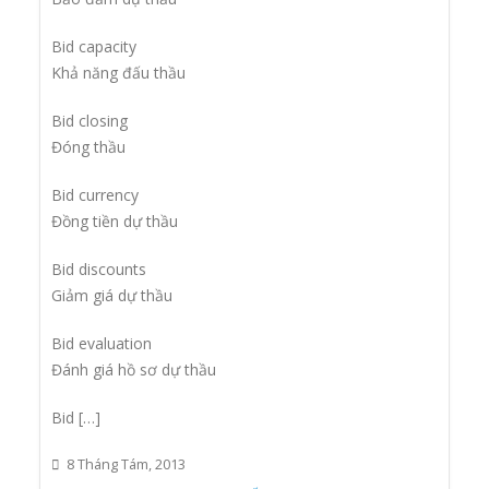
Bid capacity
Khả năng đấu thầu
Bid closing
Đóng thầu
Bid currency
Đồng tiền dự thầu
Bid discounts
Giảm giá dự thầu
Bid evaluation
Đánh giá hồ sơ dự thầu
Bid […]
8 Tháng Tám, 2013