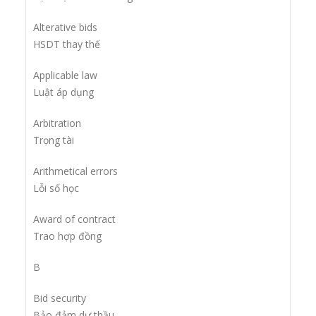
Alterative bids
HSDT thay thế
Applicable law
Luật áp dụng
Arbitration
Trọng tài
Arithmetical errors
Lỗi số học
Award of contract
Trao hợp đồng
B
Bid security
Bảo đảm dự thầu