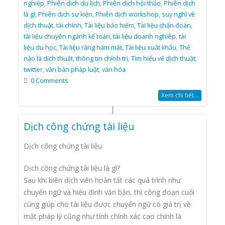
nghiệp
,
Phiên dịch du lịch
,
Phiên dịch hội thảo
,
Phiên dịch
là gì
,
Phiên dịch sự kiện
,
Phiên dịch workshop
,
suy nghĩ về
dịch thuật
,
tài chính
,
Tài liệu bảo hiểm
,
Tài liệu chẩn đoán
,
tài liệu chuyên ngành kế toán
,
tài liệu doanh nghiêp
,
tài
liệu du học
,
Tài liệu răng hàm mặt
,
Tài liệu xuất khẩu
,
Thế
nào là dịch thuật
,
thông tin chính trị
,
Tìm hiểu về dịch thuật
,
twitter
,
văn bản pháp luật
,
văn hóa
0 Comments
Xem chi tiết...
Dịch công chứng tài liệu
Dịch công chứng tài liệu
Dịch công chứng tài liệu là gì?
Sau khi biên dịch viên hoàn tất các quá trình như
chuyển ngữ và hiệu đính văn bản, thì công đoạn cuối
cùng giúp cho tài liệu được chuyển ngữ có giá trị về
mặt pháp lý cũng như tính chính xác cao chính là