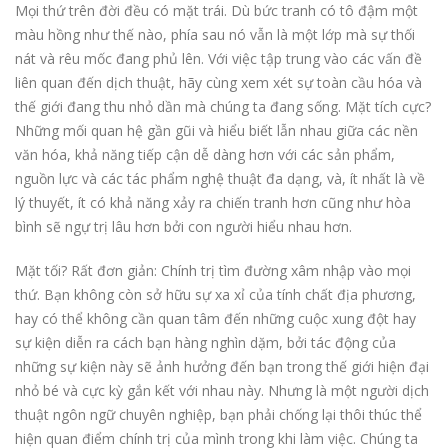
Mọi thứ trên đời đều có mặt trái. Dù bức tranh có tô đậm một
màu hồng như thế nào, phía sau nó vẫn là một lớp mà sự thối
nát và rêu mốc đang phủ lên. Với việc tập trung vào các vấn đề
liên quan đến dịch thuật, hãy cùng xem xét sự toàn cầu hóa và
thế giới đang thu nhỏ dần mà chúng ta đang sống. Mặt tích cực?
Những mối quan hệ gần gũi và hiểu biết lẫn nhau giữa các nền
văn hóa, khả năng tiếp cận dễ dàng hơn với các sản phẩm,
nguồn lực và các tác phẩm nghệ thuật đa dạng, và, ít nhất là về
lý thuyết, ít có khả năng xảy ra chiến tranh hơn cũng như hòa
bình sẽ ngự trị lâu hơn bởi con người hiểu nhau hơn.
Mặt tối? Rất đơn giản: Chính trị tìm đường xâm nhập vào mọi
thứ. Bạn không còn sở hữu sự xa xỉ của tính chất địa phương,
hay có thể không cần quan tâm đến những cuộc xung đột hay
sự kiện diễn ra cách bạn hàng nghìn dặm, bởi tác động của
những sự kiện này sẽ ảnh hưởng đến bạn trong thế giới hiện đại
nhỏ bé và cực kỳ gắn kết với nhau này. Nhưng là một người dịch
thuật ngôn ngữ chuyên nghiệp, bạn phải chống lại thôi thúc thể
hiện quan điểm chính trị của mình trong khi làm việc. Chúng ta