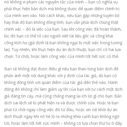
nó không vi phạm các nguyên tắc của mình – bạn có nghĩa vụ
phải thực hiện bản dịch mà không được để quan điểm chính trị
của mình xen vào. Nói cách khác, nếu bạn gặp những tuyên bố
hay thái độ bạn không đồng tình, bạn vẫn phải dịch chúng thật
chính xác – đó là việc của bạn. Sau khi công việc đã hoàn thành,
lúc đó bạn có thể tố cáo người viết tài liệu gốc và công khai
công kích họ (giả định là bạn không ngại bị mất việc trong tương
lai). Tuy nhiên, khi thực hiện dự án dịch thuật, bạn chỉ có hai lựa
chọn: Từ chối, hoặc làm công việc của mình tốt hết sức có thể.
Bạn sẽ không đạt được điều gì nếu bạn thao túng bản dịch để
phản ánh một nội dung khác với ý định của tác giả, dù bạn có
không đồng tình với quan điểm của tác giả đến thế nào. Hành
động đó không chỉ làm giảm uy tín của bạn với tư cách một dịch
giả đáng tin cậy, mà cũng chẳng mang lại ích lợi gì cho bạn: Bản
dịch sai lệch sẽ bị phát hiện ra và được chỉnh sửa. Hoặc là bạn
phải từ chối ngay công việc đó từ đầu, hoặc xin rút khỏi dự án
dịch thuật ngay khi nó hé lộ ra những khía cạnh bạn không ngờ
tới, hoặc làm tốt hết sức mình – không có lựa chọn thứ tư ở đây.