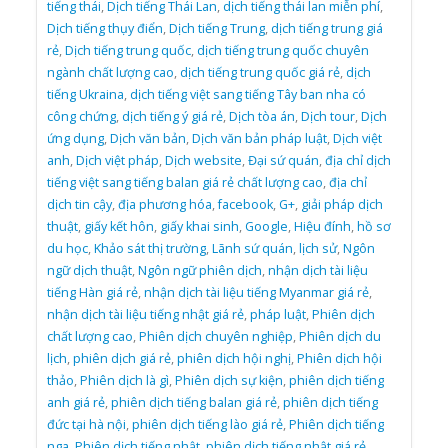
tiếng thái
,
Dịch tiếng Thái Lan
,
dịch tiếng thái lan miễn phí
,
Dịch tiếng thụy điển
,
Dịch tiếng Trung
,
dịch tiếng trung giá
rẻ
,
Dịch tiếng trung quốc
,
dịch tiếng trung quốc chuyên
ngành chất lượng cao
,
dịch tiếng trung quốc giá rẻ
,
dịch
tiếng Ukraina
,
dịch tiếng việt sang tiếng Tây ban nha có
công chứng
,
dịch tiếng ý giá rẻ
,
Dịch tòa án
,
Dịch tour
,
Dịch
ứng dụng
,
Dịch văn bản
,
Dịch văn bản pháp luật
,
Dịch việt
anh
,
Dịch việt pháp
,
Dịch website
,
Đại sứ quán
,
địa chỉ dịch
tiếng việt sang tiếng balan giá rẻ chất lượng cao
,
địa chỉ
dịch tin cậy
,
địa phương hóa
,
facebook
,
G+
,
giải pháp dịch
thuật
,
giấy kết hôn
,
giấy khai sinh
,
Google
,
Hiệu đính
,
hồ sơ
du học
,
Khảo sát thị trường
,
Lãnh sứ quán
,
lịch sử
,
Ngôn
ngữ dịch thuật
,
Ngôn ngữ phiên dịch
,
nhận dịch tài liệu
tiếng Hàn giá rẻ
,
nhận dịch tài liệu tiếng Myanmar giá rẻ
,
nhận dịch tài liệu tiếng nhật giá rẻ
,
pháp luật
,
Phiên dịch
chất lượng cao
,
Phiên dịch chuyên nghiệp
,
Phiên dịch du
lịch
,
phiên dịch giá rẻ
,
phiên dịch hội nghị
,
Phiên dịch hội
thảo
,
Phiên dịch là gì
,
Phiên dịch sự kiện
,
phiên dịch tiếng
anh giá rẻ
,
phiên dịch tiếng balan giá rẻ
,
phiên dịch tiếng
đức tại hà nội
,
phiên dịch tiếng lào giá rẻ
,
Phiên dịch tiếng
nga
,
Phiên dịch tiếng nhật
,
phiên dịch tiếng nhật giá rẻ
,