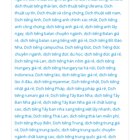
dịch thuật tiếng thái lan
,
dịch thuật tiếng Ukraina
,
Dịch
thuật uy tín
,
Dịch thuật và công chứng
,
Dịch thuật việt nam
,
Dịch tiếng Anh
,
Dịch tiếng anh chính xác nhất
,
Dịch tiếng
anh công chứng
,
dịch tiếng anh giá rẻ
,
dịch tiếng anh lấy
ngay
,
dịch tiếng balan chuyên ngành
,
dịch tiếng Balan giá
rẻ
,
dịch tiếng balan sang tiếng việt giá rẻ
,
Dịch tiếng Bồ Đào
Nha
,
Dịch tiếng campuchia
,
Dịch tiếng Đức
,
Dịch Tiếng đức
chuyên ngành
,
dịch tiếng đức du học
,
dịch tiếng đức giá rẻ
,
Dịch tiếng Hà Lan
,
dịch tiếng hán nôm giá rẻ
,
dịch tiếng
Hungary giá rẻ
,
dịch tiếng Hungary tại hà nội
,
Dịch tiếng
Indonesia
,
Dịch tiếng lào
,
dịch tiếng lào giá rẻ
,
dịch tiếng
lào ở đâu
,
dịch tiếng myanmar
,
Dịch tiếng nhật
,
Dịch tiếng
nhật giá rẻ
,
Dịch tiếng Pháp
,
dịch tiếng pháp giá rẻ
,
Dịch
tiếng rumani giá rẻ
,
Dịch tiếng Tây Ban Nha
,
dịch tiếng Tây
Ban Nha giá rẻ
,
dịch tiếng Tây Ban Nha giá rẻ chất lượng
cao
,
dịch tiếng Tây ban nha sang tiếng việt lấy nhanh
,
dịch
tiếng thái
,
Dịch tiếng Thái Lan
,
dịch tiếng thái lan miễn phí
,
Dịch tiếng thụy điển
,
Dịch tiếng Trung
,
dịch tiếng trung giá
rẻ
,
Dịch tiếng trung quốc
,
dịch tiếng trung quốc chuyên
ngành chất lượng cao
,
dịch tiếng trung quốc giá rẻ
,
dịch