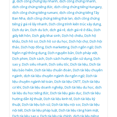
gì
,
dịch công chứng lấy nhanh
,
dịch công chứng nhanh
,
dịch công chứng tiếng đức
,
dịch công chứng tiếng Hungary
,
dịch công chứng tiếng rumani
,
dịch công chứng tiếng Tây
Ban Nha
,
dịch công chứng tiếng thái lan
,
dịch công chứng
tiếng ý giá rẻ lấy nhanh
,
Dịch công trình kiến trúc xây dựng
,
Dịch dự án
,
Dịch du lịch
,
dịch giá rẻ
,
dịch giá rẻ ở đâu
,
Dịch
giấy kết hôn
,
Dịch giấy khai sinh
,
Dịch hộ chiếu
,
Dịch hộ
khẩu
,
Dịch hồ sơ
,
Dịch hồ sơ du học
,
Dịch hội chợ
,
Dịch hội
thảo
,
Dịch hợp đồng
,
Dịch marketting
,
Dịch ngôn ngữ
,
Dịch
Ngôn ngữ thông dụng
,
Dịch nguyên bản
,
Dịch pháp việt
,
Dịch phim
,
Dịch sách
,
Dịch sách hướng dẫn sử dụng
,
Dịch
sao y
,
Dịch siêu nhanh
,
Dịch siêu tốc
,
Dịch tài liệu
,
Dịch tài
liệu bảo hiểm
,
Dịch tài liệu chuẩn đoán
,
Dịch tài liệu chuyên
ngành
,
dịch tài liệu chuyên ngành đa ngôn ngữ
,
Dịch tài
liệu chuyên ngành kế toán
,
Dịch tài liệu CNTT
,
Dịch tài liệu
cơ khí
,
Dịch tài liệu doanh nghiêp
,
Dịch tài liệu du học
,
dịch
tài liệu du học tiếng đức
,
Dịch tài liệu giáo dục
,
Dịch tài liệu
hướng dẫn kỹ thuật
,
Dịch tài liệu kinh tế
,
Dịch tài liệu kỹ
thuật
,
Dịch tài liệu lịch sử
,
Dịch tài liệu nội soi
,
Dịch tài liệu
nội tiết
,
Dịch tài liệu pháp luật
,
Dịch tài liệu răng hàm mặt
,
Dịch tài liệu sao y
,
Dịch tài liệu tài chính
,
dịch tài liệu tiếng