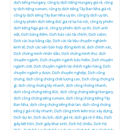
dịch tiếng Hungary
,
công ty dịch tiếng Hungary giá rẻ
,
công
ty dịch tiếng rumani
,
công ty dịch tiếng Tây Ban Nha giá rẻ
,
công ty dịch tiếng Tây Ban Nha uy tín
,
công ty dịch uy tín
,
công ty phiên dịch tiếng đức giá rẻ tại hà nội
,
công ty phiên
dịch tiếng Nga giá rẻ
,
công ty phiên dịch uy tín
,
Dịch anh
việt
,
Dịch bảng điểm
,
Dịch báo cáo tài chính
,
Dịch cabin
,
Dịch các loại bằng cấp
,
Dịch các tài liệu chuyên nghành
kinh tế
,
Dịch các văn bản hợp đồng kinh tế
,
dịch chính xác
,
Dịch chứng minh nhân dân
,
Dịch chứng minh thư
,
dịch
chuyên ngành
,
Dịch chuyên ngành bảo hiểm
,
Dịch chuyên
ngành cntt
,
Dịch chuyên ngành tài chính ngân hàng
,
Dịch
chuyên ngành y dược
,
Dịch chuyên nghiệp
,
Dịch công
chứng
,
dịch công chứng chất lượng cao
,
Dịch công chứng là
gì
,
dịch công chứng lấy nhanh
,
dịch công chứng nhanh
,
dịch công chứng tiếng đức
,
dịch công chứng tiếng Hungary
,
dịch công chứng tiếng rumani
,
dịch công chứng tiếng Tây
Ban Nha
,
dịch công chứng tiếng thái lan
,
dịch công chứng
tiếng ý giá rẻ lấy nhanh
,
Dịch công trình kiến trúc xây dựng
,
Dịch dự án
,
Dịch du lịch
,
dịch giá rẻ
,
dịch giá rẻ ở đâu
,
Dịch
giấy kết hôn
,
Dịch giấy khai sinh
,
Dịch hộ chiếu
,
Dịch hộ