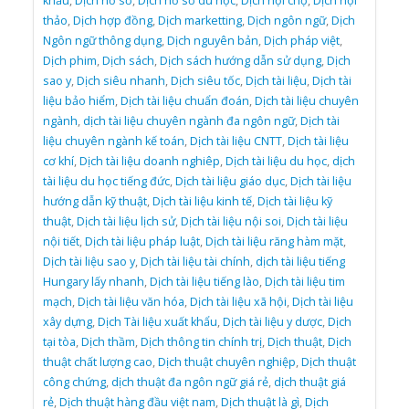
khẩu
,
Dịch hồ sơ
,
Dịch hồ sơ du học
,
Dịch hội chợ
,
Dịch hội
thảo
,
Dịch hợp đồng
,
Dịch marketting
,
Dịch ngôn ngữ
,
Dịch
Ngôn ngữ thông dụng
,
Dịch nguyên bản
,
Dịch pháp việt
,
Dịch phim
,
Dịch sách
,
Dịch sách hướng dẫn sử dụng
,
Dịch
sao y
,
Dịch siêu nhanh
,
Dịch siêu tốc
,
Dịch tài liệu
,
Dịch tài
liệu bảo hiểm
,
Dịch tài liệu chuẩn đoán
,
Dịch tài liệu chuyên
ngành
,
dịch tài liệu chuyên ngành đa ngôn ngữ
,
Dịch tài
liệu chuyên ngành kế toán
,
Dịch tài liệu CNTT
,
Dịch tài liệu
cơ khí
,
Dịch tài liệu doanh nghiêp
,
Dịch tài liệu du học
,
dịch
tài liệu du học tiếng đức
,
Dịch tài liệu giáo dục
,
Dịch tài liệu
hướng dẫn kỹ thuật
,
Dịch tài liệu kinh tế
,
Dịch tài liệu kỹ
thuật
,
Dịch tài liệu lịch sử
,
Dịch tài liệu nội soi
,
Dịch tài liệu
nội tiết
,
Dịch tài liệu pháp luật
,
Dịch tài liệu răng hàm mặt
,
Dịch tài liệu sao y
,
Dịch tài liệu tài chính
,
dịch tài liệu tiếng
Hungary lấy nhanh
,
Dịch tài liệu tiếng lào
,
Dịch tài liệu tim
mạch
,
Dịch tài liệu văn hóa
,
Dịch tài liệu xã hội
,
Dịch tài liệu
xây dựng
,
Dịch Tài liệu xuất khẩu
,
Dịch tài liệu y dược
,
Dịch
tại tòa
,
Dịch thầm
,
Dịch thông tin chính trị
,
Dịch thuật
,
Dịch
thuật chất lượng cao
,
Dịch thuật chuyên nghiệp
,
Dịch thuật
công chứng
,
dịch thuật đa ngôn ngữ giá rẻ
,
dịch thuật giá
rẻ
,
Dịch thuật hàng đầu việt nam
,
Dịch thuật là gì
,
Dịch