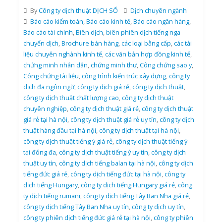
By
Công ty dịch thuật DỊCH SỐ
Dịch chuyên ngành
Báo cáo kiểm toán
,
Báo cáo kinh tế
,
Báo cáo ngân hàng
,
Báo cáo tài chính
,
Biên dịch
,
biên phiên dịch tiếng nga
chuyển dịch
,
Brochure bán hàng
,
các loại bằng cấp
,
các tài
liệu chuyên nghành kinh tế
,
các văn bản hợp đồng kinh tế
,
chứng minh nhân dân
,
chứng minh thư
,
Công chứng sao y
,
Công chứng tài liệu
,
công trình kiến trúc xây dựng
,
công ty
dịch đa ngôn ngữ
,
công ty dịch giá rẻ
,
công ty dịch thuật
,
công ty dịch thuật chất lượng cao
,
công ty dịch thuật
chuyên nghiệp
,
công ty dịch thuật giá rẻ
,
công ty dịch thuật
giá rẻ tại hà nội
,
công ty dịch thuật giá rẻ uy tín
,
công ty dịch
thuật hàng đầu tại hà nội
,
công ty dịch thuật tại hà nội
,
công ty dịch thuật tiếng ý giá rẻ
,
công ty dịch thuật tiếng ý
tại đống đa
,
công ty dịch thuật tiếng ý uy tín
,
công ty dịch
thuật uy tín
,
công ty dịch tiếng balan tại hà nội
,
công ty dịch
tiếng đức giá rẻ
,
công ty dịch tiếng đức tại hà nội
,
công ty
dịch tiếng Hungary
,
công ty dịch tiếng Hungary giá rẻ
,
công
ty dịch tiếng rumani
,
công ty dịch tiếng Tây Ban Nha giá rẻ
,
công ty dịch tiếng Tây Ban Nha uy tín
,
công ty dịch uy tín
,
công ty phiên dịch tiếng đức giá rẻ tại hà nội
,
công ty phiên