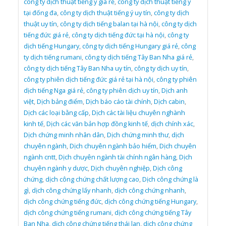
công ty dịch thuật tiếng ý giá rẻ
,
công ty dịch thuật tiếng ý
tại đống đa
,
công ty dịch thuật tiếng ý uy tín
,
công ty dịch
thuật uy tín
,
công ty dịch tiếng balan tại hà nội
,
công ty dịch
tiếng đức giá rẻ
,
công ty dịch tiếng đức tại hà nội
,
công ty
dịch tiếng Hungary
,
công ty dịch tiếng Hungary giá rẻ
,
công
ty dịch tiếng rumani
,
công ty dịch tiếng Tây Ban Nha giá rẻ
,
công ty dịch tiếng Tây Ban Nha uy tín
,
công ty dịch uy tín
,
công ty phiên dịch tiếng đức giá rẻ tại hà nội
,
công ty phiên
dịch tiếng Nga giá rẻ
,
công ty phiên dịch uy tín
,
Dịch anh
việt
,
Dịch bảng điểm
,
Dịch báo cáo tài chính
,
Dịch cabin
,
Dịch các loại bằng cấp
,
Dịch các tài liệu chuyên nghành
kinh tế
,
Dịch các văn bản hợp đồng kinh tế
,
dịch chính xác
,
Dịch chứng minh nhân dân
,
Dịch chứng minh thư
,
dịch
chuyên ngành
,
Dịch chuyên ngành bảo hiểm
,
Dịch chuyên
ngành cntt
,
Dịch chuyên ngành tài chính ngân hàng
,
Dịch
chuyên ngành y dược
,
Dịch chuyên nghiệp
,
Dịch công
chứng
,
dịch công chứng chất lượng cao
,
Dịch công chứng là
gì
,
dịch công chứng lấy nhanh
,
dịch công chứng nhanh
,
dịch công chứng tiếng đức
,
dịch công chứng tiếng Hungary
,
dịch công chứng tiếng rumani
,
dịch công chứng tiếng Tây
Ban Nha
,
dịch công chứng tiếng thái lan
,
dịch công chứng