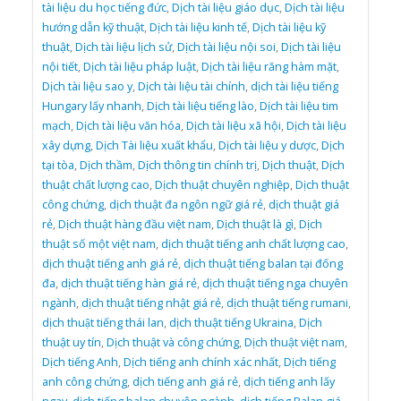
tài liệu du học tiếng đức
,
Dịch tài liệu giáo dục
,
Dịch tài liệu
hướng dẫn kỹ thuật
,
Dịch tài liệu kinh tế
,
Dịch tài liệu kỹ
thuật
,
Dịch tài liệu lịch sử
,
Dịch tài liệu nội soi
,
Dịch tài liệu
nội tiết
,
Dịch tài liệu pháp luật
,
Dịch tài liệu răng hàm mặt
,
Dịch tài liệu sao y
,
Dịch tài liệu tài chính
,
dịch tài liệu tiếng
Hungary lấy nhanh
,
Dịch tài liệu tiếng lào
,
Dịch tài liệu tim
mạch
,
Dịch tài liệu văn hóa
,
Dịch tài liệu xã hội
,
Dịch tài liệu
xây dựng
,
Dịch Tài liệu xuất khẩu
,
Dịch tài liệu y dược
,
Dịch
tại tòa
,
Dịch thầm
,
Dịch thông tin chính trị
,
Dịch thuật
,
Dịch
thuật chất lượng cao
,
Dịch thuật chuyên nghiệp
,
Dịch thuật
công chứng
,
dịch thuật đa ngôn ngữ giá rẻ
,
dịch thuật giá
rẻ
,
Dịch thuật hàng đầu việt nam
,
Dịch thuật là gì
,
Dịch
thuật số một việt nam
,
dịch thuật tiếng anh chất lượng cao
,
dịch thuật tiếng anh giá rẻ
,
dịch thuật tiếng balan tại đống
đa
,
dịch thuật tiếng hàn giá rẻ
,
dịch thuật tiếng nga chuyên
ngành
,
dịch thuật tiếng nhật giá rẻ
,
dịch thuật tiếng rumani
,
dịch thuật tiếng thái lan
,
dịch thuật tiếng Ukraina
,
Dịch
thuật uy tín
,
Dịch thuật và công chứng
,
Dịch thuật việt nam
,
Dịch tiếng Anh
,
Dịch tiếng anh chính xác nhất
,
Dịch tiếng
anh công chứng
,
dịch tiếng anh giá rẻ
,
dịch tiếng anh lấy