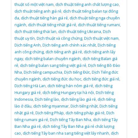
thuật số một việt nam
,
dịch thuật tiếng anh chất lượng cao
,
dịch thuật tiếng anh giá rẻ
,
dịch thuật tiếng balan tại đống
đa
,
dịch thuật tiếng hàn giá rẻ
,
dịch thuật tiếng nga chuyên
ngành
,
dịch thuật tiếng nhật giá rẻ
,
dịch thuật tiếng rumani
,
dịch thuật tiếng thái lan
,
dịch thuật tiếng Ukraina
,
Dịch
thuật uy tín
,
Dịch thuật và công chứng
,
Dịch thuật việt nam
,
Dịch tiếng Anh
,
Dịch tiếng anh chính xác nhất
,
Dịch tiếng
anh công chứng
,
dịch tiếng anh giá rẻ
,
dịch tiếng anh lấy
ngay
,
dịch tiếng balan chuyên ngành
,
dịch tiếng Balan giá
rẻ
,
dịch tiếng balan sang tiếng việt giá rẻ
,
Dịch tiếng Bồ Đào
Nha
,
Dịch tiếng campuchia
,
Dịch tiếng Đức
,
Dịch Tiếng đức
chuyên ngành
,
dịch tiếng đức du học
,
dịch tiếng đức giá rẻ
,
Dịch tiếng Hà Lan
,
dịch tiếng hán nôm giá rẻ
,
dịch tiếng
Hungary giá rẻ
,
dịch tiếng Hungary tại hà nội
,
Dịch tiếng
Indonesia
,
Dịch tiếng lào
,
dịch tiếng lào giá rẻ
,
dịch tiếng
lào ở đâu
,
dịch tiếng myanmar
,
Dịch tiếng nhật
,
Dịch tiếng
nhật giá rẻ
,
Dịch tiếng Pháp
,
dịch tiếng pháp giá rẻ
,
Dịch
tiếng rumani giá rẻ
,
Dịch tiếng Tây Ban Nha
,
dịch tiếng Tây
Ban Nha giá rẻ
,
dịch tiếng Tây Ban Nha giá rẻ chất lượng
cao
,
dịch tiếng Tây ban nha sang tiếng việt lấy nhanh
,
dịch