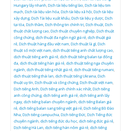
Hungary lấy nhanh
,
Dịch tài liệu tiếng lào
,
Dịch tài liệu tim
mạch
,
Dịch tài liệu văn hóa
,
Dịch tài liệu xã hội
,
Dịch tài liệu
xây dựng
,
Dịch Tài liệu xuất khẩu
,
Dịch tài liệu y dược
,
Dịch
tại tòa
,
Dịch thầm
,
Dịch thông tin chính trị
,
Dịch thuật
,
Dịch
thuật chất lượng cao
,
Dịch thuật chuyên nghiệp
,
Dịch thuật
công chứng
,
dịch thuật đa ngôn ngữ giá rẻ
,
dịch thuật giá
rẻ
,
Dịch thuật hàng đầu việt nam
,
Dịch thuật là gì
,
Dịch
thuật số một việt nam
,
dịch thuật tiếng anh chất lượng cao
,
dịch thuật tiếng anh giá rẻ
,
dịch thuật tiếng balan tại đống
đa
,
dịch thuật tiếng hàn giá rẻ
,
dịch thuật tiếng nga chuyên
ngành
,
dịch thuật tiếng nhật giá rẻ
,
dịch thuật tiếng rumani
,
dịch thuật tiếng thái lan
,
dịch thuật tiếng Ukraina
,
Dịch
thuật uy tín
,
Dịch thuật và công chứng
,
Dịch thuật việt nam
,
Dịch tiếng Anh
,
Dịch tiếng anh chính xác nhất
,
Dịch tiếng
anh công chứng
,
dịch tiếng anh giá rẻ
,
dịch tiếng anh lấy
ngay
,
dịch tiếng balan chuyên ngành
,
dịch tiếng Balan giá
rẻ
,
dịch tiếng balan sang tiếng việt giá rẻ
,
Dịch tiếng Bồ Đào
Nha
,
Dịch tiếng campuchia
,
Dịch tiếng Đức
,
Dịch Tiếng đức
chuyên ngành
,
dịch tiếng đức du học
,
dịch tiếng đức giá rẻ
,
Dịch tiếng Hà Lan
,
dịch tiếng hán nôm giá rẻ
,
dịch tiếng