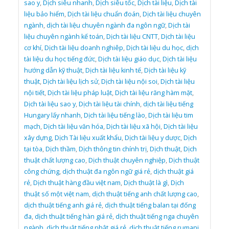
sao y
,
Dịch siêu nhanh
,
Dịch siêu tốc
,
Dịch tài liệu
,
Dịch tài
liệu bảo hiểm
,
Dịch tài liệu chuẩn đoán
,
Dịch tài liệu chuyên
ngành
,
dịch tài liệu chuyên ngành đa ngôn ngữ
,
Dịch tài
liệu chuyên ngành kế toán
,
Dịch tài liệu CNTT
,
Dịch tài liệu
cơ khí
,
Dịch tài liệu doanh nghiêp
,
Dịch tài liệu du học
,
dịch
tài liệu du học tiếng đức
,
Dịch tài liệu giáo dục
,
Dịch tài liệu
hướng dẫn kỹ thuật
,
Dịch tài liệu kinh tế
,
Dịch tài liệu kỹ
thuật
,
Dịch tài liệu lịch sử
,
Dịch tài liệu nội soi
,
Dịch tài liệu
nội tiết
,
Dịch tài liệu pháp luật
,
Dịch tài liệu răng hàm mặt
,
Dịch tài liệu sao y
,
Dịch tài liệu tài chính
,
dịch tài liệu tiếng
Hungary lấy nhanh
,
Dịch tài liệu tiếng lào
,
Dịch tài liệu tim
mạch
,
Dịch tài liệu văn hóa
,
Dịch tài liệu xã hội
,
Dịch tài liệu
xây dựng
,
Dịch Tài liệu xuất khẩu
,
Dịch tài liệu y dược
,
Dịch
tại tòa
,
Dịch thầm
,
Dịch thông tin chính trị
,
Dịch thuật
,
Dịch
thuật chất lượng cao
,
Dịch thuật chuyên nghiệp
,
Dịch thuật
công chứng
,
dịch thuật đa ngôn ngữ giá rẻ
,
dịch thuật giá
rẻ
,
Dịch thuật hàng đầu việt nam
,
Dịch thuật là gì
,
Dịch
thuật số một việt nam
,
dịch thuật tiếng anh chất lượng cao
,
dịch thuật tiếng anh giá rẻ
,
dịch thuật tiếng balan tại đống
đa
,
dịch thuật tiếng hàn giá rẻ
,
dịch thuật tiếng nga chuyên
ngành
,
dịch thuật tiếng nhật giá rẻ
,
dịch thuật tiếng rumani
,