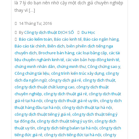
là 7 lý do bạn nên nhờ cậy một dịch giả chuyên nghiệp
thay vì […]
14 Tháng Tư, 2016
By
Công ty dịch thuật DỊCH SỐ
Du Học
Báo cáo kiểm toán
,
Báo cáo kinh tế
,
Báo cáo ngân hàng
,
Báo cáo tài chính
,
Biên dịch
,
biên phiên dịch tiếng nga
chuyển dịch
,
Brochure bán hàng
,
các loại bằng cấp
,
các tài
liệu chuyên nghành kinh tế
,
các văn bản hợp đồng kinh tế
,
chứng minh nhân dân
,
chứng minh thư
,
Công chứng sao y
,
Công chứng tài liệu
,
công trình kiến trúc xây dựng
,
công ty
dịch đa ngôn ngữ
,
công ty dịch giá rẻ
,
công ty dịch thuật
,
công ty dịch thuật chất lượng cao
,
công ty dịch thuật
chuyên nghiệp
,
công ty dịch thuật giá rẻ
,
công ty dịch thuật
giá rẻ tại hà nội
,
công ty dịch thuật giá rẻ uy tín
,
công ty dịch
thuật hàng đầu tại hà nội
,
công ty dịch thuật tại hà nội
,
công ty dịch thuật tiếng ý giá rẻ
,
công ty dịch thuật tiếng ý
tại đống đa
,
công ty dịch thuật tiếng ý uy tín
,
công ty dịch
thuật uy tín
,
công ty dịch tiếng balan tại hà nội
,
công ty dịch
tiếng đức giá rẻ
,
công ty dịch tiếng đức tại hà nội
,
công ty