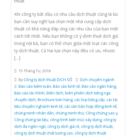
thuật
Khi công ty bắt đầu có nhu cầu dịch thuật cũng là lúc
bạn cần suy nghĩ lựa chọn một nhà cung cấp dịch
thuật có khả năng đáp ứng các nhu cầu của bạn một
cách tốt nhất. Nếu bạn không có ý định thuê dịch giả
trong nội bộ, bạn có thể chọn giữa một loạt các công
ty dịch thuật. Cả hai lựa chọn này đều có ưu, nhược
[…]
15 Tháng Tư, 2016
By
Công ty dịch thuật DỊCH SỐ
Dịch chuyên ngành
Báo cáo kiểm toán
,
Báo cáo kinh tế
,
Báo cáo ngân hàng
,
Báo cáo tài chính
,
Biên dịch
,
biên phiên dịch tiếng nga
chuyển dịch
,
Brochure bán hàng
,
các loại bằng cấp
,
các tài
liệu chuyên nghành kinh tế
,
các văn bản hợp đồng kinh tế
,
chứng minh nhân dân
,
chứng minh thư
,
Công chứng sao y
,
Công chứng tài liệu
,
công trình kiến trúc xây dựng
,
công ty
dịch đa ngôn ngữ
,
công ty dịch giá rẻ
,
công ty dịch thuật
,
công ty dịch thuật chất lượng cao
,
công ty dịch thuật