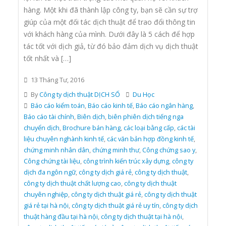
hàng. Một khi đã thành lập công ty, bạn sẽ cần sự trợ
giúp của một đối tác dịch thuật để trao đổi thông tin
với khách hàng của mình. Dưới đây là 5 cách để hợp
tác tốt với dịch giả, từ đó bảo đảm dịch vụ dịch thuật
tốt nhất và […]
13 Tháng Tư, 2016
By
Công ty dịch thuật DỊCH SỐ
Du Học
Báo cáo kiểm toán
,
Báo cáo kinh tế
,
Báo cáo ngân hàng
,
Báo cáo tài chính
,
Biên dịch
,
biên phiên dịch tiếng nga
chuyển dịch
,
Brochure bán hàng
,
các loại bằng cấp
,
các tài
liệu chuyên nghành kinh tế
,
các văn bản hợp đồng kinh tế
,
chứng minh nhân dân
,
chứng minh thư
,
Công chứng sao y
,
Công chứng tài liệu
,
công trình kiến trúc xây dựng
,
công ty
dịch đa ngôn ngữ
,
công ty dịch giá rẻ
,
công ty dịch thuật
,
công ty dịch thuật chất lượng cao
,
công ty dịch thuật
chuyên nghiệp
,
công ty dịch thuật giá rẻ
,
công ty dịch thuật
giá rẻ tại hà nội
,
công ty dịch thuật giá rẻ uy tín
,
công ty dịch
thuật hàng đầu tại hà nội
,
công ty dịch thuật tại hà nội
,