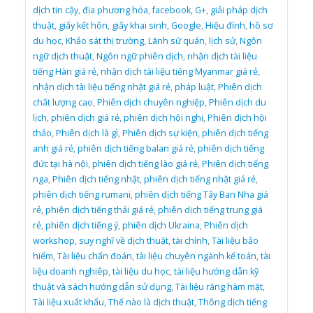
dịch tin cậy
,
địa phương hóa
,
facebook
,
G+
,
giải pháp dịch
thuật
,
giấy kết hôn
,
giấy khai sinh
,
Google
,
Hiệu đính
,
hồ sơ
du học
,
Khảo sát thị trường
,
Lãnh sứ quán
,
lịch sử
,
Ngôn
ngữ dịch thuật
,
Ngôn ngữ phiên dịch
,
nhận dịch tài liệu
tiếng Hàn giá rẻ
,
nhận dịch tài liệu tiếng Myanmar giá rẻ
,
nhận dịch tài liệu tiếng nhật giá rẻ
,
pháp luật
,
Phiên dịch
chất lượng cao
,
Phiên dịch chuyên nghiệp
,
Phiên dịch du
lịch
,
phiên dịch giá rẻ
,
phiên dịch hội nghị
,
Phiên dịch hội
thảo
,
Phiên dịch là gì
,
Phiên dịch sự kiện
,
phiên dịch tiếng
anh giá rẻ
,
phiên dịch tiếng balan giá rẻ
,
phiên dịch tiếng
đức tại hà nội
,
phiên dịch tiếng lào giá rẻ
,
Phiên dịch tiếng
nga
,
Phiên dịch tiếng nhật
,
phiên dịch tiếng nhật giá rẻ
,
phiên dịch tiếng rumani
,
phiên dịch tiếng Tây Ban Nha giá
rẻ
,
phiên dịch tiếng thái giá rẻ
,
phiên dịch tiếng trung giá
rẻ
,
phiên dịch tiếng ý
,
phiên dịch Ukraina
,
Phiên dịch
workshop
,
suy nghĩ về dịch thuật
,
tài chính
,
Tài liệu bảo
hiểm
,
Tài liệu chẩn đoán
,
tài liệu chuyên ngành kế toán
,
tài
liệu doanh nghiêp
,
tài liệu du học
,
tài liệu hướng dẫn kỹ
thuật và sách hướng dẫn sử dụng
,
Tài liệu răng hàm mặt
,
Tài liệu xuất khẩu
,
Thế nào là dịch thuật
,
Thông dịch tiếng