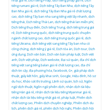
nhật giá rẻ
,
Dịch tiếng Pháp
,
dịch tiếng pháp giá rẻ
,
Dịch
tiếng rumani giá rẻ
,
Dịch tiếng Tây Ban Nha
,
dịch tiếng Tây
Ban Nha giá rẻ
,
dịch tiếng Tây Ban Nha giá rẻ chất lượng
cao
,
dịch tiếng Tây ban nha sang tiếng việt lấy nhanh
,
dịch
tiếng thái
,
Dịch tiếng Thái Lan
,
dịch tiếng thái lan miễn phí
,
Dịch tiếng thụy điển
,
Dịch tiếng Trung
,
dịch tiếng trung giá
rẻ
,
Dịch tiếng trung quốc
,
dịch tiếng trung quốc chuyên
ngành chất lượng cao
,
dịch tiếng trung quốc giá rẻ
,
dịch
tiếng Ukraina
,
dịch tiếng việt sang tiếng Tây ban nha có
công chứng
,
dịch tiếng ý giá rẻ
,
Dịch tòa án
,
Dịch tour
,
Dịch
ứng dụng
,
Dịch văn bản
,
Dịch văn bản pháp luật
,
Dịch việt
anh
,
Dịch việt pháp
,
Dịch website
,
Đại sứ quán
,
địa chỉ dịch
tiếng việt sang tiếng balan giá rẻ chất lượng cao
,
địa chỉ
dịch tin cậy
,
địa phương hóa
,
facebook
,
G+
,
giải pháp dịch
thuật
,
giấy kết hôn
,
giấy khai sinh
,
Google
,
Hiệu đính
,
hồ sơ
du học
,
Khảo sát thị trường
,
Lãnh sứ quán
,
lịch sử
,
Ngôn
ngữ dịch thuật
,
Ngôn ngữ phiên dịch
,
nhận dịch tài liệu
tiếng Hàn giá rẻ
,
nhận dịch tài liệu tiếng Myanmar giá rẻ
,
nhận dịch tài liệu tiếng nhật giá rẻ
,
pháp luật
,
Phiên dịch
chất lượng cao
,
Phiên dịch chuyên nghiệp
,
Phiên dịch du
lịch
,
phiên dịch giá rẻ
,
phiên dịch hội nghị
,
Phiên dịch hội