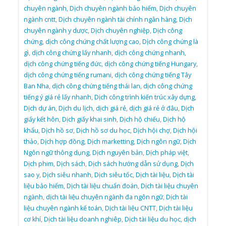
chuyên ngành
,
Dịch chuyên ngành bảo hiểm
,
Dịch chuyên
ngành cntt
,
Dịch chuyên ngành tài chính ngân hàng
,
Dịch
chuyên ngành y dược
,
Dịch chuyên nghiệp
,
Dịch công
chứng
,
dịch công chứng chất lượng cao
,
Dịch công chứng là
gì
,
dịch công chứng lấy nhanh
,
dịch công chứng nhanh
,
dịch công chứng tiếng đức
,
dịch công chứng tiếng Hungary
,
dịch công chứng tiếng rumani
,
dịch công chứng tiếng Tây
Ban Nha
,
dịch công chứng tiếng thái lan
,
dịch công chứng
tiếng ý giá rẻ lấy nhanh
,
Dịch công trình kiến trúc xây dựng
,
Dịch dự án
,
Dịch du lịch
,
dịch giá rẻ
,
dịch giá rẻ ở đâu
,
Dịch
giấy kết hôn
,
Dịch giấy khai sinh
,
Dịch hộ chiếu
,
Dịch hộ
khẩu
,
Dịch hồ sơ
,
Dịch hồ sơ du học
,
Dịch hội chợ
,
Dịch hội
thảo
,
Dịch hợp đồng
,
Dịch marketting
,
Dịch ngôn ngữ
,
Dịch
Ngôn ngữ thông dụng
,
Dịch nguyên bản
,
Dịch pháp việt
,
Dịch phim
,
Dịch sách
,
Dịch sách hướng dẫn sử dụng
,
Dịch
sao y
,
Dịch siêu nhanh
,
Dịch siêu tốc
,
Dịch tài liệu
,
Dịch tài
liệu bảo hiểm
,
Dịch tài liệu chuẩn đoán
,
Dịch tài liệu chuyên
ngành
,
dịch tài liệu chuyên ngành đa ngôn ngữ
,
Dịch tài
liệu chuyên ngành kế toán
,
Dịch tài liệu CNTT
,
Dịch tài liệu
cơ khí
,
Dịch tài liệu doanh nghiêp
,
Dịch tài liệu du học
,
dịch