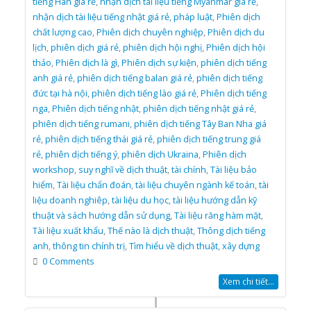
tiếng Hàn giá rẻ
,
nhận dịch tài liệu tiếng Myanmar giá rẻ
,
nhận dịch tài liệu tiếng nhật giá rẻ
,
pháp luật
,
Phiên dịch
chất lượng cao
,
Phiên dịch chuyên nghiệp
,
Phiên dịch du
lịch
,
phiên dịch giá rẻ
,
phiên dịch hội nghị
,
Phiên dịch hội
thảo
,
Phiên dịch là gì
,
Phiên dịch sự kiện
,
phiên dịch tiếng
anh giá rẻ
,
phiên dịch tiếng balan giá rẻ
,
phiên dịch tiếng
đức tại hà nội
,
phiên dịch tiếng lào giá rẻ
,
Phiên dịch tiếng
nga
,
Phiên dịch tiếng nhật
,
phiên dịch tiếng nhật giá rẻ
,
phiên dịch tiếng rumani
,
phiên dịch tiếng Tây Ban Nha giá
rẻ
,
phiên dịch tiếng thái giá rẻ
,
phiên dịch tiếng trung giá
rẻ
,
phiên dịch tiếng ý
,
phiên dịch Ukraina
,
Phiên dịch
workshop
,
suy nghĩ về dịch thuật
,
tài chính
,
Tài liệu bảo
hiểm
,
Tài liệu chẩn đoán
,
tài liệu chuyên ngành kế toán
,
tài
liệu doanh nghiêp
,
tài liệu du học
,
tài liệu hướng dẫn kỹ
thuật và sách hướng dẫn sử dụng
,
Tài liệu răng hàm mặt
,
Tài liệu xuất khẩu
,
Thế nào là dịch thuật
,
Thông dịch tiếng
anh
,
thông tin chính trị
,
Tìm hiểu về dịch thuật
,
xây dựng
0 Comments
Xem chi tiết...