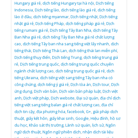
Hungary giá rẻ
,
dịch tiếng Hungary tại hà nội
,
Dịch tiếng
Indonesia
,
Dịch tiếng lào
,
dịch tiếng lào giá rẻ
,
dịch tiếng
lào ở đâu
,
dịch tiếng myanmar
,
Dịch tiếng nhật
,
Dịch tiếng
nhật giá rẻ
,
Dịch tiếng Pháp
,
dịch tiếng pháp giá rẻ
,
Dịch
tiếng rumani giá rẻ
,
Dịch tiếng Tây Ban Nha
,
dịch tiếng Tây
Ban Nha giá rẻ
,
dịch tiếng Tây Ban Nha giá rẻ chất lượng
cao
,
dịch tiếng Tây ban nha sang tiếng việt lấy nhanh
,
dịch
tiếng thái
,
Dịch tiếng Thái Lan
,
dịch tiếng thái lan miễn phí
,
Dịch tiếng thụy điển
,
Dịch tiếng Trung
,
dịch tiếng trung giá
rẻ
,
Dịch tiếng trung quốc
,
dịch tiếng trung quốc chuyên
ngành chất lượng cao
,
dịch tiếng trung quốc giá rẻ
,
dịch
tiếng Ukraina
,
dịch tiếng việt sang tiếng Tây ban nha có
công chứng
,
dịch tiếng ý giá rẻ
,
Dịch tòa án
,
Dịch tour
,
Dịch
ứng dụng
,
Dịch văn bản
,
Dịch văn bản pháp luật
,
Dịch việt
anh
,
Dịch việt pháp
,
Dịch website
,
Đại sứ quán
,
địa chỉ dịch
tiếng việt sang tiếng balan giá rẻ chất lượng cao
,
địa chỉ
dịch tin cậy
,
địa phương hóa
,
facebook
,
G+
,
giải pháp dịch
thuật
,
giấy kết hôn
,
giấy khai sinh
,
Google
,
Hiệu đính
,
hồ sơ
du học
,
Khảo sát thị trường
,
Lãnh sứ quán
,
lịch sử
,
Ngôn
ngữ dịch thuật
,
Ngôn ngữ phiên dịch
,
nhận dịch tài liệu