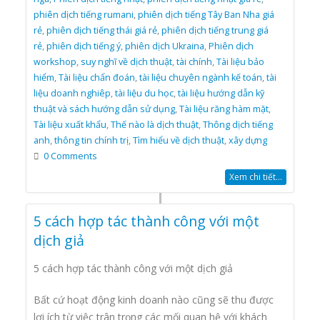
phiên dịch tiếng rumani
,
phiên dịch tiếng Tây Ban Nha giá
rẻ
,
phiên dịch tiếng thái giá rẻ
,
phiên dịch tiếng trung giá
rẻ
,
phiên dịch tiếng ý
,
phiên dịch Ukraina
,
Phiên dịch
workshop
,
suy nghĩ về dịch thuật
,
tài chính
,
Tài liệu bảo
hiểm
,
Tài liệu chẩn đoán
,
tài liệu chuyên ngành kế toán
,
tài
liệu doanh nghiêp
,
tài liệu du học
,
tài liệu hướng dẫn kỹ
thuật và sách hướng dẫn sử dụng
,
Tài liệu răng hàm mặt
,
Tài liệu xuất khẩu
,
Thế nào là dịch thuật
,
Thông dịch tiếng
anh
,
thông tin chính trị
,
Tìm hiểu về dịch thuật
,
xây dựng
0 Comments
Xem chi tiết...
5 cách hợp tác thành công với một
dịch giả
5 cách hợp tác thành công với một dịch giả
Bất cứ hoạt động kinh doanh nào cũng sẽ thu được
lợi ích từ việc trân trọng các mối quan hệ với khách