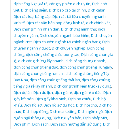
dịch tiếng Nga giá rẻ
,
công ty phiên dịch uy tín
,
Dịch anh
việt
,
Dịch bảng điểm
,
Dịch báo cáo tài chính
,
Dịch cabin
,
Dịch các loại bằng cấp
,
Dịch các tài liệu chuyên nghành
kinh tế
,
Dịch các văn bản hợp đồng kinh tế
,
dịch chính xác
,
Dịch chứng minh nhân dân
,
Dịch chứng minh thư
,
dịch
chuyên ngành
,
Dịch chuyên ngành bảo hiểm
,
Dịch chuyên
ngành cntt
,
Dịch chuyên ngành tài chính ngân hàng
,
Dịch
chuyên ngành y dược
,
Dịch chuyên nghiệp
,
Dịch công
chứng
,
dịch công chứng chất lượng cao
,
Dịch công chứng là
gì
,
dịch công chứng lấy nhanh
,
dịch công chứng nhanh
,
dịch công chứng tiếng đức
,
dịch công chứng tiếng Hungary
,
dịch công chứng tiếng rumani
,
dịch công chứng tiếng Tây
Ban Nha
,
dịch công chứng tiếng thái lan
,
dịch công chứng
tiếng ý giá rẻ lấy nhanh
,
Dịch công trình kiến trúc xây dựng
,
Dịch dự án
,
Dịch du lịch
,
dịch giá rẻ
,
dịch giá rẻ ở đâu
,
Dịch
giấy kết hôn
,
Dịch giấy khai sinh
,
Dịch hộ chiếu
,
Dịch hộ
khẩu
,
Dịch hồ sơ
,
Dịch hồ sơ du học
,
Dịch hội chợ
,
Dịch hội
thảo
,
Dịch hợp đồng
,
Dịch marketting
,
Dịch ngôn ngữ
,
Dịch
Ngôn ngữ thông dụng
,
Dịch nguyên bản
,
Dịch pháp việt
,
Dịch phim
,
Dịch sách
,
Dịch sách hướng dẫn sử dụng
,
Dịch