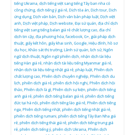
tiếng Ukraina
,
dịch tiếng việt sang tiếng Tây ban nha có
công chứng
,
dịch tiếng ý giá rẻ
,
Dịch tòa án
,
Dịch tour
,
Dịch
ứng dụng
,
Dịch văn bản
,
Dịch văn bản pháp luật
,
Dịch việt
anh
,
Dịch việt pháp
,
Dịch website
,
Đại sứ quán
,
địa chỉ dịch
tiếng việt sang tiếng balan giá rẻ chất lượng cao
,
địa chỉ
dịch tin cậy
,
địa phương hóa
,
facebook
,
G+
,
giải pháp dịch
thuật
,
giấy kết hôn
,
giấy khai sinh
,
Google
,
Hiệu đính
,
hồ sơ
du học
,
Khảo sát thị trường
,
Lãnh sứ quán
,
lịch sử
,
Ngôn
ngữ dịch thuật
,
Ngôn ngữ phiên dịch
,
nhận dịch tài liệu
tiếng Hàn giá rẻ
,
nhận dịch tài liệu tiếng Myanmar giá rẻ
,
nhận dịch tài liệu tiếng nhật giá rẻ
,
pháp luật
,
Phiên dịch
chất lượng cao
,
Phiên dịch chuyên nghiệp
,
Phiên dịch du
lịch
,
phiên dịch giá rẻ
,
phiên dịch hội nghị
,
Phiên dịch hội
thảo
,
Phiên dịch là gì
,
Phiên dịch sự kiện
,
phiên dịch tiếng
anh giá rẻ
,
phiên dịch tiếng balan giá rẻ
,
phiên dịch tiếng
đức tại hà nội
,
phiên dịch tiếng lào giá rẻ
,
Phiên dịch tiếng
nga
,
Phiên dịch tiếng nhật
,
phiên dịch tiếng nhật giá rẻ
,
phiên dịch tiếng rumani
,
phiên dịch tiếng Tây Ban Nha giá
rẻ
,
phiên dịch tiếng thái giá rẻ
,
phiên dịch tiếng trung giá
rẻ
,
phiên dịch tiếng ý
,
phiên dịch Ukraina
,
Phiên dịch