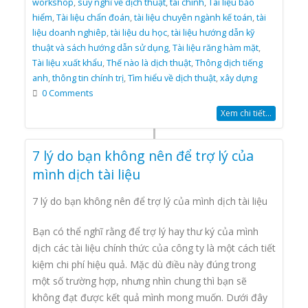
workshop
,
suy nghĩ về dịch thuật
,
tài chính
,
Tài liệu bảo
hiểm
,
Tài liệu chẩn đoán
,
tài liệu chuyên ngành kế toán
,
tài
liệu doanh nghiêp
,
tài liệu du học
,
tài liệu hướng dẫn kỹ
thuật và sách hướng dẫn sử dụng
,
Tài liệu răng hàm mặt
,
Tài liệu xuất khẩu
,
Thế nào là dịch thuật
,
Thông dịch tiếng
anh
,
thông tin chính trị
,
Tìm hiểu về dịch thuật
,
xây dựng
0 Comments
Xem chi tiết...
7 lý do bạn không nên để trợ lý của
mình dịch tài liệu
7 lý do bạn không nên để trợ lý của mình dịch tài liệu
Bạn có thể nghĩ rằng để trợ lý hay thư ký của mình
dịch các tài liệu chính thức của công ty là một cách tiết
kiệm chi phí hiệu quả. Mặc dù điều này đúng trong
một số trường hợp, nhưng nhìn chung thì bạn sẽ
không đạt được kết quả mình mong muốn. Dưới đây